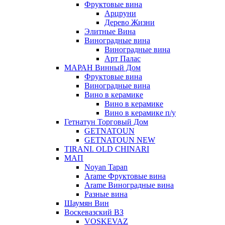
Фруктовые вина
Арцруни
Дерево Жизни
Элитные Вина
Виноградные вина
Виноградные вина
Арт Палас
МАРАН Винный Дом
Фруктовые вина
Виноградные вина
Вино в керамике
Вино в керамике
Вино в керамике п/у
Гетнатун Торговый Дом
GETNATOUN
GETNATOUN NEW
TIRANI. OLD CHINARI
МАП
Noyan Tapan
Arame Фруктовые вина
Arame Виноградные вина
Разные вина
Шаумян Вин
Воскевазский ВЗ
VOSKEVAZ