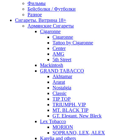
Фильмы
Бейсболки / Футболки
Разное
Сигареты. Витрина 18+
Армянские Сигареты
Cigaronne
Cigaronne
Tattoo by Cigaronne
Center
AMG
5th Street
Mackintosh
GRAND TABACCO
Akhtamar
Ararat
Nostalgia
Classic
TIP TOP
TRIUMPH. VIP
MT. BLACK TIP
GT. Elegant. New Bleck
Lex Tobacco
MORION
SOPRANO, LEX, ALEX
Karelia and others