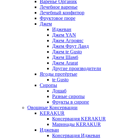
Варенье Органик
Лечебное варенье
Лечебный конфитюр
Фруктовое пюре
Джем
Иджеван
Джем YAN
Джем Агроянс
Джем Фрут Ланд
Джем te Gusto
Джем Шамб
Джем Ararat
Другие производители
Ягоды протёртые
te Gusto
Сиропы
Дошаб
Разные сиропы
Фрукты в сиропе
Овощные Консервации
KERAKUR
Консервация KERAKUR
Маринады KERAKUR
Иджеван
Консервация Иджеван