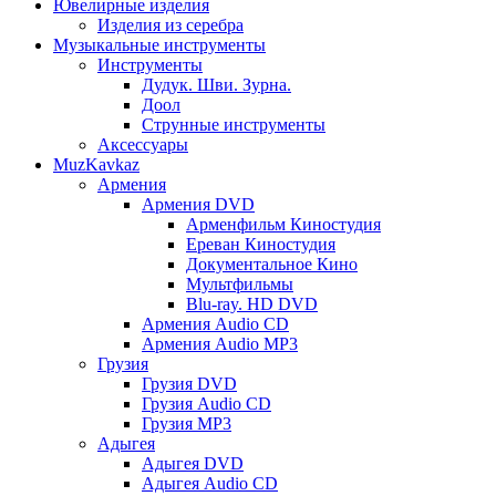
Ювелирные изделия
Изделия из серебра
Музыкальные инструменты
Инструменты
Дудук. Шви. Зурна.
Доол
Струнные инструменты
Аксессуары
MuzKavkaz
Армения
Армения DVD
Арменфильм Киностудия
Ереван Киностудия
Документальное Кино
Мультфильмы
Blu-ray. HD DVD
Армения Audio CD
Армения Audio MP3
Грузия
Грузия DVD
Грузия Audio CD
Грузия MP3
Адыгея
Адыгея DVD
Адыгея Audio CD