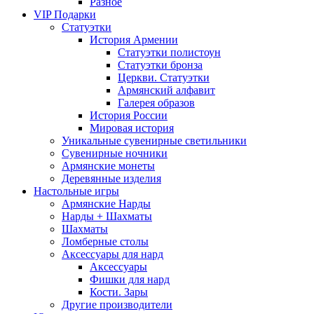
Разное
VIP Подарки
Статуэтки
История Армении
Статуэтки полистоун
Статуэтки бронза
Церкви. Статуэтки
Армянский алфавит
Галерея образов
История России
Мировая история
Уникальные сувенирные светильники
Сувенирные ночники
Армянские монеты
Деревянные изделия
Настольные игры
Армянские Нарды
Нарды + Шахматы
Шахматы
Ломберные столы
Аксессуары для нард
Аксессуары
Фишки для нард
Кости. Зары
Другие производители