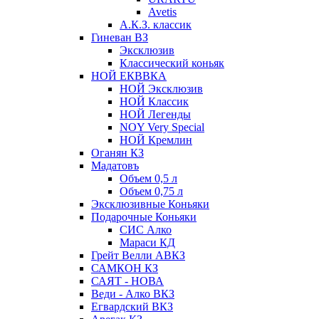
Avetis
А.К.З. классик
Гиневан ВЗ
Эксклюзив
Классический коньяк
НОЙ ЕКВВКА
НОЙ Эксклюзив
НОЙ Классик
НОЙ Легенды
NOY Very Speсial
НОЙ Кремлин
Оганян КЗ
Мадатовъ
Объем 0,5 л
Объем 0,75 л
Эксклюзивные Коньяки
Подарочные Коньяки
СИС Алко
Мараси КД
Грейт Велли АВКЗ
САМКОН КЗ
САЯТ - НОВА
Веди - Алко ВКЗ
Егвардский ВКЗ