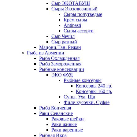
Сыр ЭКОТАВУШ
Сыры Эксклюзивный
Сыры полутведые
Крем сыры
Antipasti
Сыры ассорти
Сыр Чечил
Сыр разный
Мацони.Тан. Режан
Рыба из Армении
Рыба Охлажденная
Рыба Замороженная
Рыбные консервации
ЭКО ФУД
Рыбные консервы
Консервы 240 гр.
Консервы 160 гр.
Супы. Уха. Щи
Филе-кусочки. Суфле
Рыба Копченая
Раки Севанские
Раковые шейки
Раки живые
Раки варенные
Рыбная Икра