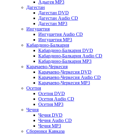
Адыгея MP3
Дагестан
Дагестан DVD
Дагестан Audio CD
Дагестан MP3
Ингушетия
Ингушетия Audio CD
Ингушетия MP3
Кабардино-Балкария
Кабардино-Балкария DVD
Кабардино-Балкария Audio CD
Кабардино-Балкария MP3
Карачаево-Черкесия
Карачаево-Черкесия DVD
Карачаево-Черкесия Audio CD
Карачаево-Черкесия MP3
Осетия
Осетия DVD
Осетия Audio CD
Осетия MP3
Чечня
Чечня DVD
Чечня Audio CD
Чечня MP3
Сборники Кавказа