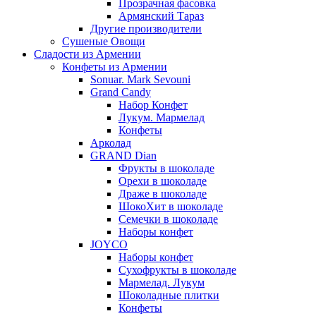
Прозрачная фасовка
Армянский Тараз
Другие производители
Сушеные Овощи
Сладости из Армении
Конфеты из Армении
Sonuar. Mark Sevouni
Grand Candy
Набор Конфет
Лукум. Мармелад
Конфеты
Арколад
GRAND Dian
Фрукты в шоколаде
Орехи в шоколаде
Драже в шоколаде
ШокоХит в шоколаде
Семечки в шоколаде
Наборы конфет
JOYCO
Наборы конфет
Сухофрукты в шоколаде
Мармелад. Лукум
Шоколадные плитки
Конфеты