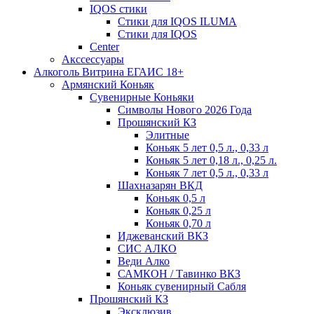
IQOS стики
Стики для IQOS ILUMA
Стики для IQOS
Сenter
Акссессуары
Алкоголь Витрина ЕГАИС 18+
Армянский Коньяк
Сувенирные Коньяки
Символы Нового 2026 Года
Прошянский КЗ
Элитные
Коньяк 5 лет 0,5 л., 0,33 л
Коньяк 5 лет 0,18 л., 0,25 л.
Коньяк 7 лет 0,5 л., 0,33 л
Шахназарян ВКД
Коньяк 0,5 л
Коньяк 0,25 л
Коньяк 0,70 л
Иджеванский ВКЗ
СИС АЛКО
Веди Алко
САМКОН / Тавинко ВКЗ
Коньяк сувенирный Сабля
Прошянский КЗ
Эксклюзив