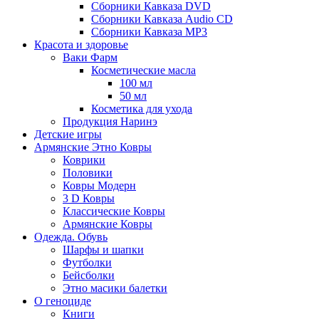
Сборники Кавказа DVD
Сборники Кавказа Audio CD
Сборники Кавказа MP3
Красота и здоровье
Ваки Фарм
Косметические масла
100 мл
50 мл
Косметика для ухода
Продукция Наринэ
Детские игры
Армянские Этно Ковры
Коврики
Половики
Ковры Модерн
3 D Ковры
Классические Ковры
Армянские Ковры
Одежда. Обувь
Шарфы и шапки
Футболки
Бейсболки
Этно масики балетки
О геноциде
Книги