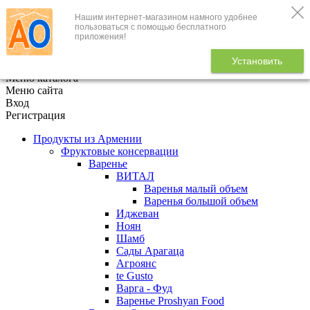
Нашим интернет-магазином намного удобнее
+7 (495) 646-888-1
пользоваться с помощью бесплатного
приложения!
В корзине
0
товаров
Установить
x
Меню каталога
Меню сайта
Вход
Регистрация
Продукты из Армении
Фруктовые консервации
Варенье
ВИТАЛ
Варенья малый объем
Варенья большой объем
Иджеван
Ноян
Шамб
Сады Арагаца
Агроянс
te Gusto
Варга - Фуд
Варенье Proshyan Food