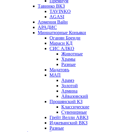
Премиум
Тавинко ВКЗ
TAVINKO
AGASI
Армения Вайн
АРАДИС
Миниатюрные Коньяки
Оганян Бренди
Мараси КД
СИС АЛКО
Животные
Храмы
Разные
Мадатовъ
МАП
Арамэ
Золотой
Армина
Айвазовский
Прошянский КЗ
Классические
Сувенирные
Грейт Велли АВКЗ
Иджеванский ВКЗ
Разные