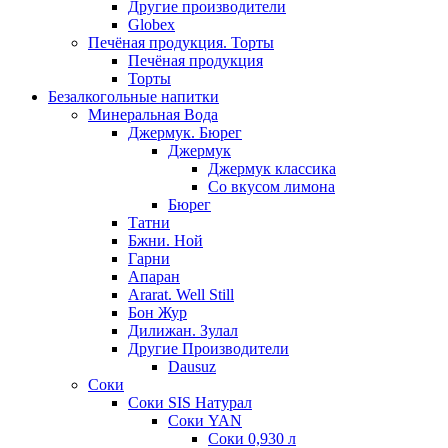
Другие производители
Globex
Печёная продукция. Торты
Печёная продукция
Торты
Безалкогольные напитки
Минеральная Вода
Джермук. Бюрег
Джермук
Джермук классика
Со вкусом лимона
Бюрег
Татни
Бжни. Ной
Гарни
Апаран
Ararat. Well Still
Бон Жур
Дилижан. Зулал
Другие Производители
Dausuz
Соки
Соки SIS Натурал
Соки YAN
Соки 0,930 л