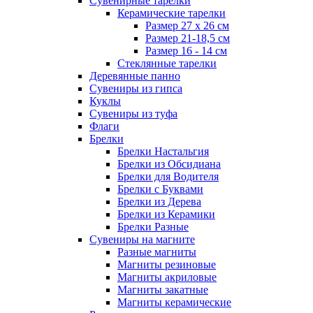
Сувенирные тарелки
Керамические тарелки
Размер 27 х 26 см
Размер 21-18,5 см
Размер 16 - 14 см
Стеклянные тарелки
Деревянные панно
Сувениры из гипса
Куклы
Сувениры из туфа
Флаги
Брелки
Брелки Настальгия
Брелки из Обсидиана
Брелки для Водителя
Брелки с Буквами
Брелки из Дерева
Брелки из Керамики
Брелки Разные
Сувениры на магните
Разные магниты
Магниты резиновые
Магниты акриловые
Магниты закатные
Магниты керамические