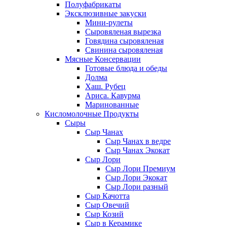
Полуфабрикаты
Эксклюзивные закуски
Мини-рулеты
Сыровяленая вырезка
Говядина сыровяленая
Свинина сыровяленая
Мясные Консервации
Готовые блюда и обеды
Долма
Хаш. Рубец
Ариса. Кавурма
Маринованные
Кисломолочные Продукты
Сыры
Сыр Чанах
Сыр Чанах в ведре
Сыр Чанах Экокат
Сыр Лори
Сыр Лори Премиум
Сыр Лори Экокат
Сыр Лори разный
Сыр Качотта
Сыр Овечий
Сыр Козий
Сыр в Керамике