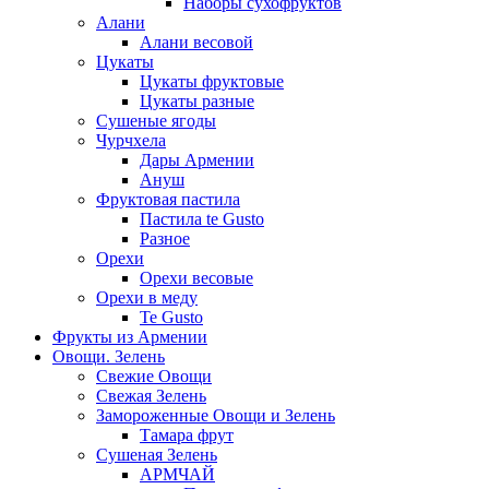
Наборы сухофруктов
Алани
Алани весовой
Цукаты
Цукаты фруктовые
Цукаты разные
Сушеные ягоды
Чурчхела
Дары Армении
Ануш
Фруктовая пастила
Пастила te Gusto
Разное
Орехи
Орехи весовые
Орехи в меду
Te Gusto
Фрукты из Армении
Овощи. Зелень
Свежие Овощи
Свежая Зелень
Замороженные Овощи и Зелень
Тамара фрут
Сушеная Зелень
АРМЧАЙ