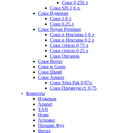
Соки 0,250 л
Соки SIS 1,6 л.
Соки Иджеван
Соки 1.0 л
Соки 0.25 л
Соки Noyan Premium
Соки и Нектары 1,0 л
Соки и Нектары 0,2 л
Соки стекло 0,75 л
Соки стекло 0,25 л
Соки Органик
Соки Витал
Соки te Gusto
Соки Шамб
Соки Арарат
Соки Tetra Pak 0,97л.
Соки Премиум ст. 0,75
Компоты
Иджеван
Арарат
YAN
Ноян
Агроянс
Прошян Фуд
Витал