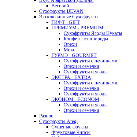
Вкус Араратской Долины
Весовой
Сухофрукты IJEVAN
Эксклюзивные Сухофрукты
ГИФТ - GIFT
ПРЕМИУМ - PREMIUM
Сухофрукты Ягоды Цукаты
Конфеты от природы
Орехи
Микс
ГУРМЭ - GOURMET
Сухофрукты с начинками
Орехи и семечки
Сухофрукты и ягоды
ЭКСТРА - EXTRA
Сухофрукты с начинками
Орехи и семечки
Сухофрукты и ягоды
ЭКОНОМ - ECONOM
Сухофрукты и ягоды
Орехи и семечки
Разное
Сухофрукты Aregi
Сушеные фрукты
Фруктовые Чипсы