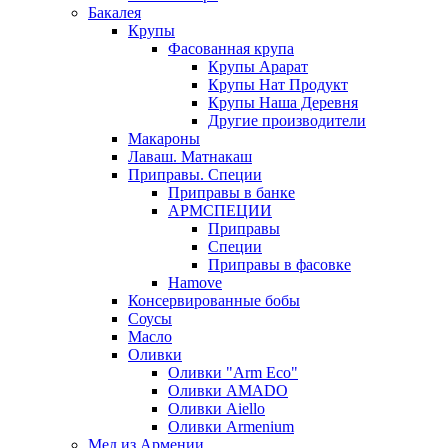
Бакалея
Крупы
Фасованная крупа
Крупы Арарат
Крупы Нат Продукт
Крупы Наша Деревня
Другие производители
Макароны
Лаваш. Матнакаш
Приправы. Специи
Приправы в банке
АРМСПЕЦИИ
Приправы
Специи
Приправы в фасовке
Hamove
Консервированные бобы
Соусы
Масло
Оливки
Оливки "Arm Eco"
Оливки AMADO
Оливки Aiello
Оливки Armenium
Мед из Армении