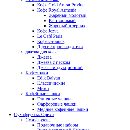
Кофе Gold Ararat Product
Кофе Royal Armenia
Жареный молотый
Растворимый
Жареный в зернах
Кофе Jezva
Le Café Paris
Кофе Grounds
Другие производители
джезва для кофе
Джезва
Джезва с песком
Джезва индукционной
Кофемолки
Edik Balyan
Классичиские
Мини
Кофейные чашки
Глиняные чашки
Фарфоровые чашки
Медные кофейные чашки
Сухофрукты. Орехи
Сухофрукты
Подарочные наборы