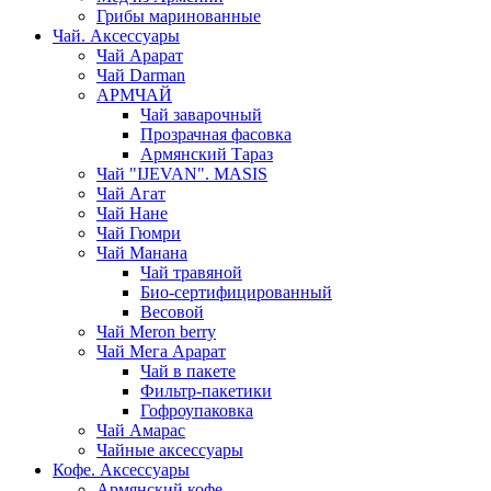
Грибы маринованные
Чай. Аксессуары
Чай Арарат
Чай Darman
АРМЧАЙ
Чай заварочный
Прозрачная фасовка
Армянский Тараз
Чай "IJEVAN". MASIS
Чай Агат
Чай Нане
Чай Гюмри
Чай Манана
Чай травяной
Био-сертифицированный
Весовой
Чай Meron berry
Чай Мега Арарат
Чай в пакете
Фильтр-пакетики
Гофроупаковка
Чай Амарас
Чайные аксессуары
Кофе. Аксессуары
Армянский кофе