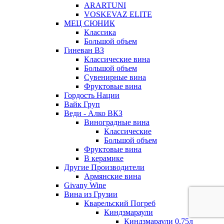
ARARTUNI
VOSKEVAZ ELITE
МЕЦ СЮНИК
Классика
Большой объем
Гиневан ВЗ
Классические вина
Большой объем
Сувенирные вина
Фруктовые вина
Гордость Нации
Вайк Груп
Веди - Алко ВКЗ
Виноградные вина
Классические
Большой объем
Фруктовые вина
В керамике
Другие Производители
Армянские вина
Givany Wine
Вина из Грузии
Кварельский Погреб
Киндзмараули
Киндзмараули 0,75л