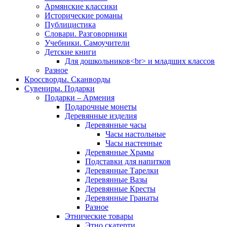
Армянские классики
Исторические романы
Публицистика
Словари. Разговорники
Учебники. Самоучители
Детские книги
Для дошкольников<br> и младших классов
Разное
Кроссворды. Сканворды
Сувениры. Подарки
Подарки – Армения
Подарочные монеты
Деревянные изделия
Деревянные часы
Часы настольные
Часы настенные
Деревянные Храмы
Подставки для напитков
Деревянные Тарелки
Деревянные Вазы
Деревянные Кресты
Деревянные Гранаты
Разное
Этнические товары
Этно скатерти