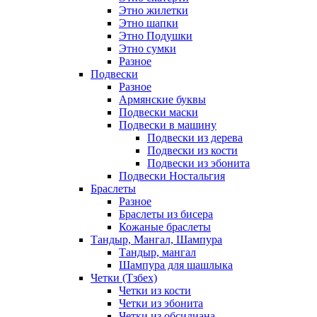
Этно жилетки
Этно шапки
Этно Подушки
Этно сумки
Разное
Подвески
Разное
Армянские буквы
Подвески маски
Подвески в машину
Подвески из дерева
Подвески из кости
Подвески из эбонита
Подвески Ностальгия
Браслеты
Разное
Браслеты из бисера
Кожаные браслеты
Тандыр, Мангал, Шампура
Тандыр, мангал
Шампура для шашлыка
Четки (Тзбех)
Четки из кости
Четки из эбонита
Четки из обсидиана