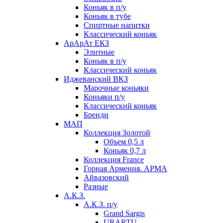
Коньяк в п/у
Коньяк в тубе
Спиртные напитки
Классический коньяк
АрАрАт ЕКЗ
Элитные
Коньяк в п/у
Классический коньяк
Иджеванский ВКЗ
Марочные коньяки
Коньяки п/у
Классический коньяк
Бренди
МАП
Коллекция Золотой
Объем 0,5 л
Коньяк 0,7 л
Коллекция France
Горная Армения. АРМА
Айвазовский
Разные
А.К.З.
А.К.З. п/у
Grand Sargis
URARTU