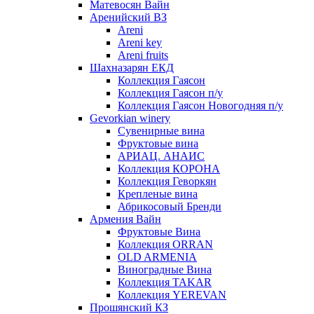
Матевосян Вайн
Аренийский ВЗ
Areni
Areni key
Areni fruits
Шахназарян ЕКД
Коллекция Гаясон
Коллекция Гаясон п/у
Коллекция Гаясон Новогодняя п/у
Gevorkian winery
Сувенирные вина
Фруктовые вина
АРИАЦ. АНАИС
Коллекция КОРОНА
Коллекция Геворкян
Крепленые вина
Абрикосовый Бренди
Армения Вайн
Фруктовые Вина
Коллекция ORRAN
OLD ARMENIA
Виноградные Вина
Коллекция TAKAR
Коллекция YEREVAN
Прошянский КЗ