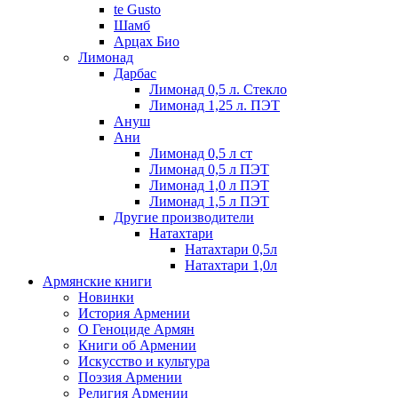
te Gusto
Шамб
Арцах Био
Лимонад
Дарбас
Лимонад 0,5 л. Стекло
Лимонад 1,25 л. ПЭТ
Ануш
Ани
Лимонад 0,5 л ст
Лимонад 0,5 л ПЭТ
Лимонад 1,0 л ПЭТ
Лимонад 1,5 л ПЭТ
Другие производители
Натахтари
Натахтари 0,5л
Натахтари 1,0л
Армянские книги
Новинки
История Армении
О Геноциде Армян
Книги об Армении
Иcкусство и культура
Поэзия Армении
Религия Армении