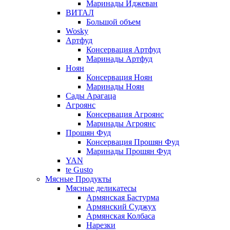
Маринады Иджеван
ВИТАЛ
Большой объем
Wosky
Артфуд
Консервация Артфуд
Маринады Артфуд
Ноян
Консервация Ноян
Маринады Ноян
Сады Арагаца
Агроянс
Консервация Агроянс
Маринады Агроянс
Прошян Фуд
Консервация Прошян Фуд
Маринады Прошян Фуд
YAN
te Gusto
Мясные Продукты
Мясные деликатесы
Армянская Бастурма
Армянский Суджух
Армянская Колбаса
Нарезки