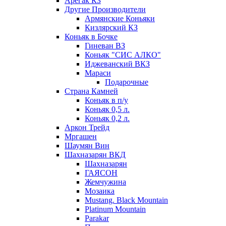
Арегак КЗ
Другие Производители
Армянские Коньяки
Кизлярский КЗ
Коньяк в Бочке
Гиневан ВЗ
Коньяк "СИС АЛКО"
Иджеванский ВКЗ
Мараси
Подарочные
Страна Камней
Коньяк в п/у
Коньяк 0,5 л.
Коньяк 0,2 л.
Аркон Трейд
Мргашен
Шаумян Вин
Шахназарян ВКД
Шахназарян
ГАЯСОН
Жемчужина
Мозаика
Mustang. Black Mountain
Platinum Mountain
Parakar