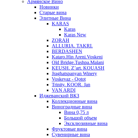
Армянское Вино
Новинки
Старые вина
Элитные Вина
KARAS
Karas
Karas New
ZORAH
ALLURIA. TAKRI.
BERDASHEN
Kataro.Hin Areni.Voskeni
Old Bridge.Tushpa.Malani
KEUSH. Z’art. KOUASH
Jraghatspanyan Winery
Voskevaz - Qotot
Trinity. KOOR. Jan
VAN ARDI
Иджеванский ВКЗ
Коллекционные вина
Виноградные вина
Вина 0,75 л
Большой объем
Эксклюзивные вина
Фруктовые вина
Cувенирные вина