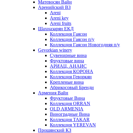
Матевосян Вайн
Аренийский ВЗ
Areni
Areni key
Areni fruits
Шахназарян ЕКД
Коллекция Гаясон
Коллекция Гаясон п/у
Коллекция Гаясон Новогодняя п/у
Gevorkian winery
Сувенирные вина
Фруктовые вина
АРИАЦ. АНАИС
Коллекция КОРОНА
Коллекция Геворкян
Крепленые вина
Абрикосовый Бренди
Армения Вайн
Фруктовые Вина
Коллекция ORRAN
OLD ARMENIA
Виноградные Вина
Коллекция TAKAR
Коллекция YEREVAN
Прошянский КЗ