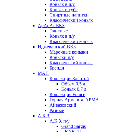
Коньяк в п/у
Коньяк в тубе
Спиртные напитки
Классический коньяк
АрАрАт ЕКЗ
Элитные
Коньяк в п/у
Классический коньяк
Иджеванский ВКЗ
Марочные коньяки
Коньяки п/у
Классический коньяк
Бренди
МАП
Коллекция Золотой
Объем 0,5 л
Коньяк 0,7 л
Коллекция France
Горная Армения. АРМА
Айвазовский
Разные
А.К.З.
А.К.З. п/у
Grand Sargis
URARTU