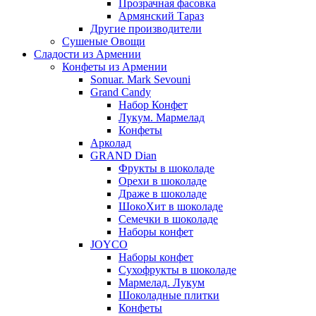
Прозрачная фасовка
Армянский Тараз
Другие производители
Сушеные Овощи
Сладости из Армении
Конфеты из Армении
Sonuar. Mark Sevouni
Grand Candy
Набор Конфет
Лукум. Мармелад
Конфеты
Арколад
GRAND Dian
Фрукты в шоколаде
Орехи в шоколаде
Драже в шоколаде
ШокоХит в шоколаде
Семечки в шоколаде
Наборы конфет
JOYCO
Наборы конфет
Сухофрукты в шоколаде
Мармелад. Лукум
Шоколадные плитки
Конфеты