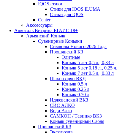
IQOS стики
Стики для IQOS ILUMA
Стики для IQOS
Сenter
Акссессуары
Алкоголь Витрина ЕГАИС 18+
Армянский Коньяк
Сувенирные Коньяки
Символы Нового 2026 Года
Прошянский КЗ
Элитные
Коньяк 5 лет 0,5 л., 0,33 л
Коньяк 5 лет 0,18 л., 0,25 л.
Коньяк 7 лет 0,5 л., 0,33 л
Шахназарян ВКД
Коньяк 0,5 л
Коньяк 0,25 л
Коньяк 0,70 л
Иджеванский ВКЗ
СИС АЛКО
Веди Алко
САМКОН / Тавинко ВКЗ
Коньяк сувенирный Сабля
Прошянский КЗ
Эксклюзив