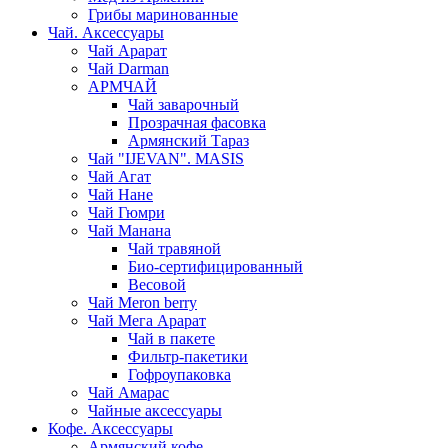
Грибы маринованные
Чай. Аксессуары
Чай Арарат
Чай Darman
АРМЧАЙ
Чай заварочный
Прозрачная фасовка
Армянский Тараз
Чай "IJEVAN". MASIS
Чай Агат
Чай Нане
Чай Гюмри
Чай Манана
Чай травяной
Био-сертифицированный
Весовой
Чай Meron berry
Чай Мега Арарат
Чай в пакете
Фильтр-пакетики
Гофроупаковка
Чай Амарас
Чайные аксессуары
Кофе. Аксессуары
Армянский кофе