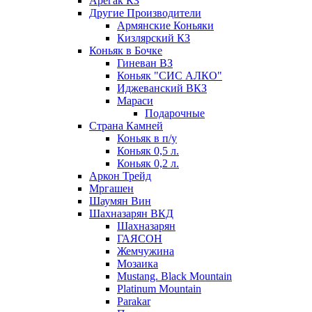
Арегак КЗ
Другие Производители
Армянские Коньяки
Кизлярский КЗ
Коньяк в Бочке
Гиневан ВЗ
Коньяк "СИС АЛКО"
Иджеванский ВКЗ
Мараси
Подарочные
Страна Камней
Коньяк в п/у
Коньяк 0,5 л.
Коньяк 0,2 л.
Аркон Трейд
Мргашен
Шаумян Вин
Шахназарян ВКД
Шахназарян
ГАЯСОН
Жемчужина
Мозаика
Mustang. Black Mountain
Platinum Mountain
Parakar