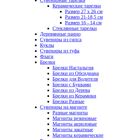
Сувенирные тарелки
Керамические тарелки
Размер 27 х 26 см
Размер 21-18,5 см
Размер 16 - 14 см
Стеклянные тарелки
Деревянные панно
Сувениры из гипса
Куклы
Сувениры из туфа
Флаги
Брелки
Брелки Настальгия
Брелки из Обсидиана
Брелки для Водителя
Брелки с Буквами
Брелки из Дерева
Брелки из Керамики
Брелки Разные
Сувениры на магните
Разные магниты
Магниты резиновые
Магниты акриловые
Магниты закатные
Магниты керамические