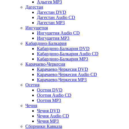
Адыгея MP3
Дагестан
Дагестан DVD
Дагестан Audio CD
Дагестан MP3
Ингушетия
Ингушетия Audio CD
Ингушетия MP3
Кабардино-Балкария
Кабардино-Балкария DVD
Кабардино-Балкария Audio CD
Кабардино-Балкария MP3
Карачаево-Черкесия
Карачаево-Черкесия DVD
Карачаево-Черкесия Audio CD
Карачаево-Черкесия MP3
Осетия
Осетия DVD
Осетия Audio CD
Осетия MP3
Чечня
Чечня DVD
Чечня Audio CD
Чечня MP3
Сборники Кавказа