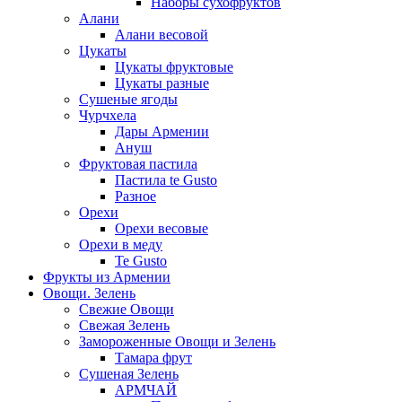
Наборы сухофруктов
Алани
Алани весовой
Цукаты
Цукаты фруктовые
Цукаты разные
Сушеные ягоды
Чурчхела
Дары Армении
Ануш
Фруктовая пастила
Пастила te Gusto
Разное
Орехи
Орехи весовые
Орехи в меду
Te Gusto
Фрукты из Армении
Овощи. Зелень
Свежие Овощи
Свежая Зелень
Замороженные Овощи и Зелень
Тамара фрут
Сушеная Зелень
АРМЧАЙ