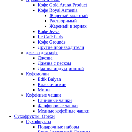
Кофе Gold Ararat Product
Кофе Royal Armenia
Жареный молотый
Растворимый
Жареный в зернах
Кофе Jezva
Le Café Paris
Кофе Grounds
Другие производители
джезва для кофе
Джезва
Джезва с песком
Джезва индукционной
Кофемолки
Edik Balyan
Классичиские
Мини
Кофейные чашки
Глиняные чашки
Фарфоровые чашки
Медные кофейные чашки
Сухофрукты. Орехи
Сухофрукты
Подарочные наборы