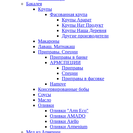
Бакалея
Крупы
Фасованная крупа
Крупы Арарат
Крупы Нат Продукт
Крупы Наша Деревня
Другие производители
Макароны
Лаваш. Матнакаш
Приправы. Специи
Приправы в банке
АРМСПЕЦИИ
Приправы
Специи
Приправы в фасовке
Hamove
Консервированные бобы
Соусы
Масло
Оливки
Оливки "Arm Eco"
Оливки AMADO
Оливки Aiello
Оливки Armenium
Мед из Армении