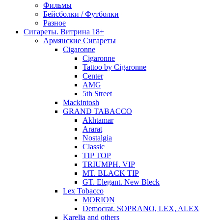
Фильмы
Бейсболки / Футболки
Разное
Сигареты. Витрина 18+
Армянские Сигареты
Cigaronne
Cigaronne
Tattoo by Cigaronne
Center
AMG
5th Street
Mackintosh
GRAND TABACCO
Akhtamar
Ararat
Nostalgia
Classic
TIP TOP
TRIUMPH. VIP
MT. BLACK TIP
GT. Elegant. New Bleck
Lex Tobacco
MORION
Democrat, SOPRANO, LEX, ALEX
Karelia and others