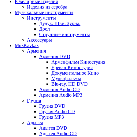
Ювелирные изделия
Изделия из серебра
Музыкальные инструменты
Инструменты
Дудук. Шви. Зурна.
Доол
Струнные инструменты
Аксессуары
MuzKavkaz
Армения
Армения DVD
Арменфильм Киностудия
Ереван Киностудия
Документальное Кино
Мультфильмы
Blu-ray. HD DVD
Армения Audio CD
Армения Audio MP3
Грузия
Грузия DVD
Грузия Audio CD
Грузия MP3
Адыгея
Адыгея DVD
Адыгея Audio CD