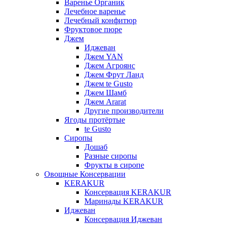
Варенье Органик
Лечебное варенье
Лечебный конфитюр
Фруктовое пюре
Джем
Иджеван
Джем YAN
Джем Агроянс
Джем Фрут Ланд
Джем te Gusto
Джем Шамб
Джем Ararat
Другие производители
Ягоды протёртые
te Gusto
Сиропы
Дошаб
Разные сиропы
Фрукты в сиропе
Овощные Консервации
KERAKUR
Консервация KERAKUR
Маринады KERAKUR
Иджеван
Консервация Иджеван