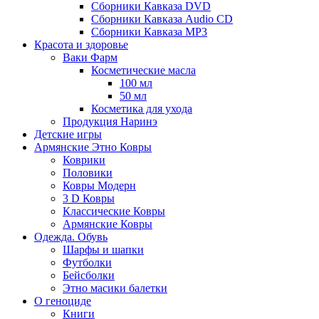
Сборники Кавказа DVD
Сборники Кавказа Audio CD
Сборники Кавказа MP3
Красота и здоровье
Ваки Фарм
Косметические масла
100 мл
50 мл
Косметика для ухода
Продукция Наринэ
Детские игры
Армянские Этно Ковры
Коврики
Половики
Ковры Модерн
3 D Ковры
Классические Ковры
Армянские Ковры
Одежда. Обувь
Шарфы и шапки
Футболки
Бейсболки
Этно масики балетки
О геноциде
Книги