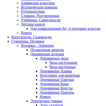
Армянские классики
Исторические романы
Публицистика
Словари. Разговорники
Учебники. Самоучители
Детские книги
Для дошкольников<br> и младших классов
Разное
Кроссворды. Сканворды
Сувениры. Подарки
Подарки – Армения
Подарочные монеты
Деревянные изделия
Деревянные часы
Часы настольные
Часы настенные
Деревянные Храмы
Подставки для напитков
Деревянные Тарелки
Деревянные Вазы
Деревянные Кресты
Деревянные Гранаты
Разное
Этнические товары
Этно скатерти