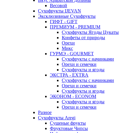
Вкус Араратской Долины
Весовой
Сухофрукты IJEVAN
Эксклюзивные Сухофрукты
ГИФТ - GIFT
ПРЕМИУМ - PREMIUM
Сухофрукты Ягоды Цукаты
Конфеты от природы
Орехи
Микс
ГУРМЭ - GOURMET
Сухофрукты с начинками
Орехи и семечки
Сухофрукты и ягоды
ЭКСТРА - EXTRA
Сухофрукты с начинками
Орехи и семечки
Сухофрукты и ягоды
ЭКОНОМ - ECONOM
Сухофрукты и ягоды
Орехи и семечки
Разное
Сухофрукты Aregi
Сушеные фрукты
Фруктовые Чипсы