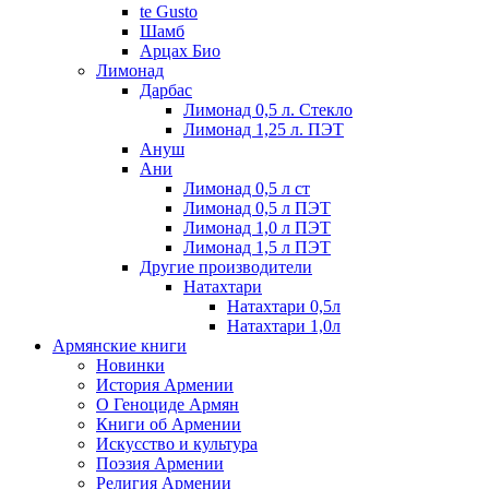
te Gusto
Шамб
Арцах Био
Лимонад
Дарбас
Лимонад 0,5 л. Стекло
Лимонад 1,25 л. ПЭТ
Ануш
Ани
Лимонад 0,5 л ст
Лимонад 0,5 л ПЭТ
Лимонад 1,0 л ПЭТ
Лимонад 1,5 л ПЭТ
Другие производители
Натахтари
Натахтари 0,5л
Натахтари 1,0л
Армянские книги
Новинки
История Армении
О Геноциде Армян
Книги об Армении
Иcкусство и культура
Поэзия Армении
Религия Армении