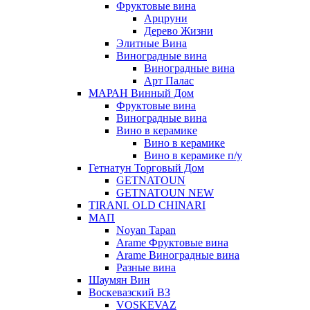
Фруктовые вина
Арцруни
Дерево Жизни
Элитные Вина
Виноградные вина
Виноградные вина
Арт Палас
МАРАН Винный Дом
Фруктовые вина
Виноградные вина
Вино в керамике
Вино в керамике
Вино в керамике п/у
Гетнатун Торговый Дом
GETNATOUN
GETNATOUN NEW
TIRANI. OLD CHINARI
МАП
Noyan Tapan
Arame Фруктовые вина
Arame Виноградные вина
Разные вина
Шаумян Вин
Воскевазский ВЗ
VOSKEVAZ