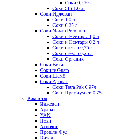
Соки 0,250 л
Соки SIS 1,6 л.
Соки Иджеван
Соки 1.0 л
Соки 0.25 л
Соки Noyan Premium
Соки и Нектары 1,0 л
Соки и Нектары 0,2 л
Соки стекло 0,75 л
Соки стекло 0,25 л
Соки Органик
Соки Витал
Соки te Gusto
Соки Шамб
Соки Арарат
Соки Tetra Pak 0,97л.
Соки Премиум ст. 0,75
Компоты
Иджеван
Арарат
YAN
Ноян
Агроянс
Прошян Фуд
Витал