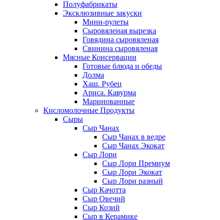
Полуфабрикаты
Эксклюзивные закуски
Мини-рулеты
Сыровяленая вырезка
Говядина сыровяленая
Свинина сыровяленая
Мясные Консервации
Готовые блюда и обеды
Долма
Хаш. Рубец
Ариса. Кавурма
Маринованные
Кисломолочные Продукты
Сыры
Сыр Чанах
Сыр Чанах в ведре
Сыр Чанах Экокат
Сыр Лори
Сыр Лори Премиум
Сыр Лори Экокат
Сыр Лори разный
Сыр Качотта
Сыр Овечий
Сыр Козий
Сыр в Керамике