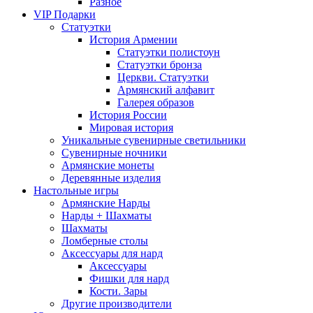
Разное
VIP Подарки
Статуэтки
История Армении
Статуэтки полистоун
Статуэтки бронза
Церкви. Статуэтки
Армянский алфавит
Галерея образов
История России
Мировая история
Уникальные сувенирные светильники
Сувенирные ночники
Армянские монеты
Деревянные изделия
Настольные игры
Армянские Нарды
Нарды + Шахматы
Шахматы
Ломберные столы
Аксессуары для нард
Аксессуары
Фишки для нард
Кости. Зары
Другие производители