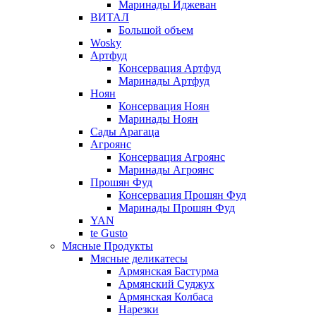
Маринады Иджеван
ВИТАЛ
Большой объем
Wosky
Артфуд
Консервация Артфуд
Маринады Артфуд
Ноян
Консервация Ноян
Маринады Ноян
Сады Арагаца
Агроянс
Консервация Агроянс
Маринады Агроянс
Прошян Фуд
Консервация Прошян Фуд
Маринады Прошян Фуд
YAN
te Gusto
Мясные Продукты
Мясные деликатесы
Армянская Бастурма
Армянский Суджух
Армянская Колбаса
Нарезки