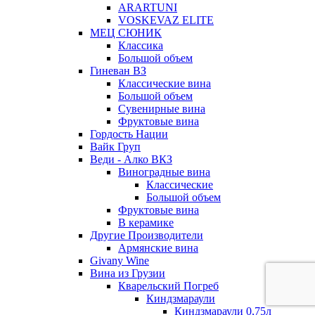
ARARTUNI
VOSKEVAZ ELITE
МЕЦ СЮНИК
Классика
Большой объем
Гиневан ВЗ
Классические вина
Большой объем
Сувенирные вина
Фруктовые вина
Гордость Нации
Вайк Груп
Веди - Алко ВКЗ
Виноградные вина
Классические
Большой объем
Фруктовые вина
В керамике
Другие Производители
Армянские вина
Givany Wine
Вина из Грузии
Кварельский Погреб
Киндзмараули
Киндзмараули 0,75л