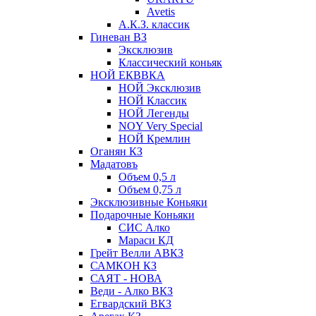
Avetis
А.К.З. классик
Гиневан ВЗ
Эксклюзив
Классический коньяк
НОЙ ЕКВВКА
НОЙ Эксклюзив
НОЙ Классик
НОЙ Легенды
NOY Very Speсial
НОЙ Кремлин
Оганян КЗ
Мадатовъ
Объем 0,5 л
Объем 0,75 л
Эксклюзивные Коньяки
Подарочные Коньяки
СИС Алко
Мараси КД
Грейт Велли АВКЗ
САМКОН КЗ
САЯТ - НОВА
Веди - Алко ВКЗ
Егвардский ВКЗ