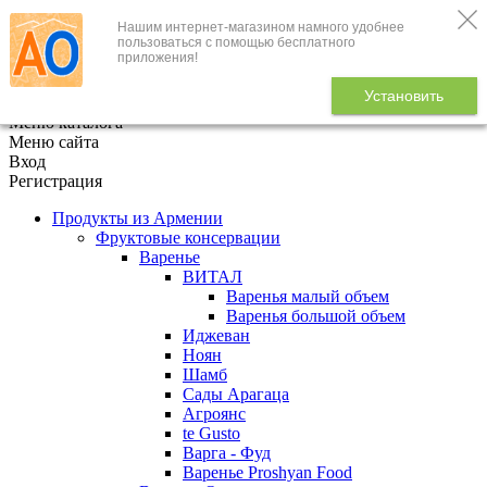
Нашим интернет-магазином намного удобнее
+7 (495) 646-888-1
пользоваться с помощью бесплатного
приложения!
В корзине
0
товаров
Установить
x
Меню каталога
Меню сайта
Вход
Регистрация
Продукты из Армении
Фруктовые консервации
Варенье
ВИТАЛ
Варенья малый объем
Варенья большой объем
Иджеван
Ноян
Шамб
Сады Арагаца
Агроянс
te Gusto
Варга - Фуд
Варенье Proshyan Food