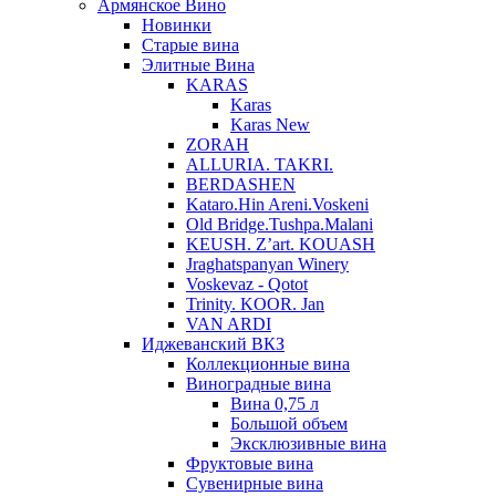
Армянское Вино
Новинки
Старые вина
Элитные Вина
KARAS
Karas
Karas New
ZORAH
ALLURIA. TAKRI.
BERDASHEN
Kataro.Hin Areni.Voskeni
Old Bridge.Tushpa.Malani
KEUSH. Z’art. KOUASH
Jraghatspanyan Winery
Voskevaz - Qotot
Trinity. KOOR. Jan
VAN ARDI
Иджеванский ВКЗ
Коллекционные вина
Виноградные вина
Вина 0,75 л
Большой объем
Эксклюзивные вина
Фруктовые вина
Cувенирные вина