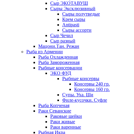
Сыр ЭКОТАВУШ
Сыры Эксклюзивный
Сыры полутведые
Крем сыры
Antipasti
Сыры ассорти
Сыр Чечил
Сыр разный
Мацони.Тан. Режан
Рыба из Армении
Рыба Охлажденная
Рыба Замороженная
Рыбные консервации
ЭКО ФУД
Рыбные консервы
Консервы 240 гр.
Консервы 160 гр.
Супы. Уха. Щи
Филе-кусочки. Суфле
Рыба Копченая
Раки Севанские
Раковые шейки
Раки живые
Раки варенные
Рыбная Икра