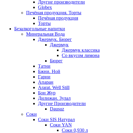
Другие производители
Globex
Печёная продукция. Торты
Печёная продукция
Торты
Безалкогольные напитки
Минеральная Вода
Джермук. Бюрег
Джермук
Джермук классика
Со вкусом лимона
Бюрег
Татни
Бжни. Ной
Гарни
Апаран
Ararat. Well Still
Бон Жур
Дилижан. Зулал
Другие Производители
Dausuz
Соки
Соки SIS Натурал
Соки YAN
Соки 0,930 л