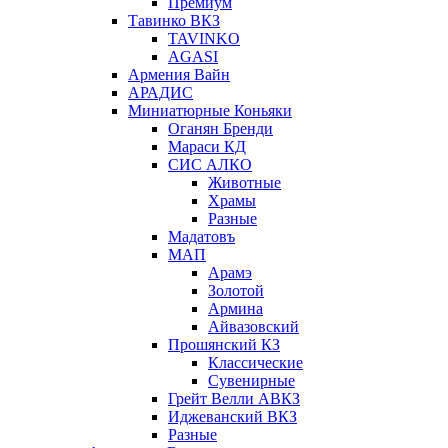
Премиум
Тавинко ВКЗ
TAVINKO
AGASI
Армения Вайн
АРАДИС
Миниатюрные Коньяки
Оганян Бренди
Мараси КД
СИС АЛКО
Животные
Храмы
Разные
Мадатовъ
МАП
Арамэ
Золотой
Армина
Айвазовский
Прошянский КЗ
Классические
Сувенирные
Грейт Велли АВКЗ
Иджеванский ВКЗ
Разные