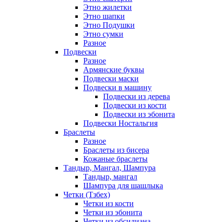
Этно жилетки
Этно шапки
Этно Подушки
Этно сумки
Разное
Подвески
Разное
Армянские буквы
Подвески маски
Подвески в машину
Подвески из дерева
Подвески из кости
Подвески из эбонита
Подвески Ностальгия
Браслеты
Разное
Браслеты из бисера
Кожаные браслеты
Тандыр, Мангал, Шампура
Тандыр, мангал
Шампура для шашлыка
Четки (Тзбех)
Четки из кости
Четки из эбонита
Четки из обсидиана