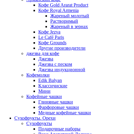
Кофе Gold Ararat Product
Кофе Royal Armenia
Жареный молотый
Растворимый
Жареный в зернах
Кофе Jezva
Le Café Paris
Кофе Grounds
Другие производители
джезва для кофе
Джезва
Джезва с песком
Джезва индукционной
Кофемолки
Edik Balyan
Классичиские
Мини
Кофейные чашки
Глиняные чашки
Фарфоровые чашки
Медные кофейные чашки
Сухофрукты. Орехи
Сухофрукты
Подарочные наборы