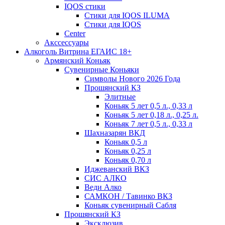
IQOS стики
Стики для IQOS ILUMA
Стики для IQOS
Сenter
Акссессуары
Алкоголь Витрина ЕГАИС 18+
Армянский Коньяк
Сувенирные Коньяки
Символы Нового 2026 Года
Прошянский КЗ
Элитные
Коньяк 5 лет 0,5 л., 0,33 л
Коньяк 5 лет 0,18 л., 0,25 л.
Коньяк 7 лет 0,5 л., 0,33 л
Шахназарян ВКД
Коньяк 0,5 л
Коньяк 0,25 л
Коньяк 0,70 л
Иджеванский ВКЗ
СИС АЛКО
Веди Алко
САМКОН / Тавинко ВКЗ
Коньяк сувенирный Сабля
Прошянский КЗ
Эксклюзив