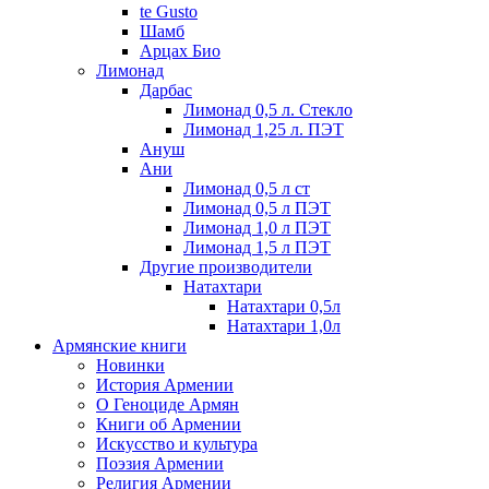
te Gusto
Шамб
Арцах Био
Лимонад
Дарбас
Лимонад 0,5 л. Стекло
Лимонад 1,25 л. ПЭТ
Ануш
Ани
Лимонад 0,5 л ст
Лимонад 0,5 л ПЭТ
Лимонад 1,0 л ПЭТ
Лимонад 1,5 л ПЭТ
Другие производители
Натахтари
Натахтари 0,5л
Натахтари 1,0л
Армянские книги
Новинки
История Армении
О Геноциде Армян
Книги об Армении
Иcкусство и культура
Поэзия Армении
Религия Армении