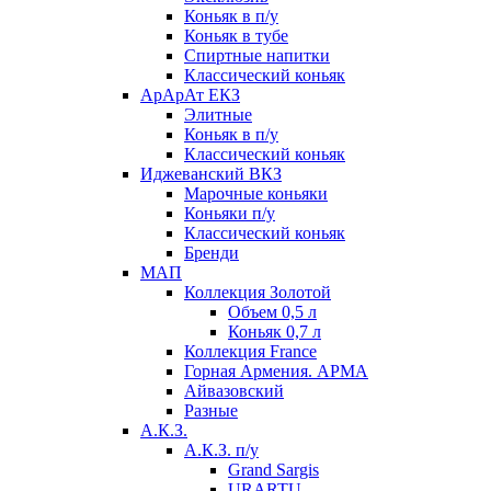
Коньяк в п/у
Коньяк в тубе
Спиртные напитки
Классический коньяк
АрАрАт ЕКЗ
Элитные
Коньяк в п/у
Классический коньяк
Иджеванский ВКЗ
Марочные коньяки
Коньяки п/у
Классический коньяк
Бренди
МАП
Коллекция Золотой
Объем 0,5 л
Коньяк 0,7 л
Коллекция France
Горная Армения. АРМА
Айвазовский
Разные
А.К.З.
А.К.З. п/у
Grand Sargis
URARTU