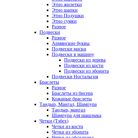
Этно жилетки
Этно шапки
Этно Подушки
Этно сумки
Разное
Подвески
Разное
Армянские буквы
Подвески маски
Подвески в машину
Подвески из дерева
Подвески из кости
Подвески из эбонита
Подвески Ностальгия
Браслеты
Разное
Браслеты из бисера
Кожаные браслеты
Тандыр, Мангал, Шампура
Тандыр, мангал
Шампура для шашлыка
Четки (Тзбех)
Четки из кости
Четки из эбонита
Четки из обсидиана