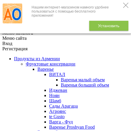
Нашим интернет-магазином намного удобнее
+7 (495) 646-888-1
пользоваться с помощью бесплатного
приложения!
В корзине
0
товаров
Установить
x
Меню каталога
Меню сайта
Вход
Регистрация
Продукты из Армении
Фруктовые консервации
Варенье
ВИТАЛ
Варенья малый объем
Варенья большой объем
Иджеван
Ноян
Шамб
Сады Арагаца
Агроянс
te Gusto
Варга - Фуд
Варенье Proshyan Food