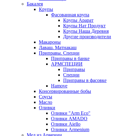
Бакалея
Крупы
Фасованная крупа
Крупы Арарат
Крупы Нат Продукт
Крупы Наша Деревня
Другие производители
Макароны
Лаваш. Матнакаш
Приправы. Специи
Приправы в банке
АРМСПЕЦИИ
Приправы
Специи
Приправы в фасовке
Hamove
Консервированные бобы
Соусы
Масло
Оливки
Оливки "Arm Eco"
Оливки AMADO
Оливки Aiello
Оливки Armenium
Мед из Армении