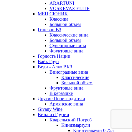
ARARTUNI
VOSKEVAZ ELITE
МЕЦ СЮНИК
Классика
Большой объем
Гиневан ВЗ
Классические вина
Большой объем
Сувенирные вина
Фруктовые вина
Гордость Нации
Вайк Груп
Веди - Алко ВКЗ
Виноградные вина
Классические
Большой объем
Фруктовые вина
В керамике
Другие Производители
Армянские вина
Givany Wine
Вина из Грузии
Кварельский Погреб
Киндзмараули
Киндзмараули 0,75л