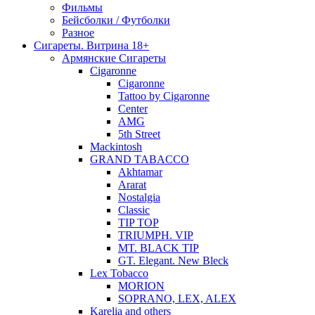
Фильмы
Бейсболки / Футболки
Разное
Сигареты. Витрина 18+
Армянские Сигареты
Cigaronne
Cigaronne
Tattoo by Cigaronne
Center
AMG
5th Street
Mackintosh
GRAND TABACCO
Akhtamar
Ararat
Nostalgia
Classic
TIP TOP
TRIUMPH. VIP
MT. BLACK TIP
GT. Elegant. New Bleck
Lex Tobacco
MORION
SOPRANO, LEX, ALEX
Karelia and others