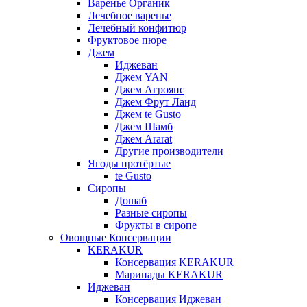
Варенье Органик
Лечебное варенье
Лечебный конфитюр
Фруктовое пюре
Джем
Иджеван
Джем YAN
Джем Агроянс
Джем Фрут Ланд
Джем te Gusto
Джем Шамб
Джем Ararat
Другие производители
Ягоды протёртые
te Gusto
Сиропы
Дошаб
Разные сиропы
Фрукты в сиропе
Овощные Консервации
KERAKUR
Консервация KERAKUR
Маринады KERAKUR
Иджеван
Консервация Иджеван