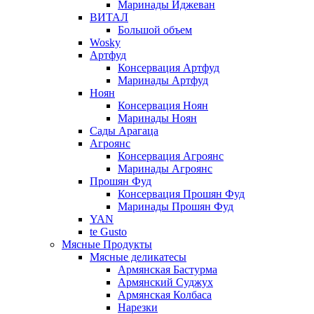
Маринады Иджеван
ВИТАЛ
Большой объем
Wosky
Артфуд
Консервация Артфуд
Маринады Артфуд
Ноян
Консервация Ноян
Маринады Ноян
Сады Арагаца
Агроянс
Консервация Агроянс
Маринады Агроянс
Прошян Фуд
Консервация Прошян Фуд
Маринады Прошян Фуд
YAN
te Gusto
Мясные Продукты
Мясные деликатесы
Армянская Бастурма
Армянский Суджух
Армянская Колбаса
Нарезки