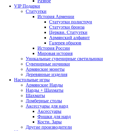
Разное
VIP Подарки
Статуэтки
История Армении
Статуэтки полистоун
Статуэтки бронза
Церкви. Статуэтки
Армянский алфавит
Галерея образов
История России
Мировая история
Уникальные сувенирные светильники
Сувенирные ночники
Армянские монеты
Деревянные изделия
Настольные игры
Армянские Нарды
Нарды + Шахматы
Шахматы
Ломберные столы
Аксессуары для нард
Аксессуары
Фишки для нард
Кости. Зары
Другие производители