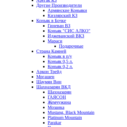
Арегак КЗ
Другие Производители
Армянские Коньяки
Кизлярский КЗ
Коньяк в Бочке
Гиневан ВЗ
Коньяк "СИС АЛКО"
Иджеванский ВКЗ
Мараси
Подарочные
Страна Камней
Коньяк в п/у
Коньяк 0,5 л.
Коньяк 0,2 л.
Аркон Трейд
Мргашен
Шаумян Вин
Шахназарян ВКД
Шахназарян
ГАЯСОН
Жемчужина
Мозаика
Mustang. Black Mountain
Platinum Mountain
Parakar