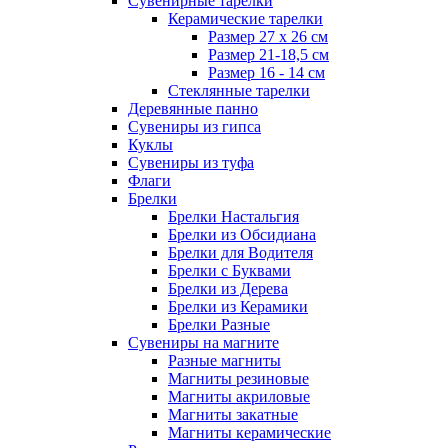
Сувенирные тарелки
Керамические тарелки
Размер 27 х 26 см
Размер 21-18,5 см
Размер 16 - 14 см
Стеклянные тарелки
Деревянные панно
Сувениры из гипса
Куклы
Сувениры из туфа
Флаги
Брелки
Брелки Настальгия
Брелки из Обсидиана
Брелки для Водителя
Брелки с Буквами
Брелки из Дерева
Брелки из Керамики
Брелки Разные
Сувениры на магните
Разные магниты
Магниты резиновые
Магниты акриловые
Магниты закатные
Магниты керамические