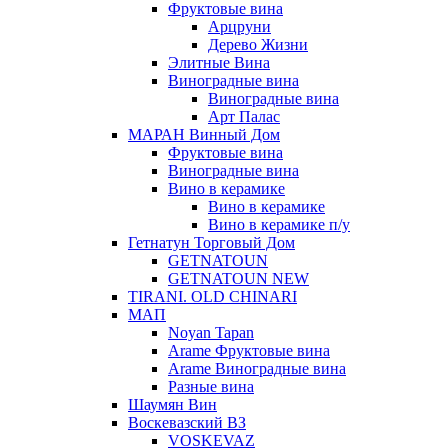
Фруктовые вина
Арцруни
Дерево Жизни
Элитные Вина
Виноградные вина
Виноградные вина
Арт Палас
МАРАН Винный Дом
Фруктовые вина
Виноградные вина
Вино в керамике
Вино в керамике
Вино в керамике п/у
Гетнатун Торговый Дом
GETNATOUN
GETNATOUN NEW
TIRANI. OLD CHINARI
МАП
Noyan Tapan
Arame Фруктовые вина
Arame Виноградные вина
Разные вина
Шаумян Вин
Воскевазский ВЗ
VOSKEVAZ