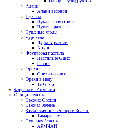
Наборы сухофруктов
Алани
Алани весовой
Цукаты
Цукаты фруктовые
Цукаты разные
Сушеные ягоды
Чурчхела
Дары Армении
Ануш
Фруктовая пастила
Пастила te Gusto
Разное
Орехи
Орехи весовые
Орехи в меду
Te Gusto
Фрукты из Армении
Овощи. Зелень
Свежие Овощи
Свежая Зелень
Замороженные Овощи и Зелень
Тамара фрут
Сушеная Зелень
АРМЧАЙ