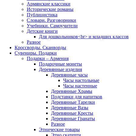
Армянские классики
Исторические романы
Публицистика
Словари. Разговорники
Учебники. Самоучители
Детские книги
Для дошкольников<br> и младших классов
Разное
Кроссворды. Сканворды
Сувениры. Подарки
Подарки – Армения
Подарочные монеты
Деревянные изделия
Деревянные часы
Часы настольные
Часы настенные
Деревянные Храмы
Подставки для напитков
Деревянные Тарелки
Деревянные Вазы
Деревянные Кресты
Деревянные Гранаты
Разное
Этнические товары
Этно скатерти