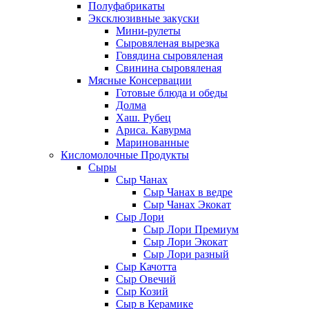
Полуфабрикаты
Эксклюзивные закуски
Мини-рулеты
Сыровяленая вырезка
Говядина сыровяленая
Свинина сыровяленая
Мясные Консервации
Готовые блюда и обеды
Долма
Хаш. Рубец
Ариса. Кавурма
Маринованные
Кисломолочные Продукты
Сыры
Сыр Чанах
Сыр Чанах в ведре
Сыр Чанах Экокат
Сыр Лори
Сыр Лори Премиум
Сыр Лори Экокат
Сыр Лори разный
Сыр Качотта
Сыр Овечий
Сыр Козий
Сыр в Керамике