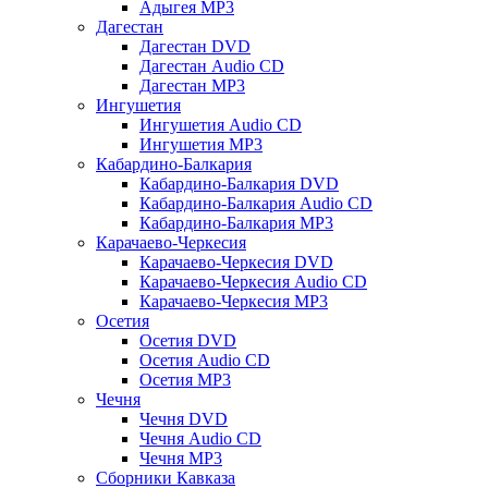
Адыгея MP3
Дагестан
Дагестан DVD
Дагестан Audio CD
Дагестан MP3
Ингушетия
Ингушетия Audio CD
Ингушетия MP3
Кабардино-Балкария
Кабардино-Балкария DVD
Кабардино-Балкария Audio CD
Кабардино-Балкария MP3
Карачаево-Черкесия
Карачаево-Черкесия DVD
Карачаево-Черкесия Audio CD
Карачаево-Черкесия MP3
Осетия
Осетия DVD
Осетия Audio CD
Осетия MP3
Чечня
Чечня DVD
Чечня Audio CD
Чечня MP3
Сборники Кавказа