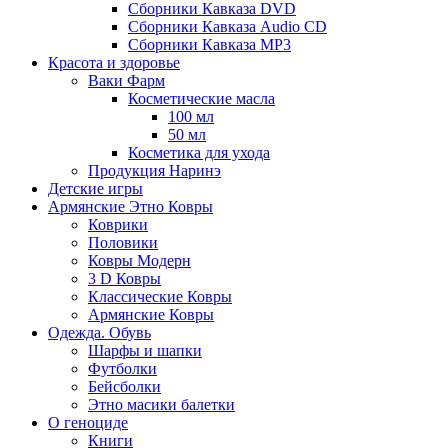
Сборники Кавказа DVD
Сборники Кавказа Audio CD
Сборники Кавказа MP3
Красота и здоровье
Ваки Фарм
Косметические масла
100 мл
50 мл
Косметика для ухода
Продукция Наринэ
Детские игры
Армянские Этно Ковры
Коврики
Половики
Ковры Модерн
3 D Ковры
Классические Ковры
Армянские Ковры
Одежда. Обувь
Шарфы и шапки
Футболки
Бейсболки
Этно масики балетки
О геноциде
Книги