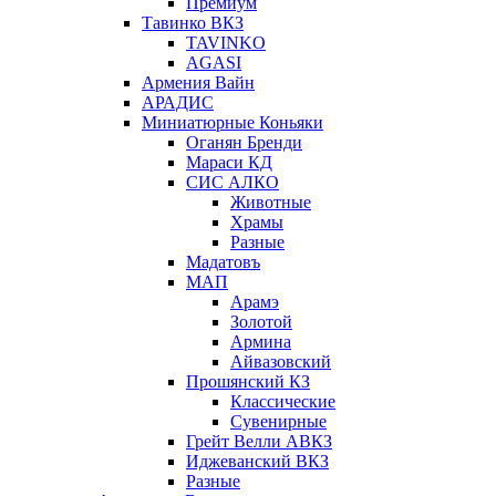
Премиум
Тавинко ВКЗ
TAVINKO
AGASI
Армения Вайн
АРАДИС
Миниатюрные Коньяки
Оганян Бренди
Мараси КД
СИС АЛКО
Животные
Храмы
Разные
Мадатовъ
МАП
Арамэ
Золотой
Армина
Айвазовский
Прошянский КЗ
Классические
Сувенирные
Грейт Велли АВКЗ
Иджеванский ВКЗ
Разные