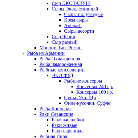
Сыр ЭКОТАВУШ
Сыры Эксклюзивный
Сыры полутведые
Крем сыры
Antipasti
Сыры ассорти
Сыр Чечил
Сыр разный
Мацони.Тан. Режан
Рыба из Армении
Рыба Охлажденная
Рыба Замороженная
Рыбные консервации
ЭКО ФУД
Рыбные консервы
Консервы 240 гр.
Консервы 160 гр.
Супы. Уха. Щи
Филе-кусочки. Суфле
Рыба Копченая
Раки Севанские
Раковые шейки
Раки живые
Раки варенные
Рыбная Икра