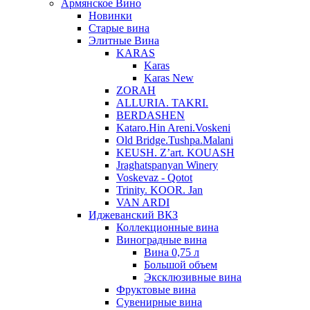
Армянское Вино
Новинки
Старые вина
Элитные Вина
KARAS
Karas
Karas New
ZORAH
ALLURIA. TAKRI.
BERDASHEN
Kataro.Hin Areni.Voskeni
Old Bridge.Tushpa.Malani
KEUSH. Z’art. KOUASH
Jraghatspanyan Winery
Voskevaz - Qotot
Trinity. KOOR. Jan
VAN ARDI
Иджеванский ВКЗ
Коллекционные вина
Виноградные вина
Вина 0,75 л
Большой объем
Эксклюзивные вина
Фруктовые вина
Cувенирные вина