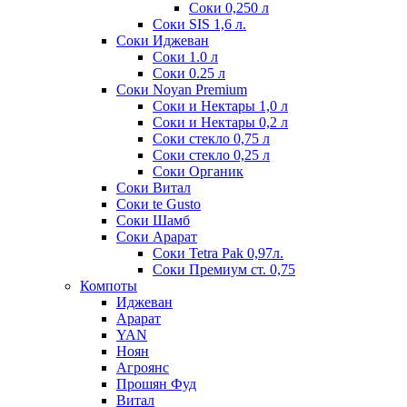
Соки 0,250 л
Соки SIS 1,6 л.
Соки Иджеван
Соки 1.0 л
Соки 0.25 л
Соки Noyan Premium
Соки и Нектары 1,0 л
Соки и Нектары 0,2 л
Соки стекло 0,75 л
Соки стекло 0,25 л
Соки Органик
Соки Витал
Соки te Gusto
Соки Шамб
Соки Арарат
Соки Tetra Pak 0,97л.
Соки Премиум ст. 0,75
Компоты
Иджеван
Арарат
YAN
Ноян
Агроянс
Прошян Фуд
Витал