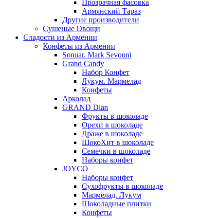
Прозрачная фасовка
Армянский Тараз
Другие производители
Сушеные Овощи
Сладости из Армении
Конфеты из Армении
Sonuar. Mark Sevouni
Grand Candy
Набор Конфет
Лукум. Мармелад
Конфеты
Арколад
GRAND Dian
Фрукты в шоколаде
Орехи в шоколаде
Драже в шоколаде
ШокоХит в шоколаде
Семечки в шоколаде
Наборы конфет
JOYCO
Наборы конфет
Сухофрукты в шоколаде
Мармелад. Лукум
Шоколадные плитки
Конфеты