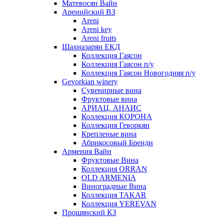
Матевосян Вайн
Аренийский ВЗ
Areni
Areni key
Areni fruits
Шахназарян ЕКД
Коллекция Гаясон
Коллекция Гаясон п/у
Коллекция Гаясон Новогодняя п/у
Gevorkian winery
Сувенирные вина
Фруктовые вина
АРИАЦ. АНАИС
Коллекция КОРОНА
Коллекция Геворкян
Крепленые вина
Абрикосовый Бренди
Армения Вайн
Фруктовые Вина
Коллекция ORRAN
OLD ARMENIA
Виноградные Вина
Коллекция TAKAR
Коллекция YEREVAN
Прошянский КЗ