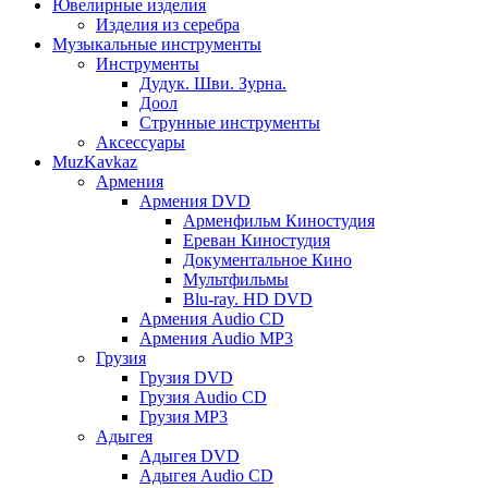
Ювелирные изделия
Изделия из серебра
Музыкальные инструменты
Инструменты
Дудук. Шви. Зурна.
Доол
Струнные инструменты
Аксессуары
MuzKavkaz
Армения
Армения DVD
Арменфильм Киностудия
Ереван Киностудия
Документальное Кино
Мультфильмы
Blu-ray. HD DVD
Армения Audio CD
Армения Audio MP3
Грузия
Грузия DVD
Грузия Audio CD
Грузия MP3
Адыгея
Адыгея DVD
Адыгея Audio CD