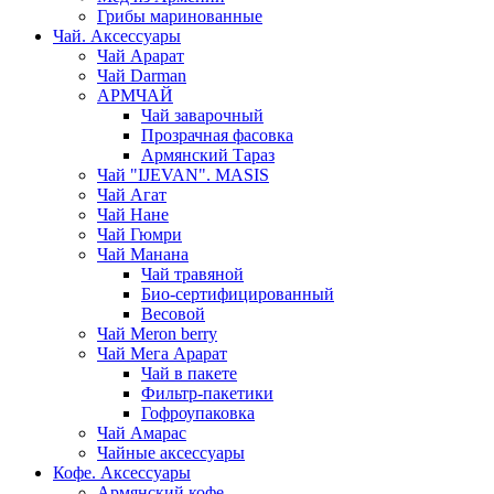
Грибы маринованные
Чай. Аксессуары
Чай Арарат
Чай Darman
АРМЧАЙ
Чай заварочный
Прозрачная фасовка
Армянский Тараз
Чай "IJEVAN". MASIS
Чай Агат
Чай Нане
Чай Гюмри
Чай Манана
Чай травяной
Био-сертифицированный
Весовой
Чай Meron berry
Чай Мега Арарат
Чай в пакете
Фильтр-пакетики
Гофроупаковка
Чай Амарас
Чайные аксессуары
Кофе. Аксессуары
Армянский кофе