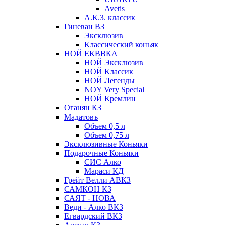
Avetis
А.К.З. классик
Гиневан ВЗ
Эксклюзив
Классический коньяк
НОЙ ЕКВВКА
НОЙ Эксклюзив
НОЙ Классик
НОЙ Легенды
NOY Very Speсial
НОЙ Кремлин
Оганян КЗ
Мадатовъ
Объем 0,5 л
Объем 0,75 л
Эксклюзивные Коньяки
Подарочные Коньяки
СИС Алко
Мараси КД
Грейт Велли АВКЗ
САМКОН КЗ
САЯТ - НОВА
Веди - Алко ВКЗ
Егвардский ВКЗ