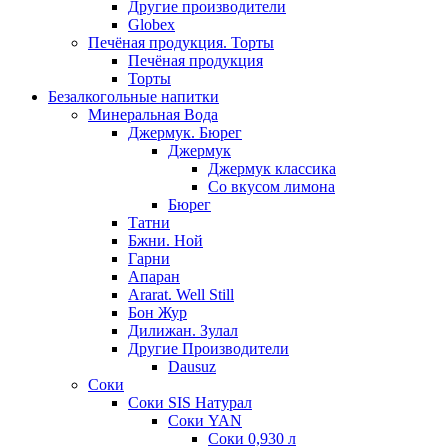
Другие производители
Globex
Печёная продукция. Торты
Печёная продукция
Торты
Безалкогольные напитки
Минеральная Вода
Джермук. Бюрег
Джермук
Джермук классика
Со вкусом лимона
Бюрег
Татни
Бжни. Ной
Гарни
Апаран
Ararat. Well Still
Бон Жур
Дилижан. Зулал
Другие Производители
Dausuz
Соки
Соки SIS Натурал
Соки YAN
Соки 0,930 л