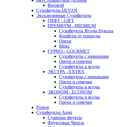
Вкус Араратской Долины
Весовой
Сухофрукты IJEVAN
Эксклюзивные Сухофрукты
ГИФТ - GIFT
ПРЕМИУМ - PREMIUM
Сухофрукты Ягоды Цукаты
Конфеты от природы
Орехи
Микс
ГУРМЭ - GOURMET
Сухофрукты с начинками
Орехи и семечки
Сухофрукты и ягоды
ЭКСТРА - EXTRA
Сухофрукты с начинками
Орехи и семечки
Сухофрукты и ягоды
ЭКОНОМ - ECONOM
Сухофрукты и ягоды
Орехи и семечки
Разное
Сухофрукты Aregi
Сушеные фрукты
Фруктовые Чипсы