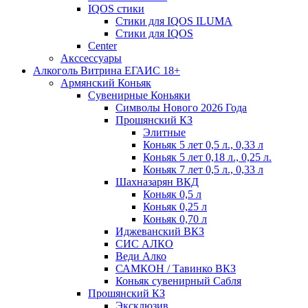
IQOS стики
Стики для IQOS ILUMA
Стики для IQOS
Сenter
Акссессуары
Алкоголь Витрина ЕГАИС 18+
Армянский Коньяк
Сувенирные Коньяки
Символы Нового 2026 Года
Прошянский КЗ
Элитные
Коньяк 5 лет 0,5 л., 0,33 л
Коньяк 5 лет 0,18 л., 0,25 л.
Коньяк 7 лет 0,5 л., 0,33 л
Шахназарян ВКД
Коньяк 0,5 л
Коньяк 0,25 л
Коньяк 0,70 л
Иджеванский ВКЗ
СИС АЛКО
Веди Алко
САМКОН / Тавинко ВКЗ
Коньяк сувенирный Сабля
Прошянский КЗ
Эксклюзив