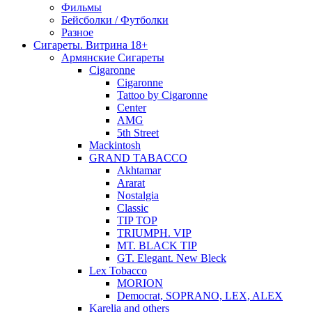
Фильмы
Бейсболки / Футболки
Разное
Сигареты. Витрина 18+
Армянские Сигареты
Cigaronne
Cigaronne
Tattoo by Cigaronne
Center
AMG
5th Street
Mackintosh
GRAND TABACCO
Akhtamar
Ararat
Nostalgia
Classic
TIP TOP
TRIUMPH. VIP
MT. BLACK TIP
GT. Elegant. New Bleck
Lex Tobacco
MORION
Democrat, SOPRANO, LEX, ALEX
Karelia and others