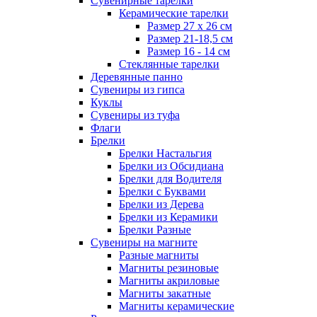
Сувенирные тарелки
Керамические тарелки
Размер 27 х 26 см
Размер 21-18,5 см
Размер 16 - 14 см
Стеклянные тарелки
Деревянные панно
Сувениры из гипса
Куклы
Сувениры из туфа
Флаги
Брелки
Брелки Настальгия
Брелки из Обсидиана
Брелки для Водителя
Брелки с Буквами
Брелки из Дерева
Брелки из Керамики
Брелки Разные
Сувениры на магните
Разные магниты
Магниты резиновые
Магниты акриловые
Магниты закатные
Магниты керамические