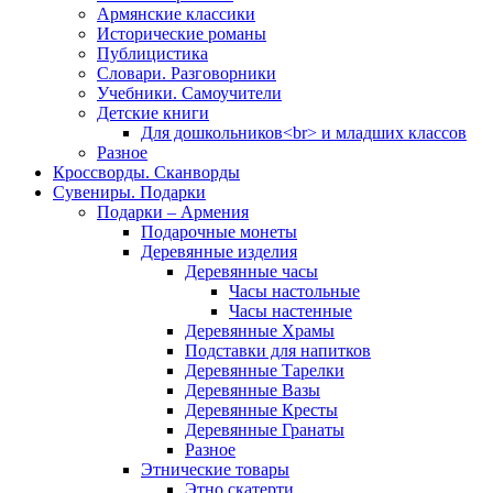
Армянские классики
Исторические романы
Публицистика
Словари. Разговорники
Учебники. Самоучители
Детские книги
Для дошкольников<br> и младших классов
Разное
Кроссворды. Сканворды
Сувениры. Подарки
Подарки – Армения
Подарочные монеты
Деревянные изделия
Деревянные часы
Часы настольные
Часы настенные
Деревянные Храмы
Подставки для напитков
Деревянные Тарелки
Деревянные Вазы
Деревянные Кресты
Деревянные Гранаты
Разное
Этнические товары
Этно скатерти