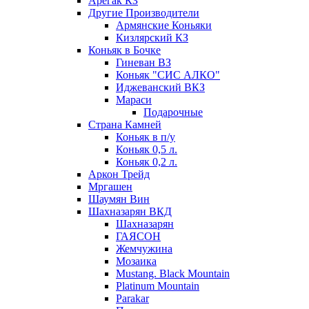
Арегак КЗ
Другие Производители
Армянские Коньяки
Кизлярский КЗ
Коньяк в Бочке
Гиневан ВЗ
Коньяк "СИС АЛКО"
Иджеванский ВКЗ
Мараси
Подарочные
Страна Камней
Коньяк в п/у
Коньяк 0,5 л.
Коньяк 0,2 л.
Аркон Трейд
Мргашен
Шаумян Вин
Шахназарян ВКД
Шахназарян
ГАЯСОН
Жемчужина
Мозаика
Mustang. Black Mountain
Platinum Mountain
Parakar