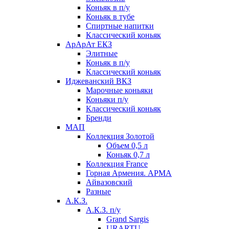
Коньяк в п/у
Коньяк в тубе
Спиртные напитки
Классический коньяк
АрАрАт ЕКЗ
Элитные
Коньяк в п/у
Классический коньяк
Иджеванский ВКЗ
Марочные коньяки
Коньяки п/у
Классический коньяк
Бренди
МАП
Коллекция Золотой
Объем 0,5 л
Коньяк 0,7 л
Коллекция France
Горная Армения. АРМА
Айвазовский
Разные
А.К.З.
А.К.З. п/у
Grand Sargis
URARTU