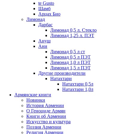
te Gusto
Шамб
Арцах Био
Лимонад
Дарбас
Лимонад 0,5 л. Стекло
Лимонад 1,25 л. ПЭТ
Ануш
Ани
Лимонад 0,5 л ст
Лимонад 0,5 л ПЭТ
Лимонад 1,0 л ПЭТ
Лимонад 1,5 л ПЭТ
Другие производители
Натахтари
Натахтари 0,5л
Натахтари 1,0л
Армянские книги
Новинки
История Армении
О Геноциде Армян
Книги об Армении
Иcкусство и культура
Поэзия Армении
Религия Армении