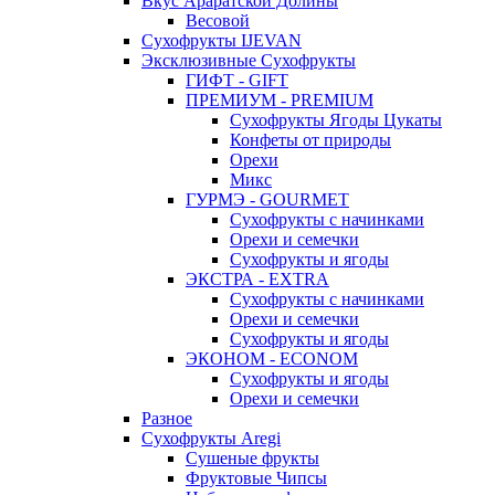
Вкус Араратской Долины
Весовой
Сухофрукты IJEVAN
Эксклюзивные Сухофрукты
ГИФТ - GIFT
ПРЕМИУМ - PREMIUM
Сухофрукты Ягоды Цукаты
Конфеты от природы
Орехи
Микс
ГУРМЭ - GOURMET
Сухофрукты с начинками
Орехи и семечки
Сухофрукты и ягоды
ЭКСТРА - EXTRA
Сухофрукты с начинками
Орехи и семечки
Сухофрукты и ягоды
ЭКОНОМ - ECONOM
Сухофрукты и ягоды
Орехи и семечки
Разное
Сухофрукты Aregi
Сушеные фрукты
Фруктовые Чипсы