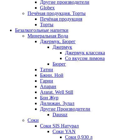
Другие производители
Globex
Печёная продукция. Торты
Печёная продукция
Торты
Безалкогольные напитки
Минеральная Вода
Джермук. Бюрег
Джермук
Джермук классика
Со вкусом лимона
Бюрег
Татни
Бжни. Ной
Гарни
Апаран
Ararat. Well Still
Бон Жур
Дилижан. Зулал
Другие Производители
Dausuz
Соки
Соки SIS Натурал
Соки YAN
Соки 0,930 л