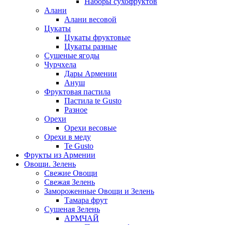
Наборы сухофруктов
Алани
Алани весовой
Цукаты
Цукаты фруктовые
Цукаты разные
Сушеные ягоды
Чурчхела
Дары Армении
Ануш
Фруктовая пастила
Пастила te Gusto
Разное
Орехи
Орехи весовые
Орехи в меду
Te Gusto
Фрукты из Армении
Овощи. Зелень
Свежие Овощи
Свежая Зелень
Замороженные Овощи и Зелень
Тамара фрут
Сушеная Зелень
АРМЧАЙ