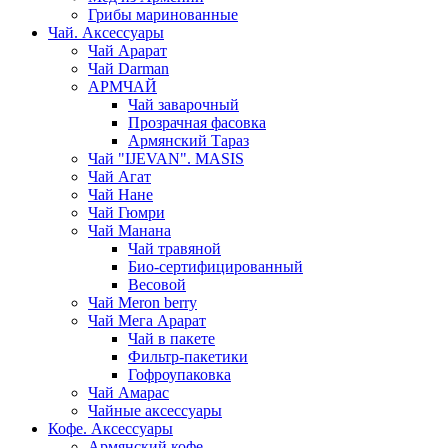
Грибы маринованные
Чай. Аксессуары
Чай Арарат
Чай Darman
АРМЧАЙ
Чай заварочный
Прозрачная фасовка
Армянский Тараз
Чай "IJEVAN". MASIS
Чай Агат
Чай Нане
Чай Гюмри
Чай Манана
Чай травяной
Био-сертифицированный
Весовой
Чай Meron berry
Чай Мега Арарат
Чай в пакете
Фильтр-пакетики
Гофроупаковка
Чай Амарас
Чайные аксессуары
Кофе. Аксессуары
Армянский кофе