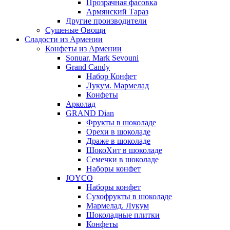
Прозрачная фасовка
Армянский Тараз
Другие производители
Сушеные Овощи
Сладости из Армении
Конфеты из Армении
Sonuar. Mark Sevouni
Grand Candy
Набор Конфет
Лукум. Мармелад
Конфеты
Арколад
GRAND Dian
Фрукты в шоколаде
Орехи в шоколаде
Драже в шоколаде
ШокоХит в шоколаде
Семечки в шоколаде
Наборы конфет
JOYCO
Наборы конфет
Сухофрукты в шоколаде
Мармелад. Лукум
Шоколадные плитки
Конфеты