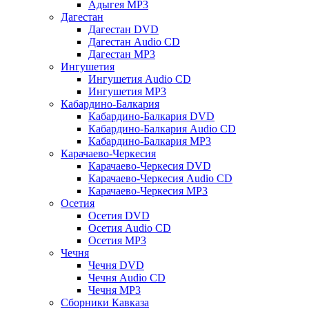
Адыгея MP3
Дагестан
Дагестан DVD
Дагестан Audio CD
Дагестан MP3
Ингушетия
Ингушетия Audio CD
Ингушетия MP3
Кабардино-Балкария
Кабардино-Балкария DVD
Кабардино-Балкария Audio CD
Кабардино-Балкария MP3
Карачаево-Черкесия
Карачаево-Черкесия DVD
Карачаево-Черкесия Audio CD
Карачаево-Черкесия MP3
Осетия
Осетия DVD
Осетия Audio CD
Осетия MP3
Чечня
Чечня DVD
Чечня Audio CD
Чечня MP3
Сборники Кавказа