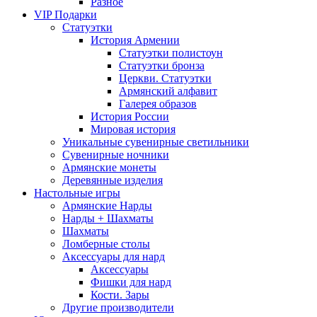
Разное
VIP Подарки
Статуэтки
История Армении
Статуэтки полистоун
Статуэтки бронза
Церкви. Статуэтки
Армянский алфавит
Галерея образов
История России
Мировая история
Уникальные сувенирные светильники
Сувенирные ночники
Армянские монеты
Деревянные изделия
Настольные игры
Армянские Нарды
Нарды + Шахматы
Шахматы
Ломберные столы
Аксессуары для нард
Аксессуары
Фишки для нард
Кости. Зары
Другие производители