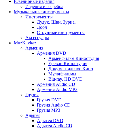
Ювелирные изделия
Изделия из серебра
Музыкальные инструменты
Инструменты
Дудук. Шви. Зурна.
Доол
Струнные инструменты
Аксессуары
MuzKavkaz
Армения
Армения DVD
Арменфильм Киностудия
Ереван Киностудия
Документальное Кино
Мультфильмы
Blu-ray. HD DVD
Армения Audio CD
Армения Audio MP3
Грузия
Грузия DVD
Грузия Audio CD
Грузия MP3
Адыгея
Адыгея DVD
Адыгея Audio CD