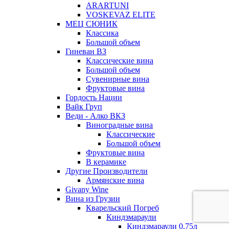
ARARTUNI
VOSKEVAZ ELITE
МЕЦ СЮНИК
Классика
Большой объем
Гиневан ВЗ
Классические вина
Большой объем
Сувенирные вина
Фруктовые вина
Гордость Нации
Вайк Груп
Веди - Алко ВКЗ
Виноградные вина
Классические
Большой объем
Фруктовые вина
В керамике
Другие Производители
Армянские вина
Givany Wine
Вина из Грузии
Кварельский Погреб
Киндзмараули
Киндзмараули 0,75л