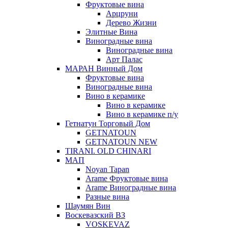
Фруктовые вина
Арцруни
Дерево Жизни
Элитные Вина
Виноградные вина
Виноградные вина
Арт Палас
МАРАН Винный Дом
Фруктовые вина
Виноградные вина
Вино в керамике
Вино в керамике
Вино в керамике п/у
Гетнатун Торговый Дом
GETNATOUN
GETNATOUN NEW
TIRANI. OLD CHINARI
МАП
Noyan Tapan
Arame Фруктовые вина
Arame Виноградные вина
Разные вина
Шаумян Вин
Воскевазский ВЗ
VOSKEVAZ