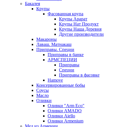
Бакалея
Крупы
Фасованная крупа
Крупы Арарат
Крупы Нат Продукт
Крупы Наша Деревня
Другие производители
Макароны
Лаваш. Матнакаш
Приправы. Специи
Приправы в банке
АРМСПЕЦИИ
Приправы
Специи
Приправы в фасовке
Hamove
Консервированные бобы
Соусы
Масло
Оливки
Оливки "Arm Eco"
Оливки AMADO
Оливки Aiello
Оливки Armenium
Мед из Армении