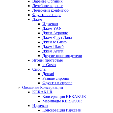
Варенье Органик
Лечебное варенье
Лечебный конфитюр
Фруктовое пюре
Джем
Иджеван
Джем YAN
Джем Агроянс
Джем Фрут Ланд
Джем te Gusto
Джем Шамб
Джем Ararat
Другие производители
Ягоды протёртые
te Gusto
Сиропы
Дошаб
Разные сиропы
Фрукты в сиропе
Овощные Консервации
KERAKUR
Консервация KERAKUR
Маринады KERAKUR
Иджеван
Консервация Иджеван