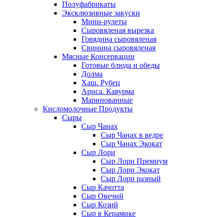
Полуфабрикаты
Эксклюзивные закуски
Мини-рулеты
Сыровяленая вырезка
Говядина сыровяленая
Свинина сыровяленая
Мясные Консервации
Готовые блюда и обеды
Долма
Хаш. Рубец
Ариса. Кавурма
Маринованные
Кисломолочные Продукты
Сыры
Сыр Чанах
Сыр Чанах в ведре
Сыр Чанах Экокат
Сыр Лори
Сыр Лори Премиум
Сыр Лори Экокат
Сыр Лори разный
Сыр Качотта
Сыр Овечий
Сыр Козий
Сыр в Керамике