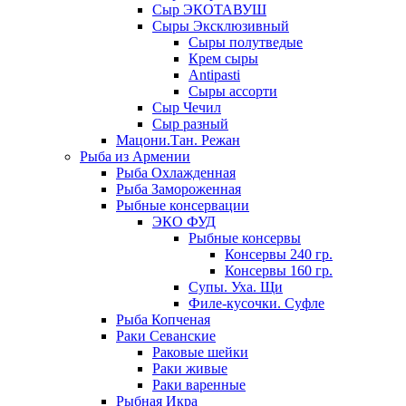
Сыр ЭКОТАВУШ
Сыры Эксклюзивный
Сыры полутведые
Крем сыры
Antipasti
Сыры ассорти
Сыр Чечил
Сыр разный
Мацони.Тан. Режан
Рыба из Армении
Рыба Охлажденная
Рыба Замороженная
Рыбные консервации
ЭКО ФУД
Рыбные консервы
Консервы 240 гр.
Консервы 160 гр.
Супы. Уха. Щи
Филе-кусочки. Суфле
Рыба Копченая
Раки Севанские
Раковые шейки
Раки живые
Раки варенные
Рыбная Икра