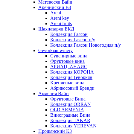
Матевосян Вайн
Аренийский ВЗ
Areni
Areni key
Areni fruits
Шахназарян ЕКД
Коллекция Гаясон
Коллекция Гаясон п/у
Коллекция Гаясон Новогодняя п/у
Gevorkian winery
Сувенирные вина
Фруктовые вина
АРИАЦ. АНАИС
Коллекция КОРОНА
Коллекция Геворкян
Крепленые вина
Абрикосовый Бренди
Армения Вайн
Фруктовые Вина
Коллекция ORRAN
OLD ARMENIA
Виноградные Вина
Коллекция TAKAR
Коллекция YEREVAN
Прошянский КЗ