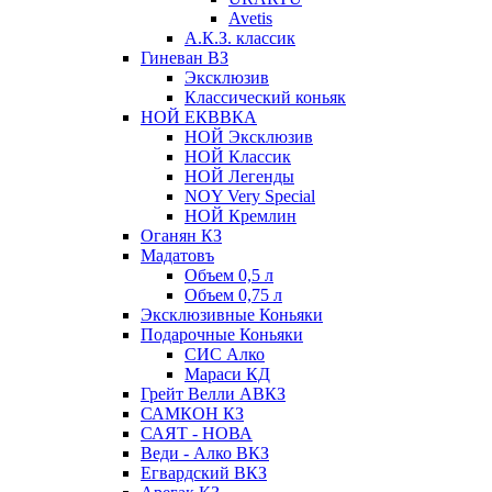
Avetis
А.К.З. классик
Гиневан ВЗ
Эксклюзив
Классический коньяк
НОЙ ЕКВВКА
НОЙ Эксклюзив
НОЙ Классик
НОЙ Легенды
NOY Very Speсial
НОЙ Кремлин
Оганян КЗ
Мадатовъ
Объем 0,5 л
Объем 0,75 л
Эксклюзивные Коньяки
Подарочные Коньяки
СИС Алко
Мараси КД
Грейт Велли АВКЗ
САМКОН КЗ
САЯТ - НОВА
Веди - Алко ВКЗ
Егвардский ВКЗ