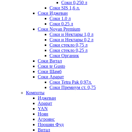
Соки 0,250 л
Соки SIS 1,6 л.
Соки Иджеван
Соки 1.0 л
Соки 0.25 л
Соки Noyan Premium
Соки и Нектары 1,0 л
Соки и Нектары 0,2 л
Соки стекло 0,75 л
Соки стекло 0,25 л
Соки Органик
Соки Витал
Соки te Gusto
Соки Шамб
Соки Арарат
Соки Tetra Pak 0,97л.
Соки Премиум ст. 0,75
Компоты
Иджеван
Арарат
YAN
Ноян
Агроянс
Прошян Фуд
Витал