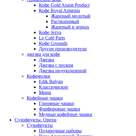
Кофе Gold Ararat Product
Кофе Royal Armenia
Жареный молотый
Растворимый
Жареный в зернах
Кофе Jezva
Le Café Paris
Кофе Grounds
Другие производители
джезва для кофе
Джезва
Джезва с песком
Джезва индукционной
Кофемолки
Edik Balyan
Классичиские
Мини
Кофейные чашки
Глиняные чашки
Фарфоровые чашки
Медные кофейные чашки
Сухофрукты. Орехи
Сухофрукты
Подарочные наборы