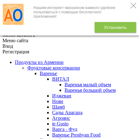
Нашим интернет-магазином намного удобнее
+7 (495) 646-888-1
пользоваться с помощью бесплатного
приложения!
В корзине
0
товаров
Установить
x
Меню каталога
Меню сайта
Вход
Регистрация
Продукты из Армении
Фруктовые консервации
Варенье
ВИТАЛ
Варенья малый объем
Варенья большой объем
Иджеван
Ноян
Шамб
Сады Арагаца
Агроянс
te Gusto
Варга - Фуд
Варенье Proshyan Food