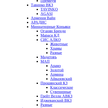
Премиум
Тавинко ВКЗ
TAVINKO
AGASI
Армения Вайн
АРАДИС
Миниатюрные Коньяки
Оганян Бренди
Мараси КД
СИС АЛКО
Животные
Храмы
Разные
Мадатовъ
МАП
Арамэ
Золотой
Армина
Айвазовский
Прошянский КЗ
Классические
Сувенирные
Грейт Велли АВКЗ
Иджеванский ВКЗ
Разные