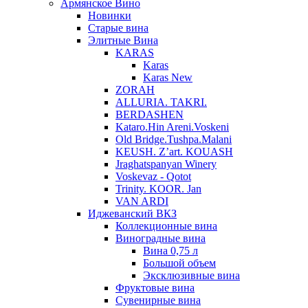
Армянское Вино
Новинки
Старые вина
Элитные Вина
KARAS
Karas
Karas New
ZORAH
ALLURIA. TAKRI.
BERDASHEN
Kataro.Hin Areni.Voskeni
Old Bridge.Tushpa.Malani
KEUSH. Z’art. KOUASH
Jraghatspanyan Winery
Voskevaz - Qotot
Trinity. KOOR. Jan
VAN ARDI
Иджеванский ВКЗ
Коллекционные вина
Виноградные вина
Вина 0,75 л
Большой объем
Эксклюзивные вина
Фруктовые вина
Cувенирные вина