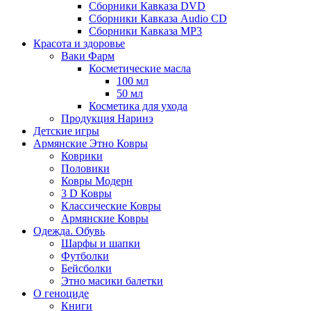
Сборники Кавказа DVD
Сборники Кавказа Audio CD
Сборники Кавказа MP3
Красота и здоровье
Ваки Фарм
Косметические масла
100 мл
50 мл
Косметика для ухода
Продукция Наринэ
Детские игры
Армянские Этно Ковры
Коврики
Половики
Ковры Модерн
3 D Ковры
Классические Ковры
Армянские Ковры
Одежда. Обувь
Шарфы и шапки
Футболки
Бейсболки
Этно масики балетки
О геноциде
Книги