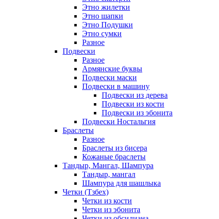
Этно жилетки
Этно шапки
Этно Подушки
Этно сумки
Разное
Подвески
Разное
Армянские буквы
Подвески маски
Подвески в машину
Подвески из дерева
Подвески из кости
Подвески из эбонита
Подвески Ностальгия
Браслеты
Разное
Браслеты из бисера
Кожаные браслеты
Тандыр, Мангал, Шампура
Тандыр, мангал
Шампура для шашлыка
Четки (Тзбех)
Четки из кости
Четки из эбонита
Четки из обсидиана