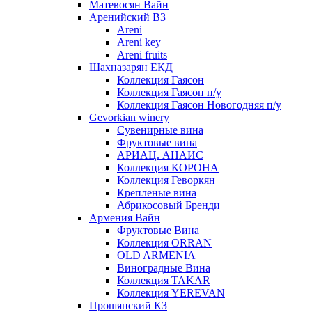
Матевосян Вайн
Аренийский ВЗ
Areni
Areni key
Areni fruits
Шахназарян ЕКД
Коллекция Гаясон
Коллекция Гаясон п/у
Коллекция Гаясон Новогодняя п/у
Gevorkian winery
Сувенирные вина
Фруктовые вина
АРИАЦ. АНАИС
Коллекция КОРОНА
Коллекция Геворкян
Крепленые вина
Абрикосовый Бренди
Армения Вайн
Фруктовые Вина
Коллекция ORRAN
OLD ARMENIA
Виноградные Вина
Коллекция TAKAR
Коллекция YEREVAN
Прошянский КЗ