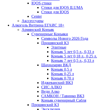
IQOS стики
Стики для IQOS ILUMA
Стики для IQOS
Сenter
Акссессуары
Алкоголь Витрина ЕГАИС 18+
Армянский Коньяк
Сувенирные Коньяки
Символы Нового 2026 Года
Прошянский КЗ
Элитные
Коньяк 5 лет 0,5 л., 0,33 л
Коньяк 5 лет 0,18 л., 0,25 л.
Коньяк 7 лет 0,5 л., 0,33 л
Шахназарян ВКД
Коньяк 0,5 л
Коньяк 0,25 л
Коньяк 0,70 л
Иджеванский ВКЗ
СИС АЛКО
Веди Алко
САМКОН / Тавинко ВКЗ
Коньяк сувенирный Сабля
Прошянский КЗ
Эксклюзив