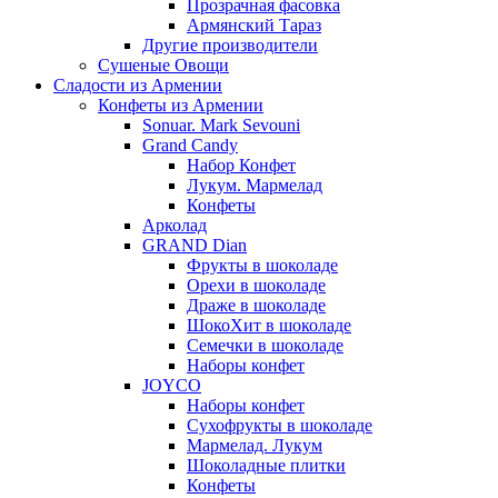
Прозрачная фасовка
Армянский Тараз
Другие производители
Сушеные Овощи
Сладости из Армении
Конфеты из Армении
Sonuar. Mark Sevouni
Grand Candy
Набор Конфет
Лукум. Мармелад
Конфеты
Арколад
GRAND Dian
Фрукты в шоколаде
Орехи в шоколаде
Драже в шоколаде
ШокоХит в шоколаде
Семечки в шоколаде
Наборы конфет
JOYCO
Наборы конфет
Сухофрукты в шоколаде
Мармелад. Лукум
Шоколадные плитки
Конфеты