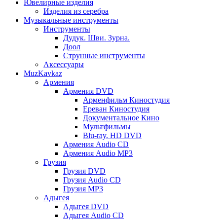
Ювелирные изделия
Изделия из серебра
Музыкальные инструменты
Инструменты
Дудук. Шви. Зурна.
Доол
Струнные инструменты
Аксессуары
MuzKavkaz
Армения
Армения DVD
Арменфильм Киностудия
Ереван Киностудия
Документальное Кино
Мультфильмы
Blu-ray. HD DVD
Армения Audio CD
Армения Audio MP3
Грузия
Грузия DVD
Грузия Audio CD
Грузия MP3
Адыгея
Адыгея DVD
Адыгея Audio CD