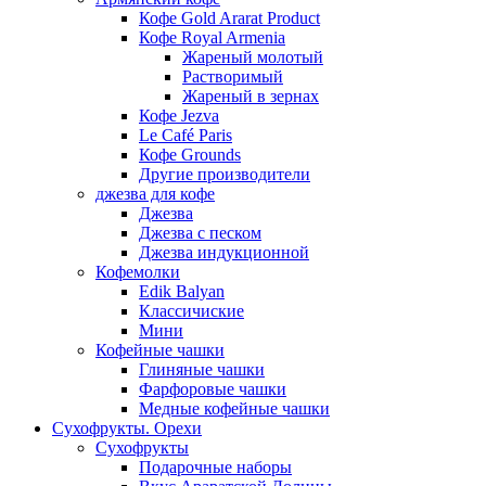
Кофе Gold Ararat Product
Кофе Royal Armenia
Жареный молотый
Растворимый
Жареный в зернах
Кофе Jezva
Le Café Paris
Кофе Grounds
Другие производители
джезва для кофе
Джезва
Джезва с песком
Джезва индукционной
Кофемолки
Edik Balyan
Классичиские
Мини
Кофейные чашки
Глиняные чашки
Фарфоровые чашки
Медные кофейные чашки
Сухофрукты. Орехи
Сухофрукты
Подарочные наборы