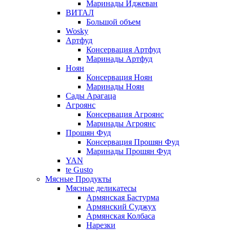
Маринады Иджеван
ВИТАЛ
Большой объем
Wosky
Артфуд
Консервация Артфуд
Маринады Артфуд
Ноян
Консервация Ноян
Маринады Ноян
Сады Арагаца
Агроянс
Консервация Агроянс
Маринады Агроянс
Прошян Фуд
Консервация Прошян Фуд
Маринады Прошян Фуд
YAN
te Gusto
Мясные Продукты
Мясные деликатесы
Армянская Бастурма
Армянский Суджух
Армянская Колбаса
Нарезки