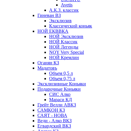
Avetis
А.К.З. классик
Гиневан ВЗ
Эксклюзив
Классический коньяк
НОЙ ЕКВВКА
НОЙ Эксклюзив
НОЙ Классик
НОЙ Легенды
NOY Very Speсial
НОЙ Кремлин
Оганян КЗ
Мадатовъ
Объем 0,5 л
Объем 0,75 л
Эксклюзивные Коньяки
Подарочные Коньяки
СИС Алко
Мараси КД
Грейт Велли АВКЗ
САМКОН КЗ
САЯТ - НОВА
Веди - Алко ВКЗ
Егвардский ВКЗ