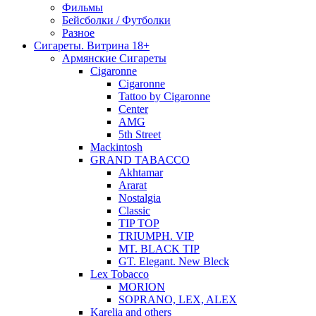
Фильмы
Бейсболки / Футболки
Разное
Сигареты. Витрина 18+
Армянские Сигареты
Cigaronne
Cigaronne
Tattoo by Cigaronne
Center
AMG
5th Street
Mackintosh
GRAND TABACCO
Akhtamar
Ararat
Nostalgia
Classic
TIP TOP
TRIUMPH. VIP
MT. BLACK TIP
GT. Elegant. New Bleck
Lex Tobacco
MORION
SOPRANO, LEX, ALEX
Karelia and others