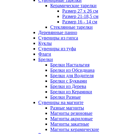
Сувенирные тарелки
Керамические тарелки
Размер 27 х 26 см
Размер 21-18,5 см
Размер 16 - 14 см
Стеклянные тарелки
Деревянные панно
Сувениры из гипса
Куклы
Сувениры из туфа
Флаги
Брелки
Брелки Настальгия
Брелки из Обсидиана
Брелки для Водителя
Брелки с Буквами
Брелки из Дерева
Брелки из Керамики
Брелки Разные
Сувениры на магните
Разные магниты
Магниты резиновые
Магниты акриловые
Магниты закатные
Магниты керамические