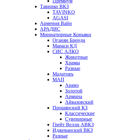
Премиум
Тавинко ВКЗ
TAVINKO
AGASI
Армения Вайн
АРАДИС
Миниатюрные Коньяки
Оганян Бренди
Мараси КД
СИС АЛКО
Животные
Храмы
Разные
Мадатовъ
МАП
Арамэ
Золотой
Армина
Айвазовский
Прошянский КЗ
Классические
Сувенирные
Грейт Велли АВКЗ
Иджеванский ВКЗ
Разные