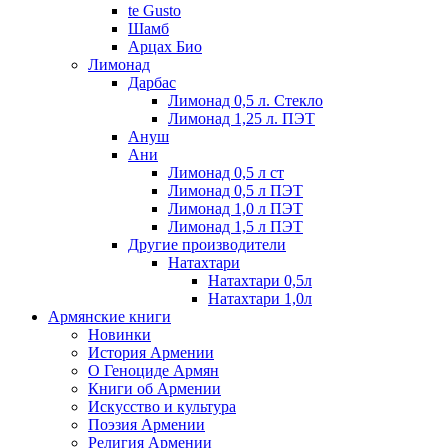
te Gusto
Шамб
Арцах Био
Лимонад
Дарбас
Лимонад 0,5 л. Стекло
Лимонад 1,25 л. ПЭТ
Ануш
Ани
Лимонад 0,5 л ст
Лимонад 0,5 л ПЭТ
Лимонад 1,0 л ПЭТ
Лимонад 1,5 л ПЭТ
Другие производители
Натахтари
Натахтари 0,5л
Натахтари 1,0л
Армянские книги
Новинки
История Армении
О Геноциде Армян
Книги об Армении
Иcкусство и культура
Поэзия Армении
Религия Армении