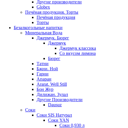
Другие производители
Globex
Печёная продукция. Торты
Печёная продукция
Торты
Безалкогольные напитки
Минеральная Вода
Джермук. Бюрег
Джермук
Джермук классика
Со вкусом лимона
Бюрег
Татни
Бжни. Ной
Гарни
Апаран
Ararat. Well Still
Бон Жур
Дилижан. Зулал
Другие Производители
Dausuz
Соки
Соки SIS Натурал
Соки YAN
Соки 0,930 л