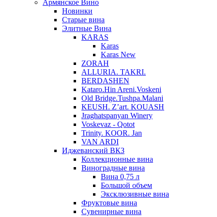
Армянское Вино
Новинки
Старые вина
Элитные Вина
KARAS
Karas
Karas New
ZORAH
ALLURIA. TAKRI.
BERDASHEN
Kataro.Hin Areni.Voskeni
Old Bridge.Tushpa.Malani
KEUSH. Z’art. KOUASH
Jraghatspanyan Winery
Voskevaz - Qotot
Trinity. KOOR. Jan
VAN ARDI
Иджеванский ВКЗ
Коллекционные вина
Виноградные вина
Вина 0,75 л
Большой объем
Эксклюзивные вина
Фруктовые вина
Cувенирные вина