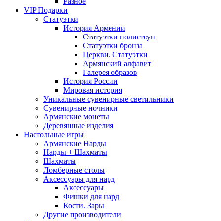
Разное
VIP Подарки
Статуэтки
История Армении
Статуэтки полистоун
Статуэтки бронза
Церкви. Статуэтки
Армянский алфавит
Галерея образов
История России
Мировая история
Уникальные сувенирные светильники
Сувенирные ночники
Армянские монеты
Деревянные изделия
Настольные игры
Армянские Нарды
Нарды + Шахматы
Шахматы
Ломберные столы
Аксессуары для нард
Аксессуары
Фишки для нард
Кости. Зары
Другие производители