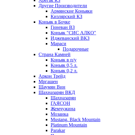
Арегак КЗ
Другие Производители
Армянские Коньяки
Кизлярский КЗ
Коньяк в Бочке
Гиневан ВЗ
Коньяк "СИС АЛКО"
Иджеванский ВКЗ
Мараси
Подарочные
Страна Камней
Коньяк в п/у
Коньяк 0,5 л.
Коньяк 0,2 л.
Аркон Трейд
Мргашен
Шаумян Вин
Шахназарян ВКД
Шахназарян
ГАЯСОН
Жемчужина
Мозаика
Mustang. Black Mountain
Platinum Mountain
Parakar