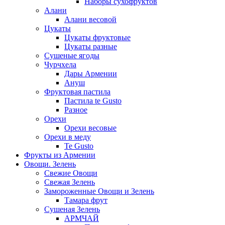
Наборы сухофруктов
Алани
Алани весовой
Цукаты
Цукаты фруктовые
Цукаты разные
Сушеные ягоды
Чурчхела
Дары Армении
Ануш
Фруктовая пастила
Пастила te Gusto
Разное
Орехи
Орехи весовые
Орехи в меду
Te Gusto
Фрукты из Армении
Овощи. Зелень
Свежие Овощи
Свежая Зелень
Замороженные Овощи и Зелень
Тамара фрут
Сушеная Зелень
АРМЧАЙ