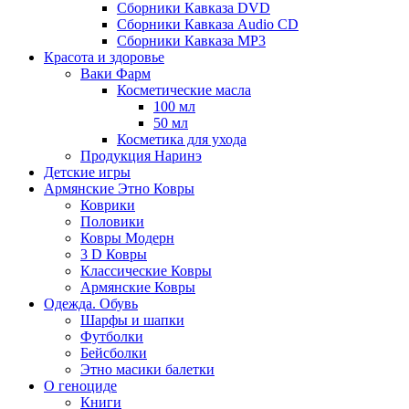
Сборники Кавказа DVD
Сборники Кавказа Audio CD
Сборники Кавказа MP3
Красота и здоровье
Ваки Фарм
Косметические масла
100 мл
50 мл
Косметика для ухода
Продукция Наринэ
Детские игры
Армянские Этно Ковры
Коврики
Половики
Ковры Модерн
3 D Ковры
Классические Ковры
Армянские Ковры
Одежда. Обувь
Шарфы и шапки
Футболки
Бейсболки
Этно масики балетки
О геноциде
Книги