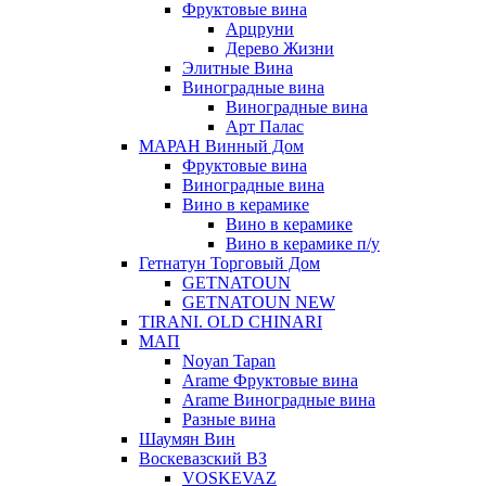
Фруктовые вина
Арцруни
Дерево Жизни
Элитные Вина
Виноградные вина
Виноградные вина
Арт Палас
МАРАН Винный Дом
Фруктовые вина
Виноградные вина
Вино в керамике
Вино в керамике
Вино в керамике п/у
Гетнатун Торговый Дом
GETNATOUN
GETNATOUN NEW
TIRANI. OLD CHINARI
МАП
Noyan Tapan
Arame Фруктовые вина
Arame Виноградные вина
Разные вина
Шаумян Вин
Воскевазский ВЗ
VOSKEVAZ