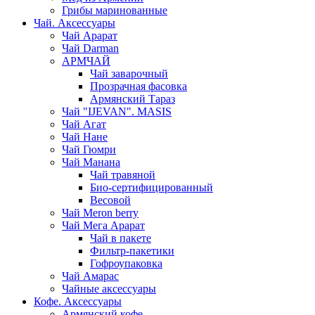
Грибы маринованные
Чай. Аксессуары
Чай Арарат
Чай Darman
АРМЧАЙ
Чай заварочный
Прозрачная фасовка
Армянский Тараз
Чай "IJEVAN". MASIS
Чай Агат
Чай Нане
Чай Гюмри
Чай Манана
Чай травяной
Био-сертифицированный
Весовой
Чай Meron berry
Чай Мега Арарат
Чай в пакете
Фильтр-пакетики
Гофроупаковка
Чай Амарас
Чайные аксессуары
Кофе. Аксессуары
Армянский кофе