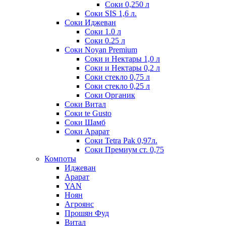
Соки 0,250 л
Соки SIS 1,6 л.
Соки Иджеван
Соки 1.0 л
Соки 0.25 л
Соки Noyan Premium
Соки и Нектары 1,0 л
Соки и Нектары 0,2 л
Соки стекло 0,75 л
Соки стекло 0,25 л
Соки Органик
Соки Витал
Соки te Gusto
Соки Шамб
Соки Арарат
Соки Tetra Pak 0,97л.
Соки Премиум ст. 0,75
Компоты
Иджеван
Арарат
YAN
Ноян
Агроянс
Прошян Фуд
Витал