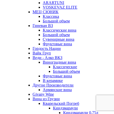
ARARTUNI
VOSKEVAZ ELITE
МЕЦ СЮНИК
Классика
Большой объем
Гиневан ВЗ
Классические вина
Большой объем
Сувенирные вина
Фруктовые вина
Гордость Нации
Вайк Груп
Веди - Алко ВКЗ
Виноградные вина
Классические
Большой объем
Фруктовые вина
В керамике
Другие Производители
Армянские вина
Givany Wine
Вина из Грузии
Кварельский Погреб
Киндзмараули
Киндзмараули 0,75л