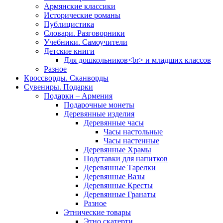
Армянские классики
Исторические романы
Публицистика
Словари. Разговорники
Учебники. Самоучители
Детские книги
Для дошкольников<br> и младших классов
Разное
Кроссворды. Сканворды
Сувениры. Подарки
Подарки – Армения
Подарочные монеты
Деревянные изделия
Деревянные часы
Часы настольные
Часы настенные
Деревянные Храмы
Подставки для напитков
Деревянные Тарелки
Деревянные Вазы
Деревянные Кресты
Деревянные Гранаты
Разное
Этнические товары
Этно скатерти