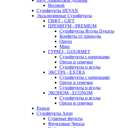
Вкус Араратской Долины
Весовой
Сухофрукты IJEVAN
Эксклюзивные Сухофрукты
ГИФТ - GIFT
ПРЕМИУМ - PREMIUM
Сухофрукты Ягоды Цукаты
Конфеты от природы
Орехи
Микс
ГУРМЭ - GOURMET
Сухофрукты с начинками
Орехи и семечки
Сухофрукты и ягоды
ЭКСТРА - EXTRA
Сухофрукты с начинками
Орехи и семечки
Сухофрукты и ягоды
ЭКОНОМ - ECONOM
Сухофрукты и ягоды
Орехи и семечки
Разное
Сухофрукты Aregi
Сушеные фрукты
Фруктовые Чипсы