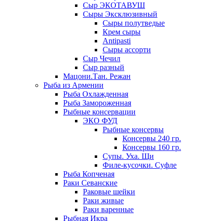
Сыр ЭКОТАВУШ
Сыры Эксклюзивный
Сыры полутведые
Крем сыры
Antipasti
Сыры ассорти
Сыр Чечил
Сыр разный
Мацони.Тан. Режан
Рыба из Армении
Рыба Охлажденная
Рыба Замороженная
Рыбные консервации
ЭКО ФУД
Рыбные консервы
Консервы 240 гр.
Консервы 160 гр.
Супы. Уха. Щи
Филе-кусочки. Суфле
Рыба Копченая
Раки Севанские
Раковые шейки
Раки живые
Раки варенные
Рыбная Икра