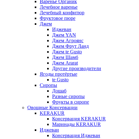
Варенье Органик
Лечебное варенье
Лечебный конфитюр
Фруктовое пюре
Джем
Иджеван
Джем YAN
Джем Агроянс
Джем Фрут Ланд
Джем te Gusto
Джем Шамб
Джем Ararat
Другие производители
Ягоды протёртые
te Gusto
Сиропы
Дошаб
Разные сиропы
Фрукты в сиропе
Овощные Консервации
KERAKUR
Консервация KERAKUR
Маринады KERAKUR
Иджеван
Консервация Иджеван