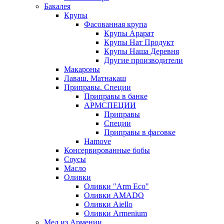
Бакалея
Крупы
Фасованная крупа
Крупы Арарат
Крупы Нат Продукт
Крупы Наша Деревня
Другие производители
Макароны
Лаваш. Матнакаш
Приправы. Специи
Приправы в банке
АРМСПЕЦИИ
Приправы
Специи
Приправы в фасовке
Hamove
Консервированные бобы
Соусы
Масло
Оливки
Оливки "Arm Eco"
Оливки AMADO
Оливки Aiello
Оливки Armenium
Мед из Армении