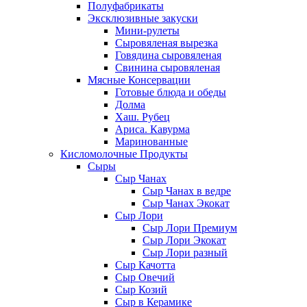
Полуфабрикаты
Эксклюзивные закуски
Мини-рулеты
Сыровяленая вырезка
Говядина сыровяленая
Свинина сыровяленая
Мясные Консервации
Готовые блюда и обеды
Долма
Хаш. Рубец
Ариса. Кавурма
Маринованные
Кисломолочные Продукты
Сыры
Сыр Чанах
Сыр Чанах в ведре
Сыр Чанах Экокат
Сыр Лори
Сыр Лори Премиум
Сыр Лори Экокат
Сыр Лори разный
Сыр Качотта
Сыр Овечий
Сыр Козий
Сыр в Керамике