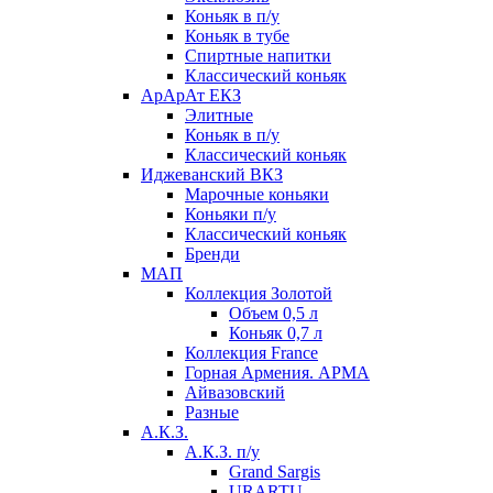
Коньяк в п/у
Коньяк в тубе
Спиртные напитки
Классический коньяк
АрАрАт ЕКЗ
Элитные
Коньяк в п/у
Классический коньяк
Иджеванский ВКЗ
Марочные коньяки
Коньяки п/у
Классический коньяк
Бренди
МАП
Коллекция Золотой
Объем 0,5 л
Коньяк 0,7 л
Коллекция France
Горная Армения. АРМА
Айвазовский
Разные
А.К.З.
А.К.З. п/у
Grand Sargis
URARTU