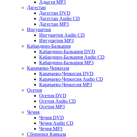
Адыгея MP3
Дагестан
Дагестан DVD
Дагестан Audio CD
Дагестан MP3
Ингушетия
Ингушетия Audio CD
Ингушетия MP3
Кабардино-Балкария
Кабардино-Балкария DVD
Кабардино-Балкария Audio CD
Кабардино-Балкария MP3
Карачаево-Черкесия
Карачаево-Черкесия DVD
Карачаево-Черкесия Audio CD
Карачаево-Черкесия MP3
Осетия
Осетия DVD
Осетия Audio CD
Осетия MP3
Чечня
Чечня DVD
Чечня Audio CD
Чечня MP3
Сборники Кавказа