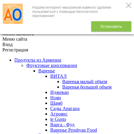
Нашим интернет-магазином намного удобнее
+7 (495) 646-888-1
пользоваться с помощью бесплатного
приложения!
В корзине
0
товаров
Установить
x
Меню каталога
Меню сайта
Вход
Регистрация
Продукты из Армении
Фруктовые консервации
Варенье
ВИТАЛ
Варенья малый объем
Варенья большой объем
Иджеван
Ноян
Шамб
Сады Арагаца
Агроянс
te Gusto
Варга - Фуд
Варенье Proshyan Food