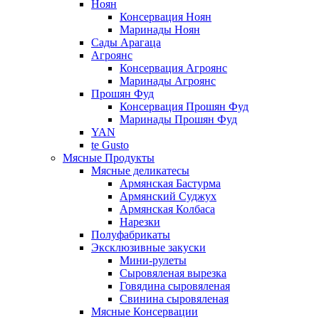
Ноян
Консервация Ноян
Маринады Ноян
Сады Арагаца
Агроянс
Консервация Агроянс
Маринады Агроянс
Прошян Фуд
Консервация Прошян Фуд
Маринады Прошян Фуд
YAN
te Gusto
Мясные Продукты
Мясные деликатесы
Армянская Бастурма
Армянский Суджух
Армянская Колбаса
Нарезки
Полуфабрикаты
Эксклюзивные закуски
Мини-рулеты
Сыровяленая вырезка
Говядина сыровяленая
Свинина сыровяленая
Мясные Консервации