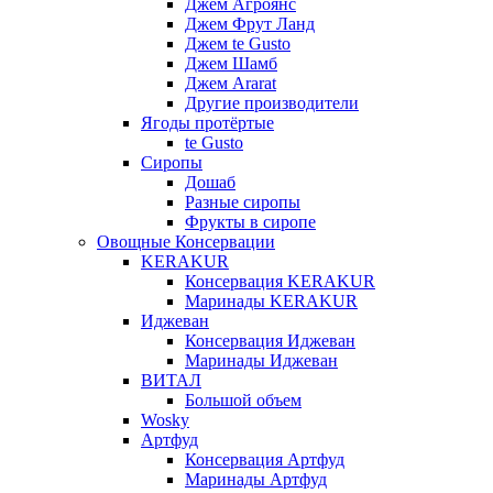
Джем Агроянс
Джем Фрут Ланд
Джем te Gusto
Джем Шамб
Джем Ararat
Другие производители
Ягоды протёртые
te Gusto
Сиропы
Дошаб
Разные сиропы
Фрукты в сиропе
Овощные Консервации
KERAKUR
Консервация KERAKUR
Маринады KERAKUR
Иджеван
Консервация Иджеван
Маринады Иджеван
ВИТАЛ
Большой объем
Wosky
Артфуд
Консервация Артфуд
Маринады Артфуд