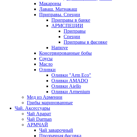
Макароны
Лаваш. Матнакаш
Приправы. Специи
Приправы в банке
АРМСПЕЦИИ
Приправы
Специи
Приправы в фасовке
Hamove
Консервированные бобы
Соусы
Масло
Оливки
Оливки "Arm Eco"
Оливки AMADO
Оливки Aiello
Оливки Armenium
Мед из Армении
Грибы маринованные
Чай. Аксессуары
Чай Арарат
Чай Darman
АРМЧАЙ
Чай заварочный
Прозрачная фасовка