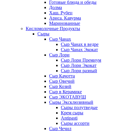
Готовые блюда и обеды
Долма
Хаш. Рубец
Ариса. Кавурма
Маринованные
Кисломолочные Продукты
Сыры
Сыр Чанах
Сыр Чанах в ведре
Сыр Чанах Экокат
Сыр Лори
Сыр Лори Премиум
Сыр Лори Экокат
Сыр Лори разный
Сыр Качотта
Сыр Овечий
Сыр Козий
Сыр в Керамике
Сыр ЭКОТАВУШ
Сыры Эксклюзивный
Сыры полутведые
Крем сыры
Antipasti
Сыры ассорти
Сыр Чечил