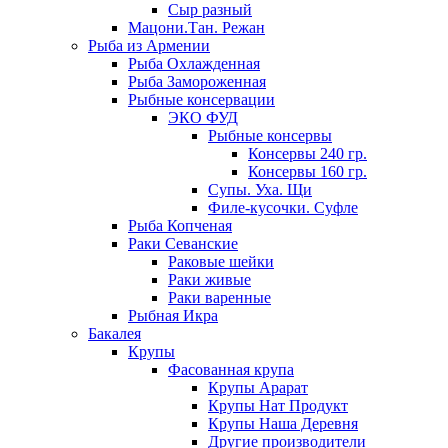
Сыр разный
Мацони.Тан. Режан
Рыба из Армении
Рыба Охлажденная
Рыба Замороженная
Рыбные консервации
ЭКО ФУД
Рыбные консервы
Консервы 240 гр.
Консервы 160 гр.
Супы. Уха. Щи
Филе-кусочки. Суфле
Рыба Копченая
Раки Севанские
Раковые шейки
Раки живые
Раки варенные
Рыбная Икра
Бакалея
Крупы
Фасованная крупа
Крупы Арарат
Крупы Нат Продукт
Крупы Наша Деревня
Другие производители