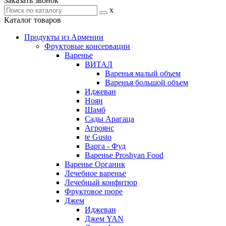
Заказать звонок
x
Каталог товаров
Продукты из Армении
Фруктовые консервации
Варенье
ВИТАЛ
Варенья малый объем
Варенья большой объем
Иджеван
Ноян
Шамб
Сады Арагаца
Агроянс
te Gusto
Варга - Фуд
Варенье Proshyan Food
Варенье Органик
Лечебное варенье
Лечебный конфитюр
Фруктовое пюре
Джем
Иджеван
Джем YAN