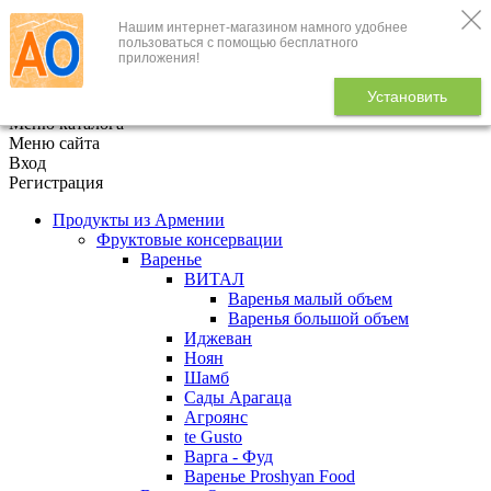
Нашим интернет-магазином намного удобнее
+7 (495) 646-888-1
пользоваться с помощью бесплатного
приложения!
В корзине
0
товаров
Установить
x
Меню каталога
Меню сайта
Вход
Регистрация
Продукты из Армении
Фруктовые консервации
Варенье
ВИТАЛ
Варенья малый объем
Варенья большой объем
Иджеван
Ноян
Шамб
Сады Арагаца
Агроянс
te Gusto
Варга - Фуд
Варенье Proshyan Food