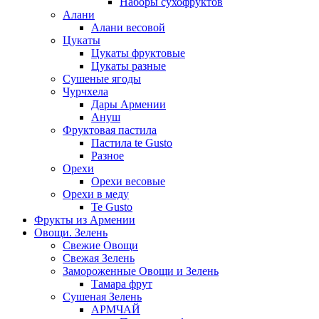
Наборы сухофруктов
Алани
Алани весовой
Цукаты
Цукаты фруктовые
Цукаты разные
Сушеные ягоды
Чурчхела
Дары Армении
Ануш
Фруктовая пастила
Пастила te Gusto
Разное
Орехи
Орехи весовые
Орехи в меду
Te Gusto
Фрукты из Армении
Овощи. Зелень
Свежие Овощи
Свежая Зелень
Замороженные Овощи и Зелень
Тамара фрут
Сушеная Зелень
АРМЧАЙ