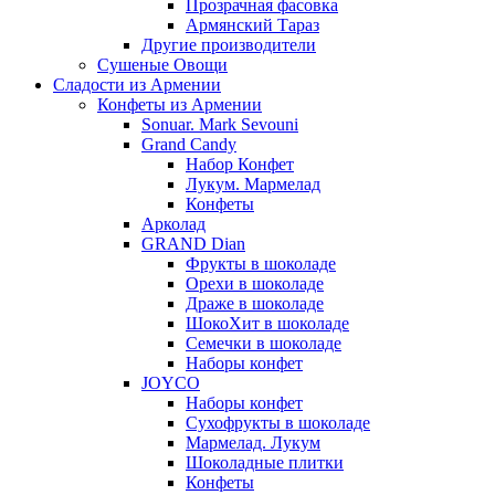
Прозрачная фасовка
Армянский Тараз
Другие производители
Сушеные Овощи
Сладости из Армении
Конфеты из Армении
Sonuar. Mark Sevouni
Grand Candy
Набор Конфет
Лукум. Мармелад
Конфеты
Арколад
GRAND Dian
Фрукты в шоколаде
Орехи в шоколаде
Драже в шоколаде
ШокоХит в шоколаде
Семечки в шоколаде
Наборы конфет
JOYCO
Наборы конфет
Сухофрукты в шоколаде
Мармелад. Лукум
Шоколадные плитки
Конфеты