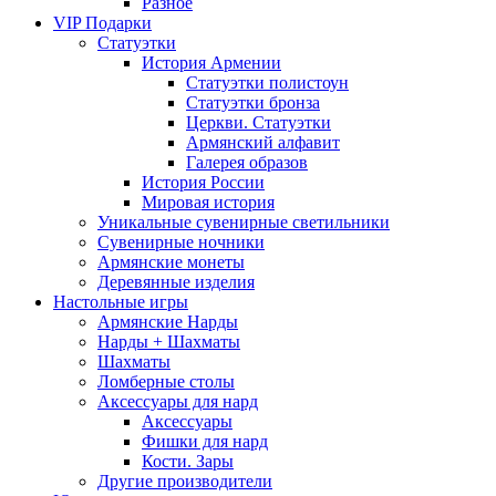
Разное
VIP Подарки
Статуэтки
История Армении
Статуэтки полистоун
Статуэтки бронза
Церкви. Статуэтки
Армянский алфавит
Галерея образов
История России
Мировая история
Уникальные сувенирные светильники
Сувенирные ночники
Армянские монеты
Деревянные изделия
Настольные игры
Армянские Нарды
Нарды + Шахматы
Шахматы
Ломберные столы
Аксессуары для нард
Аксессуары
Фишки для нард
Кости. Зары
Другие производители