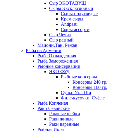
Сыр ЭКОТАВУШ
Сыры Эксклюзивный
Сыры полутведые
Крем сыры
Antipasti
Сыры ассорти
Сыр Чечил
Сыр разный
Мацони.Тан. Режан
Рыба из Армении
Рыба Охлажденная
Рыба Замороженная
Рыбные консервации
ЭКО ФУД
Рыбные консервы
Консервы 240 гр.
Консервы 160 гр.
Супы. Уха. Щи
Филе-кусочки. Суфле
Рыба Копченая
Раки Севанские
Раковые шейки
Раки живые
Раки варенные
Рыбная Икра