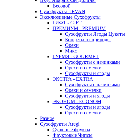
Вкус Араратской Долины
Весовой
Сухофрукты IJEVAN
Эксклюзивные Сухофрукты
ГИФТ - GIFT
ПРЕМИУМ - PREMIUM
Сухофрукты Ягоды Цукаты
Конфеты от природы
Орехи
Микс
ГУРМЭ - GOURMET
Сухофрукты с начинками
Орехи и семечки
Сухофрукты и ягоды
ЭКСТРА - EXTRA
Сухофрукты с начинками
Орехи и семечки
Сухофрукты и ягоды
ЭКОНОМ - ECONOM
Сухофрукты и ягоды
Орехи и семечки
Разное
Сухофрукты Aregi
Сушеные фрукты
Фруктовые Чипсы