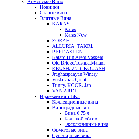
Армянское Вино
Новинки
Старые вина
Элитные Вина
KARAS
Karas
Karas New
ZORAH
ALLURIA. TAKRI.
BERDASHEN
Kataro.Hin Areni.Voskeni
Old Bridge.Tushpa.Malani
KEUSH. Z’art. KOUASH
Jraghatspanyan Winery
Voskevaz - Qotot
Trinity. KOOR. Jan
VAN ARDI
Иджеванский ВКЗ
Коллекционные вина
Виноградные вина
Вина 0,75 л
Большой объем
Эксклюзивные вина
Фруктовые вина
Cувенирные вина