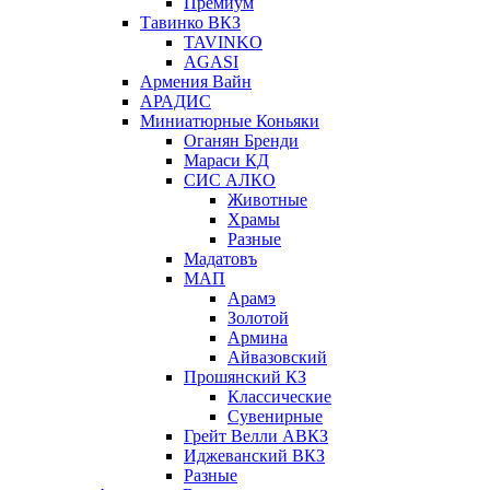
Премиум
Тавинко ВКЗ
TAVINKO
AGASI
Армения Вайн
АРАДИС
Миниатюрные Коньяки
Оганян Бренди
Мараси КД
СИС АЛКО
Животные
Храмы
Разные
Мадатовъ
МАП
Арамэ
Золотой
Армина
Айвазовский
Прошянский КЗ
Классические
Сувенирные
Грейт Велли АВКЗ
Иджеванский ВКЗ
Разные