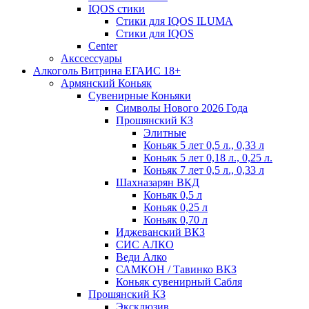
IQOS стики
Стики для IQOS ILUMA
Стики для IQOS
Сenter
Акссессуары
Алкоголь Витрина ЕГАИС 18+
Армянский Коньяк
Сувенирные Коньяки
Символы Нового 2026 Года
Прошянский КЗ
Элитные
Коньяк 5 лет 0,5 л., 0,33 л
Коньяк 5 лет 0,18 л., 0,25 л.
Коньяк 7 лет 0,5 л., 0,33 л
Шахназарян ВКД
Коньяк 0,5 л
Коньяк 0,25 л
Коньяк 0,70 л
Иджеванский ВКЗ
СИС АЛКО
Веди Алко
САМКОН / Тавинко ВКЗ
Коньяк сувенирный Сабля
Прошянский КЗ
Эксклюзив