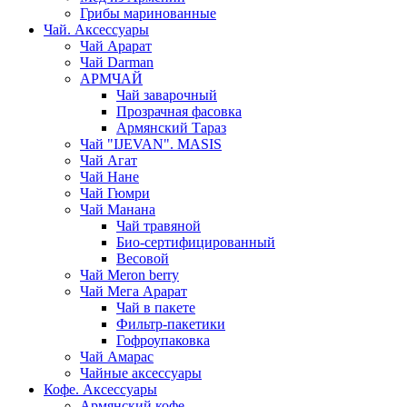
Грибы маринованные
Чай. Аксессуары
Чай Арарат
Чай Darman
АРМЧАЙ
Чай заварочный
Прозрачная фасовка
Армянский Тараз
Чай "IJEVAN". MASIS
Чай Агат
Чай Нане
Чай Гюмри
Чай Манана
Чай травяной
Био-сертифицированный
Весовой
Чай Meron berry
Чай Мега Арарат
Чай в пакете
Фильтр-пакетики
Гофроупаковка
Чай Амарас
Чайные аксессуары
Кофе. Аксессуары
Армянский кофе