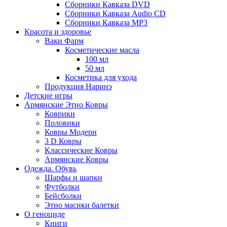
Сборники Кавказа DVD
Сборники Кавказа Audio CD
Сборники Кавказа MP3
Красота и здоровье
Ваки Фарм
Косметические масла
100 мл
50 мл
Косметика для ухода
Продукция Наринэ
Детские игры
Армянские Этно Ковры
Коврики
Половики
Ковры Модерн
3 D Ковры
Классические Ковры
Армянские Ковры
Одежда. Обувь
Шарфы и шапки
Футболки
Бейсболки
Этно масики балетки
О геноциде
Книги