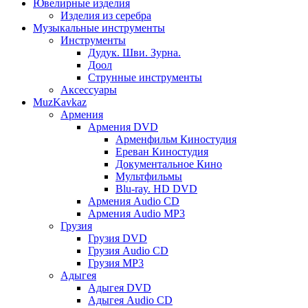
Ювелирные изделия
Изделия из серебра
Музыкальные инструменты
Инструменты
Дудук. Шви. Зурна.
Доол
Струнные инструменты
Аксессуары
MuzKavkaz
Армения
Армения DVD
Арменфильм Киностудия
Ереван Киностудия
Документальное Кино
Мультфильмы
Blu-ray. HD DVD
Армения Audio CD
Армения Audio MP3
Грузия
Грузия DVD
Грузия Audio CD
Грузия MP3
Адыгея
Адыгея DVD
Адыгея Audio CD