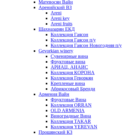
Матевосян Вайн
Аренийский ВЗ
Areni
Areni key
Areni fruits
Шахназарян ЕКД
Коллекция Гаясон
Коллекция Гаясон п/у
Коллекция Гаясон Новогодняя п/у
Gevorkian winery
Сувенирные вина
Фруктовые вина
АРИАЦ. АНАИС
Коллекция КОРОНА
Коллекция Геворкян
Крепленые вина
Абрикосовый Бренди
Армения Вайн
Фруктовые Вина
Коллекция ORRAN
OLD ARMENIA
Виноградные Вина
Коллекция TAKAR
Коллекция YEREVAN
Прошянский КЗ