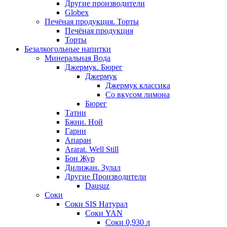
Другие производители
Globex
Печёная продукция. Торты
Печёная продукция
Торты
Безалкогольные напитки
Минеральная Вода
Джермук. Бюрег
Джермук
Джермук классика
Со вкусом лимона
Бюрег
Татни
Бжни. Ной
Гарни
Апаран
Ararat. Well Still
Бон Жур
Дилижан. Зулал
Другие Производители
Dausuz
Соки
Соки SIS Натурал
Соки YAN
Соки 0,930 л