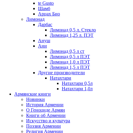
te Gusto
Шамб
Арцах Био
Лимонад
Дарбас
Лимонад 0,5 л. Стекло
Лимонад 1,25 л. ПЭТ
Ануш
Ани
Лимонад 0,5 л ст
Лимонад 0,5 л ПЭТ
Лимонад 1,0 л ПЭТ
Лимонад 1,5 л ПЭТ
Другие производители
Натахтари
Натахтари 0,5л
Натахтари 1,0л
Армянские книги
Новинки
История Армении
О Геноциде Армян
Книги об Армении
Иcкусство и культура
Поэзия Армении
Религия Армении