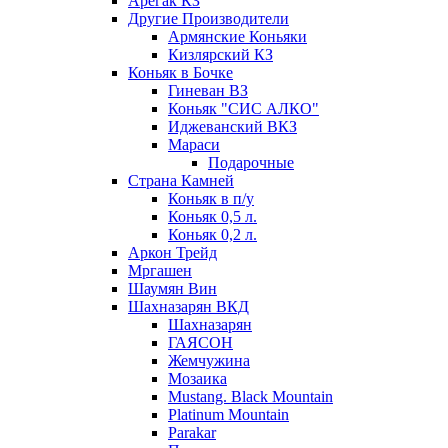
Арегак КЗ
Другие Производители
Армянские Коньяки
Кизлярский КЗ
Коньяк в Бочке
Гиневан ВЗ
Коньяк "СИС АЛКО"
Иджеванский ВКЗ
Мараси
Подарочные
Страна Камней
Коньяк в п/у
Коньяк 0,5 л.
Коньяк 0,2 л.
Аркон Трейд
Мргашен
Шаумян Вин
Шахназарян ВКД
Шахназарян
ГАЯСОН
Жемчужина
Мозаика
Mustang. Black Mountain
Platinum Mountain
Parakar