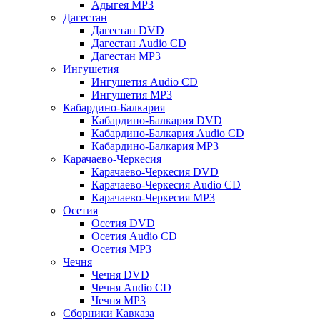
Адыгея MP3
Дагестан
Дагестан DVD
Дагестан Audio CD
Дагестан MP3
Ингушетия
Ингушетия Audio CD
Ингушетия MP3
Кабардино-Балкария
Кабардино-Балкария DVD
Кабардино-Балкария Audio CD
Кабардино-Балкария MP3
Карачаево-Черкесия
Карачаево-Черкесия DVD
Карачаево-Черкесия Audio CD
Карачаево-Черкесия MP3
Осетия
Осетия DVD
Осетия Audio CD
Осетия MP3
Чечня
Чечня DVD
Чечня Audio CD
Чечня MP3
Сборники Кавказа