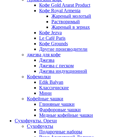
Кофе Gold Ararat Product
Кофе Royal Armenia
Жареный молотый
Растворимый
Жареный в зернах
Кофе Jezva
Le Café Paris
Кофе Grounds
Другие производители
джезва для кофе
Джезва
Джезва с песком
Джезва индукционной
Кофемолки
Edik Balyan
Классичиские
Мини
Кофейные чашки
Глиняные чашки
Фарфоровые чашки
Медные кофейные чашки
Сухофрукты. Орехи
Сухофрукты
Подарочные наборы