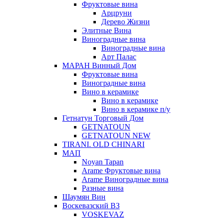
Фруктовые вина
Арцруни
Дерево Жизни
Элитные Вина
Виноградные вина
Виноградные вина
Арт Палас
МАРАН Винный Дом
Фруктовые вина
Виноградные вина
Вино в керамике
Вино в керамике
Вино в керамике п/у
Гетнатун Торговый Дом
GETNATOUN
GETNATOUN NEW
TIRANI. OLD CHINARI
МАП
Noyan Tapan
Arame Фруктовые вина
Arame Виноградные вина
Разные вина
Шаумян Вин
Воскевазский ВЗ
VOSKEVAZ