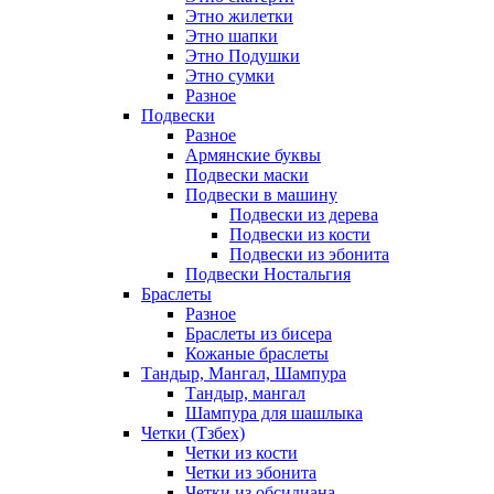
Этно жилетки
Этно шапки
Этно Подушки
Этно сумки
Разное
Подвески
Разное
Армянские буквы
Подвески маски
Подвески в машину
Подвески из дерева
Подвески из кости
Подвески из эбонита
Подвески Ностальгия
Браслеты
Разное
Браслеты из бисера
Кожаные браслеты
Тандыр, Мангал, Шампура
Тандыр, мангал
Шампура для шашлыка
Четки (Тзбех)
Четки из кости
Четки из эбонита
Четки из обсидиана