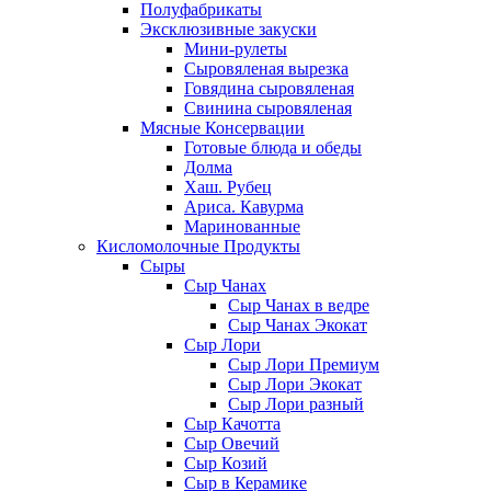
Полуфабрикаты
Эксклюзивные закуски
Мини-рулеты
Сыровяленая вырезка
Говядина сыровяленая
Свинина сыровяленая
Мясные Консервации
Готовые блюда и обеды
Долма
Хаш. Рубец
Ариса. Кавурма
Маринованные
Кисломолочные Продукты
Сыры
Сыр Чанах
Сыр Чанах в ведре
Сыр Чанах Экокат
Сыр Лори
Сыр Лори Премиум
Сыр Лори Экокат
Сыр Лори разный
Сыр Качотта
Сыр Овечий
Сыр Козий
Сыр в Керамике