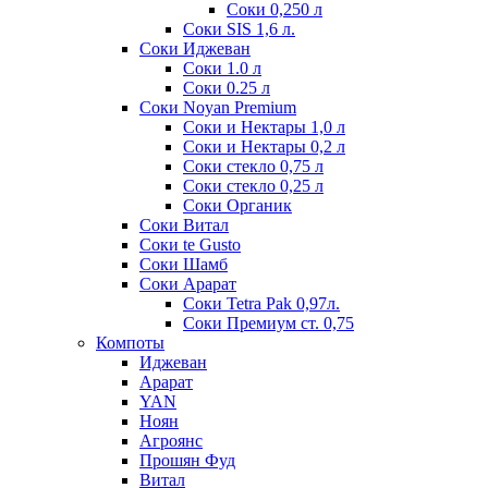
Соки 0,250 л
Соки SIS 1,6 л.
Соки Иджеван
Соки 1.0 л
Соки 0.25 л
Соки Noyan Premium
Соки и Нектары 1,0 л
Соки и Нектары 0,2 л
Соки стекло 0,75 л
Соки стекло 0,25 л
Соки Органик
Соки Витал
Соки te Gusto
Соки Шамб
Соки Арарат
Соки Tetra Pak 0,97л.
Соки Премиум ст. 0,75
Компоты
Иджеван
Арарат
YAN
Ноян
Агроянс
Прошян Фуд
Витал