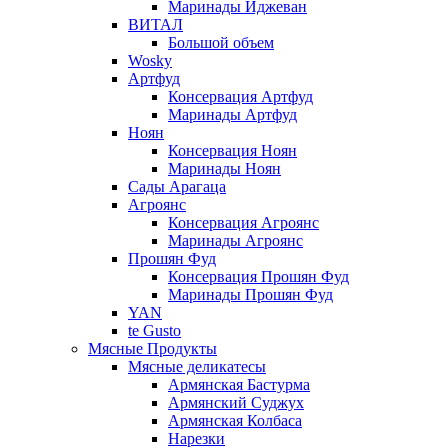
Маринады Иджеван
ВИТАЛ
Большой объем
Wosky
Артфуд
Консервация Артфуд
Маринады Артфуд
Ноян
Консервация Ноян
Маринады Ноян
Сады Арагаца
Агроянс
Консервация Агроянс
Маринады Агроянс
Прошян Фуд
Консервация Прошян Фуд
Маринады Прошян Фуд
YAN
te Gusto
Мясные Продукты
Мясные деликатесы
Армянская Бастурма
Армянский Суджух
Армянская Колбаса
Нарезки