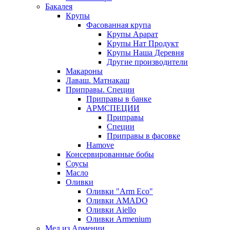
Бакалея
Крупы
Фасованная крупа
Крупы Арарат
Крупы Нат Продукт
Крупы Наша Деревня
Другие производители
Макароны
Лаваш. Матнакаш
Приправы. Специи
Приправы в банке
АРМСПЕЦИИ
Приправы
Специи
Приправы в фасовке
Hamove
Консервированные бобы
Соусы
Масло
Оливки
Оливки "Arm Eco"
Оливки AMADO
Оливки Aiello
Оливки Armenium
Мед из Армении