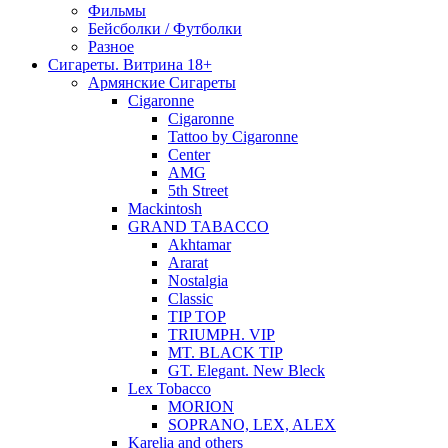
Фильмы
Бейсболки / Футболки
Разное
Сигареты. Витрина 18+
Армянские Сигареты
Cigaronne
Cigaronne
Tattoo by Cigaronne
Center
AMG
5th Street
Mackintosh
GRAND TABACCO
Akhtamar
Ararat
Nostalgia
Classic
TIP TOP
TRIUMPH. VIP
MT. BLACK TIP
GT. Elegant. New Bleck
Lex Tobacco
MORION
SOPRANO, LEX, ALEX
Karelia and others