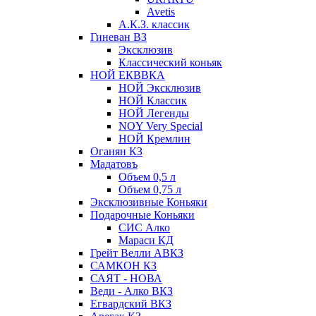
Avetis
А.К.З. классик
Гиневан ВЗ
Эксклюзив
Классический коньяк
НОЙ ЕКВВКА
НОЙ Эксклюзив
НОЙ Классик
НОЙ Легенды
NOY Very Speсial
НОЙ Кремлин
Оганян КЗ
Мадатовъ
Объем 0,5 л
Объем 0,75 л
Эксклюзивные Коньяки
Подарочные Коньяки
СИС Алко
Мараси КД
Грейт Велли АВКЗ
САМКОН КЗ
САЯТ - НОВА
Веди - Алко ВКЗ
Егвардский ВКЗ