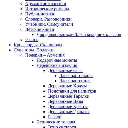
Армянские классики
Исторические романы
Публицистика
Словари. Разговорники
Учебники. Самоучители
Детские книги
Для дошкольников<br> и младших классов
Разное
Кроссворды. Сканворды
Сувениры. Подарки
Подарки – Армения
Подарочные монеты
Деревянные изделия
Деревянные часы
Часы настольные
Часы настенные
Деревянные Храмы
Подставки для напитков
Деревянные Тарелки
Деревянные Вазы
Деревянные Кресты
Деревянные Гранаты
Разное
Этнические товары
Этно скатерти