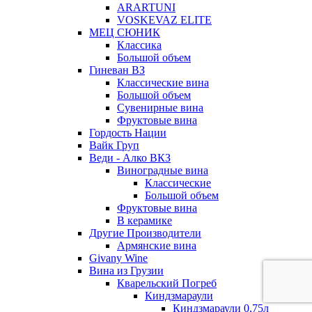
ARARTUNI
VOSKEVAZ ELITE
МЕЦ СЮНИК
Классика
Большой объем
Гиневан ВЗ
Классические вина
Большой объем
Сувенирные вина
Фруктовые вина
Гордость Нации
Вайк Груп
Веди - Алко ВКЗ
Виноградные вина
Классические
Большой объем
Фруктовые вина
В керамике
Другие Производители
Армянские вина
Givany Wine
Вина из Грузии
Кварельский Погреб
Киндзмараули
Киндзмараули 0,75л