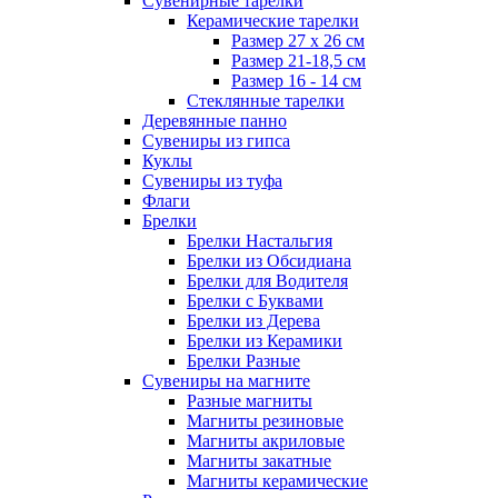
Сувенирные тарелки
Керамические тарелки
Размер 27 х 26 см
Размер 21-18,5 см
Размер 16 - 14 см
Стеклянные тарелки
Деревянные панно
Сувениры из гипса
Куклы
Сувениры из туфа
Флаги
Брелки
Брелки Настальгия
Брелки из Обсидиана
Брелки для Водителя
Брелки с Буквами
Брелки из Дерева
Брелки из Керамики
Брелки Разные
Сувениры на магните
Разные магниты
Магниты резиновые
Магниты акриловые
Магниты закатные
Магниты керамические