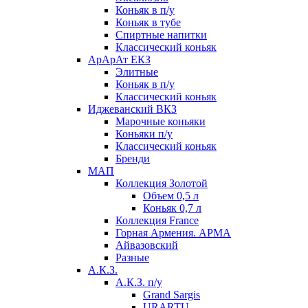
Коньяк в п/у
Коньяк в тубе
Спиртные напитки
Классический коньяк
АрАрАт ЕКЗ
Элитные
Коньяк в п/у
Классический коньяк
Иджеванский ВКЗ
Марочные коньяки
Коньяки п/у
Классический коньяк
Бренди
МАП
Коллекция Золотой
Объем 0,5 л
Коньяк 0,7 л
Коллекция France
Горная Армения. АРМА
Айвазовский
Разные
А.К.З.
А.К.З. п/у
Grand Sargis
URARTU