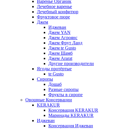
Варенье Органик
Лечебное варенье
Лечебный конфитюр
Фруктовое пюре
Джем
Иджеван
Джем YAN
Джем Агроянс
Джем Фрут Ланд
Джем te Gusto
Джем Шамб
Джем Ararat
Другие производители
Ягоды протёртые
te Gusto
Сиропы
Дошаб
Разные сиропы
Фрукты в сиропе
Овощные Консервации
KERAKUR
Консервация KERAKUR
Маринады KERAKUR
Иджеван
Консервация Иджеван