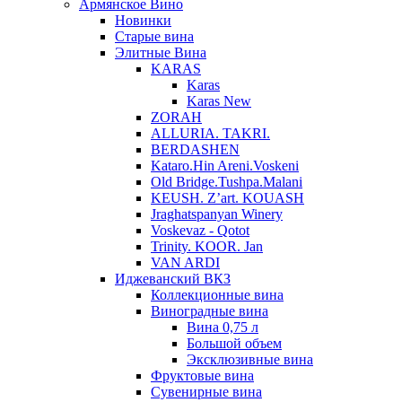
Армянское Вино
Новинки
Старые вина
Элитные Вина
KARAS
Karas
Karas New
ZORAH
ALLURIA. TAKRI.
BERDASHEN
Kataro.Hin Areni.Voskeni
Old Bridge.Tushpa.Malani
KEUSH. Z’art. KOUASH
Jraghatspanyan Winery
Voskevaz - Qotot
Trinity. KOOR. Jan
VAN ARDI
Иджеванский ВКЗ
Коллекционные вина
Виноградные вина
Вина 0,75 л
Большой объем
Эксклюзивные вина
Фруктовые вина
Cувенирные вина