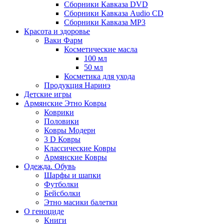
Сборники Кавказа DVD
Сборники Кавказа Audio CD
Сборники Кавказа MP3
Красота и здоровье
Ваки Фарм
Косметические масла
100 мл
50 мл
Косметика для ухода
Продукция Наринэ
Детские игры
Армянские Этно Ковры
Коврики
Половики
Ковры Модерн
3 D Ковры
Классические Ковры
Армянские Ковры
Одежда. Обувь
Шарфы и шапки
Футболки
Бейсболки
Этно масики балетки
О геноциде
Книги