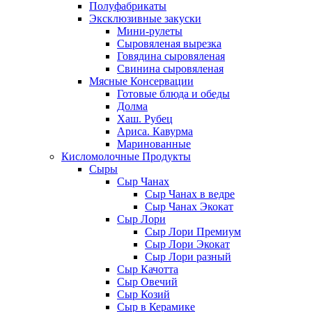
Полуфабрикаты
Эксклюзивные закуски
Мини-рулеты
Сыровяленая вырезка
Говядина сыровяленая
Свинина сыровяленая
Мясные Консервации
Готовые блюда и обеды
Долма
Хаш. Рубец
Ариса. Кавурма
Маринованные
Кисломолочные Продукты
Сыры
Сыр Чанах
Сыр Чанах в ведре
Сыр Чанах Экокат
Сыр Лори
Сыр Лори Премиум
Сыр Лори Экокат
Сыр Лори разный
Сыр Качотта
Сыр Овечий
Сыр Козий
Сыр в Керамике