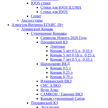
IQOS стики
Стики для IQOS ILUMA
Стики для IQOS
Сenter
Акссессуары
Алкоголь Витрина ЕГАИС 18+
Армянский Коньяк
Сувенирные Коньяки
Символы Нового 2026 Года
Прошянский КЗ
Элитные
Коньяк 5 лет 0,5 л., 0,33 л
Коньяк 5 лет 0,18 л., 0,25 л.
Коньяк 7 лет 0,5 л., 0,33 л
Шахназарян ВКД
Коньяк 0,5 л
Коньяк 0,25 л
Коньяк 0,70 л
Иджеванский ВКЗ
СИС АЛКО
Веди Алко
САМКОН / Тавинко ВКЗ
Коньяк сувенирный Сабля
Прошянский КЗ
Эксклюзив