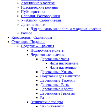
Армянские классики
Исторические романы
Публицистика
Словари. Разговорники
Учебники. Самоучители
Детские книги
Для дошкольников<br> и младших классов
Разное
Кроссворды. Сканворды
Сувениры. Подарки
Подарки – Армения
Подарочные монеты
Деревянные изделия
Деревянные часы
Часы настольные
Часы настенные
Деревянные Храмы
Подставки для напитков
Деревянные Тарелки
Деревянные Вазы
Деревянные Кресты
Деревянные Гранаты
Разное
Этнические товары
Этно скатерти