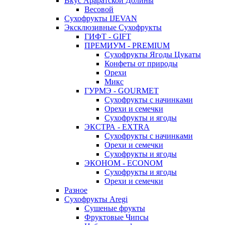
Вкус Араратской Долины
Весовой
Сухофрукты IJEVAN
Эксклюзивные Сухофрукты
ГИФТ - GIFT
ПРЕМИУМ - PREMIUM
Сухофрукты Ягоды Цукаты
Конфеты от природы
Орехи
Микс
ГУРМЭ - GOURMET
Сухофрукты с начинками
Орехи и семечки
Сухофрукты и ягоды
ЭКСТРА - EXTRA
Сухофрукты с начинками
Орехи и семечки
Сухофрукты и ягоды
ЭКОНОМ - ECONOM
Сухофрукты и ягоды
Орехи и семечки
Разное
Сухофрукты Aregi
Сушеные фрукты
Фруктовые Чипсы