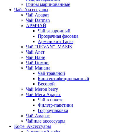
Грибы маринованные
Чай. Аксессуары
Чай Арарат
Чай Darman
АРМЧАЙ
Чай заварочный
Прозрачная фасовка
Армянский Тараз
Чай "IJEVAN". MASIS
Чай Агат
Чай Нане
Чай Гюмри
Чай Манана
Чай травяной
Био-сертифицированный
Весовой
Чай Meron berry
Чай Мега Арарат
Чай в пакете
Фильтр-пакетики
Гофроупаковка
Чай Амарас
Чайные аксессуары
Кофе. Аксессуары
Армянский кофе