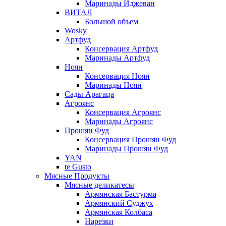
Маринады Иджеван
ВИТАЛ
Большой объем
Wosky
Артфуд
Консервация Артфуд
Маринады Артфуд
Ноян
Консервация Ноян
Маринады Ноян
Сады Арагаца
Агроянс
Консервация Агроянс
Маринады Агроянс
Прошян Фуд
Консервация Прошян Фуд
Маринады Прошян Фуд
YAN
te Gusto
Мясные Продукты
Мясные деликатесы
Армянская Бастурма
Армянский Суджух
Армянская Колбаса
Нарезки