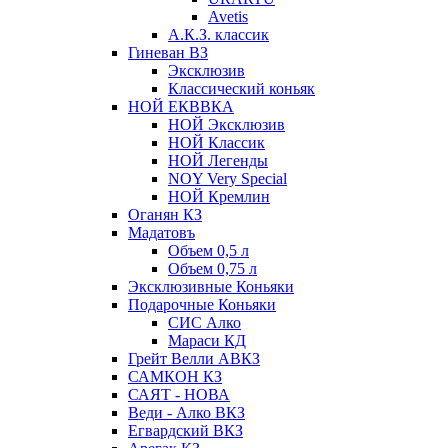
Avetis
А.К.З. классик
Гиневан ВЗ
Эксклюзив
Классический коньяк
НОЙ ЕКВВКА
НОЙ Эксклюзив
НОЙ Классик
НОЙ Легенды
NOY Very Speсial
НОЙ Кремлин
Оганян КЗ
Мадатовъ
Объем 0,5 л
Объем 0,75 л
Эксклюзивные Коньяки
Подарочные Коньяки
СИС Алко
Мараси КД
Грейт Велли АВКЗ
САМКОН КЗ
САЯТ - НОВА
Веди - Алко ВКЗ
Егвардский ВКЗ