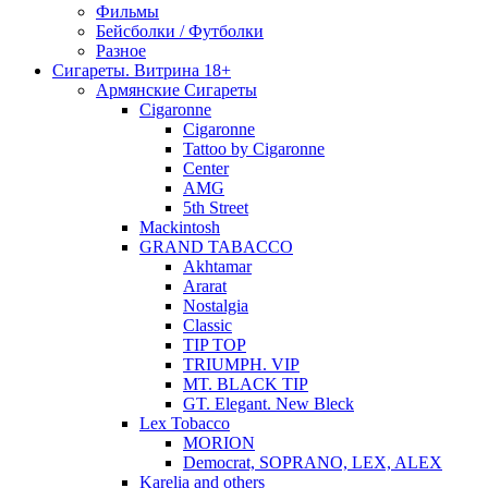
Фильмы
Бейсболки / Футболки
Разное
Сигареты. Витрина 18+
Армянские Сигареты
Cigaronne
Cigaronne
Tattoo by Cigaronne
Center
AMG
5th Street
Mackintosh
GRAND TABACCO
Akhtamar
Ararat
Nostalgia
Classic
TIP TOP
TRIUMPH. VIP
MT. BLACK TIP
GT. Elegant. New Bleck
Lex Tobacco
MORION
Democrat, SOPRANO, LEX, ALEX
Karelia and others