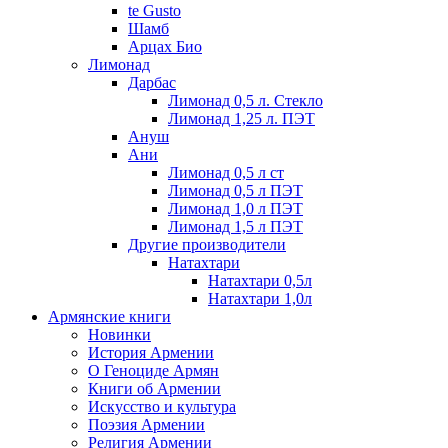
te Gusto
Шамб
Арцах Био
Лимонад
Дарбас
Лимонад 0,5 л. Стекло
Лимонад 1,25 л. ПЭТ
Ануш
Ани
Лимонад 0,5 л ст
Лимонад 0,5 л ПЭТ
Лимонад 1,0 л ПЭТ
Лимонад 1,5 л ПЭТ
Другие производители
Натахтари
Натахтари 0,5л
Натахтари 1,0л
Армянские книги
Новинки
История Армении
О Геноциде Армян
Книги об Армении
Иcкусство и культура
Поэзия Армении
Религия Армении