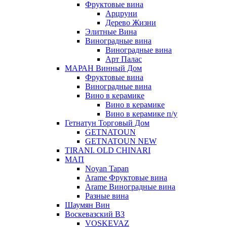
Фруктовые вина
Арцруни
Дерево Жизни
Элитные Вина
Виноградные вина
Виноградные вина
Арт Палас
МАРАН Винный Дом
Фруктовые вина
Виноградные вина
Вино в керамике
Вино в керамике
Вино в керамике п/у
Гетнатун Торговый Дом
GETNATOUN
GETNATOUN NEW
TIRANI. OLD CHINARI
МАП
Noyan Tapan
Arame Фруктовые вина
Arame Виноградные вина
Разные вина
Шаумян Вин
Воскевазский ВЗ
VOSKEVAZ