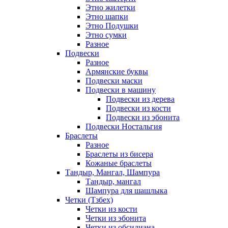
Этно жилетки
Этно шапки
Этно Подушки
Этно сумки
Разное
Подвески
Разное
Армянские буквы
Подвески маски
Подвески в машину
Подвески из дерева
Подвески из кости
Подвески из эбонита
Подвески Ностальгия
Браслеты
Разное
Браслеты из бисера
Кожаные браслеты
Тандыр, Мангал, Шампура
Тандыр, мангал
Шампура для шашлыка
Четки (Тзбех)
Четки из кости
Четки из эбонита
Четки из обсидиана