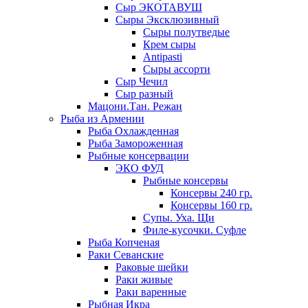
Сыр ЭКОТАВУШ
Сыры Эксклюзивный
Сыры полутведые
Крем сыры
Antipasti
Сыры ассорти
Сыр Чечил
Сыр разный
Мацони.Тан. Режан
Рыба из Армении
Рыба Охлажденная
Рыба Замороженная
Рыбные консервации
ЭКО ФУД
Рыбные консервы
Консервы 240 гр.
Консервы 160 гр.
Супы. Уха. Щи
Филе-кусочки. Суфле
Рыба Копченая
Раки Севанские
Раковые шейки
Раки живые
Раки варенные
Рыбная Икра