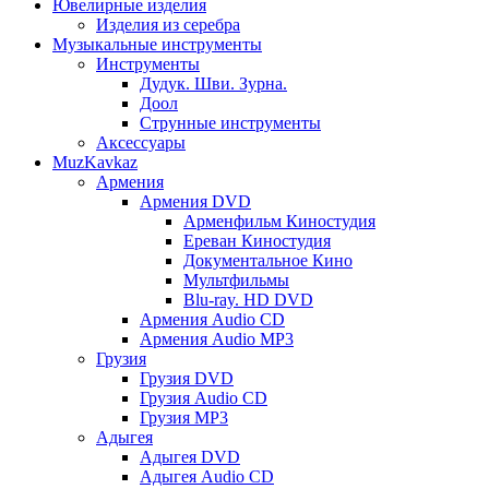
Ювелирные изделия
Изделия из серебра
Музыкальные инструменты
Инструменты
Дудук. Шви. Зурна.
Доол
Струнные инструменты
Аксессуары
MuzKavkaz
Армения
Армения DVD
Арменфильм Киностудия
Ереван Киностудия
Документальное Кино
Мультфильмы
Blu-ray. HD DVD
Армения Audio CD
Армения Audio MP3
Грузия
Грузия DVD
Грузия Audio CD
Грузия MP3
Адыгея
Адыгея DVD
Адыгея Audio CD