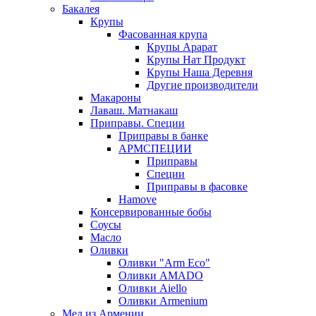
Бакалея
Крупы
Фасованная крупа
Крупы Арарат
Крупы Нат Продукт
Крупы Наша Деревня
Другие производители
Макароны
Лаваш. Матнакаш
Приправы. Специи
Приправы в банке
АРМСПЕЦИИ
Приправы
Специи
Приправы в фасовке
Hamove
Консервированные бобы
Соусы
Масло
Оливки
Оливки "Arm Eco"
Оливки AMADO
Оливки Aiello
Оливки Armenium
Мед из Армении