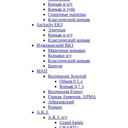
Коньяк в п/у
Коньяк в тубе
Спиртные напитки
Классический коньяк
АрАрАт ЕКЗ
Элитные
Коньяк в п/у
Классический коньяк
Иджеванский ВКЗ
Марочные коньяки
Коньяки п/у
Классический коньяк
Бренди
МАП
Коллекция Золотой
Объем 0,5 л
Коньяк 0,7 л
Коллекция France
Горная Армения. АРМА
Айвазовский
Разные
А.К.З.
А.К.З. п/у
Grand Sargis
URARTU