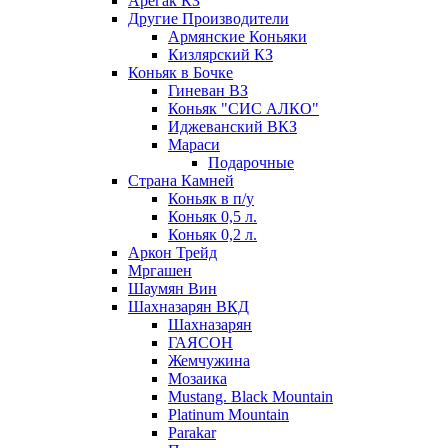
Арегак КЗ
Другие Производители
Армянские Коньяки
Кизлярский КЗ
Коньяк в Бочке
Гиневан ВЗ
Коньяк "СИС АЛКО"
Иджеванский ВКЗ
Мараси
Подарочные
Страна Камней
Коньяк в п/у
Коньяк 0,5 л.
Коньяк 0,2 л.
Аркон Трейд
Мргашен
Шаумян Вин
Шахназарян ВКД
Шахназарян
ГАЯСОН
Жемчужина
Мозаика
Mustang. Black Mountain
Platinum Mountain
Parakar