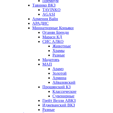
Премиум
Тавинко ВКЗ
TAVINKO
AGASI
Армения Вайн
АРАДИС
Миниатюрные Коньяки
Оганян Бренди
Мараси КД
СИС АЛКО
Животные
Храмы
Разные
Мадатовъ
МАП
Арамэ
Золотой
Армина
Айвазовский
Прошянский КЗ
Классические
Сувенирные
Грейт Велли АВКЗ
Иджеванский ВКЗ
Разные