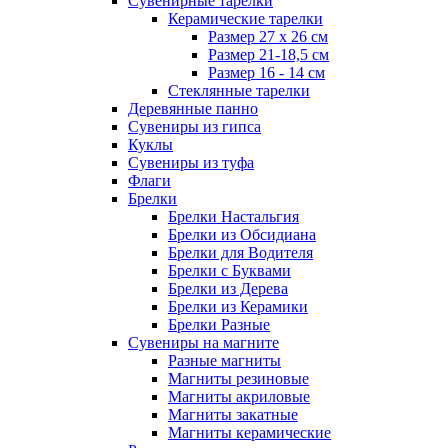
Сувенирные тарелки
Керамические тарелки
Размер 27 х 26 см
Размер 21-18,5 см
Размер 16 - 14 см
Стеклянные тарелки
Деревянные панно
Сувениры из гипса
Куклы
Сувениры из туфа
Флаги
Брелки
Брелки Настальгия
Брелки из Обсидиана
Брелки для Водителя
Брелки с Буквами
Брелки из Дерева
Брелки из Керамики
Брелки Разные
Сувениры на магните
Разные магниты
Магниты резиновые
Магниты акриловые
Магниты закатные
Магниты керамические