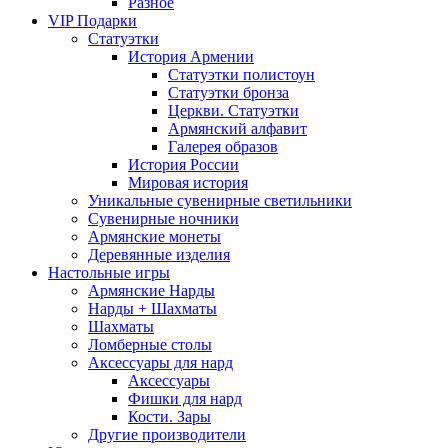
Разное
VIP Подарки
Статуэтки
История Армении
Статуэтки полистоун
Статуэтки бронза
Церкви. Статуэтки
Армянский алфавит
Галерея образов
История России
Мировая история
Уникальные сувенирные светильники
Сувенирные ночники
Армянские монеты
Деревянные изделия
Настольные игры
Армянские Нарды
Нарды + Шахматы
Шахматы
Ломберные столы
Аксессуары для нард
Аксессуары
Фишки для нард
Кости. Зары
Другие производители