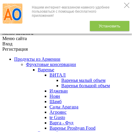
Нашим интернет-магазином намного удобнее
+7 (495) 646-888-1
пользоваться с помощью бесплатного
приложения!
В корзине
0
товаров
Установить
x
Меню каталога
Меню сайта
Вход
Регистрация
Продукты из Армении
Фруктовые консервации
Варенье
ВИТАЛ
Варенья малый объем
Варенья большой объем
Иджеван
Ноян
Шамб
Сады Арагаца
Агроянс
te Gusto
Варга - Фуд
Варенье Proshyan Food