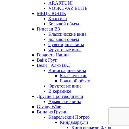
ARARTUNI
VOSKEVAZ ELITE
МЕЦ СЮНИК
Классика
Большой объем
Гиневан ВЗ
Классические вина
Большой объем
Сувенирные вина
Фруктовые вина
Гордость Нации
Вайк Груп
Веди - Алко ВКЗ
Виноградные вина
Классические
Большой объем
Фруктовые вина
В керамике
Другие Производители
Армянские вина
Givany Wine
Вина из Грузии
Кварельский Погреб
Киндзмараули
Киндзмараули 0,75л