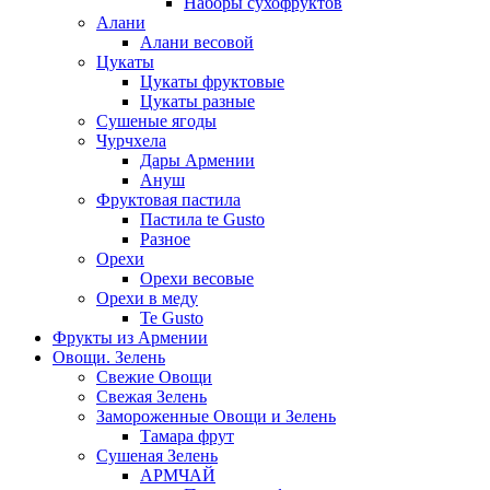
Наборы сухофруктов
Алани
Алани весовой
Цукаты
Цукаты фруктовые
Цукаты разные
Сушеные ягоды
Чурчхела
Дары Армении
Ануш
Фруктовая пастила
Пастила te Gusto
Разное
Орехи
Орехи весовые
Орехи в меду
Te Gusto
Фрукты из Армении
Овощи. Зелень
Свежие Овощи
Свежая Зелень
Замороженные Овощи и Зелень
Тамара фрут
Сушеная Зелень
АРМЧАЙ