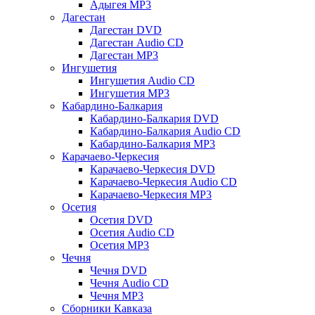
Адыгея MP3
Дагестан
Дагестан DVD
Дагестан Audio CD
Дагестан MP3
Ингушетия
Ингушетия Audio CD
Ингушетия MP3
Кабардино-Балкария
Кабардино-Балкария DVD
Кабардино-Балкария Audio CD
Кабардино-Балкария MP3
Карачаево-Черкесия
Карачаево-Черкесия DVD
Карачаево-Черкесия Audio CD
Карачаево-Черкесия MP3
Осетия
Осетия DVD
Осетия Audio CD
Осетия MP3
Чечня
Чечня DVD
Чечня Audio CD
Чечня MP3
Сборники Кавказа