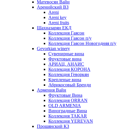
Матевосян Вайн
Аренийский ВЗ
Areni
Areni key
Areni fruits
Шахназарян ЕКД
Коллекция Гаясон
Коллекция Гаясон п/у
Коллекция Гаясон Новогодняя п/у
Gevorkian winery
Сувенирные вина
Фруктовые вина
АРИАЦ. АНАИС
Коллекция КОРОНА
Коллекция Геворкян
Крепленые вина
Абрикосовый Бренди
Армения Вайн
Фруктовые Вина
Коллекция ORRAN
OLD ARMENIA
Виноградные Вина
Коллекция TAKAR
Коллекция YEREVAN
Прошянский КЗ