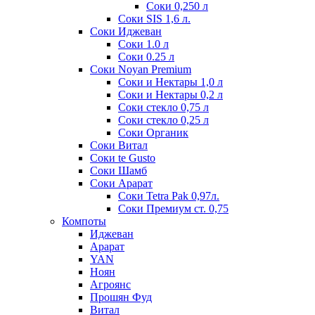
Соки 0,250 л
Соки SIS 1,6 л.
Соки Иджеван
Соки 1.0 л
Соки 0.25 л
Соки Noyan Premium
Соки и Нектары 1,0 л
Соки и Нектары 0,2 л
Соки стекло 0,75 л
Соки стекло 0,25 л
Соки Органик
Соки Витал
Соки te Gusto
Соки Шамб
Соки Арарат
Соки Tetra Pak 0,97л.
Соки Премиум ст. 0,75
Компоты
Иджеван
Арарат
YAN
Ноян
Агроянс
Прошян Фуд
Витал