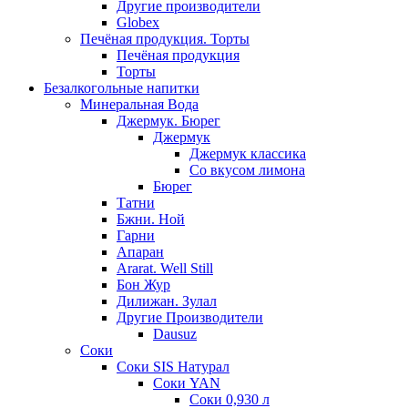
Другие производители
Globex
Печёная продукция. Торты
Печёная продукция
Торты
Безалкогольные напитки
Минеральная Вода
Джермук. Бюрег
Джермук
Джермук классика
Со вкусом лимона
Бюрег
Татни
Бжни. Ной
Гарни
Апаран
Ararat. Well Still
Бон Жур
Дилижан. Зулал
Другие Производители
Dausuz
Соки
Соки SIS Натурал
Соки YAN
Соки 0,930 л