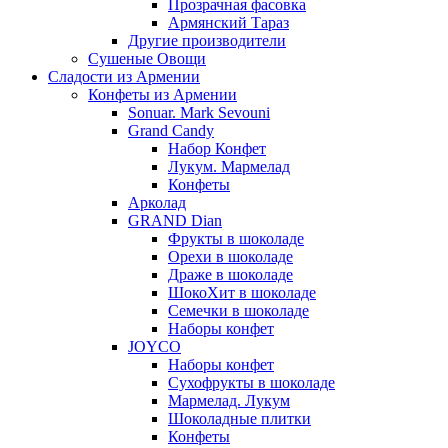
Прозрачная фасовка
Армянский Тараз
Другие производители
Сушеные Овощи
Сладости из Армении
Конфеты из Армении
Sonuar. Mark Sevouni
Grand Candy
Набор Конфет
Лукум. Мармелад
Конфеты
Арколад
GRAND Dian
Фрукты в шоколаде
Орехи в шоколаде
Драже в шоколаде
ШокоХит в шоколаде
Семечки в шоколаде
Наборы конфет
JOYCO
Наборы конфет
Сухофрукты в шоколаде
Мармелад. Лукум
Шоколадные плитки
Конфеты