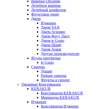
Варенье Органик
Лечебное варенье
Лечебный конфитюр
Фруктовое пюре
Джем
Иджеван
Джем YAN
Джем Агроянс
Джем Фрут Ланд
Джем te Gusto
Джем Шамб
Джем Ararat
Другие производители
Ягоды протёртые
te Gusto
Сиропы
Дошаб
Разные сиропы
Фрукты в сиропе
Овощные Консервации
KERAKUR
Консервация KERAKUR
Маринады KERAKUR
Иджеван
Консервация Иджеван