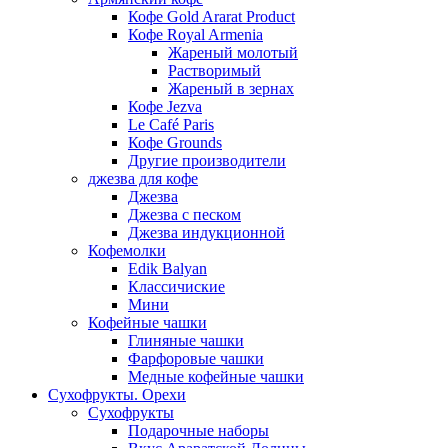
Кофе Gold Ararat Product
Кофе Royal Armenia
Жареный молотый
Растворимый
Жареный в зернах
Кофе Jezva
Le Café Paris
Кофе Grounds
Другие производители
джезва для кофе
Джезва
Джезва с песком
Джезва индукционной
Кофемолки
Edik Balyan
Классичиские
Мини
Кофейные чашки
Глиняные чашки
Фарфоровые чашки
Медные кофейные чашки
Сухофрукты. Орехи
Сухофрукты
Подарочные наборы