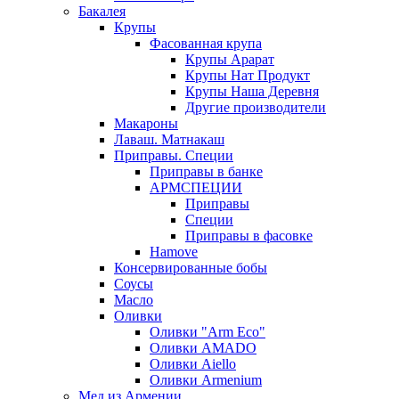
Бакалея
Крупы
Фасованная крупа
Крупы Арарат
Крупы Нат Продукт
Крупы Наша Деревня
Другие производители
Макароны
Лаваш. Матнакаш
Приправы. Специи
Приправы в банке
АРМСПЕЦИИ
Приправы
Специи
Приправы в фасовке
Hamove
Консервированные бобы
Соусы
Масло
Оливки
Оливки "Arm Eco"
Оливки AMADO
Оливки Aiello
Оливки Armenium
Мед из Армении