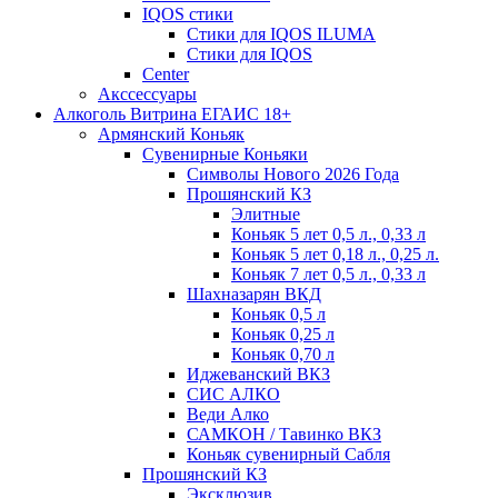
IQOS стики
Стики для IQOS ILUMA
Стики для IQOS
Сenter
Акссессуары
Алкоголь Витрина ЕГАИС 18+
Армянский Коньяк
Сувенирные Коньяки
Символы Нового 2026 Года
Прошянский КЗ
Элитные
Коньяк 5 лет 0,5 л., 0,33 л
Коньяк 5 лет 0,18 л., 0,25 л.
Коньяк 7 лет 0,5 л., 0,33 л
Шахназарян ВКД
Коньяк 0,5 л
Коньяк 0,25 л
Коньяк 0,70 л
Иджеванский ВКЗ
СИС АЛКО
Веди Алко
САМКОН / Тавинко ВКЗ
Коньяк сувенирный Сабля
Прошянский КЗ
Эксклюзив