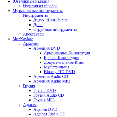
Ювелирные изделия
Изделия из серебра
Музыкальные инструменты
Инструменты
Дудук. Шви. Зурна.
Доол
Струнные инструменты
Аксессуары
MuzKavkaz
Армения
Армения DVD
Арменфильм Киностудия
Ереван Киностудия
Документальное Кино
Мультфильмы
Blu-ray. HD DVD
Армения Audio CD
Армения Audio MP3
Грузия
Грузия DVD
Грузия Audio CD
Грузия MP3
Адыгея
Адыгея DVD
Адыгея Audio CD