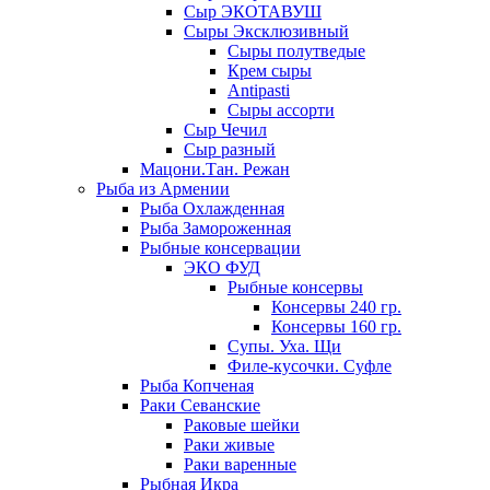
Сыр ЭКОТАВУШ
Сыры Эксклюзивный
Сыры полутведые
Крем сыры
Antipasti
Сыры ассорти
Сыр Чечил
Сыр разный
Мацони.Тан. Режан
Рыба из Армении
Рыба Охлажденная
Рыба Замороженная
Рыбные консервации
ЭКО ФУД
Рыбные консервы
Консервы 240 гр.
Консервы 160 гр.
Супы. Уха. Щи
Филе-кусочки. Суфле
Рыба Копченая
Раки Севанские
Раковые шейки
Раки живые
Раки варенные
Рыбная Икра