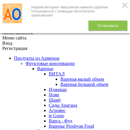
Нашим интернет-магазином намного удобнее
+7 (495) 646-888-1
пользоваться с помощью бесплатного
приложения!
В корзине
0
товаров
Установить
x
Меню каталога
Меню сайта
Вход
Регистрация
Продукты из Армении
Фруктовые консервации
Варенье
ВИТАЛ
Варенья малый объем
Варенья большой объем
Иджеван
Ноян
Шамб
Сады Арагаца
Агроянс
te Gusto
Варга - Фуд
Варенье Proshyan Food