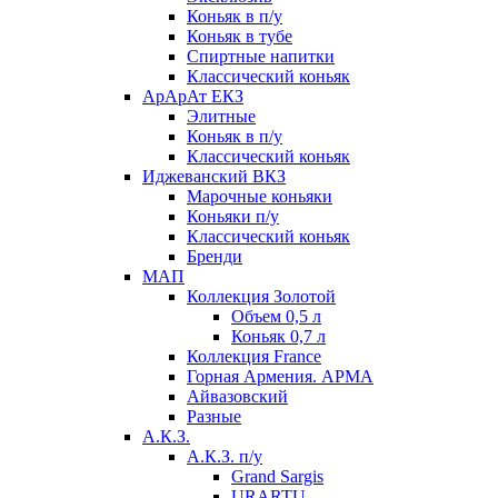
Коньяк в п/у
Коньяк в тубе
Спиртные напитки
Классический коньяк
АрАрАт ЕКЗ
Элитные
Коньяк в п/у
Классический коньяк
Иджеванский ВКЗ
Марочные коньяки
Коньяки п/у
Классический коньяк
Бренди
МАП
Коллекция Золотой
Объем 0,5 л
Коньяк 0,7 л
Коллекция France
Горная Армения. АРМА
Айвазовский
Разные
А.К.З.
А.К.З. п/у
Grand Sargis
URARTU