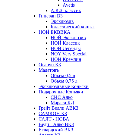
Avetis
А.К.З. классик
Гиневан ВЗ
Эксклюзив
Классический коньяк
НОЙ ЕКВВКА
НОЙ Эксклюзив
НОЙ Классик
НОЙ Легенды
NOY Very Speсial
НОЙ Кремлин
Оганян КЗ
Мадатовъ
Объем 0,5 л
Объем 0,75 л
Эксклюзивные Коньяки
Подарочные Коньяки
СИС Алко
Мараси КД
Грейт Велли АВКЗ
САМКОН КЗ
САЯТ - НОВА
Веди - Алко ВКЗ
Егвардский ВКЗ