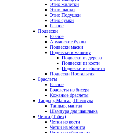
Этно жилетки
Этно шапки
Этно Подушки
Этно сумки
Разное
Подвески
Разное
Армянские буквы
Подвески маски
Подвески в машину
Подвески из дерева
Подвески из кости
Подвески из эбонита
Подвески Ностальгия
Браслеты
Разное
Браслеты из бисера
Кожаные браслеты
Тандыр, Мангал, Шампура
Тандыр, мангал
Шампура для шашлыка
Четки (Тзбех)
Четки из кости
Четки из эбонита
Четки из обсидиана