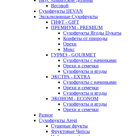
Вкус Араратской Долины
Весовой
Сухофрукты IJEVAN
Эксклюзивные Сухофрукты
ГИФТ - GIFT
ПРЕМИУМ - PREMIUM
Сухофрукты Ягоды Цукаты
Конфеты от природы
Орехи
Микс
ГУРМЭ - GOURMET
Сухофрукты с начинками
Орехи и семечки
Сухофрукты и ягоды
ЭКСТРА - EXTRA
Сухофрукты с начинками
Орехи и семечки
Сухофрукты и ягоды
ЭКОНОМ - ECONOM
Сухофрукты и ягоды
Орехи и семечки
Разное
Сухофрукты Aregi
Сушеные фрукты
Фруктовые Чипсы