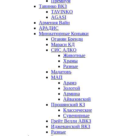
Премиум
Тавинко ВКЗ
TAVINKO
AGASI
Армения Вайн
АРАДИС
Миниатюрные Коньяки
Оганян Бренди
Мараси КД
СИС АЛКО
Животные
Храмы
Разные
Мадатовъ
МАП
Арамэ
Золотой
Армина
Айвазовский
Прошянский КЗ
Классические
Сувенирные
Грейт Велли АВКЗ
Иджеванский ВКЗ
Разные