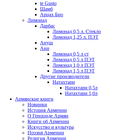
te Gusto
Шамб
Арцах Био
Лимонад
Дарбас
Лимонад 0,5 л. Стекло
Лимонад 1,25 л. ПЭТ
Ануш
Ани
Лимонад 0,5 л ст
Лимонад 0,5 л ПЭТ
Лимонад 1,0 л ПЭТ
Лимонад 1,5 л ПЭТ
Другие производители
Натахтари
Натахтари 0,5л
Натахтари 1,0л
Армянские книги
Новинки
История Армении
О Геноциде Армян
Книги об Армении
Иcкусство и культура
Поэзия Армении
Религия Армении