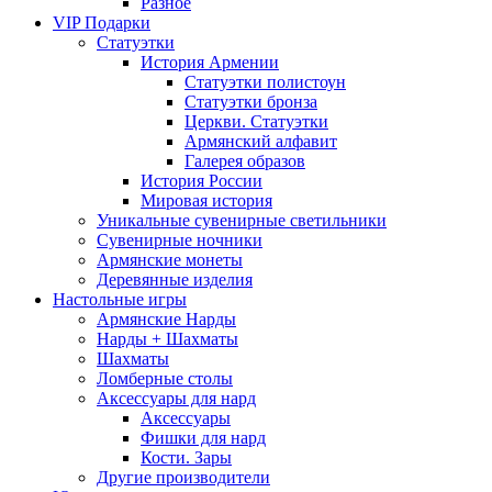
Разное
VIP Подарки
Статуэтки
История Армении
Статуэтки полистоун
Статуэтки бронза
Церкви. Статуэтки
Армянский алфавит
Галерея образов
История России
Мировая история
Уникальные сувенирные светильники
Сувенирные ночники
Армянские монеты
Деревянные изделия
Настольные игры
Армянские Нарды
Нарды + Шахматы
Шахматы
Ломберные столы
Аксессуары для нард
Аксессуары
Фишки для нард
Кости. Зары
Другие производители