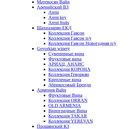
Матевосян Вайн
Аренийский ВЗ
Areni
Areni key
Areni fruits
Шахназарян ЕКД
Коллекция Гаясон
Коллекция Гаясон п/у
Коллекция Гаясон Новогодняя п/у
Gevorkian winery
Сувенирные вина
Фруктовые вина
АРИАЦ. АНАИС
Коллекция КОРОНА
Коллекция Геворкян
Крепленые вина
Абрикосовый Бренди
Армения Вайн
Фруктовые Вина
Коллекция ORRAN
OLD ARMENIA
Виноградные Вина
Коллекция TAKAR
Коллекция YEREVAN
Прошянский КЗ