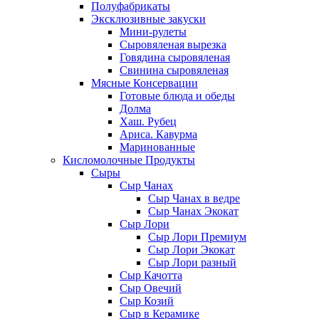
Полуфабрикаты
Эксклюзивные закуски
Мини-рулеты
Сыровяленая вырезка
Говядина сыровяленая
Свинина сыровяленая
Мясные Консервации
Готовые блюда и обеды
Долма
Хаш. Рубец
Ариса. Кавурма
Маринованные
Кисломолочные Продукты
Сыры
Сыр Чанах
Сыр Чанах в ведре
Сыр Чанах Экокат
Сыр Лори
Сыр Лори Премиум
Сыр Лори Экокат
Сыр Лори разный
Сыр Качотта
Сыр Овечий
Сыр Козий
Сыр в Керамике