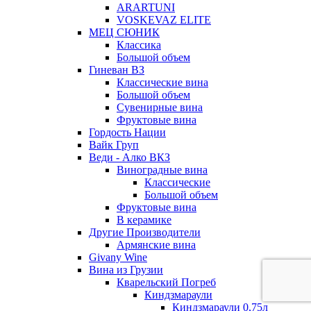
ARARTUNI
VOSKEVAZ ELITE
МЕЦ СЮНИК
Классика
Большой объем
Гиневан ВЗ
Классические вина
Большой объем
Сувенирные вина
Фруктовые вина
Гордость Нации
Вайк Груп
Веди - Алко ВКЗ
Виноградные вина
Классические
Большой объем
Фруктовые вина
В керамике
Другие Производители
Армянские вина
Givany Wine
Вина из Грузии
Кварельский Погреб
Киндзмараули
Киндзмараули 0,75л