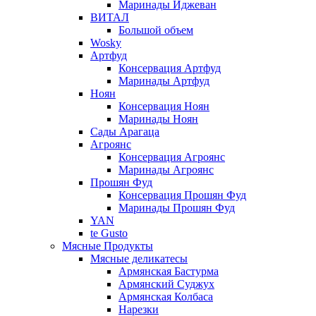
Маринады Иджеван
ВИТАЛ
Большой объем
Wosky
Артфуд
Консервация Артфуд
Маринады Артфуд
Ноян
Консервация Ноян
Маринады Ноян
Сады Арагаца
Агроянс
Консервация Агроянс
Маринады Агроянс
Прошян Фуд
Консервация Прошян Фуд
Маринады Прошян Фуд
YAN
te Gusto
Мясные Продукты
Мясные деликатесы
Армянская Бастурма
Армянский Суджух
Армянская Колбаса
Нарезки