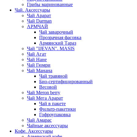
Грибы маринованные
Чай. Аксессуары
Чай Арарат
Чай Darman
АРМЧАЙ
Чай заварочный
Прозрачная фасовка
Армянский Тараз
Чай "IJEVAN". MASIS
Чай Агат
Чай Нане
Чай Гюмри
Чай Манана
Чай травяной
Био-сертифицированный
Весовой
Чай Meron berry
Чай Мега Арарат
Чай в пакете
Фильтр-пакетики
Гофроупаковка
Чай Амарас
Чайные аксессуары
Кофе. Аксессуары
Армянский кофе