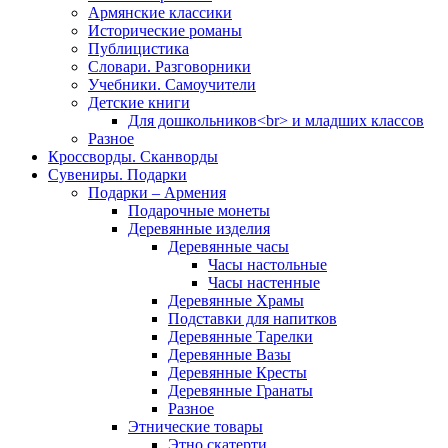
Армянские классики
Исторические романы
Публицистика
Словари. Разговорники
Учебники. Самоучители
Детские книги
Для дошкольников<br> и младших классов
Разное
Кроссворды. Сканворды
Сувениры. Подарки
Подарки – Армения
Подарочные монеты
Деревянные изделия
Деревянные часы
Часы настольные
Часы настенные
Деревянные Храмы
Подставки для напитков
Деревянные Тарелки
Деревянные Вазы
Деревянные Кресты
Деревянные Гранаты
Разное
Этнические товары
Этно скатерти