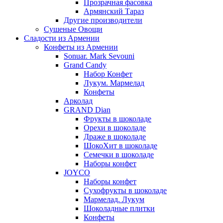
Прозрачная фасовка
Армянский Тараз
Другие производители
Сушеные Овощи
Сладости из Армении
Конфеты из Армении
Sonuar. Mark Sevouni
Grand Candy
Набор Конфет
Лукум. Мармелад
Конфеты
Арколад
GRAND Dian
Фрукты в шоколаде
Орехи в шоколаде
Драже в шоколаде
ШокоХит в шоколаде
Семечки в шоколаде
Наборы конфет
JOYCO
Наборы конфет
Сухофрукты в шоколаде
Мармелад. Лукум
Шоколадные плитки
Конфеты