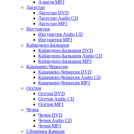
Адыгея MP3
Дагестан
Дагестан DVD
Дагестан Audio CD
Дагестан MP3
Ингушетия
Ингушетия Audio CD
Ингушетия MP3
Кабардино-Балкария
Кабардино-Балкария DVD
Кабардино-Балкария Audio CD
Кабардино-Балкария MP3
Карачаево-Черкесия
Карачаево-Черкесия DVD
Карачаево-Черкесия Audio CD
Карачаево-Черкесия MP3
Осетия
Осетия DVD
Осетия Audio CD
Осетия MP3
Чечня
Чечня DVD
Чечня Audio CD
Чечня MP3
Сборники Кавказа