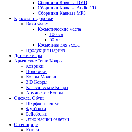
Сборники Кавказа DVD
Сборники Кавказа Audio CD
Сборники Кавказа MP3
Красота и здоровье
Ваки Фарм
Косметические масла
100 мл
50 мл
Косметика для ухода
Продукция Наринэ
Детские игры
Армянские Этно Ковры
Коврики
Половики
Ковры Модерн
3 D Ковры
Классические Ковры
Армянские Ковры
Одежда. Обувь
Шарфы и шапки
Футболки
Бейсболки
Этно масики балетки
О геноциде
Книги