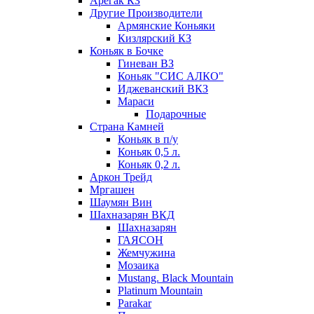
Арегак КЗ
Другие Производители
Армянские Коньяки
Кизлярский КЗ
Коньяк в Бочке
Гиневан ВЗ
Коньяк "СИС АЛКО"
Иджеванский ВКЗ
Мараси
Подарочные
Страна Камней
Коньяк в п/у
Коньяк 0,5 л.
Коньяк 0,2 л.
Аркон Трейд
Мргашен
Шаумян Вин
Шахназарян ВКД
Шахназарян
ГАЯСОН
Жемчужина
Мозаика
Mustang. Black Mountain
Platinum Mountain
Parakar