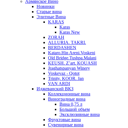
Армянское Вино
Новинки
Старые вина
Элитные Вина
KARAS
Karas
Karas New
ZORAH
ALLURIA. TAKRI.
BERDASHEN
Kataro.Hin Areni.Voskeni
Old Bridge.Tushpa.Malani
KEUSH. Z’art. KOUASH
Jraghatspanyan Winery
Voskevaz - Qotot
Trinity. KOOR. Jan
VAN ARDI
Иджеванский ВКЗ
Коллекционные вина
Виноградные вина
Вина 0,75 л
Большой объем
Эксклюзивные вина
Фруктовые вина
Cувенирные вина