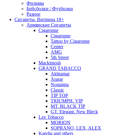
Фильмы
Бейсболки / Футболки
Разное
Сигареты. Витрина 18+
Армянские Сигареты
Cigaronne
Cigaronne
Tattoo by Cigaronne
Center
AMG
5th Street
Mackintosh
GRAND TABACCO
Akhtamar
Ararat
Nostalgia
Classic
TIP TOP
TRIUMPH. VIP
MT. BLACK TIP
GT. Elegant. New Bleck
Lex Tobacco
MORION
SOPRANO, LEX, ALEX
Karelia and others