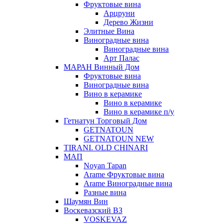
Фруктовые вина
Арцруни
Дерево Жизни
Элитные Вина
Виноградные вина
Виноградные вина
Арт Палас
МАРАН Винный Дом
Фруктовые вина
Виноградные вина
Вино в керамике
Вино в керамике
Вино в керамике п/у
Гетнатун Торговый Дом
GETNATOUN
GETNATOUN NEW
TIRANI. OLD CHINARI
МАП
Noyan Tapan
Arame Фруктовые вина
Arame Виноградные вина
Разные вина
Шаумян Вин
Воскевазский ВЗ
VOSKEVAZ