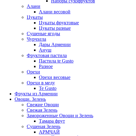
Наборы сухофруктов
Алани
Алани весовой
Цукаты
Цукаты фруктовые
Цукаты разные
Сушеные ягоды
Чурчхела
Дары Армении
Ануш
Фруктовая пастила
Пастила te Gusto
Разное
Орехи
Орехи весовые
Орехи в меду
Te Gusto
Фрукты из Армении
Овощи. Зелень
Свежие Овощи
Свежая Зелень
Замороженные Овощи и Зелень
Тамара фрут
Сушеная Зелень
АРМЧАЙ