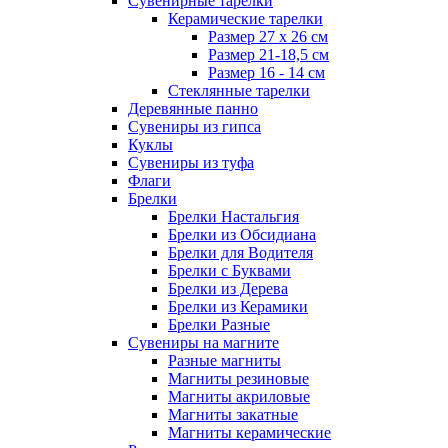
Сувенирные тарелки
Керамические тарелки
Размер 27 х 26 см
Размер 21-18,5 см
Размер 16 - 14 см
Стеклянные тарелки
Деревянные панно
Сувениры из гипса
Куклы
Сувениры из туфа
Флаги
Брелки
Брелки Настальгия
Брелки из Обсидиана
Брелки для Водителя
Брелки с Буквами
Брелки из Дерева
Брелки из Керамики
Брелки Разные
Сувениры на магните
Разные магниты
Магниты резиновые
Магниты акриловые
Магниты закатные
Магниты керамические