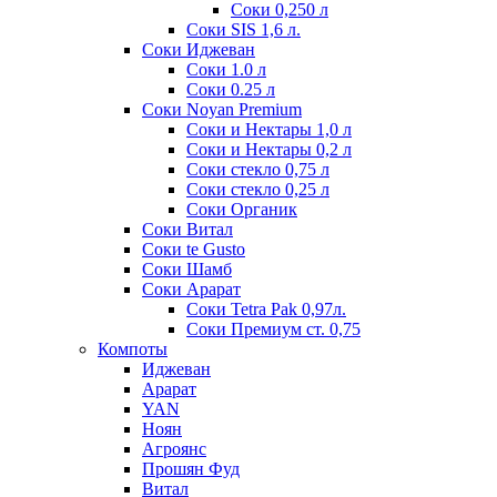
Соки 0,250 л
Соки SIS 1,6 л.
Соки Иджеван
Соки 1.0 л
Соки 0.25 л
Соки Noyan Premium
Соки и Нектары 1,0 л
Соки и Нектары 0,2 л
Соки стекло 0,75 л
Соки стекло 0,25 л
Соки Органик
Соки Витал
Соки te Gusto
Соки Шамб
Соки Арарат
Соки Tetra Pak 0,97л.
Соки Премиум ст. 0,75
Компоты
Иджеван
Арарат
YAN
Ноян
Агроянс
Прошян Фуд
Витал