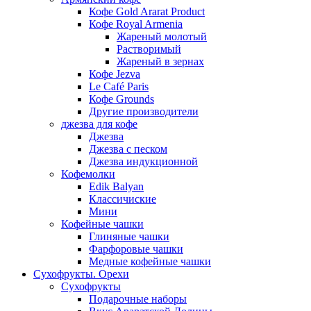
Кофе Gold Ararat Product
Кофе Royal Armenia
Жареный молотый
Растворимый
Жареный в зернах
Кофе Jezva
Le Café Paris
Кофе Grounds
Другие производители
джезва для кофе
Джезва
Джезва с песком
Джезва индукционной
Кофемолки
Edik Balyan
Классичиские
Мини
Кофейные чашки
Глиняные чашки
Фарфоровые чашки
Медные кофейные чашки
Сухофрукты. Орехи
Сухофрукты
Подарочные наборы