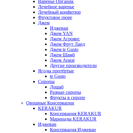
Варенье Органик
Лечебное варенье
Лечебный конфитюр
Фруктовое пюре
Джем
Иджеван
Джем YAN
Джем Агроянс
Джем Фрут Ланд
Джем te Gusto
Джем Шамб
Джем Ararat
Другие производители
Ягоды протёртые
te Gusto
Сиропы
Дошаб
Разные сиропы
Фрукты в сиропе
Овощные Консервации
KERAKUR
Консервация KERAKUR
Маринады KERAKUR
Иджеван
Консервация Иджеван