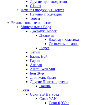
Другие производители
Globex
Печёная продукция. Торты
Печёная продукция
Торты
Безалкогольные напитки
Минеральная Вода
Джермук. Бюрег
Джермук
Джермук классика
Со вкусом лимона
Бюрег
Татни
Бжни. Ной
Гарни
Апаран
Ararat. Well Still
Бон Жур
Дилижан. Зулал
Другие Производители
Dausuz
Соки
Соки SIS Натурал
Соки YAN
Соки 0,930 л