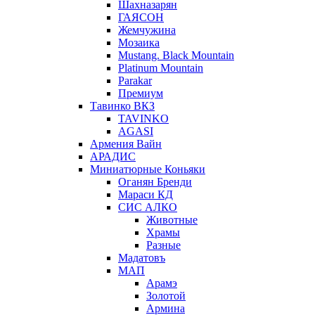
Шахназарян
ГАЯСОН
Жемчужина
Мозаика
Mustang. Black Mountain
Platinum Mountain
Parakar
Премиум
Тавинко ВКЗ
TAVINKO
AGASI
Армения Вайн
АРАДИС
Миниатюрные Коньяки
Оганян Бренди
Мараси КД
СИС АЛКО
Животные
Храмы
Разные
Мадатовъ
МАП
Арамэ
Золотой
Армина