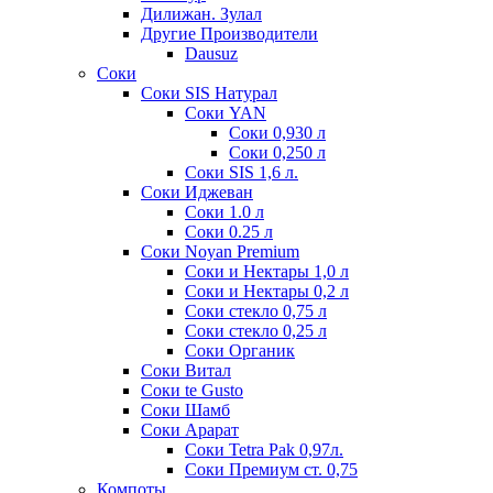
Дилижан. Зулал
Другие Производители
Dausuz
Соки
Соки SIS Натурал
Соки YAN
Соки 0,930 л
Соки 0,250 л
Соки SIS 1,6 л.
Соки Иджеван
Соки 1.0 л
Соки 0.25 л
Соки Noyan Premium
Соки и Нектары 1,0 л
Соки и Нектары 0,2 л
Соки стекло 0,75 л
Соки стекло 0,25 л
Соки Органик
Соки Витал
Соки te Gusto
Соки Шамб
Соки Арарат
Соки Tetra Pak 0,97л.
Соки Премиум ст. 0,75
Компоты