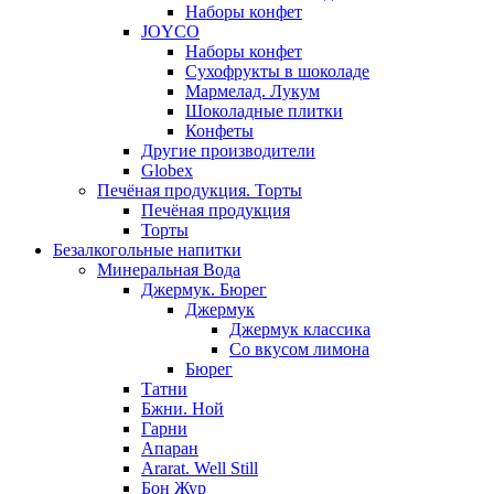
Наборы конфет
JOYCO
Наборы конфет
Сухофрукты в шоколаде
Мармелад. Лукум
Шоколадные плитки
Конфеты
Другие производители
Globex
Печёная продукция. Торты
Печёная продукция
Торты
Безалкогольные напитки
Минеральная Вода
Джермук. Бюрег
Джермук
Джермук классика
Со вкусом лимона
Бюрег
Татни
Бжни. Ной
Гарни
Апаран
Ararat. Well Still
Бон Жур