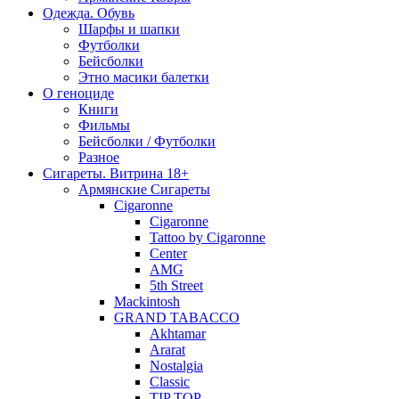
Одежда. Обувь
Шарфы и шапки
Футболки
Бейсболки
Этно масики балетки
О геноциде
Книги
Фильмы
Бейсболки / Футболки
Разное
Сигареты. Витрина 18+
Армянские Сигареты
Cigaronne
Cigaronne
Tattoo by Cigaronne
Center
AMG
5th Street
Mackintosh
GRAND TABACCO
Akhtamar
Ararat
Nostalgia
Classic
TIP TOP