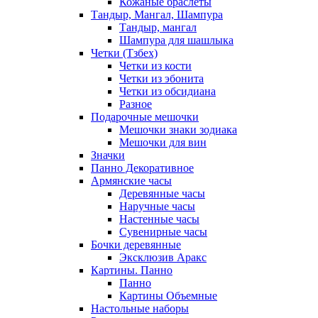
Кожаные браслеты
Тандыр, Мангал, Шампура
Тандыр, мангал
Шампура для шашлыка
Четки (Тзбех)
Четки из кости
Четки из эбонита
Четки из обсидиана
Разное
Подарочные мешочки
Мешочки знаки зодиака
Мешочки для вин
Значки
Панно Декоративное
Армянские часы
Деревянные часы
Наручные часы
Настенные часы
Сувенирные часы
Бочки деревянные
Эксклюзив Аракс
Картины. Панно
Панно
Картины Объемные
Настольные наборы