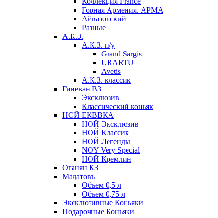
Коллекция France
Горная Армения. АРМА
Айвазовский
Разные
А.К.З.
А.К.З. п/у
Grand Sargis
URARTU
Avetis
А.К.З. классик
Гиневан ВЗ
Эксклюзив
Классический коньяк
НОЙ ЕКВВКА
НОЙ Эксклюзив
НОЙ Классик
НОЙ Легенды
NOY Very Speсial
НОЙ Кремлин
Оганян КЗ
Мадатовъ
Объем 0,5 л
Объем 0,75 л
Эксклюзивные Коньяки
Подарочные Коньяки