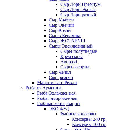
Сыр Лори Премиум
Сыр Лори Экокат
Сыр Лори разный
Сыр Качотта
Сыр Овечий
Сыр Козий
Сыр в Керамике
Сыр ЭКОТАВУШ
Сыры Эксклюзивный
Сыры полутведые
Крем сыры
Antipasti
Сыры ассорти
Сыр Чечил
Сыр разный
Мацони.Тан. Режан
Рыба из Армении
Рыба Охлажденная
Рыба Замороженная
Рыбные консервации
ЭКО ФУД
Рыбные консервы
Консервы 240 гр.
Консервы 160 гр.
Супы. Уха. Щи