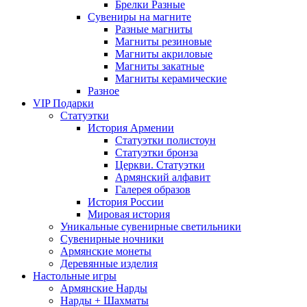
Брелки Разные
Сувениры на магните
Разные магниты
Магниты резиновые
Магниты акриловые
Магниты закатные
Магниты керамические
Разное
VIP Подарки
Статуэтки
История Армении
Статуэтки полистоун
Статуэтки бронза
Церкви. Статуэтки
Армянский алфавит
Галерея образов
История России
Мировая история
Уникальные сувенирные светильники
Сувенирные ночники
Армянские монеты
Деревянные изделия
Настольные игры
Армянские Нарды
Нарды + Шахматы