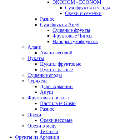
ЭКОНОМ - ECONOM
Сухофрукты и ягоды
Орехи и семечки
Разное
Сухофрукты Aregi
Сушеные фрукты
Фруктовые Чипсы
Наборы сухофруктов
Алани
Алани весовой
Цукаты
Цукаты фруктовые
Цукаты разные
Сушеные ягоды
Чурчхела
Дары Армении
Ануш
Фруктовая пастила
Пастила te Gusto
Разное
Орехи
Орехи весовые
Орехи в меду
Te Gusto
Фрукты из Армении