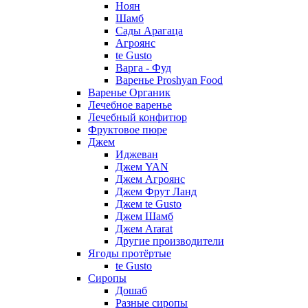
Ноян
Шамб
Сады Арагаца
Агроянс
te Gusto
Варга - Фуд
Варенье Proshyan Food
Варенье Органик
Лечебное варенье
Лечебный конфитюр
Фруктовое пюре
Джем
Иджеван
Джем YAN
Джем Агроянс
Джем Фрут Ланд
Джем te Gusto
Джем Шамб
Джем Ararat
Другие производители
Ягоды протёртые
te Gusto
Сиропы
Дошаб
Разные сиропы