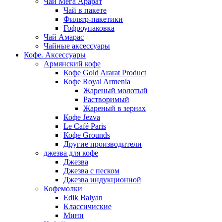
Чай Мега Арарат
Чай в пакете
Фильтр-пакетики
Гофроупаковка
Чай Амарас
Чайные аксессуары
Кофе. Аксессуары
Армянский кофе
Кофе Gold Ararat Product
Кофе Royal Armenia
Жареный молотый
Растворимый
Жареный в зернах
Кофе Jezva
Le Café Paris
Кофе Grounds
Другие производители
джезва для кофе
Джезва
Джезва с песком
Джезва индукционной
Кофемолки
Edik Balyan
Классичиские
Мини