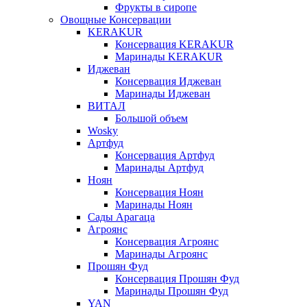
Фрукты в сиропе
Овощные Консервации
KERAKUR
Консервация KERAKUR
Маринады KERAKUR
Иджеван
Консервация Иджеван
Маринады Иджеван
ВИТАЛ
Большой объем
Wosky
Артфуд
Консервация Артфуд
Маринады Артфуд
Ноян
Консервация Ноян
Маринады Ноян
Сады Арагаца
Агроянс
Консервация Агроянс
Маринады Агроянс
Прошян Фуд
Консервация Прошян Фуд
Маринады Прошян Фуд
YAN