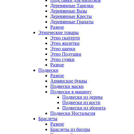
Подставки для напитков
Деревянные Тарелки
Деревянные Вазы
Деревянные Кресты
Деревянные Гранаты
Разное
Этнические товары
Этно скатерти
Этно жилетки
Этно шапки
Этно Подушки
Этно сумки
Разное
Подвески
Разное
Армянские буквы
Подвески маски
Подвески в машину
Подвески из дерева
Подвески из кости
Подвески из эбонита
Подвески Ностальгия
Браслеты
Разное
Браслеты из бисера