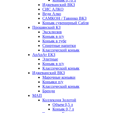
Коньяк 0,70 л
Иджеванский ВКЗ
СИС АЛКО
Веди Алко
САМКОН / Тавинко ВКЗ
Коньяк сувенирный Сабля
Прошянский КЗ
Эксклюзив
Коньяк в п/у
Коньяк в тубе
Спиртные напитки
Классический коньяк
АрАрАт ЕКЗ
Элитные
Коньяк в п/у
Классический коньяк
Иджеванский ВКЗ
Марочные коньяки
Коньяки п/у
Классический коньяк
Бренди
МАП
Коллекция Золотой
Объем 0,5 л
Коньяк 0,7 л