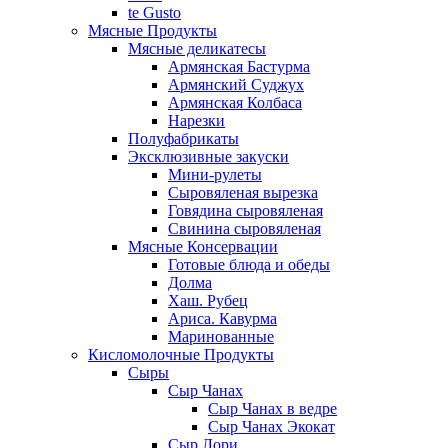
te Gusto
Мясные Продукты
Мясные деликатесы
Армянская Бастурма
Армянский Суджух
Армянская Колбаса
Нарезки
Полуфабрикаты
Эксклюзивные закуски
Мини-рулеты
Сыровяленая вырезка
Говядина сыровяленая
Свинина сыровяленая
Мясные Консервации
Готовые блюда и обеды
Долма
Хаш. Рубец
Ариса. Кавурма
Маринованные
Кисломолочные Продукты
Сыры
Сыр Чанах
Сыр Чанах в ведре
Сыр Чанах Экокат
Сыр Лори