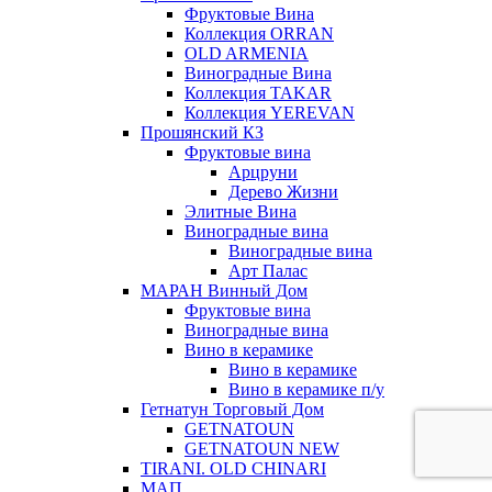
Фруктовые Вина
Коллекция ORRAN
OLD ARMENIA
Виноградные Вина
Коллекция TAKAR
Коллекция YEREVAN
Прошянский КЗ
Фруктовые вина
Арцруни
Дерево Жизни
Элитные Вина
Виноградные вина
Виноградные вина
Арт Палас
МАРАН Винный Дом
Фруктовые вина
Виноградные вина
Вино в керамике
Вино в керамике
Вино в керамике п/у
Гетнатун Торговый Дом
GETNATOUN
GETNATOUN NEW
TIRANI. OLD CHINARI
МАП