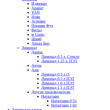
Иджеван
Арарат
YAN
Ноян
Агроянс
Прошян Фуд
Витал
te Gusto
Шамб
Арцах Био
Лимонад
Дарбас
Лимонад 0,5 л. Стекло
Лимонад 1,25 л. ПЭТ
Ануш
Ани
Лимонад 0,5 л ст
Лимонад 0,5 л ПЭТ
Лимонад 1,0 л ПЭТ
Лимонад 1,5 л ПЭТ
Другие производители
Натахтари
Натахтари 0,5л
Натахтари 1,0л
Армянские книги