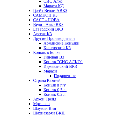
СИС Алко
Мараси КД
Грейт Велли АВКЗ
САМКОН КЗ
САЯТ - НОВА
Веди - Алко ВКЗ
Егвардский ВКЗ
Арегак КЗ
Другие Производители
Армянские Коньяки
Кизлярский КЗ
Коньяк в Бочке
Гиневан ВЗ
Коньяк "СИС АЛКО"
Иджеванский ВКЗ
Мараси
Подарочные
Страна Камней
Коньяк в п/у
Коньяк 0,5 л.
Коньяк 0,2 л.
Аркон Трейд
Мргашен
Шаумян Вин
Шахназарян ВКД