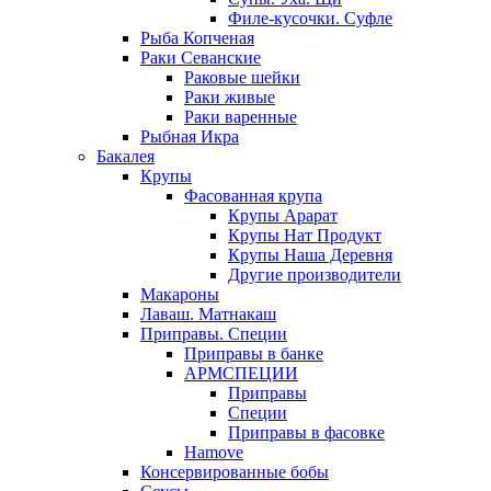
Филе-кусочки. Суфле
Рыба Копченая
Раки Севанские
Раковые шейки
Раки живые
Раки варенные
Рыбная Икра
Бакалея
Крупы
Фасованная крупа
Крупы Арарат
Крупы Нат Продукт
Крупы Наша Деревня
Другие производители
Макароны
Лаваш. Матнакаш
Приправы. Специи
Приправы в банке
АРМСПЕЦИИ
Приправы
Специи
Приправы в фасовке
Hamove
Консервированные бобы