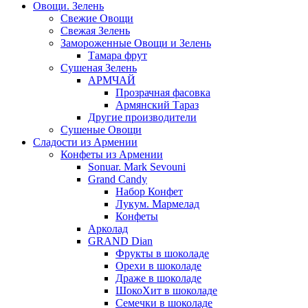
Овощи. Зелень
Свежие Овощи
Свежая Зелень
Замороженные Овощи и Зелень
Тамара фрут
Сушеная Зелень
АРМЧАЙ
Прозрачная фасовка
Армянский Тараз
Другие производители
Сушеные Овощи
Сладости из Армении
Конфеты из Армении
Sonuar. Mark Sevouni
Grand Candy
Набор Конфет
Лукум. Мармелад
Конфеты
Арколад
GRAND Dian
Фрукты в шоколаде
Орехи в шоколаде
Драже в шоколаде
ШокоХит в шоколаде
Семечки в шоколаде