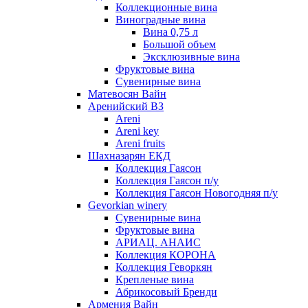
Коллекционные вина
Виноградные вина
Вина 0,75 л
Большой объем
Эксклюзивные вина
Фруктовые вина
Cувенирные вина
Матевосян Вайн
Аренийский ВЗ
Areni
Areni key
Areni fruits
Шахназарян ЕКД
Коллекция Гаясон
Коллекция Гаясон п/у
Коллекция Гаясон Новогодняя п/у
Gevorkian winery
Сувенирные вина
Фруктовые вина
АРИАЦ. АНАИС
Коллекция КОРОНА
Коллекция Геворкян
Крепленые вина
Абрикосовый Бренди
Армения Вайн