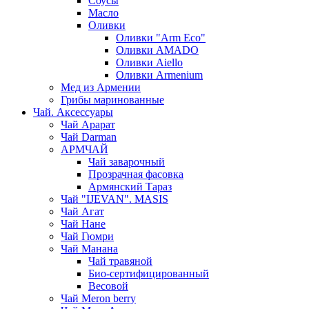
Соусы
Масло
Оливки
Оливки "Arm Eco"
Оливки AMADO
Оливки Aiello
Оливки Armenium
Мед из Армении
Грибы маринованные
Чай. Аксессуары
Чай Арарат
Чай Darman
АРМЧАЙ
Чай заварочный
Прозрачная фасовка
Армянский Тараз
Чай "IJEVAN". MASIS
Чай Агат
Чай Нане
Чай Гюмри
Чай Манана
Чай травяной
Био-сертифицированный
Весовой
Чай Meron berry