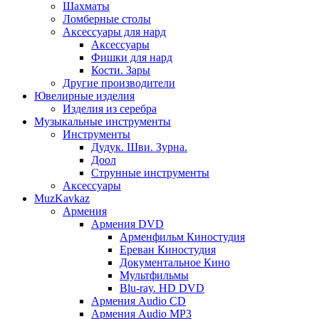
Шахматы
Ломберные столы
Аксессуары для нард
Аксессуары
Фишки для нард
Кости. Зары
Другие производители
Ювелирные изделия
Изделия из серебра
Музыкальные инструменты
Инструменты
Дудук. Шви. Зурна.
Доол
Струнные инструменты
Аксессуары
MuzKavkaz
Армения
Армения DVD
Арменфильм Киностудия
Ереван Киностудия
Документальное Кино
Мультфильмы
Blu-ray. HD DVD
Армения Audio CD
Армения Audio MP3