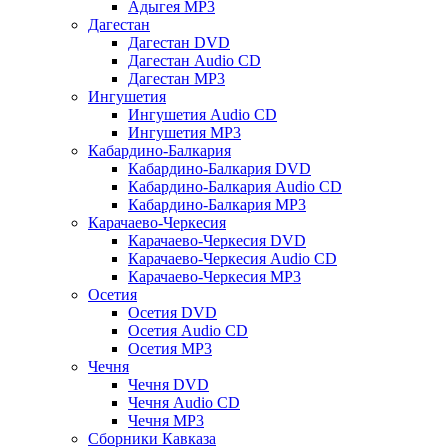
Адыгея MP3
Дагестан
Дагестан DVD
Дагестан Audio CD
Дагестан MP3
Ингушетия
Ингушетия Audio CD
Ингушетия MP3
Кабардино-Балкария
Кабардино-Балкария DVD
Кабардино-Балкария Audio CD
Кабардино-Балкария MP3
Карачаево-Черкесия
Карачаево-Черкесия DVD
Карачаево-Черкесия Audio CD
Карачаево-Черкесия MP3
Осетия
Осетия DVD
Осетия Audio CD
Осетия MP3
Чечня
Чечня DVD
Чечня Audio CD
Чечня MP3
Сборники Кавказа