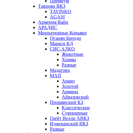
Премиум
Тавинко ВКЗ
TAVINKO
AGASI
Армения Вайн
АРАДИС
Миниатюрные Коньяки
Оганян Бренди
Мараси КД
СИС АЛКО
Животные
Храмы
Разные
Мадатовъ
МАП
Арамэ
Золотой
Армина
Айвазовский
Прошянский КЗ
Классические
Сувенирные
Грейт Велли АВКЗ
Иджеванский ВКЗ
Разные