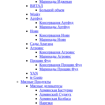
Маринады Иджеван
ВИТАЛ
Большой объем
Wosky
Артфуд
Консервация Артфуд
Маринады Артфуд
Ноян
Консервация Ноян
Маринады Ноян
Сады Арагаца
Агроянс
Консервация Агроянс
Маринады Агроянс
Прошян Фуд
Консервация Прошян Фуд
Маринады Прошян Фуд
YAN
te Gusto
Мясные Продукты
Мясные деликатесы
Армянская Бастурма
Армянский Суджух
Армянская Колбаса
Нарезки