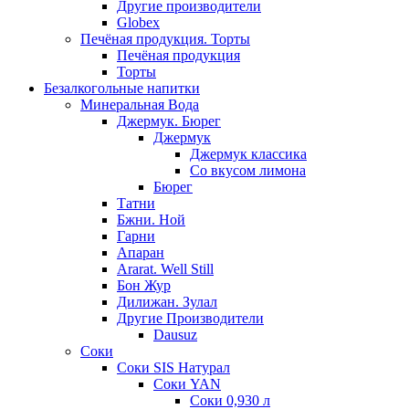
Другие производители
Globex
Печёная продукция. Торты
Печёная продукция
Торты
Безалкогольные напитки
Минеральная Вода
Джермук. Бюрег
Джермук
Джермук классика
Со вкусом лимона
Бюрег
Татни
Бжни. Ной
Гарни
Апаран
Ararat. Well Still
Бон Жур
Дилижан. Зулал
Другие Производители
Dausuz
Соки
Соки SIS Натурал
Соки YAN
Соки 0,930 л