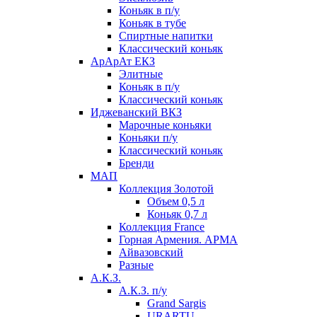
Коньяк в п/у
Коньяк в тубе
Спиртные напитки
Классический коньяк
АрАрАт ЕКЗ
Элитные
Коньяк в п/у
Классический коньяк
Иджеванский ВКЗ
Марочные коньяки
Коньяки п/у
Классический коньяк
Бренди
МАП
Коллекция Золотой
Объем 0,5 л
Коньяк 0,7 л
Коллекция France
Горная Армения. АРМА
Айвазовский
Разные
А.К.З.
А.К.З. п/у
Grand Sargis
URARTU