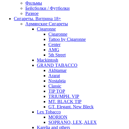
Фильмы
Бейсболки / Футболки
Разное
Сигареты. Витрина 18+
Армянские Сигареты
Cigaronne
Cigaronne
Tattoo by Cigaronne
Center
AMG
5th Street
Mackintosh
GRAND TABACCO
Akhtamar
Ararat
Nostalgia
Classic
TIP TOP
TRIUMPH. VIP
MT. BLACK TIP
GT. Elegant. New Bleck
Lex Tobacco
MORION
SOPRANO, LEX, ALEX
Karelia and others