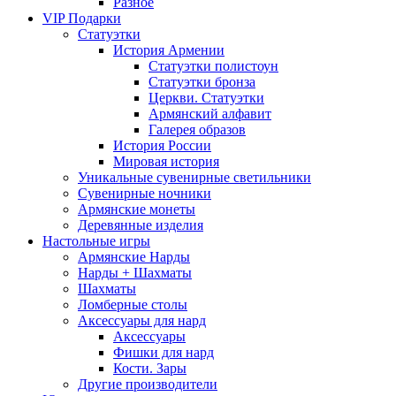
Разное
VIP Подарки
Статуэтки
История Армении
Статуэтки полистоун
Статуэтки бронза
Церкви. Статуэтки
Армянский алфавит
Галерея образов
История России
Мировая история
Уникальные сувенирные светильники
Сувенирные ночники
Армянские монеты
Деревянные изделия
Настольные игры
Армянские Нарды
Нарды + Шахматы
Шахматы
Ломберные столы
Аксессуары для нард
Аксессуары
Фишки для нард
Кости. Зары
Другие производители