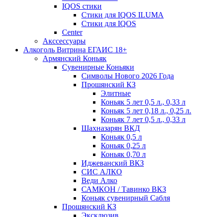
IQOS стики
Стики для IQOS ILUMA
Стики для IQOS
Сenter
Акссессуары
Алкоголь Витрина ЕГАИС 18+
Армянский Коньяк
Сувенирные Коньяки
Символы Нового 2026 Года
Прошянский КЗ
Элитные
Коньяк 5 лет 0,5 л., 0,33 л
Коньяк 5 лет 0,18 л., 0,25 л.
Коньяк 7 лет 0,5 л., 0,33 л
Шахназарян ВКД
Коньяк 0,5 л
Коньяк 0,25 л
Коньяк 0,70 л
Иджеванский ВКЗ
СИС АЛКО
Веди Алко
САМКОН / Тавинко ВКЗ
Коньяк сувенирный Сабля
Прошянский КЗ
Эксклюзив