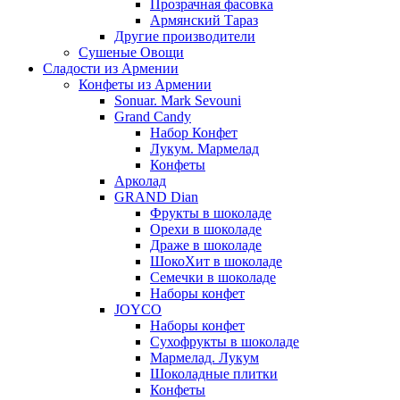
Прозрачная фасовка
Армянский Тараз
Другие производители
Сушеные Овощи
Сладости из Армении
Конфеты из Армении
Sonuar. Mark Sevouni
Grand Candy
Набор Конфет
Лукум. Мармелад
Конфеты
Арколад
GRAND Dian
Фрукты в шоколаде
Орехи в шоколаде
Драже в шоколаде
ШокоХит в шоколаде
Семечки в шоколаде
Наборы конфет
JOYCO
Наборы конфет
Сухофрукты в шоколаде
Мармелад. Лукум
Шоколадные плитки
Конфеты