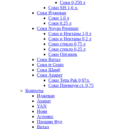
Соки 0,250 л
Соки SIS 1,6 л.
Соки Иджеван
Соки 1.0 л
Соки 0.25 л
Соки Noyan Premium
Соки и Нектары 1,0 л
Соки и Нектары 0,2 л
Соки стекло 0,75 л
Соки стекло 0,25 л
Соки Органик
Соки Витал
Соки te Gusto
Соки Шамб
Соки Арарат
Соки Tetra Pak 0,97л.
Соки Премиум ст. 0,75
Компоты
Иджеван
Арарат
YAN
Ноян
Агроянс
Прошян Фуд
Витал