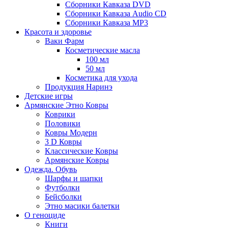
Сборники Кавказа DVD
Сборники Кавказа Audio CD
Сборники Кавказа MP3
Красота и здоровье
Ваки Фарм
Косметические масла
100 мл
50 мл
Косметика для ухода
Продукция Наринэ
Детские игры
Армянские Этно Ковры
Коврики
Половики
Ковры Модерн
3 D Ковры
Классические Ковры
Армянские Ковры
Одежда. Обувь
Шарфы и шапки
Футболки
Бейсболки
Этно масики балетки
О геноциде
Книги