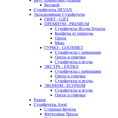
Вкус Араратской Долины
Весовой
Сухофрукты IJEVAN
Эксклюзивные Сухофрукты
ГИФТ - GIFT
ПРЕМИУМ - PREMIUM
Сухофрукты Ягоды Цукаты
Конфеты от природы
Орехи
Микс
ГУРМЭ - GOURMET
Сухофрукты с начинками
Орехи и семечки
Сухофрукты и ягоды
ЭКСТРА - EXTRA
Сухофрукты с начинками
Орехи и семечки
Сухофрукты и ягоды
ЭКОНОМ - ECONOM
Сухофрукты и ягоды
Орехи и семечки
Разное
Сухофрукты Aregi
Сушеные фрукты
Фруктовые Чипсы