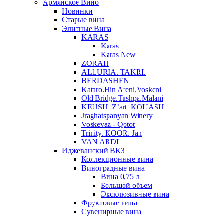
Армянское Вино
Новинки
Старые вина
Элитные Вина
KARAS
Karas
Karas New
ZORAH
ALLURIA. TAKRI.
BERDASHEN
Kataro.Hin Areni.Voskeni
Old Bridge.Tushpa.Malani
KEUSH. Z’art. KOUASH
Jraghatspanyan Winery
Voskevaz - Qotot
Trinity. KOOR. Jan
VAN ARDI
Иджеванский ВКЗ
Коллекционные вина
Виноградные вина
Вина 0,75 л
Большой объем
Эксклюзивные вина
Фруктовые вина
Cувенирные вина