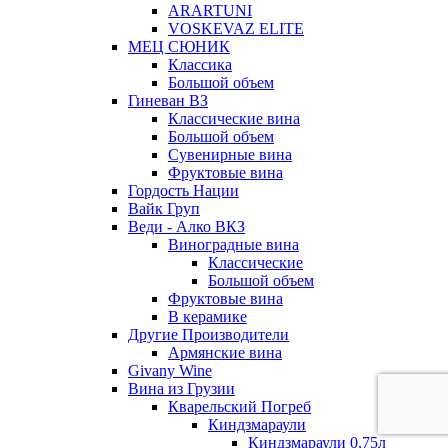
ARARTUNI
VOSKEVAZ ELITE
МЕЦ СЮНИК
Классика
Большой объем
Гиневан ВЗ
Классические вина
Большой объем
Сувенирные вина
Фруктовые вина
Гордость Нации
Вайк Груп
Веди - Алко ВКЗ
Виноградные вина
Классические
Большой объем
Фруктовые вина
В керамике
Другие Производители
Армянские вина
Givany Wine
Вина из Грузии
Кварельский Погреб
Киндзмараули
Киндзмараули 0,75л