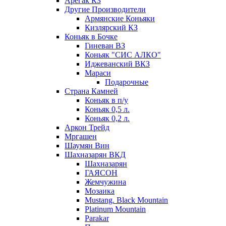
Арегак КЗ
Другие Производители
Армянские Коньяки
Кизлярский КЗ
Коньяк в Бочке
Гиневан ВЗ
Коньяк "СИС АЛКО"
Иджеванский ВКЗ
Мараси
Подарочные
Страна Камней
Коньяк в п/у
Коньяк 0,5 л.
Коньяк 0,2 л.
Аркон Трейд
Мргашен
Шаумян Вин
Шахназарян ВКД
Шахназарян
ГАЯСОН
Жемчужина
Мозаика
Mustang. Black Mountain
Platinum Mountain
Parakar