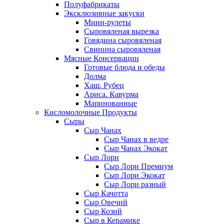
Полуфабрикаты
Эксклюзивные закуски
Мини-рулеты
Сыровяленая вырезка
Говядина сыровяленая
Свинина сыровяленая
Мясные Консервации
Готовые блюда и обеды
Долма
Хаш. Рубец
Ариса. Кавурма
Маринованные
Кисломолочные Продукты
Сыры
Сыр Чанах
Сыр Чанах в ведре
Сыр Чанах Экокат
Сыр Лори
Сыр Лори Премиум
Сыр Лори Экокат
Сыр Лори разный
Сыр Качотта
Сыр Овечий
Сыр Козий
Сыр в Керамике