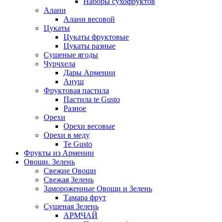
Наборы сухофруктов
Алани
Алани весовой
Цукаты
Цукаты фруктовые
Цукаты разные
Сушеные ягоды
Чурчхела
Дары Армении
Ануш
Фруктовая пастила
Пастила te Gusto
Разное
Орехи
Орехи весовые
Орехи в меду
Te Gusto
Фрукты из Армении
Овощи. Зелень
Свежие Овощи
Свежая Зелень
Замороженные Овощи и Зелень
Тамара фрут
Сушеная Зелень
АРМЧАЙ