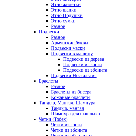
Этно жилетки
Этно шапки
Этно Подушки
Этно сумки
Разное
Подвески
Разное
Армянские буквы
Подвески маски
Подвески в машину
Подвески из дерева
Подвески из кости
Подвески из эбонита
Подвески Ностальгия
Браслеты
Разное
Браслеты из бисера
Кожаные браслеты
Тандыр, Мангал, Шампура
Тандыр, мангал
Шампура для шашлыка
Четки (Тзбех)
Четки из кости
Четки из эбонита
Четки из обсидиана