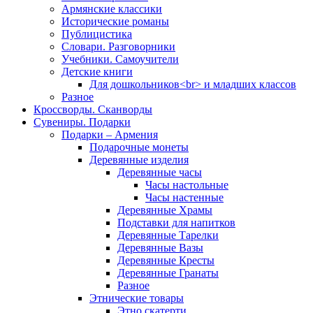
Армянские классики
Исторические романы
Публицистика
Словари. Разговорники
Учебники. Самоучители
Детские книги
Для дошкольников<br> и младших классов
Разное
Кроссворды. Сканворды
Сувениры. Подарки
Подарки – Армения
Подарочные монеты
Деревянные изделия
Деревянные часы
Часы настольные
Часы настенные
Деревянные Храмы
Подставки для напитков
Деревянные Тарелки
Деревянные Вазы
Деревянные Кресты
Деревянные Гранаты
Разное
Этнические товары
Этно скатерти