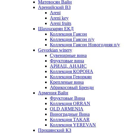
Матевосян Вайн
Аренийский ВЗ
Areni
Areni key
Areni fruits
Шахназарян ЕКД
Коллекция Гаясон
Коллекция Гаясон п/у
Коллекция Гаясон Новогодняя п/у
Gevorkian winery
Сувенирные вина
Фруктовые вина
АРИАЦ. АНАИС
Коллекция КОРОНА
Коллекция Геворкян
Крепленые вина
Абрикосовый Бренди
Армения Вайн
Фруктовые Вина
Коллекция ORRAN
OLD ARMENIA
Виноградные Вина
Коллекция TAKAR
Коллекция YEREVAN
Прошянский КЗ