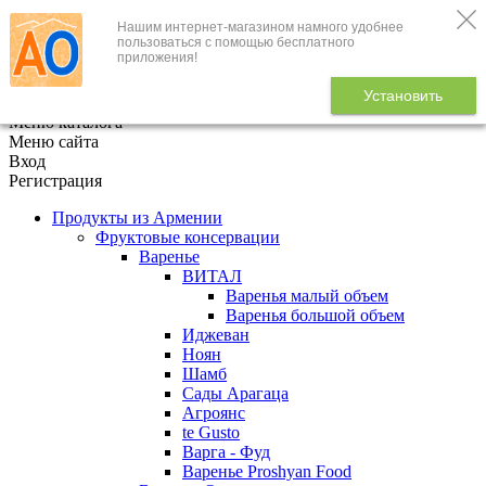
Нашим интернет-магазином намного удобнее
+7 (495) 646-888-1
пользоваться с помощью бесплатного
приложения!
В корзине
0
товаров
Установить
x
Меню каталога
Меню сайта
Вход
Регистрация
Продукты из Армении
Фруктовые консервации
Варенье
ВИТАЛ
Варенья малый объем
Варенья большой объем
Иджеван
Ноян
Шамб
Сады Арагаца
Агроянс
te Gusto
Варга - Фуд
Варенье Proshyan Food