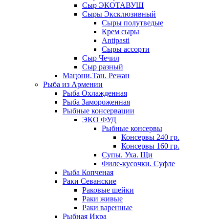
Сыр ЭКОТАВУШ
Сыры Эксклюзивный
Сыры полутведые
Крем сыры
Antipasti
Сыры ассорти
Сыр Чечил
Сыр разный
Мацони.Тан. Режан
Рыба из Армении
Рыба Охлажденная
Рыба Замороженная
Рыбные консервации
ЭКО ФУД
Рыбные консервы
Консервы 240 гр.
Консервы 160 гр.
Супы. Уха. Щи
Филе-кусочки. Суфле
Рыба Копченая
Раки Севанские
Раковые шейки
Раки живые
Раки варенные
Рыбная Икра