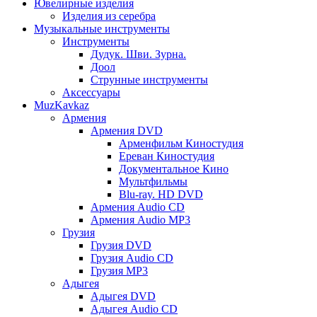
Ювелирные изделия
Изделия из серебра
Музыкальные инструменты
Инструменты
Дудук. Шви. Зурна.
Доол
Струнные инструменты
Аксессуары
MuzKavkaz
Армения
Армения DVD
Арменфильм Киностудия
Ереван Киностудия
Документальное Кино
Мультфильмы
Blu-ray. HD DVD
Армения Audio CD
Армения Audio MP3
Грузия
Грузия DVD
Грузия Audio CD
Грузия MP3
Адыгея
Адыгея DVD
Адыгея Audio CD