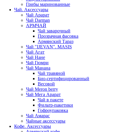
Грибы маринованные
Чай. Аксессуары
Чай Арарат
Чай Darman
АРМЧАЙ
Чай заварочный
Прозрачная фасовка
Армянский Тараз
Чай "IJEVAN". MASIS
Чай Агат
Чай Нане
Чай Гюмри
Чай Манана
Чай травяной
Био-сертифицированный
Весовой
Чай Meron berry
Чай Мега Арарат
Чай в пакете
Фильтр-пакетики
Гофроупаковка
Чай Амарас
Чайные аксессуары
Кофе. Аксессуары
Армянский кофе