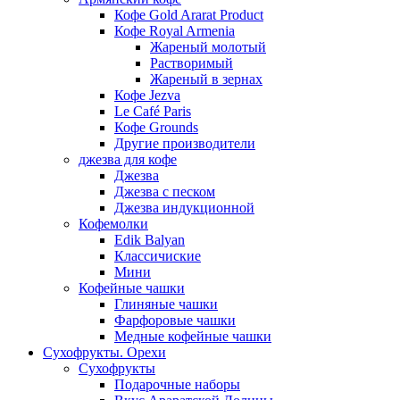
Кофе Gold Ararat Product
Кофе Royal Armenia
Жареный молотый
Растворимый
Жареный в зернах
Кофе Jezva
Le Café Paris
Кофе Grounds
Другие производители
джезва для кофе
Джезва
Джезва с песком
Джезва индукционной
Кофемолки
Edik Balyan
Классичиские
Мини
Кофейные чашки
Глиняные чашки
Фарфоровые чашки
Медные кофейные чашки
Сухофрукты. Орехи
Сухофрукты
Подарочные наборы