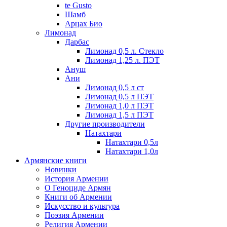
te Gusto
Шамб
Арцах Био
Лимонад
Дарбас
Лимонад 0,5 л. Стекло
Лимонад 1,25 л. ПЭТ
Ануш
Ани
Лимонад 0,5 л ст
Лимонад 0,5 л ПЭТ
Лимонад 1,0 л ПЭТ
Лимонад 1,5 л ПЭТ
Другие производители
Натахтари
Натахтари 0,5л
Натахтари 1,0л
Армянские книги
Новинки
История Армении
О Геноциде Армян
Книги об Армении
Иcкусство и культура
Поэзия Армении
Религия Армении