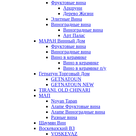
Фруктовые вина
Арцруни
Дерево Жизни
Элитные Вина
Виноградные вина
Виноградные вина
Арт Палас
МАРАН Винный Дом
Фруктовые вина
Виноградные вина
Вино в керамике
Вино в керамике
Вино в керамике п/у
Гетнатун Торговый Дом
GETNATOUN
GETNATOUN NEW
TIRANI. OLD CHINARI
МАП
Noyan Tapan
Arame Фруктовые вина
Arame Виноградные вина
Разные вина
Шаумян Вин
Воскевазский ВЗ
VOSKEVAZ