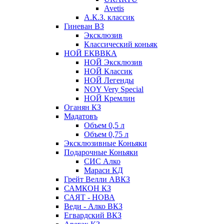
Avetis
А.К.З. классик
Гиневан ВЗ
Эксклюзив
Классический коньяк
НОЙ ЕКВВКА
НОЙ Эксклюзив
НОЙ Классик
НОЙ Легенды
NOY Very Speсial
НОЙ Кремлин
Оганян КЗ
Мадатовъ
Объем 0,5 л
Объем 0,75 л
Эксклюзивные Коньяки
Подарочные Коньяки
СИС Алко
Мараси КД
Грейт Велли АВКЗ
САМКОН КЗ
САЯТ - НОВА
Веди - Алко ВКЗ
Егвардский ВКЗ