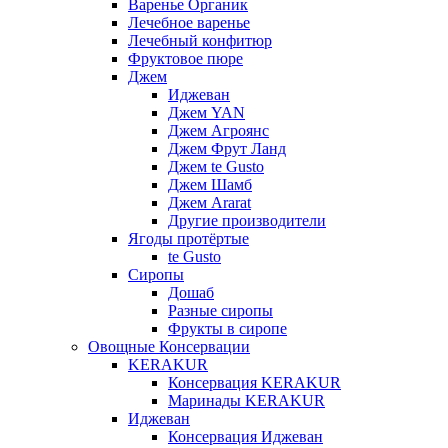
Варенье Органик
Лечебное варенье
Лечебный конфитюр
Фруктовое пюре
Джем
Иджеван
Джем YAN
Джем Агроянс
Джем Фрут Ланд
Джем te Gusto
Джем Шамб
Джем Ararat
Другие производители
Ягоды протёртые
te Gusto
Сиропы
Дошаб
Разные сиропы
Фрукты в сиропе
Овощные Консервации
KERAKUR
Консервация KERAKUR
Маринады KERAKUR
Иджеван
Консервация Иджеван