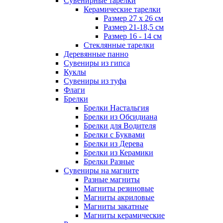
Сувенирные тарелки
Керамические тарелки
Размер 27 х 26 см
Размер 21-18,5 см
Размер 16 - 14 см
Стеклянные тарелки
Деревянные панно
Сувениры из гипса
Куклы
Сувениры из туфа
Флаги
Брелки
Брелки Настальгия
Брелки из Обсидиана
Брелки для Водителя
Брелки с Буквами
Брелки из Дерева
Брелки из Керамики
Брелки Разные
Сувениры на магните
Разные магниты
Магниты резиновые
Магниты акриловые
Магниты закатные
Магниты керамические