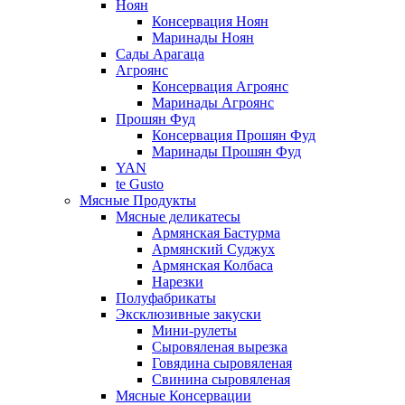
Ноян
Консервация Ноян
Маринады Ноян
Сады Арагаца
Агроянс
Консервация Агроянс
Маринады Агроянс
Прошян Фуд
Консервация Прошян Фуд
Маринады Прошян Фуд
YAN
te Gusto
Мясные Продукты
Мясные деликатесы
Армянская Бастурма
Армянский Суджух
Армянская Колбаса
Нарезки
Полуфабрикаты
Эксклюзивные закуски
Мини-рулеты
Сыровяленая вырезка
Говядина сыровяленая
Свинина сыровяленая
Мясные Консервации