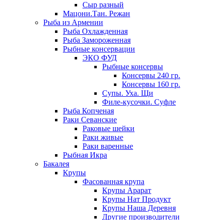
Сыр разный
Мацони.Тан. Режан
Рыба из Армении
Рыба Охлажденная
Рыба Замороженная
Рыбные консервации
ЭКО ФУД
Рыбные консервы
Консервы 240 гр.
Консервы 160 гр.
Супы. Уха. Щи
Филе-кусочки. Суфле
Рыба Копченая
Раки Севанские
Раковые шейки
Раки живые
Раки варенные
Рыбная Икра
Бакалея
Крупы
Фасованная крупа
Крупы Арарат
Крупы Нат Продукт
Крупы Наша Деревня
Другие производители