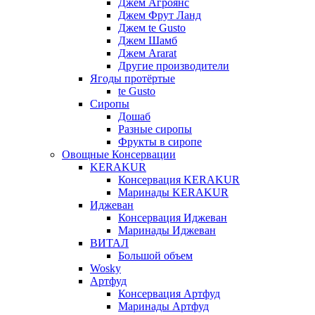
Джем Агроянс
Джем Фрут Ланд
Джем te Gusto
Джем Шамб
Джем Ararat
Другие производители
Ягоды протёртые
te Gusto
Сиропы
Дошаб
Разные сиропы
Фрукты в сиропе
Овощные Консервации
KERAKUR
Консервация KERAKUR
Маринады KERAKUR
Иджеван
Консервация Иджеван
Маринады Иджеван
ВИТАЛ
Большой объем
Wosky
Артфуд
Консервация Артфуд
Маринады Артфуд