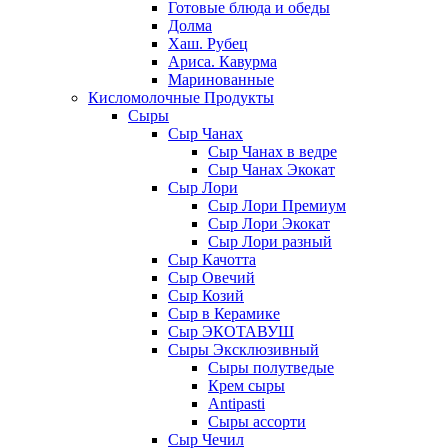
Готовые блюда и обеды
Долма
Хаш. Рубец
Ариса. Кавурма
Маринованные
Кисломолочные Продукты
Сыры
Сыр Чанах
Сыр Чанах в ведре
Сыр Чанах Экокат
Сыр Лори
Сыр Лори Премиум
Сыр Лори Экокат
Сыр Лори разный
Сыр Качотта
Сыр Овечий
Сыр Козий
Сыр в Керамике
Сыр ЭКОТАВУШ
Сыры Эксклюзивный
Сыры полутведые
Крем сыры
Antipasti
Сыры ассорти
Сыр Чечил