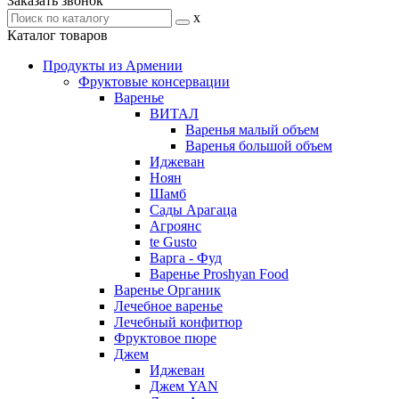
Заказать звонок
x
Каталог товаров
Продукты из Армении
Фруктовые консервации
Варенье
ВИТАЛ
Варенья малый объем
Варенья большой объем
Иджеван
Ноян
Шамб
Сады Арагаца
Агроянс
te Gusto
Варга - Фуд
Варенье Proshyan Food
Варенье Органик
Лечебное варенье
Лечебный конфитюр
Фруктовое пюре
Джем
Иджеван
Джем YAN