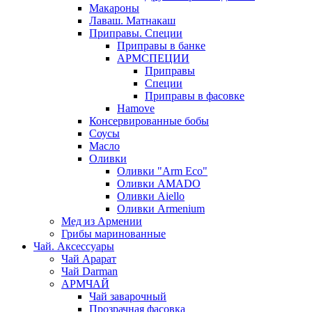
Макароны
Лаваш. Матнакаш
Приправы. Специи
Приправы в банке
АРМСПЕЦИИ
Приправы
Специи
Приправы в фасовке
Hamove
Консервированные бобы
Соусы
Масло
Оливки
Оливки "Arm Eco"
Оливки AMADO
Оливки Aiello
Оливки Armenium
Мед из Армении
Грибы маринованные
Чай. Аксессуары
Чай Арарат
Чай Darman
АРМЧАЙ
Чай заварочный
Прозрачная фасовка