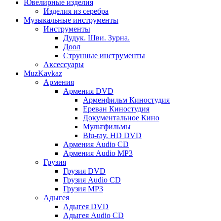
Ювелирные изделия
Изделия из серебра
Музыкальные инструменты
Инструменты
Дудук. Шви. Зурна.
Доол
Струнные инструменты
Аксессуары
MuzKavkaz
Армения
Армения DVD
Арменфильм Киностудия
Ереван Киностудия
Документальное Кино
Мультфильмы
Blu-ray. HD DVD
Армения Audio CD
Армения Audio MP3
Грузия
Грузия DVD
Грузия Audio CD
Грузия MP3
Адыгея
Адыгея DVD
Адыгея Audio CD