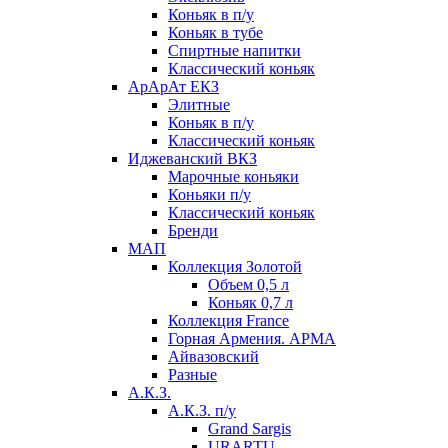
Коньяк в п/у
Коньяк в тубе
Спиртные напитки
Классический коньяк
АрАрАт ЕКЗ
Элитные
Коньяк в п/у
Классический коньяк
Иджеванский ВКЗ
Марочные коньяки
Коньяки п/у
Классический коньяк
Бренди
МАП
Коллекция Золотой
Объем 0,5 л
Коньяк 0,7 л
Коллекция France
Горная Армения. АРМА
Айвазовский
Разные
А.К.З.
А.К.З. п/у
Grand Sargis
URARTU