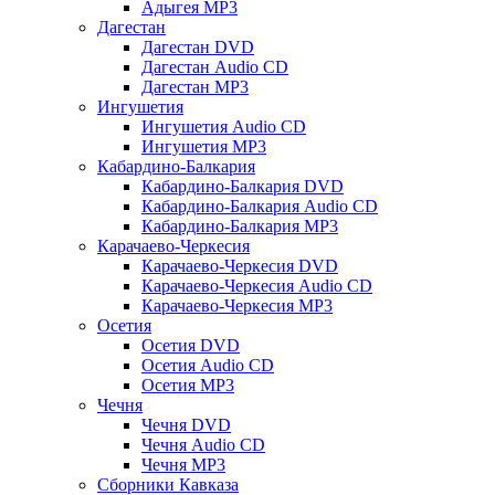
Адыгея MP3
Дагестан
Дагестан DVD
Дагестан Audio CD
Дагестан MP3
Ингушетия
Ингушетия Audio CD
Ингушетия MP3
Кабардино-Балкария
Кабардино-Балкария DVD
Кабардино-Балкария Audio CD
Кабардино-Балкария MP3
Карачаево-Черкесия
Карачаево-Черкесия DVD
Карачаево-Черкесия Audio CD
Карачаево-Черкесия MP3
Осетия
Осетия DVD
Осетия Audio CD
Осетия MP3
Чечня
Чечня DVD
Чечня Audio CD
Чечня MP3
Сборники Кавказа