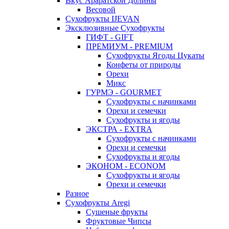
Вкус Араратской Долины
Весовой
Сухофрукты IJEVAN
Эксклюзивные Сухофрукты
ГИФТ - GIFT
ПРЕМИУМ - PREMIUM
Сухофрукты Ягоды Цукаты
Конфеты от природы
Орехи
Микс
ГУРМЭ - GOURMET
Сухофрукты с начинками
Орехи и семечки
Сухофрукты и ягоды
ЭКСТРА - EXTRA
Сухофрукты с начинками
Орехи и семечки
Сухофрукты и ягоды
ЭКОНОМ - ECONOM
Сухофрукты и ягоды
Орехи и семечки
Разное
Сухофрукты Aregi
Сушеные фрукты
Фруктовые Чипсы