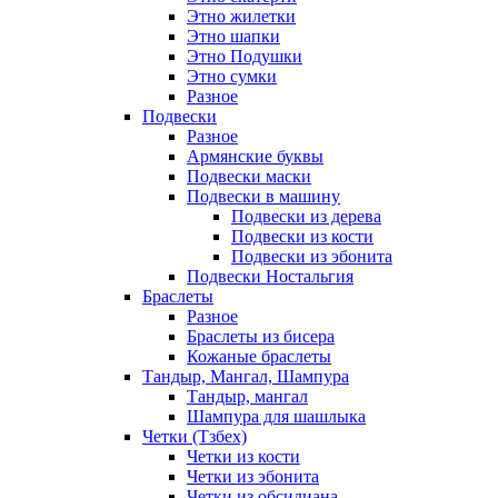
Этно жилетки
Этно шапки
Этно Подушки
Этно сумки
Разное
Подвески
Разное
Армянские буквы
Подвески маски
Подвески в машину
Подвески из дерева
Подвески из кости
Подвески из эбонита
Подвески Ностальгия
Браслеты
Разное
Браслеты из бисера
Кожаные браслеты
Тандыр, Мангал, Шампура
Тандыр, мангал
Шампура для шашлыка
Четки (Тзбех)
Четки из кости
Четки из эбонита
Четки из обсидиана