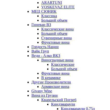
ARARTUNI
VOSKEVAZ ELITE
МЕЦ СЮНИК
Классика
Большой объем
Гиневан ВЗ
Классические вина
Большой объем
Сувенирные вина
Фруктовые вина
Гордость Нации
Вайк Груп
Веди - Алко ВКЗ
Виноградные вина
Классические
Большой объем
Фруктовые вина
В керамике
Другие Производители
Армянские вина
Givany Wine
Вина из Грузии
Кварельский Погреб
Киндзмараули
Киндзмараули 0,75л