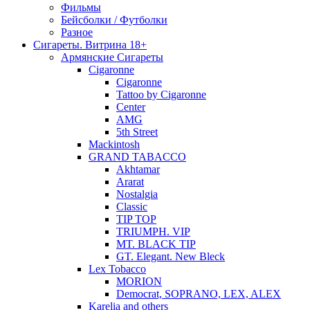
Фильмы
Бейсболки / Футболки
Разное
Сигареты. Витрина 18+
Армянские Сигареты
Cigaronne
Cigaronne
Tattoo by Cigaronne
Center
AMG
5th Street
Mackintosh
GRAND TABACCO
Akhtamar
Ararat
Nostalgia
Classic
TIP TOP
TRIUMPH. VIP
MT. BLACK TIP
GT. Elegant. New Bleck
Lex Tobacco
MORION
Democrat, SOPRANO, LEX, ALEX
Karelia and others