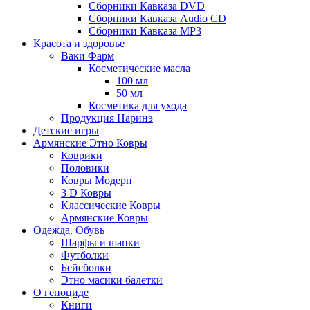
Сборники Кавказа DVD
Сборники Кавказа Audio CD
Сборники Кавказа MP3
Красота и здоровье
Ваки Фарм
Косметические масла
100 мл
50 мл
Косметика для ухода
Продукция Наринэ
Детские игры
Армянские Этно Ковры
Коврики
Половики
Ковры Модерн
3 D Ковры
Классические Ковры
Армянские Ковры
Одежда. Обувь
Шарфы и шапки
Футболки
Бейсболки
Этно масики балетки
О геноциде
Книги