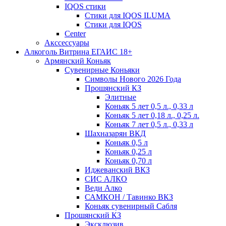
IQOS стики
Стики для IQOS ILUMA
Стики для IQOS
Сenter
Акссессуары
Алкоголь Витрина ЕГАИС 18+
Армянский Коньяк
Сувенирные Коньяки
Символы Нового 2026 Года
Прошянский КЗ
Элитные
Коньяк 5 лет 0,5 л., 0,33 л
Коньяк 5 лет 0,18 л., 0,25 л.
Коньяк 7 лет 0,5 л., 0,33 л
Шахназарян ВКД
Коньяк 0,5 л
Коньяк 0,25 л
Коньяк 0,70 л
Иджеванский ВКЗ
СИС АЛКО
Веди Алко
САМКОН / Тавинко ВКЗ
Коньяк сувенирный Сабля
Прошянский КЗ
Эксклюзив