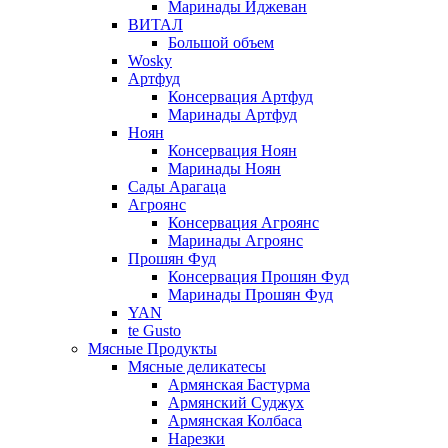
Маринады Иджеван
ВИТАЛ
Большой объем
Wosky
Артфуд
Консервация Артфуд
Маринады Артфуд
Ноян
Консервация Ноян
Маринады Ноян
Сады Арагаца
Агроянс
Консервация Агроянс
Маринады Агроянс
Прошян Фуд
Консервация Прошян Фуд
Маринады Прошян Фуд
YAN
te Gusto
Мясные Продукты
Мясные деликатесы
Армянская Бастурма
Армянский Суджух
Армянская Колбаса
Нарезки