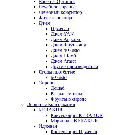
Варенье Органик
Лечебное варенье
Лечебный конфитюр
Фруктовое пюре
Джем
Иджеван
Джем YAN
Джем Агроянс
Джем Фрут Ланд
Джем te Gusto
Джем Шамб
Джем Ararat
Другие производители
Ягоды протёртые
te Gusto
Сиропы
Дошаб
Разные сиропы
Фрукты в сиропе
Овощные Консервации
KERAKUR
Консервация KERAKUR
Маринады KERAKUR
Иджеван
Консервация Иджеван