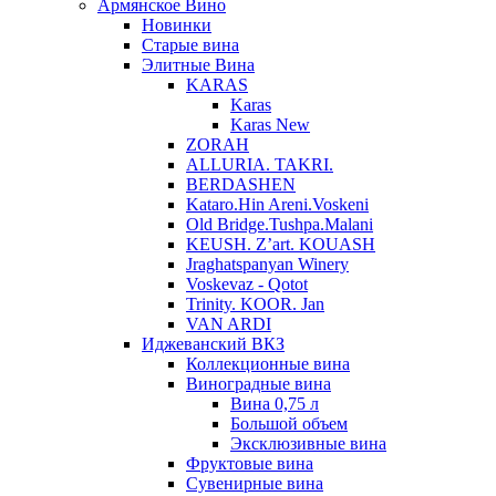
Армянское Вино
Новинки
Старые вина
Элитные Вина
KARAS
Karas
Karas New
ZORAH
ALLURIA. TAKRI.
BERDASHEN
Kataro.Hin Areni.Voskeni
Old Bridge.Tushpa.Malani
KEUSH. Z’art. KOUASH
Jraghatspanyan Winery
Voskevaz - Qotot
Trinity. KOOR. Jan
VAN ARDI
Иджеванский ВКЗ
Коллекционные вина
Виноградные вина
Вина 0,75 л
Большой объем
Эксклюзивные вина
Фруктовые вина
Cувенирные вина