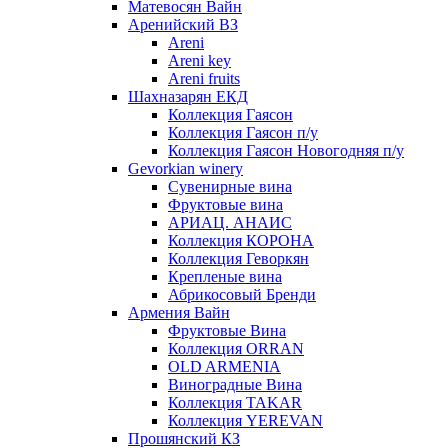
Матевосян Вайн
Аренийский ВЗ
Areni
Areni key
Areni fruits
Шахназарян ЕКД
Коллекция Гаясон
Коллекция Гаясон п/у
Коллекция Гаясон Новогодняя п/у
Gevorkian winery
Сувенирные вина
Фруктовые вина
АРИАЦ. АНАИС
Коллекция КОРОНА
Коллекция Геворкян
Крепленые вина
Абрикосовый Бренди
Армения Вайн
Фруктовые Вина
Коллекция ORRAN
OLD ARMENIA
Виноградные Вина
Коллекция TAKAR
Коллекция YEREVAN
Прошянский КЗ