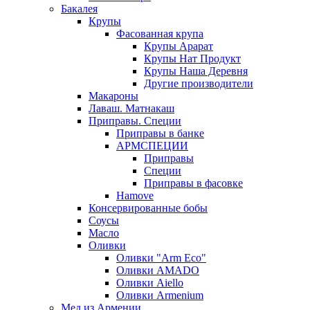
Бакалея
Крупы
Фасованная крупа
Крупы Арарат
Крупы Нат Продукт
Крупы Наша Деревня
Другие производители
Макароны
Лаваш. Матнакаш
Приправы. Специи
Приправы в банке
АРМСПЕЦИИ
Приправы
Специи
Приправы в фасовке
Hamove
Консервированные бобы
Соусы
Масло
Оливки
Оливки "Arm Eco"
Оливки AMADO
Оливки Aiello
Оливки Armenium
Мед из Армении