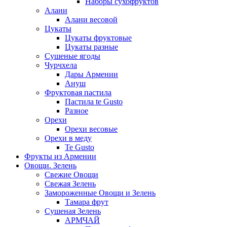
Наборы сухофруктов
Алани
Алани весовой
Цукаты
Цукаты фруктовые
Цукаты разные
Сушеные ягоды
Чурчхела
Дары Армении
Ануш
Фруктовая пастила
Пастила te Gusto
Разное
Орехи
Орехи весовые
Орехи в меду
Te Gusto
Фрукты из Армении
Овощи. Зелень
Свежие Овощи
Свежая Зелень
Замороженные Овощи и Зелень
Тамара фрут
Сушеная Зелень
АРМЧАЙ