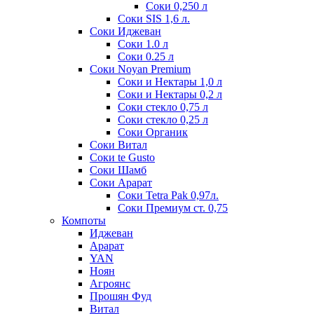
Соки 0,250 л
Соки SIS 1,6 л.
Соки Иджеван
Соки 1.0 л
Соки 0.25 л
Соки Noyan Premium
Соки и Нектары 1,0 л
Соки и Нектары 0,2 л
Соки стекло 0,75 л
Соки стекло 0,25 л
Соки Органик
Соки Витал
Соки te Gusto
Соки Шамб
Соки Арарат
Соки Tetra Pak 0,97л.
Соки Премиум ст. 0,75
Компоты
Иджеван
Арарат
YAN
Ноян
Агроянс
Прошян Фуд
Витал