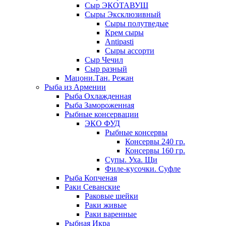
Сыр ЭКОТАВУШ
Сыры Эксклюзивный
Сыры полутведые
Крем сыры
Antipasti
Сыры ассорти
Сыр Чечил
Сыр разный
Мацони.Тан. Режан
Рыба из Армении
Рыба Охлажденная
Рыба Замороженная
Рыбные консервации
ЭКО ФУД
Рыбные консервы
Консервы 240 гр.
Консервы 160 гр.
Супы. Уха. Щи
Филе-кусочки. Суфле
Рыба Копченая
Раки Севанские
Раковые шейки
Раки живые
Раки варенные
Рыбная Икра