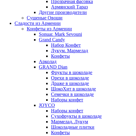
Прозрачная фасовка
Армянский Тараз
Другие производители
Сушеные Овощи
Сладости из Армении
Конфеты из Армении
Sonuar. Mark Sevouni
Grand Candy
Набор Конфет
Лукум. Мармелад
Конфеты
Арколад
GRAND Dian
Фрукты в шоколаде
Орехи в шоколаде
Драже в шоколаде
ШокоХит в шоколаде
Семечки в шоколаде
Наборы конфет
JOYCO
Наборы конфет
Сухофрукты в шоколаде
Мармелад. Лукум
Шоколадные плитки
Конфеты