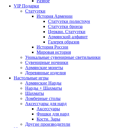
Разное
VIP Подарки
Статуэтки
История Армении
Статуэтки полистоун
Статуэтки бронза
Церкви. Статуэтки
Армянский алфавит
Галерея образов
История России
Мировая история
Уникальные сувенирные светильники
Сувенирные ночники
Армянские монеты
Деревянные изделия
Настольные игры
Армянские Нарды
Нарды + Шахматы
Шахматы
Ломберные столы
Аксессуары для нард
Аксессуары
Фишки для нард
Кости. Зары
Другие производители