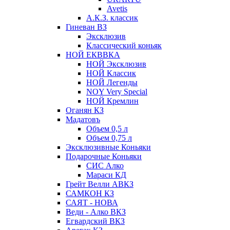
Avetis
А.К.З. классик
Гиневан ВЗ
Эксклюзив
Классический коньяк
НОЙ ЕКВВКА
НОЙ Эксклюзив
НОЙ Классик
НОЙ Легенды
NOY Very Speсial
НОЙ Кремлин
Оганян КЗ
Мадатовъ
Объем 0,5 л
Объем 0,75 л
Эксклюзивные Коньяки
Подарочные Коньяки
СИС Алко
Мараси КД
Грейт Велли АВКЗ
САМКОН КЗ
САЯТ - НОВА
Веди - Алко ВКЗ
Егвардский ВКЗ