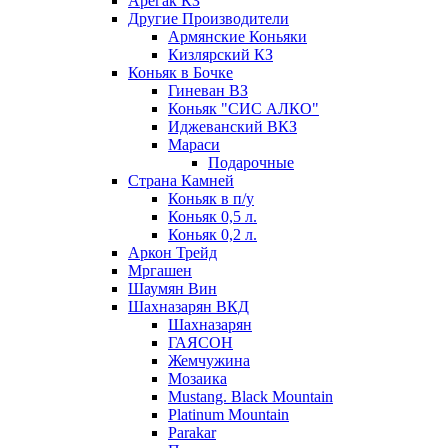
Арегак КЗ
Другие Производители
Армянские Коньяки
Кизлярский КЗ
Коньяк в Бочке
Гиневан ВЗ
Коньяк "СИС АЛКО"
Иджеванский ВКЗ
Мараси
Подарочные
Страна Камней
Коньяк в п/у
Коньяк 0,5 л.
Коньяк 0,2 л.
Аркон Трейд
Мргашен
Шаумян Вин
Шахназарян ВКД
Шахназарян
ГАЯСОН
Жемчужина
Мозаика
Mustang. Black Mountain
Platinum Mountain
Parakar