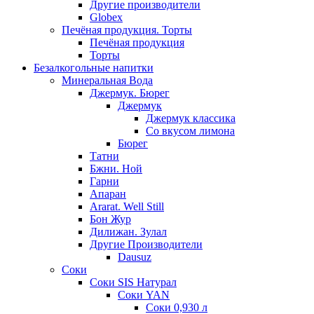
Другие производители
Globex
Печёная продукция. Торты
Печёная продукция
Торты
Безалкогольные напитки
Минеральная Вода
Джермук. Бюрег
Джермук
Джермук классика
Со вкусом лимона
Бюрег
Татни
Бжни. Ной
Гарни
Апаран
Ararat. Well Still
Бон Жур
Дилижан. Зулал
Другие Производители
Dausuz
Соки
Соки SIS Натурал
Соки YAN
Соки 0,930 л