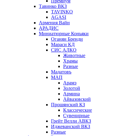
Премиум
Тавинко ВКЗ
TAVINKO
AGASI
Армения Вайн
АРАДИС
Миниатюрные Коньяки
Оганян Бренди
Мараси КД
СИС АЛКО
Животные
Храмы
Разные
Мадатовъ
МАП
Арамэ
Золотой
Армина
Айвазовский
Прошянский КЗ
Классические
Сувенирные
Грейт Велли АВКЗ
Иджеванский ВКЗ
Разные