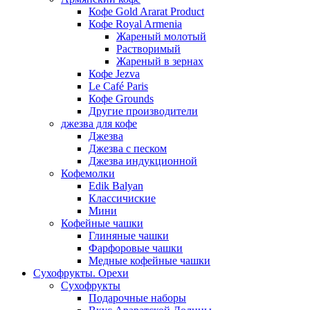
Кофе Gold Ararat Product
Кофе Royal Armenia
Жареный молотый
Растворимый
Жареный в зернах
Кофе Jezva
Le Café Paris
Кофе Grounds
Другие производители
джезва для кофе
Джезва
Джезва с песком
Джезва индукционной
Кофемолки
Edik Balyan
Классичиские
Мини
Кофейные чашки
Глиняные чашки
Фарфоровые чашки
Медные кофейные чашки
Сухофрукты. Орехи
Сухофрукты
Подарочные наборы