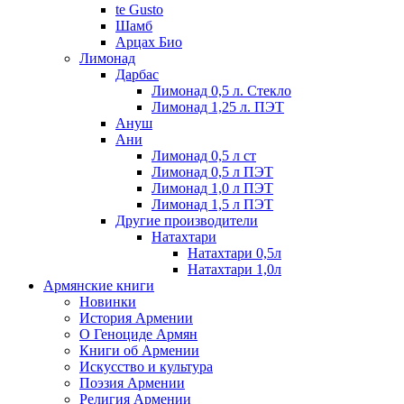
te Gusto
Шамб
Арцах Био
Лимонад
Дарбас
Лимонад 0,5 л. Стекло
Лимонад 1,25 л. ПЭТ
Ануш
Ани
Лимонад 0,5 л ст
Лимонад 0,5 л ПЭТ
Лимонад 1,0 л ПЭТ
Лимонад 1,5 л ПЭТ
Другие производители
Натахтари
Натахтари 0,5л
Натахтари 1,0л
Армянские книги
Новинки
История Армении
О Геноциде Армян
Книги об Армении
Иcкусство и культура
Поэзия Армении
Религия Армении