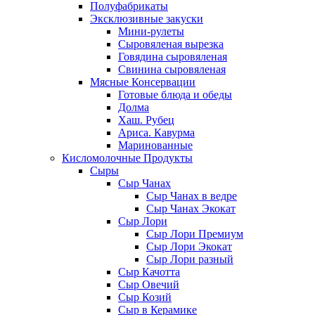
Полуфабрикаты
Эксклюзивные закуски
Мини-рулеты
Сыровяленая вырезка
Говядина сыровяленая
Свинина сыровяленая
Мясные Консервации
Готовые блюда и обеды
Долма
Хаш. Рубец
Ариса. Кавурма
Маринованные
Кисломолочные Продукты
Сыры
Сыр Чанах
Сыр Чанах в ведре
Сыр Чанах Экокат
Сыр Лори
Сыр Лори Премиум
Сыр Лори Экокат
Сыр Лори разный
Сыр Качотта
Сыр Овечий
Сыр Козий
Сыр в Керамике