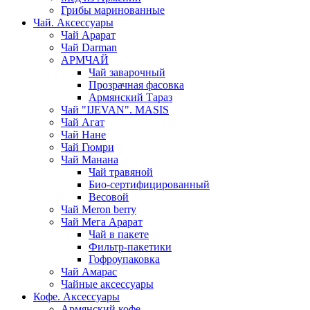
Грибы маринованные
Чай. Аксессуары
Чай Арарат
Чай Darman
АРМЧАЙ
Чай заварочный
Прозрачная фасовка
Армянский Тараз
Чай "IJEVAN". MASIS
Чай Агат
Чай Нане
Чай Гюмри
Чай Манана
Чай травяной
Био-сертифицированный
Весовой
Чай Meron berry
Чай Мега Арарат
Чай в пакете
Фильтр-пакетики
Гофроупаковка
Чай Амарас
Чайные аксессуары
Кофе. Аксессуары
Армянский кофе