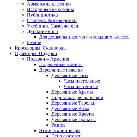
Армянские классики
Исторические романы
Публицистика
Словари. Разговорники
Учебники. Самоучители
Детские книги
Для дошкольников<br> и младших классов
Разное
Кроссворды. Сканворды
Сувениры. Подарки
Подарки – Армения
Подарочные монеты
Деревянные изделия
Деревянные часы
Часы настольные
Часы настенные
Деревянные Храмы
Подставки для напитков
Деревянные Тарелки
Деревянные Вазы
Деревянные Кресты
Деревянные Гранаты
Разное
Этнические товары
Этно скатерти