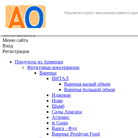
+7 (495) 646-888-1
Нашим интернет-магазином намного удо
В корзине
0
товаров
x
Меню каталога
Меню сайта
Вход
Регистрация
Продукты из Армении
Фруктовые консервации
Варенье
ВИТАЛ
Варенья малый объем
Варенья большой объем
Иджеван
Ноян
Шамб
Сады Арагаца
Агроянс
te Gusto
Варга - Фуд
Варенье Proshyan Food