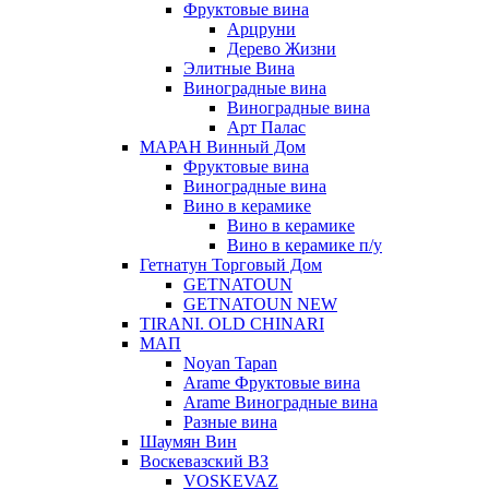
Фруктовые вина
Арцруни
Дерево Жизни
Элитные Вина
Виноградные вина
Виноградные вина
Арт Палас
МАРАН Винный Дом
Фруктовые вина
Виноградные вина
Вино в керамике
Вино в керамике
Вино в керамике п/у
Гетнатун Торговый Дом
GETNATOUN
GETNATOUN NEW
TIRANI. OLD CHINARI
МАП
Noyan Tapan
Arame Фруктовые вина
Arame Виноградные вина
Разные вина
Шаумян Вин
Воскевазский ВЗ
VOSKEVAZ