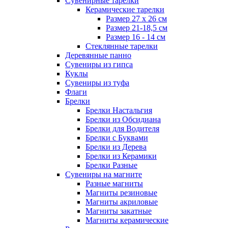
Сувенирные тарелки
Керамические тарелки
Размер 27 х 26 см
Размер 21-18,5 см
Размер 16 - 14 см
Стеклянные тарелки
Деревянные панно
Сувениры из гипса
Куклы
Сувениры из туфа
Флаги
Брелки
Брелки Настальгия
Брелки из Обсидиана
Брелки для Водителя
Брелки с Буквами
Брелки из Дерева
Брелки из Керамики
Брелки Разные
Сувениры на магните
Разные магниты
Магниты резиновые
Магниты акриловые
Магниты закатные
Магниты керамические