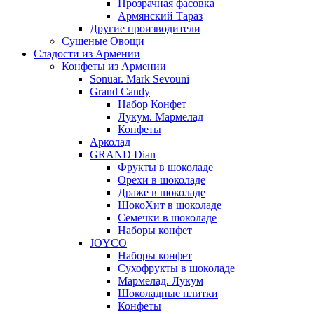
Прозрачная фасовка
Армянский Тараз
Другие производители
Сушеные Овощи
Сладости из Армении
Конфеты из Армении
Sonuar. Mark Sevouni
Grand Candy
Набор Конфет
Лукум. Мармелад
Конфеты
Арколад
GRAND Dian
Фрукты в шоколаде
Орехи в шоколаде
Драже в шоколаде
ШокоХит в шоколаде
Семечки в шоколаде
Наборы конфет
JOYCO
Наборы конфет
Сухофрукты в шоколаде
Мармелад. Лукум
Шоколадные плитки
Конфеты