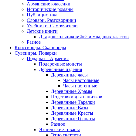
Армянские классики
Исторические романы
Публицистика
Словари. Разговорники
Учебники. Самоучители
Детские книги
Для дошкольников<br> и младших классов
Разное
Кроссворды. Сканворды
Сувениры. Подарки
Подарки – Армения
Подарочные монеты
Деревянные изделия
Деревянные часы
Часы настольные
Часы настенные
Деревянные Храмы
Подставки для напитков
Деревянные Тарелки
Деревянные Вазы
Деревянные Кресты
Деревянные Гранаты
Разное
Этнические товары
Этно скатерти