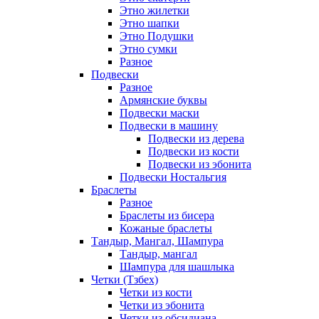
Этно жилетки
Этно шапки
Этно Подушки
Этно сумки
Разное
Подвески
Разное
Армянские буквы
Подвески маски
Подвески в машину
Подвески из дерева
Подвески из кости
Подвески из эбонита
Подвески Ностальгия
Браслеты
Разное
Браслеты из бисера
Кожаные браслеты
Тандыр, Мангал, Шампура
Тандыр, мангал
Шампура для шашлыка
Четки (Тзбех)
Четки из кости
Четки из эбонита
Четки из обсидиана