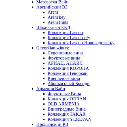
Матевосян Вайн
Аренийский ВЗ
Areni
Areni key
Areni fruits
Шахназарян ЕКД
Коллекция Гаясон
Коллекция Гаясон п/у
Коллекция Гаясон Новогодняя п/у
Gevorkian winery
Сувенирные вина
Фруктовые вина
АРИАЦ. АНАИС
Коллекция КОРОНА
Коллекция Геворкян
Крепленые вина
Абрикосовый Бренди
Армения Вайн
Фруктовые Вина
Коллекция ORRAN
OLD ARMENIA
Виноградные Вина
Коллекция TAKAR
Коллекция YEREVAN
Прошянский КЗ