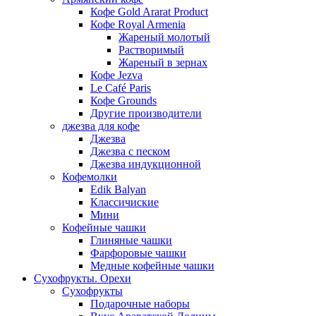
Кофе Gold Ararat Product
Кофе Royal Armenia
Жареный молотый
Растворимый
Жареный в зернах
Кофе Jezva
Le Café Paris
Кофе Grounds
Другие производители
джезва для кофе
Джезва
Джезва с песком
Джезва индукционной
Кофемолки
Edik Balyan
Классичиские
Мини
Кофейные чашки
Глиняные чашки
Фарфоровые чашки
Медные кофейные чашки
Сухофрукты. Орехи
Сухофрукты
Подарочные наборы