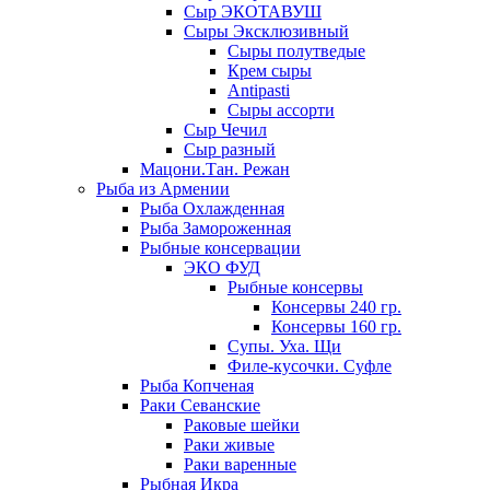
Сыр ЭКОТАВУШ
Сыры Эксклюзивный
Сыры полутведые
Крем сыры
Antipasti
Сыры ассорти
Сыр Чечил
Сыр разный
Мацони.Тан. Режан
Рыба из Армении
Рыба Охлажденная
Рыба Замороженная
Рыбные консервации
ЭКО ФУД
Рыбные консервы
Консервы 240 гр.
Консервы 160 гр.
Супы. Уха. Щи
Филе-кусочки. Суфле
Рыба Копченая
Раки Севанские
Раковые шейки
Раки живые
Раки варенные
Рыбная Икра