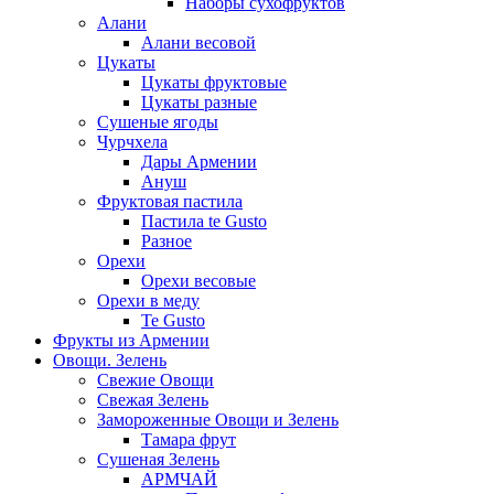
Наборы сухофруктов
Алани
Алани весовой
Цукаты
Цукаты фруктовые
Цукаты разные
Сушеные ягоды
Чурчхела
Дары Армении
Ануш
Фруктовая пастила
Пастила te Gusto
Разное
Орехи
Орехи весовые
Орехи в меду
Te Gusto
Фрукты из Армении
Овощи. Зелень
Свежие Овощи
Свежая Зелень
Замороженные Овощи и Зелень
Тамара фрут
Сушеная Зелень
АРМЧАЙ