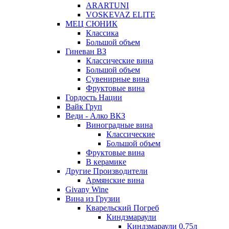
ARARTUNI
VOSKEVAZ ELITE
МЕЦ СЮНИК
Классика
Большой объем
Гиневан ВЗ
Классические вина
Большой объем
Сувенирные вина
Фруктовые вина
Гордость Нации
Вайк Груп
Веди - Алко ВКЗ
Виноградные вина
Классические
Большой объем
Фруктовые вина
В керамике
Другие Производители
Армянские вина
Givany Wine
Вина из Грузии
Кварельский Погреб
Киндзмараули
Киндзмараули 0,75л