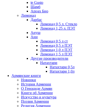
te Gusto
Шамб
Арцах Био
Лимонад
Дарбас
Лимонад 0,5 л. Стекло
Лимонад 1,25 л. ПЭТ
Ануш
Ани
Лимонад 0,5 л ст
Лимонад 0,5 л ПЭТ
Лимонад 1,0 л ПЭТ
Лимонад 1,5 л ПЭТ
Другие производители
Натахтари
Натахтари 0,5л
Натахтари 1,0л
Армянские книги
Новинки
История Армении
О Геноциде Армян
Книги об Армении
Иcкусство и культура
Поэзия Армении
Религия Армении