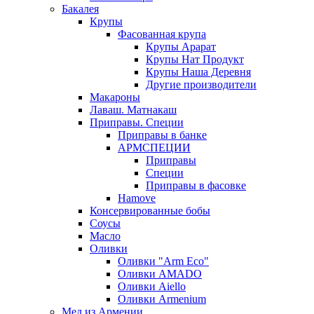
Бакалея
Крупы
Фасованная крупа
Крупы Арарат
Крупы Нат Продукт
Крупы Наша Деревня
Другие производители
Макароны
Лаваш. Матнакаш
Приправы. Специи
Приправы в банке
АРМСПЕЦИИ
Приправы
Специи
Приправы в фасовке
Hamove
Консервированные бобы
Соусы
Масло
Оливки
Оливки "Arm Eco"
Оливки AMADO
Оливки Aiello
Оливки Armenium
Мед из Армении