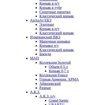
Коньяк в п/у
Коньяк в тубе
Спиртные напитки
Классический коньяк
АрАрАт ЕКЗ
Элитные
Коньяк в п/у
Классический коньяк
Иджеванский ВКЗ
Марочные коньяки
Коньяки п/у
Классический коньяк
Бренди
МАП
Коллекция Золотой
Объем 0,5 л
Коньяк 0,7 л
Коллекция France
Горная Армения. АРМА
Айвазовский
Разные
А.К.З.
А.К.З. п/у
Grand Sargis
URARTU