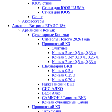
IQOS стики
Стики для IQOS ILUMA
Стики для IQOS
Сenter
Акссессуары
Алкоголь Витрина ЕГАИС 18+
Армянский Коньяк
Сувенирные Коньяки
Символы Нового 2026 Года
Прошянский КЗ
Элитные
Коньяк 5 лет 0,5 л., 0,33 л
Коньяк 5 лет 0,18 л., 0,25 л.
Коньяк 7 лет 0,5 л., 0,33 л
Шахназарян ВКД
Коньяк 0,5 л
Коньяк 0,25 л
Коньяк 0,70 л
Иджеванский ВКЗ
СИС АЛКО
Веди Алко
САМКОН / Тавинко ВКЗ
Коньяк сувенирный Сабля
Прошянский КЗ
Эксклюзив