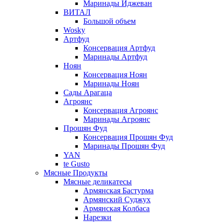
Маринады Иджеван
ВИТАЛ
Большой объем
Wosky
Артфуд
Консервация Артфуд
Маринады Артфуд
Ноян
Консервация Ноян
Маринады Ноян
Сады Арагаца
Агроянс
Консервация Агроянс
Маринады Агроянс
Прошян Фуд
Консервация Прошян Фуд
Маринады Прошян Фуд
YAN
te Gusto
Мясные Продукты
Мясные деликатесы
Армянская Бастурма
Армянский Суджух
Армянская Колбаса
Нарезки