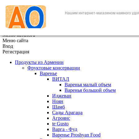
+7 (495) 646-888-1
Нашим интернет-магазином намного удо
В корзине
0
товаров
x
Меню каталога
Меню сайта
Вход
Регистрация
Продукты из Армении
Фруктовые консервации
Варенье
ВИТАЛ
Варенья малый объем
Варенья большой объем
Иджеван
Ноян
Шамб
Сады Арагаца
Агроянс
te Gusto
Варга - Фуд
Варенье Proshyan Food