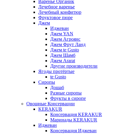
Варенье Органик
Лечебное варенье
Лечебный конфитюр
Фруктовое пюре
Джем
Иджеван
Джем YAN
Джем Агроянс
Джем Фрут Ланд
Джем te Gusto
Джем Шамб
Джем Ararat
Другие производители
Ягоды протёртые
te Gusto
Сиропы
Дошаб
Разные сиропы
Фрукты в сиропе
Овощные Консервации
KERAKUR
Консервация KERAKUR
Маринады KERAKUR
Иджеван
Консервация Иджеван