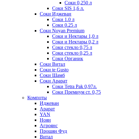
Соки 0,250 л
Соки SIS 1,6 л.
Соки Иджеван
Соки 1.0 л
Соки 0.25 л
Соки Noyan Premium
Соки и Нектары 1,0 л
Соки и Нектары 0,2 л
Соки стекло 0,75 л
Соки стекло 0,25 л
Соки Органик
Соки Витал
Соки te Gusto
Соки Шамб
Соки Арарат
Соки Tetra Pak 0,97л.
Соки Премиум ст. 0,75
Компоты
Иджеван
Арарат
YAN
Ноян
Агроянс
Прошян Фуд
Витал