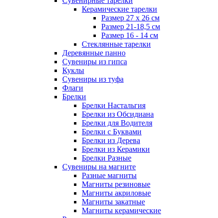
Сувенирные тарелки
Керамические тарелки
Размер 27 х 26 см
Размер 21-18,5 см
Размер 16 - 14 см
Стеклянные тарелки
Деревянные панно
Сувениры из гипса
Куклы
Сувениры из туфа
Флаги
Брелки
Брелки Настальгия
Брелки из Обсидиана
Брелки для Водителя
Брелки с Буквами
Брелки из Дерева
Брелки из Керамики
Брелки Разные
Сувениры на магните
Разные магниты
Магниты резиновые
Магниты акриловые
Магниты закатные
Магниты керамические