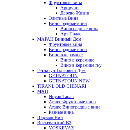
Фруктовые вина
Арцруни
Дерево Жизни
Элитные Вина
Виноградные вина
Виноградные вина
Арт Палас
МАРАН Винный Дом
Фруктовые вина
Виноградные вина
Вино в керамике
Вино в керамике
Вино в керамике п/у
Гетнатун Торговый Дом
GETNATOUN
GETNATOUN NEW
TIRANI. OLD CHINARI
МАП
Noyan Tapan
Arame Фруктовые вина
Arame Виноградные вина
Разные вина
Шаумян Вин
Воскевазский ВЗ
VOSKEVAZ