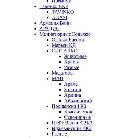
Премиум
Тавинко ВКЗ
TAVINKO
AGASI
Армения Вайн
АРАДИС
Миниатюрные Коньяки
Оганян Бренди
Мараси КД
СИС АЛКО
Животные
Храмы
Разные
Мадатовъ
МАП
Арамэ
Золотой
Армина
Айвазовский
Прошянский КЗ
Классические
Сувенирные
Грейт Велли АВКЗ
Иджеванский ВКЗ
Разные