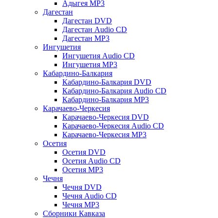
Адыгея MP3
Дагестан
Дагестан DVD
Дагестан Audio CD
Дагестан MP3
Ингушетия
Ингушетия Audio CD
Ингушетия MP3
Кабардино-Балкария
Кабардино-Балкария DVD
Кабардино-Балкария Audio CD
Кабардино-Балкария MP3
Карачаево-Черкесия
Карачаево-Черкесия DVD
Карачаево-Черкесия Audio CD
Карачаево-Черкесия MP3
Осетия
Осетия DVD
Осетия Audio CD
Осетия MP3
Чечня
Чечня DVD
Чечня Audio CD
Чечня MP3
Сборники Кавказа