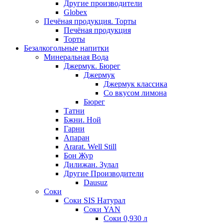
Другие производители
Globex
Печёная продукция. Торты
Печёная продукция
Торты
Безалкогольные напитки
Минеральная Вода
Джермук. Бюрег
Джермук
Джермук классика
Со вкусом лимона
Бюрег
Татни
Бжни. Ной
Гарни
Апаран
Ararat. Well Still
Бон Жур
Дилижан. Зулал
Другие Производители
Dausuz
Соки
Соки SIS Натурал
Соки YAN
Соки 0,930 л