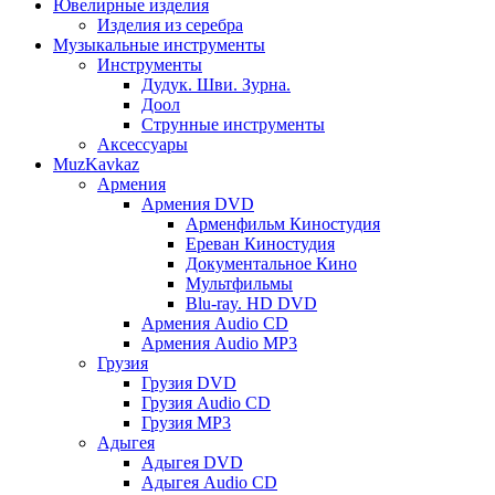
Ювелирные изделия
Изделия из серебра
Музыкальные инструменты
Инструменты
Дудук. Шви. Зурна.
Доол
Струнные инструменты
Аксессуары
MuzKavkaz
Армения
Армения DVD
Арменфильм Киностудия
Ереван Киностудия
Документальное Кино
Мультфильмы
Blu-ray. HD DVD
Армения Audio CD
Армения Audio MP3
Грузия
Грузия DVD
Грузия Audio CD
Грузия MP3
Адыгея
Адыгея DVD
Адыгея Audio CD