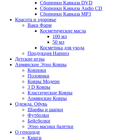
Сборники Кавказа DVD
Сборники Кавказа Audio CD
Сборники Кавказа MP3
Красота и здоровье
Ваки Фарм
Косметические масла
100 мл
50 мл
Косметика для ухода
Продукция Наринэ
Детские игры
Армянские Этно Ковры
Коврики
Половики
Ковры Модерн
3 D Ковры
Классические Ковры
Армянские Ковры
Одежда. Обувь
Шарфы и шапки
Футболки
Бейсболки
Этно масики балетки
О геноциде
Книги