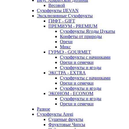
Вкус Араратской Долины
Весовой
Сухофрукты IJEVAN
Эксклюзивные Сухофрукты
ГИФТ - GIFT
ПРЕМИУМ - PREMIUM
Сухофрукты Ягоды Цукаты
Конфеты от природы
Орехи
Микс
ГУРМЭ - GOURMET
Сухофрукты с начинками
Орехи и семечки
Сухофрукты и ягоды
ЭКСТРА - EXTRA
Сухофрукты с начинками
Орехи и семечки
Сухофрукты и ягоды
ЭКОНОМ - ECONOM
Сухофрукты и ягоды
Орехи и семечки
Разное
Сухофрукты Aregi
Сушеные фрукты
Фруктовые Чипсы