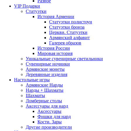
Разное
VIP Подарки
Статуэтки
История Армении
Статуэтки полистоун
Статуэтки бронза
Церкви. Статуэтки
Армянский алфавит
Галерея образов
История России
Мировая история
Уникальные сувенирные светильники
Сувенирные ночники
Армянские монеты
Деревянные изделия
Настольные игры
Армянские Нарды
Нарды + Шахматы
Шахматы
Ломберные столы
Аксессуары для нард
Аксессуары
Фишки для нард
Кости. Зары
Другие производители