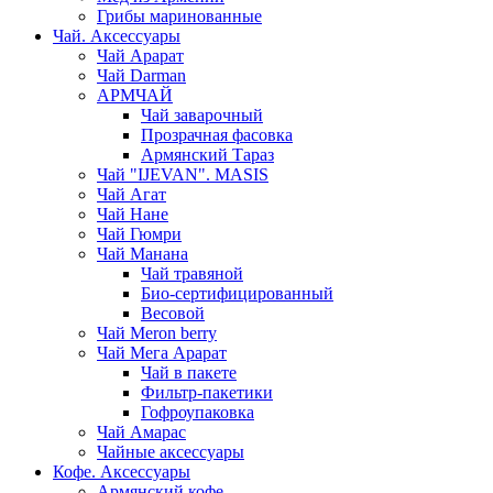
Грибы маринованные
Чай. Аксессуары
Чай Арарат
Чай Darman
АРМЧАЙ
Чай заварочный
Прозрачная фасовка
Армянский Тараз
Чай "IJEVAN". MASIS
Чай Агат
Чай Нане
Чай Гюмри
Чай Манана
Чай травяной
Био-сертифицированный
Весовой
Чай Meron berry
Чай Мега Арарат
Чай в пакете
Фильтр-пакетики
Гофроупаковка
Чай Амарас
Чайные аксессуары
Кофе. Аксессуары
Армянский кофе