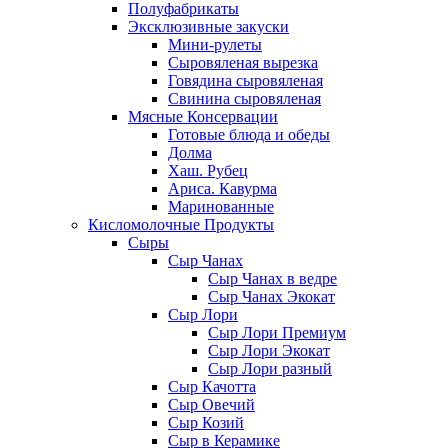
Полуфабрикаты
Эксклюзивные закуски
Мини-рулеты
Сыровяленая вырезка
Говядина сыровяленая
Свинина сыровяленая
Мясные Консервации
Готовые блюда и обеды
Долма
Хаш. Рубец
Ариса. Кавурма
Маринованные
Кисломолочные Продукты
Сыры
Сыр Чанах
Сыр Чанах в ведре
Сыр Чанах Экокат
Сыр Лори
Сыр Лори Премиум
Сыр Лори Экокат
Сыр Лори разный
Сыр Качотта
Сыр Овечий
Сыр Козий
Сыр в Керамике