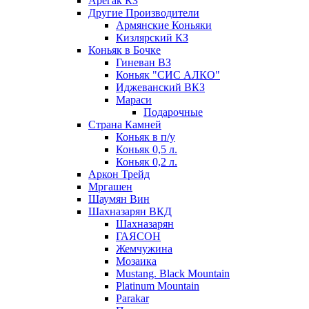
Арегак КЗ
Другие Производители
Армянские Коньяки
Кизлярский КЗ
Коньяк в Бочке
Гиневан ВЗ
Коньяк "СИС АЛКО"
Иджеванский ВКЗ
Мараси
Подарочные
Страна Камней
Коньяк в п/у
Коньяк 0,5 л.
Коньяк 0,2 л.
Аркон Трейд
Мргашен
Шаумян Вин
Шахназарян ВКД
Шахназарян
ГАЯСОН
Жемчужина
Мозаика
Mustang. Black Mountain
Platinum Mountain
Parakar