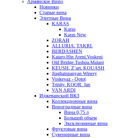
Армянское Вино
Новинки
Старые вина
Элитные Вина
KARAS
Karas
Karas New
ZORAH
ALLURIA. TAKRI.
BERDASHEN
Kataro.Hin Areni.Voskeni
Old Bridge.Tushpa.Malani
KEUSH. Z’art. KOUASH
Jraghatspanyan Winery
Voskevaz - Qotot
Trinity. KOOR. Jan
VAN ARDI
Иджеванский ВКЗ
Коллекционные вина
Виноградные вина
Вина 0,75 л
Большой объем
Эксклюзивные вина
Фруктовые вина
Cувенирные вина