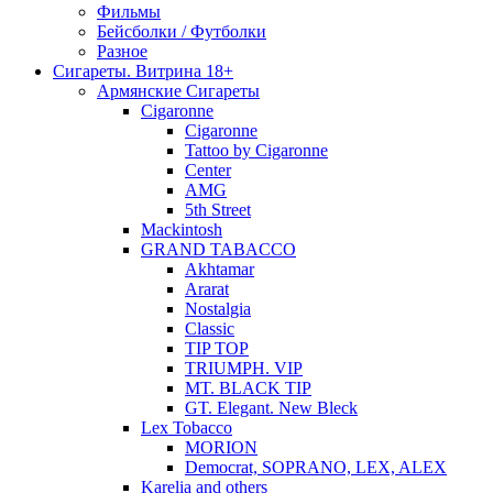
Фильмы
Бейсболки / Футболки
Разное
Сигареты. Витрина 18+
Армянские Сигареты
Cigaronne
Cigaronne
Tattoo by Cigaronne
Center
AMG
5th Street
Mackintosh
GRAND TABACCO
Akhtamar
Ararat
Nostalgia
Classic
TIP TOP
TRIUMPH. VIP
MT. BLACK TIP
GT. Elegant. New Bleck
Lex Tobacco
MORION
Democrat, SOPRANO, LEX, ALEX
Karelia and others