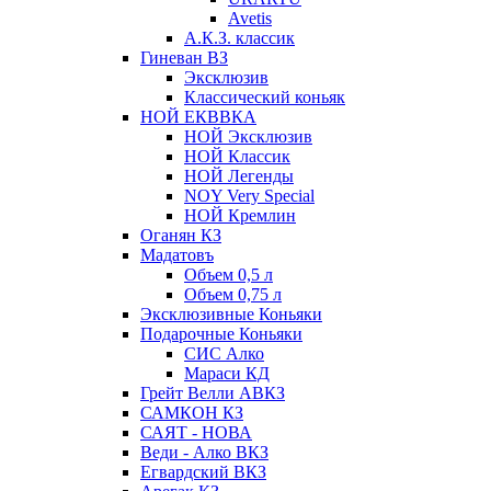
Avetis
А.К.З. классик
Гиневан ВЗ
Эксклюзив
Классический коньяк
НОЙ ЕКВВКА
НОЙ Эксклюзив
НОЙ Классик
НОЙ Легенды
NOY Very Speсial
НОЙ Кремлин
Оганян КЗ
Мадатовъ
Объем 0,5 л
Объем 0,75 л
Эксклюзивные Коньяки
Подарочные Коньяки
СИС Алко
Мараси КД
Грейт Велли АВКЗ
САМКОН КЗ
САЯТ - НОВА
Веди - Алко ВКЗ
Егвардский ВКЗ