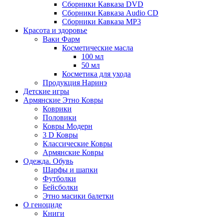
Сборники Кавказа DVD
Сборники Кавказа Audio CD
Сборники Кавказа MP3
Красота и здоровье
Ваки Фарм
Косметические масла
100 мл
50 мл
Косметика для ухода
Продукция Наринэ
Детские игры
Армянские Этно Ковры
Коврики
Половики
Ковры Модерн
3 D Ковры
Классические Ковры
Армянские Ковры
Одежда. Обувь
Шарфы и шапки
Футболки
Бейсболки
Этно масики балетки
О геноциде
Книги