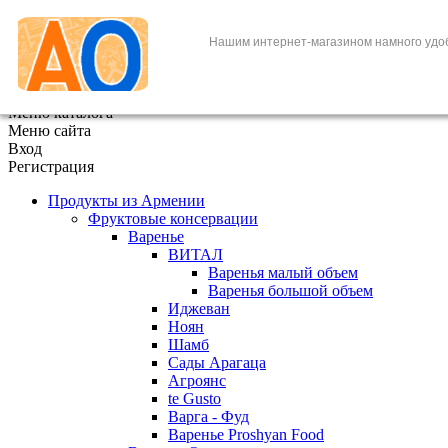
+7 (495) 646-888-1
Нашим интернет-магазином намного удо
В корзине
0
товаров
x
Меню каталога
Меню сайта
Вход
Регистрация
Продукты из Армении
Фруктовые консервации
Варенье
ВИТАЛ
Варенья малый объем
Варенья большой объем
Иджеван
Ноян
Шамб
Сады Арагаца
Агроянс
te Gusto
Варга - Фуд
Варенье Proshyan Food