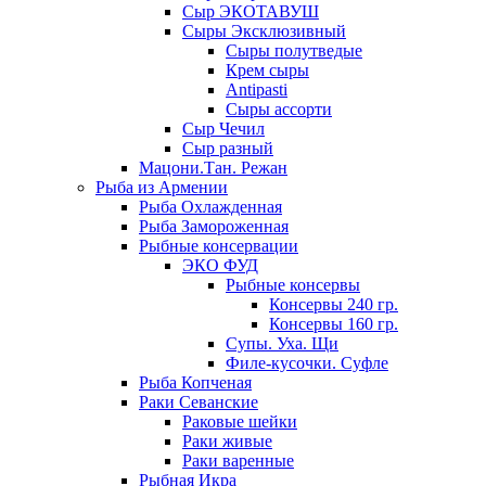
Сыр ЭКОТАВУШ
Сыры Эксклюзивный
Сыры полутведые
Крем сыры
Antipasti
Сыры ассорти
Сыр Чечил
Сыр разный
Мацони.Тан. Режан
Рыба из Армении
Рыба Охлажденная
Рыба Замороженная
Рыбные консервации
ЭКО ФУД
Рыбные консервы
Консервы 240 гр.
Консервы 160 гр.
Супы. Уха. Щи
Филе-кусочки. Суфле
Рыба Копченая
Раки Севанские
Раковые шейки
Раки живые
Раки варенные
Рыбная Икра