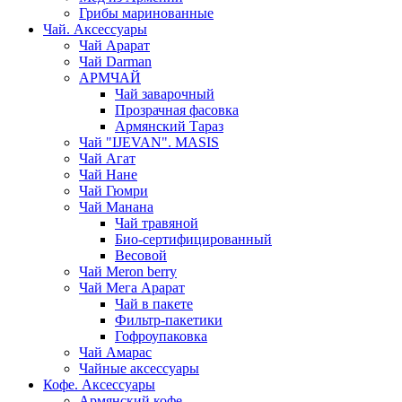
Грибы маринованные
Чай. Аксессуары
Чай Арарат
Чай Darman
АРМЧАЙ
Чай заварочный
Прозрачная фасовка
Армянский Тараз
Чай "IJEVAN". MASIS
Чай Агат
Чай Нане
Чай Гюмри
Чай Манана
Чай травяной
Био-сертифицированный
Весовой
Чай Meron berry
Чай Мега Арарат
Чай в пакете
Фильтр-пакетики
Гофроупаковка
Чай Амарас
Чайные аксессуары
Кофе. Аксессуары
Армянский кофе