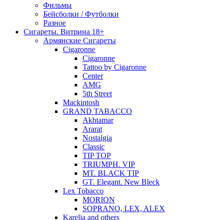
Фильмы
Бейсболки / Футболки
Разное
Сигареты. Витрина 18+
Армянские Сигареты
Cigaronne
Cigaronne
Tattoo by Cigaronne
Center
AMG
5th Street
Mackintosh
GRAND TABACCO
Akhtamar
Ararat
Nostalgia
Classic
TIP TOP
TRIUMPH. VIP
MT. BLACK TIP
GT. Elegant. New Bleck
Lex Tobacco
MORION
SOPRANO, LEX, ALEX
Karelia and others