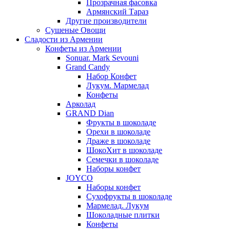
Прозрачная фасовка
Армянский Тараз
Другие производители
Сушеные Овощи
Сладости из Армении
Конфеты из Армении
Sonuar. Mark Sevouni
Grand Candy
Набор Конфет
Лукум. Мармелад
Конфеты
Арколад
GRAND Dian
Фрукты в шоколаде
Орехи в шоколаде
Драже в шоколаде
ШокоХит в шоколаде
Семечки в шоколаде
Наборы конфет
JOYCO
Наборы конфет
Сухофрукты в шоколаде
Мармелад. Лукум
Шоколадные плитки
Конфеты