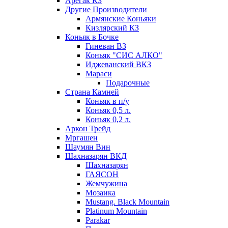
Арегак КЗ
Другие Производители
Армянские Коньяки
Кизлярский КЗ
Коньяк в Бочке
Гиневан ВЗ
Коньяк "СИС АЛКО"
Иджеванский ВКЗ
Мараси
Подарочные
Страна Камней
Коньяк в п/у
Коньяк 0,5 л.
Коньяк 0,2 л.
Аркон Трейд
Мргашен
Шаумян Вин
Шахназарян ВКД
Шахназарян
ГАЯСОН
Жемчужина
Мозаика
Mustang. Black Mountain
Platinum Mountain
Parakar