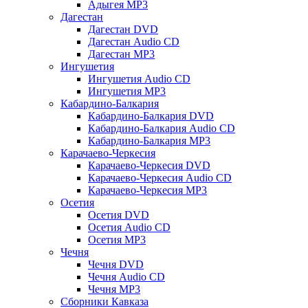
Адыгея MP3
Дагестан
Дагестан DVD
Дагестан Audio CD
Дагестан MP3
Ингушетия
Ингушетия Audio CD
Ингушетия MP3
Кабардино-Балкария
Кабардино-Балкария DVD
Кабардино-Балкария Audio CD
Кабардино-Балкария MP3
Карачаево-Черкесия
Карачаево-Черкесия DVD
Карачаево-Черкесия Audio CD
Карачаево-Черкесия MP3
Осетия
Осетия DVD
Осетия Audio CD
Осетия MP3
Чечня
Чечня DVD
Чечня Audio CD
Чечня MP3
Сборники Кавказа