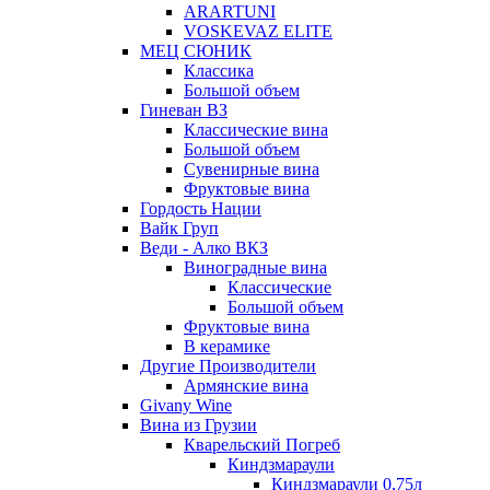
ARARTUNI
VOSKEVAZ ELITE
МЕЦ СЮНИК
Классика
Большой объем
Гиневан ВЗ
Классические вина
Большой объем
Сувенирные вина
Фруктовые вина
Гордость Нации
Вайк Груп
Веди - Алко ВКЗ
Виноградные вина
Классические
Большой объем
Фруктовые вина
В керамике
Другие Производители
Армянские вина
Givany Wine
Вина из Грузии
Кварельский Погреб
Киндзмараули
Киндзмараули 0,75л