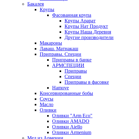
Бакалея
Крупы
Фасованная крупа
Крупы Арарат
Крупы Нат Продукт
Крупы Наша Деревня
Другие производители
Макароны
Лаваш. Матнакаш
Приправы. Специи
Приправы в банке
АРМСПЕЦИИ
Приправы
Специи
Приправы в фасовке
Hamove
Консервированные бобы
Соусы
Масло
Оливки
Оливки "Arm Eco"
Оливки AMADO
Оливки Aiello
Оливки Armenium
Мед из Армении