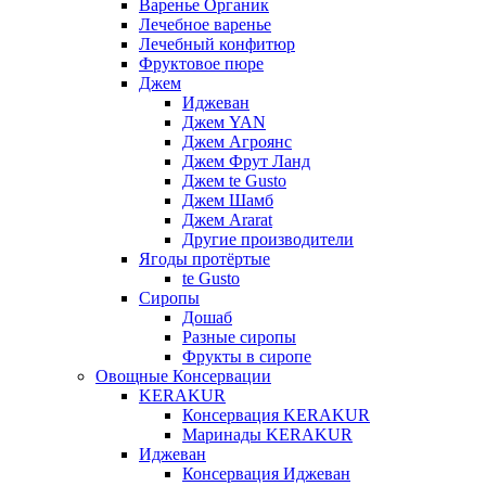
Варенье Органик
Лечебное варенье
Лечебный конфитюр
Фруктовое пюре
Джем
Иджеван
Джем YAN
Джем Агроянс
Джем Фрут Ланд
Джем te Gusto
Джем Шамб
Джем Ararat
Другие производители
Ягоды протёртые
te Gusto
Сиропы
Дошаб
Разные сиропы
Фрукты в сиропе
Овощные Консервации
KERAKUR
Консервация KERAKUR
Маринады KERAKUR
Иджеван
Консервация Иджеван