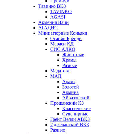
Премиум
Тавинко ВКЗ
TAVINKO
AGASI
Армения Вайн
АРАДИС
Миниатюрные Коньяки
Оганян Бренди
Мараси КД
СИС АЛКО
Животные
Храмы
Разные
Мадатовъ
МАП
Арамэ
Золотой
Армина
Айвазовский
Прошянский КЗ
Классические
Сувенирные
Грейт Велли АВКЗ
Иджеванский ВКЗ
Разные