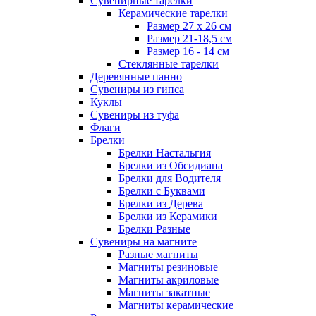
Сувенирные тарелки
Керамические тарелки
Размер 27 х 26 см
Размер 21-18,5 см
Размер 16 - 14 см
Стеклянные тарелки
Деревянные панно
Сувениры из гипса
Куклы
Сувениры из туфа
Флаги
Брелки
Брелки Настальгия
Брелки из Обсидиана
Брелки для Водителя
Брелки с Буквами
Брелки из Дерева
Брелки из Керамики
Брелки Разные
Сувениры на магните
Разные магниты
Магниты резиновые
Магниты акриловые
Магниты закатные
Магниты керамические