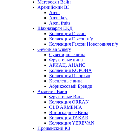
Матевосян Вайн
Аренийский ВЗ
Areni
Areni key
Areni fruits
Шахназарян ЕКД
Коллекция Гаясон
Коллекция Гаясон п/у
Коллекция Гаясон Новогодняя п/у
Gevorkian winery
Сувенирные вина
Фруктовые вина
АРИАЦ. АНАИС
Коллекция КОРОНА
Коллекция Геворкян
Крепленые вина
Абрикосовый Бренди
Армения Вайн
Фруктовые Вина
Коллекция ORRAN
OLD ARMENIA
Виноградные Вина
Коллекция TAKAR
Коллекция YEREVAN
Прошянский КЗ