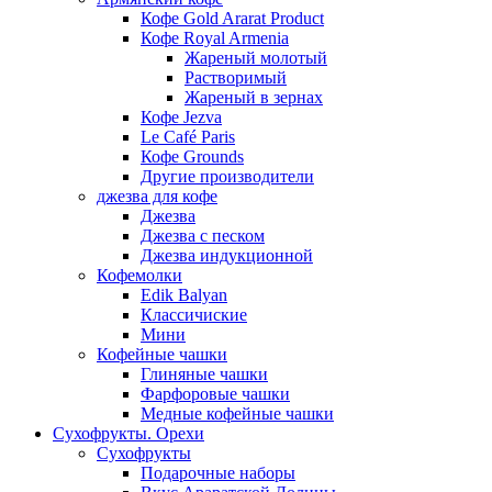
Кофе Gold Ararat Product
Кофе Royal Armenia
Жареный молотый
Растворимый
Жареный в зернах
Кофе Jezva
Le Café Paris
Кофе Grounds
Другие производители
джезва для кофе
Джезва
Джезва с песком
Джезва индукционной
Кофемолки
Edik Balyan
Классичиские
Мини
Кофейные чашки
Глиняные чашки
Фарфоровые чашки
Медные кофейные чашки
Сухофрукты. Орехи
Сухофрукты
Подарочные наборы