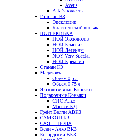
Avetis
А.К.З. классик
Гиневан ВЗ
Эксклюзив
Классический коньяк
НОЙ ЕКВВКА
НОЙ Эксклюзив
НОЙ Классик
НОЙ Легенды
NOY Very Speсial
НОЙ Кремлин
Оганян КЗ
Мадатовъ
Объем 0,5 л
Объем 0,75 л
Эксклюзивные Коньяки
Подарочные Коньяки
СИС Алко
Мараси КД
Грейт Велли АВКЗ
САМКОН КЗ
САЯТ - НОВА
Веди - Алко ВКЗ
Егвардский ВКЗ