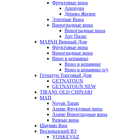
Фруктовые вина
Арцруни
Дерево Жизни
Элитные Вина
Виноградные вина
Виноградные вина
Арт Палас
МАРАН Винный Дом
Фруктовые вина
Виноградные вина
Вино в керамике
Вино в керамике
Вино в керамике п/у
Гетнатун Торговый Дом
GETNATOUN
GETNATOUN NEW
TIRANI. OLD CHINARI
МАП
Noyan Tapan
Arame Фруктовые вина
Arame Виноградные вина
Разные вина
Шаумян Вин
Воскевазский ВЗ
VOSKEVAZ