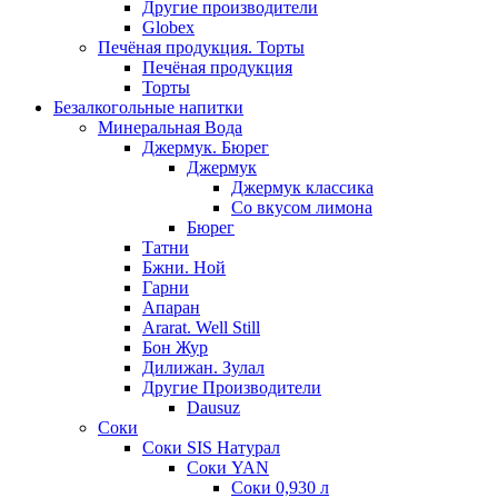
Другие производители
Globex
Печёная продукция. Торты
Печёная продукция
Торты
Безалкогольные напитки
Минеральная Вода
Джермук. Бюрег
Джермук
Джермук классика
Со вкусом лимона
Бюрег
Татни
Бжни. Ной
Гарни
Апаран
Ararat. Well Still
Бон Жур
Дилижан. Зулал
Другие Производители
Dausuz
Соки
Соки SIS Натурал
Соки YAN
Соки 0,930 л