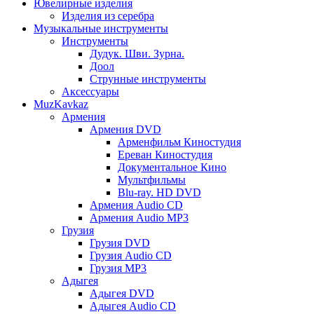
Ювелирные изделия
Изделия из серебра
Музыкальные инструменты
Инструменты
Дудук. Шви. Зурна.
Доол
Струнные инструменты
Аксессуары
MuzKavkaz
Армения
Армения DVD
Арменфильм Киностудия
Ереван Киностудия
Документальное Кино
Мультфильмы
Blu-ray. HD DVD
Армения Audio CD
Армения Audio MP3
Грузия
Грузия DVD
Грузия Audio CD
Грузия MP3
Адыгея
Адыгея DVD
Адыгея Audio CD