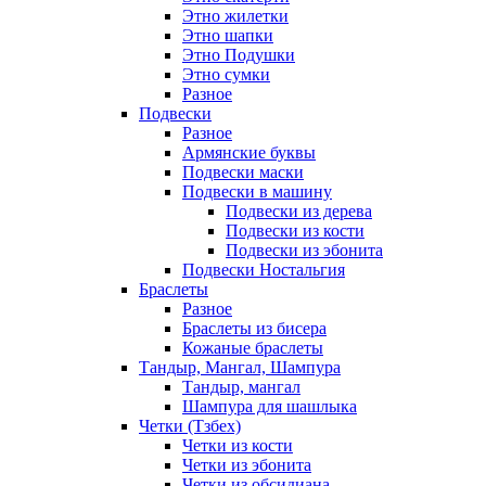
Этно жилетки
Этно шапки
Этно Подушки
Этно сумки
Разное
Подвески
Разное
Армянские буквы
Подвески маски
Подвески в машину
Подвески из дерева
Подвески из кости
Подвески из эбонита
Подвески Ностальгия
Браслеты
Разное
Браслеты из бисера
Кожаные браслеты
Тандыр, Мангал, Шампура
Тандыр, мангал
Шампура для шашлыка
Четки (Тзбех)
Четки из кости
Четки из эбонита
Четки из обсидиана