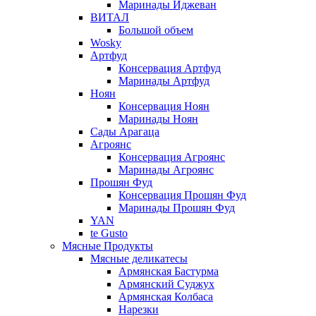
Маринады Иджеван
ВИТАЛ
Большой объем
Wosky
Артфуд
Консервация Артфуд
Маринады Артфуд
Ноян
Консервация Ноян
Маринады Ноян
Сады Арагаца
Агроянс
Консервация Агроянс
Маринады Агроянс
Прошян Фуд
Консервация Прошян Фуд
Маринады Прошян Фуд
YAN
te Gusto
Мясные Продукты
Мясные деликатесы
Армянская Бастурма
Армянский Суджух
Армянская Колбаса
Нарезки