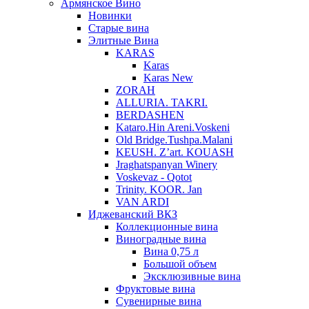
Армянское Вино
Новинки
Старые вина
Элитные Вина
KARAS
Karas
Karas New
ZORAH
ALLURIA. TAKRI.
BERDASHEN
Kataro.Hin Areni.Voskeni
Old Bridge.Tushpa.Malani
KEUSH. Z’art. KOUASH
Jraghatspanyan Winery
Voskevaz - Qotot
Trinity. KOOR. Jan
VAN ARDI
Иджеванский ВКЗ
Коллекционные вина
Виноградные вина
Вина 0,75 л
Большой объем
Эксклюзивные вина
Фруктовые вина
Cувенирные вина