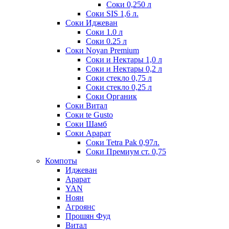
Соки 0,250 л
Соки SIS 1,6 л.
Соки Иджеван
Соки 1.0 л
Соки 0.25 л
Соки Noyan Premium
Соки и Нектары 1,0 л
Соки и Нектары 0,2 л
Соки стекло 0,75 л
Соки стекло 0,25 л
Соки Органик
Соки Витал
Соки te Gusto
Соки Шамб
Соки Арарат
Соки Tetra Pak 0,97л.
Соки Премиум ст. 0,75
Компоты
Иджеван
Арарат
YAN
Ноян
Агроянс
Прошян Фуд
Витал