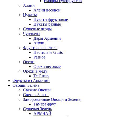
Наборы сухофруктов
Алани
Алани весовой
Цукаты
Цукаты фруктовые
Цукаты разные
Сушеные ягоды
Чурчхела
Дары Армении
Ануш
Фруктовая пастила
Пастила te Gusto
Разное
Орехи
Орехи весовые
Орехи в меду
Te Gusto
Фрукты из Армении
Овощи. Зелень
Свежие Овощи
Свежая Зелень
Замороженные Овощи и Зелень
Тамара фрут
Сушеная Зелень
АРМЧАЙ