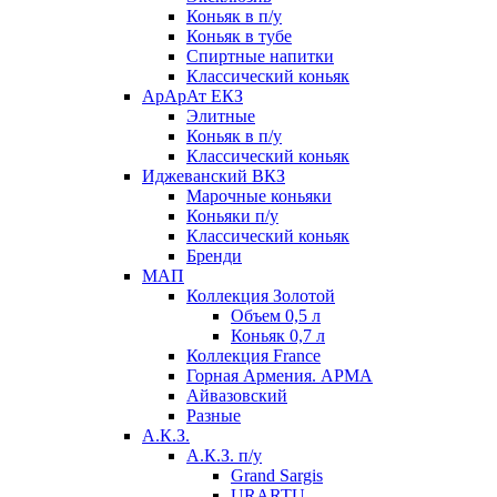
Коньяк в п/у
Коньяк в тубе
Спиртные напитки
Классический коньяк
АрАрАт ЕКЗ
Элитные
Коньяк в п/у
Классический коньяк
Иджеванский ВКЗ
Марочные коньяки
Коньяки п/у
Классический коньяк
Бренди
МАП
Коллекция Золотой
Объем 0,5 л
Коньяк 0,7 л
Коллекция France
Горная Армения. АРМА
Айвазовский
Разные
А.К.З.
А.К.З. п/у
Grand Sargis
URARTU