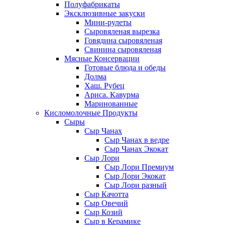
Полуфабрикаты
Эксклюзивные закуски
Мини-рулеты
Сыровяленая вырезка
Говядина сыровяленая
Свинина сыровяленая
Мясные Консервации
Готовые блюда и обеды
Долма
Хаш. Рубец
Ариса. Кавурма
Маринованные
Кисломолочные Продукты
Сыры
Сыр Чанах
Сыр Чанах в ведре
Сыр Чанах Экокат
Сыр Лори
Сыр Лори Премиум
Сыр Лори Экокат
Сыр Лори разный
Сыр Качотта
Сыр Овечий
Сыр Козий
Сыр в Керамике