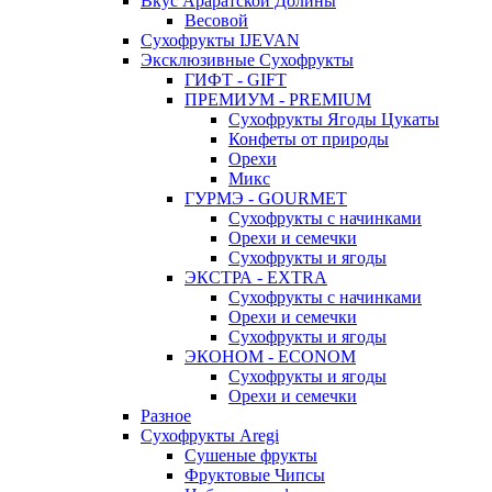
Вкус Араратской Долины
Весовой
Сухофрукты IJEVAN
Эксклюзивные Сухофрукты
ГИФТ - GIFT
ПРЕМИУМ - PREMIUM
Сухофрукты Ягоды Цукаты
Конфеты от природы
Орехи
Микс
ГУРМЭ - GOURMET
Сухофрукты с начинками
Орехи и семечки
Сухофрукты и ягоды
ЭКСТРА - EXTRA
Сухофрукты с начинками
Орехи и семечки
Сухофрукты и ягоды
ЭКОНОМ - ECONOM
Сухофрукты и ягоды
Орехи и семечки
Разное
Сухофрукты Aregi
Сушеные фрукты
Фруктовые Чипсы