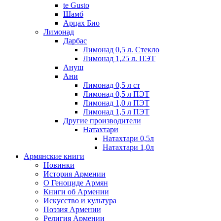
te Gusto
Шамб
Арцах Био
Лимонад
Дарбас
Лимонад 0,5 л. Стекло
Лимонад 1,25 л. ПЭТ
Ануш
Ани
Лимонад 0,5 л ст
Лимонад 0,5 л ПЭТ
Лимонад 1,0 л ПЭТ
Лимонад 1,5 л ПЭТ
Другие производители
Натахтари
Натахтари 0,5л
Натахтари 1,0л
Армянские книги
Новинки
История Армении
О Геноциде Армян
Книги об Армении
Иcкусство и культура
Поэзия Армении
Религия Армении