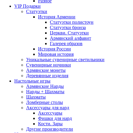
Разное
VIP Подарки
Статуэтки
История Армении
Статуэтки полистоун
Статуэтки бронза
Церкви. Статуэтки
Армянский алфавит
Галерея образов
История России
Мировая история
Уникальные сувенирные светильники
Сувенирные ночники
Армянские монеты
Деревянные изделия
Настольные игры
Армянские Нарды
Нарды + Шахматы
Шахматы
Ломберные столы
Аксессуары для нард
Аксессуары
Фишки для нард
Кости. Зары
Другие производители