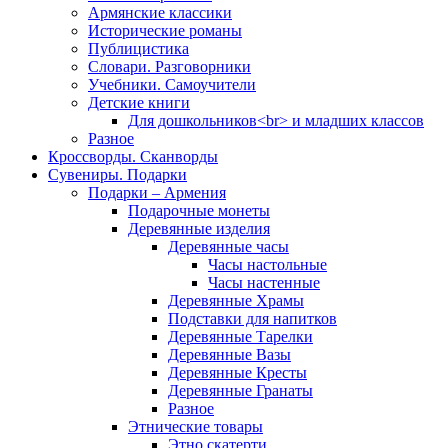
Армянские классики
Исторические романы
Публицистика
Словари. Разговорники
Учебники. Самоучители
Детские книги
Для дошкольников<br> и младших классов
Разное
Кроссворды. Сканворды
Сувениры. Подарки
Подарки – Армения
Подарочные монеты
Деревянные изделия
Деревянные часы
Часы настольные
Часы настенные
Деревянные Храмы
Подставки для напитков
Деревянные Тарелки
Деревянные Вазы
Деревянные Кресты
Деревянные Гранаты
Разное
Этнические товары
Этно скатерти