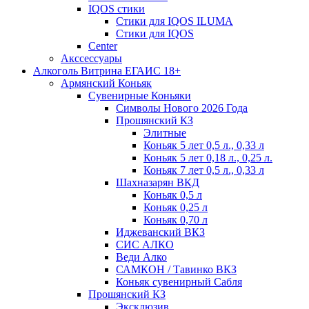
IQOS стики
Стики для IQOS ILUMA
Стики для IQOS
Сenter
Акссессуары
Алкоголь Витрина ЕГАИС 18+
Армянский Коньяк
Сувенирные Коньяки
Символы Нового 2026 Года
Прошянский КЗ
Элитные
Коньяк 5 лет 0,5 л., 0,33 л
Коньяк 5 лет 0,18 л., 0,25 л.
Коньяк 7 лет 0,5 л., 0,33 л
Шахназарян ВКД
Коньяк 0,5 л
Коньяк 0,25 л
Коньяк 0,70 л
Иджеванский ВКЗ
СИС АЛКО
Веди Алко
САМКОН / Тавинко ВКЗ
Коньяк сувенирный Сабля
Прошянский КЗ
Эксклюзив