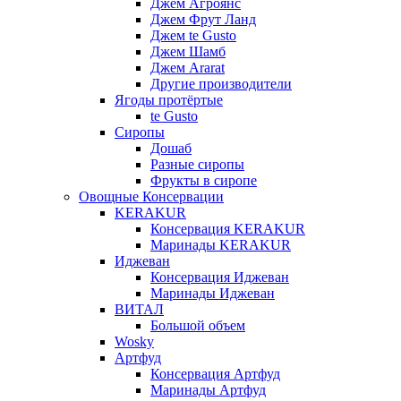
Джем Агроянс
Джем Фрут Ланд
Джем te Gusto
Джем Шамб
Джем Ararat
Другие производители
Ягоды протёртые
te Gusto
Сиропы
Дошаб
Разные сиропы
Фрукты в сиропе
Овощные Консервации
KERAKUR
Консервация KERAKUR
Маринады KERAKUR
Иджеван
Консервация Иджеван
Маринады Иджеван
ВИТАЛ
Большой объем
Wosky
Артфуд
Консервация Артфуд
Маринады Артфуд