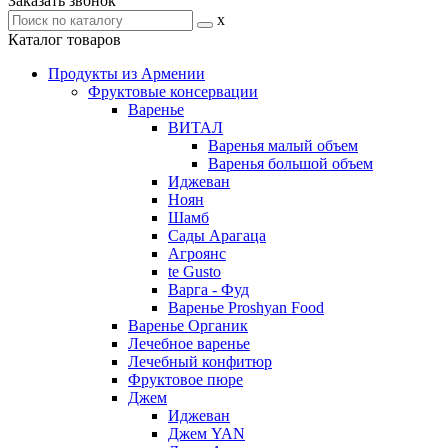
Заказать звонок
x
Каталог товаров
Продукты из Армении
Фруктовые консервации
Варенье
ВИТАЛ
Варенья малый объем
Варенья большой объем
Иджеван
Ноян
Шамб
Сады Арагаца
Агроянс
te Gusto
Варга - Фуд
Варенье Proshyan Food
Варенье Органик
Лечебное варенье
Лечебный конфитюр
Фруктовое пюре
Джем
Иджеван
Джем YAN