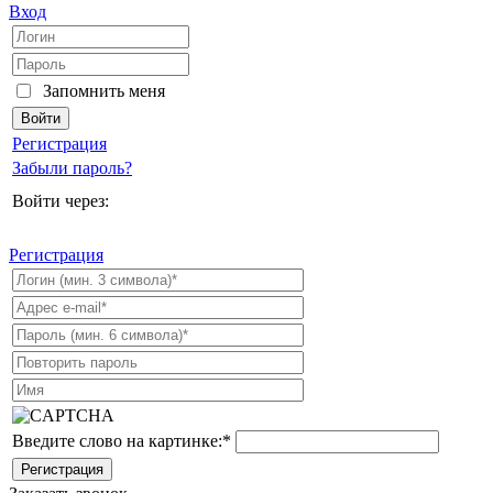
Вход
Запомнить меня
Регистрация
Забыли пароль?
Войти через:
Регистрация
Введите слово на картинке:
*