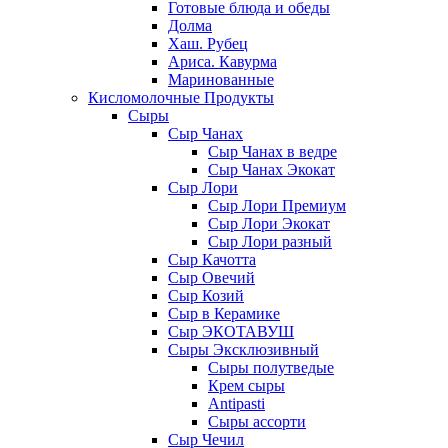
Готовые блюда и обеды
Долма
Хаш. Рубец
Ариса. Кавурма
Маринованные
Кисломолочные Продукты
Сыры
Сыр Чанах
Сыр Чанах в ведре
Сыр Чанах Экокат
Сыр Лори
Сыр Лори Премиум
Сыр Лори Экокат
Сыр Лори разный
Сыр Качотта
Сыр Овечий
Сыр Козий
Сыр в Керамике
Сыр ЭКОТАВУШ
Сыры Эксклюзивный
Сыры полутведые
Крем сыры
Antipasti
Сыры ассорти
Сыр Чечил