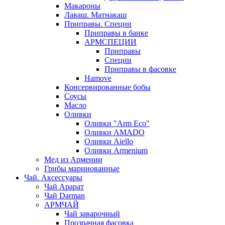
Макароны
Лаваш. Матнакаш
Приправы. Специи
Приправы в банке
АРМСПЕЦИИ
Приправы
Специи
Приправы в фасовке
Hamove
Консервированные бобы
Соусы
Масло
Оливки
Оливки "Arm Eco"
Оливки AMADO
Оливки Aiello
Оливки Armenium
Мед из Армении
Грибы маринованные
Чай. Аксессуары
Чай Арарат
Чай Darman
АРМЧАЙ
Чай заварочный
Прозрачная фасовка