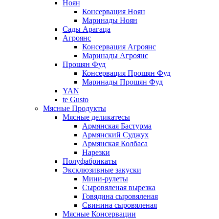
Ноян
Консервация Ноян
Маринады Ноян
Сады Арагаца
Агроянс
Консервация Агроянс
Маринады Агроянс
Прошян Фуд
Консервация Прошян Фуд
Маринады Прошян Фуд
YAN
te Gusto
Мясные Продукты
Мясные деликатесы
Армянская Бастурма
Армянский Суджух
Армянская Колбаса
Нарезки
Полуфабрикаты
Эксклюзивные закуски
Мини-рулеты
Сыровяленая вырезка
Говядина сыровяленая
Свинина сыровяленая
Мясные Консервации