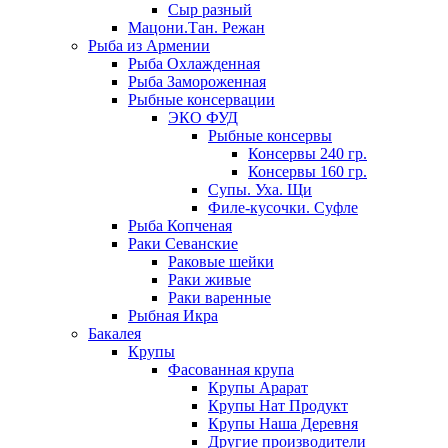
Сыр разный
Мацони.Тан. Режан
Рыба из Армении
Рыба Охлажденная
Рыба Замороженная
Рыбные консервации
ЭКО ФУД
Рыбные консервы
Консервы 240 гр.
Консервы 160 гр.
Супы. Уха. Щи
Филе-кусочки. Суфле
Рыба Копченая
Раки Севанские
Раковые шейки
Раки живые
Раки варенные
Рыбная Икра
Бакалея
Крупы
Фасованная крупа
Крупы Арарат
Крупы Нат Продукт
Крупы Наша Деревня
Другие производители