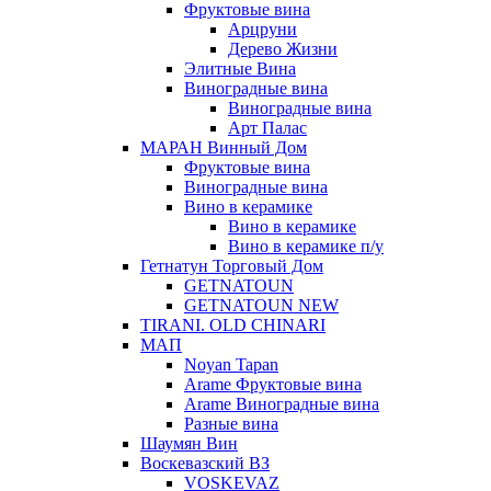
Фруктовые вина
Арцруни
Дерево Жизни
Элитные Вина
Виноградные вина
Виноградные вина
Арт Палас
МАРАН Винный Дом
Фруктовые вина
Виноградные вина
Вино в керамике
Вино в керамике
Вино в керамике п/у
Гетнатун Торговый Дом
GETNATOUN
GETNATOUN NEW
TIRANI. OLD CHINARI
МАП
Noyan Tapan
Arame Фруктовые вина
Arame Виноградные вина
Разные вина
Шаумян Вин
Воскевазский ВЗ
VOSKEVAZ