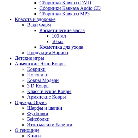
Сборники Кавказа DVD
Сборники Кавказа Audio CD
Сборники Кавказа MP3
Красота и здоровье
Ваки Фарм
Косметические масла
100 мл
50 мл
Косметика для ухода
Продукция Наринэ
Детские игры
Армянские Этно Ковры
Коврики
Половики
Ковры Модерн
3 D Ковры
Классические Ковры
Армянские Ковры
Одежда. Обувь
Шарфы и шапки
Футболки
Бейсболки
Этно масики балетки
О геноциде
Книги