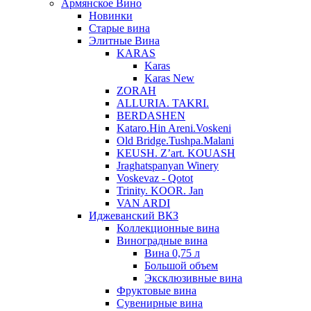
Армянское Вино
Новинки
Старые вина
Элитные Вина
KARAS
Karas
Karas New
ZORAH
ALLURIA. TAKRI.
BERDASHEN
Kataro.Hin Areni.Voskeni
Old Bridge.Tushpa.Malani
KEUSH. Z’art. KOUASH
Jraghatspanyan Winery
Voskevaz - Qotot
Trinity. KOOR. Jan
VAN ARDI
Иджеванский ВКЗ
Коллекционные вина
Виноградные вина
Вина 0,75 л
Большой объем
Эксклюзивные вина
Фруктовые вина
Cувенирные вина