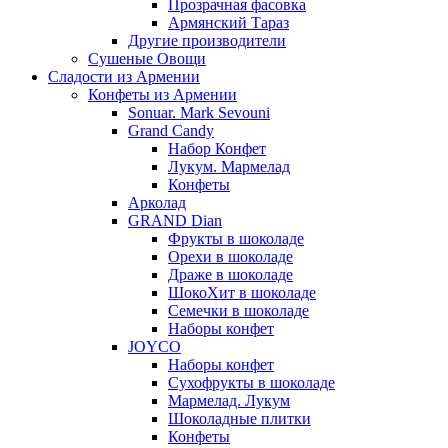
Прозрачная фасовка
Армянский Тараз
Другие производители
Сушеные Овощи
Сладости из Армении
Конфеты из Армении
Sonuar. Mark Sevouni
Grand Candy
Набор Конфет
Лукум. Мармелад
Конфеты
Арколад
GRAND Dian
Фрукты в шоколаде
Орехи в шоколаде
Драже в шоколаде
ШокоХит в шоколаде
Семечки в шоколаде
Наборы конфет
JOYCO
Наборы конфет
Сухофрукты в шоколаде
Мармелад. Лукум
Шоколадные плитки
Конфеты