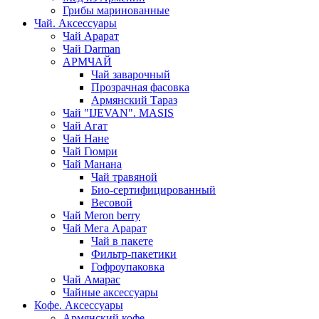
Грибы маринованные
Чай. Аксессуары
Чай Арарат
Чай Darman
АРМЧАЙ
Чай заварочный
Прозрачная фасовка
Армянский Тараз
Чай "IJEVAN". MASIS
Чай Агат
Чай Нане
Чай Гюмри
Чай Манана
Чай травяной
Био-сертифицированный
Весовой
Чай Meron berry
Чай Мега Арарат
Чай в пакете
Фильтр-пакетики
Гофроупаковка
Чай Амарас
Чайные аксессуары
Кофе. Аксессуары
Армянский кофе