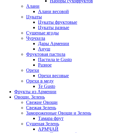
Наборы сухофруктов
Алани
Алани весовой
Цукаты
Цукаты фруктовые
Цукаты разные
Сушеные ягоды
Чурчхела
Дары Армении
Ануш
Фруктовая пастила
Пастила te Gusto
Разное
Орехи
Орехи весовые
Орехи в меду
Te Gusto
Фрукты из Армении
Овощи. Зелень
Свежие Овощи
Свежая Зелень
Замороженные Овощи и Зелень
Тамара фрут
Сушеная Зелень
АРМЧАЙ