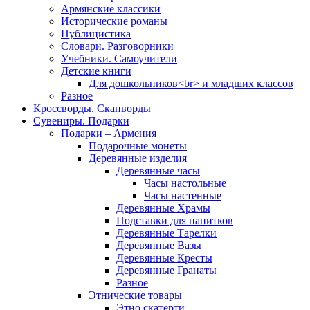
Армянские классики
Исторические романы
Публицистика
Словари. Разговорники
Учебники. Самоучители
Детские книги
Для дошкольников<br> и младших классов
Разное
Кроссворды. Сканворды
Сувениры. Подарки
Подарки – Армения
Подарочные монеты
Деревянные изделия
Деревянные часы
Часы настольные
Часы настенные
Деревянные Храмы
Подставки для напитков
Деревянные Тарелки
Деревянные Вазы
Деревянные Кресты
Деревянные Гранаты
Разное
Этнические товары
Этно скатерти