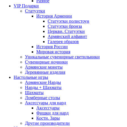
Разное
VIP Подарки
Статуэтки
История Армении
Статуэтки полистоун
Статуэтки бронза
Церкви. Статуэтки
Армянский алфавит
Галерея образов
История России
Мировая история
Уникальные сувенирные светильники
Сувенирные ночники
Армянские монеты
Деревянные изделия
Настольные игры
Армянские Нарды
Нарды + Шахматы
Шахматы
Ломберные столы
Аксессуары для нард
Аксессуары
Фишки для нард
Кости. Зары
Другие производители