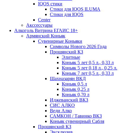
IQOS стики
Стики для IQOS ILUMA
Стики для IQOS
Сenter
Акссессуары
Алкоголь Витрина ЕГАИС 18+
Армянский Коньяк
Сувенирные Коньяки
Символы Нового 2026 Года
Прошянский КЗ
Элитные
Коньяк 5 лет 0,5 л., 0,33 л
Коньяк 5 лет 0,18 л., 0,25 л.
Коньяк 7 лет 0,5 л., 0,33 л
Шахназарян ВКД
Коньяк 0,5 л
Коньяк 0,25 л
Коньяк 0,70 л
Иджеванский ВКЗ
СИС АЛКО
Веди Алко
САМКОН / Тавинко ВКЗ
Коньяк сувенирный Сабля
Прошянский КЗ
Эксклюзив