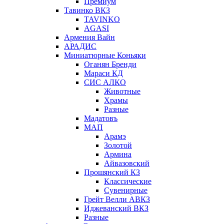
Премиум
Тавинко ВКЗ
TAVINKO
AGASI
Армения Вайн
АРАДИС
Миниатюрные Коньяки
Оганян Бренди
Мараси КД
СИС АЛКО
Животные
Храмы
Разные
Мадатовъ
МАП
Арамэ
Золотой
Армина
Айвазовский
Прошянский КЗ
Классические
Сувенирные
Грейт Велли АВКЗ
Иджеванский ВКЗ
Разные