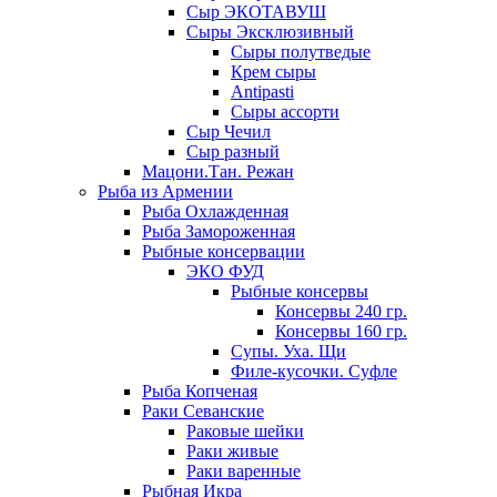
Сыр ЭКОТАВУШ
Сыры Эксклюзивный
Сыры полутведые
Крем сыры
Antipasti
Сыры ассорти
Сыр Чечил
Сыр разный
Мацони.Тан. Режан
Рыба из Армении
Рыба Охлажденная
Рыба Замороженная
Рыбные консервации
ЭКО ФУД
Рыбные консервы
Консервы 240 гр.
Консервы 160 гр.
Супы. Уха. Щи
Филе-кусочки. Суфле
Рыба Копченая
Раки Севанские
Раковые шейки
Раки живые
Раки варенные
Рыбная Икра