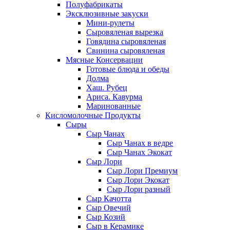
Полуфабрикаты
Эксклюзивные закуски
Мини-рулеты
Сыровяленая вырезка
Говядина сыровяленая
Свинина сыровяленая
Мясные Консервации
Готовые блюда и обеды
Долма
Хаш. Рубец
Ариса. Кавурма
Маринованные
Кисломолочные Продукты
Сыры
Сыр Чанах
Сыр Чанах в ведре
Сыр Чанах Экокат
Сыр Лори
Сыр Лори Премиум
Сыр Лори Экокат
Сыр Лори разный
Сыр Качотта
Сыр Овечий
Сыр Козий
Сыр в Керамике