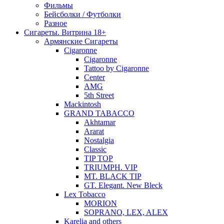
Фильмы
Бейсболки / Футболки
Разное
Сигареты. Витрина 18+
Армянские Сигареты
Cigaronne
Cigaronne
Tattoo by Cigaronne
Center
AMG
5th Street
Mackintosh
GRAND TABACCO
Akhtamar
Ararat
Nostalgia
Classic
TIP TOP
TRIUMPH. VIP
MT. BLACK TIP
GT. Elegant. New Bleck
Lex Tobacco
MORION
SOPRANO, LEX, ALEX
Karelia and others