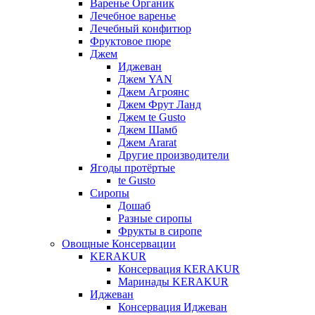
Варенье Органик
Лечебное варенье
Лечебный конфитюр
Фруктовое пюре
Джем
Иджеван
Джем YAN
Джем Агроянс
Джем Фрут Ланд
Джем te Gusto
Джем Шамб
Джем Ararat
Другие производители
Ягоды протёртые
te Gusto
Сиропы
Дошаб
Разные сиропы
Фрукты в сиропе
Овощные Консервации
KERAKUR
Консервация KERAKUR
Маринады KERAKUR
Иджеван
Консервация Иджеван