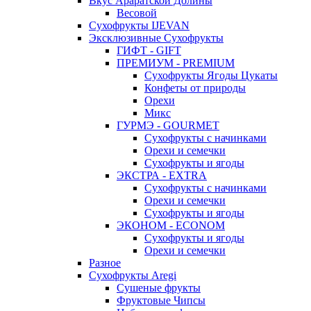
Вкус Араратской Долины
Весовой
Сухофрукты IJEVAN
Эксклюзивные Сухофрукты
ГИФТ - GIFT
ПРЕМИУМ - PREMIUM
Сухофрукты Ягоды Цукаты
Конфеты от природы
Орехи
Микс
ГУРМЭ - GOURMET
Сухофрукты с начинками
Орехи и семечки
Сухофрукты и ягоды
ЭКСТРА - EXTRA
Сухофрукты с начинками
Орехи и семечки
Сухофрукты и ягоды
ЭКОНОМ - ECONOM
Сухофрукты и ягоды
Орехи и семечки
Разное
Сухофрукты Aregi
Сушеные фрукты
Фруктовые Чипсы