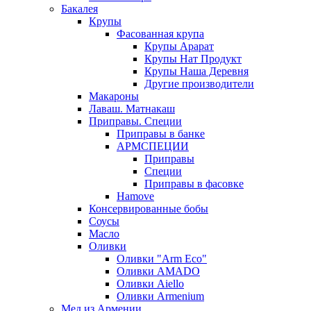
Бакалея
Крупы
Фасованная крупа
Крупы Арарат
Крупы Нат Продукт
Крупы Наша Деревня
Другие производители
Макароны
Лаваш. Матнакаш
Приправы. Специи
Приправы в банке
АРМСПЕЦИИ
Приправы
Специи
Приправы в фасовке
Hamove
Консервированные бобы
Соусы
Масло
Оливки
Оливки "Arm Eco"
Оливки AMADO
Оливки Aiello
Оливки Armenium
Мед из Армении