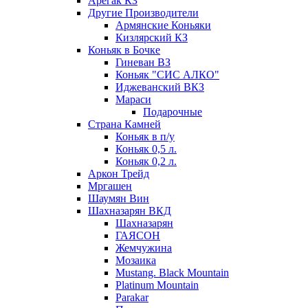
Арегак КЗ
Другие Производители
Армянские Коньяки
Кизлярский КЗ
Коньяк в Бочке
Гиневан ВЗ
Коньяк "СИС АЛКО"
Иджеванский ВКЗ
Мараси
Подарочные
Страна Камней
Коньяк в п/у
Коньяк 0,5 л.
Коньяк 0,2 л.
Аркон Трейд
Мргашен
Шаумян Вин
Шахназарян ВКД
Шахназарян
ГАЯСОН
Жемчужина
Мозаика
Mustang. Black Mountain
Platinum Mountain
Parakar