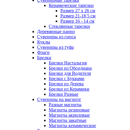
Сувенирные тарелки
Керамические тарелки
Размер 27 х 26 см
Размер 21-18,5 см
Размер 16 - 14 см
Стеклянные тарелки
Деревянные панно
Сувениры из гипса
Куклы
Сувениры из туфа
Флаги
Брелки
Брелки Настальгия
Брелки из Обсидиана
Брелки для Водителя
Брелки с Буквами
Брелки из Дерева
Брелки из Керамики
Брелки Разные
Сувениры на магните
Разные магниты
Магниты резиновые
Магниты акриловые
Магниты закатные
Магниты керамические