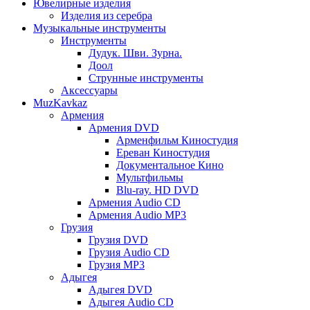
Ювелирные изделия
Изделия из серебра
Музыкальные инструменты
Инструменты
Дудук. Шви. Зурна.
Доол
Струнные инструменты
Аксессуары
MuzKavkaz
Армения
Армения DVD
Арменфильм Киностудия
Ереван Киностудия
Документальное Кино
Мультфильмы
Blu-ray. HD DVD
Армения Audio CD
Армения Audio MP3
Грузия
Грузия DVD
Грузия Audio CD
Грузия MP3
Адыгея
Адыгея DVD
Адыгея Audio CD