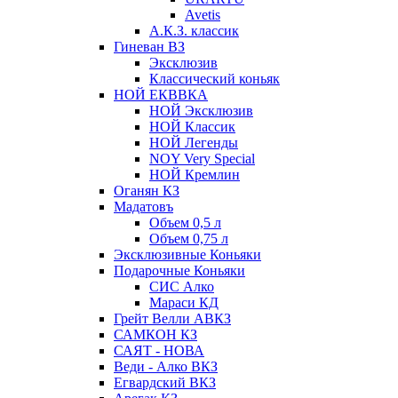
Avetis
А.К.З. классик
Гиневан ВЗ
Эксклюзив
Классический коньяк
НОЙ ЕКВВКА
НОЙ Эксклюзив
НОЙ Классик
НОЙ Легенды
NOY Very Speсial
НОЙ Кремлин
Оганян КЗ
Мадатовъ
Объем 0,5 л
Объем 0,75 л
Эксклюзивные Коньяки
Подарочные Коньяки
СИС Алко
Мараси КД
Грейт Велли АВКЗ
САМКОН КЗ
САЯТ - НОВА
Веди - Алко ВКЗ
Егвардский ВКЗ