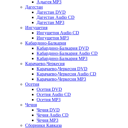
Адыгея MP3
Дагестан
Дагестан DVD
Дагестан Audio CD
Дагестан MP3
Ингушетия
Ингушетия Audio CD
Ингушетия MP3
Кабардино-Балкария
Кабардино-Балкария DVD
Кабардино-Балкария Audio CD
Кабардино-Балкария MP3
Карачаево-Черкесия
Карачаево-Черкесия DVD
Карачаево-Черкесия Audio CD
Карачаево-Черкесия MP3
Осетия
Осетия DVD
Осетия Audio CD
Осетия MP3
Чечня
Чечня DVD
Чечня Audio CD
Чечня MP3
Сборники Кавказа