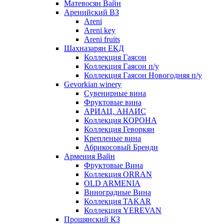
Матевосян Вайн
Аренийский ВЗ
Areni
Areni key
Areni fruits
Шахназарян ЕКД
Коллекция Гаясон
Коллекция Гаясон п/у
Коллекция Гаясон Новогодняя п/у
Gevorkian winery
Сувенирные вина
Фруктовые вина
АРИАЦ. АНАИС
Коллекция КОРОНА
Коллекция Геворкян
Крепленые вина
Абрикосовый Бренди
Армения Вайн
Фруктовые Вина
Коллекция ORRAN
OLD ARMENIA
Виноградные Вина
Коллекция TAKAR
Коллекция YEREVAN
Прошянский КЗ