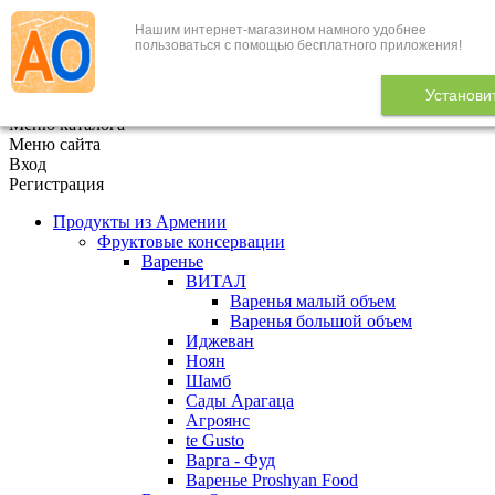
Нашим интернет-магазином намного удобнее
+7 (495) 646-888-1
пользоваться с помощью бесплатного приложения!
В корзине
0
товаров
Установи
x
Меню каталога
Меню сайта
Вход
Регистрация
Продукты из Армении
Фруктовые консервации
Варенье
ВИТАЛ
Варенья малый объем
Варенья большой объем
Иджеван
Ноян
Шамб
Сады Арагаца
Агроянс
te Gusto
Варга - Фуд
Варенье Proshyan Food