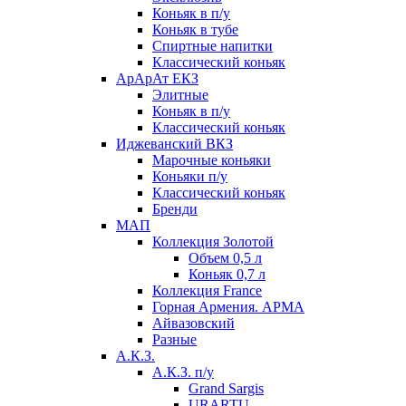
Коньяк в п/у
Коньяк в тубе
Спиртные напитки
Классический коньяк
АрАрАт ЕКЗ
Элитные
Коньяк в п/у
Классический коньяк
Иджеванский ВКЗ
Марочные коньяки
Коньяки п/у
Классический коньяк
Бренди
МАП
Коллекция Золотой
Объем 0,5 л
Коньяк 0,7 л
Коллекция France
Горная Армения. АРМА
Айвазовский
Разные
А.К.З.
А.К.З. п/у
Grand Sargis
URARTU