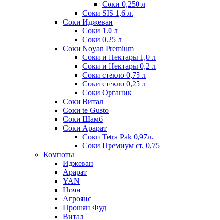
Соки 0,250 л
Соки SIS 1,6 л.
Соки Иджеван
Соки 1.0 л
Соки 0.25 л
Соки Noyan Premium
Соки и Нектары 1,0 л
Соки и Нектары 0,2 л
Соки стекло 0,75 л
Соки стекло 0,25 л
Соки Органик
Соки Витал
Соки te Gusto
Соки Шамб
Соки Арарат
Соки Tetra Pak 0,97л.
Соки Премиум ст. 0,75
Компоты
Иджеван
Арарат
YAN
Ноян
Агроянс
Прошян Фуд
Витал