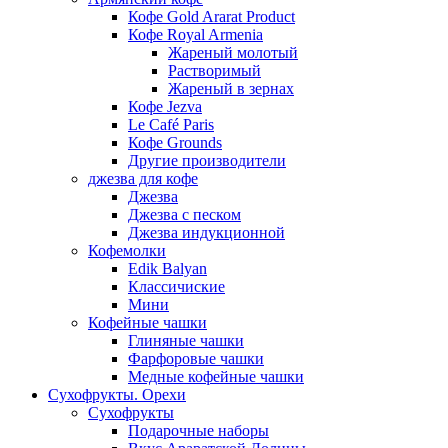
Кофе Gold Ararat Product
Кофе Royal Armenia
Жареный молотый
Растворимый
Жареный в зернах
Кофе Jezva
Le Café Paris
Кофе Grounds
Другие производители
джезва для кофе
Джезва
Джезва с песком
Джезва индукционной
Кофемолки
Edik Balyan
Классичиские
Мини
Кофейные чашки
Глиняные чашки
Фарфоровые чашки
Медные кофейные чашки
Сухофрукты. Орехи
Сухофрукты
Подарочные наборы