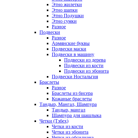
Этно жилетки
Этно шапки
Этно Подушки
Этно сумки
Разное
Подвески
Разное
Армянские буквы
Подвески маски
Подвески в машину
Подвески из дерева
Подвески из кости
Подвески из эбонита
Подвески Ностальгия
Браслеты
Разное
Браслеты из бисера
Кожаные браслеты
Тандыр, Мангал, Шампура
Тандыр, мангал
Шампура для шашлыка
Четки (Тзбех)
Четки из кости
Четки из эбонита
Четки из обсидиана