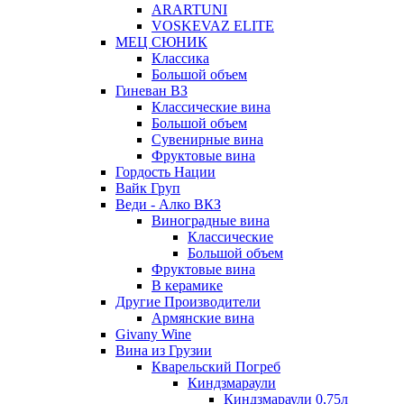
ARARTUNI
VOSKEVAZ ELITE
МЕЦ СЮНИК
Классика
Большой объем
Гиневан ВЗ
Классические вина
Большой объем
Сувенирные вина
Фруктовые вина
Гордость Нации
Вайк Груп
Веди - Алко ВКЗ
Виноградные вина
Классические
Большой объем
Фруктовые вина
В керамике
Другие Производители
Армянские вина
Givany Wine
Вина из Грузии
Кварельский Погреб
Киндзмараули
Киндзмараули 0,75л