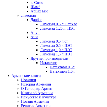
te Gusto
Шамб
Арцах Био
Лимонад
Дарбас
Лимонад 0,5 л. Стекло
Лимонад 1,25 л. ПЭТ
Ануш
Ани
Лимонад 0,5 л ст
Лимонад 0,5 л ПЭТ
Лимонад 1,0 л ПЭТ
Лимонад 1,5 л ПЭТ
Другие производители
Натахтари
Натахтари 0,5л
Натахтари 1,0л
Армянские книги
Новинки
История Армении
О Геноциде Армян
Книги об Армении
Иcкусство и культура
Поэзия Армении
Религия Армении