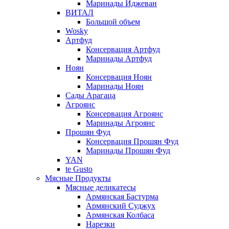
Маринады Иджеван
ВИТАЛ
Большой объем
Wosky
Артфуд
Консервация Артфуд
Маринады Артфуд
Ноян
Консервация Ноян
Маринады Ноян
Сады Арагаца
Агроянс
Консервация Агроянс
Маринады Агроянс
Прошян Фуд
Консервация Прошян Фуд
Маринады Прошян Фуд
YAN
te Gusto
Мясные Продукты
Мясные деликатесы
Армянская Бастурма
Армянский Суджух
Армянская Колбаса
Нарезки