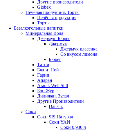
Другие производители
Globex
Печёная продукция. Торты
Печёная продукция
Торты
Безалкогольные напитки
Минеральная Вода
Джермук. Бюрег
Джермук
Джермук классика
Со вкусом лимона
Бюрег
Татни
Бжни. Ной
Гарни
Апаран
Ararat. Well Still
Бон Жур
Дилижан. Зулал
Другие Производители
Dausuz
Соки
Соки SIS Натурал
Соки YAN
Соки 0,930 л