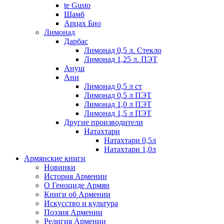
te Gusto
Шамб
Арцах Био
Лимонад
Дарбас
Лимонад 0,5 л. Стекло
Лимонад 1,25 л. ПЭТ
Ануш
Ани
Лимонад 0,5 л ст
Лимонад 0,5 л ПЭТ
Лимонад 1,0 л ПЭТ
Лимонад 1,5 л ПЭТ
Другие производители
Натахтари
Натахтари 0,5л
Натахтари 1,0л
Армянские книги
Новинки
История Армении
О Геноциде Армян
Книги об Армении
Иcкусство и культура
Поэзия Армении
Религия Армении