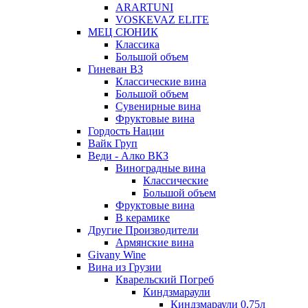
ARARTUNI
VOSKEVAZ ELITE
МЕЦ СЮНИК
Классика
Большой объем
Гиневан ВЗ
Классические вина
Большой объем
Сувенирные вина
Фруктовые вина
Гордость Нации
Вайк Груп
Веди - Алко ВКЗ
Виноградные вина
Классические
Большой объем
Фруктовые вина
В керамике
Другие Производители
Армянские вина
Givany Wine
Вина из Грузии
Кварельский Погреб
Киндзмараули
Киндзмараули 0,75л