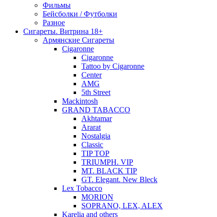
Фильмы
Бейсболки / Футболки
Разное
Сигареты. Витрина 18+
Армянские Сигареты
Cigaronne
Cigaronne
Tattoo by Cigaronne
Center
AMG
5th Street
Mackintosh
GRAND TABACCO
Akhtamar
Ararat
Nostalgia
Classic
TIP TOP
TRIUMPH. VIP
MT. BLACK TIP
GT. Elegant. New Bleck
Lex Tobacco
MORION
SOPRANO, LEX, ALEX
Karelia and others