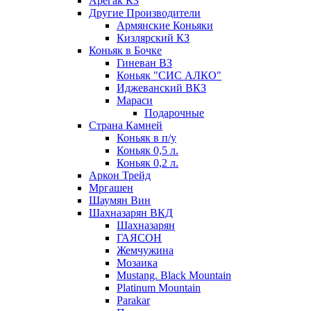
Арегак КЗ
Другие Производители
Армянские Коньяки
Кизлярский КЗ
Коньяк в Бочке
Гиневан ВЗ
Коньяк "СИС АЛКО"
Иджеванский ВКЗ
Мараси
Подарочные
Страна Камней
Коньяк в п/у
Коньяк 0,5 л.
Коньяк 0,2 л.
Аркон Трейд
Мргашен
Шаумян Вин
Шахназарян ВКД
Шахназарян
ГАЯСОН
Жемчужина
Мозаика
Mustang. Black Mountain
Platinum Mountain
Parakar