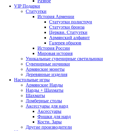
Разное
VIP Подарки
Статуэтки
История Армении
Статуэтки полистоун
Статуэтки бронза
Церкви. Статуэтки
Армянский алфавит
Галерея образов
История России
Мировая история
Уникальные сувенирные светильники
Сувенирные ночники
Армянские монеты
Деревянные изделия
Настольные игры
Армянские Нарды
Нарды + Шахматы
Шахматы
Ломберные столы
Аксессуары для нард
Аксессуары
Фишки для нард
Кости. Зары
Другие производители