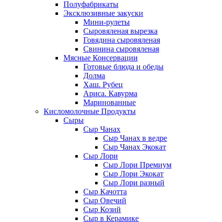
Полуфабрикаты
Эксклюзивные закуски
Мини-рулеты
Сыровяленая вырезка
Говядина сыровяленая
Свинина сыровяленая
Мясные Консервации
Готовые блюда и обеды
Долма
Хаш. Рубец
Ариса. Кавурма
Маринованные
Кисломолочные Продукты
Сыры
Сыр Чанах
Сыр Чанах в ведре
Сыр Чанах Экокат
Сыр Лори
Сыр Лори Премиум
Сыр Лори Экокат
Сыр Лори разный
Сыр Качотта
Сыр Овечий
Сыр Козий
Сыр в Керамике