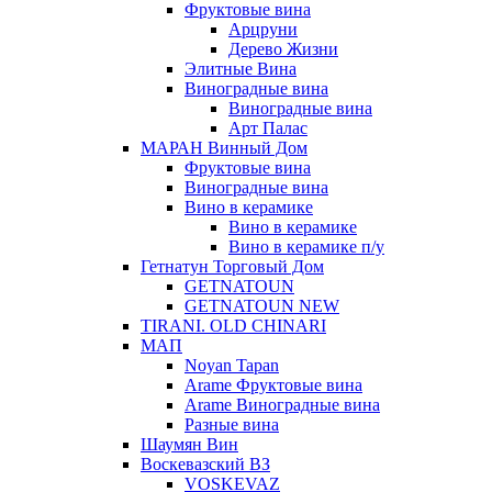
Фруктовые вина
Арцруни
Дерево Жизни
Элитные Вина
Виноградные вина
Виноградные вина
Арт Палас
МАРАН Винный Дом
Фруктовые вина
Виноградные вина
Вино в керамике
Вино в керамике
Вино в керамике п/у
Гетнатун Торговый Дом
GETNATOUN
GETNATOUN NEW
TIRANI. OLD CHINARI
МАП
Noyan Tapan
Arame Фруктовые вина
Arame Виноградные вина
Разные вина
Шаумян Вин
Воскевазский ВЗ
VOSKEVAZ