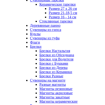
Сувенирные тарелки
Керамические тарелки
Размер 27 х 26 см
Размер 21-18,5 см
Размер 16 - 14 см
Стеклянные тарелки
Деревянные панно
Сувениры из гипса
Куклы
Сувениры из туфа
Флаги
Брелки
Брелки Настальгия
Брелки из Обсидиана
Брелки для Водителя
Брелки с Буквами
Брелки из Дерева
Брелки из Керамики
Брелки Разные
Сувениры на магните
Разные магниты
Магниты резиновые
Магниты акриловые
Магниты закатные
Магниты керамические