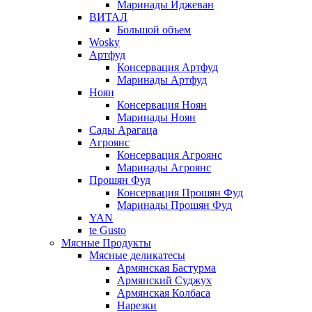
Маринады Иджеван
ВИТАЛ
Большой объем
Wosky
Артфуд
Консервация Артфуд
Маринады Артфуд
Ноян
Консервация Ноян
Маринады Ноян
Сады Арагаца
Агроянс
Консервация Агроянс
Маринады Агроянс
Прошян Фуд
Консервация Прошян Фуд
Маринады Прошян Фуд
YAN
te Gusto
Мясные Продукты
Мясные деликатесы
Армянская Бастурма
Армянский Суджух
Армянская Колбаса
Нарезки