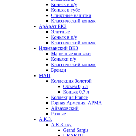
Коньяк в п/у
Коньяк в тубе
Спиртные напитки
Классический коньяк
АрАрАт ЕКЗ
Элитные
Коньяк в п/у
Классический коньяк
Иджеванский ВКЗ
Марочные коньяки
Коньяки п/у
Классический коньяк
Бренди
МАП
Коллекция Золотой
Объем 0,5 л
Коньяк 0,7 л
Коллекция France
Горная Армения. АРМА
Айвазовский
Разные
А.К.З.
А.К.З. п/у
Grand Sargis
URARTU