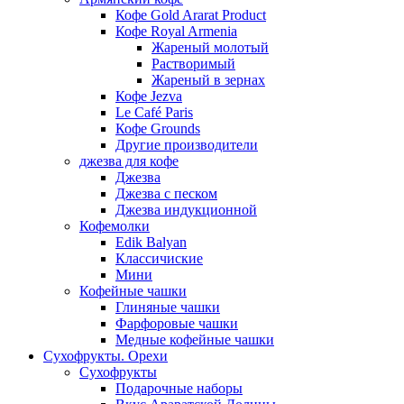
Кофе Gold Ararat Product
Кофе Royal Armenia
Жареный молотый
Растворимый
Жареный в зернах
Кофе Jezva
Le Café Paris
Кофе Grounds
Другие производители
джезва для кофе
Джезва
Джезва с песком
Джезва индукционной
Кофемолки
Edik Balyan
Классичиские
Мини
Кофейные чашки
Глиняные чашки
Фарфоровые чашки
Медные кофейные чашки
Сухофрукты. Орехи
Сухофрукты
Подарочные наборы