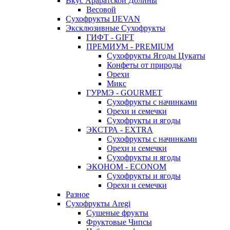
Вкус Араратской Долины
Весовой
Сухофрукты IJEVAN
Эксклюзивные Сухофрукты
ГИФТ - GIFT
ПРЕМИУМ - PREMIUM
Сухофрукты Ягоды Цукаты
Конфеты от природы
Орехи
Микс
ГУРМЭ - GOURMET
Сухофрукты с начинками
Орехи и семечки
Сухофрукты и ягоды
ЭКСТРА - EXTRA
Сухофрукты с начинками
Орехи и семечки
Сухофрукты и ягоды
ЭКОНОМ - ECONOM
Сухофрукты и ягоды
Орехи и семечки
Разное
Сухофрукты Aregi
Сушеные фрукты
Фруктовые Чипсы