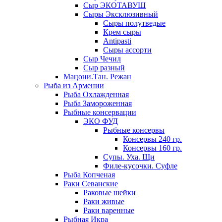
Сыр ЭКОТАВУШ
Сыры Эксклюзивный
Сыры полутведые
Крем сыры
Antipasti
Сыры ассорти
Сыр Чечил
Сыр разный
Мацони.Тан. Режан
Рыба из Армении
Рыба Охлажденная
Рыба Замороженная
Рыбные консервации
ЭКО ФУД
Рыбные консервы
Консервы 240 гр.
Консервы 160 гр.
Супы. Уха. Щи
Филе-кусочки. Суфле
Рыба Копченая
Раки Севанские
Раковые шейки
Раки живые
Раки варенные
Рыбная Икра