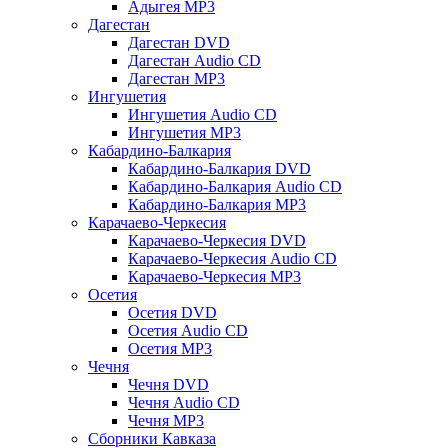
Адыгея MP3
Дагестан
Дагестан DVD
Дагестан Audio CD
Дагестан MP3
Ингушетия
Ингушетия Audio CD
Ингушетия MP3
Кабардино-Балкария
Кабардино-Балкария DVD
Кабардино-Балкария Audio CD
Кабардино-Балкария MP3
Карачаево-Черкесия
Карачаево-Черкесия DVD
Карачаево-Черкесия Audio CD
Карачаево-Черкесия MP3
Осетия
Осетия DVD
Осетия Audio CD
Осетия MP3
Чечня
Чечня DVD
Чечня Audio CD
Чечня MP3
Сборники Кавказа