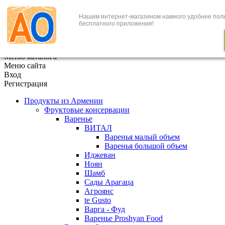
Нашим интернет-магазином намного удобнее пол
+7 (495) 646-888-1
бесплатного приложения!
В корзине
0
товаров
x
Меню каталога
Меню сайта
Вход
Регистрация
Продукты из Армении
Фруктовые консервации
Варенье
ВИТАЛ
Варенья малый объем
Варенья большой объем
Иджеван
Ноян
Шамб
Сады Арагаца
Агроянс
te Gusto
Варга - Фуд
Варенье Proshyan Food