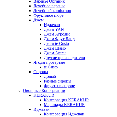
Варенье Органик
Лечебное варенье
Лечебный конфитюр
Фруктовое пюре
Джем
Иджеван
Джем YAN
Джем Агроянс
Джем Фрут Ланд
Джем te Gusto
Джем Шамб
Джем Ararat
Другие производители
Ягоды протёртые
te Gusto
Сиропы
Дошаб
Разные сиропы
Фрукты в сиропе
Овощные Консервации
KERAKUR
Консервация KERAKUR
Маринады KERAKUR
Иджеван
Консервация Иджеван