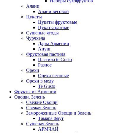
Наборы сухофруктов
Алани
Алани весовой
Цукаты
Цукаты фруктовые
Цукаты разные
Сушеные ягоды
Чурчхела
Дары Армении
Ануш
Фруктовая пастила
Пастила te Gusto
Разное
Орехи
Орехи весовые
Орехи в меду
Te Gusto
Фрукты из Армении
Овощи. Зелень
Свежие Овощи
Свежая Зелень
Замороженные Овощи и Зелень
Тамара фрут
Сушеная Зелень
АРМЧАЙ