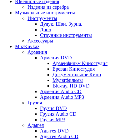
Ювелирные изделия
Изделия из серебра
Музыкальные инструменты
Инструменты
Дудук. Шви. Зурна.
Доол
Струнные инструменты
Аксессуары
MuzKavkaz
Армения
Армения DVD
Арменфильм Киностудия
Ереван Киностудия
Документальное Кино
Мультфильмы
Blu-ray. HD DVD
Армения Audio CD
Армения Audio MP3
Грузия
Грузия DVD
Грузия Audio CD
Грузия MP3
Адыгея
Адыгея DVD
Адыгея Audio CD