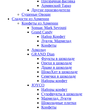
Прозрачная фасовка
Армянский Тараз
Другие производители
Сушеные Овощи
Сладости из Армении
Конфеты из Армении
Sonuar. Mark Sevouni
Grand Candy
Набор Конфет
Лукум. Мармелад
Конфеты
Арколад
GRAND Dian
Фрукты в шоколаде
Орехи в шоколаде
Драже в шоколаде
ШокоХит в шоколаде
Семечки в шоколаде
Наборы конфет
JOYCO
Наборы конфет
Сухофрукты в шоколаде
Мармелад. Лукум
Шоколадные плитки
Конфеты