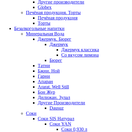
Другие производители
Globex
Печёная продукция. Торты
Печёная продукция
Торты
Безалкогольные напитки
Минеральная Вода
Джермук. Бюрег
Джермук
Джермук классика
Со вкусом лимона
Бюрег
Татни
Бжни. Ной
Гарни
Апаран
Ararat. Well Still
Бон Жур
Дилижан. Зулал
Другие Производители
Dausuz
Соки
Соки SIS Натурал
Соки YAN
Соки 0,930 л