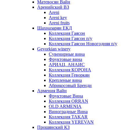
Матевосян Вайн
Аренийский ВЗ
Areni
Areni key
Areni fruits
Шахназарян ЕКД
Коллекция Гаясон
Коллекция Гаясон п/у
Коллекция Гаясон Новогодняя п/у
Gevorkian winery
Сувенирные вина
Фруктовые вина
АРИАЦ. АНАИС
Коллекция КОРОНА
Коллекция Геворкян
Крепленые вина
Абрикосовый Бренди
Армения Вайн
Фруктовые Вина
Коллекция ORRAN
OLD ARMENIA
Виноградные Вина
Коллекция TAKAR
Коллекция YEREVAN
Прошянский КЗ