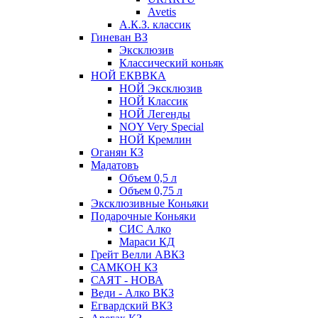
Avetis
А.К.З. классик
Гиневан ВЗ
Эксклюзив
Классический коньяк
НОЙ ЕКВВКА
НОЙ Эксклюзив
НОЙ Классик
НОЙ Легенды
NOY Very Speсial
НОЙ Кремлин
Оганян КЗ
Мадатовъ
Объем 0,5 л
Объем 0,75 л
Эксклюзивные Коньяки
Подарочные Коньяки
СИС Алко
Мараси КД
Грейт Велли АВКЗ
САМКОН КЗ
САЯТ - НОВА
Веди - Алко ВКЗ
Егвардский ВКЗ