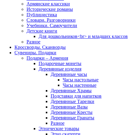
Армянские классики
Исторические романы
Публицистика
Словари. Разговорники
Учебники. Самоучители
Детские книги
Для дошкольников<br> и младших классов
Разное
Кроссворды. Сканворды
Сувениры. Подарки
Подарки – Армения
Подарочные монеты
Деревянные изделия
Деревянные часы
Часы настольные
Часы настенные
Деревянные Храмы
Подставки для напитков
Деревянные Тарелки
Деревянные Вазы
Деревянные Кресты
Деревянные Гранаты
Разное
Этнические товары
Этно скатерти