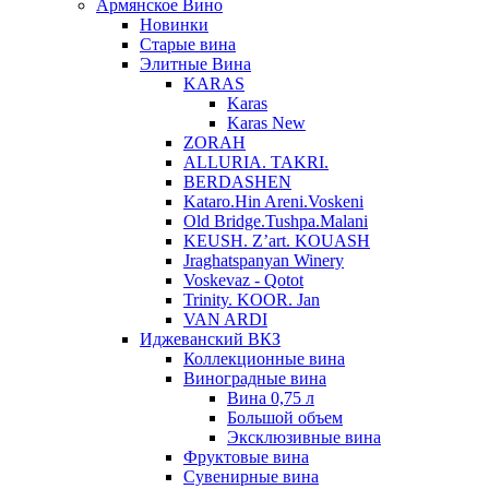
Армянское Вино
Новинки
Старые вина
Элитные Вина
KARAS
Karas
Karas New
ZORAH
ALLURIA. TAKRI.
BERDASHEN
Kataro.Hin Areni.Voskeni
Old Bridge.Tushpa.Malani
KEUSH. Z’art. KOUASH
Jraghatspanyan Winery
Voskevaz - Qotot
Trinity. KOOR. Jan
VAN ARDI
Иджеванский ВКЗ
Коллекционные вина
Виноградные вина
Вина 0,75 л
Большой объем
Эксклюзивные вина
Фруктовые вина
Cувенирные вина