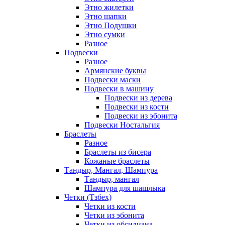
Этно жилетки
Этно шапки
Этно Подушки
Этно сумки
Разное
Подвески
Разное
Армянские буквы
Подвески маски
Подвески в машину
Подвески из дерева
Подвески из кости
Подвески из эбонита
Подвески Ностальгия
Браслеты
Разное
Браслеты из бисера
Кожаные браслеты
Тандыр, Мангал, Шампура
Тандыр, мангал
Шампура для шашлыка
Четки (Тзбех)
Четки из кости
Четки из эбонита
Четки из обсидиана