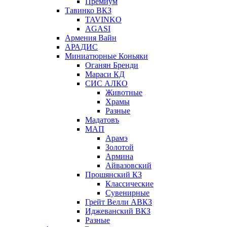
Премиум
Тавинко ВКЗ
TAVINKO
AGASI
Армения Вайн
АРАДИС
Миниатюрные Коньяки
Оганян Бренди
Мараси КД
СИС АЛКО
Животные
Храмы
Разные
Мадатовъ
МАП
Арамэ
Золотой
Армина
Айвазовский
Прошянский КЗ
Классические
Сувенирные
Грейт Велли АВКЗ
Иджеванский ВКЗ
Разные