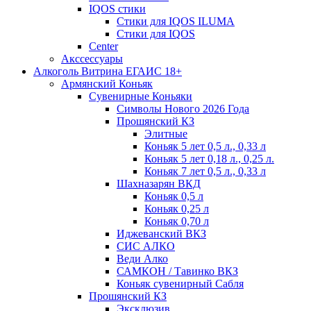
IQOS стики
Стики для IQOS ILUMA
Стики для IQOS
Сenter
Акссессуары
Алкоголь Витрина ЕГАИС 18+
Армянский Коньяк
Сувенирные Коньяки
Символы Нового 2026 Года
Прошянский КЗ
Элитные
Коньяк 5 лет 0,5 л., 0,33 л
Коньяк 5 лет 0,18 л., 0,25 л.
Коньяк 7 лет 0,5 л., 0,33 л
Шахназарян ВКД
Коньяк 0,5 л
Коньяк 0,25 л
Коньяк 0,70 л
Иджеванский ВКЗ
СИС АЛКО
Веди Алко
САМКОН / Тавинко ВКЗ
Коньяк сувенирный Сабля
Прошянский КЗ
Эксклюзив