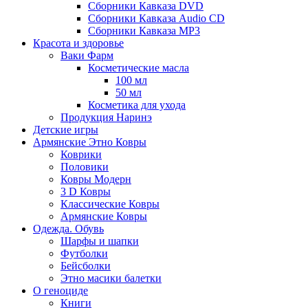
Сборники Кавказа DVD
Сборники Кавказа Audio CD
Сборники Кавказа MP3
Красота и здоровье
Ваки Фарм
Косметические масла
100 мл
50 мл
Косметика для ухода
Продукция Наринэ
Детские игры
Армянские Этно Ковры
Коврики
Половики
Ковры Модерн
3 D Ковры
Классические Ковры
Армянские Ковры
Одежда. Обувь
Шарфы и шапки
Футболки
Бейсболки
Этно масики балетки
О геноциде
Книги