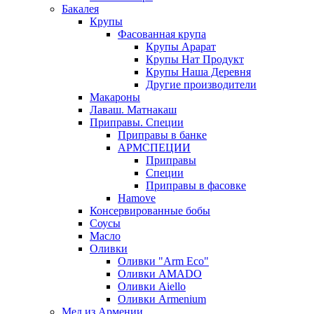
Бакалея
Крупы
Фасованная крупа
Крупы Арарат
Крупы Нат Продукт
Крупы Наша Деревня
Другие производители
Макароны
Лаваш. Матнакаш
Приправы. Специи
Приправы в банке
АРМСПЕЦИИ
Приправы
Специи
Приправы в фасовке
Hamove
Консервированные бобы
Соусы
Масло
Оливки
Оливки "Arm Eco"
Оливки AMADO
Оливки Aiello
Оливки Armenium
Мед из Армении