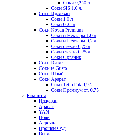
Соки 0,250 л
Соки SIS 1,6 л.
Соки Иджеван
Соки 1.0 л
Соки 0.25 л
Соки Noyan Premium
Соки и Нектары 1,0 л
Соки и Нектары 0,2 л
Соки стекло 0,75 л
Соки стекло 0,25 л
Соки Органик
Соки Витал
Соки te Gusto
Соки Шамб
Соки Арарат
Соки Tetra Pak 0,97л.
Соки Премиум ст. 0,75
Компоты
Иджеван
Арарат
YAN
Ноян
Агроянс
Прошян Фуд
Витал