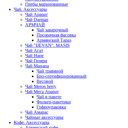
Грибы маринованные
Чай. Аксессуары
Чай Арарат
Чай Darman
АРМЧАЙ
Чай заварочный
Прозрачная фасовка
Армянский Тараз
Чай "IJEVAN". MASIS
Чай Агат
Чай Нане
Чай Гюмри
Чай Манана
Чай травяной
Био-сертифицированный
Весовой
Чай Meron berry
Чай Мега Арарат
Чай в пакете
Фильтр-пакетики
Гофроупаковка
Чай Амарас
Чайные аксессуары
Кофе. Аксессуары
Армянский кофе