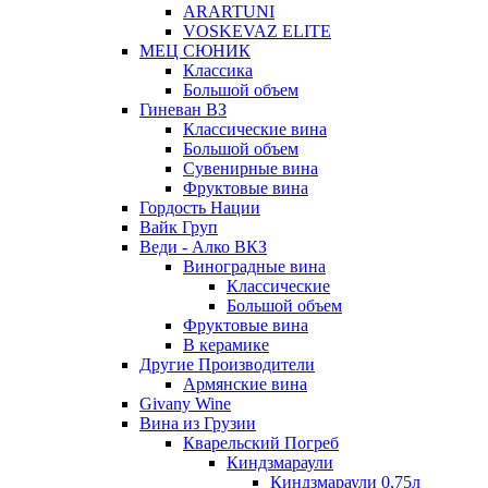
ARARTUNI
VOSKEVAZ ELITE
МЕЦ СЮНИК
Классика
Большой объем
Гиневан ВЗ
Классические вина
Большой объем
Сувенирные вина
Фруктовые вина
Гордость Нации
Вайк Груп
Веди - Алко ВКЗ
Виноградные вина
Классические
Большой объем
Фруктовые вина
В керамике
Другие Производители
Армянские вина
Givany Wine
Вина из Грузии
Кварельский Погреб
Киндзмараули
Киндзмараули 0,75л