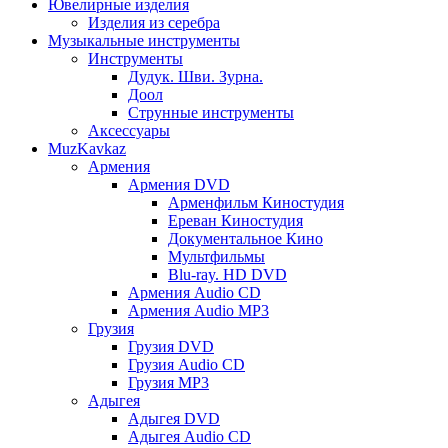
Ювелирные изделия
Изделия из серебра
Музыкальные инструменты
Инструменты
Дудук. Шви. Зурна.
Доол
Струнные инструменты
Аксессуары
MuzKavkaz
Армения
Армения DVD
Арменфильм Киностудия
Ереван Киностудия
Документальное Кино
Мультфильмы
Blu-ray. HD DVD
Армения Audio CD
Армения Audio MP3
Грузия
Грузия DVD
Грузия Audio CD
Грузия MP3
Адыгея
Адыгея DVD
Адыгея Audio CD