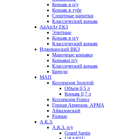
Коньяк в п/у
Коньяк в тубе
Спиртные напитки
Классический коньяк
АрАрАт ЕКЗ
Элитные
Коньяк в п/у
Классический коньяк
Иджеванский ВКЗ
Марочные коньяки
Коньяки п/у
Классический коньяк
Бренди
МАП
Коллекция Золотой
Объем 0,5 л
Коньяк 0,7 л
Коллекция France
Горная Армения. АРМА
Айвазовский
Разные
А.К.З.
А.К.З. п/у
Grand Sargis
URARTU