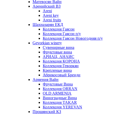
Матевосян Вайн
Аренийский ВЗ
Areni
Areni key
Areni fruits
Шахназарян ЕКД
Коллекция Гаясон
Коллекция Гаясон п/у
Коллекция Гаясон Новогодняя п/у
Gevorkian winery
Сувенирные вина
Фруктовые вина
АРИАЦ. АНАИС
Коллекция КОРОНА
Коллекция Геворкян
Крепленые вина
Абрикосовый Бренди
Армения Вайн
Фруктовые Вина
Коллекция ORRAN
OLD ARMENIA
Виноградные Вина
Коллекция TAKAR
Коллекция YEREVAN
Прошянский КЗ