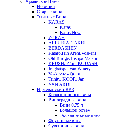
Армянское Вино
Новинки
Старые вина
Элитные Вина
KARAS
Karas
Karas New
ZORAH
ALLURIA. TAKRI.
BERDASHEN
Kataro.Hin Areni.Voskeni
Old Bridge.Tushpa.Malani
KEUSH. Z’art. KOUASH
Jraghatspanyan Winery
Voskevaz - Qotot
Trinity. KOOR. Jan
VAN ARDI
Иджеванский ВКЗ
Коллекционные вина
Виноградные вина
Вина 0,75 л
Большой объем
Эксклюзивные вина
Фруктовые вина
Cувенирные вина