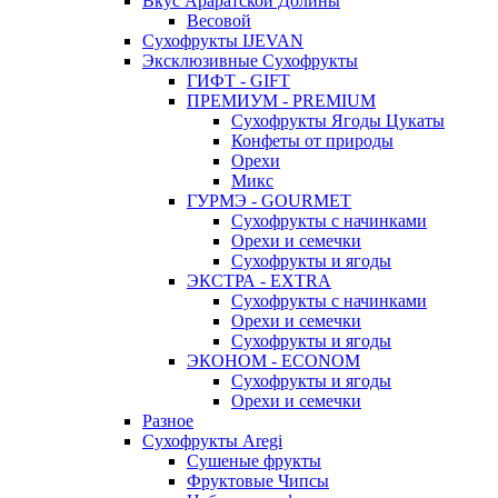
Вкус Араратской Долины
Весовой
Сухофрукты IJEVAN
Эксклюзивные Сухофрукты
ГИФТ - GIFT
ПРЕМИУМ - PREMIUM
Сухофрукты Ягоды Цукаты
Конфеты от природы
Орехи
Микс
ГУРМЭ - GOURMET
Сухофрукты с начинками
Орехи и семечки
Сухофрукты и ягоды
ЭКСТРА - EXTRA
Сухофрукты с начинками
Орехи и семечки
Сухофрукты и ягоды
ЭКОНОМ - ECONOM
Сухофрукты и ягоды
Орехи и семечки
Разное
Сухофрукты Aregi
Сушеные фрукты
Фруктовые Чипсы