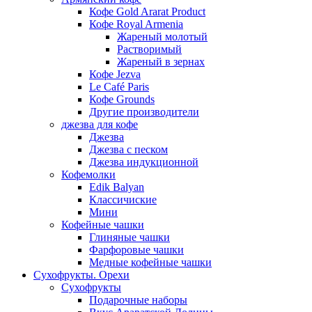
Кофе Gold Ararat Product
Кофе Royal Armenia
Жареный молотый
Растворимый
Жареный в зернах
Кофе Jezva
Le Café Paris
Кофе Grounds
Другие производители
джезва для кофе
Джезва
Джезва с песком
Джезва индукционной
Кофемолки
Edik Balyan
Классичиские
Мини
Кофейные чашки
Глиняные чашки
Фарфоровые чашки
Медные кофейные чашки
Сухофрукты. Орехи
Сухофрукты
Подарочные наборы