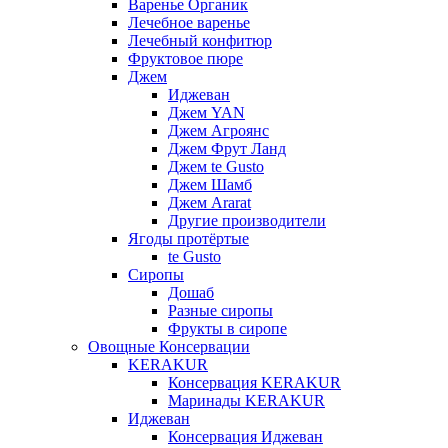
Варенье Органик
Лечебное варенье
Лечебный конфитюр
Фруктовое пюре
Джем
Иджеван
Джем YAN
Джем Агроянс
Джем Фрут Ланд
Джем te Gusto
Джем Шамб
Джем Ararat
Другие производители
Ягоды протёртые
te Gusto
Сиропы
Дошаб
Разные сиропы
Фрукты в сиропе
Овощные Консервации
KERAKUR
Консервация KERAKUR
Маринады KERAKUR
Иджеван
Консервация Иджеван