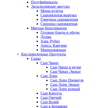
Полуфабрикаты
Эксклюзивные закуски
Мини-рулеты
Сыровяленая вырезка
Говядина сыровяленая
Свинина сыровяленая
Мясные Консервации
Готовые блюда и обеды
Долма
Хаш. Рубец
Ариса. Кавурма
Маринованные
Кисломолочные Продукты
Сыры
Сыр Чанах
Сыр Чанах в ведре
Сыр Чанах Экокат
Сыр Лори
Сыр Лори Премиум
Сыр Лори Экокат
Сыр Лори разный
Сыр Качотта
Сыр Овечий
Сыр Козий
Сыр в Керамике