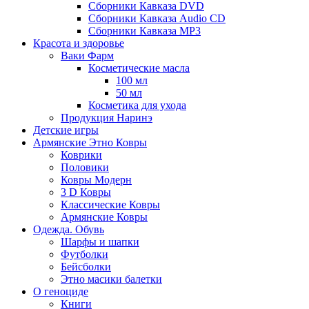
Сборники Кавказа DVD
Сборники Кавказа Audio CD
Сборники Кавказа MP3
Красота и здоровье
Ваки Фарм
Косметические масла
100 мл
50 мл
Косметика для ухода
Продукция Наринэ
Детские игры
Армянские Этно Ковры
Коврики
Половики
Ковры Модерн
3 D Ковры
Классические Ковры
Армянские Ковры
Одежда. Обувь
Шарфы и шапки
Футболки
Бейсболки
Этно масики балетки
О геноциде
Книги