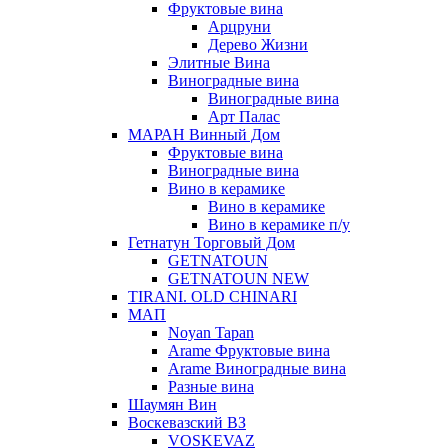
Фруктовые вина
Арцруни
Дерево Жизни
Элитные Вина
Виноградные вина
Виноградные вина
Арт Палас
МАРАН Винный Дом
Фруктовые вина
Виноградные вина
Вино в керамике
Вино в керамике
Вино в керамике п/у
Гетнатун Торговый Дом
GETNATOUN
GETNATOUN NEW
TIRANI. OLD CHINARI
МАП
Noyan Tapan
Arame Фруктовые вина
Arame Виноградные вина
Разные вина
Шаумян Вин
Воскевазский ВЗ
VOSKEVAZ