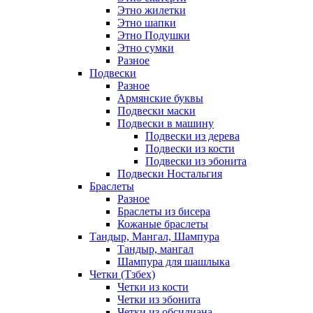
Этно жилетки
Этно шапки
Этно Подушки
Этно сумки
Разное
Подвески
Разное
Армянские буквы
Подвески маски
Подвески в машину
Подвески из дерева
Подвески из кости
Подвески из эбонита
Подвески Ностальгия
Браслеты
Разное
Браслеты из бисера
Кожаные браслеты
Тандыр, Мангал, Шампура
Тандыр, мангал
Шампура для шашлыка
Четки (Тзбех)
Четки из кости
Четки из эбонита
Четки из обсидиана