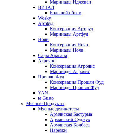
Маринады Иджеван
ВИТАЛ
Большой объем
Wosky
Артфуд
Консервация Артфуд
Маринады Артфуд
Ноян
Консервация Ноян
Маринады Ноян
Сады Арагаца
Агроянс
Консервация Агроянс
Маринады Агроянс
Прошян Фуд
Консервация Прошян Фуд
Маринады Прошян Фуд
YAN
te Gusto
Мясные Продукты
Мясные деликатесы
Армянская Бастурма
Армянский Суджух
Армянская Колбаса
Нарезки