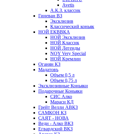
Avetis
А.К.З. классик
Гиневан ВЗ
Эксклюзив
Классический коньяк
НОЙ ЕКВВКА
НОЙ Эксклюзив
НОЙ Классик
НОЙ Легенды
NOY Very Speсial
НОЙ Кремлин
Оганян КЗ
Мадатовъ
Объем 0,5 л
Объем 0,75 л
Эксклюзивные Коньяки
Подарочные Коньяки
СИС Алко
Мараси КД
Грейт Велли АВКЗ
САМКОН КЗ
САЯТ - НОВА
Веди - Алко ВКЗ
Егвардский ВКЗ