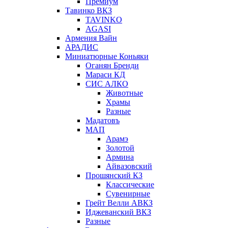
Премиум
Тавинко ВКЗ
TAVINKO
AGASI
Армения Вайн
АРАДИС
Миниатюрные Коньяки
Оганян Бренди
Мараси КД
СИС АЛКО
Животные
Храмы
Разные
Мадатовъ
МАП
Арамэ
Золотой
Армина
Айвазовский
Прошянский КЗ
Классические
Сувенирные
Грейт Велли АВКЗ
Иджеванский ВКЗ
Разные