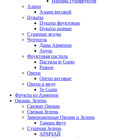
Наборы сухофруктов
Алани
Алани весовой
Цукаты
Цукаты фруктовые
Цукаты разные
Сушеные ягоды
Чурчхела
Дары Армении
Ануш
Фруктовая пастила
Пастила te Gusto
Разное
Орехи
Орехи весовые
Орехи в меду
Te Gusto
Фрукты из Армении
Овощи. Зелень
Свежие Овощи
Свежая Зелень
Замороженные Овощи и Зелень
Тамара фрут
Сушеная Зелень
АРМЧАЙ