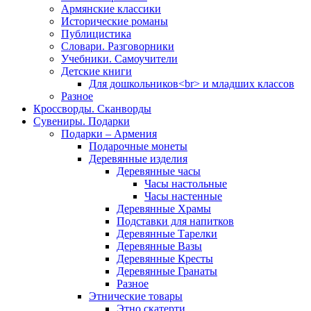
Армянские классики
Исторические романы
Публицистика
Словари. Разговорники
Учебники. Самоучители
Детские книги
Для дошкольников<br> и младших классов
Разное
Кроссворды. Сканворды
Сувениры. Подарки
Подарки – Армения
Подарочные монеты
Деревянные изделия
Деревянные часы
Часы настольные
Часы настенные
Деревянные Храмы
Подставки для напитков
Деревянные Тарелки
Деревянные Вазы
Деревянные Кресты
Деревянные Гранаты
Разное
Этнические товары
Этно скатерти