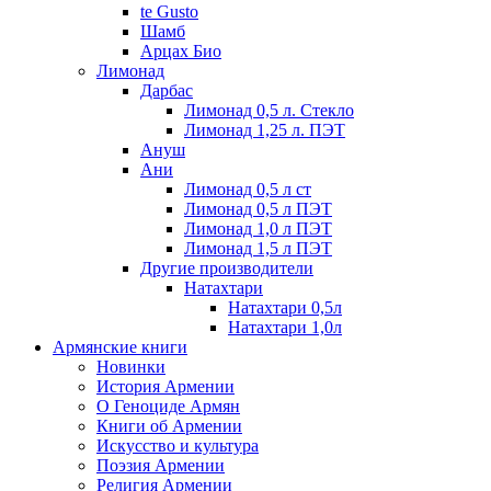
te Gusto
Шамб
Арцах Био
Лимонад
Дарбас
Лимонад 0,5 л. Стекло
Лимонад 1,25 л. ПЭТ
Ануш
Ани
Лимонад 0,5 л ст
Лимонад 0,5 л ПЭТ
Лимонад 1,0 л ПЭТ
Лимонад 1,5 л ПЭТ
Другие производители
Натахтари
Натахтари 0,5л
Натахтари 1,0л
Армянские книги
Новинки
История Армении
О Геноциде Армян
Книги об Армении
Иcкусство и культура
Поэзия Армении
Религия Армении