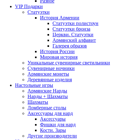
Разное
VIP Подарки
Статуэтки
История Армении
Статуэтки полистоун
Статуэтки бронза
Церкви. Статуэтки
Армянский алфавит
Галерея образов
История России
Мировая история
Уникальные сувенирные светильники
Сувенирные ночники
Армянские монеты
Деревянные изделия
Настольные игры
Армянские Нарды
Нарды + Шахматы
Шахматы
Ломберные столы
Аксессуары для нард
Аксессуары
Фишки для нард
Кости. Зары
Другие производители