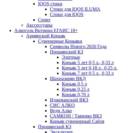
IQOS стики
Стики для IQOS ILUMA
Стики для IQOS
Сenter
Акссессуары
Алкоголь Витрина ЕГАИС 18+
Армянский Коньяк
Сувенирные Коньяки
Символы Нового 2026 Года
Прошянский КЗ
Элитные
Коньяк 5 лет 0,5 л., 0,33 л
Коньяк 5 лет 0,18 л., 0,25 л.
Коньяк 7 лет 0,5 л., 0,33 л
Шахназарян ВКД
Коньяк 0,5 л
Коньяк 0,25 л
Коньяк 0,70 л
Иджеванский ВКЗ
СИС АЛКО
Веди Алко
САМКОН / Тавинко ВКЗ
Коньяк сувенирный Сабля
Прошянский КЗ
Эксклюзив