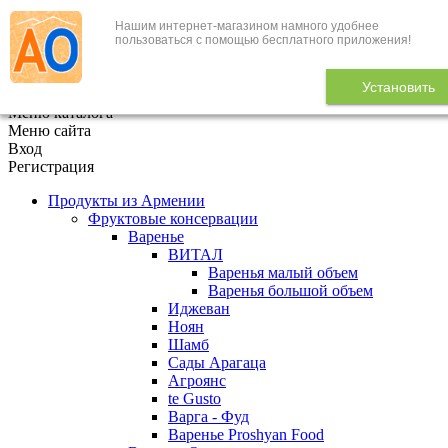
Нашим интернет-магазином намного удобнее
+7 (495) 646-888-1
пользоваться с помощью бесплатного приложения!
В корзине
0
товаров
Установить
x
Меню каталога
Меню сайта
Вход
Регистрация
Продукты из Армении
Фруктовые консервации
Варенье
ВИТАЛ
Варенья малый объем
Варенья большой объем
Иджеван
Ноян
Шамб
Сады Арагаца
Агроянс
te Gusto
Варга - Фуд
Варенье Proshyan Food