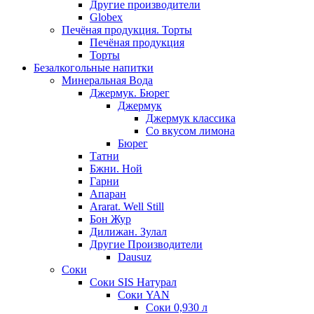
Другие производители
Globex
Печёная продукция. Торты
Печёная продукция
Торты
Безалкогольные напитки
Минеральная Вода
Джермук. Бюрег
Джермук
Джермук классика
Со вкусом лимона
Бюрег
Татни
Бжни. Ной
Гарни
Апаран
Ararat. Well Still
Бон Жур
Дилижан. Зулал
Другие Производители
Dausuz
Соки
Соки SIS Натурал
Соки YAN
Соки 0,930 л