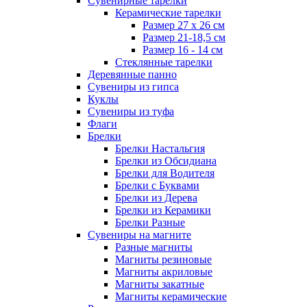
Сувенирные тарелки
Керамические тарелки
Размер 27 х 26 см
Размер 21-18,5 см
Размер 16 - 14 см
Стеклянные тарелки
Деревянные панно
Сувениры из гипса
Куклы
Сувениры из туфа
Флаги
Брелки
Брелки Настальгия
Брелки из Обсидиана
Брелки для Водителя
Брелки с Буквами
Брелки из Дерева
Брелки из Керамики
Брелки Разные
Сувениры на магните
Разные магниты
Магниты резиновые
Магниты акриловые
Магниты закатные
Магниты керамические