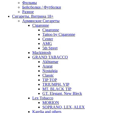
Фильмы
Бейсболки / Футболки
Разное
Сигареты. Витрина 18+
Армянские Сигареты
Cigaronne
Cigaronne
Tattoo by Cigaronne
Center
AMG
5th Street
Mackintosh
GRAND TABACCO
Akhtamar
Ararat
Nostalgia
Classic
TIP TOP
TRIUMPH. VIP
MT. BLACK TIP
GT. Elegant. New Bleck
Lex Tobacco
MORION
SOPRANO, LEX, ALEX
Karelia and others