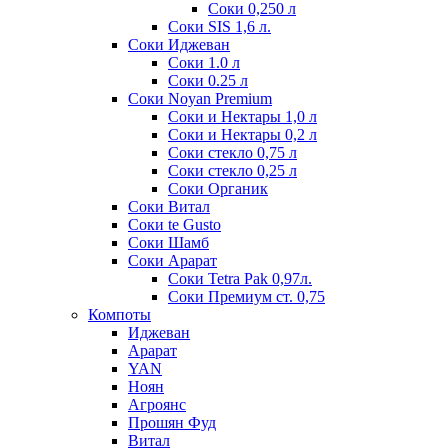
Соки 0,250 л
Соки SIS 1,6 л.
Соки Иджеван
Соки 1.0 л
Соки 0.25 л
Соки Noyan Premium
Соки и Нектары 1,0 л
Соки и Нектары 0,2 л
Соки стекло 0,75 л
Соки стекло 0,25 л
Соки Органик
Соки Витал
Соки te Gusto
Соки Шамб
Соки Арарат
Соки Tetra Pak 0,97л.
Соки Премиум ст. 0,75
Компоты
Иджеван
Арарат
YAN
Ноян
Агроянс
Прошян Фуд
Витал