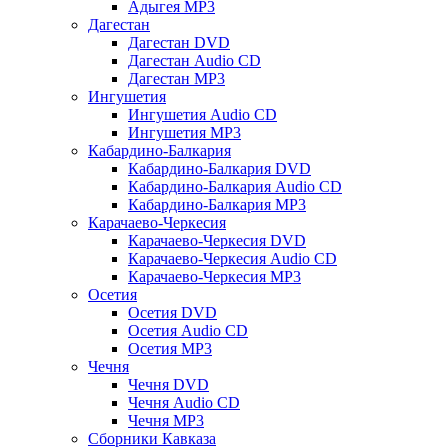
Адыгея MP3
Дагестан
Дагестан DVD
Дагестан Audio CD
Дагестан MP3
Ингушетия
Ингушетия Audio CD
Ингушетия MP3
Кабардино-Балкария
Кабардино-Балкария DVD
Кабардино-Балкария Audio CD
Кабардино-Балкария MP3
Карачаево-Черкесия
Карачаево-Черкесия DVD
Карачаево-Черкесия Audio CD
Карачаево-Черкесия MP3
Осетия
Осетия DVD
Осетия Audio CD
Осетия MP3
Чечня
Чечня DVD
Чечня Audio CD
Чечня MP3
Сборники Кавказа