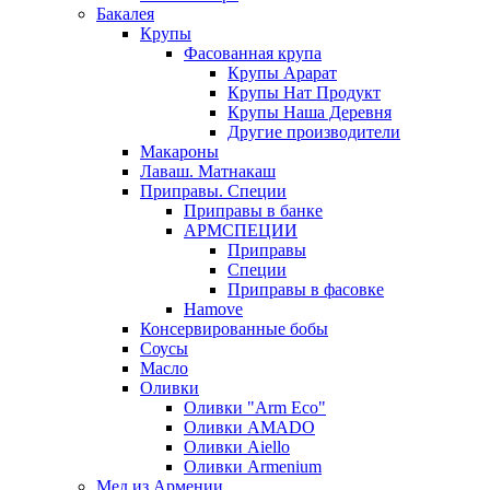
Бакалея
Крупы
Фасованная крупа
Крупы Арарат
Крупы Нат Продукт
Крупы Наша Деревня
Другие производители
Макароны
Лаваш. Матнакаш
Приправы. Специи
Приправы в банке
АРМСПЕЦИИ
Приправы
Специи
Приправы в фасовке
Hamove
Консервированные бобы
Соусы
Масло
Оливки
Оливки "Arm Eco"
Оливки AMADO
Оливки Aiello
Оливки Armenium
Мед из Армении