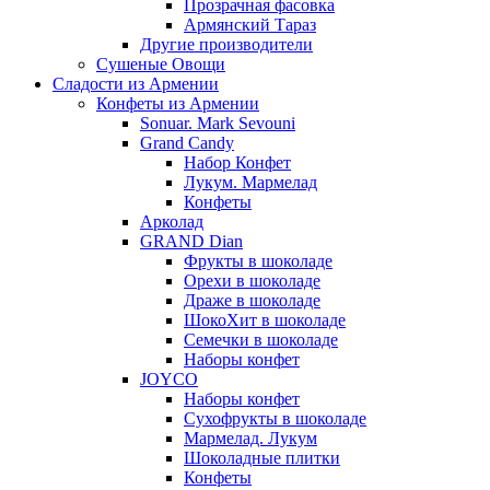
Прозрачная фасовка
Армянский Тараз
Другие производители
Сушеные Овощи
Сладости из Армении
Конфеты из Армении
Sonuar. Mark Sevouni
Grand Candy
Набор Конфет
Лукум. Мармелад
Конфеты
Арколад
GRAND Dian
Фрукты в шоколаде
Орехи в шоколаде
Драже в шоколаде
ШокоХит в шоколаде
Семечки в шоколаде
Наборы конфет
JOYCO
Наборы конфет
Сухофрукты в шоколаде
Мармелад. Лукум
Шоколадные плитки
Конфеты