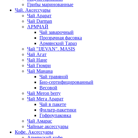
Грибы маринованные
Чай. Аксессуары
Чай Арарат
Чай Darman
АРМЧАЙ
Чай заварочный
Прозрачная фасовка
Армянский Тараз
Чай "IJEVAN". MASIS
Чай Агат
Чай Нане
Чай Гюмри
Чай Манана
Чай травяной
Био-сертифицированный
Весовой
Чай Meron berry
Чай Мега Арарат
Чай в пакете
Фильтр-пакетики
Гофроупаковка
Чай Амарас
Чайные аксессуары
Кофе. Аксессуары
Армянский кофе