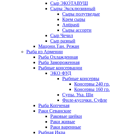
Сыр ЭКОТАВУШ
Сыры Эксклюзивный
Сыры полутведые
Крем сыры
Antipasti
Сыры ассорти
Сыр Чечил
Сыр разный
Мацони.Тан. Режан
Рыба из Армении
Рыба Охлажденная
Рыба Замороженная
Рыбные консервации
ЭКО ФУД
Рыбные консервы
Консервы 240 гр.
Консервы 160 гр.
Супы. Уха. Щи
Филе-кусочки. Суфле
Рыба Копченая
Раки Севанские
Раковые шейки
Раки живые
Раки варенные
Рыбная Икра