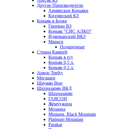
Арегак КЗ
Другие Производители
Армянские Коньяки
Кизлярский КЗ
Коньяк в Бочке
Гиневан ВЗ
Коньяк "СИС АЛКО"
Иджеванский ВКЗ
Мараси
Подарочные
Страна Камней
Коньяк в п/у
Коньяк 0,5 л.
Коньяк 0,2 л.
Аркон Трейд
Мргашен
Шаумян Вин
Шахназарян ВКД
Шахназарян
ГАЯСОН
Жемчужина
Мозаика
Mustang. Black Mountain
Platinum Mountain
Parakar