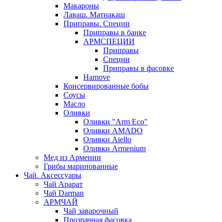
Макароны
Лаваш. Матнакаш
Приправы. Специи
Приправы в банке
АРМСПЕЦИИ
Приправы
Специи
Приправы в фасовке
Hamove
Консервированные бобы
Соусы
Масло
Оливки
Оливки "Arm Eco"
Оливки AMADO
Оливки Aiello
Оливки Armenium
Мед из Армении
Грибы маринованные
Чай. Аксессуары
Чай Арарат
Чай Darman
АРМЧАЙ
Чай заварочный
Прозрачная фасовка