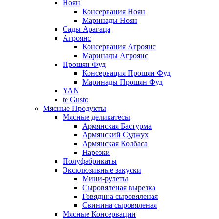
Ноян
Консервация Ноян
Маринады Ноян
Сады Арагаца
Агроянс
Консервация Агроянс
Маринады Агроянс
Прошян Фуд
Консервация Прошян Фуд
Маринады Прошян Фуд
YAN
te Gusto
Мясные Продукты
Мясные деликатесы
Армянская Бастурма
Армянский Суджух
Армянская Колбаса
Нарезки
Полуфабрикаты
Эксклюзивные закуски
Мини-рулеты
Сыровяленая вырезка
Говядина сыровяленая
Свинина сыровяленая
Мясные Консервации