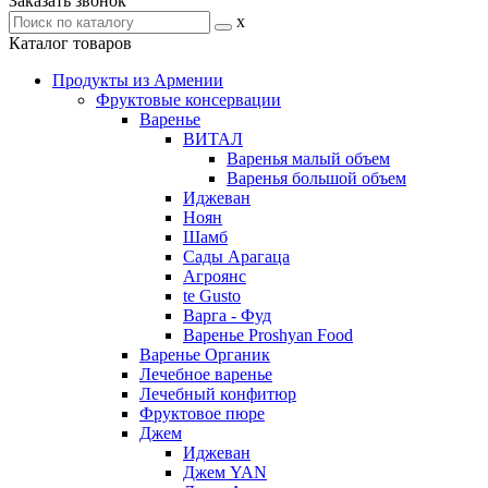
Заказать звонок
x
Каталог товаров
Продукты из Армении
Фруктовые консервации
Варенье
ВИТАЛ
Варенья малый объем
Варенья большой объем
Иджеван
Ноян
Шамб
Сады Арагаца
Агроянс
te Gusto
Варга - Фуд
Варенье Proshyan Food
Варенье Органик
Лечебное варенье
Лечебный конфитюр
Фруктовое пюре
Джем
Иджеван
Джем YAN