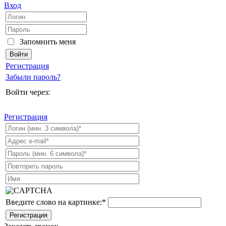
Вход
Запомнить меня
Регистрация
Забыли пароль?
Войти через:
Регистрация
Введите слово на картинке:
*