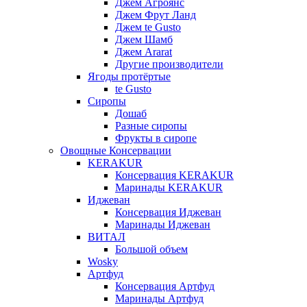
Джем Агроянс
Джем Фрут Ланд
Джем te Gusto
Джем Шамб
Джем Ararat
Другие производители
Ягоды протёртые
te Gusto
Сиропы
Дошаб
Разные сиропы
Фрукты в сиропе
Овощные Консервации
KERAKUR
Консервация KERAKUR
Маринады KERAKUR
Иджеван
Консервация Иджеван
Маринады Иджеван
ВИТАЛ
Большой объем
Wosky
Артфуд
Консервация Артфуд
Маринады Артфуд