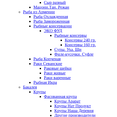
Сыр разный
Мацони.Тан. Режан
Рыба из Армении
Рыба Охлажденная
Рыба Замороженная
Рыбные консервации
ЭКО ФУД
Рыбные консервы
Консервы 240 гр.
Консервы 160 гр.
Супы. Уха. Щи
Филе-кусочки. Суфле
Рыба Копченая
Раки Севанские
Раковые шейки
Раки живые
Раки варенные
Рыбная Икра
Бакалея
Крупы
Фасованная крупа
Крупы Арарат
Крупы Нат Продукт
Крупы Наша Деревня
Другие производители