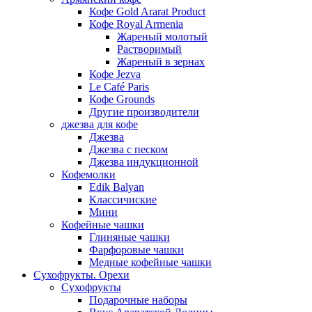
Кофе Gold Ararat Product
Кофе Royal Armenia
Жареный молотый
Растворимый
Жареный в зернах
Кофе Jezva
Le Café Paris
Кофе Grounds
Другие производители
джезва для кофе
Джезва
Джезва с песком
Джезва индукционной
Кофемолки
Edik Balyan
Классичиские
Мини
Кофейные чашки
Глиняные чашки
Фарфоровые чашки
Медные кофейные чашки
Сухофрукты. Орехи
Сухофрукты
Подарочные наборы