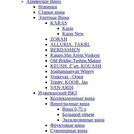
Армянское Вино
Новинки
Старые вина
Элитные Вина
KARAS
Karas
Karas New
ZORAH
ALLURIA. TAKRI.
BERDASHEN
Kataro.Hin Areni.Voskeni
Old Bridge.Tushpa.Malani
KEUSH. Z’art. KOUASH
Jraghatspanyan Winery
Voskevaz - Qotot
Trinity. KOOR. Jan
VAN ARDI
Иджеванский ВКЗ
Коллекционные вина
Виноградные вина
Вина 0,75 л
Большой объем
Эксклюзивные вина
Фруктовые вина
Cувенирные вина