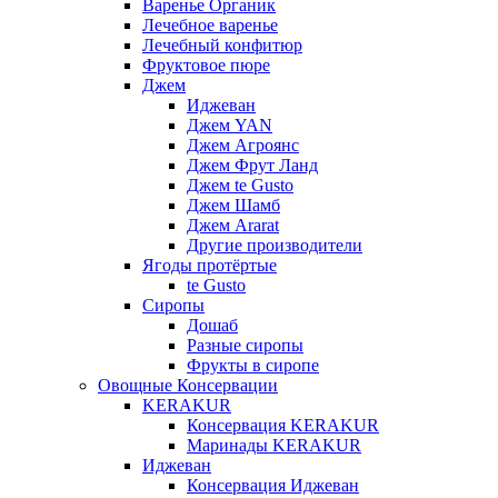
Варенье Органик
Лечебное варенье
Лечебный конфитюр
Фруктовое пюре
Джем
Иджеван
Джем YAN
Джем Агроянс
Джем Фрут Ланд
Джем te Gusto
Джем Шамб
Джем Ararat
Другие производители
Ягоды протёртые
te Gusto
Сиропы
Дошаб
Разные сиропы
Фрукты в сиропе
Овощные Консервации
KERAKUR
Консервация KERAKUR
Маринады KERAKUR
Иджеван
Консервация Иджеван