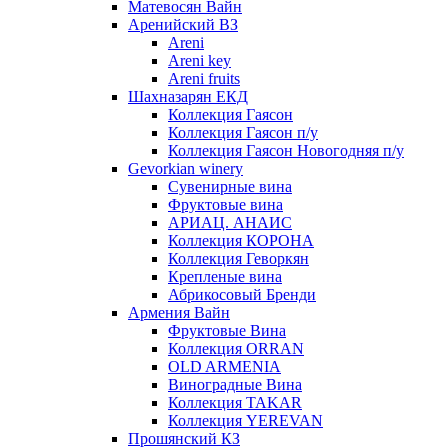
Матевосян Вайн
Аренийский ВЗ
Areni
Areni key
Areni fruits
Шахназарян ЕКД
Коллекция Гаясон
Коллекция Гаясон п/у
Коллекция Гаясон Новогодняя п/у
Gevorkian winery
Сувенирные вина
Фруктовые вина
АРИАЦ. АНАИС
Коллекция КОРОНА
Коллекция Геворкян
Крепленые вина
Абрикосовый Бренди
Армения Вайн
Фруктовые Вина
Коллекция ORRAN
OLD ARMENIA
Виноградные Вина
Коллекция TAKAR
Коллекция YEREVAN
Прошянский КЗ