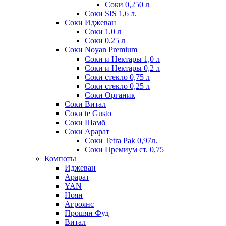
Соки 0,250 л
Соки SIS 1,6 л.
Соки Иджеван
Соки 1.0 л
Соки 0.25 л
Соки Noyan Premium
Соки и Нектары 1,0 л
Соки и Нектары 0,2 л
Соки стекло 0,75 л
Соки стекло 0,25 л
Соки Органик
Соки Витал
Соки te Gusto
Соки Шамб
Соки Арарат
Соки Tetra Pak 0,97л.
Соки Премиум ст. 0,75
Компоты
Иджеван
Арарат
YAN
Ноян
Агроянс
Прошян Фуд
Витал