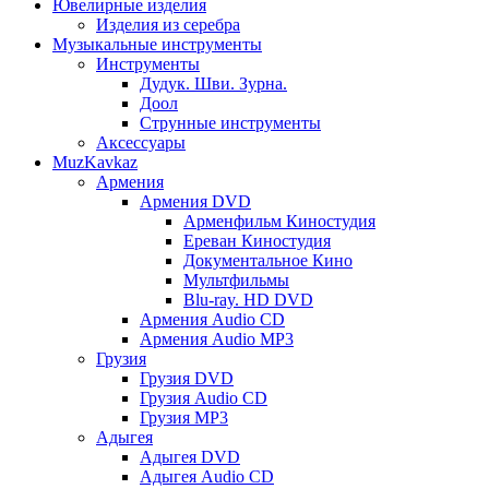
Ювелирные изделия
Изделия из серебра
Музыкальные инструменты
Инструменты
Дудук. Шви. Зурна.
Доол
Струнные инструменты
Аксессуары
MuzKavkaz
Армения
Армения DVD
Арменфильм Киностудия
Ереван Киностудия
Документальное Кино
Мультфильмы
Blu-ray. HD DVD
Армения Audio CD
Армения Audio MP3
Грузия
Грузия DVD
Грузия Audio CD
Грузия MP3
Адыгея
Адыгея DVD
Адыгея Audio CD