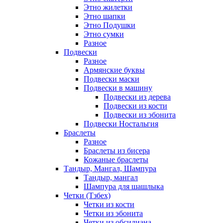
Этно жилетки
Этно шапки
Этно Подушки
Этно сумки
Разное
Подвески
Разное
Армянские буквы
Подвески маски
Подвески в машину
Подвески из дерева
Подвески из кости
Подвески из эбонита
Подвески Ностальгия
Браслеты
Разное
Браслеты из бисера
Кожаные браслеты
Тандыр, Мангал, Шампура
Тандыр, мангал
Шампура для шашлыка
Четки (Тзбех)
Четки из кости
Четки из эбонита
Четки из обсидиана