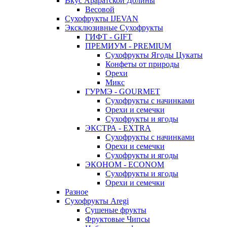
Вкус Араратской Долины
Весовой
Сухофрукты IJEVAN
Эксклюзивные Сухофрукты
ГИФТ - GIFT
ПРЕМИУМ - PREMIUM
Сухофрукты Ягоды Цукаты
Конфеты от природы
Орехи
Микс
ГУРМЭ - GOURMET
Сухофрукты с начинками
Орехи и семечки
Сухофрукты и ягоды
ЭКСТРА - EXTRA
Сухофрукты с начинками
Орехи и семечки
Сухофрукты и ягоды
ЭКОНОМ - ECONOM
Сухофрукты и ягоды
Орехи и семечки
Разное
Сухофрукты Aregi
Сушеные фрукты
Фруктовые Чипсы