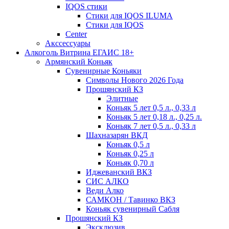
IQOS стики
Стики для IQOS ILUMA
Стики для IQOS
Сenter
Акссессуары
Алкоголь Витрина ЕГАИС 18+
Армянский Коньяк
Сувенирные Коньяки
Символы Нового 2026 Года
Прошянский КЗ
Элитные
Коньяк 5 лет 0,5 л., 0,33 л
Коньяк 5 лет 0,18 л., 0,25 л.
Коньяк 7 лет 0,5 л., 0,33 л
Шахназарян ВКД
Коньяк 0,5 л
Коньяк 0,25 л
Коньяк 0,70 л
Иджеванский ВКЗ
СИС АЛКО
Веди Алко
САМКОН / Тавинко ВКЗ
Коньяк сувенирный Сабля
Прошянский КЗ
Эксклюзив