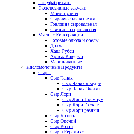
Полуфабрикаты
Эксклюзивные закуски
Мини-рулеты
Сыровяленая вырезка
Говядина сыровяленая
Свинина сыровяленая
Мясные Консервации
Готовые блюда и обеды
Долма
Хаш. Рубец
Ариса. Кавурма
Маринованные
Кисломолочные Продукты
Сыры
Сыр Чанах
Сыр Чанах в ведре
Сыр Чанах Экокат
Сыр Лори
Сыр Лори Премиум
Сыр Лори Экокат
Сыр Лори разный
Сыр Качотта
Сыр Овечий
Сыр Козий
Сыр в Керамике