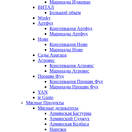
Маринады Иджеван
ВИТАЛ
Большой объем
Wosky
Артфуд
Консервация Артфуд
Маринады Артфуд
Ноян
Консервация Ноян
Маринады Ноян
Сады Арагаца
Агроянс
Консервация Агроянс
Маринады Агроянс
Прошян Фуд
Консервация Прошян Фуд
Маринады Прошян Фуд
YAN
te Gusto
Мясные Продукты
Мясные деликатесы
Армянская Бастурма
Армянский Суджух
Армянская Колбаса
Нарезки