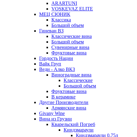
ARARTUNI
VOSKEVAZ ELITE
МЕЦ СЮНИК
Классика
Большой объем
Гиневан ВЗ
Классические вина
Большой объем
Сувенирные вина
Фруктовые вина
Гордость Нации
Вайк Груп
Веди - Алко ВКЗ
Виноградные вина
Классические
Большой объем
Фруктовые вина
В керамике
Другие Производители
Армянские вина
Givany Wine
Вина из Грузии
Кварельский Погреб
Киндзмараули
Киндзмараули 0,75л