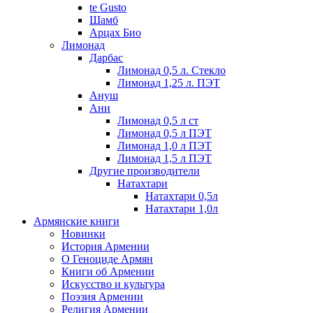
te Gusto
Шамб
Арцах Био
Лимонад
Дарбас
Лимонад 0,5 л. Стекло
Лимонад 1,25 л. ПЭТ
Ануш
Ани
Лимонад 0,5 л ст
Лимонад 0,5 л ПЭТ
Лимонад 1,0 л ПЭТ
Лимонад 1,5 л ПЭТ
Другие производители
Натахтари
Натахтари 0,5л
Натахтари 1,0л
Армянские книги
Новинки
История Армении
О Геноциде Армян
Книги об Армении
Иcкусство и культура
Поэзия Армении
Религия Армении