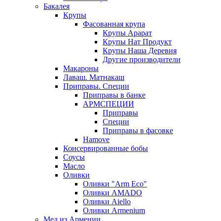
Бакалея
Крупы
Фасованная крупа
Крупы Арарат
Крупы Нат Продукт
Крупы Наша Деревня
Другие производители
Макароны
Лаваш. Матнакаш
Приправы. Специи
Приправы в банке
АРМСПЕЦИИ
Приправы
Специи
Приправы в фасовке
Hamove
Консервированные бобы
Соусы
Масло
Оливки
Оливки "Arm Eco"
Оливки AMADO
Оливки Aiello
Оливки Armenium
Мед из Армении