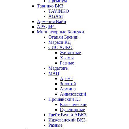
Премиум
Тавинко ВКЗ
TAVINKO
AGASI
Армения Вайн
АРАДИС
Миниатюрные Коньяки
Оганян Бренди
Мараси КД
СИС АЛКО
Животные
Храмы
Разные
Мадатовъ
МАП
Арамэ
Золотой
Армина
Айвазовский
Прошянский КЗ
Классические
Сувенирные
Грейт Велли АВКЗ
Иджеванский ВКЗ
Разные