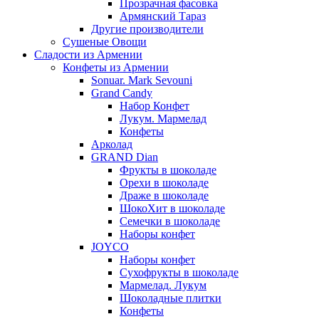
Прозрачная фасовка
Армянский Тараз
Другие производители
Сушеные Овощи
Сладости из Армении
Конфеты из Армении
Sonuar. Mark Sevouni
Grand Candy
Набор Конфет
Лукум. Мармелад
Конфеты
Арколад
GRAND Dian
Фрукты в шоколаде
Орехи в шоколаде
Драже в шоколаде
ШокоХит в шоколаде
Семечки в шоколаде
Наборы конфет
JOYCO
Наборы конфет
Сухофрукты в шоколаде
Мармелад. Лукум
Шоколадные плитки
Конфеты