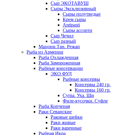
Сыр ЭКОТАВУШ
Сыры Эксклюзивный
Сыры полутведые
Крем сыры
Antipasti
Сыры ассорти
Сыр Чечил
Сыр разный
Мацони.Тан. Режан
Рыба из Армении
Рыба Охлажденная
Рыба Замороженная
Рыбные консервации
ЭКО ФУД
Рыбные консервы
Консервы 240 гр.
Консервы 160 гр.
Супы. Уха. Щи
Филе-кусочки. Суфле
Рыба Копченая
Раки Севанские
Раковые шейки
Раки живые
Раки варенные
Рыбная Икра