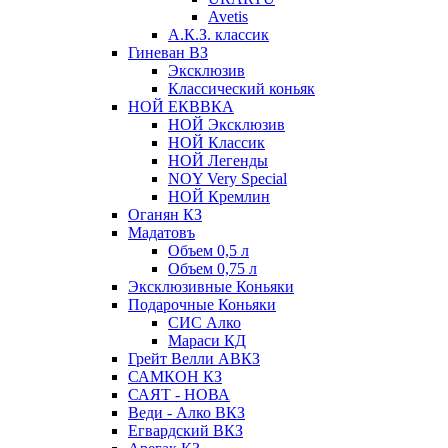
Avetis
А.К.З. классик
Гиневан ВЗ
Эксклюзив
Классический коньяк
НОЙ ЕКВВКА
НОЙ Эксклюзив
НОЙ Классик
НОЙ Легенды
NOY Very Speсial
НОЙ Кремлин
Оганян КЗ
Мадатовъ
Объем 0,5 л
Объем 0,75 л
Эксклюзивные Коньяки
Подарочные Коньяки
СИС Алко
Мараси КД
Грейт Велли АВКЗ
САМКОН КЗ
САЯТ - НОВА
Веди - Алко ВКЗ
Егвардский ВКЗ