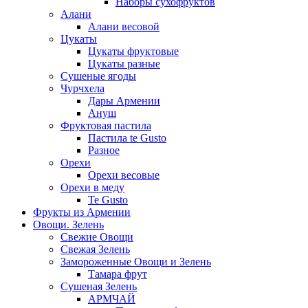
Наборы сухофруктов
Алани
Алани весовой
Цукаты
Цукаты фруктовые
Цукаты разные
Сушеные ягоды
Чурчхела
Дары Армении
Ануш
Фруктовая пастила
Пастила te Gusto
Разное
Орехи
Орехи весовые
Орехи в меду
Te Gusto
Фрукты из Армении
Овощи. Зелень
Свежие Овощи
Свежая Зелень
Замороженные Овощи и Зелень
Тамара фрут
Сушеная Зелень
АРМЧАЙ