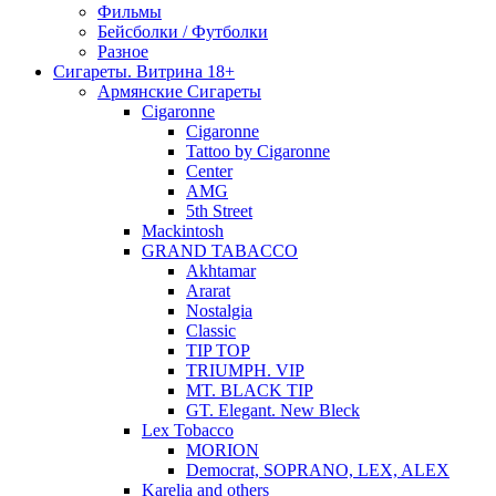
Фильмы
Бейсболки / Футболки
Разное
Сигареты. Витрина 18+
Армянские Сигареты
Cigaronne
Cigaronne
Tattoo by Cigaronne
Center
AMG
5th Street
Mackintosh
GRAND TABACCO
Akhtamar
Ararat
Nostalgia
Classic
TIP TOP
TRIUMPH. VIP
MT. BLACK TIP
GT. Elegant. New Bleck
Lex Tobacco
MORION
Democrat, SOPRANO, LEX, ALEX
Karelia and others