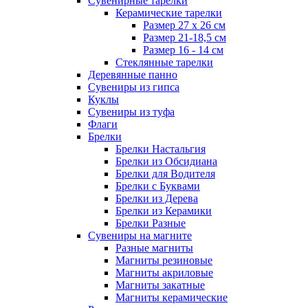
Сувенирные тарелки
Керамические тарелки
Размер 27 х 26 см
Размер 21-18,5 см
Размер 16 - 14 см
Стеклянные тарелки
Деревянные панно
Сувениры из гипса
Куклы
Сувениры из туфа
Флаги
Брелки
Брелки Настальгия
Брелки из Обсидиана
Брелки для Водителя
Брелки с Буквами
Брелки из Дерева
Брелки из Керамики
Брелки Разные
Сувениры на магните
Разные магниты
Магниты резиновые
Магниты акриловые
Магниты закатные
Магниты керамические