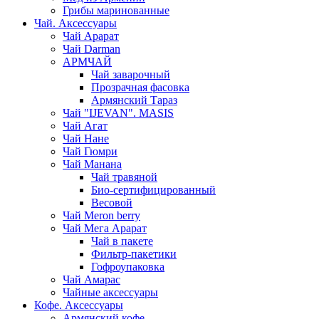
Грибы маринованные
Чай. Аксессуары
Чай Арарат
Чай Darman
АРМЧАЙ
Чай заварочный
Прозрачная фасовка
Армянский Тараз
Чай "IJEVAN". MASIS
Чай Агат
Чай Нане
Чай Гюмри
Чай Манана
Чай травяной
Био-сертифицированный
Весовой
Чай Meron berry
Чай Мега Арарат
Чай в пакете
Фильтр-пакетики
Гофроупаковка
Чай Амарас
Чайные аксессуары
Кофе. Аксессуары
Армянский кофе