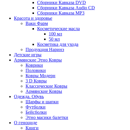
Сборники Кавказа DVD
Сборники Кавказа Audio CD
Сборники Кавказа MP3
Красота и здоровье
Ваки Фарм
Косметические масла
100 мл
50 мл
Косметика для ухода
Продукция Наринэ
Детские игры
Армянские Этно Ковры
Коврики
Половики
Ковры Модерн
3 D Ковры
Классические Ковры
Армянские Ковры
Одежда. Обувь
Шарфы и шапки
Футболки
Бейсболки
Этно масики балетки
О геноциде
Книги