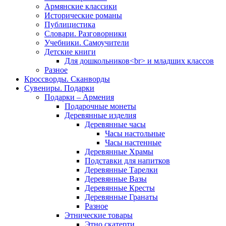
Армянские классики
Исторические романы
Публицистика
Словари. Разговорники
Учебники. Самоучители
Детские книги
Для дошкольников<br> и младших классов
Разное
Кроссворды. Сканворды
Сувениры. Подарки
Подарки – Армения
Подарочные монеты
Деревянные изделия
Деревянные часы
Часы настольные
Часы настенные
Деревянные Храмы
Подставки для напитков
Деревянные Тарелки
Деревянные Вазы
Деревянные Кресты
Деревянные Гранаты
Разное
Этнические товары
Этно скатерти