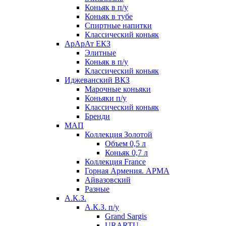
Коньяк в п/у
Коньяк в тубе
Спиртные напитки
Классический коньяк
АрАрАт ЕКЗ
Элитные
Коньяк в п/у
Классический коньяк
Иджеванский ВКЗ
Марочные коньяки
Коньяки п/у
Классический коньяк
Бренди
МАП
Коллекция Золотой
Объем 0,5 л
Коньяк 0,7 л
Коллекция France
Горная Армения. АРМА
Айвазовский
Разные
А.К.З.
А.К.З. п/у
Grand Sargis
URARTU