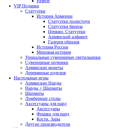
Разное
VIP Подарки
Статуэтки
История Армении
Статуэтки полистоун
Статуэтки бронза
Церкви. Статуэтки
Армянский алфавит
Галерея образов
История России
Мировая история
Уникальные сувенирные светильники
Сувенирные ночники
Армянские монеты
Деревянные изделия
Настольные игры
Армянские Нарды
Нарды + Шахматы
Шахматы
Ломберные столы
Аксессуары для нард
Аксессуары
Фишки для нард
Кости. Зары
Другие производители