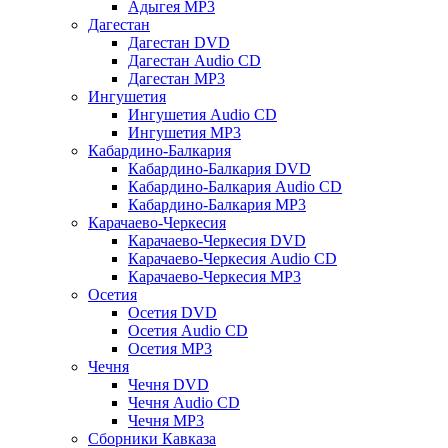
Адыгея MP3
Дагестан
Дагестан DVD
Дагестан Audio CD
Дагестан MP3
Ингушетия
Ингушетия Audio CD
Ингушетия MP3
Кабардино-Балкария
Кабардино-Балкария DVD
Кабардино-Балкария Audio CD
Кабардино-Балкария MP3
Карачаево-Черкесия
Карачаево-Черкесия DVD
Карачаево-Черкесия Audio CD
Карачаево-Черкесия MP3
Осетия
Осетия DVD
Осетия Audio CD
Осетия MP3
Чечня
Чечня DVD
Чечня Audio CD
Чечня MP3
Сборники Кавказа