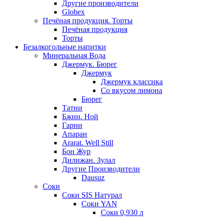
Другие производители
Globex
Печёная продукция. Торты
Печёная продукция
Торты
Безалкогольные напитки
Минеральная Вода
Джермук. Бюрег
Джермук
Джермук классика
Со вкусом лимона
Бюрег
Татни
Бжни. Ной
Гарни
Апаран
Ararat. Well Still
Бон Жур
Дилижан. Зулал
Другие Производители
Dausuz
Соки
Соки SIS Натурал
Соки YAN
Соки 0,930 л