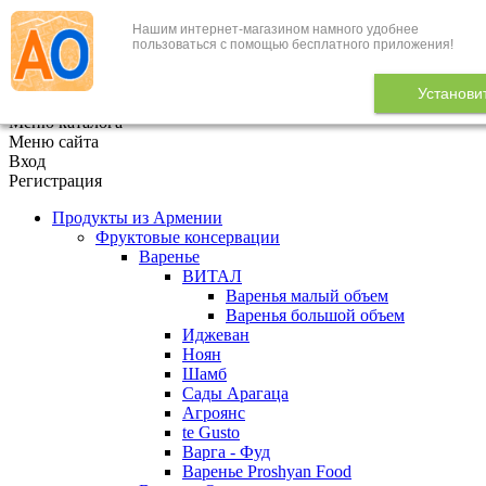
Нашим интернет-магазином намного удобнее
+7 (495) 646-888-1
пользоваться с помощью бесплатного приложения!
В корзине
0
товаров
Установи
x
Меню каталога
Меню сайта
Вход
Регистрация
Продукты из Армении
Фруктовые консервации
Варенье
ВИТАЛ
Варенья малый объем
Варенья большой объем
Иджеван
Ноян
Шамб
Сады Арагаца
Агроянс
te Gusto
Варга - Фуд
Варенье Proshyan Food