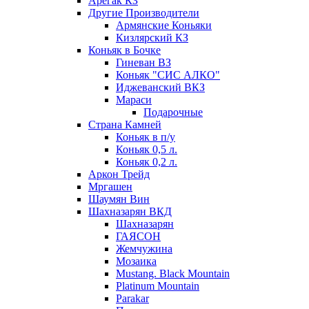
Арегак КЗ
Другие Производители
Армянские Коньяки
Кизлярский КЗ
Коньяк в Бочке
Гиневан ВЗ
Коньяк "СИС АЛКО"
Иджеванский ВКЗ
Мараси
Подарочные
Страна Камней
Коньяк в п/у
Коньяк 0,5 л.
Коньяк 0,2 л.
Аркон Трейд
Мргашен
Шаумян Вин
Шахназарян ВКД
Шахназарян
ГАЯСОН
Жемчужина
Мозаика
Mustang. Black Mountain
Platinum Mountain
Parakar