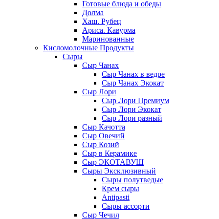
Готовые блюда и обеды
Долма
Хаш. Рубец
Ариса. Кавурма
Маринованные
Кисломолочные Продукты
Сыры
Сыр Чанах
Сыр Чанах в ведре
Сыр Чанах Экокат
Сыр Лори
Сыр Лори Премиум
Сыр Лори Экокат
Сыр Лори разный
Сыр Качотта
Сыр Овечий
Сыр Козий
Сыр в Керамике
Сыр ЭКОТАВУШ
Сыры Эксклюзивный
Сыры полутведые
Крем сыры
Antipasti
Сыры ассорти
Сыр Чечил