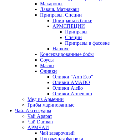
Макароны
Лаваш. Матнакаш
Приправы. Специи
Приправы в банке
АРМСПЕЦИИ
Приправы
Специи
Приправы в фасовке
Hamove
Консервированные бобы
Соусы
Масло
Оливки
Оливки "Arm Eco"
Оливки AMADO
Оливки Aiello
Оливки Armenium
Мед из Армении
Грибы маринованные
Чай. Аксессуары
Чай Арарат
Чай Darman
АРМЧАЙ
Чай заварочный
Прозрачная фасовка