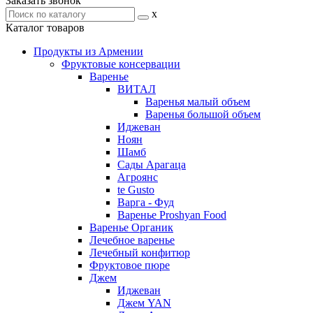
Заказать звонок
x
Каталог товаров
Продукты из Армении
Фруктовые консервации
Варенье
ВИТАЛ
Варенья малый объем
Варенья большой объем
Иджеван
Ноян
Шамб
Сады Арагаца
Агроянс
te Gusto
Варга - Фуд
Варенье Proshyan Food
Варенье Органик
Лечебное варенье
Лечебный конфитюр
Фруктовое пюре
Джем
Иджеван
Джем YAN