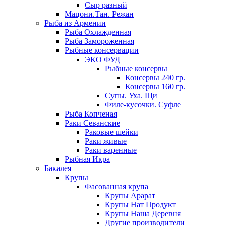
Сыр разный
Мацони.Тан. Режан
Рыба из Армении
Рыба Охлажденная
Рыба Замороженная
Рыбные консервации
ЭКО ФУД
Рыбные консервы
Консервы 240 гр.
Консервы 160 гр.
Супы. Уха. Щи
Филе-кусочки. Суфле
Рыба Копченая
Раки Севанские
Раковые шейки
Раки живые
Раки варенные
Рыбная Икра
Бакалея
Крупы
Фасованная крупа
Крупы Арарат
Крупы Нат Продукт
Крупы Наша Деревня
Другие производители