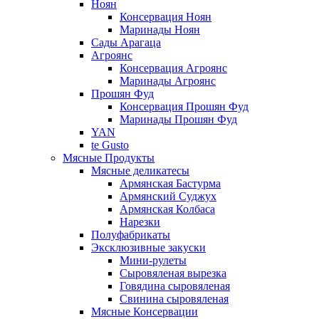
Ноян
Консервация Ноян
Маринады Ноян
Сады Арагаца
Агроянс
Консервация Агроянс
Маринады Агроянс
Прошян Фуд
Консервация Прошян Фуд
Маринады Прошян Фуд
YAN
te Gusto
Мясные Продукты
Мясные деликатесы
Армянская Бастурма
Армянский Суджух
Армянская Колбаса
Нарезки
Полуфабрикаты
Эксклюзивные закуски
Мини-рулеты
Сыровяленая вырезка
Говядина сыровяленая
Свинина сыровяленая
Мясные Консервации