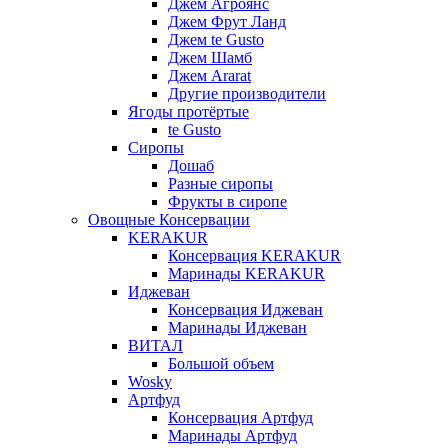
Джем Агроянс
Джем Фрут Ланд
Джем te Gusto
Джем Шамб
Джем Ararat
Другие производители
Ягоды протёртые
te Gusto
Сиропы
Дошаб
Разные сиропы
Фрукты в сиропе
Овощные Консервации
KERAKUR
Консервация KERAKUR
Маринады KERAKUR
Иджеван
Консервация Иджеван
Маринады Иджеван
ВИТАЛ
Большой объем
Wosky
Артфуд
Консервация Артфуд
Маринады Артфуд