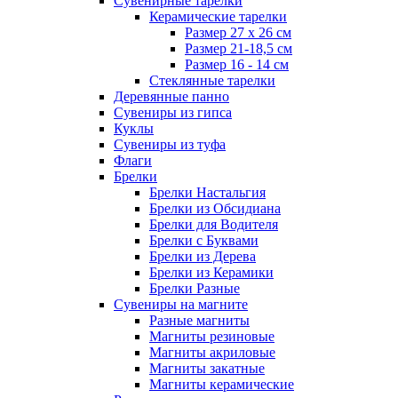
Сувенирные тарелки
Керамические тарелки
Размер 27 х 26 см
Размер 21-18,5 см
Размер 16 - 14 см
Стеклянные тарелки
Деревянные панно
Сувениры из гипса
Куклы
Сувениры из туфа
Флаги
Брелки
Брелки Настальгия
Брелки из Обсидиана
Брелки для Водителя
Брелки с Буквами
Брелки из Дерева
Брелки из Керамики
Брелки Разные
Сувениры на магните
Разные магниты
Магниты резиновые
Магниты акриловые
Магниты закатные
Магниты керамические