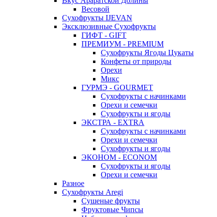
Вкус Араратской Долины
Весовой
Сухофрукты IJEVAN
Эксклюзивные Сухофрукты
ГИФТ - GIFT
ПРЕМИУМ - PREMIUM
Сухофрукты Ягоды Цукаты
Конфеты от природы
Орехи
Микс
ГУРМЭ - GOURMET
Сухофрукты с начинками
Орехи и семечки
Сухофрукты и ягоды
ЭКСТРА - EXTRA
Сухофрукты с начинками
Орехи и семечки
Сухофрукты и ягоды
ЭКОНОМ - ECONOM
Сухофрукты и ягоды
Орехи и семечки
Разное
Сухофрукты Aregi
Сушеные фрукты
Фруктовые Чипсы