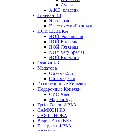
Avetis
А.К.З. классик
Гиневан ВЗ
Эксклюзив
Классический коньяк
НОЙ ЕКВВКА
НОЙ Эксклюзив
НОЙ Классик
НОЙ Легенды
NOY Very Speсial
НОЙ Кремлин
Оганян КЗ
Мадатовъ
Объем 0,5 л
Объем 0,75 л
Эксклюзивные Коньяки
Подарочные Коньяки
СИС Алко
Мараси КД
Грейт Велли АВКЗ
САМКОН КЗ
САЯТ - НОВА
Веди - Алко ВКЗ
Егвардский ВКЗ