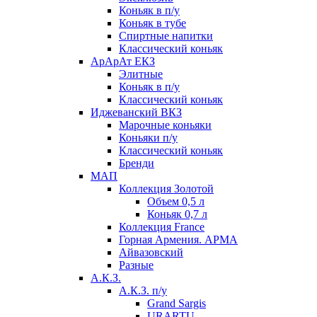
Коньяк в п/у
Коньяк в тубе
Спиртные напитки
Классический коньяк
АрАрАт ЕКЗ
Элитные
Коньяк в п/у
Классический коньяк
Иджеванский ВКЗ
Марочные коньяки
Коньяки п/у
Классический коньяк
Бренди
МАП
Коллекция Золотой
Объем 0,5 л
Коньяк 0,7 л
Коллекция France
Горная Армения. АРМА
Айвазовский
Разные
А.К.З.
А.К.З. п/у
Grand Sargis
URARTU