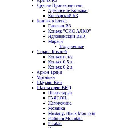
Арегак КЗ
Другие Производители
Армянские Коньяки
Кизлярский КЗ
Коньяк в Бочке
Гиневан ВЗ
Коньяк "СИС АЛКО"
Иджеванский ВКЗ
Мараси
Подарочные
Страна Камней
Коньяк в п/у
Коньяк 0,5 л.
Коньяк 0,2 л.
Аркон Трейд
Мргашен
Шаумян Вин
Шахназарян ВКД
Шахназарян
ГАЯСОН
Жемчужина
Мозаика
Mustang. Black Mountain
Platinum Mountain
Parakar