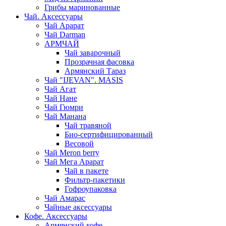
Грибы маринованные
Чай. Аксессуары
Чай Арарат
Чай Darman
АРМЧАЙ
Чай заварочный
Прозрачная фасовка
Армянский Тараз
Чай "IJEVAN". MASIS
Чай Агат
Чай Нане
Чай Гюмри
Чай Манана
Чай травяной
Био-сертифицированный
Весовой
Чай Meron berry
Чай Мега Арарат
Чай в пакете
Фильтр-пакетики
Гофроупаковка
Чай Амарас
Чайные аксессуары
Кофе. Аксессуары
Армянский кофе