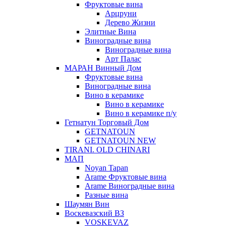
Фруктовые вина
Арцруни
Дерево Жизни
Элитные Вина
Виноградные вина
Виноградные вина
Арт Палас
МАРАН Винный Дом
Фруктовые вина
Виноградные вина
Вино в керамике
Вино в керамике
Вино в керамике п/у
Гетнатун Торговый Дом
GETNATOUN
GETNATOUN NEW
TIRANI. OLD CHINARI
МАП
Noyan Tapan
Arame Фруктовые вина
Arame Виноградные вина
Разные вина
Шаумян Вин
Воскевазский ВЗ
VOSKEVAZ