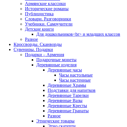
Армянские классики
Исторические романы
Публицистика
Словари. Разговорники
Учебники. Самоучители
Детские книги
Для дошкольников<br> и младших классов
Разное
Кроссворды. Сканворды
Сувениры. Подарки
Подарки – Армения
Подарочные монеты
Деревянные изделия
Деревянные часы
Часы настольные
Часы настенные
Деревянные Храмы
Подставки для напитков
Деревянные Тарелки
Деревянные Вазы
Деревянные Кресты
Деревянные Гранаты
Разное
Этнические товары
Этно скатерти