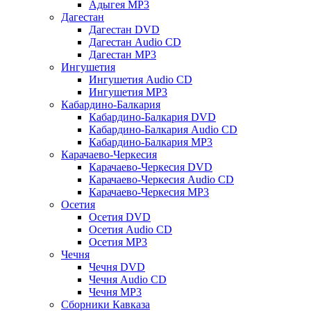
Адыгея MP3
Дагестан
Дагестан DVD
Дагестан Audio CD
Дагестан MP3
Ингушетия
Ингушетия Audio CD
Ингушетия MP3
Кабардино-Балкария
Кабардино-Балкария DVD
Кабардино-Балкария Audio CD
Кабардино-Балкария MP3
Карачаево-Черкесия
Карачаево-Черкесия DVD
Карачаево-Черкесия Audio CD
Карачаево-Черкесия MP3
Осетия
Осетия DVD
Осетия Audio CD
Осетия MP3
Чечня
Чечня DVD
Чечня Audio CD
Чечня MP3
Сборники Кавказа