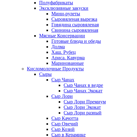
Полуфабрикаты
Эксклюзивные закуски
Мини-рулеты
Сыровяленая вырезка
Говядина сыровяленая
Свинина сыровяленая
Мясные Консервации
Готовые блюда и обеды
Долма
Хаш. Рубец
Ариса. Кавурма
Маринованные
Кисломолочные Продукты
Сыры
Сыр Чанах
Сыр Чанах в ведре
Сыр Чанах Экокат
Сыр Лори
Сыр Лори Премиум
Сыр Лори Экокат
Сыр Лори разный
Сыр Качотта
Сыр Овечий
Сыр Козий
Сыр в Керамике