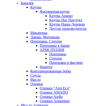
Бакалея
Крупы
Фасованная крупа
Крупы Арарат
Крупы Нат Продукт
Крупы Наша Деревня
Другие производители
Макароны
Лаваш. Матнакаш
Приправы. Специи
Приправы в банке
АРМСПЕЦИИ
Приправы
Специи
Приправы в фасовке
Hamove
Консервированные бобы
Соусы
Масло
Оливки
Оливки "Arm Eco"
Оливки AMADO
Оливки Aiello
Оливки Armenium
Мед из Армении