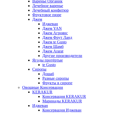
Варенье Органик
Лечебное варенье
Лечебный конфитюр
Фруктовое пюре
Джем
Иджеван
Джем YAN
Джем Агроянс
Джем Фрут Ланд
Джем te Gusto
Джем Шамб
Джем Ararat
Другие производители
Ягоды протёртые
te Gusto
Сиропы
Дошаб
Разные сиропы
Фрукты в сиропе
Овощные Консервации
KERAKUR
Консервация KERAKUR
Маринады KERAKUR
Иджеван
Консервация Иджеван