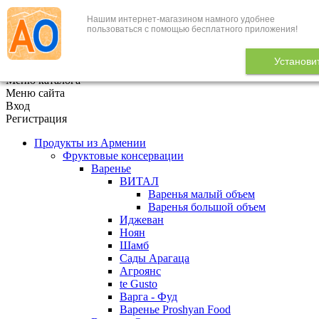
Нашим интернет-магазином намного удобнее
+7 (495) 646-888-1
пользоваться с помощью бесплатного приложения!
В корзине
0
товаров
Установи
x
Меню каталога
Меню сайта
Вход
Регистрация
Продукты из Армении
Фруктовые консервации
Варенье
ВИТАЛ
Варенья малый объем
Варенья большой объем
Иджеван
Ноян
Шамб
Сады Арагаца
Агроянс
te Gusto
Варга - Фуд
Варенье Proshyan Food