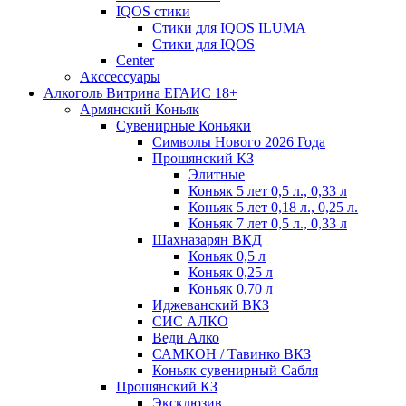
IQOS стики
Стики для IQOS ILUMA
Стики для IQOS
Сenter
Акссессуары
Алкоголь Витрина ЕГАИС 18+
Армянский Коньяк
Сувенирные Коньяки
Символы Нового 2026 Года
Прошянский КЗ
Элитные
Коньяк 5 лет 0,5 л., 0,33 л
Коньяк 5 лет 0,18 л., 0,25 л.
Коньяк 7 лет 0,5 л., 0,33 л
Шахназарян ВКД
Коньяк 0,5 л
Коньяк 0,25 л
Коньяк 0,70 л
Иджеванский ВКЗ
СИС АЛКО
Веди Алко
САМКОН / Тавинко ВКЗ
Коньяк сувенирный Сабля
Прошянский КЗ
Эксклюзив