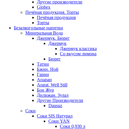
Другие производители
Globex
Печёная продукция. Торты
Печёная продукция
Торты
Безалкогольные напитки
Минеральная Вода
Джермук. Бюрег
Джермук
Джермук классика
Со вкусом лимона
Бюрег
Татни
Бжни. Ной
Гарни
Апаран
Ararat. Well Still
Бон Жур
Дилижан. Зулал
Другие Производители
Dausuz
Соки
Соки SIS Натурал
Соки YAN
Соки 0,930 л