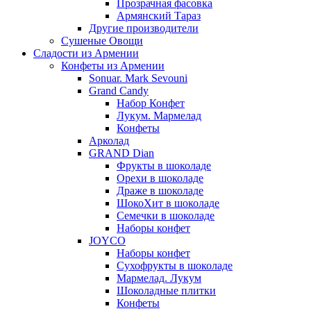
Прозрачная фасовка
Армянский Тараз
Другие производители
Сушеные Овощи
Сладости из Армении
Конфеты из Армении
Sonuar. Mark Sevouni
Grand Candy
Набор Конфет
Лукум. Мармелад
Конфеты
Арколад
GRAND Dian
Фрукты в шоколаде
Орехи в шоколаде
Драже в шоколаде
ШокоХит в шоколаде
Семечки в шоколаде
Наборы конфет
JOYCO
Наборы конфет
Сухофрукты в шоколаде
Мармелад. Лукум
Шоколадные плитки
Конфеты