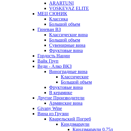
ARARTUNI
VOSKEVAZ ELITE
МЕЦ СЮНИК
Классика
Большой объем
Гиневан ВЗ
Классические вина
Большой объем
Сувенирные вина
Фруктовые вина
Гордость Нации
Вайк Груп
Веди - Алко ВКЗ
Виноградные вина
Классические
Большой объем
Фруктовые вина
В керамике
Другие Производители
Армянские вина
Givany Wine
Вина из Грузии
Кварельский Погреб
Киндзмараули
Киндзмараули 0,75л