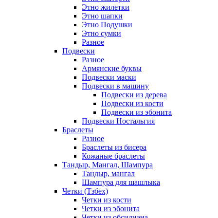
Этно жилетки
Этно шапки
Этно Подушки
Этно сумки
Разное
Подвески
Разное
Армянские буквы
Подвески маски
Подвески в машину
Подвески из дерева
Подвески из кости
Подвески из эбонита
Подвески Ностальгия
Браслеты
Разное
Браслеты из бисера
Кожаные браслеты
Тандыр, Мангал, Шампура
Тандыр, мангал
Шампура для шашлыка
Четки (Тзбех)
Четки из кости
Четки из эбонита
Четки из обсидиана