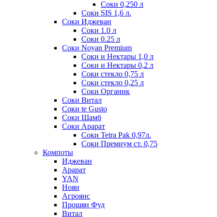
Соки 0,250 л
Соки SIS 1,6 л.
Соки Иджеван
Соки 1.0 л
Соки 0.25 л
Соки Noyan Premium
Соки и Нектары 1,0 л
Соки и Нектары 0,2 л
Соки стекло 0,75 л
Соки стекло 0,25 л
Соки Органик
Соки Витал
Соки te Gusto
Соки Шамб
Соки Арарат
Соки Tetra Pak 0,97л.
Соки Премиум ст. 0,75
Компоты
Иджеван
Арарат
YAN
Ноян
Агроянс
Прошян Фуд
Витал