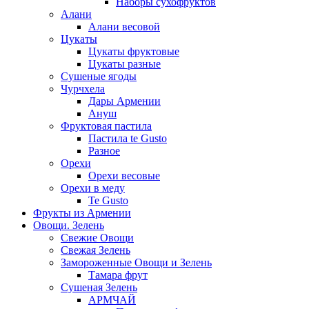
Наборы сухофруктов
Алани
Алани весовой
Цукаты
Цукаты фруктовые
Цукаты разные
Сушеные ягоды
Чурчхела
Дары Армении
Ануш
Фруктовая пастила
Пастила te Gusto
Разное
Орехи
Орехи весовые
Орехи в меду
Te Gusto
Фрукты из Армении
Овощи. Зелень
Свежие Овощи
Свежая Зелень
Замороженные Овощи и Зелень
Тамара фрут
Сушеная Зелень
АРМЧАЙ