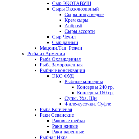
Сыр ЭКОТАВУШ
Сыры Эксклюзивный
Сыры полутведые
Крем сыры
Antipasti
Сыры ассорти
Сыр Чечил
Сыр разный
Мацони.Тан. Режан
Рыба из Армении
Рыба Охлажденная
Рыба Замороженная
Рыбные консервации
ЭКО ФУД
Рыбные консервы
Консервы 240 гр.
Консервы 160 гр.
Супы. Уха. Щи
Филе-кусочки. Суфле
Рыба Копченая
Раки Севанские
Раковые шейки
Раки живые
Раки варенные
Рыбная Икра