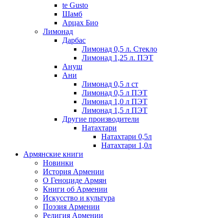
te Gusto
Шамб
Арцах Био
Лимонад
Дарбас
Лимонад 0,5 л. Стекло
Лимонад 1,25 л. ПЭТ
Ануш
Ани
Лимонад 0,5 л ст
Лимонад 0,5 л ПЭТ
Лимонад 1,0 л ПЭТ
Лимонад 1,5 л ПЭТ
Другие производители
Натахтари
Натахтари 0,5л
Натахтари 1,0л
Армянские книги
Новинки
История Армении
О Геноциде Армян
Книги об Армении
Иcкусство и культура
Поэзия Армении
Религия Армении