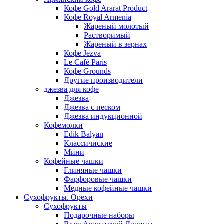
Кофе Gold Ararat Product
Кофе Royal Armenia
Жареный молотый
Растворимый
Жареный в зернах
Кофе Jezva
Le Café Paris
Кофе Grounds
Другие производители
джезва для кофе
Джезва
Джезва с песком
Джезва индукционной
Кофемолки
Edik Balyan
Классичиские
Мини
Кофейные чашки
Глиняные чашки
Фарфоровые чашки
Медные кофейные чашки
Сухофрукты. Орехи
Сухофрукты
Подарочные наборы