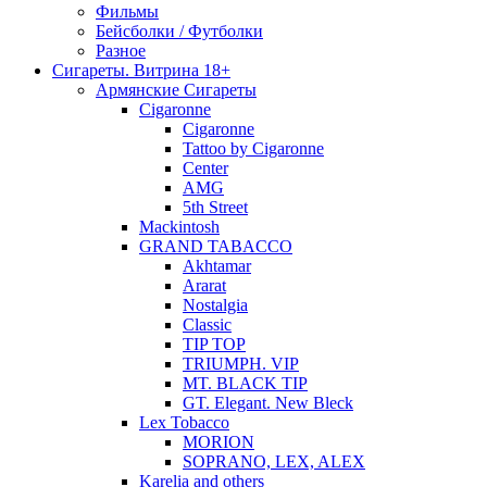
Фильмы
Бейсболки / Футболки
Разное
Сигареты. Витрина 18+
Армянские Сигареты
Cigaronne
Cigaronne
Tattoo by Cigaronne
Center
AMG
5th Street
Mackintosh
GRAND TABACCO
Akhtamar
Ararat
Nostalgia
Classic
TIP TOP
TRIUMPH. VIP
MT. BLACK TIP
GT. Elegant. New Bleck
Lex Tobacco
MORION
SOPRANO, LEX, ALEX
Karelia and others