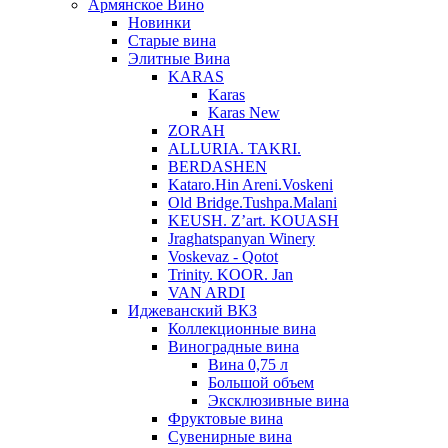
Армянское Вино
Новинки
Старые вина
Элитные Вина
KARAS
Karas
Karas New
ZORAH
ALLURIA. TAKRI.
BERDASHEN
Kataro.Hin Areni.Voskeni
Old Bridge.Tushpa.Malani
KEUSH. Z’art. KOUASH
Jraghatspanyan Winery
Voskevaz - Qotot
Trinity. KOOR. Jan
VAN ARDI
Иджеванский ВКЗ
Коллекционные вина
Виноградные вина
Вина 0,75 л
Большой объем
Эксклюзивные вина
Фруктовые вина
Cувенирные вина