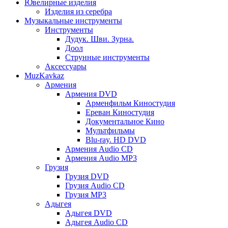
Ювелирные изделия
Изделия из серебра
Музыкальные инструменты
Инструменты
Дудук. Шви. Зурна.
Доол
Струнные инструменты
Аксессуары
MuzKavkaz
Армения
Армения DVD
Арменфильм Киностудия
Ереван Киностудия
Документальное Кино
Мультфильмы
Blu-ray. HD DVD
Армения Audio CD
Армения Audio MP3
Грузия
Грузия DVD
Грузия Audio CD
Грузия MP3
Адыгея
Адыгея DVD
Адыгея Audio CD