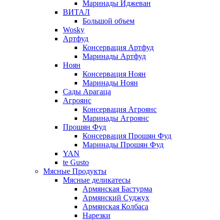
Маринады Иджеван
ВИТАЛ
Большой объем
Wosky
Артфуд
Консервация Артфуд
Маринады Артфуд
Ноян
Консервация Ноян
Маринады Ноян
Сады Арагаца
Агроянс
Консервация Агроянс
Маринады Агроянс
Прошян Фуд
Консервация Прошян Фуд
Маринады Прошян Фуд
YAN
te Gusto
Мясные Продукты
Мясные деликатесы
Армянская Бастурма
Армянский Суджух
Армянская Колбаса
Нарезки