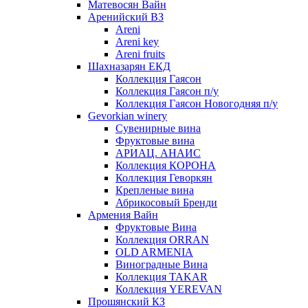
Матевосян Вайн
Аренийский ВЗ
Areni
Areni key
Areni fruits
Шахназарян ЕКД
Коллекция Гаясон
Коллекция Гаясон п/у
Коллекция Гаясон Новогодняя п/у
Gevorkian winery
Сувенирные вина
Фруктовые вина
АРИАЦ. АНАИС
Коллекция КОРОНА
Коллекция Геворкян
Крепленые вина
Абрикосовый Бренди
Армения Вайн
Фруктовые Вина
Коллекция ORRAN
OLD ARMENIA
Виноградные Вина
Коллекция TAKAR
Коллекция YEREVAN
Прошянский КЗ