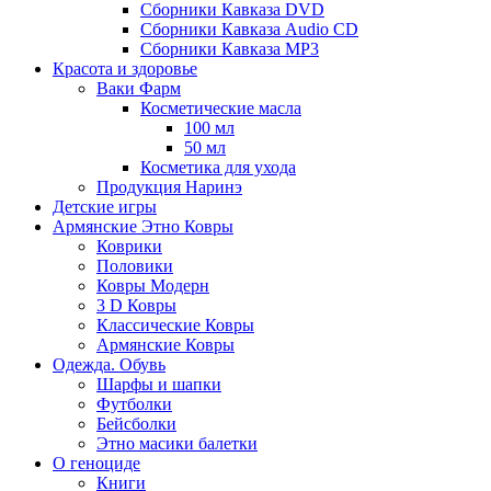
Сборники Кавказа DVD
Сборники Кавказа Audio CD
Сборники Кавказа MP3
Красота и здоровье
Ваки Фарм
Косметические масла
100 мл
50 мл
Косметика для ухода
Продукция Наринэ
Детские игры
Армянские Этно Ковры
Коврики
Половики
Ковры Модерн
3 D Ковры
Классические Ковры
Армянские Ковры
Одежда. Обувь
Шарфы и шапки
Футболки
Бейсболки
Этно масики балетки
О геноциде
Книги