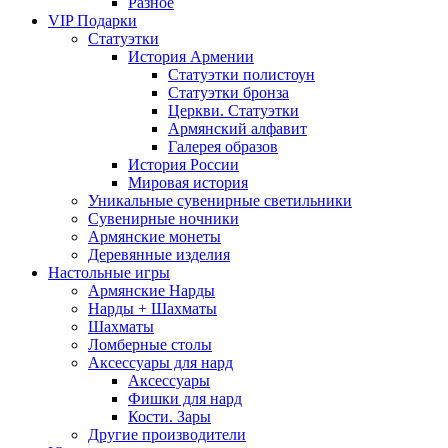
Разное
VIP Подарки
Статуэтки
История Армении
Статуэтки полистоун
Статуэтки бронза
Церкви. Статуэтки
Армянский алфавит
Галерея образов
История России
Мировая история
Уникальные сувенирные светильники
Сувенирные ночники
Армянские монеты
Деревянные изделия
Настольные игры
Армянские Нарды
Нарды + Шахматы
Шахматы
Ломберные столы
Аксессуары для нард
Аксессуары
Фишки для нард
Кости. Зары
Другие производители