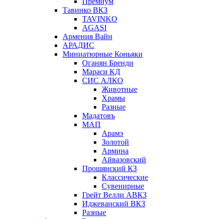
Премиум
Тавинко ВКЗ
TAVINKO
AGASI
Армения Вайн
АРАДИС
Миниатюрные Коньяки
Оганян Бренди
Мараси КД
СИС АЛКО
Животные
Храмы
Разные
Мадатовъ
МАП
Арамэ
Золотой
Армина
Айвазовский
Прошянский КЗ
Классические
Сувенирные
Грейт Велли АВКЗ
Иджеванский ВКЗ
Разные