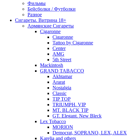
Фильмы
Бейсболки / Футболки
Разное
Сигареты. Витрина 18+
Армянские Сигареты
Cigaronne
Cigaronne
Tattoo by Cigaronne
Center
AMG
5th Street
Mackintosh
GRAND TABACCO
Akhtamar
Ararat
Nostalgia
Classic
TIP TOP
TRIUMPH. VIP
MT. BLACK TIP
GT. Elegant. New Bleck
Lex Tobacco
MORION
Democrat, SOPRANO, LEX, ALEX
Karelia and others