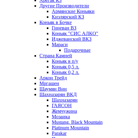
Арегак КЗ
Другие Производители
Армянские Коньяки
Кизлярский КЗ
Коньяк в Бочке
Гиневан ВЗ
Коньяк "СИС АЛКО"
Иджеванский ВКЗ
Мараси
Подарочные
Страна Камней
Коньяк в п/у
Коньяк 0,5 л.
Коньяк 0,2 л.
Аркон Трейд
Мргашен
Шаумян Вин
Шахназарян ВКД
Шахназарян
ГАЯСОН
Жемчужина
Мозаика
Mustang. Black Mountain
Platinum Mountain
Parakar