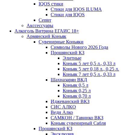
IQOS стики
Стики для IQOS ILUMA
Стики для IQOS
Сenter
Акссессуары
Алкоголь Витрина ЕГАИС 18+
Армянский Коньяк
Сувенирные Коньяки
Символы Нового 2026 Года
Прошянский КЗ
Элитные
Коньяк 5 лет 0,5 л., 0,33 л
Коньяк 5 лет 0,18 л., 0,25 л.
Коньяк 7 лет 0,5 л., 0,33 л
Шахназарян ВКД
Коньяк 0,5 л
Коньяк 0,25 л
Коньяк 0,70 л
Иджеванский ВКЗ
СИС АЛКО
Веди Алко
САМКОН / Тавинко ВКЗ
Коньяк сувенирный Сабля
Прошянский КЗ
Эксклюзив