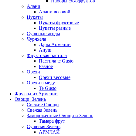
Наборы сухофруктов
Алани
Алани весовой
Цукаты
Цукаты фруктовые
Цукаты разные
Сушеные ягоды
Чурчхела
Дары Армении
Ануш
Фруктовая пастила
Пастила te Gusto
Разное
Орехи
Орехи весовые
Орехи в меду
Te Gusto
Фрукты из Армении
Овощи. Зелень
Свежие Овощи
Свежая Зелень
Замороженные Овощи и Зелень
Тамара фрут
Сушеная Зелень
АРМЧАЙ