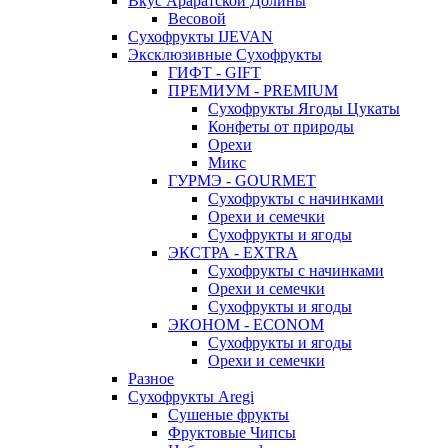
Вкус Араратской Долины
Весовой
Сухофрукты IJEVAN
Эксклюзивные Сухофрукты
ГИФТ - GIFT
ПРЕМИУМ - PREMIUM
Сухофрукты Ягоды Цукаты
Конфеты от природы
Орехи
Микс
ГУРМЭ - GOURMET
Сухофрукты с начинками
Орехи и семечки
Сухофрукты и ягоды
ЭКСТРА - EXTRA
Сухофрукты с начинками
Орехи и семечки
Сухофрукты и ягоды
ЭКОНОМ - ECONOM
Сухофрукты и ягоды
Орехи и семечки
Разное
Сухофрукты Aregi
Сушеные фрукты
Фруктовые Чипсы