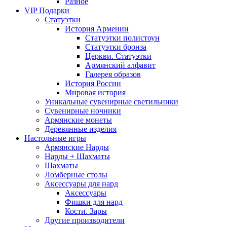
Разное
VIP Подарки
Статуэтки
История Армении
Статуэтки полистоун
Статуэтки бронза
Церкви. Статуэтки
Армянский алфавит
Галерея образов
История России
Мировая история
Уникальные сувенирные светильники
Сувенирные ночники
Армянские монеты
Деревянные изделия
Настольные игры
Армянские Нарды
Нарды + Шахматы
Шахматы
Ломберные столы
Аксессуары для нард
Аксессуары
Фишки для нард
Кости. Зары
Другие производители