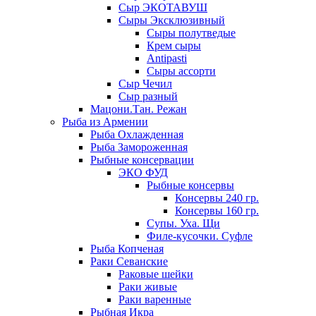
Сыр ЭКОТАВУШ
Сыры Эксклюзивный
Сыры полутведые
Крем сыры
Antipasti
Сыры ассорти
Сыр Чечил
Сыр разный
Мацони.Тан. Режан
Рыба из Армении
Рыба Охлажденная
Рыба Замороженная
Рыбные консервации
ЭКО ФУД
Рыбные консервы
Консервы 240 гр.
Консервы 160 гр.
Супы. Уха. Щи
Филе-кусочки. Суфле
Рыба Копченая
Раки Севанские
Раковые шейки
Раки живые
Раки варенные
Рыбная Икра