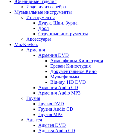
Ювелирные изделия
Изделия из серебра
Музыкальные инструменты
Инструменты
Дудук. Шви. Зурна.
Доол
Струнные инструменты
Аксессуары
MuzKavkaz
Армения
Армения DVD
Арменфильм Киностудия
Ереван Киностудия
Документальное Кино
Мультфильмы
Blu-ray. HD DVD
Армения Audio CD
Армения Audio MP3
Грузия
Грузия DVD
Грузия Audio CD
Грузия MP3
Адыгея
Адыгея DVD
Адыгея Audio CD