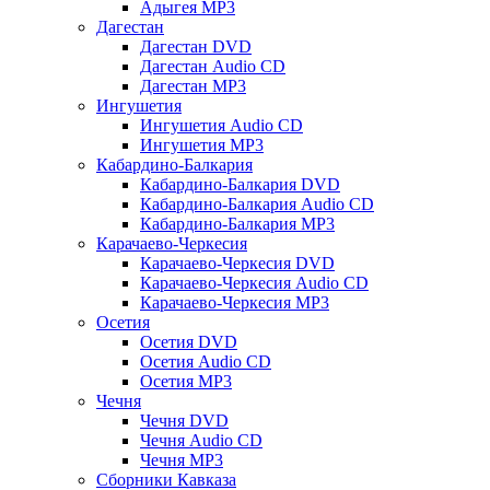
Адыгея MP3
Дагестан
Дагестан DVD
Дагестан Audio CD
Дагестан MP3
Ингушетия
Ингушетия Audio CD
Ингушетия MP3
Кабардино-Балкария
Кабардино-Балкария DVD
Кабардино-Балкария Audio CD
Кабардино-Балкария MP3
Карачаево-Черкесия
Карачаево-Черкесия DVD
Карачаево-Черкесия Audio CD
Карачаево-Черкесия MP3
Осетия
Осетия DVD
Осетия Audio CD
Осетия MP3
Чечня
Чечня DVD
Чечня Audio CD
Чечня MP3
Сборники Кавказа