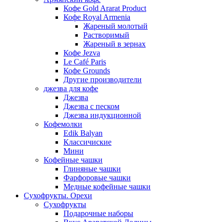
Кофе Gold Ararat Product
Кофе Royal Armenia
Жареный молотый
Растворимый
Жареный в зернах
Кофе Jezva
Le Café Paris
Кофе Grounds
Другие производители
джезва для кофе
Джезва
Джезва с песком
Джезва индукционной
Кофемолки
Edik Balyan
Классичиские
Мини
Кофейные чашки
Глиняные чашки
Фарфоровые чашки
Медные кофейные чашки
Сухофрукты. Орехи
Сухофрукты
Подарочные наборы