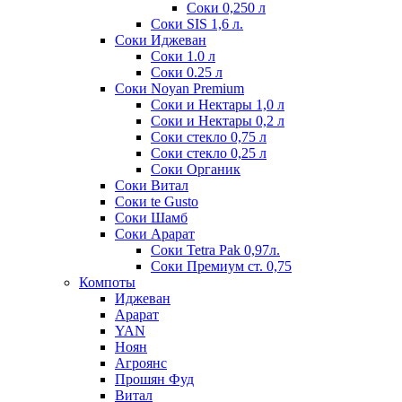
Соки 0,250 л
Соки SIS 1,6 л.
Соки Иджеван
Соки 1.0 л
Соки 0.25 л
Соки Noyan Premium
Соки и Нектары 1,0 л
Соки и Нектары 0,2 л
Соки стекло 0,75 л
Соки стекло 0,25 л
Соки Органик
Соки Витал
Соки te Gusto
Соки Шамб
Соки Арарат
Соки Tetra Pak 0,97л.
Соки Премиум ст. 0,75
Компоты
Иджеван
Арарат
YAN
Ноян
Агроянс
Прошян Фуд
Витал