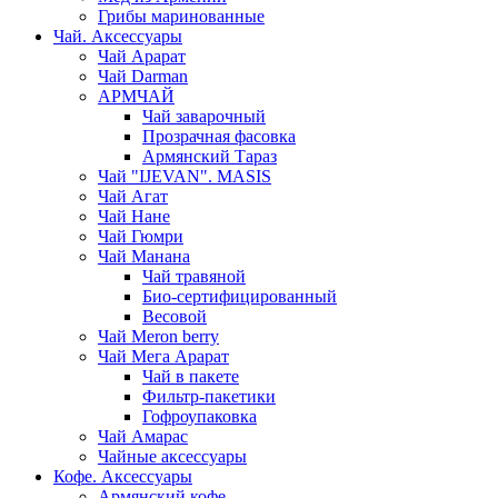
Грибы маринованные
Чай. Аксессуары
Чай Арарат
Чай Darman
АРМЧАЙ
Чай заварочный
Прозрачная фасовка
Армянский Тараз
Чай "IJEVAN". MASIS
Чай Агат
Чай Нане
Чай Гюмри
Чай Манана
Чай травяной
Био-сертифицированный
Весовой
Чай Meron berry
Чай Мега Арарат
Чай в пакете
Фильтр-пакетики
Гофроупаковка
Чай Амарас
Чайные аксессуары
Кофе. Аксессуары
Армянский кофе