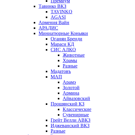
Премиум
Тавинко ВКЗ
TAVINKO
AGASI
Армения Вайн
АРАДИС
Миниатюрные Коньяки
Оганян Бренди
Мараси КД
СИС АЛКО
Животные
Храмы
Разные
Мадатовъ
МАП
Арамэ
Золотой
Армина
Айвазовский
Прошянский КЗ
Классические
Сувенирные
Грейт Велли АВКЗ
Иджеванский ВКЗ
Разные