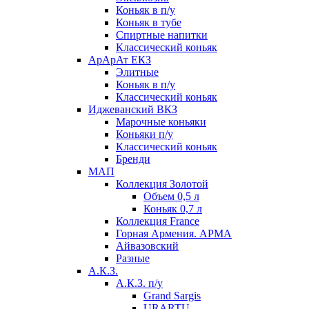
Коньяк в п/у
Коньяк в тубе
Спиртные напитки
Классический коньяк
АрАрАт ЕКЗ
Элитные
Коньяк в п/у
Классический коньяк
Иджеванский ВКЗ
Марочные коньяки
Коньяки п/у
Классический коньяк
Бренди
МАП
Коллекция Золотой
Объем 0,5 л
Коньяк 0,7 л
Коллекция France
Горная Армения. АРМА
Айвазовский
Разные
А.К.З.
А.К.З. п/у
Grand Sargis
URARTU