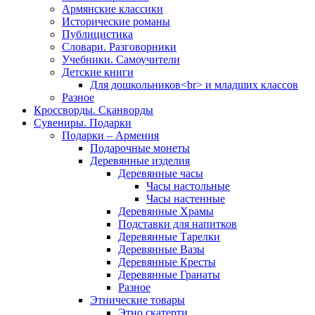
Армянские классики
Исторические романы
Публицистика
Словари. Разговорники
Учебники. Самоучители
Детские книги
Для дошкольников<br> и младших классов
Разное
Кроссворды. Сканворды
Сувениры. Подарки
Подарки – Армения
Подарочные монеты
Деревянные изделия
Деревянные часы
Часы настольные
Часы настенные
Деревянные Храмы
Подставки для напитков
Деревянные Тарелки
Деревянные Вазы
Деревянные Кресты
Деревянные Гранаты
Разное
Этнические товары
Этно скатерти