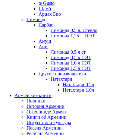
te Gusto
Шамб
Арцах Био
Лимонад
Дарбас
Лимонад 0,5 л. Стекло
Лимонад 1,25 л. ПЭТ
Ануш
Ани
Лимонад 0,5 л ст
Лимонад 0,5 л ПЭТ
Лимонад 1,0 л ПЭТ
Лимонад 1,5 л ПЭТ
Другие производители
Натахтари
Натахтари 0,5л
Натахтари 1,0л
Армянские книги
Новинки
История Армении
О Геноциде Армян
Книги об Армении
Иcкусство и культура
Поэзия Армении
Религия Армении