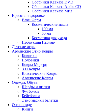
Сборники Кавказа DVD
Сборники Кавказа Audio CD
Сборники Кавказа MP3
Красота и здоровье
Ваки Фарм
Косметические масла
100 мл
50 мл
Косметика для ухода
Продукция Наринэ
Детские игры
Армянские Этно Ковры
Коврики
Половики
Ковры Модерн
3 D Ковры
Классические Ковры
Армянские Ковры
Одежда. Обувь
Шарфы и шапки
Футболки
Бейсболки
Этно масики балетки
О геноциде
Книги