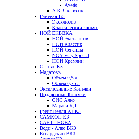
Avetis
А.К.З. классик
Гиневан ВЗ
Эксклюзив
Классический коньяк
НОЙ ЕКВВКА
НОЙ Эксклюзив
НОЙ Классик
НОЙ Легенды
NOY Very Speсial
НОЙ Кремлин
Оганян КЗ
Мадатовъ
Объем 0,5 л
Объем 0,75 л
Эксклюзивные Коньяки
Подарочные Коньяки
СИС Алко
Мараси КД
Грейт Велли АВКЗ
САМКОН КЗ
САЯТ - НОВА
Веди - Алко ВКЗ
Егвардский ВКЗ