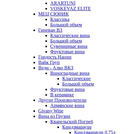
ARARTUNI
VOSKEVAZ ELITE
МЕЦ СЮНИК
Классика
Большой объем
Гиневан ВЗ
Классические вина
Большой объем
Сувенирные вина
Фруктовые вина
Гордость Нации
Вайк Груп
Веди - Алко ВКЗ
Виноградные вина
Классические
Большой объем
Фруктовые вина
В керамике
Другие Производители
Армянские вина
Givany Wine
Вина из Грузии
Кварельский Погреб
Киндзмараули
Киндзмараули 0,75л