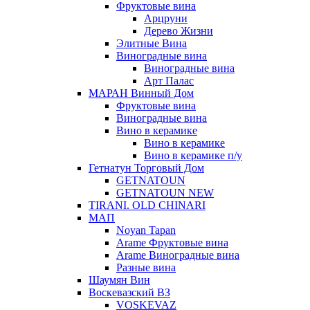
Фруктовые вина
Арцруни
Дерево Жизни
Элитные Вина
Виноградные вина
Виноградные вина
Арт Палас
МАРАН Винный Дом
Фруктовые вина
Виноградные вина
Вино в керамике
Вино в керамике
Вино в керамике п/у
Гетнатун Торговый Дом
GETNATOUN
GETNATOUN NEW
TIRANI. OLD CHINARI
МАП
Noyan Tapan
Arame Фруктовые вина
Arame Виноградные вина
Разные вина
Шаумян Вин
Воскевазский ВЗ
VOSKEVAZ