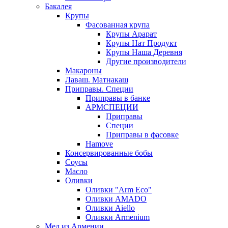
Бакалея
Крупы
Фасованная крупа
Крупы Арарат
Крупы Нат Продукт
Крупы Наша Деревня
Другие производители
Макароны
Лаваш. Матнакаш
Приправы. Специи
Приправы в банке
АРМСПЕЦИИ
Приправы
Специи
Приправы в фасовке
Hamove
Консервированные бобы
Соусы
Масло
Оливки
Оливки "Arm Eco"
Оливки AMADO
Оливки Aiello
Оливки Armenium
Мед из Армении