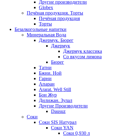
Другие производители
Globex
Печёная продукция. Торты
Печёная продукция
Торты
Безалкогольные напитки
Минеральная Вода
Джермук. Бюрег
Джермук
Джермук классика
Со вкусом лимона
Бюрег
Татни
Бжни. Ной
Гарни
Апаран
Ararat. Well Still
Бон Жур
Дилижан. Зулал
Другие Производители
Dausuz
Соки
Соки SIS Натурал
Соки YAN
Соки 0,930 л