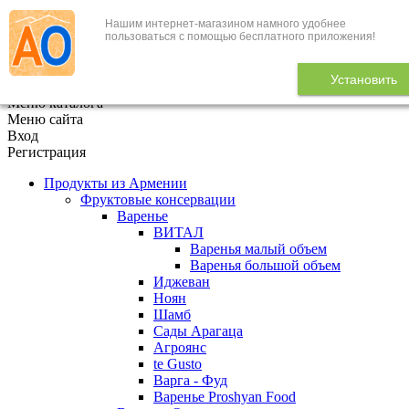
Нашим интернет-магазином намного удобнее
+7 (495) 646-888-1
пользоваться с помощью бесплатного приложения!
В корзине
0
товаров
Установить
x
Меню каталога
Меню сайта
Вход
Регистрация
Продукты из Армении
Фруктовые консервации
Варенье
ВИТАЛ
Варенья малый объем
Варенья большой объем
Иджеван
Ноян
Шамб
Сады Арагаца
Агроянс
te Gusto
Варга - Фуд
Варенье Proshyan Food