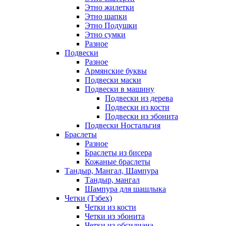
Этно жилетки
Этно шапки
Этно Подушки
Этно сумки
Разное
Подвески
Разное
Армянские буквы
Подвески маски
Подвески в машину
Подвески из дерева
Подвески из кости
Подвески из эбонита
Подвески Ностальгия
Браслеты
Разное
Браслеты из бисера
Кожаные браслеты
Тандыр, Мангал, Шампура
Тандыр, мангал
Шампура для шашлыка
Четки (Тзбех)
Четки из кости
Четки из эбонита
Четки из обсидиана