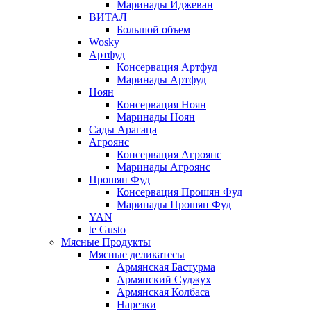
Маринады Иджеван
ВИТАЛ
Большой объем
Wosky
Артфуд
Консервация Артфуд
Маринады Артфуд
Ноян
Консервация Ноян
Маринады Ноян
Сады Арагаца
Агроянс
Консервация Агроянс
Маринады Агроянс
Прошян Фуд
Консервация Прошян Фуд
Маринады Прошян Фуд
YAN
te Gusto
Мясные Продукты
Мясные деликатесы
Армянская Бастурма
Армянский Суджух
Армянская Колбаса
Нарезки