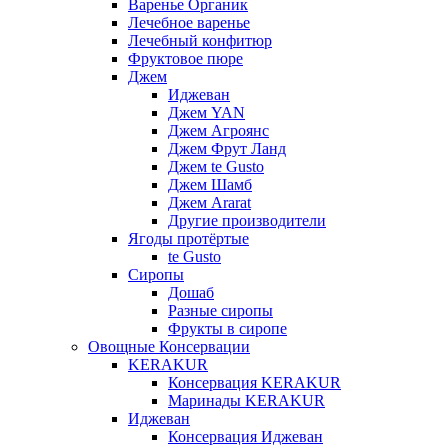
Варенье Органик
Лечебное варенье
Лечебный конфитюр
Фруктовое пюре
Джем
Иджеван
Джем YAN
Джем Агроянс
Джем Фрут Ланд
Джем te Gusto
Джем Шамб
Джем Ararat
Другие производители
Ягоды протёртые
te Gusto
Сиропы
Дошаб
Разные сиропы
Фрукты в сиропе
Овощные Консервации
KERAKUR
Консервация KERAKUR
Маринады KERAKUR
Иджеван
Консервация Иджеван