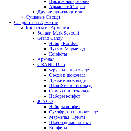
Прозрачная фасовка
Армянский Тараз
Другие производители
Сушеные Овощи
Сладости из Армении
Конфеты из Армении
Sonuar. Mark Sevouni
Grand Candy
Набор Конфет
Лукум. Мармелад
Конфеты
Арколад
GRAND Dian
Фрукты в шоколаде
Орехи в шоколаде
Драже в шоколаде
ШокоХит в шоколаде
Семечки в шоколаде
Наборы конфет
JOYCO
Наборы конфет
Сухофрукты в шоколаде
Мармелад. Лукум
Шоколадные плитки
Конфеты