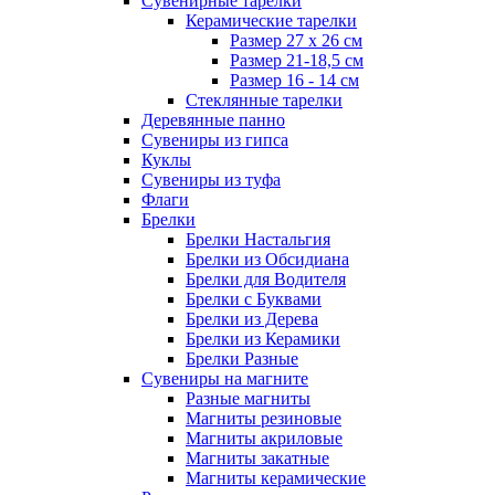
Сувенирные тарелки
Керамические тарелки
Размер 27 х 26 см
Размер 21-18,5 см
Размер 16 - 14 см
Стеклянные тарелки
Деревянные панно
Сувениры из гипса
Куклы
Сувениры из туфа
Флаги
Брелки
Брелки Настальгия
Брелки из Обсидиана
Брелки для Водителя
Брелки с Буквами
Брелки из Дерева
Брелки из Керамики
Брелки Разные
Сувениры на магните
Разные магниты
Магниты резиновые
Магниты акриловые
Магниты закатные
Магниты керамические