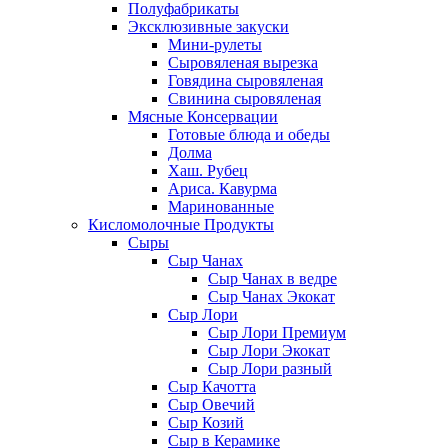
Полуфабрикаты
Эксклюзивные закуски
Мини-рулеты
Сыровяленая вырезка
Говядина сыровяленая
Свинина сыровяленая
Мясные Консервации
Готовые блюда и обеды
Долма
Хаш. Рубец
Ариса. Кавурма
Маринованные
Кисломолочные Продукты
Сыры
Сыр Чанах
Сыр Чанах в ведре
Сыр Чанах Экокат
Сыр Лори
Сыр Лори Премиум
Сыр Лори Экокат
Сыр Лори разный
Сыр Качотта
Сыр Овечий
Сыр Козий
Сыр в Керамике