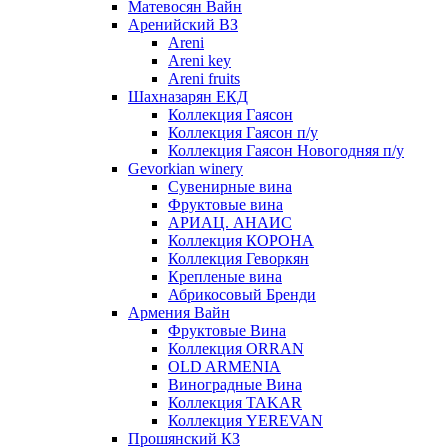
Матевосян Вайн
Аренийский ВЗ
Areni
Areni key
Areni fruits
Шахназарян ЕКД
Коллекция Гаясон
Коллекция Гаясон п/у
Коллекция Гаясон Новогодняя п/у
Gevorkian winery
Сувенирные вина
Фруктовые вина
АРИАЦ. АНАИС
Коллекция КОРОНА
Коллекция Геворкян
Крепленые вина
Абрикосовый Бренди
Армения Вайн
Фруктовые Вина
Коллекция ORRAN
OLD ARMENIA
Виноградные Вина
Коллекция TAKAR
Коллекция YEREVAN
Прошянский КЗ