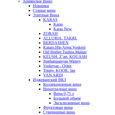
Армянское Вино
Новинки
Старые вина
Элитные Вина
KARAS
Karas
Karas New
ZORAH
ALLURIA. TAKRI.
BERDASHEN
Kataro.Hin Areni.Voskeni
Old Bridge.Tushpa.Malani
KEUSH. Z’art. KOUASH
Jraghatspanyan Winery
Voskevaz - Qotot
Trinity. KOOR. Jan
VAN ARDI
Иджеванский ВКЗ
Коллекционные вина
Виноградные вина
Вина 0,75 л
Большой объем
Эксклюзивные вина
Фруктовые вина
Cувенирные вина