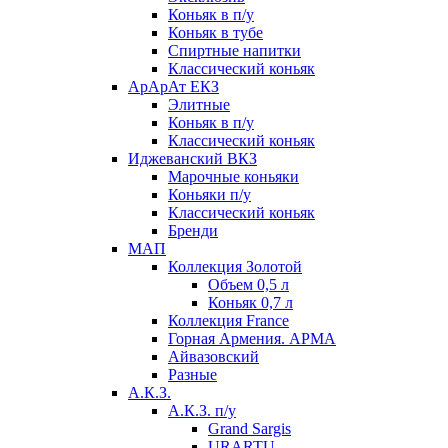
Коньяк в п/у
Коньяк в тубе
Спиртные напитки
Классический коньяк
АрАрАт ЕКЗ
Элитные
Коньяк в п/у
Классический коньяк
Иджеванский ВКЗ
Марочные коньяки
Коньяки п/у
Классический коньяк
Бренди
МАП
Коллекция Золотой
Объем 0,5 л
Коньяк 0,7 л
Коллекция France
Горная Армения. АРМА
Айвазовский
Разные
А.К.З.
А.К.З. п/у
Grand Sargis
URARTU