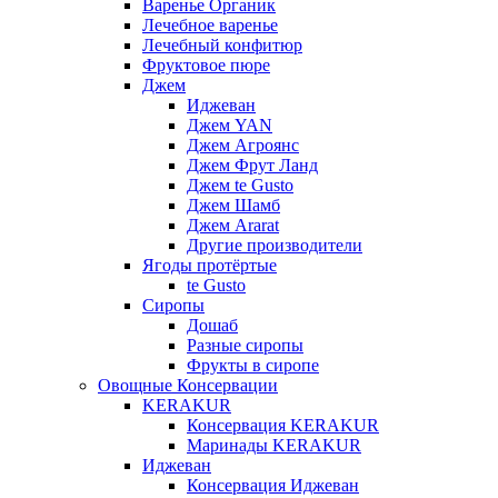
Варенье Органик
Лечебное варенье
Лечебный конфитюр
Фруктовое пюре
Джем
Иджеван
Джем YAN
Джем Агроянс
Джем Фрут Ланд
Джем te Gusto
Джем Шамб
Джем Ararat
Другие производители
Ягоды протёртые
te Gusto
Сиропы
Дошаб
Разные сиропы
Фрукты в сиропе
Овощные Консервации
KERAKUR
Консервация KERAKUR
Маринады KERAKUR
Иджеван
Консервация Иджеван