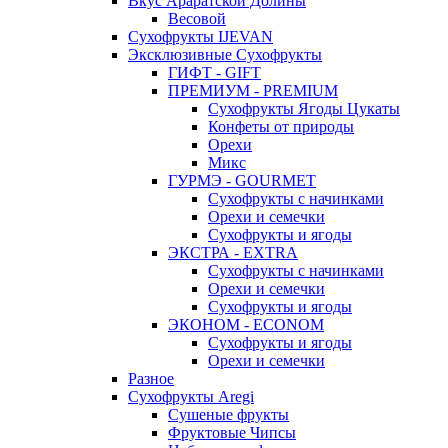
Вкус Араратской Долины
Весовой
Сухофрукты IJEVAN
Эксклюзивные Сухофрукты
ГИФТ - GIFT
ПРЕМИУМ - PREMIUM
Сухофрукты Ягоды Цукаты
Конфеты от природы
Орехи
Микс
ГУРМЭ - GOURMET
Сухофрукты с начинками
Орехи и семечки
Сухофрукты и ягоды
ЭКСТРА - EXTRA
Сухофрукты с начинками
Орехи и семечки
Сухофрукты и ягоды
ЭКОНОМ - ECONOM
Сухофрукты и ягоды
Орехи и семечки
Разное
Сухофрукты Aregi
Сушеные фрукты
Фруктовые Чипсы