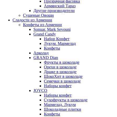
Прозрачная фасовка
Армянский Тараз
Другие производители
Сушеные Овощи
Сладости из Армении
Конфеты из Армении
Sonuar. Mark Sevouni
Grand Candy
Набор Конфет
Лукум. Мармелад
Конфеты
Арколад
GRAND Dian
Фрукты в шоколаде
Орехи в шоколаде
Драже в шоколаде
ШокоХит в шоколаде
Семечки в шоколаде
Наборы конфет
JOYCO
Наборы конфет
Сухофрукты в шоколаде
Мармелад. Лукум
Шоколадные плитки
Конфеты