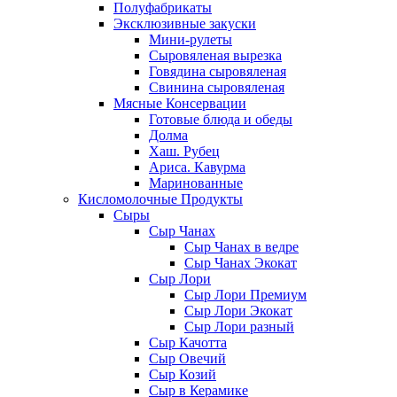
Полуфабрикаты
Эксклюзивные закуски
Мини-рулеты
Сыровяленая вырезка
Говядина сыровяленая
Свинина сыровяленая
Мясные Консервации
Готовые блюда и обеды
Долма
Хаш. Рубец
Ариса. Кавурма
Маринованные
Кисломолочные Продукты
Сыры
Сыр Чанах
Сыр Чанах в ведре
Сыр Чанах Экокат
Сыр Лори
Сыр Лори Премиум
Сыр Лори Экокат
Сыр Лори разный
Сыр Качотта
Сыр Овечий
Сыр Козий
Сыр в Керамике