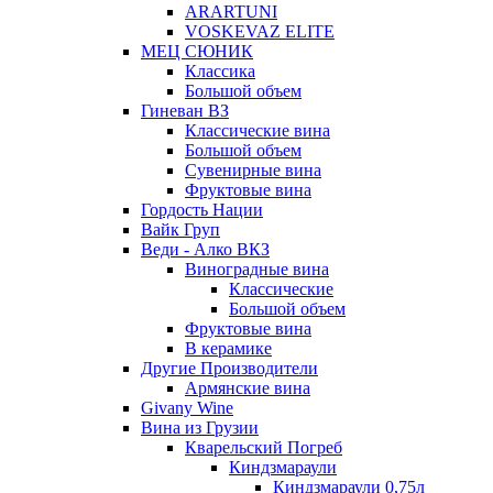
ARARTUNI
VOSKEVAZ ELITE
МЕЦ СЮНИК
Классика
Большой объем
Гиневан ВЗ
Классические вина
Большой объем
Сувенирные вина
Фруктовые вина
Гордость Нации
Вайк Груп
Веди - Алко ВКЗ
Виноградные вина
Классические
Большой объем
Фруктовые вина
В керамике
Другие Производители
Армянские вина
Givany Wine
Вина из Грузии
Кварельский Погреб
Киндзмараули
Киндзмараули 0,75л