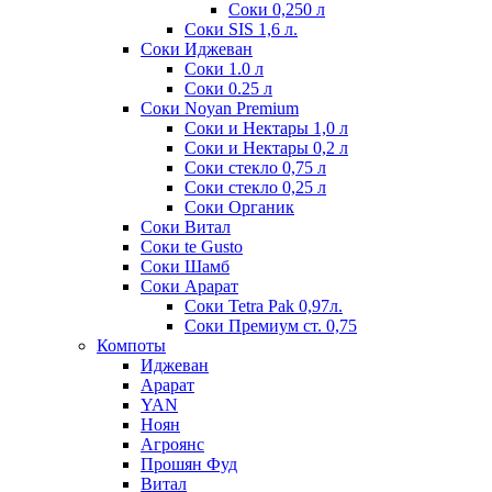
Соки 0,250 л
Соки SIS 1,6 л.
Соки Иджеван
Соки 1.0 л
Соки 0.25 л
Соки Noyan Premium
Соки и Нектары 1,0 л
Соки и Нектары 0,2 л
Соки стекло 0,75 л
Соки стекло 0,25 л
Соки Органик
Соки Витал
Соки te Gusto
Соки Шамб
Соки Арарат
Соки Tetra Pak 0,97л.
Соки Премиум ст. 0,75
Компоты
Иджеван
Арарат
YAN
Ноян
Агроянс
Прошян Фуд
Витал