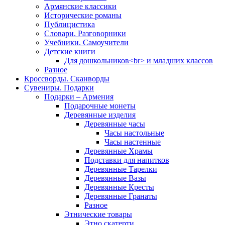
Армянские классики
Исторические романы
Публицистика
Словари. Разговорники
Учебники. Самоучители
Детские книги
Для дошкольников<br> и младших классов
Разное
Кроссворды. Сканворды
Сувениры. Подарки
Подарки – Армения
Подарочные монеты
Деревянные изделия
Деревянные часы
Часы настольные
Часы настенные
Деревянные Храмы
Подставки для напитков
Деревянные Тарелки
Деревянные Вазы
Деревянные Кресты
Деревянные Гранаты
Разное
Этнические товары
Этно скатерти