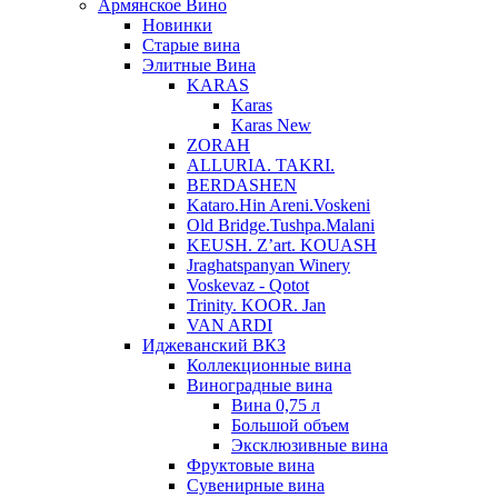
Армянское Вино
Новинки
Старые вина
Элитные Вина
KARAS
Karas
Karas New
ZORAH
ALLURIA. TAKRI.
BERDASHEN
Kataro.Hin Areni.Voskeni
Old Bridge.Tushpa.Malani
KEUSH. Z’art. KOUASH
Jraghatspanyan Winery
Voskevaz - Qotot
Trinity. KOOR. Jan
VAN ARDI
Иджеванский ВКЗ
Коллекционные вина
Виноградные вина
Вина 0,75 л
Большой объем
Эксклюзивные вина
Фруктовые вина
Cувенирные вина