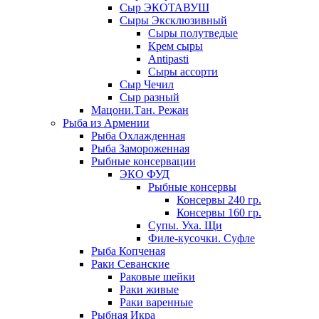
Сыр ЭКОТАВУШ
Сыры Эксклюзивный
Сыры полутведые
Крем сыры
Antipasti
Сыры ассорти
Сыр Чечил
Сыр разный
Мацони.Тан. Режан
Рыба из Армении
Рыба Охлажденная
Рыба Замороженная
Рыбные консервации
ЭКО ФУД
Рыбные консервы
Консервы 240 гр.
Консервы 160 гр.
Супы. Уха. Щи
Филе-кусочки. Суфле
Рыба Копченая
Раки Севанские
Раковые шейки
Раки живые
Раки варенные
Рыбная Икра