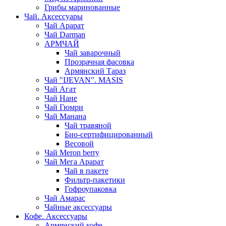
Грибы маринованные
Чай. Аксессуары
Чай Арарат
Чай Darman
АРМЧАЙ
Чай заварочный
Прозрачная фасовка
Армянский Тараз
Чай "IJEVAN". MASIS
Чай Агат
Чай Нане
Чай Гюмри
Чай Манана
Чай травяной
Био-сертифицированный
Весовой
Чай Meron berry
Чай Мега Арарат
Чай в пакете
Фильтр-пакетики
Гофроупаковка
Чай Амарас
Чайные аксессуары
Кофе. Аксессуары
Армянский кофе