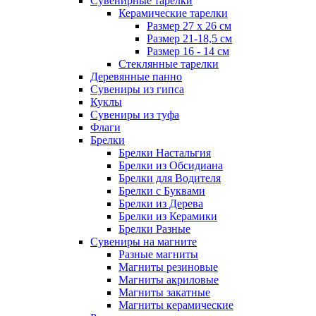
Сувенирные тарелки
Керамические тарелки
Размер 27 х 26 см
Размер 21-18,5 см
Размер 16 - 14 см
Стеклянные тарелки
Деревянные панно
Сувениры из гипса
Куклы
Сувениры из туфа
Флаги
Брелки
Брелки Настальгия
Брелки из Обсидиана
Брелки для Водителя
Брелки с Буквами
Брелки из Дерева
Брелки из Керамики
Брелки Разные
Сувениры на магните
Разные магниты
Магниты резиновые
Магниты акриловые
Магниты закатные
Магниты керамические