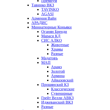
Премиум
Тавинко ВКЗ
TAVINKO
AGASI
Армения Вайн
АРАДИС
Миниатюрные Коньяки
Оганян Бренди
Мараси КД
СИС АЛКО
Животные
Храмы
Разные
Мадатовъ
МАП
Арамэ
Золотой
Армина
Айвазовский
Прошянский КЗ
Классические
Сувенирные
Грейт Велли АВКЗ
Иджеванский ВКЗ
Разные