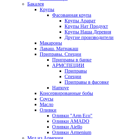
Бакалея
Крупы
Фасованная крупа
Крупы Арарат
Крупы Нат Продукт
Крупы Наша Деревня
Другие производители
Макароны
Лаваш. Матнакаш
Приправы. Специи
Приправы в банке
АРМСПЕЦИИ
Приправы
Специи
Приправы в фасовке
Hamove
Консервированные бобы
Соусы
Масло
Оливки
Оливки "Arm Eco"
Оливки AMADO
Оливки Aiello
Оливки Armenium
Мед из Армении