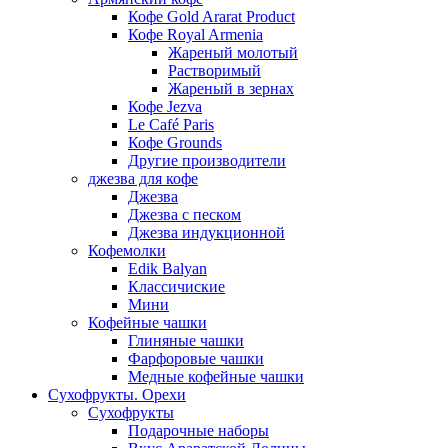
Кофе Gold Ararat Product
Кофе Royal Armenia
Жареный молотый
Растворимый
Жареный в зернах
Кофе Jezva
Le Café Paris
Кофе Grounds
Другие производители
джезва для кофе
Джезва
Джезва с песком
Джезва индукционной
Кофемолки
Edik Balyan
Классичиские
Мини
Кофейные чашки
Глиняные чашки
Фарфоровые чашки
Медные кофейные чашки
Сухофрукты. Орехи
Сухофрукты
Подарочные наборы