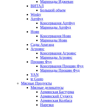
Маринады Иджеван
ВИТАЛ
Большой объем
Wosky
Артфуд
Консервация Артфуд
Маринады Артфуд
Ноян
Консервация Ноян
Маринады Ноян
Сады Арагаца
Агроянс
Консервация Агроянс
Маринады Агроянс
Прошян Фуд
Консервация Прошян Фуд
Маринады Прошян Фуд
YAN
te Gusto
Мясные Продукты
Мясные деликатесы
Армянская Бастурма
Армянский Суджух
Армянская Колбаса
Нарезки