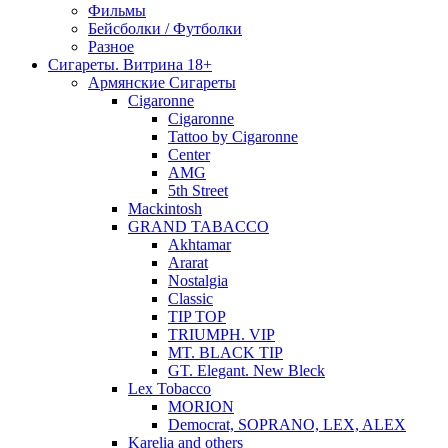
Фильмы
Бейсболки / Футболки
Разное
Сигареты. Витрина 18+
Армянские Сигареты
Cigaronne
Cigaronne
Tattoo by Cigaronne
Center
AMG
5th Street
Mackintosh
GRAND TABACCO
Akhtamar
Ararat
Nostalgia
Classic
TIP TOP
TRIUMPH. VIP
MT. BLACK TIP
GT. Elegant. New Bleck
Lex Tobacco
MORION
Democrat, SOPRANO, LEX, ALEX
Karelia and others