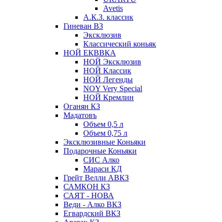
Avetis
А.К.З. классик
Гиневан ВЗ
Эксклюзив
Классический коньяк
НОЙ ЕКВВКА
НОЙ Эксклюзив
НОЙ Классик
НОЙ Легенды
NOY Very Speсial
НОЙ Кремлин
Оганян КЗ
Мадатовъ
Объем 0,5 л
Объем 0,75 л
Эксклюзивные Коньяки
Подарочные Коньяки
СИС Алко
Мараси КД
Грейт Велли АВКЗ
САМКОН КЗ
САЯТ - НОВА
Веди - Алко ВКЗ
Егвардский ВКЗ