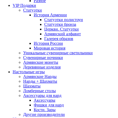
Разное
VIP Подарки
Статуэтки
История Армении
Статуэтки полистоун
Статуэтки бронза
Церкви. Статуэтки
Армянский алфавит
Галерея образов
История России
Мировая история
Уникальные сувенирные светильники
Сувенирные ночники
Армянские монеты
Деревянные изделия
Настольные игры
Армянские Нарды
Нарды + Шахматы
Шахматы
Ломберные столы
Аксессуары для нард
Аксессуары
Фишки для нард
Кости. Зары
Другие производители