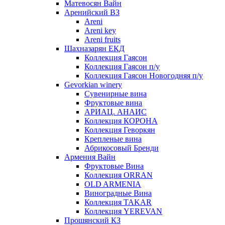
Матевосян Вайн
Аренийский ВЗ
Areni
Areni key
Areni fruits
Шахназарян ЕКД
Коллекция Гаясон
Коллекция Гаясон п/у
Коллекция Гаясон Новогодняя п/у
Gevorkian winery
Сувенирные вина
Фруктовые вина
АРИАЦ. АНАИС
Коллекция КОРОНА
Коллекция Геворкян
Крепленые вина
Абрикосовый Бренди
Армения Вайн
Фруктовые Вина
Коллекция ORRAN
OLD ARMENIA
Виноградные Вина
Коллекция TAKAR
Коллекция YEREVAN
Прошянский КЗ