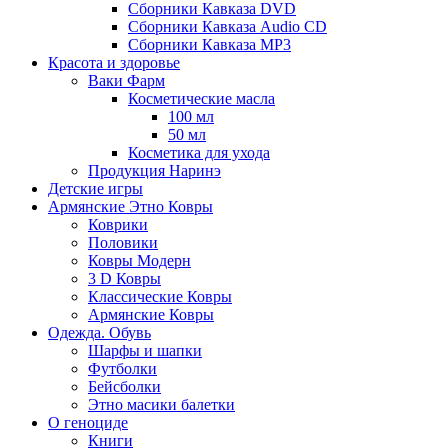
Сборники Кавказа DVD
Сборники Кавказа Audio CD
Сборники Кавказа MP3
Красота и здоровье
Ваки Фарм
Косметические масла
100 мл
50 мл
Косметика для ухода
Продукция Наринэ
Детские игры
Армянские Этно Ковры
Коврики
Половики
Ковры Модерн
3 D Ковры
Классические Ковры
Армянские Ковры
Одежда. Обувь
Шарфы и шапки
Футболки
Бейсболки
Этно масики балетки
О геноциде
Книги