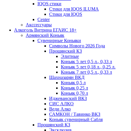
IQOS стики
Стики для IQOS ILUMA
Стики для IQOS
Сenter
Акссессуары
Алкоголь Витрина ЕГАИС 18+
Армянский Коньяк
Сувенирные Коньяки
Символы Нового 2026 Года
Прошянский КЗ
Элитные
Коньяк 5 лет 0,5 л., 0,33 л
Коньяк 5 лет 0,18 л., 0,25 л.
Коньяк 7 лет 0,5 л., 0,33 л
Шахназарян ВКД
Коньяк 0,5 л
Коньяк 0,25 л
Коньяк 0,70 л
Иджеванский ВКЗ
СИС АЛКО
Веди Алко
САМКОН / Тавинко ВКЗ
Коньяк сувенирный Сабля
Прошянский КЗ
Эксклюзив