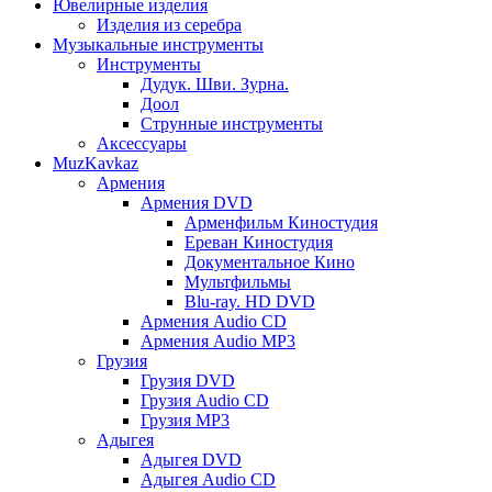
Ювелирные изделия
Изделия из серебра
Музыкальные инструменты
Инструменты
Дудук. Шви. Зурна.
Доол
Струнные инструменты
Аксессуары
MuzKavkaz
Армения
Армения DVD
Арменфильм Киностудия
Ереван Киностудия
Документальное Кино
Мультфильмы
Blu-ray. HD DVD
Армения Audio CD
Армения Audio MP3
Грузия
Грузия DVD
Грузия Audio CD
Грузия MP3
Адыгея
Адыгея DVD
Адыгея Audio CD