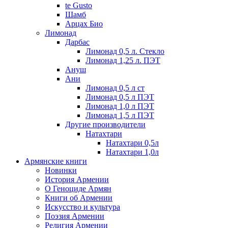
te Gusto
Шамб
Арцах Био
Лимонад
Дарбас
Лимонад 0,5 л. Стекло
Лимонад 1,25 л. ПЭТ
Ануш
Ани
Лимонад 0,5 л ст
Лимонад 0,5 л ПЭТ
Лимонад 1,0 л ПЭТ
Лимонад 1,5 л ПЭТ
Другие производители
Натахтари
Натахтари 0,5л
Натахтари 1,0л
Армянские книги
Новинки
История Армении
О Геноциде Армян
Книги об Армении
Иcкусство и культура
Поэзия Армении
Религия Армении