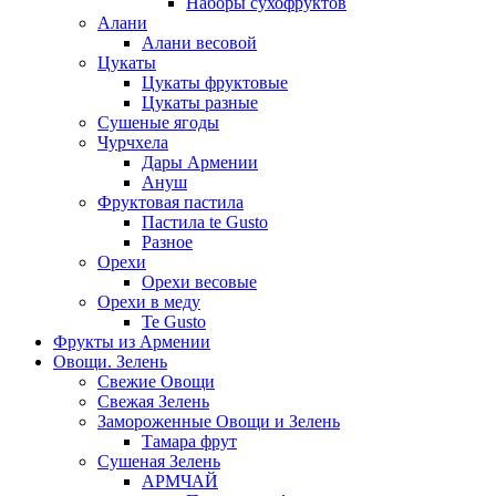
Наборы сухофруктов
Алани
Алани весовой
Цукаты
Цукаты фруктовые
Цукаты разные
Сушеные ягоды
Чурчхела
Дары Армении
Ануш
Фруктовая пастила
Пастила te Gusto
Разное
Орехи
Орехи весовые
Орехи в меду
Te Gusto
Фрукты из Армении
Овощи. Зелень
Свежие Овощи
Свежая Зелень
Замороженные Овощи и Зелень
Тамара фрут
Сушеная Зелень
АРМЧАЙ