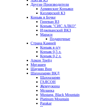
Арегак КЗ
Другие Производители
Армянские Коньяки
Кизлярский КЗ
Коньяк в Бочке
Гиневан ВЗ
Коньяк "СИС АЛКО"
Иджеванский ВКЗ
Мараси
Подарочные
Страна Камней
Коньяк в п/у
Коньяк 0,5 л.
Коньяк 0,2 л.
Аркон Трейд
Мргашен
Шаумян Вин
Шахназарян ВКД
Шахназарян
ГАЯСОН
Жемчужина
Мозаика
Mustang. Black Mountain
Platinum Mountain
Parakar