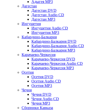
Адыгея MP3
Дагестан
Дагестан DVD
Дагестан Audio CD
Дагестан MP3
Ингушетия
Ингушетия Audio CD
Ингушетия MP3
Кабардино-Балкария
Кабардино-Балкария DVD
Кабардино-Балкария Audio CD
Кабардино-Балкария MP3
Карачаево-Черкесия
Карачаево-Черкесия DVD
Карачаево-Черкесия Audio CD
Карачаево-Черкесия MP3
Осетия
Осетия DVD
Осетия Audio CD
Осетия MP3
Чечня
Чечня DVD
Чечня Audio CD
Чечня MP3
Сборники Кавказа