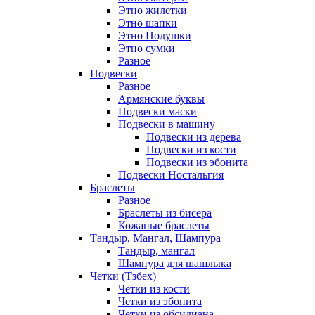
Этно жилетки
Этно шапки
Этно Подушки
Этно сумки
Разное
Подвески
Разное
Армянские буквы
Подвески маски
Подвески в машину
Подвески из дерева
Подвески из кости
Подвески из эбонита
Подвески Ностальгия
Браслеты
Разное
Браслеты из бисера
Кожаные браслеты
Тандыр, Мангал, Шампура
Тандыр, мангал
Шампура для шашлыка
Четки (Тзбех)
Четки из кости
Четки из эбонита
Четки из обсидиана