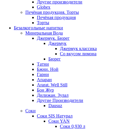
Другие производители
Globex
Печёная продукция. Торты
Печёная продукция
Торты
Безалкогольные напитки
Минеральная Вода
Джермук. Бюрег
Джермук
Джермук классика
Со вкусом лимона
Бюрег
Татни
Бжни. Ной
Гарни
Апаран
Ararat. Well Still
Бон Жур
Дилижан. Зулал
Другие Производители
Dausuz
Соки
Соки SIS Натурал
Соки YAN
Соки 0,930 л