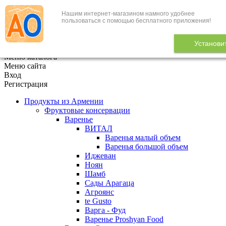
Нашим интернет-магазином намного удобнее
+7 (495) 646-888-1
пользоваться с помощью бесплатного приложения!
В корзине
0
товаров
Установи
x
Меню каталога
Меню сайта
Вход
Регистрация
Продукты из Армении
Фруктовые консервации
Варенье
ВИТАЛ
Варенья малый объем
Варенья большой объем
Иджеван
Ноян
Шамб
Сады Арагаца
Агроянс
te Gusto
Варга - Фуд
Варенье Proshyan Food