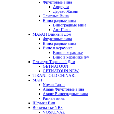
Фруктовые вина
Арцруни
Дерево Жизни
Элитные Вина
Виноградные вина
Виноградные вина
Арт Палас
МАРАН Винный Дом
Фруктовые вина
Виноградные вина
Вино в керамике
Вино в керамике
Вино в керамике п/у
Гетнатун Торговый Дом
GETNATOUN
GETNATOUN NEW
TIRANI. OLD CHINARI
МАП
Noyan Tapan
Arame Фруктовые вина
Arame Виноградные вина
Разные вина
Шаумян Вин
Воскевазский ВЗ
VOSKEVAZ