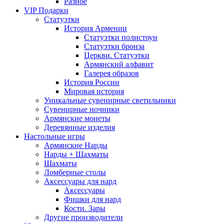
Разное
VIP Подарки
Статуэтки
История Армении
Статуэтки полистоун
Статуэтки бронза
Церкви. Статуэтки
Армянский алфавит
Галерея образов
История России
Мировая история
Уникальные сувенирные светильники
Сувенирные ночники
Армянские монеты
Деревянные изделия
Настольные игры
Армянские Нарды
Нарды + Шахматы
Шахматы
Ломберные столы
Аксессуары для нард
Аксессуары
Фишки для нард
Кости. Зары
Другие производители