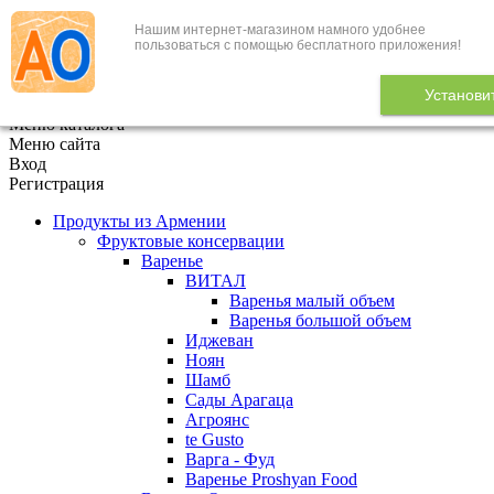
Нашим интернет-магазином намного удобнее
+7 (495) 646-888-1
пользоваться с помощью бесплатного приложения!
В корзине
0
товаров
Установи
x
Меню каталога
Меню сайта
Вход
Регистрация
Продукты из Армении
Фруктовые консервации
Варенье
ВИТАЛ
Варенья малый объем
Варенья большой объем
Иджеван
Ноян
Шамб
Сады Арагаца
Агроянс
te Gusto
Варга - Фуд
Варенье Proshyan Food