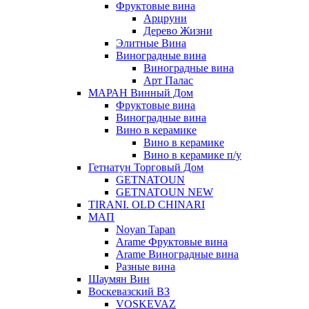
Фруктовые вина
Арцруни
Дерево Жизни
Элитные Вина
Виноградные вина
Виноградные вина
Арт Палас
МАРАН Винный Дом
Фруктовые вина
Виноградные вина
Вино в керамике
Вино в керамике
Вино в керамике п/у
Гетнатун Торговый Дом
GETNATOUN
GETNATOUN NEW
TIRANI. OLD CHINARI
МАП
Noyan Tapan
Arame Фруктовые вина
Arame Виноградные вина
Разные вина
Шаумян Вин
Воскевазский ВЗ
VOSKEVAZ