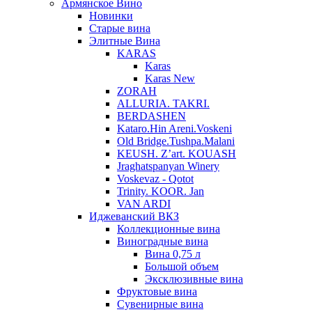
Армянское Вино
Новинки
Старые вина
Элитные Вина
KARAS
Karas
Karas New
ZORAH
ALLURIA. TAKRI.
BERDASHEN
Kataro.Hin Areni.Voskeni
Old Bridge.Tushpa.Malani
KEUSH. Z’art. KOUASH
Jraghatspanyan Winery
Voskevaz - Qotot
Trinity. KOOR. Jan
VAN ARDI
Иджеванский ВКЗ
Коллекционные вина
Виноградные вина
Вина 0,75 л
Большой объем
Эксклюзивные вина
Фруктовые вина
Cувенирные вина