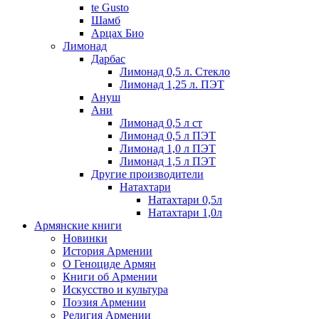
te Gusto
Шамб
Арцах Био
Лимонад
Дарбас
Лимонад 0,5 л. Стекло
Лимонад 1,25 л. ПЭТ
Ануш
Ани
Лимонад 0,5 л ст
Лимонад 0,5 л ПЭТ
Лимонад 1,0 л ПЭТ
Лимонад 1,5 л ПЭТ
Другие производители
Натахтари
Натахтари 0,5л
Натахтари 1,0л
Армянские книги
Новинки
История Армении
О Геноциде Армян
Книги об Армении
Иcкусство и культура
Поэзия Армении
Религия Армении