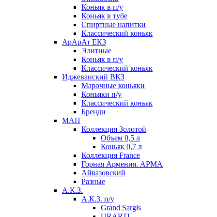
Коньяк в п/у
Коньяк в тубе
Спиртные напитки
Классический коньяк
АрАрАт ЕКЗ
Элитные
Коньяк в п/у
Классический коньяк
Иджеванский ВКЗ
Марочные коньяки
Коньяки п/у
Классический коньяк
Бренди
МАП
Коллекция Золотой
Объем 0,5 л
Коньяк 0,7 л
Коллекция France
Горная Армения. АРМА
Айвазовский
Разные
А.К.З.
А.К.З. п/у
Grand Sargis
URARTU