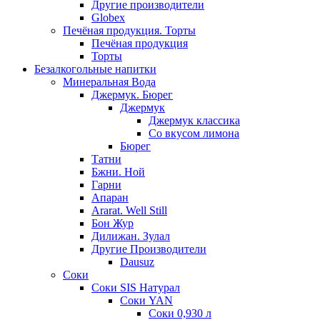
Другие производители
Globex
Печёная продукция. Торты
Печёная продукция
Торты
Безалкогольные напитки
Минеральная Вода
Джермук. Бюрег
Джермук
Джермук классика
Со вкусом лимона
Бюрег
Татни
Бжни. Ной
Гарни
Апаран
Ararat. Well Still
Бон Жур
Дилижан. Зулал
Другие Производители
Dausuz
Соки
Соки SIS Натурал
Соки YAN
Соки 0,930 л