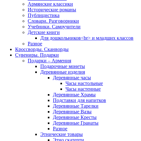
Армянские классики
Исторические романы
Публицистика
Словари. Разговорники
Учебники. Самоучители
Детские книги
Для дошкольников<br> и младших классов
Разное
Кроссворды. Сканворды
Сувениры. Подарки
Подарки – Армения
Подарочные монеты
Деревянные изделия
Деревянные часы
Часы настольные
Часы настенные
Деревянные Храмы
Подставки для напитков
Деревянные Тарелки
Деревянные Вазы
Деревянные Кресты
Деревянные Гранаты
Разное
Этнические товары
Этно скатерти