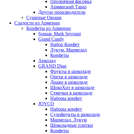
Прозрачная фасовка
Армянский Тараз
Другие производители
Сушеные Овощи
Сладости из Армении
Конфеты из Армении
Sonuar. Mark Sevouni
Grand Candy
Набор Конфет
Лукум. Мармелад
Конфеты
Арколад
GRAND Dian
Фрукты в шоколаде
Орехи в шоколаде
Драже в шоколаде
ШокоХит в шоколаде
Семечки в шоколаде
Наборы конфет
JOYCO
Наборы конфет
Сухофрукты в шоколаде
Мармелад. Лукум
Шоколадные плитки
Конфеты