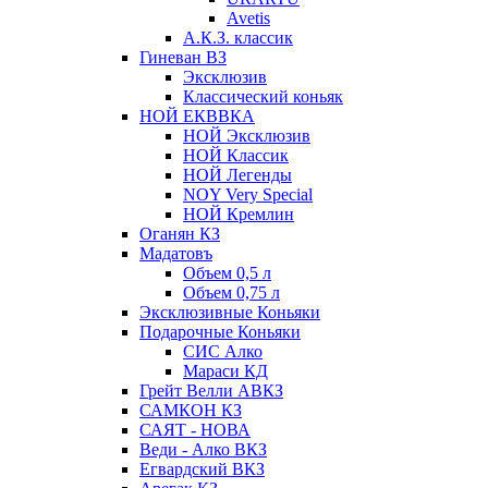
Avetis
А.К.З. классик
Гиневан ВЗ
Эксклюзив
Классический коньяк
НОЙ ЕКВВКА
НОЙ Эксклюзив
НОЙ Классик
НОЙ Легенды
NOY Very Speсial
НОЙ Кремлин
Оганян КЗ
Мадатовъ
Объем 0,5 л
Объем 0,75 л
Эксклюзивные Коньяки
Подарочные Коньяки
СИС Алко
Мараси КД
Грейт Велли АВКЗ
САМКОН КЗ
САЯТ - НОВА
Веди - Алко ВКЗ
Егвардский ВКЗ