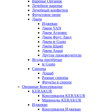
Варенье Органик
Лечебное варенье
Лечебный конфитюр
Фруктовое пюре
Джем
Иджеван
Джем YAN
Джем Агроянс
Джем Фрут Ланд
Джем te Gusto
Джем Шамб
Джем Ararat
Другие производители
Ягоды протёртые
te Gusto
Сиропы
Дошаб
Разные сиропы
Фрукты в сиропе
Овощные Консервации
KERAKUR
Консервация KERAKUR
Маринады KERAKUR
Иджеван
Консервация Иджеван