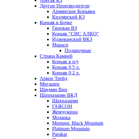
Арегак КЗ
Другие Производители
Армянские Коньяки
Кизлярский КЗ
Коньяк в Бочке
Гиневан ВЗ
Коньяк "СИС АЛКО"
Иджеванский ВКЗ
Мараси
Подарочные
Страна Камней
Коньяк в п/у
Коньяк 0,5 л.
Коньяк 0,2 л.
Аркон Трейд
Мргашен
Шаумян Вин
Шахназарян ВКД
Шахназарян
ГАЯСОН
Жемчужина
Мозаика
Mustang. Black Mountain
Platinum Mountain
Parakar