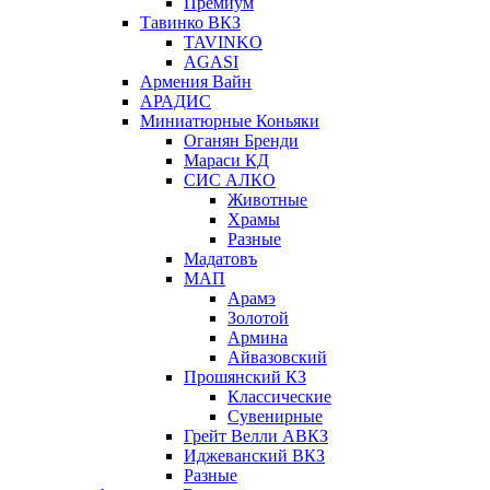
Премиум
Тавинко ВКЗ
TAVINKO
AGASI
Армения Вайн
АРАДИС
Миниатюрные Коньяки
Оганян Бренди
Мараси КД
СИС АЛКО
Животные
Храмы
Разные
Мадатовъ
МАП
Арамэ
Золотой
Армина
Айвазовский
Прошянский КЗ
Классические
Сувенирные
Грейт Велли АВКЗ
Иджеванский ВКЗ
Разные