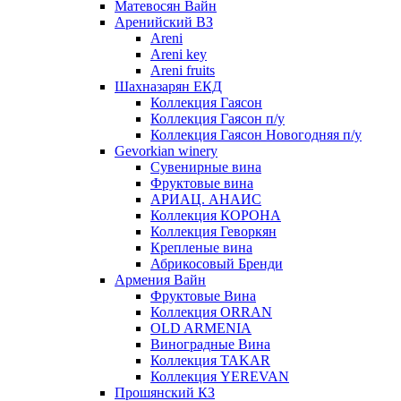
Матевосян Вайн
Аренийский ВЗ
Areni
Areni key
Areni fruits
Шахназарян ЕКД
Коллекция Гаясон
Коллекция Гаясон п/у
Коллекция Гаясон Новогодняя п/у
Gevorkian winery
Сувенирные вина
Фруктовые вина
АРИАЦ. АНАИС
Коллекция КОРОНА
Коллекция Геворкян
Крепленые вина
Абрикосовый Бренди
Армения Вайн
Фруктовые Вина
Коллекция ORRAN
OLD ARMENIA
Виноградные Вина
Коллекция TAKAR
Коллекция YEREVAN
Прошянский КЗ