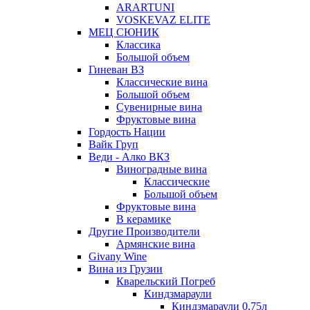
ARARTUNI
VOSKEVAZ ELITE
МЕЦ СЮНИК
Классика
Большой объем
Гиневан ВЗ
Классические вина
Большой объем
Сувенирные вина
Фруктовые вина
Гордость Нации
Вайк Груп
Веди - Алко ВКЗ
Виноградные вина
Классические
Большой объем
Фруктовые вина
В керамике
Другие Производители
Армянские вина
Givany Wine
Вина из Грузии
Кварельский Погреб
Киндзмараули
Киндзмараули 0,75л