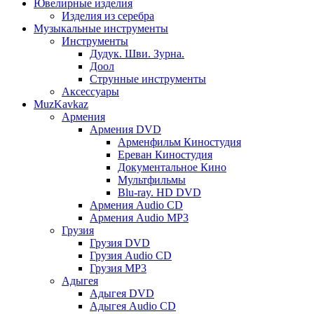
Ювелирные изделия
Изделия из серебра
Музыкальные инструменты
Инструменты
Дудук. Шви. Зурна.
Доол
Струнные инструменты
Аксессуары
MuzKavkaz
Армения
Армения DVD
Арменфильм Киностудия
Ереван Киностудия
Документальное Кино
Мультфильмы
Blu-ray. HD DVD
Армения Audio CD
Армения Audio MP3
Грузия
Грузия DVD
Грузия Audio CD
Грузия MP3
Адыгея
Адыгея DVD
Адыгея Audio CD