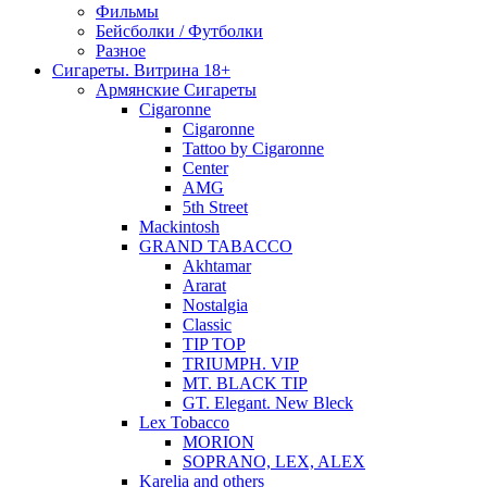
Фильмы
Бейсболки / Футболки
Разное
Сигареты. Витрина 18+
Армянские Сигареты
Cigaronne
Cigaronne
Tattoo by Cigaronne
Center
AMG
5th Street
Mackintosh
GRAND TABACCO
Akhtamar
Ararat
Nostalgia
Classic
TIP TOP
TRIUMPH. VIP
MT. BLACK TIP
GT. Elegant. New Bleck
Lex Tobacco
MORION
SOPRANO, LEX, ALEX
Karelia and others