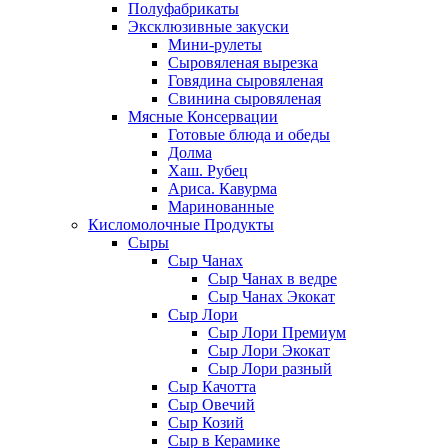
Полуфабрикаты
Эксклюзивные закуски
Мини-рулеты
Сыровяленая вырезка
Говядина сыровяленая
Свинина сыровяленая
Мясные Консервации
Готовые блюда и обеды
Долма
Хаш. Рубец
Ариса. Кавурма
Маринованные
Кисломолочные Продукты
Сыры
Сыр Чанах
Сыр Чанах в ведре
Сыр Чанах Экокат
Сыр Лори
Сыр Лори Премиум
Сыр Лори Экокат
Сыр Лори разный
Сыр Качотта
Сыр Овечий
Сыр Козий
Сыр в Керамике