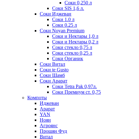
Соки 0,250 л
Соки SIS 1,6 л.
Соки Иджеван
Соки 1.0 л
Соки 0.25 л
Соки Noyan Premium
Соки и Нектары 1,0 л
Соки и Нектары 0,2 л
Соки стекло 0,75 л
Соки стекло 0,25 л
Соки Органик
Соки Витал
Соки te Gusto
Соки Шамб
Соки Арарат
Соки Tetra Pak 0,97л.
Соки Премиум ст. 0,75
Компоты
Иджеван
Арарат
YAN
Ноян
Агроянс
Прошян Фуд
Витал