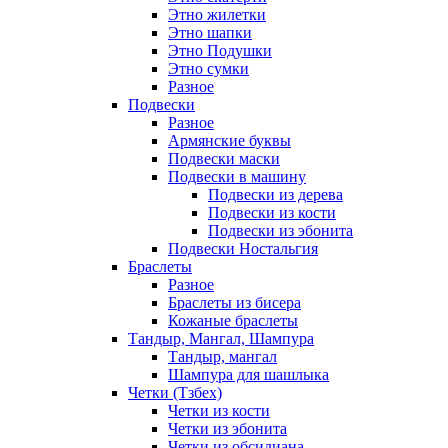
Этно жилетки
Этно шапки
Этно Подушки
Этно сумки
Разное
Подвески
Разное
Армянские буквы
Подвески маски
Подвески в машину
Подвески из дерева
Подвески из кости
Подвески из эбонита
Подвески Ностальгия
Браслеты
Разное
Браслеты из бисера
Кожаные браслеты
Тандыр, Мангал, Шампура
Тандыр, мангал
Шампура для шашлыка
Четки (Тзбех)
Четки из кости
Четки из эбонита
Четки из обсидиана