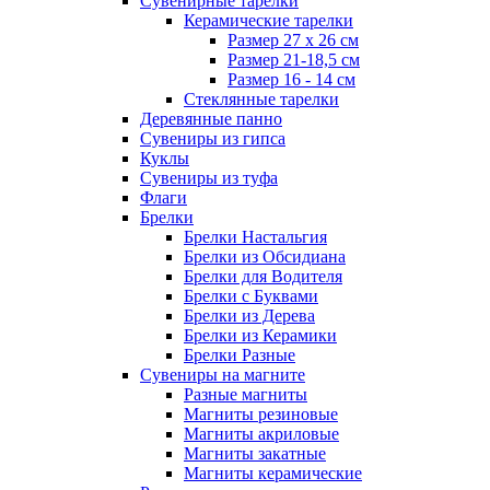
Сувенирные тарелки
Керамические тарелки
Размер 27 х 26 см
Размер 21-18,5 см
Размер 16 - 14 см
Стеклянные тарелки
Деревянные панно
Сувениры из гипса
Куклы
Сувениры из туфа
Флаги
Брелки
Брелки Настальгия
Брелки из Обсидиана
Брелки для Водителя
Брелки с Буквами
Брелки из Дерева
Брелки из Керамики
Брелки Разные
Сувениры на магните
Разные магниты
Магниты резиновые
Магниты акриловые
Магниты закатные
Магниты керамические