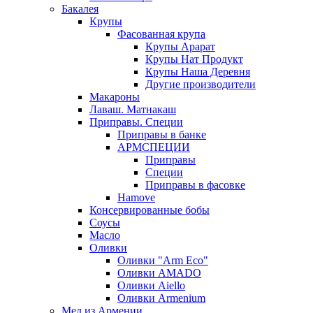
Бакалея
Крупы
Фасованная крупа
Крупы Арарат
Крупы Нат Продукт
Крупы Наша Деревня
Другие производители
Макароны
Лаваш. Матнакаш
Приправы. Специи
Приправы в банке
АРМСПЕЦИИ
Приправы
Специи
Приправы в фасовке
Hamove
Консервированные бобы
Соусы
Масло
Оливки
Оливки "Arm Eco"
Оливки AMADO
Оливки Aiello
Оливки Armenium
Мед из Армении