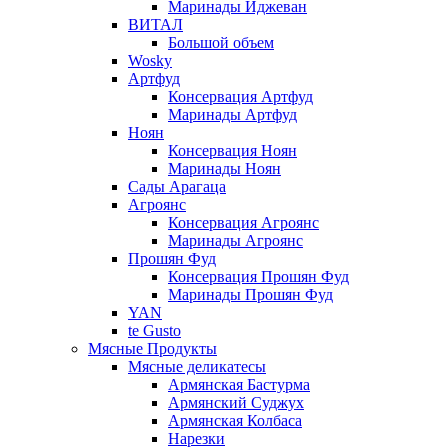
Маринады Иджеван
ВИТАЛ
Большой объем
Wosky
Артфуд
Консервация Артфуд
Маринады Артфуд
Ноян
Консервация Ноян
Маринады Ноян
Сады Арагаца
Агроянс
Консервация Агроянс
Маринады Агроянс
Прошян Фуд
Консервация Прошян Фуд
Маринады Прошян Фуд
YAN
te Gusto
Мясные Продукты
Мясные деликатесы
Армянская Бастурма
Армянский Суджух
Армянская Колбаса
Нарезки