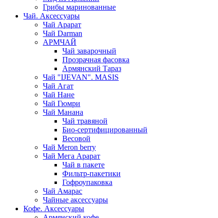
Грибы маринованные
Чай. Аксессуары
Чай Арарат
Чай Darman
АРМЧАЙ
Чай заварочный
Прозрачная фасовка
Армянский Тараз
Чай "IJEVAN". MASIS
Чай Агат
Чай Нане
Чай Гюмри
Чай Манана
Чай травяной
Био-сертифицированный
Весовой
Чай Meron berry
Чай Мега Арарат
Чай в пакете
Фильтр-пакетики
Гофроупаковка
Чай Амарас
Чайные аксессуары
Кофе. Аксессуары
Армянский кофе