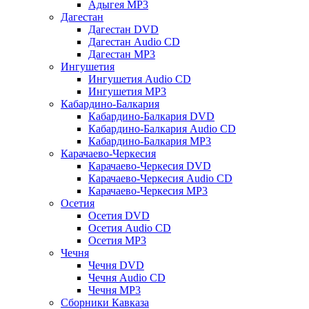
Адыгея MP3
Дагестан
Дагестан DVD
Дагестан Audio CD
Дагестан MP3
Ингушетия
Ингушетия Audio CD
Ингушетия MP3
Кабардино-Балкария
Кабардино-Балкария DVD
Кабардино-Балкария Audio CD
Кабардино-Балкария MP3
Карачаево-Черкесия
Карачаево-Черкесия DVD
Карачаево-Черкесия Audio CD
Карачаево-Черкесия MP3
Осетия
Осетия DVD
Осетия Audio CD
Осетия MP3
Чечня
Чечня DVD
Чечня Audio CD
Чечня MP3
Сборники Кавказа