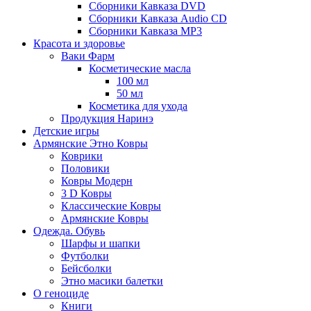
Сборники Кавказа DVD
Сборники Кавказа Audio CD
Сборники Кавказа MP3
Красота и здоровье
Ваки Фарм
Косметические масла
100 мл
50 мл
Косметика для ухода
Продукция Наринэ
Детские игры
Армянские Этно Ковры
Коврики
Половики
Ковры Модерн
3 D Ковры
Классические Ковры
Армянские Ковры
Одежда. Обувь
Шарфы и шапки
Футболки
Бейсболки
Этно масики балетки
О геноциде
Книги