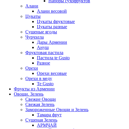
Наборы сухофруктов
Алани
Алани весовой
Цукаты
Цукаты фруктовые
Цукаты разные
Сушеные ягоды
Чурчхела
Дары Армении
Ануш
Фруктовая пастила
Пастила te Gusto
Разное
Орехи
Орехи весовые
Орехи в меду
Te Gusto
Фрукты из Армении
Овощи. Зелень
Свежие Овощи
Свежая Зелень
Замороженные Овощи и Зелень
Тамара фрут
Сушеная Зелень
АРМЧАЙ