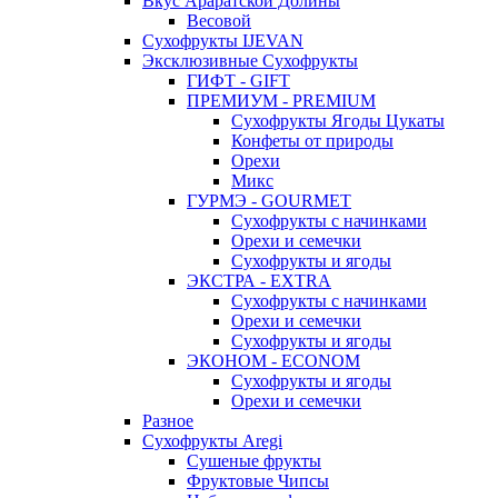
Вкус Араратской Долины
Весовой
Сухофрукты IJEVAN
Эксклюзивные Сухофрукты
ГИФТ - GIFT
ПРЕМИУМ - PREMIUM
Сухофрукты Ягоды Цукаты
Конфеты от природы
Орехи
Микс
ГУРМЭ - GOURMET
Сухофрукты с начинками
Орехи и семечки
Сухофрукты и ягоды
ЭКСТРА - EXTRA
Сухофрукты с начинками
Орехи и семечки
Сухофрукты и ягоды
ЭКОНОМ - ECONOM
Сухофрукты и ягоды
Орехи и семечки
Разное
Сухофрукты Aregi
Сушеные фрукты
Фруктовые Чипсы