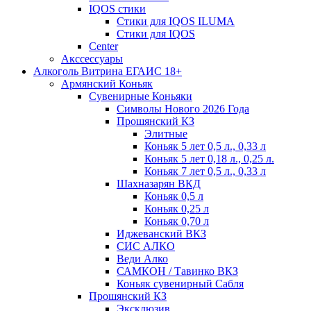
IQOS стики
Стики для IQOS ILUMA
Стики для IQOS
Сenter
Акссессуары
Алкоголь Витрина ЕГАИС 18+
Армянский Коньяк
Сувенирные Коньяки
Символы Нового 2026 Года
Прошянский КЗ
Элитные
Коньяк 5 лет 0,5 л., 0,33 л
Коньяк 5 лет 0,18 л., 0,25 л.
Коньяк 7 лет 0,5 л., 0,33 л
Шахназарян ВКД
Коньяк 0,5 л
Коньяк 0,25 л
Коньяк 0,70 л
Иджеванский ВКЗ
СИС АЛКО
Веди Алко
САМКОН / Тавинко ВКЗ
Коньяк сувенирный Сабля
Прошянский КЗ
Эксклюзив