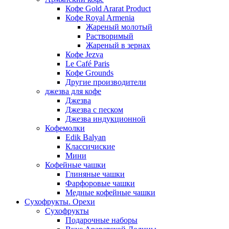
Кофе Gold Ararat Product
Кофе Royal Armenia
Жареный молотый
Растворимый
Жареный в зернах
Кофе Jezva
Le Café Paris
Кофе Grounds
Другие производители
джезва для кофе
Джезва
Джезва с песком
Джезва индукционной
Кофемолки
Edik Balyan
Классичиские
Мини
Кофейные чашки
Глиняные чашки
Фарфоровые чашки
Медные кофейные чашки
Сухофрукты. Орехи
Сухофрукты
Подарочные наборы