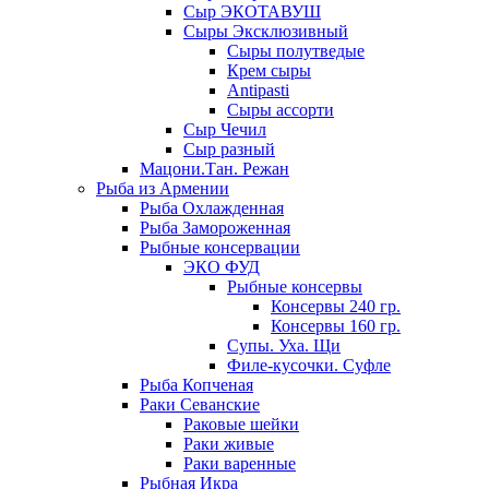
Сыр ЭКОТАВУШ
Сыры Эксклюзивный
Сыры полутведые
Крем сыры
Antipasti
Сыры ассорти
Сыр Чечил
Сыр разный
Мацони.Тан. Режан
Рыба из Армении
Рыба Охлажденная
Рыба Замороженная
Рыбные консервации
ЭКО ФУД
Рыбные консервы
Консервы 240 гр.
Консервы 160 гр.
Супы. Уха. Щи
Филе-кусочки. Суфле
Рыба Копченая
Раки Севанские
Раковые шейки
Раки живые
Раки варенные
Рыбная Икра