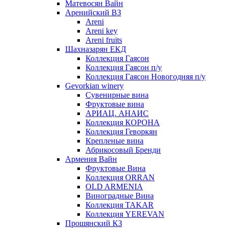
Матевосян Вайн
Аренийский ВЗ
Areni
Areni key
Areni fruits
Шахназарян ЕКД
Коллекция Гаясон
Коллекция Гаясон п/у
Коллекция Гаясон Новогодняя п/у
Gevorkian winery
Сувенирные вина
Фруктовые вина
АРИАЦ. АНАИС
Коллекция КОРОНА
Коллекция Геворкян
Крепленые вина
Абрикосовый Бренди
Армения Вайн
Фруктовые Вина
Коллекция ORRAN
OLD ARMENIA
Виноградные Вина
Коллекция TAKAR
Коллекция YEREVAN
Прошянский КЗ