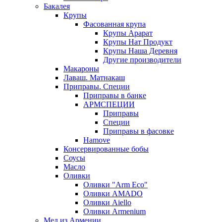
Бакалея
Крупы
Фасованная крупа
Крупы Арарат
Крупы Нат Продукт
Крупы Наша Деревня
Другие производители
Макароны
Лаваш. Матнакаш
Приправы. Специи
Приправы в банке
АРМСПЕЦИИ
Приправы
Специи
Приправы в фасовке
Hamove
Консервированные бобы
Соусы
Масло
Оливки
Оливки "Arm Eco"
Оливки AMADO
Оливки Aiello
Оливки Armenium
Мед из Армении