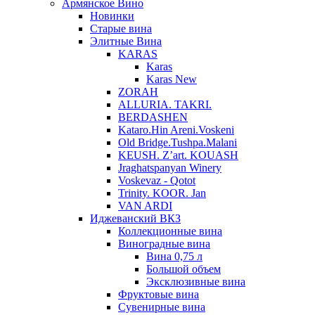
Армянское Вино
Новинки
Старые вина
Элитные Вина
KARAS
Karas
Karas New
ZORAH
ALLURIA. TAKRI.
BERDASHEN
Kataro.Hin Areni.Voskeni
Old Bridge.Tushpa.Malani
KEUSH. Z’art. KOUASH
Jraghatspanyan Winery
Voskevaz - Qotot
Trinity. KOOR. Jan
VAN ARDI
Иджеванский ВКЗ
Коллекционные вина
Виноградные вина
Вина 0,75 л
Большой объем
Эксклюзивные вина
Фруктовые вина
Cувенирные вина