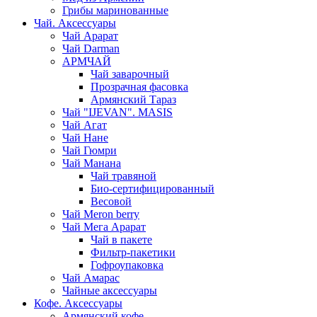
Грибы маринованные
Чай. Аксессуары
Чай Арарат
Чай Darman
АРМЧАЙ
Чай заварочный
Прозрачная фасовка
Армянский Тараз
Чай "IJEVAN". MASIS
Чай Агат
Чай Нане
Чай Гюмри
Чай Манана
Чай травяной
Био-сертифицированный
Весовой
Чай Meron berry
Чай Мега Арарат
Чай в пакете
Фильтр-пакетики
Гофроупаковка
Чай Амарас
Чайные аксессуары
Кофе. Аксессуары
Армянский кофе