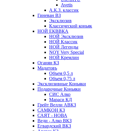
Avetis
А.К.З. классик
Гиневан ВЗ
Эксклюзив
Классический коньяк
НОЙ ЕКВВКА
НОЙ Эксклюзив
НОЙ Классик
НОЙ Легенды
NOY Very Speсial
НОЙ Кремлин
Оганян КЗ
Мадатовъ
Объем 0,5 л
Объем 0,75 л
Эксклюзивные Коньяки
Подарочные Коньяки
СИС Алко
Мараси КД
Грейт Велли АВКЗ
САМКОН КЗ
САЯТ - НОВА
Веди - Алко ВКЗ
Егвардский ВКЗ