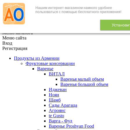
Нашим интернет-магазином намного удобнее
+7 (495) 646-888-1
пользоваться с помощью бесплатного приложения!
В корзине
0
товаров
Установи
x
Меню каталога
Меню сайта
Вход
Регистрация
Продукты из Армении
Фруктовые консервации
Варенье
ВИТАЛ
Варенья малый объем
Варенья большой объем
Иджеван
Ноян
Шамб
Сады Арагаца
Агроянс
te Gusto
Варга - Фуд
Варенье Proshyan Food