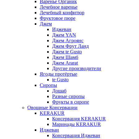
Варенье Органик
Лечебное варенье
Лечебный конфитюр
Фруктовое пюре
Джем
Иджеван
Джем YAN
Джем Агроянс
Джем Фрут Ланд
Джем te Gusto
Джем Шамб
Джем Ararat
Другие производители
Ягоды протёртые
te Gusto
Сиропы
Дошаб
Разные сиропы
Фрукты в сиропе
Овощные Консервации
KERAKUR
Консервация KERAKUR
Маринады KERAKUR
Иджеван
Консервация Иджеван