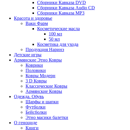
Сборники Кавказа DVD
Сборники Кавказа Audio CD
Сборники Кавказа MP3
Красота и здоровье
Ваки Фарм
Косметические масла
100 мл
50 мл
Косметика для ухода
Продукция Наринэ
Детские игры
Армянские Этно Ковры
Коврики
Половики
Ковры Модерн
3 D Ковры
Классические Ковры
Армянские Ковры
Одежда. Обувь
Шарфы и шапки
Футболки
Бейсболки
Этно масики балетки
О геноциде
Книги