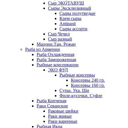
Сыр ЭКОТАВУШ
Сыры Эксклюзивный
Сыры полутведые
Крем сыры
Antipasti
Сыры ассорти
Сыр Чечил
Сыр разный
Мацони.Тан. Режан
Рыба из Армении
Рыба Охлажденная
Рыба Замороженная
Рыбные консервации
ЭКО ФУД
Рыбные консервы
Консервы 240 гр.
Консервы 160 гр.
Супы. Уха. Щи
Филе-кусочки. Суфле
Рыба Копченая
Раки Севанские
Раковые шейки
Раки живые
Раки варенные
Рыбная Икра