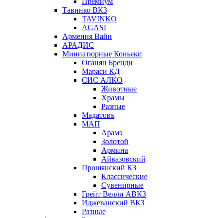
Премиум
Тавинко ВКЗ
TAVINKO
AGASI
Армения Вайн
АРАДИС
Миниатюрные Коньяки
Оганян Бренди
Мараси КД
СИС АЛКО
Животные
Храмы
Разные
Мадатовъ
МАП
Арамэ
Золотой
Армина
Айвазовский
Прошянский КЗ
Классические
Сувенирные
Грейт Велли АВКЗ
Иджеванский ВКЗ
Разные