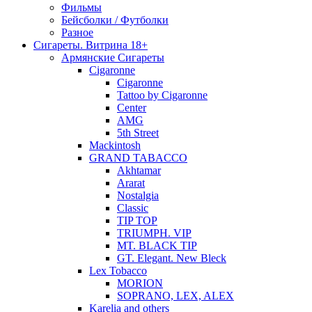
Фильмы
Бейсболки / Футболки
Разное
Сигареты. Витрина 18+
Армянские Сигареты
Cigaronne
Cigaronne
Tattoo by Cigaronne
Center
AMG
5th Street
Mackintosh
GRAND TABACCO
Akhtamar
Ararat
Nostalgia
Classic
TIP TOP
TRIUMPH. VIP
MT. BLACK TIP
GT. Elegant. New Bleck
Lex Tobacco
MORION
SOPRANO, LEX, ALEX
Karelia and others