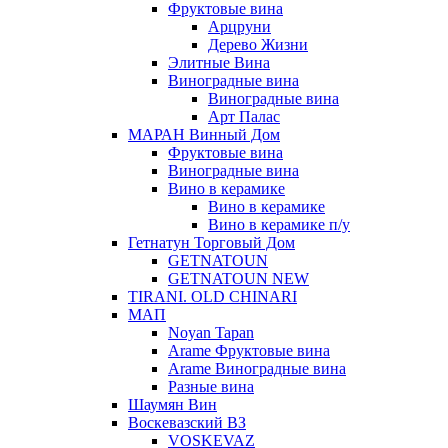
Фруктовые вина
Арцруни
Дерево Жизни
Элитные Вина
Виноградные вина
Виноградные вина
Арт Палас
МАРАН Винный Дом
Фруктовые вина
Виноградные вина
Вино в керамике
Вино в керамике
Вино в керамике п/у
Гетнатун Торговый Дом
GETNATOUN
GETNATOUN NEW
TIRANI. OLD CHINARI
МАП
Noyan Tapan
Arame Фруктовые вина
Arame Виноградные вина
Разные вина
Шаумян Вин
Воскевазский ВЗ
VOSKEVAZ