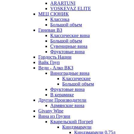
ARARTUNI
VOSKEVAZ ELITE
МЕЦ СЮНИК
Классика
Большой объем
Гиневан ВЗ
Классические вина
Большой объем
Сувенирные вина
Фруктовые вина
Гордость Нации
Вайк Груп
Веди - Алко ВКЗ
Виноградные вина
Классические
Большой объем
Фруктовые вина
В керамике
Другие Производители
Армянские вина
Givany Wine
Вина из Грузии
Кварельский Погреб
Киндзмараули
Киндзмараули 0,75л