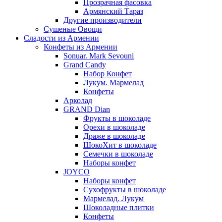
Прозрачная фасовка
Армянский Тараз
Другие производители
Сушеные Овощи
Сладости из Армении
Конфеты из Армении
Sonuar. Mark Sevouni
Grand Candy
Набор Конфет
Лукум. Мармелад
Конфеты
Арколад
GRAND Dian
Фрукты в шоколаде
Орехи в шоколаде
Драже в шоколаде
ШокоХит в шоколаде
Семечки в шоколаде
Наборы конфет
JOYCO
Наборы конфет
Сухофрукты в шоколаде
Мармелад. Лукум
Шоколадные плитки
Конфеты