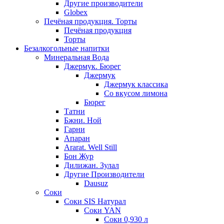
Другие производители
Globex
Печёная продукция. Торты
Печёная продукция
Торты
Безалкогольные напитки
Минеральная Вода
Джермук. Бюрег
Джермук
Джермук классика
Со вкусом лимона
Бюрег
Татни
Бжни. Ной
Гарни
Апаран
Ararat. Well Still
Бон Жур
Дилижан. Зулал
Другие Производители
Dausuz
Соки
Соки SIS Натурал
Соки YAN
Соки 0,930 л