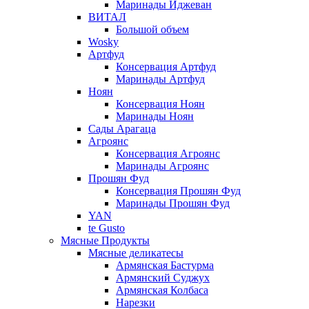
Маринады Иджеван
ВИТАЛ
Большой объем
Wosky
Артфуд
Консервация Артфуд
Маринады Артфуд
Ноян
Консервация Ноян
Маринады Ноян
Сады Арагаца
Агроянс
Консервация Агроянс
Маринады Агроянс
Прошян Фуд
Консервация Прошян Фуд
Маринады Прошян Фуд
YAN
te Gusto
Мясные Продукты
Мясные деликатесы
Армянская Бастурма
Армянский Суджух
Армянская Колбаса
Нарезки