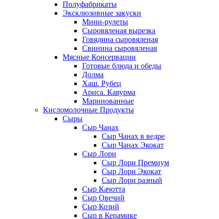
Полуфабрикаты
Эксклюзивные закуски
Мини-рулеты
Сыровяленая вырезка
Говядина сыровяленая
Свинина сыровяленая
Мясные Консервации
Готовые блюда и обеды
Долма
Хаш. Рубец
Ариса. Кавурма
Маринованные
Кисломолочные Продукты
Сыры
Сыр Чанах
Сыр Чанах в ведре
Сыр Чанах Экокат
Сыр Лори
Сыр Лори Премиум
Сыр Лори Экокат
Сыр Лори разный
Сыр Качотта
Сыр Овечий
Сыр Козий
Сыр в Керамике