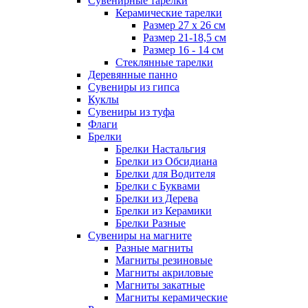
Сувенирные тарелки
Керамические тарелки
Размер 27 х 26 см
Размер 21-18,5 см
Размер 16 - 14 см
Стеклянные тарелки
Деревянные панно
Сувениры из гипса
Куклы
Сувениры из туфа
Флаги
Брелки
Брелки Настальгия
Брелки из Обсидиана
Брелки для Водителя
Брелки с Буквами
Брелки из Дерева
Брелки из Керамики
Брелки Разные
Сувениры на магните
Разные магниты
Магниты резиновые
Магниты акриловые
Магниты закатные
Магниты керамические