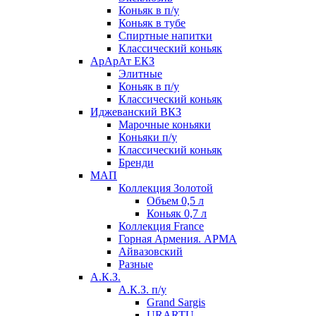
Коньяк в п/у
Коньяк в тубе
Спиртные напитки
Классический коньяк
АрАрАт ЕКЗ
Элитные
Коньяк в п/у
Классический коньяк
Иджеванский ВКЗ
Марочные коньяки
Коньяки п/у
Классический коньяк
Бренди
МАП
Коллекция Золотой
Объем 0,5 л
Коньяк 0,7 л
Коллекция France
Горная Армения. АРМА
Айвазовский
Разные
А.К.З.
А.К.З. п/у
Grand Sargis
URARTU