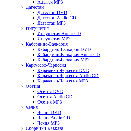
Адыгея MP3
Дагестан
Дагестан DVD
Дагестан Audio CD
Дагестан MP3
Ингушетия
Ингушетия Audio CD
Ингушетия MP3
Кабардино-Балкария
Кабардино-Балкария DVD
Кабардино-Балкария Audio CD
Кабардино-Балкария MP3
Карачаево-Черкесия
Карачаево-Черкесия DVD
Карачаево-Черкесия Audio CD
Карачаево-Черкесия MP3
Осетия
Осетия DVD
Осетия Audio CD
Осетия MP3
Чечня
Чечня DVD
Чечня Audio CD
Чечня MP3
Сборники Кавказа