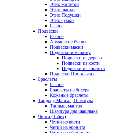
Этно жилетки
Этно шапки
Этно Подушки
Этно сумки
Разное
Подвески
Разное
Армянские буквы
Подвески маски
Подвески в машину
Подвески из дерева
Подвески из кости
Подвески из эбонита
Подвески Ностальгия
Браслеты
Разное
Браслеты из бисера
Кожаные браслеты
Тандыр, Мангал, Шампура
Тандыр, мангал
Шампура для шашлыка
Четки (Тзбех)
Четки из кости
Четки из эбонита
Четки из обсидиана