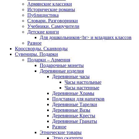
Армянские классики
Исторические романы
Публицистика
Словари. Разговорники
Учебники. Самоучители
Детские книги
Для дошкольников<br> и младших классов
Разное
Кроссворды. Сканворды
Сувениры. Подарки
Подарки – Армения
Подарочные монеты
Деревянные изделия
Деревянные часы
Часы настольные
Часы настенные
Деревянные Храмы
Подставки для напитков
Деревянные Тарелки
Деревянные Вазы
Деревянные Кресты
Деревянные Гранаты
Разное
Этнические товары
Этно скатерти