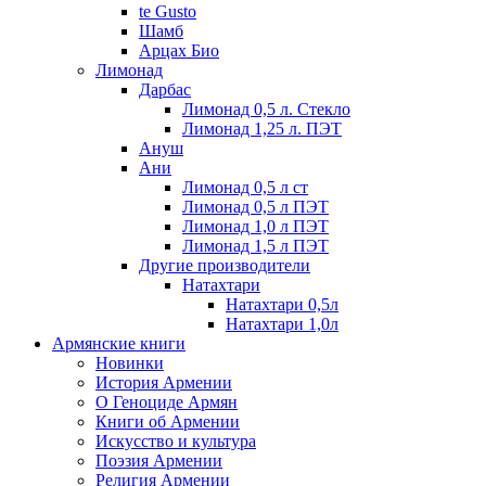
te Gusto
Шамб
Арцах Био
Лимонад
Дарбас
Лимонад 0,5 л. Стекло
Лимонад 1,25 л. ПЭТ
Ануш
Ани
Лимонад 0,5 л ст
Лимонад 0,5 л ПЭТ
Лимонад 1,0 л ПЭТ
Лимонад 1,5 л ПЭТ
Другие производители
Натахтари
Натахтари 0,5л
Натахтари 1,0л
Армянские книги
Новинки
История Армении
О Геноциде Армян
Книги об Армении
Иcкусство и культура
Поэзия Армении
Религия Армении