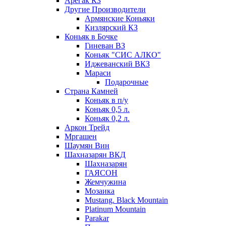
Арегак КЗ
Другие Производители
Армянские Коньяки
Кизлярский КЗ
Коньяк в Бочке
Гиневан ВЗ
Коньяк "СИС АЛКО"
Иджеванский ВКЗ
Мараси
Подарочные
Страна Камней
Коньяк в п/у
Коньяк 0,5 л.
Коньяк 0,2 л.
Аркон Трейд
Мргашен
Шаумян Вин
Шахназарян ВКД
Шахназарян
ГАЯСОН
Жемчужина
Мозаика
Mustang. Black Mountain
Platinum Mountain
Parakar