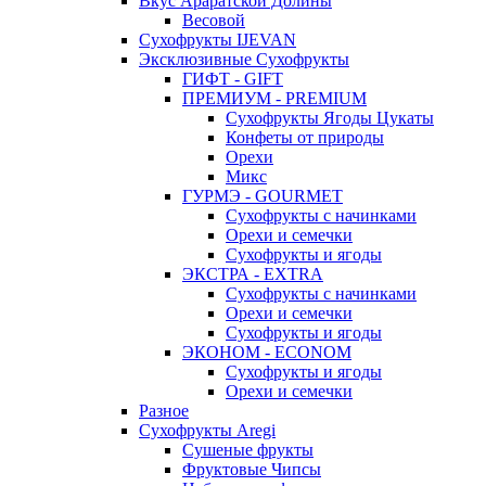
Вкус Араратской Долины
Весовой
Сухофрукты IJEVAN
Эксклюзивные Сухофрукты
ГИФТ - GIFT
ПРЕМИУМ - PREMIUM
Сухофрукты Ягоды Цукаты
Конфеты от природы
Орехи
Микс
ГУРМЭ - GOURMET
Сухофрукты с начинками
Орехи и семечки
Сухофрукты и ягоды
ЭКСТРА - EXTRA
Сухофрукты с начинками
Орехи и семечки
Сухофрукты и ягоды
ЭКОНОМ - ECONOM
Сухофрукты и ягоды
Орехи и семечки
Разное
Сухофрукты Aregi
Сушеные фрукты
Фруктовые Чипсы