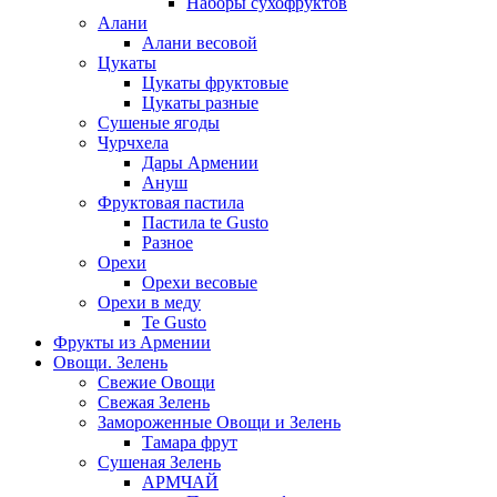
Наборы сухофруктов
Алани
Алани весовой
Цукаты
Цукаты фруктовые
Цукаты разные
Сушеные ягоды
Чурчхела
Дары Армении
Ануш
Фруктовая пастила
Пастила te Gusto
Разное
Орехи
Орехи весовые
Орехи в меду
Te Gusto
Фрукты из Армении
Овощи. Зелень
Свежие Овощи
Свежая Зелень
Замороженные Овощи и Зелень
Тамара фрут
Сушеная Зелень
АРМЧАЙ