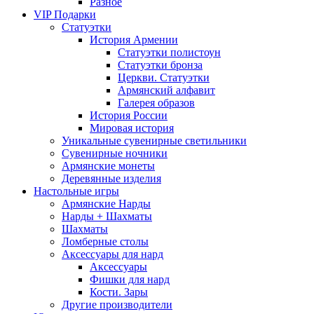
Разное
VIP Подарки
Статуэтки
История Армении
Статуэтки полистоун
Статуэтки бронза
Церкви. Статуэтки
Армянский алфавит
Галерея образов
История России
Мировая история
Уникальные сувенирные светильники
Сувенирные ночники
Армянские монеты
Деревянные изделия
Настольные игры
Армянские Нарды
Нарды + Шахматы
Шахматы
Ломберные столы
Аксессуары для нард
Аксессуары
Фишки для нард
Кости. Зары
Другие производители