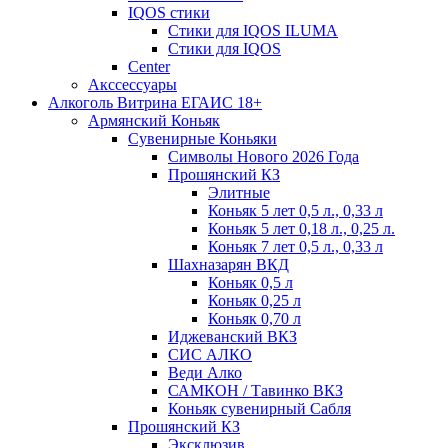
IQOS стики
Стики для IQOS ILUMA
Стики для IQOS
Сenter
Акссессуары
Алкоголь Витрина ЕГАИС 18+
Армянский Коньяк
Сувенирные Коньяки
Символы Нового 2026 Года
Прошянский КЗ
Элитные
Коньяк 5 лет 0,5 л., 0,33 л
Коньяк 5 лет 0,18 л., 0,25 л.
Коньяк 7 лет 0,5 л., 0,33 л
Шахназарян ВКД
Коньяк 0,5 л
Коньяк 0,25 л
Коньяк 0,70 л
Иджеванский ВКЗ
СИС АЛКО
Веди Алко
САМКОН / Тавинко ВКЗ
Коньяк сувенирный Сабля
Прошянский КЗ
Эксклюзив