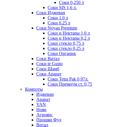
Соки 0,250 л
Соки SIS 1,6 л.
Соки Иджеван
Соки 1.0 л
Соки 0.25 л
Соки Noyan Premium
Соки и Нектары 1,0 л
Соки и Нектары 0,2 л
Соки стекло 0,75 л
Соки стекло 0,25 л
Соки Органик
Соки Витал
Соки te Gusto
Соки Шамб
Соки Арарат
Соки Tetra Pak 0,97л.
Соки Премиум ст. 0,75
Компоты
Иджеван
Арарат
YAN
Ноян
Агроянс
Прошян Фуд
Витал