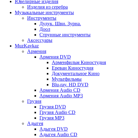
Ювелирные изделия
Изделия из серебра
Музыкальные инструменты
Инструменты
Дудук. Шви. Зурна.
Доол
Струнные инструменты
Аксессуары
MuzKavkaz
Армения
Армения DVD
Арменфильм Киностудия
Ереван Киностудия
Документальное Кино
Мультфильмы
Blu-ray. HD DVD
Армения Audio CD
Армения Audio MP3
Грузия
Грузия DVD
Грузия Audio CD
Грузия MP3
Адыгея
Адыгея DVD
Адыгея Audio CD