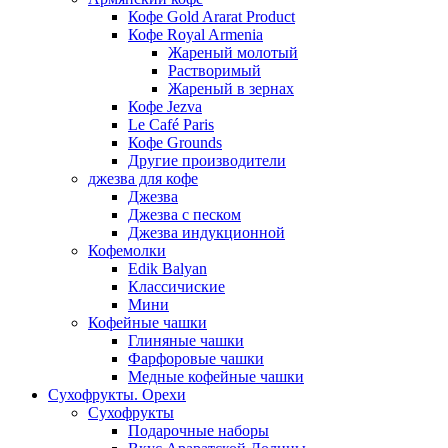
Кофе Gold Ararat Product
Кофе Royal Armenia
Жареный молотый
Растворимый
Жареный в зернах
Кофе Jezva
Le Café Paris
Кофе Grounds
Другие производители
джезва для кофе
Джезва
Джезва с песком
Джезва индукционной
Кофемолки
Edik Balyan
Классичиские
Мини
Кофейные чашки
Глиняные чашки
Фарфоровые чашки
Медные кофейные чашки
Сухофрукты. Орехи
Сухофрукты
Подарочные наборы