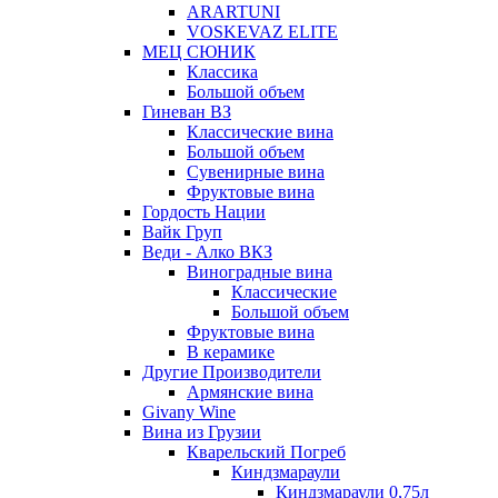
ARARTUNI
VOSKEVAZ ELITE
МЕЦ СЮНИК
Классика
Большой объем
Гиневан ВЗ
Классические вина
Большой объем
Сувенирные вина
Фруктовые вина
Гордость Нации
Вайк Груп
Веди - Алко ВКЗ
Виноградные вина
Классические
Большой объем
Фруктовые вина
В керамике
Другие Производители
Армянские вина
Givany Wine
Вина из Грузии
Кварельский Погреб
Киндзмараули
Киндзмараули 0,75л