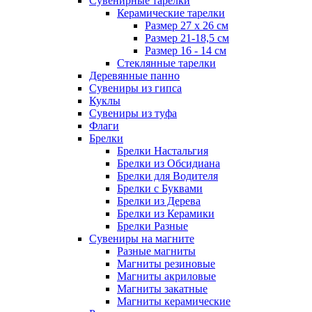
Сувенирные тарелки
Керамические тарелки
Размер 27 х 26 см
Размер 21-18,5 см
Размер 16 - 14 см
Стеклянные тарелки
Деревянные панно
Сувениры из гипса
Куклы
Сувениры из туфа
Флаги
Брелки
Брелки Настальгия
Брелки из Обсидиана
Брелки для Водителя
Брелки с Буквами
Брелки из Дерева
Брелки из Керамики
Брелки Разные
Сувениры на магните
Разные магниты
Магниты резиновые
Магниты акриловые
Магниты закатные
Магниты керамические