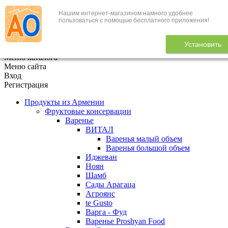
Нашим интернет-магазином намного удобнее
+7 (495) 646-888-1
пользоваться с помощью бесплатного приложения!
В корзине
0
товаров
Установить
x
Меню каталога
Меню сайта
Вход
Регистрация
Продукты из Армении
Фруктовые консервации
Варенье
ВИТАЛ
Варенья малый объем
Варенья большой объем
Иджеван
Ноян
Шамб
Сады Арагаца
Агроянс
te Gusto
Варга - Фуд
Варенье Proshyan Food