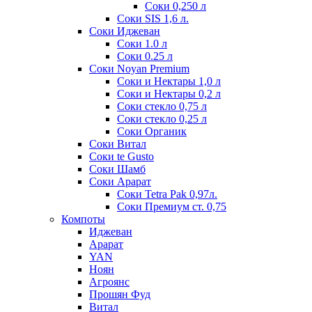
Соки 0,250 л
Соки SIS 1,6 л.
Соки Иджеван
Соки 1.0 л
Соки 0.25 л
Соки Noyan Premium
Соки и Нектары 1,0 л
Соки и Нектары 0,2 л
Соки стекло 0,75 л
Соки стекло 0,25 л
Соки Органик
Соки Витал
Соки te Gusto
Соки Шамб
Соки Арарат
Соки Tetra Pak 0,97л.
Соки Премиум ст. 0,75
Компоты
Иджеван
Арарат
YAN
Ноян
Агроянс
Прошян Фуд
Витал