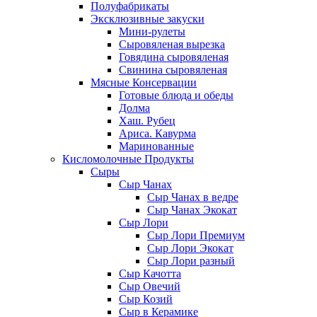
Полуфабрикаты
Эксклюзивные закуски
Мини-рулеты
Сыровяленая вырезка
Говядина сыровяленая
Свинина сыровяленая
Мясные Консервации
Готовые блюда и обеды
Долма
Хаш. Рубец
Ариса. Кавурма
Маринованные
Кисломолочные Продукты
Сыры
Сыр Чанах
Сыр Чанах в ведре
Сыр Чанах Экокат
Сыр Лори
Сыр Лори Премиум
Сыр Лори Экокат
Сыр Лори разный
Сыр Качотта
Сыр Овечий
Сыр Козий
Сыр в Керамике