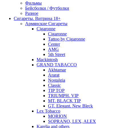
Фильмы
Бейсболки / Футболки
Разное
Сигареты. Витрина 18+
Армянские Сигареты
Cigaronne
Cigaronne
Tattoo by Cigaronne
Center
AMG
5th Street
Mackintosh
GRAND TABACCO
Akhtamar
Ararat
Nostalgia
Classic
TIP TOP
TRIUMPH. VIP
MT. BLACK TIP
GT. Elegant. New Bleck
Lex Tobacco
MORION
SOPRANO, LEX, ALEX
Karelia and others