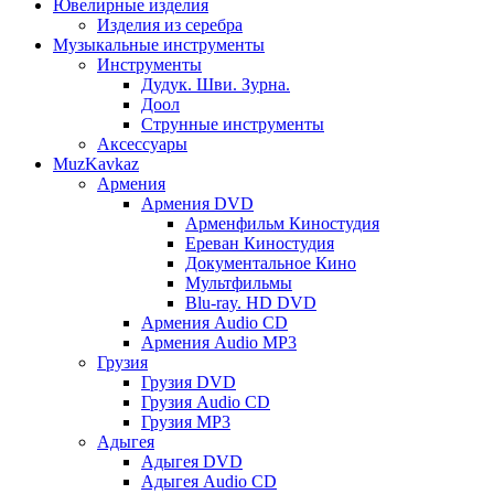
Ювелирные изделия
Изделия из серебра
Музыкальные инструменты
Инструменты
Дудук. Шви. Зурна.
Доол
Струнные инструменты
Аксессуары
MuzKavkaz
Армения
Армения DVD
Арменфильм Киностудия
Ереван Киностудия
Документальное Кино
Мультфильмы
Blu-ray. HD DVD
Армения Audio CD
Армения Audio MP3
Грузия
Грузия DVD
Грузия Audio CD
Грузия MP3
Адыгея
Адыгея DVD
Адыгея Audio CD