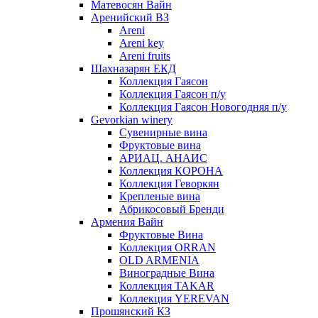
Матевосян Вайн
Аренийский ВЗ
Areni
Areni key
Areni fruits
Шахназарян ЕКД
Коллекция Гаясон
Коллекция Гаясон п/у
Коллекция Гаясон Новогодняя п/у
Gevorkian winery
Сувенирные вина
Фруктовые вина
АРИАЦ. АНАИС
Коллекция КОРОНА
Коллекция Геворкян
Крепленые вина
Абрикосовый Бренди
Армения Вайн
Фруктовые Вина
Коллекция ORRAN
OLD ARMENIA
Виноградные Вина
Коллекция TAKAR
Коллекция YEREVAN
Прошянский КЗ