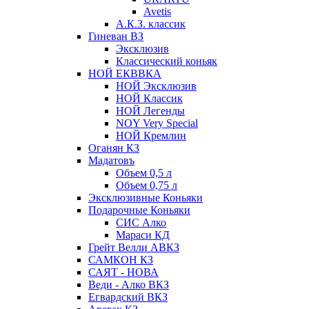
Avetis
А.К.З. классик
Гиневан ВЗ
Эксклюзив
Классический коньяк
НОЙ ЕКВВКА
НОЙ Эксклюзив
НОЙ Классик
НОЙ Легенды
NOY Very Speсial
НОЙ Кремлин
Оганян КЗ
Мадатовъ
Объем 0,5 л
Объем 0,75 л
Эксклюзивные Коньяки
Подарочные Коньяки
СИС Алко
Мараси КД
Грейт Велли АВКЗ
САМКОН КЗ
САЯТ - НОВА
Веди - Алко ВКЗ
Егвардский ВКЗ