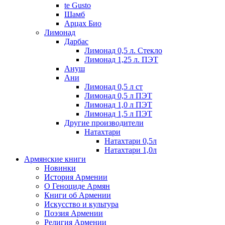
te Gusto
Шамб
Арцах Био
Лимонад
Дарбас
Лимонад 0,5 л. Стекло
Лимонад 1,25 л. ПЭТ
Ануш
Ани
Лимонад 0,5 л ст
Лимонад 0,5 л ПЭТ
Лимонад 1,0 л ПЭТ
Лимонад 1,5 л ПЭТ
Другие производители
Натахтари
Натахтари 0,5л
Натахтари 1,0л
Армянские книги
Новинки
История Армении
О Геноциде Армян
Книги об Армении
Иcкусство и культура
Поэзия Армении
Религия Армении