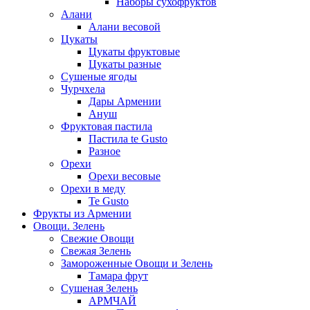
Наборы сухофруктов
Алани
Алани весовой
Цукаты
Цукаты фруктовые
Цукаты разные
Сушеные ягоды
Чурчхела
Дары Армении
Ануш
Фруктовая пастила
Пастила te Gusto
Разное
Орехи
Орехи весовые
Орехи в меду
Te Gusto
Фрукты из Армении
Овощи. Зелень
Свежие Овощи
Свежая Зелень
Замороженные Овощи и Зелень
Тамара фрут
Сушеная Зелень
АРМЧАЙ