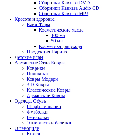
Сборники Кавказа DVD
Сборники Кавказа Audio CD
Сборники Кавказа MP3
Красота и здоровье
Ваки Фарм
Косметические масла
100 мл
50 мл
Косметика для ухода
Продукция Наринэ
Детские игры
Армянские Этно Ковры
Коврики
Половики
Ковры Модерн
3 D Ковры
Классические Ковры
Армянские Ковры
Одежда. Обувь
Шарфы и шапки
Футболки
Бейсболки
Этно масики балетки
О геноциде
Книги