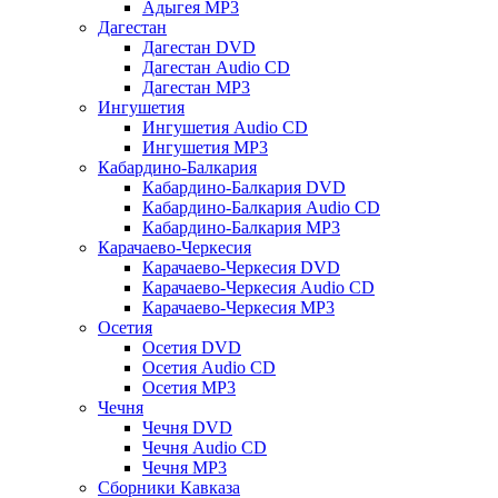
Адыгея MP3
Дагестан
Дагестан DVD
Дагестан Audio CD
Дагестан MP3
Ингушетия
Ингушетия Audio CD
Ингушетия MP3
Кабардино-Балкария
Кабардино-Балкария DVD
Кабардино-Балкария Audio CD
Кабардино-Балкария MP3
Карачаево-Черкесия
Карачаево-Черкесия DVD
Карачаево-Черкесия Audio CD
Карачаево-Черкесия MP3
Осетия
Осетия DVD
Осетия Audio CD
Осетия MP3
Чечня
Чечня DVD
Чечня Audio CD
Чечня MP3
Сборники Кавказа