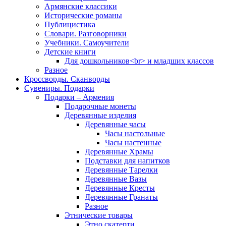
Армянские классики
Исторические романы
Публицистика
Словари. Разговорники
Учебники. Самоучители
Детские книги
Для дошкольников<br> и младших классов
Разное
Кроссворды. Сканворды
Сувениры. Подарки
Подарки – Армения
Подарочные монеты
Деревянные изделия
Деревянные часы
Часы настольные
Часы настенные
Деревянные Храмы
Подставки для напитков
Деревянные Тарелки
Деревянные Вазы
Деревянные Кресты
Деревянные Гранаты
Разное
Этнические товары
Этно скатерти