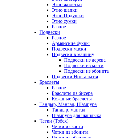
Этно жилетки
Этно шапки
Этно Подушки
Этно сумки
Разное
Подвески
Разное
Армянские буквы
Подвески маски
Подвески в машину
Подвески из дерева
Подвески из кости
Подвески из эбонита
Подвески Ностальгия
Браслеты
Разное
Браслеты из бисера
Кожаные браслеты
Тандыр, Мангал, Шампура
Тандыр, мангал
Шампура для шашлыка
Четки (Тзбех)
Четки из кости
Четки из эбонита
Четки из обсидиана