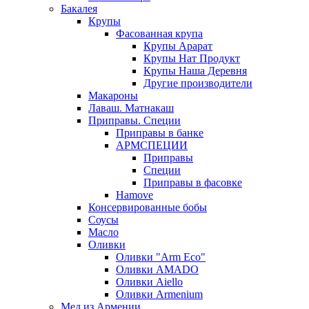
Бакалея
Крупы
Фасованная крупа
Крупы Арарат
Крупы Нат Продукт
Крупы Наша Деревня
Другие производители
Макароны
Лаваш. Матнакаш
Приправы. Специи
Приправы в банке
АРМСПЕЦИИ
Приправы
Специи
Приправы в фасовке
Hamove
Консервированные бобы
Соусы
Масло
Оливки
Оливки "Arm Eco"
Оливки AMADO
Оливки Aiello
Оливки Armenium
Мед из Армении