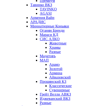
Премиум
Тавинко ВКЗ
TAVINKO
AGASI
Армения Вайн
АРАДИС
Миниатюрные Коньяки
Оганян Бренди
Мараси КД
СИС АЛКО
Животные
Храмы
Разные
Мадатовъ
МАП
Арамэ
Золотой
Армина
Айвазовский
Прошянский КЗ
Классические
Сувенирные
Грейт Велли АВКЗ
Иджеванский ВКЗ
Разные