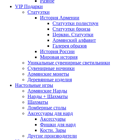
Разное
VIP Подарки
Статуэтки
История Армении
Статуэтки полистоун
Статуэтки бронза
Церкви. Статуэтки
Армянский алфавит
Галерея образов
История России
Мировая история
Уникальные сувенирные светильники
Сувенирные ночники
Армянские монеты
Деревянные изделия
Настольные игры
Армянские Нарды
Нарды + Шахматы
Шахматы
Ломберные столы
Аксессуары для нард
Аксессуары
Фишки для нард
Кости. Зары
Другие производители