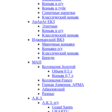
Коньяк в п/у
Коньяк в тубе
Спиртные напитки
Классический коньяк
АрАрАт ЕКЗ
Элитные
Коньяк в п/у
Классический коньяк
Иджеванский ВКЗ
Марочные коньяки
Коньяки п/у
Классический коньяк
Бренди
МАП
Коллекция Золотой
Объем 0,5 л
Коньяк 0,7 л
Коллекция France
Горная Армения. АРМА
Айвазовский
Разные
А.К.З.
А.К.З. п/у
Grand Sargis
URARTU