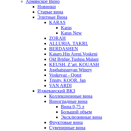
Армянское Вино
Новинки
Старые вина
Элитные Вина
KARAS
Karas
Karas New
ZORAH
ALLURIA. TAKRI.
BERDASHEN
Kataro.Hin Areni.Voskeni
Old Bridge.Tushpa.Malani
KEUSH. Z’art. KOUASH
Jraghatspanyan Winery
Voskevaz - Qotot
Trinity. KOOR. Jan
VAN ARDI
Иджеванский ВКЗ
Коллекционные вина
Виноградные вина
Вина 0,75 л
Большой объем
Эксклюзивные вина
Фруктовые вина
Cувенирные вина