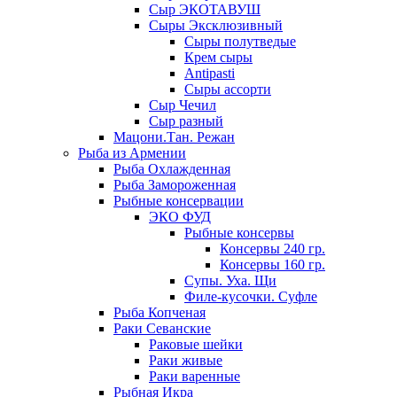
Сыр ЭКОТАВУШ
Сыры Эксклюзивный
Сыры полутведые
Крем сыры
Antipasti
Сыры ассорти
Сыр Чечил
Сыр разный
Мацони.Тан. Режан
Рыба из Армении
Рыба Охлажденная
Рыба Замороженная
Рыбные консервации
ЭКО ФУД
Рыбные консервы
Консервы 240 гр.
Консервы 160 гр.
Супы. Уха. Щи
Филе-кусочки. Суфле
Рыба Копченая
Раки Севанские
Раковые шейки
Раки живые
Раки варенные
Рыбная Икра