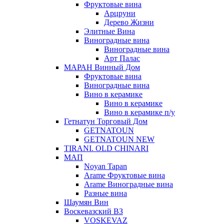
Фруктовые вина
Арцруни
Дерево Жизни
Элитные Вина
Виноградные вина
Виноградные вина
Арт Палас
МАРАН Винный Дом
Фруктовые вина
Виноградные вина
Вино в керамике
Вино в керамике
Вино в керамике п/у
Гетнатун Торговый Дом
GETNATOUN
GETNATOUN NEW
TIRANI. OLD CHINARI
МАП
Noyan Tapan
Arame Фруктовые вина
Arame Виноградные вина
Разные вина
Шаумян Вин
Воскевазский ВЗ
VOSKEVAZ