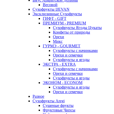
Вкус Араратской Долины
Весовой
Сухофрукты IJEVAN
Эксклюзивные Сухофрукты
ГИФТ - GIFT
ПРЕМИУМ - PREMIUM
Сухофрукты Ягоды Цукаты
Конфеты от природы
Орехи
Микс
ГУРМЭ - GOURMET
Сухофрукты с начинками
Орехи и семечки
Сухофрукты и ягоды
ЭКСТРА - EXTRA
Сухофрукты с начинками
Орехи и семечки
Сухофрукты и ягоды
ЭКОНОМ - ECONOM
Сухофрукты и ягоды
Орехи и семечки
Разное
Сухофрукты Aregi
Сушеные фрукты
Фруктовые Чипсы