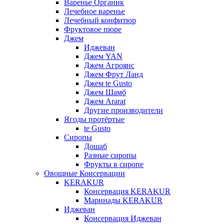
Варенье Органик
Лечебное варенье
Лечебный конфитюр
Фруктовое пюре
Джем
Иджеван
Джем YAN
Джем Агроянс
Джем Фрут Ланд
Джем te Gusto
Джем Шамб
Джем Ararat
Другие производители
Ягоды протёртые
te Gusto
Сиропы
Дошаб
Разные сиропы
Фрукты в сиропе
Овощные Консервации
KERAKUR
Консервация KERAKUR
Маринады KERAKUR
Иджеван
Консервация Иджеван