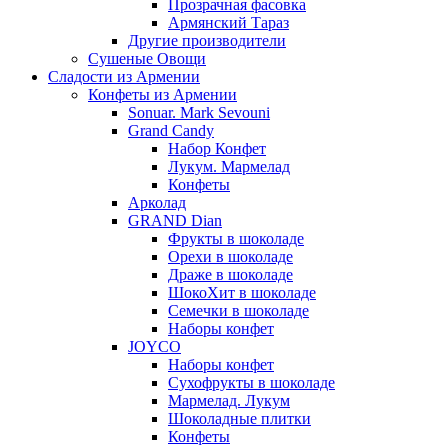
Прозрачная фасовка
Армянский Тараз
Другие производители
Сушеные Овощи
Сладости из Армении
Конфеты из Армении
Sonuar. Mark Sevouni
Grand Candy
Набор Конфет
Лукум. Мармелад
Конфеты
Арколад
GRAND Dian
Фрукты в шоколаде
Орехи в шоколаде
Драже в шоколаде
ШокоХит в шоколаде
Семечки в шоколаде
Наборы конфет
JOYCO
Наборы конфет
Сухофрукты в шоколаде
Мармелад. Лукум
Шоколадные плитки
Конфеты