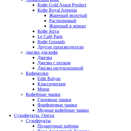
Кофе Gold Ararat Product
Кофе Royal Armenia
Жареный молотый
Растворимый
Жареный в зернах
Кофе Jezva
Le Café Paris
Кофе Grounds
Другие производители
джезва для кофе
Джезва
Джезва с песком
Джезва индукционной
Кофемолки
Edik Balyan
Классичиские
Мини
Кофейные чашки
Глиняные чашки
Фарфоровые чашки
Медные кофейные чашки
Сухофрукты. Орехи
Сухофрукты
Подарочные наборы