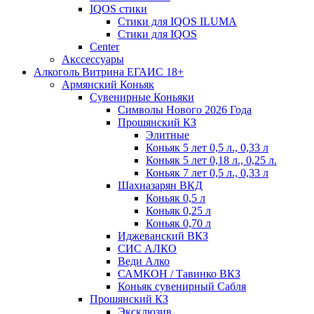
IQOS стики
Стики для IQOS ILUMA
Стики для IQOS
Сenter
Акссессуары
Алкоголь Витрина ЕГАИС 18+
Армянский Коньяк
Сувенирные Коньяки
Символы Нового 2026 Года
Прошянский КЗ
Элитные
Коньяк 5 лет 0,5 л., 0,33 л
Коньяк 5 лет 0,18 л., 0,25 л.
Коньяк 7 лет 0,5 л., 0,33 л
Шахназарян ВКД
Коньяк 0,5 л
Коньяк 0,25 л
Коньяк 0,70 л
Иджеванский ВКЗ
СИС АЛКО
Веди Алко
САМКОН / Тавинко ВКЗ
Коньяк сувенирный Сабля
Прошянский КЗ
Эксклюзив