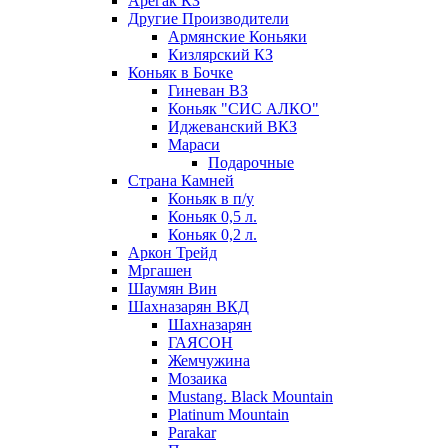
Арегак КЗ
Другие Производители
Армянские Коньяки
Кизлярский КЗ
Коньяк в Бочке
Гиневан ВЗ
Коньяк "СИС АЛКО"
Иджеванский ВКЗ
Мараси
Подарочные
Страна Камней
Коньяк в п/у
Коньяк 0,5 л.
Коньяк 0,2 л.
Аркон Трейд
Мргашен
Шаумян Вин
Шахназарян ВКД
Шахназарян
ГАЯСОН
Жемчужина
Мозаика
Mustang. Black Mountain
Platinum Mountain
Parakar