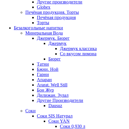
Другие производители
Globex
Печёная продукция. Торты
Печёная продукция
Торты
Безалкогольные напитки
Минеральная Вода
Джермук. Бюрег
Джермук
Джермук классика
Со вкусом лимона
Бюрег
Татни
Бжни. Ной
Гарни
Апаран
Ararat. Well Still
Бон Жур
Дилижан. Зулал
Другие Производители
Dausuz
Соки
Соки SIS Натурал
Соки YAN
Соки 0,930 л