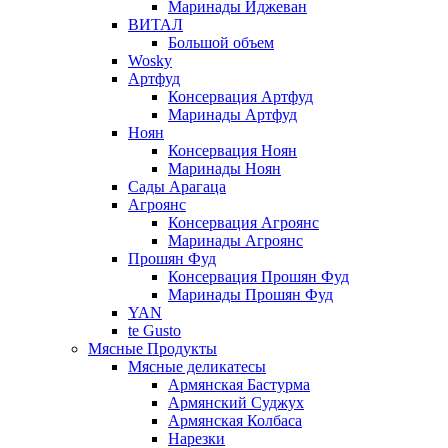
Маринады Иджеван
ВИТАЛ
Большой объем
Wosky
Артфуд
Консервация Артфуд
Маринады Артфуд
Ноян
Консервация Ноян
Маринады Ноян
Сады Арагаца
Агроянс
Консервация Агроянс
Маринады Агроянс
Прошян Фуд
Консервация Прошян Фуд
Маринады Прошян Фуд
YAN
te Gusto
Мясные Продукты
Мясные деликатесы
Армянская Бастурма
Армянский Суджух
Армянская Колбаса
Нарезки