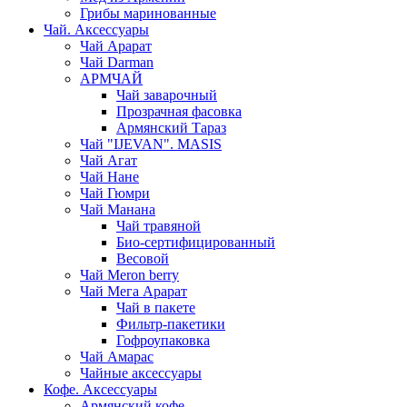
Грибы маринованные
Чай. Аксессуары
Чай Арарат
Чай Darman
АРМЧАЙ
Чай заварочный
Прозрачная фасовка
Армянский Тараз
Чай "IJEVAN". MASIS
Чай Агат
Чай Нане
Чай Гюмри
Чай Манана
Чай травяной
Био-сертифицированный
Весовой
Чай Meron berry
Чай Мега Арарат
Чай в пакете
Фильтр-пакетики
Гофроупаковка
Чай Амарас
Чайные аксессуары
Кофе. Аксессуары
Армянский кофе