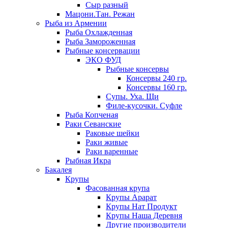
Сыр разный
Мацони.Тан. Режан
Рыба из Армении
Рыба Охлажденная
Рыба Замороженная
Рыбные консервации
ЭКО ФУД
Рыбные консервы
Консервы 240 гр.
Консервы 160 гр.
Супы. Уха. Щи
Филе-кусочки. Суфле
Рыба Копченая
Раки Севанские
Раковые шейки
Раки живые
Раки варенные
Рыбная Икра
Бакалея
Крупы
Фасованная крупа
Крупы Арарат
Крупы Нат Продукт
Крупы Наша Деревня
Другие производители