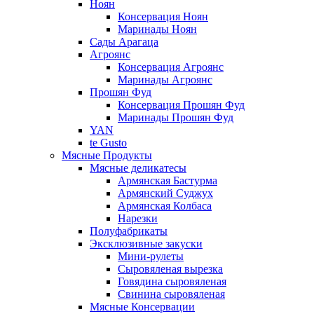
Ноян
Консервация Ноян
Маринады Ноян
Сады Арагаца
Агроянс
Консервация Агроянс
Маринады Агроянс
Прошян Фуд
Консервация Прошян Фуд
Маринады Прошян Фуд
YAN
te Gusto
Мясные Продукты
Мясные деликатесы
Армянская Бастурма
Армянский Суджух
Армянская Колбаса
Нарезки
Полуфабрикаты
Эксклюзивные закуски
Мини-рулеты
Сыровяленая вырезка
Говядина сыровяленая
Свинина сыровяленая
Мясные Консервации