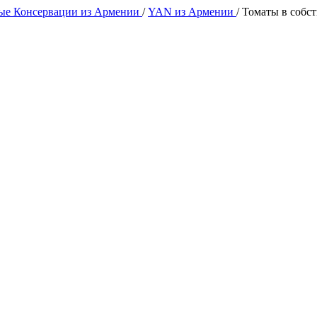
е Консервации из Армении
/
YAN из Армении
/
Томаты в собс