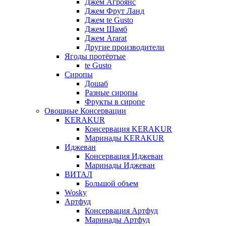
Джем Агроянс
Джем Фрут Ланд
Джем te Gusto
Джем Шамб
Джем Ararat
Другие производители
Ягоды протёртые
te Gusto
Сиропы
Дошаб
Разные сиропы
Фрукты в сиропе
Овощные Консервации
KERAKUR
Консервация KERAKUR
Маринады KERAKUR
Иджеван
Консервация Иджеван
Маринады Иджеван
ВИТАЛ
Большой объем
Wosky
Артфуд
Консервация Артфуд
Маринады Артфуд