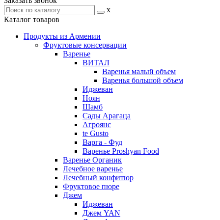
Заказать звонок
x
Каталог товаров
Продукты из Армении
Фруктовые консервации
Варенье
ВИТАЛ
Варенья малый объем
Варенья большой объем
Иджеван
Ноян
Шамб
Сады Арагаца
Агроянс
te Gusto
Варга - Фуд
Варенье Proshyan Food
Варенье Органик
Лечебное варенье
Лечебный конфитюр
Фруктовое пюре
Джем
Иджеван
Джем YAN