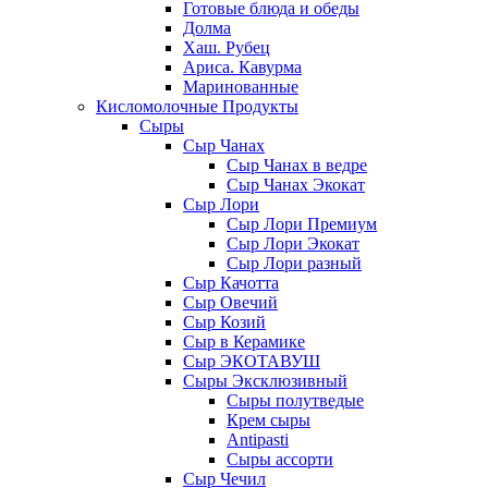
Готовые блюда и обеды
Долма
Хаш. Рубец
Ариса. Кавурма
Маринованные
Кисломолочные Продукты
Сыры
Сыр Чанах
Сыр Чанах в ведре
Сыр Чанах Экокат
Сыр Лори
Сыр Лори Премиум
Сыр Лори Экокат
Сыр Лори разный
Сыр Качотта
Сыр Овечий
Сыр Козий
Сыр в Керамике
Сыр ЭКОТАВУШ
Сыры Эксклюзивный
Сыры полутведые
Крем сыры
Antipasti
Сыры ассорти
Сыр Чечил