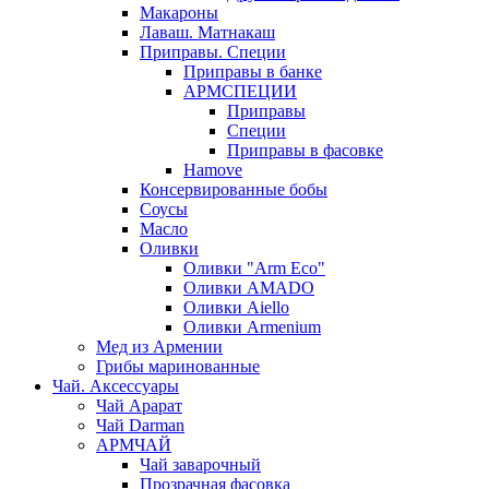
Макароны
Лаваш. Матнакаш
Приправы. Специи
Приправы в банке
АРМСПЕЦИИ
Приправы
Специи
Приправы в фасовке
Hamove
Консервированные бобы
Соусы
Масло
Оливки
Оливки "Arm Eco"
Оливки AMADO
Оливки Aiello
Оливки Armenium
Мед из Армении
Грибы маринованные
Чай. Аксессуары
Чай Арарат
Чай Darman
АРМЧАЙ
Чай заварочный
Прозрачная фасовка