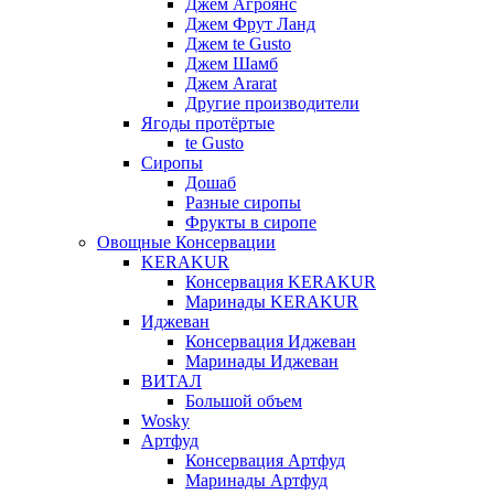
Джем Агроянс
Джем Фрут Ланд
Джем te Gusto
Джем Шамб
Джем Ararat
Другие производители
Ягоды протёртые
te Gusto
Сиропы
Дошаб
Разные сиропы
Фрукты в сиропе
Овощные Консервации
KERAKUR
Консервация KERAKUR
Маринады KERAKUR
Иджеван
Консервация Иджеван
Маринады Иджеван
ВИТАЛ
Большой объем
Wosky
Артфуд
Консервация Артфуд
Маринады Артфуд