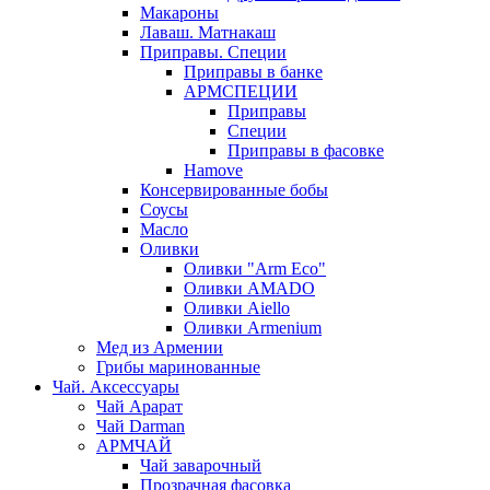
Макароны
Лаваш. Матнакаш
Приправы. Специи
Приправы в банке
АРМСПЕЦИИ
Приправы
Специи
Приправы в фасовке
Hamove
Консервированные бобы
Соусы
Масло
Оливки
Оливки "Arm Eco"
Оливки AMADO
Оливки Aiello
Оливки Armenium
Мед из Армении
Грибы маринованные
Чай. Аксессуары
Чай Арарат
Чай Darman
АРМЧАЙ
Чай заварочный
Прозрачная фасовка