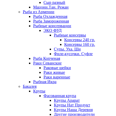
Сыр разный
Мацони.Тан. Режан
Рыба из Армении
Рыба Охлажденная
Рыба Замороженная
Рыбные консервации
ЭКО ФУД
Рыбные консервы
Консервы 240 гр.
Консервы 160 гр.
Супы. Уха. Щи
Филе-кусочки. Суфле
Рыба Копченая
Раки Севанские
Раковые шейки
Раки живые
Раки варенные
Рыбная Икра
Бакалея
Крупы
Фасованная крупа
Крупы Арарат
Крупы Нат Продукт
Крупы Наша Деревня
Другие производители