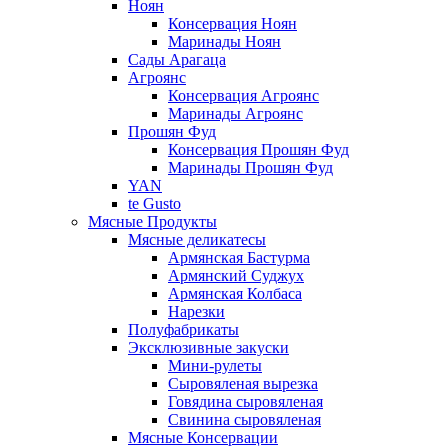
Ноян
Консервация Ноян
Маринады Ноян
Сады Арагаца
Агроянс
Консервация Агроянс
Маринады Агроянс
Прошян Фуд
Консервация Прошян Фуд
Маринады Прошян Фуд
YAN
te Gusto
Мясные Продукты
Мясные деликатесы
Армянская Бастурма
Армянский Суджух
Армянская Колбаса
Нарезки
Полуфабрикаты
Эксклюзивные закуски
Мини-рулеты
Сыровяленая вырезка
Говядина сыровяленая
Свинина сыровяленая
Мясные Консервации