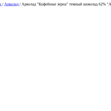
ии
/
Арколад
/
Арколад "Кофейные зерна" темный шоколад 62% "