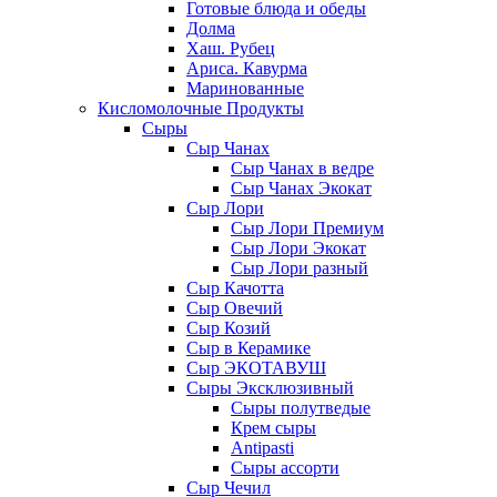
Готовые блюда и обеды
Долма
Хаш. Рубец
Ариса. Кавурма
Маринованные
Кисломолочные Продукты
Сыры
Сыр Чанах
Сыр Чанах в ведре
Сыр Чанах Экокат
Сыр Лори
Сыр Лори Премиум
Сыр Лори Экокат
Сыр Лори разный
Сыр Качотта
Сыр Овечий
Сыр Козий
Сыр в Керамике
Сыр ЭКОТАВУШ
Сыры Эксклюзивный
Сыры полутведые
Крем сыры
Antipasti
Сыры ассорти
Сыр Чечил