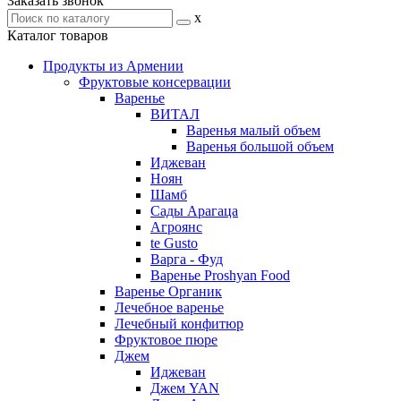
Заказать звонок
x
Каталог товаров
Продукты из Армении
Фруктовые консервации
Варенье
ВИТАЛ
Варенья малый объем
Варенья большой объем
Иджеван
Ноян
Шамб
Сады Арагаца
Агроянс
te Gusto
Варга - Фуд
Варенье Proshyan Food
Варенье Органик
Лечебное варенье
Лечебный конфитюр
Фруктовое пюре
Джем
Иджеван
Джем YAN