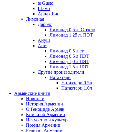
te Gusto
Шамб
Арцах Био
Лимонад
Дарбас
Лимонад 0,5 л. Стекло
Лимонад 1,25 л. ПЭТ
Ануш
Ани
Лимонад 0,5 л ст
Лимонад 0,5 л ПЭТ
Лимонад 1,0 л ПЭТ
Лимонад 1,5 л ПЭТ
Другие производители
Натахтари
Натахтари 0,5л
Натахтари 1,0л
Армянские книги
Новинки
История Армении
О Геноциде Армян
Книги об Армении
Иcкусство и культура
Поэзия Армении
Религия Армении