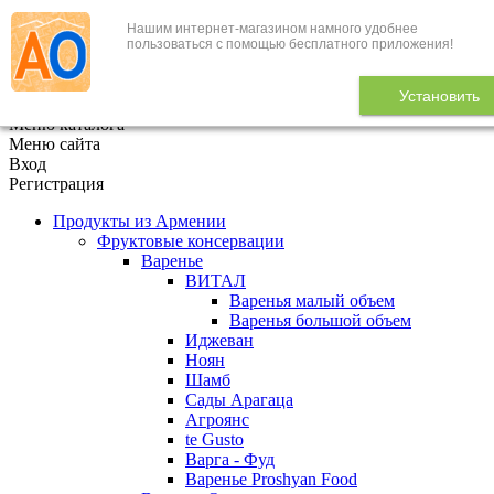
Нашим интернет-магазином намного удобнее
+7 (495) 646-888-1
пользоваться с помощью бесплатного приложения!
В корзине
0
товаров
Установить
x
Меню каталога
Меню сайта
Вход
Регистрация
Продукты из Армении
Фруктовые консервации
Варенье
ВИТАЛ
Варенья малый объем
Варенья большой объем
Иджеван
Ноян
Шамб
Сады Арагаца
Агроянс
te Gusto
Варга - Фуд
Варенье Proshyan Food