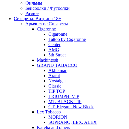
Фильмы
Бейсболки / Футболки
Разное
Сигареты. Витрина 18+
Армянские Сигареты
Cigaronne
Cigaronne
Tattoo by Cigaronne
Center
AMG
5th Street
Mackintosh
GRAND TABACCO
Akhtamar
Ararat
Nostalgia
Classic
TIP TOP
TRIUMPH. VIP
MT. BLACK TIP
GT. Elegant. New Bleck
Lex Tobacco
MORION
SOPRANO, LEX, ALEX
Karelia and others