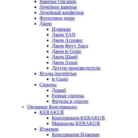
Варенье Органик
Лечебное варенье
Лечебный конфитюр
Фруктовое пюре
Джем
Иджеван
Джем YAN
Джем Агроянс
Джем Фрут Ланд
Джем te Gusto
Джем Шамб
Джем Ararat
Другие производители
Ягоды протёртые
te Gusto
Сиропы
Дошаб
Разные сиропы
Фрукты в сиропе
Овощные Консервации
KERAKUR
Консервация KERAKUR
Маринады KERAKUR
Иджеван
Консервация Иджеван