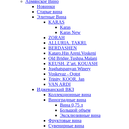
Армянское Вино
Новинки
Старые вина
Элитные Вина
KARAS
Karas
Karas New
ZORAH
ALLURIA. TAKRI.
BERDASHEN
Kataro.Hin Areni.Voskeni
Old Bridge.Tushpa.Malani
KEUSH. Z’art. KOUASH
Jraghatspanyan Winery
Voskevaz - Qotot
Trinity. KOOR. Jan
VAN ARDI
Иджеванский ВКЗ
Коллекционные вина
Виноградные вина
Вина 0,75 л
Большой объем
Эксклюзивные вина
Фруктовые вина
Cувенирные вина