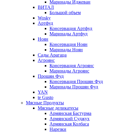
Маринады Иджеван
ВИТАЛ
Большой объем
Wosky
Артфуд
Консервация Артфуд
Маринады Артфуд
Ноян
Консервация Ноян
Маринады Ноян
Сады Арагаца
Агроянс
Консервация Агроянс
Маринады Агроянс
Прошян Фуд
Консервация Прошян Фуд
Маринады Прошян Фуд
YAN
te Gusto
Мясные Продукты
Мясные деликатесы
Армянская Бастурма
Армянский Суджух
Армянская Колбаса
Нарезки