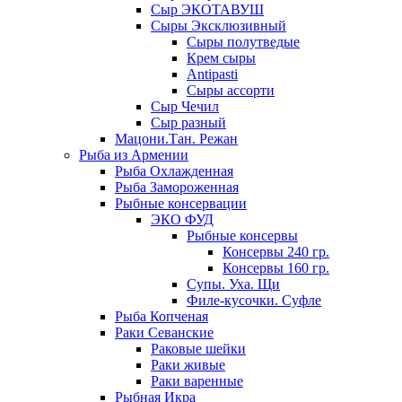
Сыр ЭКОТАВУШ
Сыры Эксклюзивный
Сыры полутведые
Крем сыры
Antipasti
Сыры ассорти
Сыр Чечил
Сыр разный
Мацони.Тан. Режан
Рыба из Армении
Рыба Охлажденная
Рыба Замороженная
Рыбные консервации
ЭКО ФУД
Рыбные консервы
Консервы 240 гр.
Консервы 160 гр.
Супы. Уха. Щи
Филе-кусочки. Суфле
Рыба Копченая
Раки Севанские
Раковые шейки
Раки живые
Раки варенные
Рыбная Икра