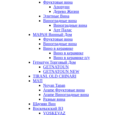
Фруктовые вина
Арцруни
Дерево Жизни
Элитные Вина
Виноградные вина
Виноградные вина
Арт Палас
МАРАН Винный Дом
Фруктовые вина
Виноградные вина
Вино в керамике
Вино в керамике
Вино в керамике п/у
Гетнатун Торговый Дом
GETNATOUN
GETNATOUN NEW
TIRANI. OLD CHINARI
МАП
Noyan Tapan
Arame Фруктовые вина
Arame Виноградные вина
Разные вина
Шаумян Вин
Воскевазский ВЗ
VOSKEVAZ