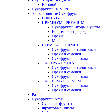
Вкус Араратской Долины
Весовой
Сухофрукты IJEVAN
Эксклюзивные Сухофрукты
ГИФТ - GIFT
ПРЕМИУМ - PREMIUM
Сухофрукты Ягоды Цукаты
Конфеты от природы
Орехи
Микс
ГУРМЭ - GOURMET
Сухофрукты с начинками
Орехи и семечки
Сухофрукты и ягоды
ЭКСТРА - EXTRA
Сухофрукты с начинками
Орехи и семечки
Сухофрукты и ягоды
ЭКОНОМ - ECONOM
Сухофрукты и ягоды
Орехи и семечки
Разное
Сухофрукты Aregi
Сушеные фрукты
Фруктовые Чипсы