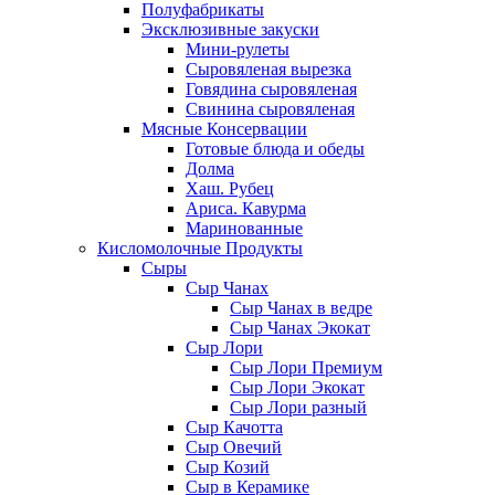
Полуфабрикаты
Эксклюзивные закуски
Мини-рулеты
Сыровяленая вырезка
Говядина сыровяленая
Свинина сыровяленая
Мясные Консервации
Готовые блюда и обеды
Долма
Хаш. Рубец
Ариса. Кавурма
Маринованные
Кисломолочные Продукты
Сыры
Сыр Чанах
Сыр Чанах в ведре
Сыр Чанах Экокат
Сыр Лори
Сыр Лори Премиум
Сыр Лори Экокат
Сыр Лори разный
Сыр Качотта
Сыр Овечий
Сыр Козий
Сыр в Керамике