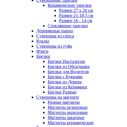
Сувенирные тарелки
Керамические тарелки
Размер 27 х 26 см
Размер 21-18,5 см
Размер 16 - 14 см
Стеклянные тарелки
Деревянные панно
Сувениры из гипса
Куклы
Сувениры из туфа
Флаги
Брелки
Брелки Настальгия
Брелки из Обсидиана
Брелки для Водителя
Брелки с Буквами
Брелки из Дерева
Брелки из Керамики
Брелки Разные
Сувениры на магните
Разные магниты
Магниты резиновые
Магниты акриловые
Магниты закатные
Магниты керамические