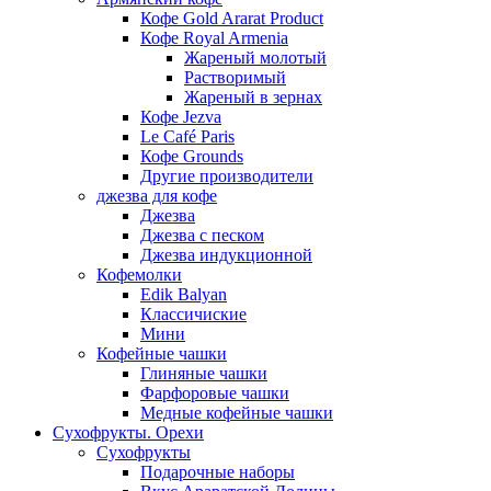
Кофе Gold Ararat Product
Кофе Royal Armenia
Жареный молотый
Растворимый
Жареный в зернах
Кофе Jezva
Le Café Paris
Кофе Grounds
Другие производители
джезва для кофе
Джезва
Джезва с песком
Джезва индукционной
Кофемолки
Edik Balyan
Классичиские
Мини
Кофейные чашки
Глиняные чашки
Фарфоровые чашки
Медные кофейные чашки
Сухофрукты. Орехи
Сухофрукты
Подарочные наборы