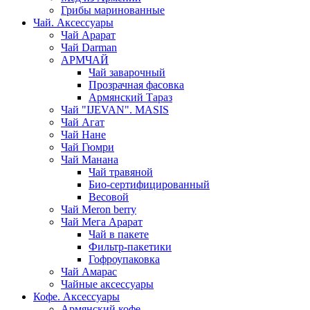
Грибы маринованные
Чай. Аксессуары
Чай Арарат
Чай Darman
АРМЧАЙ
Чай заварочный
Прозрачная фасовка
Армянский Тараз
Чай "IJEVAN". MASIS
Чай Агат
Чай Нане
Чай Гюмри
Чай Манана
Чай травяной
Био-сертифицированный
Весовой
Чай Meron berry
Чай Мега Арарат
Чай в пакете
Фильтр-пакетики
Гофроупаковка
Чай Амарас
Чайные аксессуары
Кофе. Аксессуары
Армянский кофе