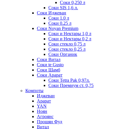
Соки 0,250 л
Соки SIS 1,6 л.
Соки Иджеван
Соки 1.0 л
Соки 0.25 л
Соки Noyan Premium
Соки и Нектары 1,0 л
Соки и Нектары 0,2 л
Соки стекло 0,75 л
Соки стекло 0,25 л
Соки Органик
Соки Витал
Соки te Gusto
Соки Шамб
Соки Арарат
Соки Tetra Pak 0,97л.
Соки Премиум ст. 0,75
Компоты
Иджеван
Арарат
YAN
Ноян
Агроянс
Прошян Фуд
Витал