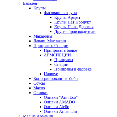
Бакалея
Крупы
Фасованная крупа
Крупы Арарат
Крупы Нат Продукт
Крупы Наша Деревня
Другие производители
Макароны
Лаваш. Матнакаш
Приправы. Специи
Приправы в банке
АРМСПЕЦИИ
Приправы
Специи
Приправы в фасовке
Hamove
Консервированные бобы
Соусы
Масло
Оливки
Оливки "Arm Eco"
Оливки AMADO
Оливки Aiello
Оливки Armenium
Мед из Армении