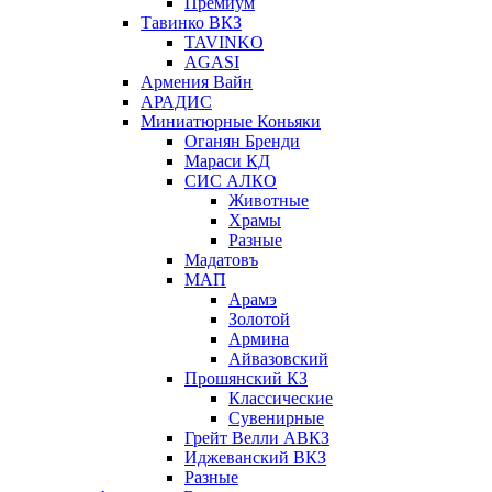
Премиум
Тавинко ВКЗ
TAVINKO
AGASI
Армения Вайн
АРАДИС
Миниатюрные Коньяки
Оганян Бренди
Мараси КД
СИС АЛКО
Животные
Храмы
Разные
Мадатовъ
МАП
Арамэ
Золотой
Армина
Айвазовский
Прошянский КЗ
Классические
Сувенирные
Грейт Велли АВКЗ
Иджеванский ВКЗ
Разные