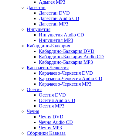
Адыгея MP3
Дагестан
Дагестан DVD
Дагестан Audio CD
Дагестан MP3
Ингушетия
Ингушетия Audio CD
Ингушетия MP3
Кабардино-Балкария
Кабардино-Балкария DVD
Кабардино-Балкария Audio CD
Кабардино-Балкария MP3
Карачаево-Черкесия
Карачаево-Черкесия DVD
Карачаево-Черкесия Audio CD
Карачаево-Черкесия MP3
Осетия
Осетия DVD
Осетия Audio CD
Осетия MP3
Чечня
Чечня DVD
Чечня Audio CD
Чечня MP3
Сборники Кавказа