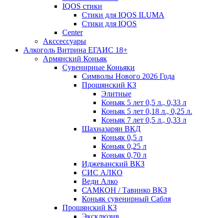
IQOS стики
Стики для IQOS ILUMA
Стики для IQOS
Сenter
Акссессуары
Алкоголь Витрина ЕГАИС 18+
Армянский Коньяк
Сувенирные Коньяки
Символы Нового 2026 Года
Прошянский КЗ
Элитные
Коньяк 5 лет 0,5 л., 0,33 л
Коньяк 5 лет 0,18 л., 0,25 л.
Коньяк 7 лет 0,5 л., 0,33 л
Шахназарян ВКД
Коньяк 0,5 л
Коньяк 0,25 л
Коньяк 0,70 л
Иджеванский ВКЗ
СИС АЛКО
Веди Алко
САМКОН / Тавинко ВКЗ
Коньяк сувенирный Сабля
Прошянский КЗ
Эксклюзив