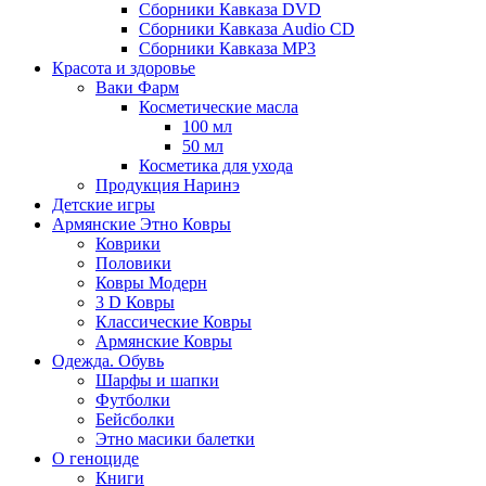
Сборники Кавказа DVD
Сборники Кавказа Audio CD
Сборники Кавказа MP3
Красота и здоровье
Ваки Фарм
Косметические масла
100 мл
50 мл
Косметика для ухода
Продукция Наринэ
Детские игры
Армянские Этно Ковры
Коврики
Половики
Ковры Модерн
3 D Ковры
Классические Ковры
Армянские Ковры
Одежда. Обувь
Шарфы и шапки
Футболки
Бейсболки
Этно масики балетки
О геноциде
Книги