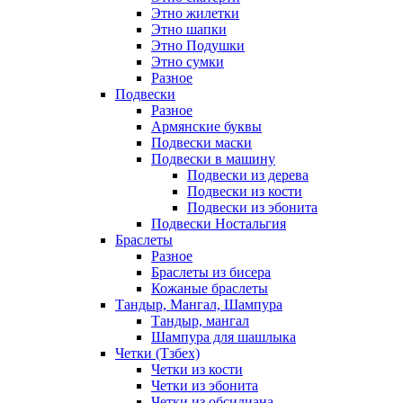
Этно жилетки
Этно шапки
Этно Подушки
Этно сумки
Разное
Подвески
Разное
Армянские буквы
Подвески маски
Подвески в машину
Подвески из дерева
Подвески из кости
Подвески из эбонита
Подвески Ностальгия
Браслеты
Разное
Браслеты из бисера
Кожаные браслеты
Тандыр, Мангал, Шампура
Тандыр, мангал
Шампура для шашлыка
Четки (Тзбех)
Четки из кости
Четки из эбонита
Четки из обсидиана