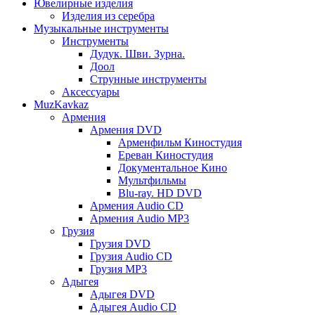
Ювелирные изделия
Изделия из серебра
Музыкальные инструменты
Инструменты
Дудук. Шви. Зурна.
Доол
Струнные инструменты
Аксессуары
MuzKavkaz
Армения
Армения DVD
Арменфильм Киностудия
Ереван Киностудия
Документальное Кино
Мультфильмы
Blu-ray. HD DVD
Армения Audio CD
Армения Audio MP3
Грузия
Грузия DVD
Грузия Audio CD
Грузия MP3
Адыгея
Адыгея DVD
Адыгея Audio CD