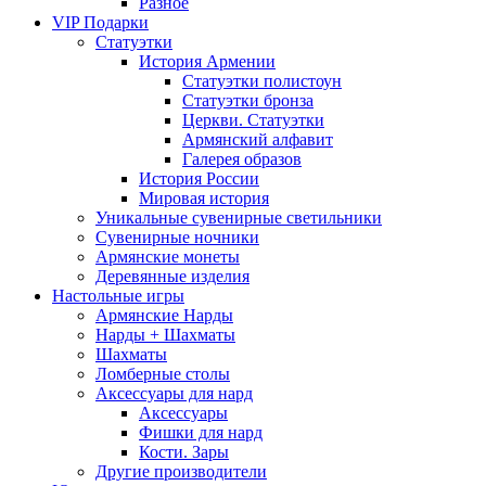
Разное
VIP Подарки
Статуэтки
История Армении
Статуэтки полистоун
Статуэтки бронза
Церкви. Статуэтки
Армянский алфавит
Галерея образов
История России
Мировая история
Уникальные сувенирные светильники
Сувенирные ночники
Армянские монеты
Деревянные изделия
Настольные игры
Армянские Нарды
Нарды + Шахматы
Шахматы
Ломберные столы
Аксессуары для нард
Аксессуары
Фишки для нард
Кости. Зары
Другие производители