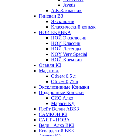
Avetis
А.К.З. классик
Гиневан ВЗ
Эксклюзив
Классический коньяк
НОЙ ЕКВВКА
НОЙ Эксклюзив
НОЙ Классик
НОЙ Легенды
NOY Very Speсial
НОЙ Кремлин
Оганян КЗ
Мадатовъ
Объем 0,5 л
Объем 0,75 л
Эксклюзивные Коньяки
Подарочные Коньяки
СИС Алко
Мараси КД
Грейт Велли АВКЗ
САМКОН КЗ
САЯТ - НОВА
Веди - Алко ВКЗ
Егвардский ВКЗ