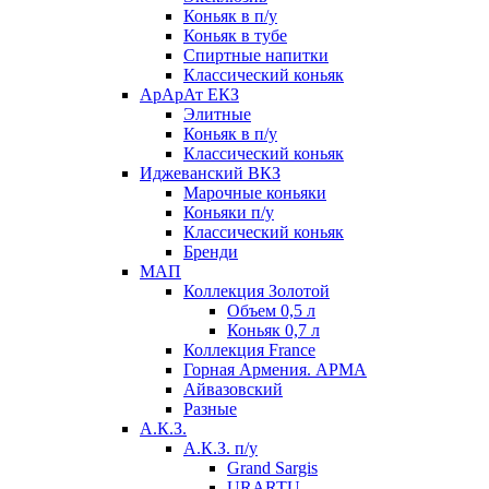
Коньяк в п/у
Коньяк в тубе
Спиртные напитки
Классический коньяк
АрАрАт ЕКЗ
Элитные
Коньяк в п/у
Классический коньяк
Иджеванский ВКЗ
Марочные коньяки
Коньяки п/у
Классический коньяк
Бренди
МАП
Коллекция Золотой
Объем 0,5 л
Коньяк 0,7 л
Коллекция France
Горная Армения. АРМА
Айвазовский
Разные
А.К.З.
А.К.З. п/у
Grand Sargis
URARTU