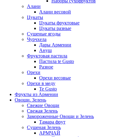
Наборы сухофруктов
Алани
Алани весовой
Цукаты
Цукаты фруктовые
Цукаты разные
Сушеные ягоды
Чурчхела
Дары Армении
Ануш
Фруктовая пастила
Пастила te Gusto
Разное
Орехи
Орехи весовые
Орехи в меду
Te Gusto
Фрукты из Армении
Овощи. Зелень
Свежие Овощи
Свежая Зелень
Замороженные Овощи и Зелень
Тамара фрут
Сушеная Зелень
АРМЧАЙ