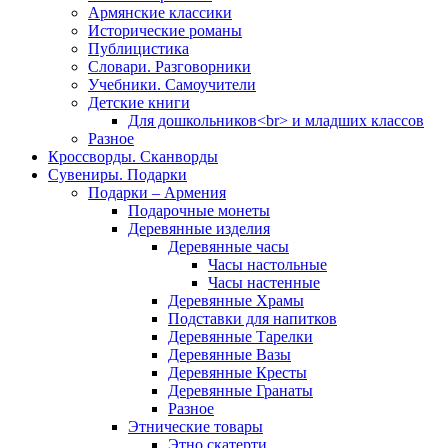
Армянские классики
Исторические романы
Публицистика
Словари. Разговорники
Учебники. Самоучители
Детские книги
Для дошкольников<br> и младших классов
Разное
Кроссворды. Сканворды
Сувениры. Подарки
Подарки – Армения
Подарочные монеты
Деревянные изделия
Деревянные часы
Часы настольные
Часы настенные
Деревянные Храмы
Подставки для напитков
Деревянные Тарелки
Деревянные Вазы
Деревянные Кресты
Деревянные Гранаты
Разное
Этнические товары
Этно скатерти