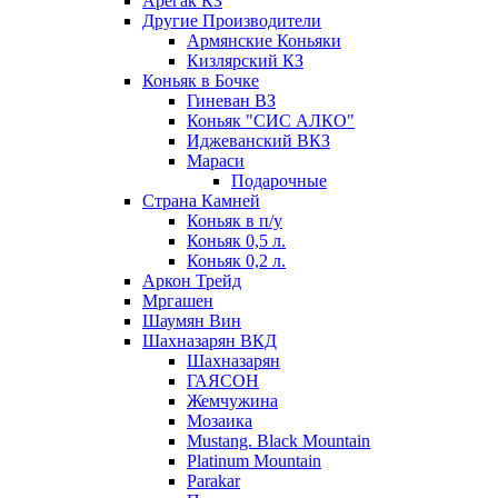
Арегак КЗ
Другие Производители
Армянские Коньяки
Кизлярский КЗ
Коньяк в Бочке
Гиневан ВЗ
Коньяк "СИС АЛКО"
Иджеванский ВКЗ
Мараси
Подарочные
Страна Камней
Коньяк в п/у
Коньяк 0,5 л.
Коньяк 0,2 л.
Аркон Трейд
Мргашен
Шаумян Вин
Шахназарян ВКД
Шахназарян
ГАЯСОН
Жемчужина
Мозаика
Mustang. Black Mountain
Platinum Mountain
Parakar