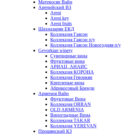
Матевосян Вайн
Аренийский ВЗ
Areni
Areni key
Areni fruits
Шахназарян ЕКД
Коллекция Гаясон
Коллекция Гаясон п/у
Коллекция Гаясон Новогодняя п/у
Gevorkian winery
Сувенирные вина
Фруктовые вина
АРИАЦ. АНАИС
Коллекция КОРОНА
Коллекция Геворкян
Крепленые вина
Абрикосовый Бренди
Армения Вайн
Фруктовые Вина
Коллекция ORRAN
OLD ARMENIA
Виноградные Вина
Коллекция TAKAR
Коллекция YEREVAN
Прошянский КЗ