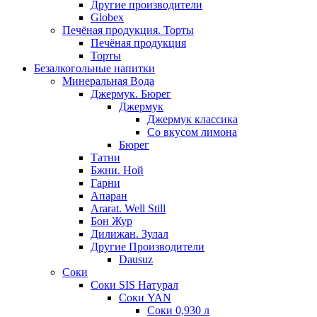
Другие производители
Globex
Печёная продукция. Торты
Печёная продукция
Торты
Безалкогольные напитки
Минеральная Вода
Джермук. Бюрег
Джермук
Джермук классика
Со вкусом лимона
Бюрег
Татни
Бжни. Ной
Гарни
Апаран
Ararat. Well Still
Бон Жур
Дилижан. Зулал
Другие Производители
Dausuz
Соки
Соки SIS Натурал
Соки YAN
Соки 0,930 л