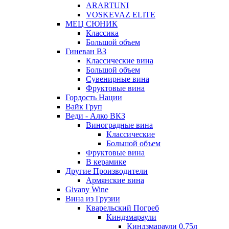
ARARTUNI
VOSKEVAZ ELITE
МЕЦ СЮНИК
Классика
Большой объем
Гиневан ВЗ
Классические вина
Большой объем
Сувенирные вина
Фруктовые вина
Гордость Нации
Вайк Груп
Веди - Алко ВКЗ
Виноградные вина
Классические
Большой объем
Фруктовые вина
В керамике
Другие Производители
Армянские вина
Givany Wine
Вина из Грузии
Кварельский Погреб
Киндзмараули
Киндзмараули 0,75л