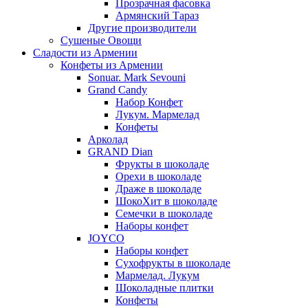
Прозрачная фасовка
Армянский Тараз
Другие производители
Сушеные Овощи
Сладости из Армении
Конфеты из Армении
Sonuar. Mark Sevouni
Grand Candy
Набор Конфет
Лукум. Мармелад
Конфеты
Арколад
GRAND Dian
Фрукты в шоколаде
Орехи в шоколаде
Драже в шоколаде
ШокоХит в шоколаде
Семечки в шоколаде
Наборы конфет
JOYCO
Наборы конфет
Сухофрукты в шоколаде
Мармелад. Лукум
Шоколадные плитки
Конфеты