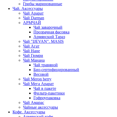
Грибы маринованные
Чай. Аксессуары
Чай Арарат
Чай Darman
АРМЧАЙ
Чай заварочный
Прозрачная фасовка
Армянский Тараз
Чай "IJEVAN". MASIS
Чай Агат
Чай Нане
Чай Гюмри
Чай Манана
Чай травяной
Био-сертифицированный
Весовой
Чай Meron berry
Чай Мега Арарат
Чай в пакете
Фильтр-пакетики
Гофроупаковка
Чай Амарас
Чайные аксессуары
Кофе. Аксессуары
Армянский кофе