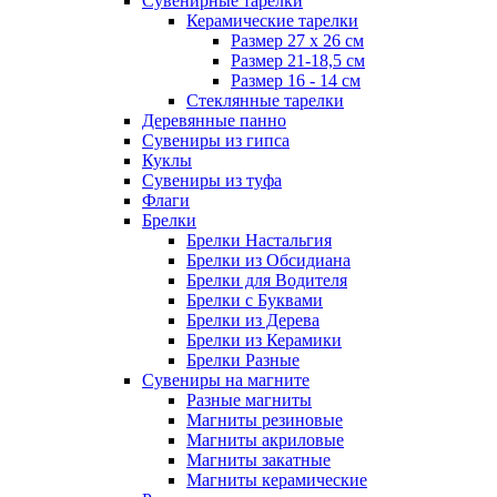
Сувенирные тарелки
Керамические тарелки
Размер 27 х 26 см
Размер 21-18,5 см
Размер 16 - 14 см
Стеклянные тарелки
Деревянные панно
Сувениры из гипса
Куклы
Сувениры из туфа
Флаги
Брелки
Брелки Настальгия
Брелки из Обсидиана
Брелки для Водителя
Брелки с Буквами
Брелки из Дерева
Брелки из Керамики
Брелки Разные
Сувениры на магните
Разные магниты
Магниты резиновые
Магниты акриловые
Магниты закатные
Магниты керамические