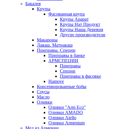
Бакалея
Крупы
Фасованная крупа
Крупы Арарат
Крупы Нат Продукт
Крупы Наша Деревня
Другие производители
Макароны
Лаваш. Матнакаш
Приправы. Специи
Приправы в банке
АРМСПЕЦИИ
Приправы
Специи
Приправы в фасовке
Hamove
Консервированные бобы
Соусы
Масло
Оливки
Оливки "Arm Eco"
Оливки AMADO
Оливки Aiello
Оливки Armenium
Мед из Армении