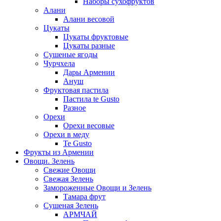
Наборы сухофруктов
Алани
Алани весовой
Цукаты
Цукаты фруктовые
Цукаты разные
Сушеные ягоды
Чурчхела
Дары Армении
Ануш
Фруктовая пастила
Пастила te Gusto
Разное
Орехи
Орехи весовые
Орехи в меду
Te Gusto
Фрукты из Армении
Овощи. Зелень
Свежие Овощи
Свежая Зелень
Замороженные Овощи и Зелень
Тамара фрут
Сушеная Зелень
АРМЧАЙ