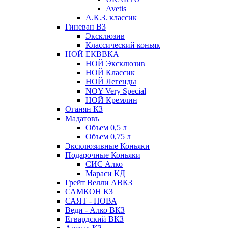
Avetis
А.К.З. классик
Гиневан ВЗ
Эксклюзив
Классический коньяк
НОЙ ЕКВВКА
НОЙ Эксклюзив
НОЙ Классик
НОЙ Легенды
NOY Very Speсial
НОЙ Кремлин
Оганян КЗ
Мадатовъ
Объем 0,5 л
Объем 0,75 л
Эксклюзивные Коньяки
Подарочные Коньяки
СИС Алко
Мараси КД
Грейт Велли АВКЗ
САМКОН КЗ
САЯТ - НОВА
Веди - Алко ВКЗ
Егвардский ВКЗ