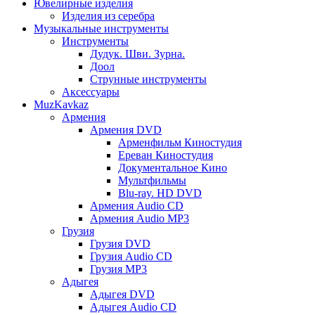
Ювелирные изделия
Изделия из серебра
Музыкальные инструменты
Инструменты
Дудук. Шви. Зурна.
Доол
Струнные инструменты
Аксессуары
MuzKavkaz
Армения
Армения DVD
Арменфильм Киностудия
Ереван Киностудия
Документальное Кино
Мультфильмы
Blu-ray. HD DVD
Армения Audio CD
Армения Audio MP3
Грузия
Грузия DVD
Грузия Audio CD
Грузия MP3
Адыгея
Адыгея DVD
Адыгея Audio CD