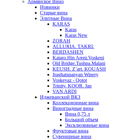
Армянское Вино
Новинки
Старые вина
Элитные Вина
KARAS
Karas
Karas New
ZORAH
ALLURIA. TAKRI.
BERDASHEN
Kataro.Hin Areni.Voskeni
Old Bridge.Tushpa.Malani
KEUSH. Z’art. KOUASH
Jraghatspanyan Winery
Voskevaz - Qotot
Trinity. KOOR. Jan
VAN ARDI
Иджеванский ВКЗ
Коллекционные вина
Виноградные вина
Вина 0,75 л
Большой объем
Эксклюзивные вина
Фруктовые вина
Cувенирные вина