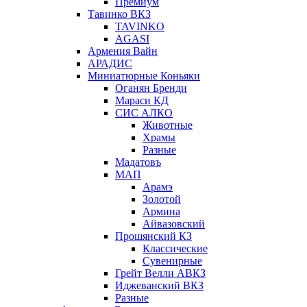
Премиум
Тавинко ВКЗ
TAVINKO
AGASI
Армения Вайн
АРАДИС
Миниатюрные Коньяки
Оганян Бренди
Мараси КД
СИС АЛКО
Животные
Храмы
Разные
Мадатовъ
МАП
Арамэ
Золотой
Армина
Айвазовский
Прошянский КЗ
Классические
Сувенирные
Грейт Велли АВКЗ
Иджеванский ВКЗ
Разные