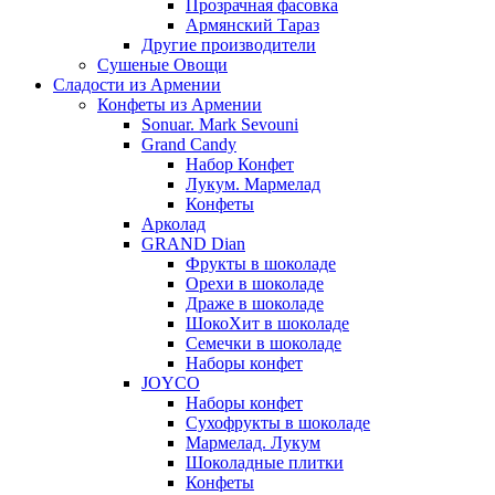
Прозрачная фасовка
Армянский Тараз
Другие производители
Сушеные Овощи
Сладости из Армении
Конфеты из Армении
Sonuar. Mark Sevouni
Grand Candy
Набор Конфет
Лукум. Мармелад
Конфеты
Арколад
GRAND Dian
Фрукты в шоколаде
Орехи в шоколаде
Драже в шоколаде
ШокоХит в шоколаде
Семечки в шоколаде
Наборы конфет
JOYCO
Наборы конфет
Сухофрукты в шоколаде
Мармелад. Лукум
Шоколадные плитки
Конфеты