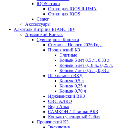
IQOS стики
Стики для IQOS ILUMA
Стики для IQOS
Сenter
Акссессуары
Алкоголь Витрина ЕГАИС 18+
Армянский Коньяк
Сувенирные Коньяки
Символы Нового 2026 Года
Прошянский КЗ
Элитные
Коньяк 5 лет 0,5 л., 0,33 л
Коньяк 5 лет 0,18 л., 0,25 л.
Коньяк 7 лет 0,5 л., 0,33 л
Шахназарян ВКД
Коньяк 0,5 л
Коньяк 0,25 л
Коньяк 0,70 л
Иджеванский ВКЗ
СИС АЛКО
Веди Алко
САМКОН / Тавинко ВКЗ
Коньяк сувенирный Сабля
Прошянский КЗ
Эксклюзив