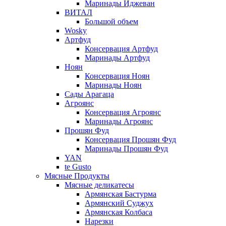
Маринады Иджеван
ВИТАЛ
Большой объем
Wosky
Артфуд
Консервация Артфуд
Маринады Артфуд
Ноян
Консервация Ноян
Маринады Ноян
Сады Арагаца
Агроянс
Консервация Агроянс
Маринады Агроянс
Прошян Фуд
Консервация Прошян Фуд
Маринады Прошян Фуд
YAN
te Gusto
Мясные Продукты
Мясные деликатесы
Армянская Бастурма
Армянский Суджух
Армянская Колбаса
Нарезки