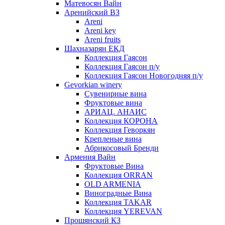
Матевосян Вайн
Аренийский ВЗ
Areni
Areni key
Areni fruits
Шахназарян ЕКД
Коллекция Гаясон
Коллекция Гаясон п/у
Коллекция Гаясон Новогодняя п/у
Gevorkian winery
Сувенирные вина
Фруктовые вина
АРИАЦ. АНАИС
Коллекция КОРОНА
Коллекция Геворкян
Крепленые вина
Абрикосовый Бренди
Армения Вайн
Фруктовые Вина
Коллекция ORRAN
OLD ARMENIA
Виноградные Вина
Коллекция TAKAR
Коллекция YEREVAN
Прошянский КЗ