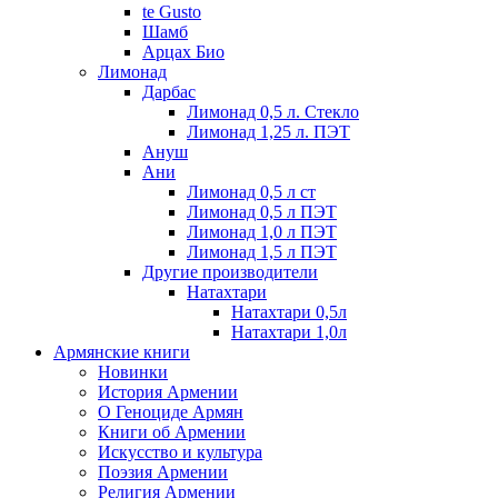
te Gusto
Шамб
Арцах Био
Лимонад
Дарбас
Лимонад 0,5 л. Стекло
Лимонад 1,25 л. ПЭТ
Ануш
Ани
Лимонад 0,5 л ст
Лимонад 0,5 л ПЭТ
Лимонад 1,0 л ПЭТ
Лимонад 1,5 л ПЭТ
Другие производители
Натахтари
Натахтари 0,5л
Натахтари 1,0л
Армянские книги
Новинки
История Армении
О Геноциде Армян
Книги об Армении
Иcкусство и культура
Поэзия Армении
Религия Армении