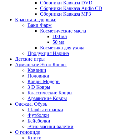
Сборники Кавказа DVD
Сборники Кавказа Audio CD
Сборники Кавказа MP3
Красота и здоровье
Ваки Фарм
Косметические масла
100 мл
50 мл
Косметика для ухода
Продукция Наринэ
Детские игры
Армянские Этно Ковры
Коврики
Половики
Ковры Модерн
3 D Ковры
Классические Ковры
Армянские Ковры
Одежда. Обувь
Шарфы и шапки
Футболки
Бейсболки
Этно масики балетки
О геноциде
Книги