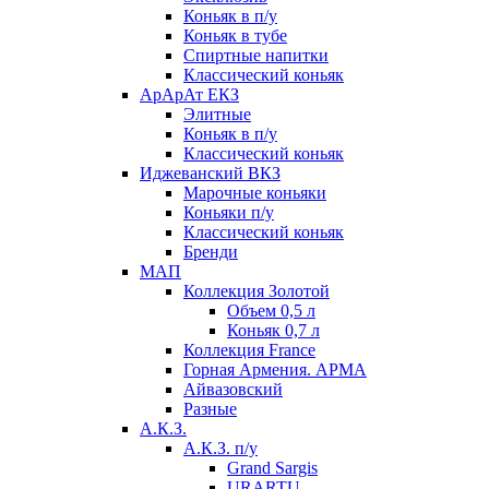
Коньяк в п/у
Коньяк в тубе
Спиртные напитки
Классический коньяк
АрАрАт ЕКЗ
Элитные
Коньяк в п/у
Классический коньяк
Иджеванский ВКЗ
Марочные коньяки
Коньяки п/у
Классический коньяк
Бренди
МАП
Коллекция Золотой
Объем 0,5 л
Коньяк 0,7 л
Коллекция France
Горная Армения. АРМА
Айвазовский
Разные
А.К.З.
А.К.З. п/у
Grand Sargis
URARTU