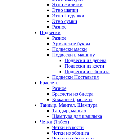
Этно жилетки
Этно шапки
Этно Подушки
Этно сумки
Разное
Подвески
Разное
Армянские буквы
Подвески маски
Подвески в машину
Подвески из дерева
Подвески из кости
Подвески из эбонита
Подвески Ностальгия
Браслеты
Разное
Браслеты из бисера
Кожаные браслеты
Тандыр, Мангал, Шампура
Тандыр, мангал
Шампура для шашлыка
Четки (Тзбех)
Четки из кости
Четки из эбонита
Четки из обсидиана