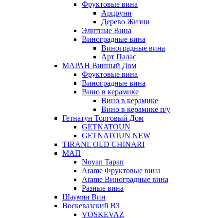
Фруктовые вина
Арцруни
Дерево Жизни
Элитные Вина
Виноградные вина
Виноградные вина
Арт Палас
МАРАН Винный Дом
Фруктовые вина
Виноградные вина
Вино в керамике
Вино в керамике
Вино в керамике п/у
Гетнатун Торговый Дом
GETNATOUN
GETNATOUN NEW
TIRANI. OLD CHINARI
МАП
Noyan Tapan
Arame Фруктовые вина
Arame Виноградные вина
Разные вина
Шаумян Вин
Воскевазский ВЗ
VOSKEVAZ