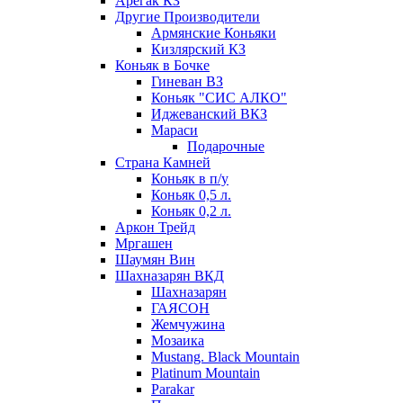
Арегак КЗ
Другие Производители
Армянские Коньяки
Кизлярский КЗ
Коньяк в Бочке
Гиневан ВЗ
Коньяк "СИС АЛКО"
Иджеванский ВКЗ
Мараси
Подарочные
Страна Камней
Коньяк в п/у
Коньяк 0,5 л.
Коньяк 0,2 л.
Аркон Трейд
Мргашен
Шаумян Вин
Шахназарян ВКД
Шахназарян
ГАЯСОН
Жемчужина
Мозаика
Mustang. Black Mountain
Platinum Mountain
Parakar