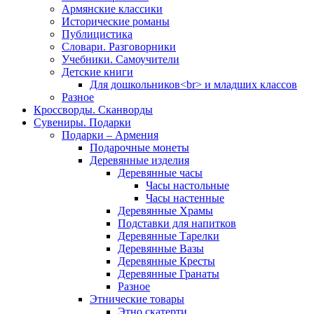
Армянские классики
Исторические романы
Публицистика
Словари. Разговорники
Учебники. Самоучители
Детские книги
Для дошкольников<br> и младших классов
Разное
Кроссворды. Сканворды
Сувениры. Подарки
Подарки – Армения
Подарочные монеты
Деревянные изделия
Деревянные часы
Часы настольные
Часы настенные
Деревянные Храмы
Подставки для напитков
Деревянные Тарелки
Деревянные Вазы
Деревянные Кресты
Деревянные Гранаты
Разное
Этнические товары
Этно скатерти