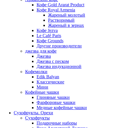
Кофе Gold Ararat Product
Кофе Royal Armenia
Жареный молотый
Растворимый
Жареный в зернах
Кофе Jezva
Le Café Paris
Кофе Grounds
Другие производители
джезва для кофе
Джезва
Джезва с песком
Джезва индукционной
Кофемолки
Edik Balyan
Классичиские
Мини
Кофейные чашки
Глиняные чашки
Фарфоровые чашки
Медные кофейные чашки
Сухофрукты. Орехи
Сухофрукты
Подарочные наборы