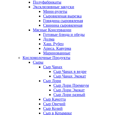
Полуфабрикаты
Эксклюзивные закуски
Мини-рулеты
Сыровяленая вырезка
Говядина сыровяленая
Свинина сыровяленая
Мясные Консервации
Готовые блюда и обеды
Долма
Хаш. Рубец
Ариса. Кавурма
Маринованные
Кисломолочные Продукты
Сыры
Сыр Чанах
Сыр Чанах в ведре
Сыр Чанах Экокат
Сыр Лори
Сыр Лори Премиум
Сыр Лори Экокат
Сыр Лори разный
Сыр Качотта
Сыр Овечий
Сыр Козий
Сыр в Керамике