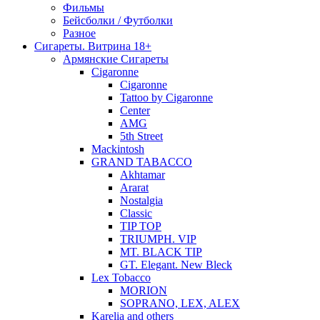
Фильмы
Бейсболки / Футболки
Разное
Сигареты. Витрина 18+
Армянские Сигареты
Cigaronne
Cigaronne
Tattoo by Cigaronne
Center
AMG
5th Street
Mackintosh
GRAND TABACCO
Akhtamar
Ararat
Nostalgia
Classic
TIP TOP
TRIUMPH. VIP
MT. BLACK TIP
GT. Elegant. New Bleck
Lex Tobacco
MORION
SOPRANO, LEX, ALEX
Karelia and others