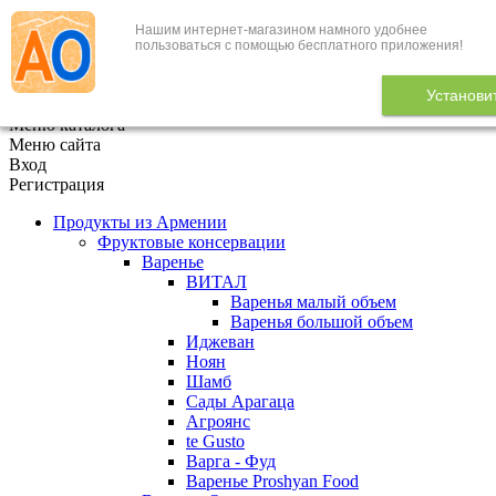
Нашим интернет-магазином намного удобнее
+7 (495) 646-888-1
пользоваться с помощью бесплатного приложения!
В корзине
0
товаров
Установи
x
Меню каталога
Меню сайта
Вход
Регистрация
Продукты из Армении
Фруктовые консервации
Варенье
ВИТАЛ
Варенья малый объем
Варенья большой объем
Иджеван
Ноян
Шамб
Сады Арагаца
Агроянс
te Gusto
Варга - Фуд
Варенье Proshyan Food