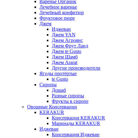
Варенье Органик
Лечебное варенье
Лечебный конфитюр
Фруктовое пюре
Джем
Иджеван
Джем YAN
Джем Агроянс
Джем Фрут Ланд
Джем te Gusto
Джем Шамб
Джем Ararat
Другие производители
Ягоды протёртые
te Gusto
Сиропы
Дошаб
Разные сиропы
Фрукты в сиропе
Овощные Консервации
KERAKUR
Консервация KERAKUR
Маринады KERAKUR
Иджеван
Консервация Иджеван