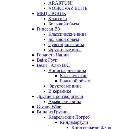
ARARTUNI
VOSKEVAZ ELITE
МЕЦ СЮНИК
Классика
Большой объем
Гиневан ВЗ
Классические вина
Большой объем
Сувенирные вина
Фруктовые вина
Гордость Нации
Вайк Груп
Веди - Алко ВКЗ
Виноградные вина
Классические
Большой объем
Фруктовые вина
В керамике
Другие Производители
Армянские вина
Givany Wine
Вина из Грузии
Кварельский Погреб
Киндзмараули
Киндзмараули 0,75л