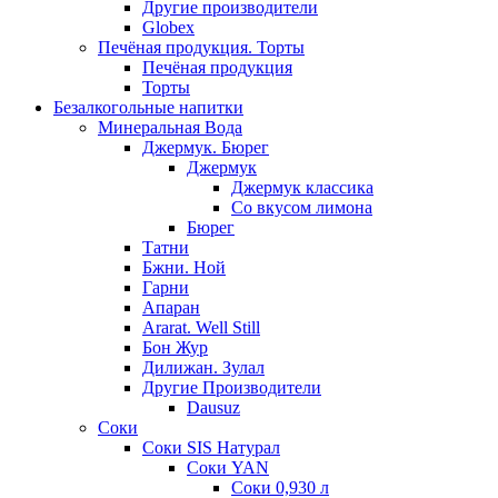
Другие производители
Globex
Печёная продукция. Торты
Печёная продукция
Торты
Безалкогольные напитки
Минеральная Вода
Джермук. Бюрег
Джермук
Джермук классика
Со вкусом лимона
Бюрег
Татни
Бжни. Ной
Гарни
Апаран
Ararat. Well Still
Бон Жур
Дилижан. Зулал
Другие Производители
Dausuz
Соки
Соки SIS Натурал
Соки YAN
Соки 0,930 л