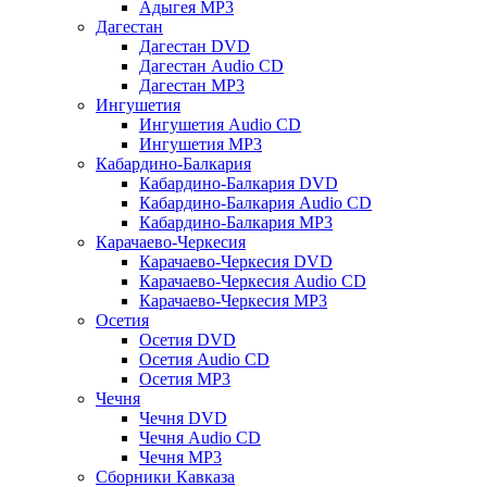
Адыгея MP3
Дагестан
Дагестан DVD
Дагестан Audio CD
Дагестан MP3
Ингушетия
Ингушетия Audio CD
Ингушетия MP3
Кабардино-Балкария
Кабардино-Балкария DVD
Кабардино-Балкария Audio CD
Кабардино-Балкария MP3
Карачаево-Черкесия
Карачаево-Черкесия DVD
Карачаево-Черкесия Audio CD
Карачаево-Черкесия MP3
Осетия
Осетия DVD
Осетия Audio CD
Осетия MP3
Чечня
Чечня DVD
Чечня Audio CD
Чечня MP3
Сборники Кавказа