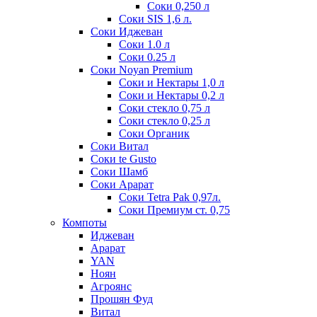
Соки 0,250 л
Соки SIS 1,6 л.
Соки Иджеван
Соки 1.0 л
Соки 0.25 л
Соки Noyan Premium
Соки и Нектары 1,0 л
Соки и Нектары 0,2 л
Соки стекло 0,75 л
Соки стекло 0,25 л
Соки Органик
Соки Витал
Соки te Gusto
Соки Шамб
Соки Арарат
Соки Tetra Pak 0,97л.
Соки Премиум ст. 0,75
Компоты
Иджеван
Арарат
YAN
Ноян
Агроянс
Прошян Фуд
Витал