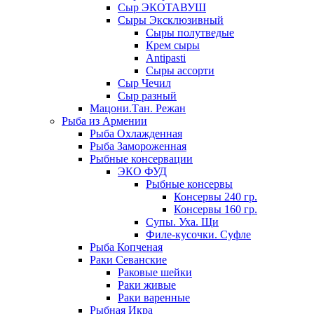
Сыр ЭКОТАВУШ
Сыры Эксклюзивный
Сыры полутведые
Крем сыры
Antipasti
Сыры ассорти
Сыр Чечил
Сыр разный
Мацони.Тан. Режан
Рыба из Армении
Рыба Охлажденная
Рыба Замороженная
Рыбные консервации
ЭКО ФУД
Рыбные консервы
Консервы 240 гр.
Консервы 160 гр.
Супы. Уха. Щи
Филе-кусочки. Суфле
Рыба Копченая
Раки Севанские
Раковые шейки
Раки живые
Раки варенные
Рыбная Икра