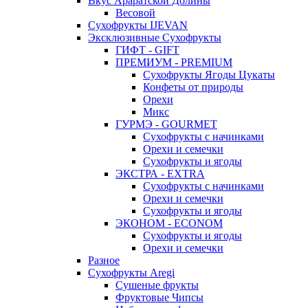
Вкус Араратской Долины
Весовой
Сухофрукты IJEVAN
Эксклюзивные Сухофрукты
ГИФТ - GIFT
ПРЕМИУМ - PREMIUM
Сухофрукты Ягоды Цукаты
Конфеты от природы
Орехи
Микс
ГУРМЭ - GOURMET
Сухофрукты с начинками
Орехи и семечки
Сухофрукты и ягоды
ЭКСТРА - EXTRA
Сухофрукты с начинками
Орехи и семечки
Сухофрукты и ягоды
ЭКОНОМ - ECONOM
Сухофрукты и ягоды
Орехи и семечки
Разное
Сухофрукты Aregi
Сушеные фрукты
Фруктовые Чипсы