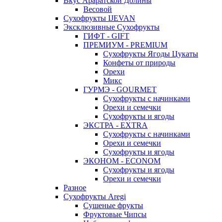
Вкус Араратской Долины
Весовой
Сухофрукты IJEVAN
Эксклюзивные Сухофрукты
ГИФТ - GIFT
ПРЕМИУМ - PREMIUM
Сухофрукты Ягоды Цукаты
Конфеты от природы
Орехи
Микс
ГУРМЭ - GOURMET
Сухофрукты с начинками
Орехи и семечки
Сухофрукты и ягоды
ЭКСТРА - EXTRA
Сухофрукты с начинками
Орехи и семечки
Сухофрукты и ягоды
ЭКОНОМ - ECONOM
Сухофрукты и ягоды
Орехи и семечки
Разное
Сухофрукты Aregi
Сушеные фрукты
Фруктовые Чипсы