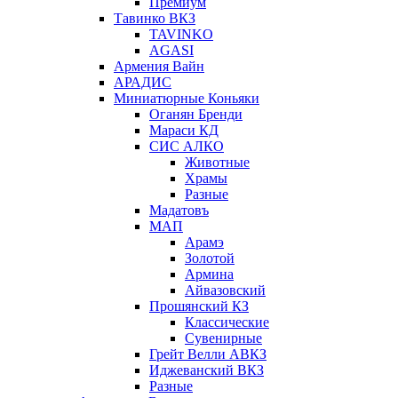
Премиум
Тавинко ВКЗ
TAVINKO
AGASI
Армения Вайн
АРАДИС
Миниатюрные Коньяки
Оганян Бренди
Мараси КД
СИС АЛКО
Животные
Храмы
Разные
Мадатовъ
МАП
Арамэ
Золотой
Армина
Айвазовский
Прошянский КЗ
Классические
Сувенирные
Грейт Велли АВКЗ
Иджеванский ВКЗ
Разные