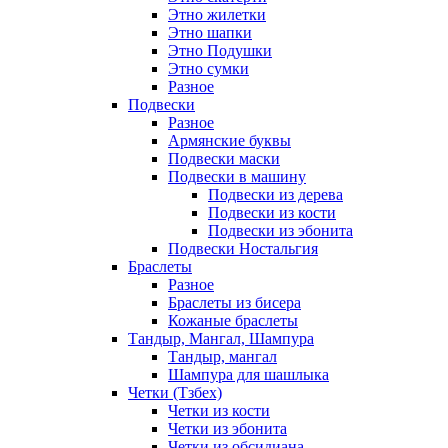
Этно жилетки
Этно шапки
Этно Подушки
Этно сумки
Разное
Подвески
Разное
Армянские буквы
Подвески маски
Подвески в машину
Подвески из дерева
Подвески из кости
Подвески из эбонита
Подвески Ностальгия
Браслеты
Разное
Браслеты из бисера
Кожаные браслеты
Тандыр, Мангал, Шампура
Тандыр, мангал
Шампура для шашлыка
Четки (Тзбех)
Четки из кости
Четки из эбонита
Четки из обсидиана