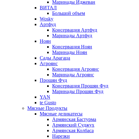
Маринады Иджеван
ВИТАЛ
Большой объем
Wosky
Артфуд
Консервация Артфуд
Маринады Артфуд
Ноян
Консервация Ноян
Маринады Ноян
Сады Арагаца
Агроянс
Консервация Агроянс
Маринады Агроянс
Прошян Фуд
Консервация Прошян Фуд
Маринады Прошян Фуд
YAN
te Gusto
Мясные Продукты
Мясные деликатесы
Армянская Бастурма
Армянский Суджух
Армянская Колбаса
Нарезки