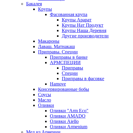
Бакалея
Крупы
Фасованная крупа
Крупы Арарат
Крупы Нат Продукт
Крупы Наша Деревня
Другие производители
Макароны
Лаваш. Матнакаш
Приправы. Специи
Приправы в банке
АРМСПЕЦИИ
Приправы
Специи
Приправы в фасовке
Hamove
Консервированные бобы
Соусы
Масло
Оливки
Оливки "Arm Eco"
Оливки AMADO
Оливки Aiello
Оливки Armenium
Мед из Армении