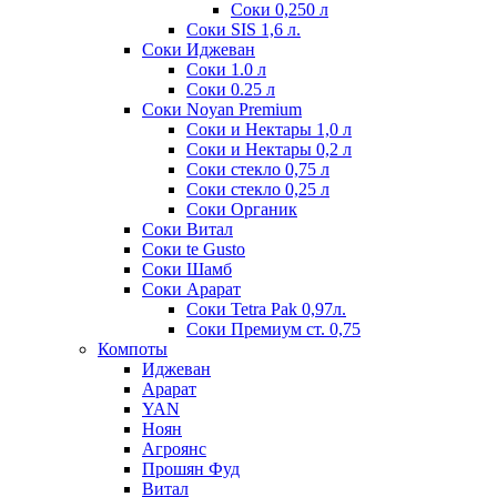
Соки 0,250 л
Соки SIS 1,6 л.
Соки Иджеван
Соки 1.0 л
Соки 0.25 л
Соки Noyan Premium
Соки и Нектары 1,0 л
Соки и Нектары 0,2 л
Соки стекло 0,75 л
Соки стекло 0,25 л
Соки Органик
Соки Витал
Соки te Gusto
Соки Шамб
Соки Арарат
Соки Tetra Pak 0,97л.
Соки Премиум ст. 0,75
Компоты
Иджеван
Арарат
YAN
Ноян
Агроянс
Прошян Фуд
Витал