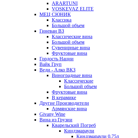
ARARTUNI
VOSKEVAZ ELITE
МЕЦ СЮНИК
Классика
Большой объем
Гиневан ВЗ
Классические вина
Большой объем
Сувенирные вина
Фруктовые вина
Гордость Нации
Вайк Груп
Веди - Алко ВКЗ
Виноградные вина
Классические
Большой объем
Фруктовые вина
В керамике
Другие Производители
Армянские вина
Givany Wine
Вина из Грузии
Кварельский Погреб
Киндзмараули
Киндзмараули 0,75л