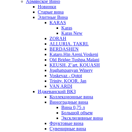
Армянское Вино
Новинки
Старые вина
Элитные Вина
KARAS
Karas
Karas New
ZORAH
ALLURIA. TAKRI.
BERDASHEN
Kataro.Hin Areni.Voskeni
Old Bridge.Tushpa.Malani
KEUSH. Z’art. KOUASH
Jraghatspanyan Winery
Voskevaz - Qotot
Trinity. KOOR. Jan
VAN ARDI
Иджеванский ВКЗ
Коллекционные вина
Виноградные вина
Вина 0,75 л
Большой объем
Эксклюзивные вина
Фруктовые вина
Cувенирные вина