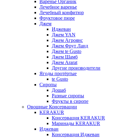
Варенье Органик
Лечебное варенье
Лечебный конфитюр
Фруктовое пюре
Джем
Иджеван
Джем YAN
Джем Агроянс
Джем Фрут Ланд
Джем te Gusto
Джем Шамб
Джем Ararat
Другие производители
Ягоды протёртые
te Gusto
Сиропы
Дошаб
Разные сиропы
Фрукты в сиропе
Овощные Консервации
KERAKUR
Консервация KERAKUR
Маринады KERAKUR
Иджеван
Консервация Иджеван