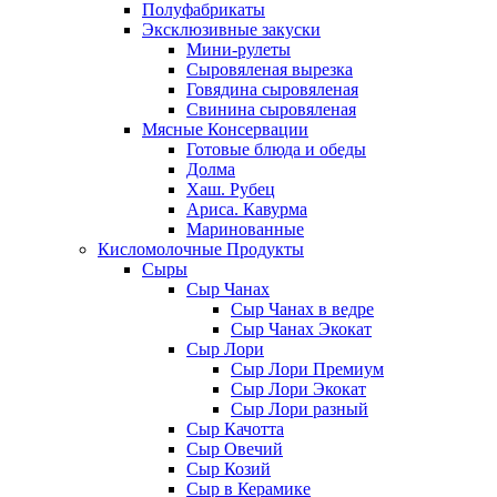
Полуфабрикаты
Эксклюзивные закуски
Мини-рулеты
Сыровяленая вырезка
Говядина сыровяленая
Свинина сыровяленая
Мясные Консервации
Готовые блюда и обеды
Долма
Хаш. Рубец
Ариса. Кавурма
Маринованные
Кисломолочные Продукты
Сыры
Сыр Чанах
Сыр Чанах в ведре
Сыр Чанах Экокат
Сыр Лори
Сыр Лори Премиум
Сыр Лори Экокат
Сыр Лори разный
Сыр Качотта
Сыр Овечий
Сыр Козий
Сыр в Керамике