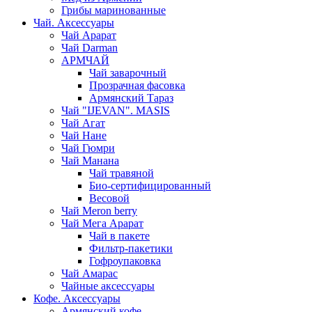
Грибы маринованные
Чай. Аксессуары
Чай Арарат
Чай Darman
АРМЧАЙ
Чай заварочный
Прозрачная фасовка
Армянский Тараз
Чай "IJEVAN". MASIS
Чай Агат
Чай Нане
Чай Гюмри
Чай Манана
Чай травяной
Био-сертифицированный
Весовой
Чай Meron berry
Чай Мега Арарат
Чай в пакете
Фильтр-пакетики
Гофроупаковка
Чай Амарас
Чайные аксессуары
Кофе. Аксессуары
Армянский кофе