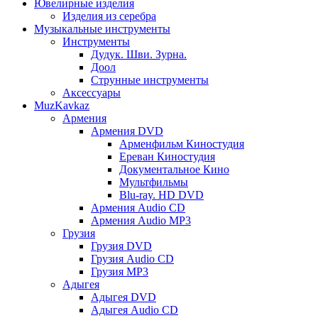
Ювелирные изделия
Изделия из серебра
Музыкальные инструменты
Инструменты
Дудук. Шви. Зурна.
Доол
Струнные инструменты
Аксессуары
MuzKavkaz
Армения
Армения DVD
Арменфильм Киностудия
Ереван Киностудия
Документальное Кино
Мультфильмы
Blu-ray. HD DVD
Армения Audio CD
Армения Audio MP3
Грузия
Грузия DVD
Грузия Audio CD
Грузия MP3
Адыгея
Адыгея DVD
Адыгея Audio CD