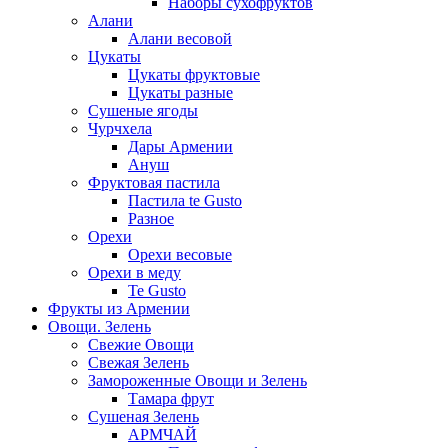
Наборы сухофруктов
Алани
Алани весовой
Цукаты
Цукаты фруктовые
Цукаты разные
Сушеные ягоды
Чурчхела
Дары Армении
Ануш
Фруктовая пастила
Пастила te Gusto
Разное
Орехи
Орехи весовые
Орехи в меду
Te Gusto
Фрукты из Армении
Овощи. Зелень
Свежие Овощи
Свежая Зелень
Замороженные Овощи и Зелень
Тамара фрут
Сушеная Зелень
АРМЧАЙ