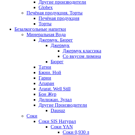
Другие производители
Globex
Печёная продукция. Торты
Печёная продукция
Торты
Безалкогольные напитки
Минеральная Вода
Джермук. Бюрег
Джермук
Джермук классика
Со вкусом лимона
Бюрег
Татни
Бжни. Ной
Гарни
Апаран
Ararat. Well Still
Бон Жур
Дилижан. Зулал
Другие Производители
Dausuz
Соки
Соки SIS Натурал
Соки YAN
Соки 0,930 л