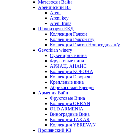
Матевосян Вайн
Аренийский ВЗ
Areni
Areni key
Areni fruits
Шахназарян ЕКД
Коллекция Гаясон
Коллекция Гаясон п/у
Коллекция Гаясон Новогодняя п/у
Gevorkian winery
Сувенирные вина
Фруктовые вина
АРИАЦ. АНАИС
Коллекция КОРОНА
Коллекция Геворкян
Крепленые вина
Абрикосовый Бренди
Армения Вайн
Фруктовые Вина
Коллекция ORRAN
OLD ARMENIA
Виноградные Вина
Коллекция TAKAR
Коллекция YEREVAN
Прошянский КЗ