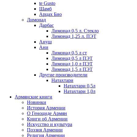
te Gusto
Шамб
Арцах Био
Лимонад
Дарбас
Лимонад 0,5 л. Стекло
Лимонад 1,25 л. ПЭТ
Ануш
Ани
Лимонад 0,5 л ст
Лимонад 0,5 л ПЭТ
Лимонад 1,0 л ПЭТ
Лимонад 1,5 л ПЭТ
Другие производители
Натахтари
Натахтари 0,5л
Натахтари 1,0л
Армянские книги
Новинки
История Армении
О Геноциде Армян
Книги об Армении
Иcкусство и культура
Поэзия Армении
Религия Армении