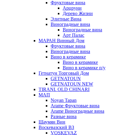
Фруктовые вина
Арцруни
Дерево Жизни
Элитные Вина
Виноградные вина
Виноградные вина
Арт Палас
МАРАН Винный Дом
Фруктовые вина
Виноградные вина
Вино в керамике
Вино в керамике
Вино в керамике п/у
Гетнатун Торговый Дом
GETNATOUN
GETNATOUN NEW
TIRANI. OLD CHINARI
МАП
Noyan Tapan
Arame Фруктовые вина
Arame Виноградные вина
Разные вина
Шаумян Вин
Воскевазский ВЗ
VOSKEVAZ