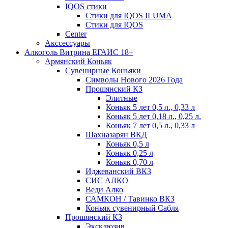
IQOS стики
Стики для IQOS ILUMA
Стики для IQOS
Сenter
Акссессуары
Алкоголь Витрина ЕГАИС 18+
Армянский Коньяк
Сувенирные Коньяки
Символы Нового 2026 Года
Прошянский КЗ
Элитные
Коньяк 5 лет 0,5 л., 0,33 л
Коньяк 5 лет 0,18 л., 0,25 л.
Коньяк 7 лет 0,5 л., 0,33 л
Шахназарян ВКД
Коньяк 0,5 л
Коньяк 0,25 л
Коньяк 0,70 л
Иджеванский ВКЗ
СИС АЛКО
Веди Алко
САМКОН / Тавинко ВКЗ
Коньяк сувенирный Сабля
Прошянский КЗ
Эксклюзив