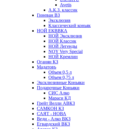
Avetis
А.К.З. классик
Гиневан ВЗ
Эксклюзив
Классический коньяк
НОЙ ЕКВВКА
НОЙ Эксклюзив
НОЙ Классик
НОЙ Легенды
NOY Very Speсial
НОЙ Кремлин
Оганян КЗ
Мадатовъ
Объем 0,5 л
Объем 0,75 л
Эксклюзивные Коньяки
Подарочные Коньяки
СИС Алко
Мараси КД
Грейт Велли АВКЗ
САМКОН КЗ
САЯТ - НОВА
Веди - Алко ВКЗ
Егвардский ВКЗ