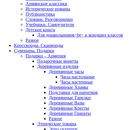
Армянские классики
Исторические романы
Публицистика
Словари. Разговорники
Учебники. Самоучители
Детские книги
Для дошкольников<br> и младших классов
Разное
Кроссворды. Сканворды
Сувениры. Подарки
Подарки – Армения
Подарочные монеты
Деревянные изделия
Деревянные часы
Часы настольные
Часы настенные
Деревянные Храмы
Подставки для напитков
Деревянные Тарелки
Деревянные Вазы
Деревянные Кресты
Деревянные Гранаты
Разное
Этнические товары
Этно скатерти