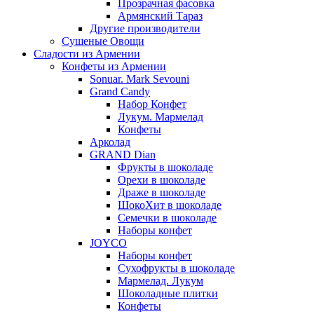
Прозрачная фасовка
Армянский Тараз
Другие производители
Сушеные Овощи
Сладости из Армении
Конфеты из Армении
Sonuar. Mark Sevouni
Grand Candy
Набор Конфет
Лукум. Мармелад
Конфеты
Арколад
GRAND Dian
Фрукты в шоколаде
Орехи в шоколаде
Драже в шоколаде
ШокоХит в шоколаде
Семечки в шоколаде
Наборы конфет
JOYCO
Наборы конфет
Сухофрукты в шоколаде
Мармелад. Лукум
Шоколадные плитки
Конфеты