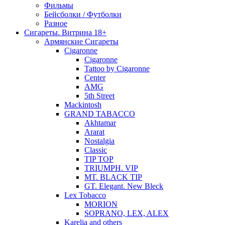
Фильмы
Бейсболки / Футболки
Разное
Сигареты. Витрина 18+
Армянские Сигареты
Cigaronne
Cigaronne
Tattoo by Cigaronne
Center
AMG
5th Street
Mackintosh
GRAND TABACCO
Akhtamar
Ararat
Nostalgia
Classic
TIP TOP
TRIUMPH. VIP
MT. BLACK TIP
GT. Elegant. New Bleck
Lex Tobacco
MORION
SOPRANO, LEX, ALEX
Karelia and others