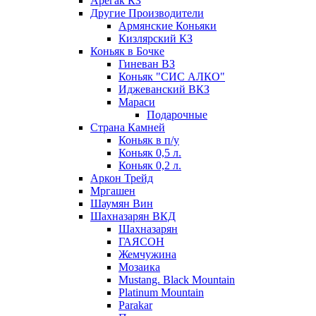
Арегак КЗ
Другие Производители
Армянские Коньяки
Кизлярский КЗ
Коньяк в Бочке
Гиневан ВЗ
Коньяк "СИС АЛКО"
Иджеванский ВКЗ
Мараси
Подарочные
Страна Камней
Коньяк в п/у
Коньяк 0,5 л.
Коньяк 0,2 л.
Аркон Трейд
Мргашен
Шаумян Вин
Шахназарян ВКД
Шахназарян
ГАЯСОН
Жемчужина
Мозаика
Mustang. Black Mountain
Platinum Mountain
Parakar