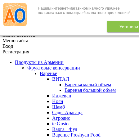
Нашим интернет-магазином намного удобнее
+7 (495) 646-888-1
пользоваться с помощью бесплатного приложения!
В корзине
0
товаров
Установи
x
Меню каталога
Меню сайта
Вход
Регистрация
Продукты из Армении
Фруктовые консервации
Варенье
ВИТАЛ
Варенья малый объем
Варенья большой объем
Иджеван
Ноян
Шамб
Сады Арагаца
Агроянс
te Gusto
Варга - Фуд
Варенье Proshyan Food