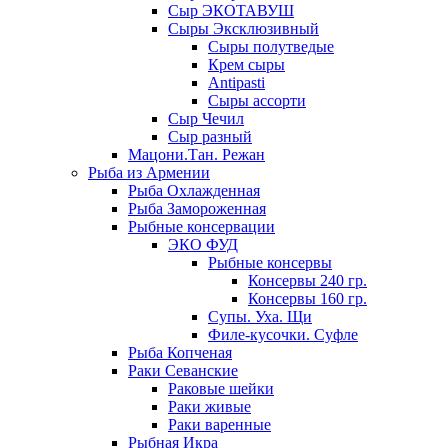
Сыр ЭКОТАВУШ
Сыры Эксклюзивный
Сыры полутведые
Крем сыры
Antipasti
Сыры ассорти
Сыр Чечил
Сыр разный
Мацони.Тан. Режан
Рыба из Армении
Рыба Охлажденная
Рыба Замороженная
Рыбные консервации
ЭКО ФУД
Рыбные консервы
Консервы 240 гр.
Консервы 160 гр.
Супы. Уха. Щи
Филе-кусочки. Суфле
Рыба Копченая
Раки Севанские
Раковые шейки
Раки живые
Раки варенные
Рыбная Икра