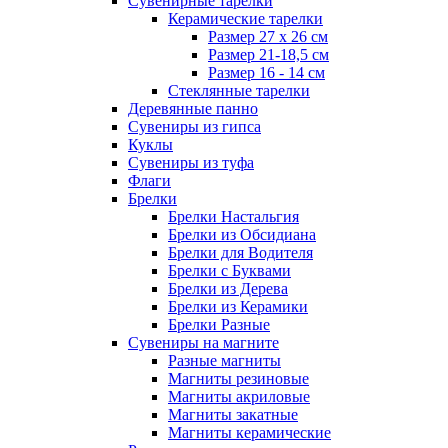
Сувенирные тарелки
Керамические тарелки
Размер 27 х 26 см
Размер 21-18,5 см
Размер 16 - 14 см
Стеклянные тарелки
Деревянные панно
Сувениры из гипса
Куклы
Сувениры из туфа
Флаги
Брелки
Брелки Настальгия
Брелки из Обсидиана
Брелки для Водителя
Брелки с Буквами
Брелки из Дерева
Брелки из Керамики
Брелки Разные
Сувениры на магните
Разные магниты
Магниты резиновые
Магниты акриловые
Магниты закатные
Магниты керамические