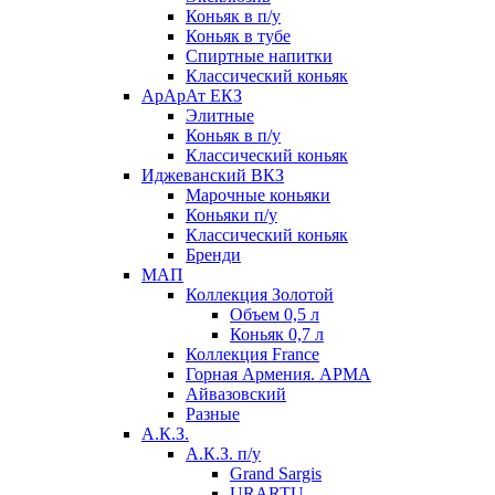
Коньяк в п/у
Коньяк в тубе
Спиртные напитки
Классический коньяк
АрАрАт ЕКЗ
Элитные
Коньяк в п/у
Классический коньяк
Иджеванский ВКЗ
Марочные коньяки
Коньяки п/у
Классический коньяк
Бренди
МАП
Коллекция Золотой
Объем 0,5 л
Коньяк 0,7 л
Коллекция France
Горная Армения. АРМА
Айвазовский
Разные
А.К.З.
А.К.З. п/у
Grand Sargis
URARTU