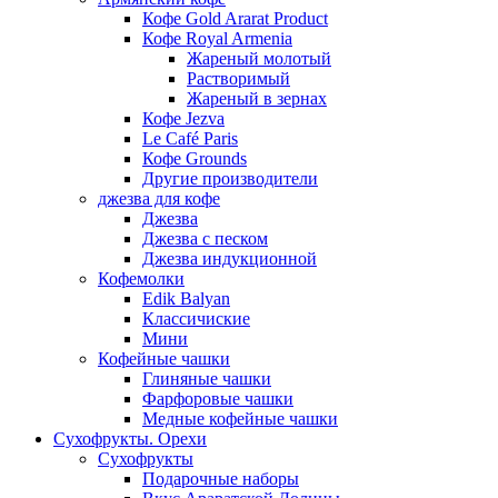
Кофе Gold Ararat Product
Кофе Royal Armenia
Жареный молотый
Растворимый
Жареный в зернах
Кофе Jezva
Le Café Paris
Кофе Grounds
Другие производители
джезва для кофе
Джезва
Джезва с песком
Джезва индукционной
Кофемолки
Edik Balyan
Классичиские
Мини
Кофейные чашки
Глиняные чашки
Фарфоровые чашки
Медные кофейные чашки
Сухофрукты. Орехи
Сухофрукты
Подарочные наборы