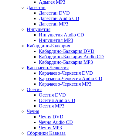
Адыгея MP3
Дагестан
Дагестан DVD
Дагестан Audio CD
Дагестан MP3
Ингушетия
Ингушетия Audio CD
Ингушетия MP3
Кабардино-Балкария
Кабардино-Балкария DVD
Кабардино-Балкария Audio CD
Кабардино-Балкария MP3
Карачаево-Черкесия
Карачаево-Черкесия DVD
Карачаево-Черкесия Audio CD
Карачаево-Черкесия MP3
Осетия
Осетия DVD
Осетия Audio CD
Осетия MP3
Чечня
Чечня DVD
Чечня Audio CD
Чечня MP3
Сборники Кавказа