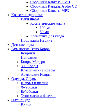
Сборники Кавказа DVD
Сборники Кавказа Audio CD
Сборники Кавказа MP3
Красота и здоровье
Ваки Фарм
Косметические масла
100 мл
50 мл
Косметика для ухода
Продукция Наринэ
Детские игры
Армянские Этно Ковры
Коврики
Половики
Ковры Модерн
3 D Ковры
Классические Ковры
Армянские Ковры
Одежда. Обувь
Шарфы и шапки
Футболки
Бейсболки
Этно масики балетки
О геноциде
Книги