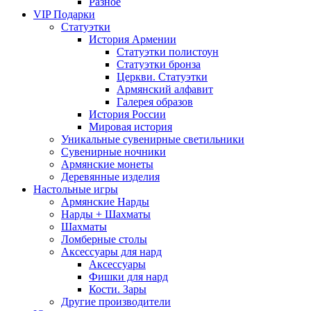
Разное
VIP Подарки
Статуэтки
История Армении
Статуэтки полистоун
Статуэтки бронза
Церкви. Статуэтки
Армянский алфавит
Галерея образов
История России
Мировая история
Уникальные сувенирные светильники
Сувенирные ночники
Армянские монеты
Деревянные изделия
Настольные игры
Армянские Нарды
Нарды + Шахматы
Шахматы
Ломберные столы
Аксессуары для нард
Аксессуары
Фишки для нард
Кости. Зары
Другие производители