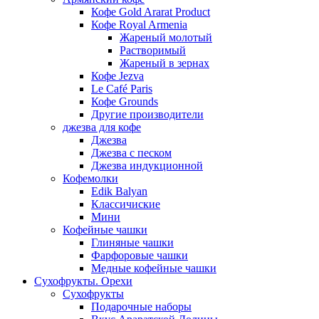
Кофе Gold Ararat Product
Кофе Royal Armenia
Жареный молотый
Растворимый
Жареный в зернах
Кофе Jezva
Le Café Paris
Кофе Grounds
Другие производители
джезва для кофе
Джезва
Джезва с песком
Джезва индукционной
Кофемолки
Edik Balyan
Классичиские
Мини
Кофейные чашки
Глиняные чашки
Фарфоровые чашки
Медные кофейные чашки
Сухофрукты. Орехи
Сухофрукты
Подарочные наборы