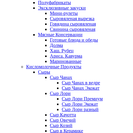
Полуфабрикаты
Эксклюзивные закуски
Мини-рулеты
Сыровяленая вырезка
Говядина сыровяленая
Свинина сыровяленая
Мясные Консервации
Готовые блюда и обеды
Долма
Хаш. Рубец
Ариса. Кавурма
Маринованные
Кисломолочные Продукты
Сыры
Сыр Чанах
Сыр Чанах в ведре
Сыр Чанах Экокат
Сыр Лори
Сыр Лори Премиум
Сыр Лори Экокат
Сыр Лори разный
Сыр Качотта
Сыр Овечий
Сыр Козий
Сыр в Керамике