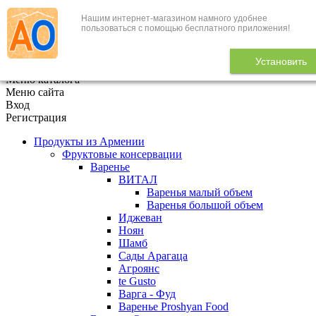
Нашим интернет-магазином намного удобнее
+7 (495) 646-888-1
пользоваться с помощью бесплатного приложения!
В корзине
0
товаров
Установить
x
Меню каталога
Меню сайта
Вход
Регистрация
Продукты из Армении
Фруктовые консервации
Варенье
ВИТАЛ
Варенья малый объем
Варенья большой объем
Иджеван
Ноян
Шамб
Сады Арагаца
Агроянс
te Gusto
Варга - Фуд
Варенье Proshyan Food