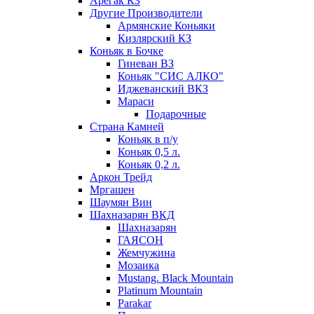
Арегак КЗ
Другие Производители
Армянские Коньяки
Кизлярский КЗ
Коньяк в Бочке
Гиневан ВЗ
Коньяк "СИС АЛКО"
Иджеванский ВКЗ
Мараси
Подарочные
Страна Камней
Коньяк в п/у
Коньяк 0,5 л.
Коньяк 0,2 л.
Аркон Трейд
Мргашен
Шаумян Вин
Шахназарян ВКД
Шахназарян
ГАЯСОН
Жемчужина
Мозаика
Mustang. Black Mountain
Platinum Mountain
Parakar