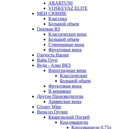
ARARTUNI
VOSKEVAZ ELITE
МЕЦ СЮНИК
Классика
Большой объем
Гиневан ВЗ
Классические вина
Большой объем
Сувенирные вина
Фруктовые вина
Гордость Нации
Вайк Груп
Веди - Алко ВКЗ
Виноградные вина
Классические
Большой объем
Фруктовые вина
В керамике
Другие Производители
Армянские вина
Givany Wine
Вина из Грузии
Кварельский Погреб
Киндзмараули
Киндзмараули 0,75л