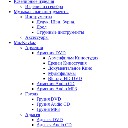
Ювелирные изделия
Изделия из серебра
Музыкальные инструменты
Инструменты
Дудук. Шви. Зурна.
Доол
Струнные инструменты
Аксессуары
MuzKavkaz
Армения
Армения DVD
Арменфильм Киностудия
Ереван Киностудия
Документальное Кино
Мультфильмы
Blu-ray. HD DVD
Армения Audio CD
Армения Audio MP3
Грузия
Грузия DVD
Грузия Audio CD
Грузия MP3
Адыгея
Адыгея DVD
Адыгея Audio CD