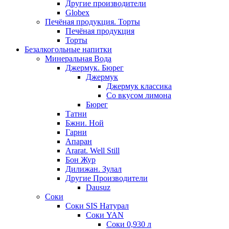
Другие производители
Globex
Печёная продукция. Торты
Печёная продукция
Торты
Безалкогольные напитки
Минеральная Вода
Джермук. Бюрег
Джермук
Джермук классика
Со вкусом лимона
Бюрег
Татни
Бжни. Ной
Гарни
Апаран
Ararat. Well Still
Бон Жур
Дилижан. Зулал
Другие Производители
Dausuz
Соки
Соки SIS Натурал
Соки YAN
Соки 0,930 л