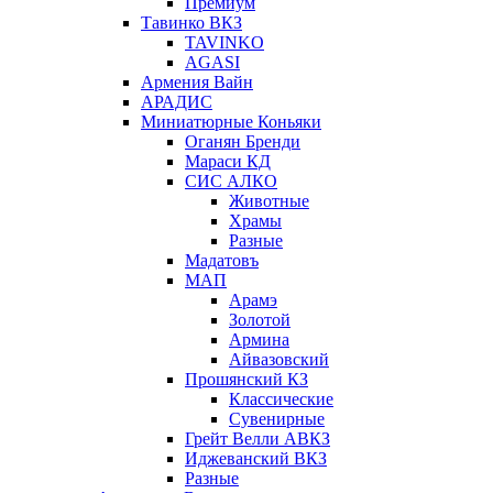
Премиум
Тавинко ВКЗ
TAVINKO
AGASI
Армения Вайн
АРАДИС
Миниатюрные Коньяки
Оганян Бренди
Мараси КД
СИС АЛКО
Животные
Храмы
Разные
Мадатовъ
МАП
Арамэ
Золотой
Армина
Айвазовский
Прошянский КЗ
Классические
Сувенирные
Грейт Велли АВКЗ
Иджеванский ВКЗ
Разные