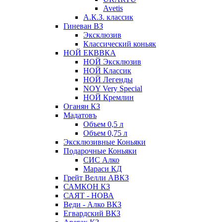
Avetis
А.К.З. классик
Гиневан ВЗ
Эксклюзив
Классический коньяк
НОЙ ЕКВВКА
НОЙ Эксклюзив
НОЙ Классик
НОЙ Легенды
NOY Very Speсial
НОЙ Кремлин
Оганян КЗ
Мадатовъ
Объем 0,5 л
Объем 0,75 л
Эксклюзивные Коньяки
Подарочные Коньяки
СИС Алко
Мараси КД
Грейт Велли АВКЗ
САМКОН КЗ
САЯТ - НОВА
Веди - Алко ВКЗ
Егвардский ВКЗ