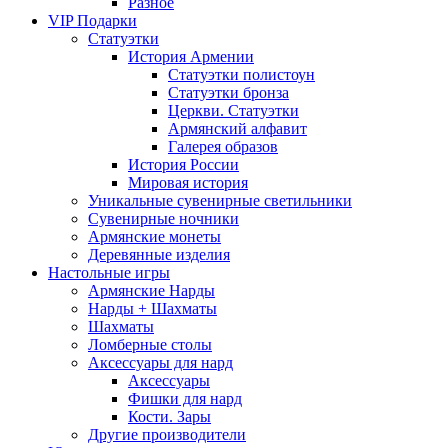
Разное
VIP Подарки
Статуэтки
История Армении
Статуэтки полистоун
Статуэтки бронза
Церкви. Статуэтки
Армянский алфавит
Галерея образов
История России
Мировая история
Уникальные сувенирные светильники
Сувенирные ночники
Армянские монеты
Деревянные изделия
Настольные игры
Армянские Нарды
Нарды + Шахматы
Шахматы
Ломберные столы
Аксессуары для нард
Аксессуары
Фишки для нард
Кости. Зары
Другие производители