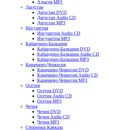
Адыгея MP3
Дагестан
Дагестан DVD
Дагестан Audio CD
Дагестан MP3
Ингушетия
Ингушетия Audio CD
Ингушетия MP3
Кабардино-Балкария
Кабардино-Балкария DVD
Кабардино-Балкария Audio CD
Кабардино-Балкария MP3
Карачаево-Черкесия
Карачаево-Черкесия DVD
Карачаево-Черкесия Audio CD
Карачаево-Черкесия MP3
Осетия
Осетия DVD
Осетия Audio CD
Осетия MP3
Чечня
Чечня DVD
Чечня Audio CD
Чечня MP3
Сборники Кавказа