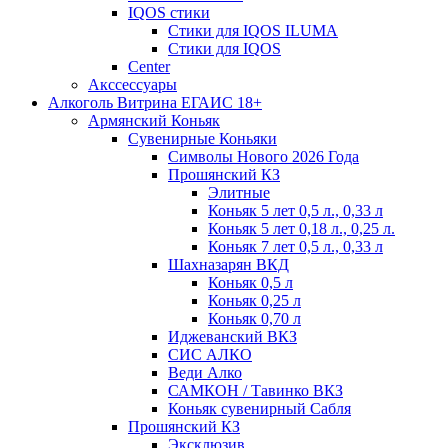
IQOS стики
Стики для IQOS ILUMA
Стики для IQOS
Сenter
Акссессуары
Алкоголь Витрина ЕГАИС 18+
Армянский Коньяк
Сувенирные Коньяки
Символы Нового 2026 Года
Прошянский КЗ
Элитные
Коньяк 5 лет 0,5 л., 0,33 л
Коньяк 5 лет 0,18 л., 0,25 л.
Коньяк 7 лет 0,5 л., 0,33 л
Шахназарян ВКД
Коньяк 0,5 л
Коньяк 0,25 л
Коньяк 0,70 л
Иджеванский ВКЗ
СИС АЛКО
Веди Алко
САМКОН / Тавинко ВКЗ
Коньяк сувенирный Сабля
Прошянский КЗ
Эксклюзив