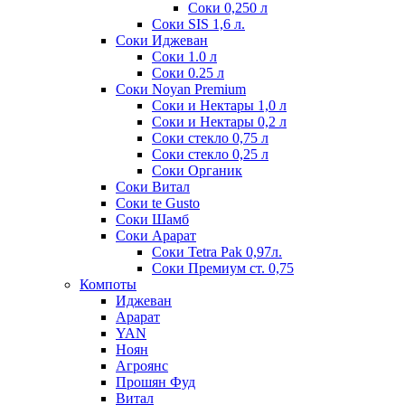
Соки 0,250 л
Соки SIS 1,6 л.
Соки Иджеван
Соки 1.0 л
Соки 0.25 л
Соки Noyan Premium
Соки и Нектары 1,0 л
Соки и Нектары 0,2 л
Соки стекло 0,75 л
Соки стекло 0,25 л
Соки Органик
Соки Витал
Соки te Gusto
Соки Шамб
Соки Арарат
Соки Tetra Pak 0,97л.
Соки Премиум ст. 0,75
Компоты
Иджеван
Арарат
YAN
Ноян
Агроянс
Прошян Фуд
Витал