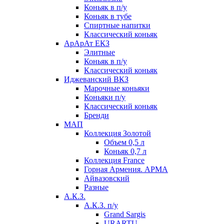
Коньяк в п/у
Коньяк в тубе
Спиртные напитки
Классический коньяк
АрАрАт ЕКЗ
Элитные
Коньяк в п/у
Классический коньяк
Иджеванский ВКЗ
Марочные коньяки
Коньяки п/у
Классический коньяк
Бренди
МАП
Коллекция Золотой
Объем 0,5 л
Коньяк 0,7 л
Коллекция France
Горная Армения. АРМА
Айвазовский
Разные
А.К.З.
А.К.З. п/у
Grand Sargis
URARTU