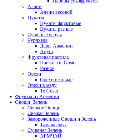
Наборы сухофруктов
Алани
Алани весовой
Цукаты
Цукаты фруктовые
Цукаты разные
Сушеные ягоды
Чурчхела
Дары Армении
Ануш
Фруктовая пастила
Пастила te Gusto
Разное
Орехи
Орехи весовые
Орехи в меду
Te Gusto
Фрукты из Армении
Овощи. Зелень
Свежие Овощи
Свежая Зелень
Замороженные Овощи и Зелень
Тамара фрут
Сушеная Зелень
АРМЧАЙ