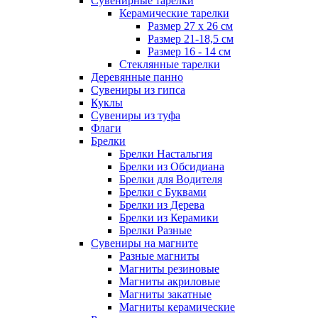
Сувенирные тарелки
Керамические тарелки
Размер 27 х 26 см
Размер 21-18,5 см
Размер 16 - 14 см
Стеклянные тарелки
Деревянные панно
Сувениры из гипса
Куклы
Сувениры из туфа
Флаги
Брелки
Брелки Настальгия
Брелки из Обсидиана
Брелки для Водителя
Брелки с Буквами
Брелки из Дерева
Брелки из Керамики
Брелки Разные
Сувениры на магните
Разные магниты
Магниты резиновые
Магниты акриловые
Магниты закатные
Магниты керамические