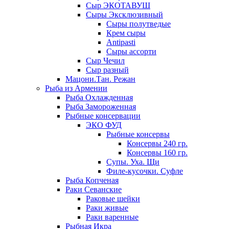
Сыр ЭКОТАВУШ
Сыры Эксклюзивный
Сыры полутведые
Крем сыры
Antipasti
Сыры ассорти
Сыр Чечил
Сыр разный
Мацони.Тан. Режан
Рыба из Армении
Рыба Охлажденная
Рыба Замороженная
Рыбные консервации
ЭКО ФУД
Рыбные консервы
Консервы 240 гр.
Консервы 160 гр.
Супы. Уха. Щи
Филе-кусочки. Суфле
Рыба Копченая
Раки Севанские
Раковые шейки
Раки живые
Раки варенные
Рыбная Икра