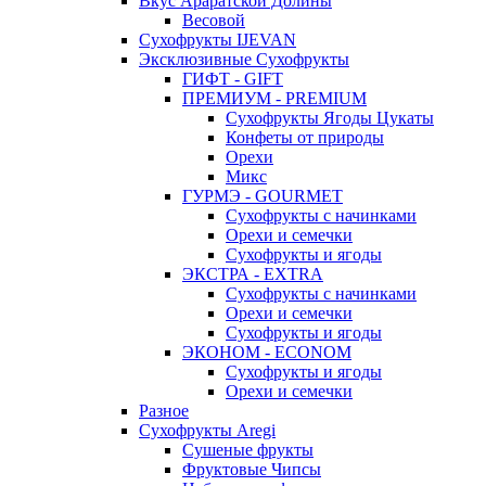
Вкус Араратской Долины
Весовой
Сухофрукты IJEVAN
Эксклюзивные Сухофрукты
ГИФТ - GIFT
ПРЕМИУМ - PREMIUM
Сухофрукты Ягоды Цукаты
Конфеты от природы
Орехи
Микс
ГУРМЭ - GOURMET
Сухофрукты с начинками
Орехи и семечки
Сухофрукты и ягоды
ЭКСТРА - EXTRA
Сухофрукты с начинками
Орехи и семечки
Сухофрукты и ягоды
ЭКОНОМ - ECONOM
Сухофрукты и ягоды
Орехи и семечки
Разное
Сухофрукты Aregi
Сушеные фрукты
Фруктовые Чипсы