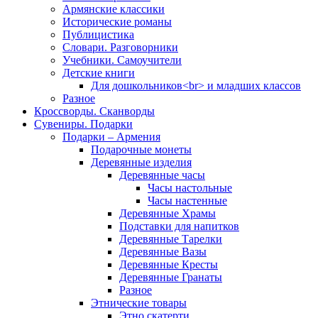
Армянские классики
Исторические романы
Публицистика
Словари. Разговорники
Учебники. Самоучители
Детские книги
Для дошкольников<br> и младших классов
Разное
Кроссворды. Сканворды
Сувениры. Подарки
Подарки – Армения
Подарочные монеты
Деревянные изделия
Деревянные часы
Часы настольные
Часы настенные
Деревянные Храмы
Подставки для напитков
Деревянные Тарелки
Деревянные Вазы
Деревянные Кресты
Деревянные Гранаты
Разное
Этнические товары
Этно скатерти