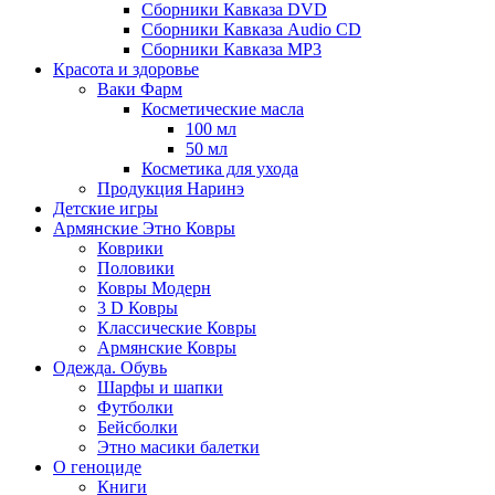
Сборники Кавказа DVD
Сборники Кавказа Audio CD
Сборники Кавказа MP3
Красота и здоровье
Ваки Фарм
Косметические масла
100 мл
50 мл
Косметика для ухода
Продукция Наринэ
Детские игры
Армянские Этно Ковры
Коврики
Половики
Ковры Модерн
3 D Ковры
Классические Ковры
Армянские Ковры
Одежда. Обувь
Шарфы и шапки
Футболки
Бейсболки
Этно масики балетки
О геноциде
Книги