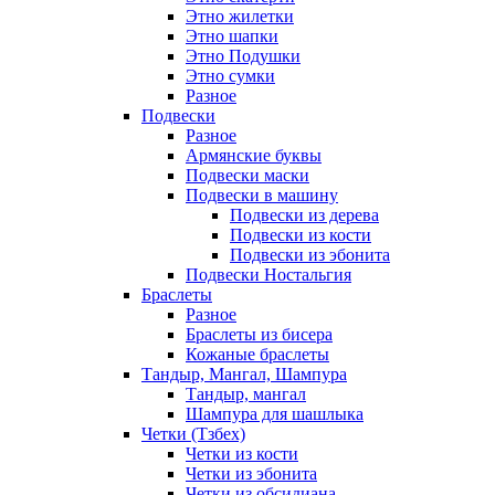
Этно жилетки
Этно шапки
Этно Подушки
Этно сумки
Разное
Подвески
Разное
Армянские буквы
Подвески маски
Подвески в машину
Подвески из дерева
Подвески из кости
Подвески из эбонита
Подвески Ностальгия
Браслеты
Разное
Браслеты из бисера
Кожаные браслеты
Тандыр, Мангал, Шампура
Тандыр, мангал
Шампура для шашлыка
Четки (Тзбех)
Четки из кости
Четки из эбонита
Четки из обсидиана