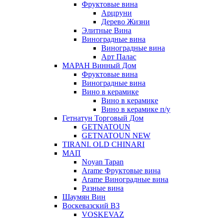
Фруктовые вина
Арцруни
Дерево Жизни
Элитные Вина
Виноградные вина
Виноградные вина
Арт Палас
МАРАН Винный Дом
Фруктовые вина
Виноградные вина
Вино в керамике
Вино в керамике
Вино в керамике п/у
Гетнатун Торговый Дом
GETNATOUN
GETNATOUN NEW
TIRANI. OLD CHINARI
МАП
Noyan Tapan
Arame Фруктовые вина
Arame Виноградные вина
Разные вина
Шаумян Вин
Воскевазский ВЗ
VOSKEVAZ