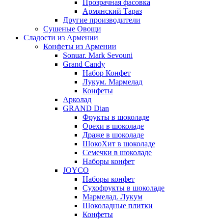
Прозрачная фасовка
Армянский Тараз
Другие производители
Сушеные Овощи
Сладости из Армении
Конфеты из Армении
Sonuar. Mark Sevouni
Grand Candy
Набор Конфет
Лукум. Мармелад
Конфеты
Арколад
GRAND Dian
Фрукты в шоколаде
Орехи в шоколаде
Драже в шоколаде
ШокоХит в шоколаде
Семечки в шоколаде
Наборы конфет
JOYCO
Наборы конфет
Сухофрукты в шоколаде
Мармелад. Лукум
Шоколадные плитки
Конфеты