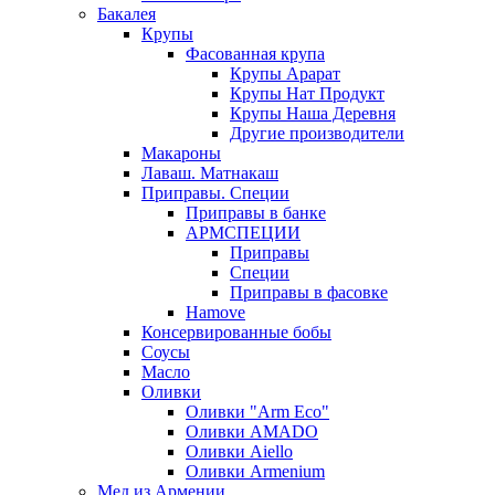
Бакалея
Крупы
Фасованная крупа
Крупы Арарат
Крупы Нат Продукт
Крупы Наша Деревня
Другие производители
Макароны
Лаваш. Матнакаш
Приправы. Специи
Приправы в банке
АРМСПЕЦИИ
Приправы
Специи
Приправы в фасовке
Hamove
Консервированные бобы
Соусы
Масло
Оливки
Оливки "Arm Eco"
Оливки AMADO
Оливки Aiello
Оливки Armenium
Мед из Армении