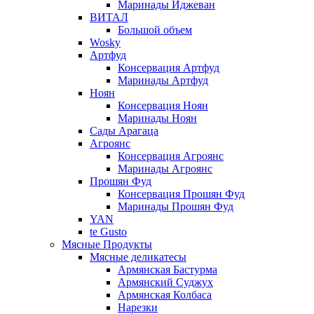
Маринады Иджеван
ВИТАЛ
Большой объем
Wosky
Артфуд
Консервация Артфуд
Маринады Артфуд
Ноян
Консервация Ноян
Маринады Ноян
Сады Арагаца
Агроянс
Консервация Агроянс
Маринады Агроянс
Прошян Фуд
Консервация Прошян Фуд
Маринады Прошян Фуд
YAN
te Gusto
Мясные Продукты
Мясные деликатесы
Армянская Бастурма
Армянский Суджух
Армянская Колбаса
Нарезки