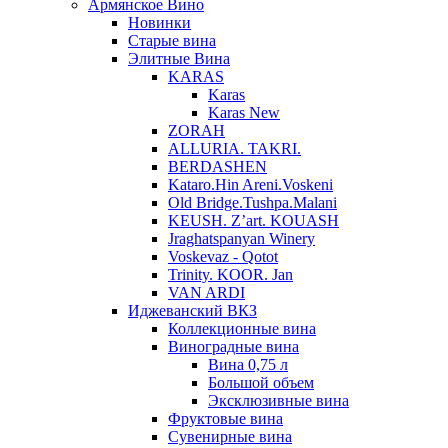
Армянское Вино
Новинки
Старые вина
Элитные Вина
KARAS
Karas
Karas New
ZORAH
ALLURIA. TAKRI.
BERDASHEN
Kataro.Hin Areni.Voskeni
Old Bridge.Tushpa.Malani
KEUSH. Z’art. KOUASH
Jraghatspanyan Winery
Voskevaz - Qotot
Trinity. KOOR. Jan
VAN ARDI
Иджеванский ВКЗ
Коллекционные вина
Виноградные вина
Вина 0,75 л
Большой объем
Эксклюзивные вина
Фруктовые вина
Cувенирные вина