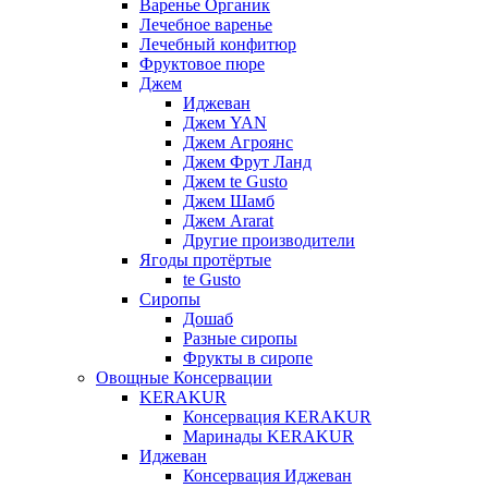
Варенье Органик
Лечебное варенье
Лечебный конфитюр
Фруктовое пюре
Джем
Иджеван
Джем YAN
Джем Агроянс
Джем Фрут Ланд
Джем te Gusto
Джем Шамб
Джем Ararat
Другие производители
Ягоды протёртые
te Gusto
Сиропы
Дошаб
Разные сиропы
Фрукты в сиропе
Овощные Консервации
KERAKUR
Консервация KERAKUR
Маринады KERAKUR
Иджеван
Консервация Иджеван