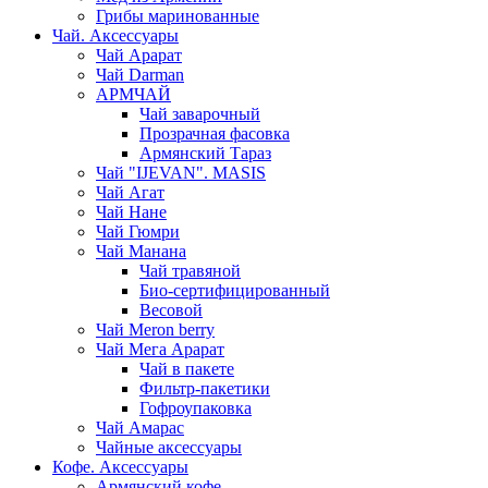
Грибы маринованные
Чай. Аксессуары
Чай Арарат
Чай Darman
АРМЧАЙ
Чай заварочный
Прозрачная фасовка
Армянский Тараз
Чай "IJEVAN". MASIS
Чай Агат
Чай Нане
Чай Гюмри
Чай Манана
Чай травяной
Био-сертифицированный
Весовой
Чай Meron berry
Чай Мега Арарат
Чай в пакете
Фильтр-пакетики
Гофроупаковка
Чай Амарас
Чайные аксессуары
Кофе. Аксессуары
Армянский кофе