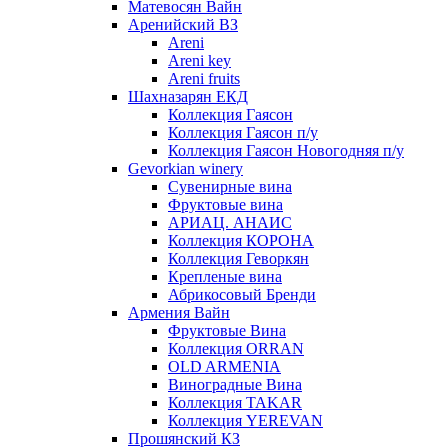
Матевосян Вайн
Аренийский ВЗ
Areni
Areni key
Areni fruits
Шахназарян ЕКД
Коллекция Гаясон
Коллекция Гаясон п/у
Коллекция Гаясон Новогодняя п/у
Gevorkian winery
Сувенирные вина
Фруктовые вина
АРИАЦ. АНАИС
Коллекция КОРОНА
Коллекция Геворкян
Крепленые вина
Абрикосовый Бренди
Армения Вайн
Фруктовые Вина
Коллекция ORRAN
OLD ARMENIA
Виноградные Вина
Коллекция TAKAR
Коллекция YEREVAN
Прошянский КЗ