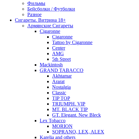
Фильмы
Бейсболки / Футболки
Разное
Сигареты. Витрина 18+
Армянские Сигареты
Cigaronne
Cigaronne
Tattoo by Cigaronne
Center
AMG
5th Street
Mackintosh
GRAND TABACCO
Akhtamar
Ararat
Nostalgia
Classic
TIP TOP
TRIUMPH. VIP
MT. BLACK TIP
GT. Elegant. New Bleck
Lex Tobacco
MORION
SOPRANO, LEX, ALEX
Karelia and others