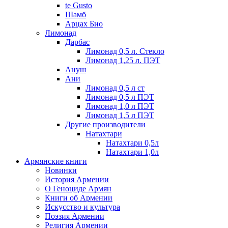
te Gusto
Шамб
Арцах Био
Лимонад
Дарбас
Лимонад 0,5 л. Стекло
Лимонад 1,25 л. ПЭТ
Ануш
Ани
Лимонад 0,5 л ст
Лимонад 0,5 л ПЭТ
Лимонад 1,0 л ПЭТ
Лимонад 1,5 л ПЭТ
Другие производители
Натахтари
Натахтари 0,5л
Натахтари 1,0л
Армянские книги
Новинки
История Армении
О Геноциде Армян
Книги об Армении
Иcкусство и культура
Поэзия Армении
Религия Армении