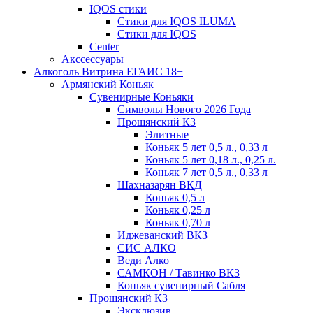
IQOS стики
Стики для IQOS ILUMA
Стики для IQOS
Сenter
Акссессуары
Алкоголь Витрина ЕГАИС 18+
Армянский Коньяк
Сувенирные Коньяки
Символы Нового 2026 Года
Прошянский КЗ
Элитные
Коньяк 5 лет 0,5 л., 0,33 л
Коньяк 5 лет 0,18 л., 0,25 л.
Коньяк 7 лет 0,5 л., 0,33 л
Шахназарян ВКД
Коньяк 0,5 л
Коньяк 0,25 л
Коньяк 0,70 л
Иджеванский ВКЗ
СИС АЛКО
Веди Алко
САМКОН / Тавинко ВКЗ
Коньяк сувенирный Сабля
Прошянский КЗ
Эксклюзив