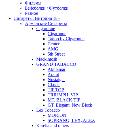
Фильмы
Бейсболки / Футболки
Разное
Сигареты. Витрина 18+
Армянские Сигареты
Cigaronne
Cigaronne
Tattoo by Cigaronne
Center
AMG
5th Street
Mackintosh
GRAND TABACCO
Akhtamar
Ararat
Nostalgia
Classic
TIP TOP
TRIUMPH. VIP
MT. BLACK TIP
GT. Elegant. New Bleck
Lex Tobacco
MORION
SOPRANO, LEX, ALEX
Karelia and others