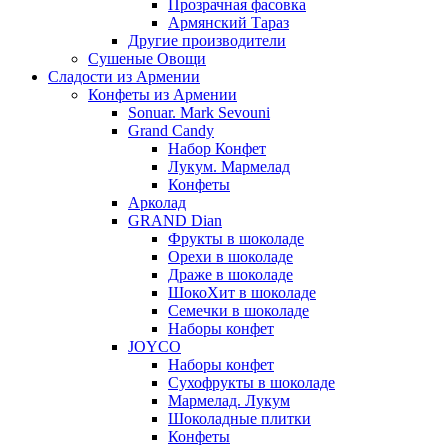
Прозрачная фасовка
Армянский Тараз
Другие производители
Сушеные Овощи
Сладости из Армении
Конфеты из Армении
Sonuar. Mark Sevouni
Grand Candy
Набор Конфет
Лукум. Мармелад
Конфеты
Арколад
GRAND Dian
Фрукты в шоколаде
Орехи в шоколаде
Драже в шоколаде
ШокоХит в шоколаде
Семечки в шоколаде
Наборы конфет
JOYCO
Наборы конфет
Сухофрукты в шоколаде
Мармелад. Лукум
Шоколадные плитки
Конфеты