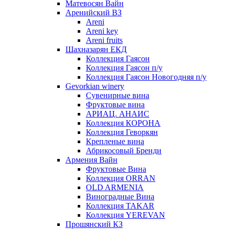
Матевосян Вайн
Аренийский ВЗ
Areni
Areni key
Areni fruits
Шахназарян ЕКД
Коллекция Гаясон
Коллекция Гаясон п/у
Коллекция Гаясон Новогодняя п/у
Gevorkian winery
Сувенирные вина
Фруктовые вина
АРИАЦ. АНАИС
Коллекция КОРОНА
Коллекция Геворкян
Крепленые вина
Абрикосовый Бренди
Армения Вайн
Фруктовые Вина
Коллекция ORRAN
OLD ARMENIA
Виноградные Вина
Коллекция TAKAR
Коллекция YEREVAN
Прошянский КЗ