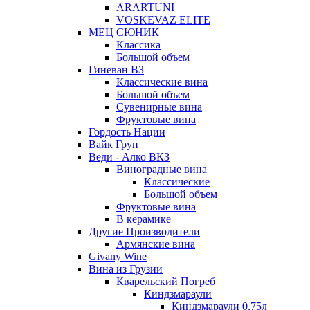
ARARTUNI
VOSKEVAZ ELITE
МЕЦ СЮНИК
Классика
Большой объем
Гиневан ВЗ
Классические вина
Большой объем
Сувенирные вина
Фруктовые вина
Гордость Нации
Вайк Груп
Веди - Алко ВКЗ
Виноградные вина
Классические
Большой объем
Фруктовые вина
В керамике
Другие Производители
Армянские вина
Givany Wine
Вина из Грузии
Кварельский Погреб
Киндзмараули
Киндзмараули 0,75л