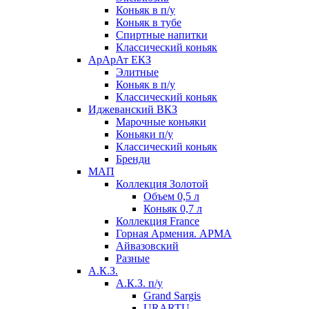
Коньяк в п/у
Коньяк в тубе
Спиртные напитки
Классический коньяк
АрАрАт ЕКЗ
Элитные
Коньяк в п/у
Классический коньяк
Иджеванский ВКЗ
Марочные коньяки
Коньяки п/у
Классический коньяк
Бренди
МАП
Коллекция Золотой
Объем 0,5 л
Коньяк 0,7 л
Коллекция France
Горная Армения. АРМА
Айвазовский
Разные
А.К.З.
А.К.З. п/у
Grand Sargis
URARTU