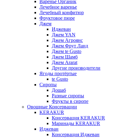
Варенье Органик
Лечебное варенье
Лечебный конфитюр
Фруктовое пюре
Джем
Иджеван
Джем YAN
Джем Агроянс
Джем Фрут Ланд
Джем te Gusto
Джем Шамб
Джем Ararat
Другие производители
Ягоды протёртые
te Gusto
Сиропы
Дошаб
Разные сиропы
Фрукты в сиропе
Овощные Консервации
KERAKUR
Консервация KERAKUR
Маринады KERAKUR
Иджеван
Консервация Иджеван