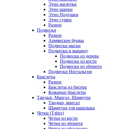
Этно жилетки
Этно шапки
Этно Подушки
Этно сумки
Разное
Подвески
Разное
Армянские буквы
Подвески маски
Подвески в машину
Подвески из дерева
Подвески из кости
Подвески из эбонита
Подвески Ностальгия
Браслеты
Разное
Браслеты из бисера
Кожаные браслеты
Тандыр, Мангал, Шампура
Тандыр, мангал
Шампура для шашлыка
Четки (Тзбех)
Четки из кости
Четки из эбонита
Четки из обсидиана