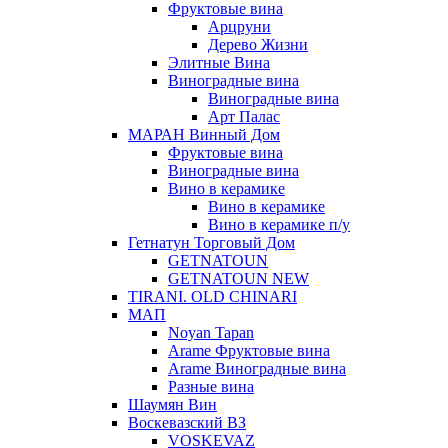
Фруктовые вина
Арцруни
Дерево Жизни
Элитные Вина
Виноградные вина
Виноградные вина
Арт Палас
МАРАН Винный Дом
Фруктовые вина
Виноградные вина
Вино в керамике
Вино в керамике
Вино в керамике п/у
Гетнатун Торговый Дом
GETNATOUN
GETNATOUN NEW
TIRANI. OLD CHINARI
МАП
Noyan Tapan
Arame Фруктовые вина
Arame Виноградные вина
Разные вина
Шаумян Вин
Воскевазский ВЗ
VOSKEVAZ