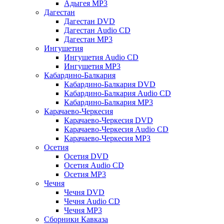
Адыгея MP3
Дагестан
Дагестан DVD
Дагестан Audio CD
Дагестан MP3
Ингушетия
Ингушетия Audio CD
Ингушетия MP3
Кабардино-Балкария
Кабардино-Балкария DVD
Кабардино-Балкария Audio CD
Кабардино-Балкария MP3
Карачаево-Черкесия
Карачаево-Черкесия DVD
Карачаево-Черкесия Audio CD
Карачаево-Черкесия MP3
Осетия
Осетия DVD
Осетия Audio CD
Осетия MP3
Чечня
Чечня DVD
Чечня Audio CD
Чечня MP3
Сборники Кавказа