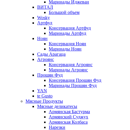
Маринады Иджеван
ВИТАЛ
Большой объем
Wosky
Артфуд
Консервация Артфуд
Маринады Артфуд
Ноян
Консервация Ноян
Маринады Ноян
Сады Арагаца
Агроянс
Консервация Агроянс
Маринады Агроянс
Прошян Фуд
Консервация Прошян Фуд
Маринады Прошян Фуд
YAN
te Gusto
Мясные Продукты
Мясные деликатесы
Армянская Бастурма
Армянский Суджух
Армянская Колбаса
Нарезки