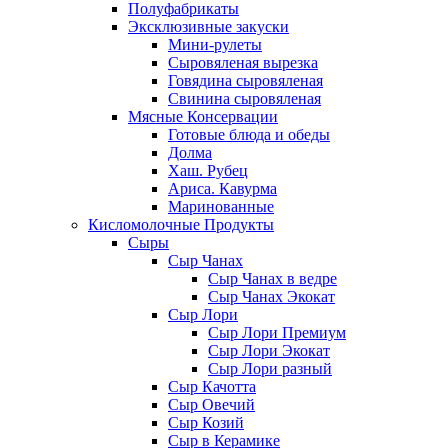
Полуфабрикаты
Эксклюзивные закуски
Мини-рулеты
Сыровяленая вырезка
Говядина сыровяленая
Свинина сыровяленая
Мясные Консервации
Готовые блюда и обеды
Долма
Хаш. Рубец
Ариса. Кавурма
Маринованные
Кисломолочные Продукты
Сыры
Сыр Чанах
Сыр Чанах в ведре
Сыр Чанах Экокат
Сыр Лори
Сыр Лори Премиум
Сыр Лори Экокат
Сыр Лори разный
Сыр Качотта
Сыр Овечий
Сыр Козий
Сыр в Керамике