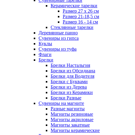
Сувенирные тарелки
Керамические тарелки
Размер 27 х 26 см
Размер 21-18,5 см
Размер 16 - 14 см
Стеклянные тарелки
Деревянные панно
Сувениры из гипса
Куклы
Сувениры из туфа
Флаги
Брелки
Брелки Настальгия
Брелки из Обсидиана
Брелки для Водителя
Брелки с Буквами
Брелки из Дерева
Брелки из Керамики
Брелки Разные
Сувениры на магните
Разные магниты
Магниты резиновые
Магниты акриловые
Магниты закатные
Магниты керамические