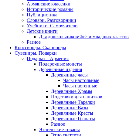
Армянские классики
Исторические романы
Публицистика
Словари. Разговорники
Учебники. Самоучители
Детские книги
Для дошкольников<br> и младших классов
Разное
Кроссворды. Сканворды
Сувениры. Подарки
Подарки – Армения
Подарочные монеты
Деревянные изделия
Деревянные часы
Часы настольные
Часы настенные
Деревянные Храмы
Подставки для напитков
Деревянные Тарелки
Деревянные Вазы
Деревянные Кресты
Деревянные Гранаты
Разное
Этнические товары
Этно скатерти