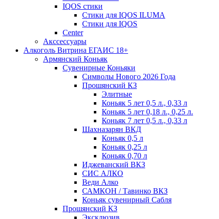
IQOS стики
Стики для IQOS ILUMA
Стики для IQOS
Сenter
Акссессуары
Алкоголь Витрина ЕГАИС 18+
Армянский Коньяк
Сувенирные Коньяки
Символы Нового 2026 Года
Прошянский КЗ
Элитные
Коньяк 5 лет 0,5 л., 0,33 л
Коньяк 5 лет 0,18 л., 0,25 л.
Коньяк 7 лет 0,5 л., 0,33 л
Шахназарян ВКД
Коньяк 0,5 л
Коньяк 0,25 л
Коньяк 0,70 л
Иджеванский ВКЗ
СИС АЛКО
Веди Алко
САМКОН / Тавинко ВКЗ
Коньяк сувенирный Сабля
Прошянский КЗ
Эксклюзив