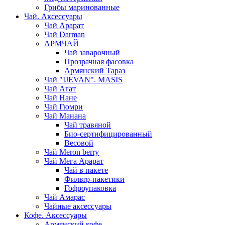
Грибы маринованные
Чай. Аксессуары
Чай Арарат
Чай Darman
АРМЧАЙ
Чай заварочный
Прозрачная фасовка
Армянский Тараз
Чай "IJEVAN". MASIS
Чай Агат
Чай Нане
Чай Гюмри
Чай Манана
Чай травяной
Био-сертифицированный
Весовой
Чай Meron berry
Чай Мега Арарат
Чай в пакете
Фильтр-пакетики
Гофроупаковка
Чай Амарас
Чайные аксессуары
Кофе. Аксессуары
Армянский кофе