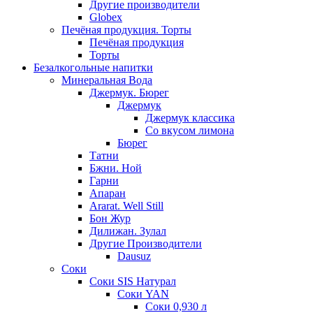
Другие производители
Globex
Печёная продукция. Торты
Печёная продукция
Торты
Безалкогольные напитки
Минеральная Вода
Джермук. Бюрег
Джермук
Джермук классика
Со вкусом лимона
Бюрег
Татни
Бжни. Ной
Гарни
Апаран
Ararat. Well Still
Бон Жур
Дилижан. Зулал
Другие Производители
Dausuz
Соки
Соки SIS Натурал
Соки YAN
Соки 0,930 л