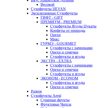
Вкус Араратской Долины
Весовой
Сухофрукты IJEVAN
Эксклюзивные Сухофрукты
ГИФТ - GIFT
ПРЕМИУМ - PREMIUM
Сухофрукты Ягоды Цукаты
Конфеты от природы
Орехи
Микс
ГУРМЭ - GOURMET
Сухофрукты с начинками
Орехи и семечки
Сухофрукты и ягоды
ЭКСТРА - EXTRA
Сухофрукты с начинками
Орехи и семечки
Сухофрукты и ягоды
ЭКОНОМ - ECONOM
Сухофрукты и ягоды
Орехи и семечки
Разное
Сухофрукты Aregi
Сушеные фрукты
Фруктовые Чипсы