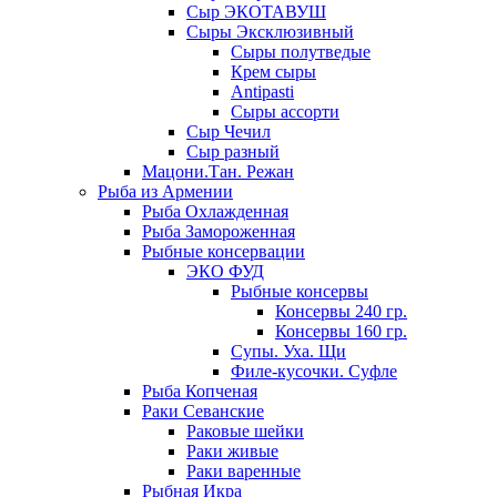
Сыр ЭКОТАВУШ
Сыры Эксклюзивный
Сыры полутведые
Крем сыры
Antipasti
Сыры ассорти
Сыр Чечил
Сыр разный
Мацони.Тан. Режан
Рыба из Армении
Рыба Охлажденная
Рыба Замороженная
Рыбные консервации
ЭКО ФУД
Рыбные консервы
Консервы 240 гр.
Консервы 160 гр.
Супы. Уха. Щи
Филе-кусочки. Суфле
Рыба Копченая
Раки Севанские
Раковые шейки
Раки живые
Раки варенные
Рыбная Икра