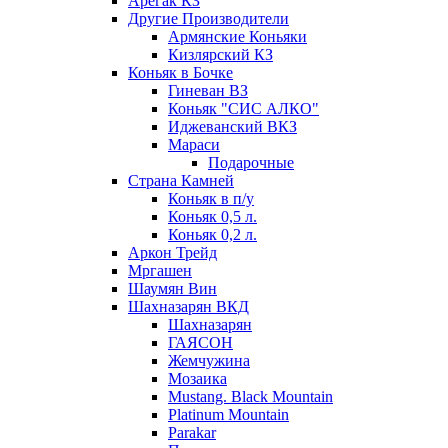
Арегак КЗ
Другие Производители
Армянские Коньяки
Кизлярский КЗ
Коньяк в Бочке
Гиневан ВЗ
Коньяк "СИС АЛКО"
Иджеванский ВКЗ
Мараси
Подарочные
Страна Камней
Коньяк в п/у
Коньяк 0,5 л.
Коньяк 0,2 л.
Аркон Трейд
Мргашен
Шаумян Вин
Шахназарян ВКД
Шахназарян
ГАЯСОН
Жемчужина
Мозаика
Mustang. Black Mountain
Platinum Mountain
Parakar