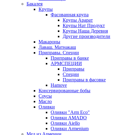
Бакалея
Крупы
Фасованная крупа
Крупы Арарат
Крупы Нат Продукт
Крупы Наша Деревня
Другие производители
Макароны
Лаваш. Матнакаш
Приправы. Специи
Приправы в банке
АРМСПЕЦИИ
Приправы
Специи
Приправы в фасовке
Hamove
Консервированные бобы
Соусы
Масло
Оливки
Оливки "Arm Eco"
Оливки AMADO
Оливки Aiello
Оливки Armenium
Мед из Армении