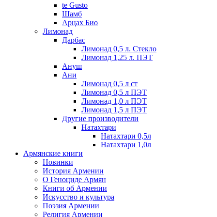
te Gusto
Шамб
Арцах Био
Лимонад
Дарбас
Лимонад 0,5 л. Стекло
Лимонад 1,25 л. ПЭТ
Ануш
Ани
Лимонад 0,5 л ст
Лимонад 0,5 л ПЭТ
Лимонад 1,0 л ПЭТ
Лимонад 1,5 л ПЭТ
Другие производители
Натахтари
Натахтари 0,5л
Натахтари 1,0л
Армянские книги
Новинки
История Армении
О Геноциде Армян
Книги об Армении
Иcкусство и культура
Поэзия Армении
Религия Армении