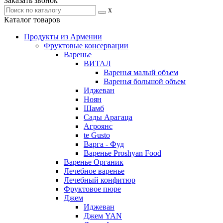
Заказать звонок
x
Каталог товаров
Продукты из Армении
Фруктовые консервации
Варенье
ВИТАЛ
Варенья малый объем
Варенья большой объем
Иджеван
Ноян
Шамб
Сады Арагаца
Агроянс
te Gusto
Варга - Фуд
Варенье Proshyan Food
Варенье Органик
Лечебное варенье
Лечебный конфитюр
Фруктовое пюре
Джем
Иджеван
Джем YAN