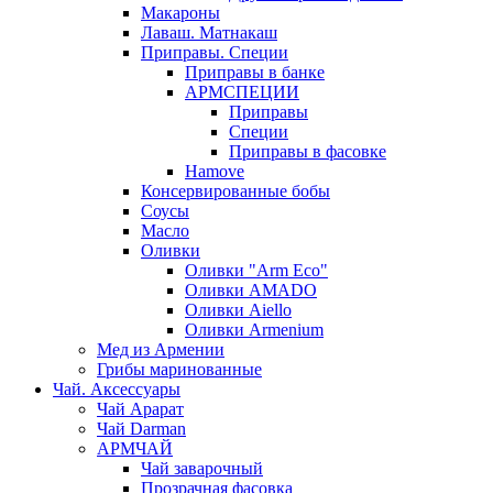
Макароны
Лаваш. Матнакаш
Приправы. Специи
Приправы в банке
АРМСПЕЦИИ
Приправы
Специи
Приправы в фасовке
Hamove
Консервированные бобы
Соусы
Масло
Оливки
Оливки "Arm Eco"
Оливки AMADO
Оливки Aiello
Оливки Armenium
Мед из Армении
Грибы маринованные
Чай. Аксессуары
Чай Арарат
Чай Darman
АРМЧАЙ
Чай заварочный
Прозрачная фасовка