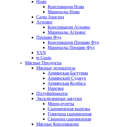
Ноян
Консервация Ноян
Маринады Ноян
Сады Арагаца
Агроянс
Консервация Агроянс
Маринады Агроянс
Прошян Фуд
Консервация Прошян Фуд
Маринады Прошян Фуд
YAN
te Gusto
Мясные Продукты
Мясные деликатесы
Армянская Бастурма
Армянский Суджух
Армянская Колбаса
Нарезки
Полуфабрикаты
Эксклюзивные закуски
Мини-рулеты
Сыровяленая вырезка
Говядина сыровяленая
Свинина сыровяленая
Мясные Консервации