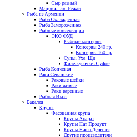
Сыр разный
Мацони.Тан. Режан
Рыба из Армении
Рыба Охлажденная
Рыба Замороженная
Рыбные консервации
ЭКО ФУД
Рыбные консервы
Консервы 240 гр.
Консервы 160 гр.
Супы. Уха. Щи
Филе-кусочки. Суфле
Рыба Копченая
Раки Севанские
Раковые шейки
Раки живые
Раки варенные
Рыбная Икра
Бакалея
Крупы
Фасованная крупа
Крупы Арарат
Крупы Нат Продукт
Крупы Наша Деревня
Другие производители