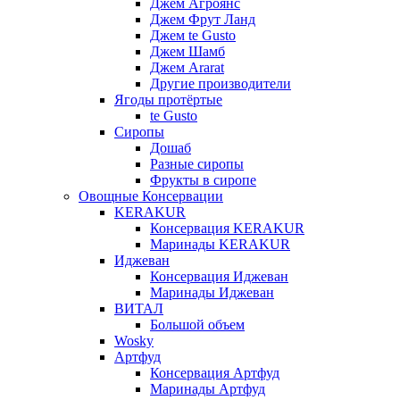
Джем Агроянс
Джем Фрут Ланд
Джем te Gusto
Джем Шамб
Джем Ararat
Другие производители
Ягоды протёртые
te Gusto
Сиропы
Дошаб
Разные сиропы
Фрукты в сиропе
Овощные Консервации
KERAKUR
Консервация KERAKUR
Маринады KERAKUR
Иджеван
Консервация Иджеван
Маринады Иджеван
ВИТАЛ
Большой объем
Wosky
Артфуд
Консервация Артфуд
Маринады Артфуд