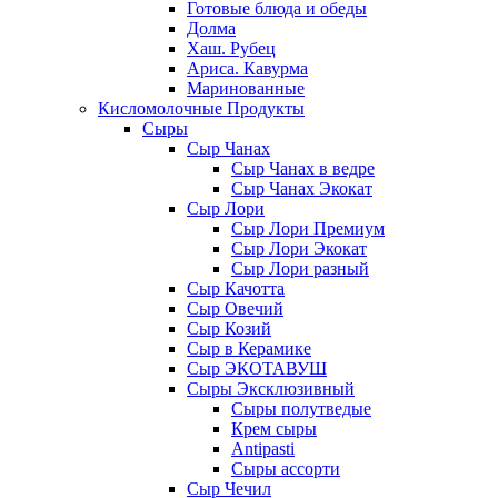
Готовые блюда и обеды
Долма
Хаш. Рубец
Ариса. Кавурма
Маринованные
Кисломолочные Продукты
Сыры
Сыр Чанах
Сыр Чанах в ведре
Сыр Чанах Экокат
Сыр Лори
Сыр Лори Премиум
Сыр Лори Экокат
Сыр Лори разный
Сыр Качотта
Сыр Овечий
Сыр Козий
Сыр в Керамике
Сыр ЭКОТАВУШ
Сыры Эксклюзивный
Сыры полутведые
Крем сыры
Antipasti
Сыры ассорти
Сыр Чечил