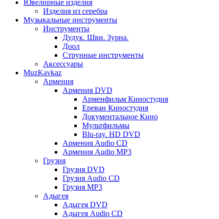
Ювелирные изделия
Изделия из серебра
Музыкальные инструменты
Инструменты
Дудук. Шви. Зурна.
Доол
Струнные инструменты
Аксессуары
MuzKavkaz
Армения
Армения DVD
Арменфильм Киностудия
Ереван Киностудия
Документальное Кино
Мультфильмы
Blu-ray. HD DVD
Армения Audio CD
Армения Audio MP3
Грузия
Грузия DVD
Грузия Audio CD
Грузия MP3
Адыгея
Адыгея DVD
Адыгея Audio CD