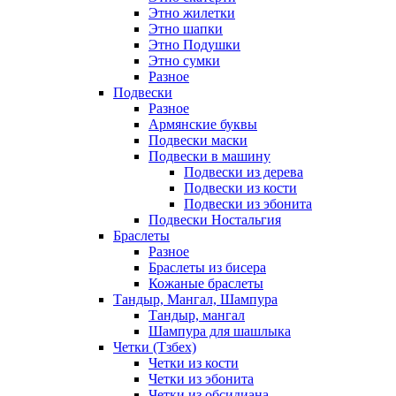
Этно жилетки
Этно шапки
Этно Подушки
Этно сумки
Разное
Подвески
Разное
Армянские буквы
Подвески маски
Подвески в машину
Подвески из дерева
Подвески из кости
Подвески из эбонита
Подвески Ностальгия
Браслеты
Разное
Браслеты из бисера
Кожаные браслеты
Тандыр, Мангал, Шампура
Тандыр, мангал
Шампура для шашлыка
Четки (Тзбех)
Четки из кости
Четки из эбонита
Четки из обсидиана