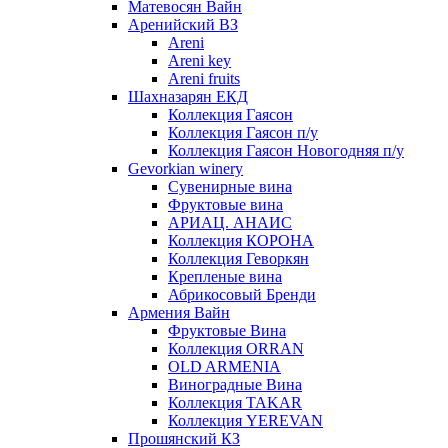
Матевосян Вайн
Аренийский ВЗ
Areni
Areni key
Areni fruits
Шахназарян ЕКД
Коллекция Гаясон
Коллекция Гаясон п/у
Коллекция Гаясон Новогодняя п/у
Gevorkian winery
Сувенирные вина
Фруктовые вина
АРИАЦ. АНАИС
Коллекция КОРОНА
Коллекция Геворкян
Крепленые вина
Абрикосовый Бренди
Армения Вайн
Фруктовые Вина
Коллекция ORRAN
OLD ARMENIA
Виноградные Вина
Коллекция TAKAR
Коллекция YEREVAN
Прошянский КЗ