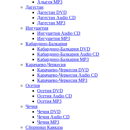
Адыгея MP3
Дагестан
Дагестан DVD
Дагестан Audio CD
Дагестан MP3
Ингушетия
Ингушетия Audio CD
Ингушетия MP3
Кабардино-Балкария
Кабардино-Балкария DVD
Кабардино-Балкария Audio CD
Кабардино-Балкария MP3
Карачаево-Черкесия
Карачаево-Черкесия DVD
Карачаево-Черкесия Audio CD
Карачаево-Черкесия MP3
Осетия
Осетия DVD
Осетия Audio CD
Осетия MP3
Чечня
Чечня DVD
Чечня Audio CD
Чечня MP3
Сборники Кавказа