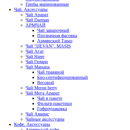
Грибы маринованные
Чай. Аксессуары
Чай Арарат
Чай Darman
АРМЧАЙ
Чай заварочный
Прозрачная фасовка
Армянский Тараз
Чай "IJEVAN". MASIS
Чай Агат
Чай Нане
Чай Гюмри
Чай Манана
Чай травяной
Био-сертифицированный
Весовой
Чай Meron berry
Чай Мега Арарат
Чай в пакете
Фильтр-пакетики
Гофроупаковка
Чай Амарас
Чайные аксессуары
Кофе. Аксессуары
Армянский кофе