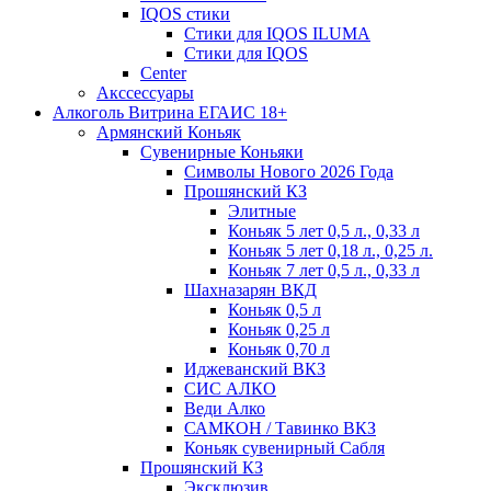
IQOS стики
Стики для IQOS ILUMA
Стики для IQOS
Сenter
Акссессуары
Алкоголь Витрина ЕГАИС 18+
Армянский Коньяк
Сувенирные Коньяки
Символы Нового 2026 Года
Прошянский КЗ
Элитные
Коньяк 5 лет 0,5 л., 0,33 л
Коньяк 5 лет 0,18 л., 0,25 л.
Коньяк 7 лет 0,5 л., 0,33 л
Шахназарян ВКД
Коньяк 0,5 л
Коньяк 0,25 л
Коньяк 0,70 л
Иджеванский ВКЗ
СИС АЛКО
Веди Алко
САМКОН / Тавинко ВКЗ
Коньяк сувенирный Сабля
Прошянский КЗ
Эксклюзив