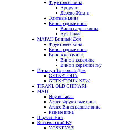
Фруктовые вина
Арцруни
Дерево Жизни
Элитные Вина
Виноградные вина
Виноградные вина
Арт Палас
МАРАН Винный Дом
Фруктовые вина
Виноградные вина
Вино в керамике
Вино в керамике
Вино в керамике п/у
Гетнатун Торговый Дом
GETNATOUN
GETNATOUN NEW
TIRANI. OLD CHINARI
МАП
Noyan Tapan
Arame Фруктовые вина
Arame Виноградные вина
Разные вина
Шаумян Вин
Воскевазский ВЗ
VOSKEVAZ