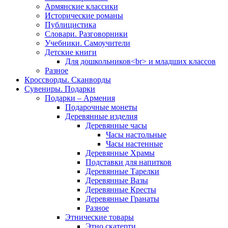
Армянские классики
Исторические романы
Публицистика
Словари. Разговорники
Учебники. Самоучители
Детские книги
Для дошкольников<br> и младших классов
Разное
Кроссворды. Сканворды
Сувениры. Подарки
Подарки – Армения
Подарочные монеты
Деревянные изделия
Деревянные часы
Часы настольные
Часы настенные
Деревянные Храмы
Подставки для напитков
Деревянные Тарелки
Деревянные Вазы
Деревянные Кресты
Деревянные Гранаты
Разное
Этнические товары
Этно скатерти