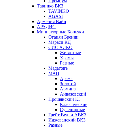
Премиум
Тавинко ВКЗ
TAVINKO
AGASI
Армения Вайн
АРАДИС
Миниатюрные Коньяки
Оганян Бренди
Мараси КД
СИС АЛКО
Животные
Храмы
Разные
Мадатовъ
МАП
Арамэ
Золотой
Армина
Айвазовский
Прошянский КЗ
Классические
Сувенирные
Грейт Велли АВКЗ
Иджеванский ВКЗ
Разные