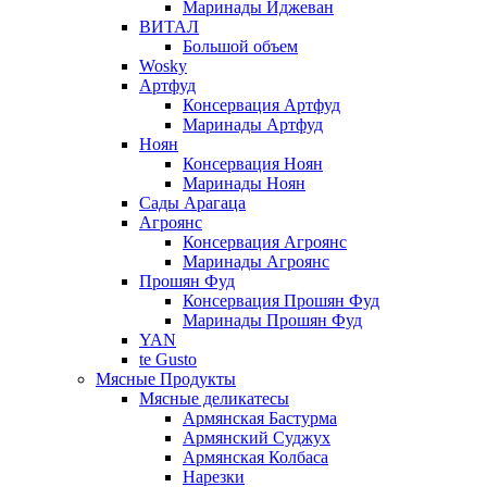
Маринады Иджеван
ВИТАЛ
Большой объем
Wosky
Артфуд
Консервация Артфуд
Маринады Артфуд
Ноян
Консервация Ноян
Маринады Ноян
Сады Арагаца
Агроянс
Консервация Агроянс
Маринады Агроянс
Прошян Фуд
Консервация Прошян Фуд
Маринады Прошян Фуд
YAN
te Gusto
Мясные Продукты
Мясные деликатесы
Армянская Бастурма
Армянский Суджух
Армянская Колбаса
Нарезки