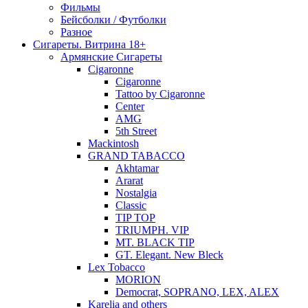
Фильмы
Бейсболки / Футболки
Разное
Сигареты. Витрина 18+
Армянские Сигареты
Cigaronne
Cigaronne
Tattoo by Cigaronne
Center
AMG
5th Street
Mackintosh
GRAND TABACCO
Akhtamar
Ararat
Nostalgia
Classic
TIP TOP
TRIUMPH. VIP
MT. BLACK TIP
GT. Elegant. New Bleck
Lex Tobacco
MORION
Democrat, SOPRANO, LEX, ALEX
Karelia and others