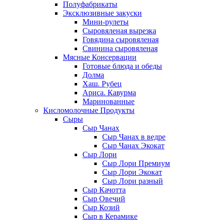
Полуфабрикаты
Эксклюзивные закуски
Мини-рулеты
Сыровяленая вырезка
Говядина сыровяленая
Свинина сыровяленая
Мясные Консервации
Готовые блюда и обеды
Долма
Хаш. Рубец
Ариса. Кавурма
Маринованные
Кисломолочные Продукты
Сыры
Сыр Чанах
Сыр Чанах в ведре
Сыр Чанах Экокат
Сыр Лори
Сыр Лори Премиум
Сыр Лори Экокат
Сыр Лори разный
Сыр Качотта
Сыр Овечий
Сыр Козий
Сыр в Керамике