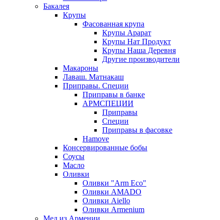
Бакалея
Крупы
Фасованная крупа
Крупы Арарат
Крупы Нат Продукт
Крупы Наша Деревня
Другие производители
Макароны
Лаваш. Матнакаш
Приправы. Специи
Приправы в банке
АРМСПЕЦИИ
Приправы
Специи
Приправы в фасовке
Hamove
Консервированные бобы
Соусы
Масло
Оливки
Оливки "Arm Eco"
Оливки AMADO
Оливки Aiello
Оливки Armenium
Мед из Армении