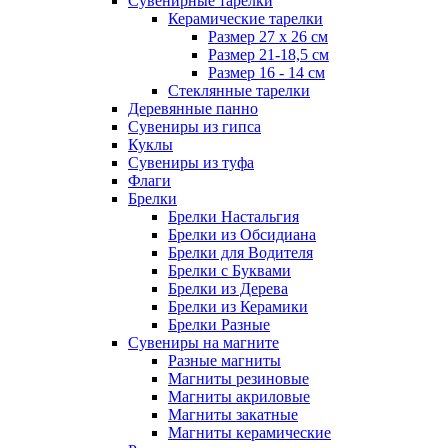
Сувенирные тарелки
Керамические тарелки
Размер 27 х 26 см
Размер 21-18,5 см
Размер 16 - 14 см
Стеклянные тарелки
Деревянные панно
Сувениры из гипса
Куклы
Сувениры из туфа
Флаги
Брелки
Брелки Настальгия
Брелки из Обсидиана
Брелки для Водителя
Брелки с Буквами
Брелки из Дерева
Брелки из Керамики
Брелки Разные
Сувениры на магните
Разные магниты
Магниты резиновые
Магниты акриловые
Магниты закатные
Магниты керамические