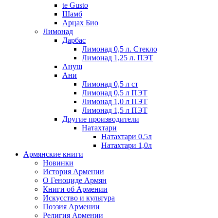
te Gusto
Шамб
Арцах Био
Лимонад
Дарбас
Лимонад 0,5 л. Стекло
Лимонад 1,25 л. ПЭТ
Ануш
Ани
Лимонад 0,5 л ст
Лимонад 0,5 л ПЭТ
Лимонад 1,0 л ПЭТ
Лимонад 1,5 л ПЭТ
Другие производители
Натахтари
Натахтари 0,5л
Натахтари 1,0л
Армянские книги
Новинки
История Армении
О Геноциде Армян
Книги об Армении
Иcкусство и культура
Поэзия Армении
Религия Армении