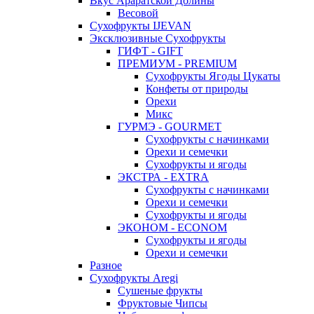
Вкус Араратской Долины
Весовой
Сухофрукты IJEVAN
Эксклюзивные Сухофрукты
ГИФТ - GIFT
ПРЕМИУМ - PREMIUM
Сухофрукты Ягоды Цукаты
Конфеты от природы
Орехи
Микс
ГУРМЭ - GOURMET
Сухофрукты с начинками
Орехи и семечки
Сухофрукты и ягоды
ЭКСТРА - EXTRA
Сухофрукты с начинками
Орехи и семечки
Сухофрукты и ягоды
ЭКОНОМ - ECONOM
Сухофрукты и ягоды
Орехи и семечки
Разное
Сухофрукты Aregi
Сушеные фрукты
Фруктовые Чипсы