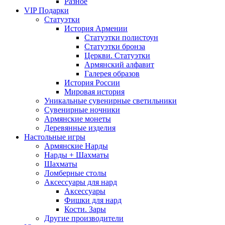
Разное
VIP Подарки
Статуэтки
История Армении
Статуэтки полистоун
Статуэтки бронза
Церкви. Статуэтки
Армянский алфавит
Галерея образов
История России
Мировая история
Уникальные сувенирные светильники
Сувенирные ночники
Армянские монеты
Деревянные изделия
Настольные игры
Армянские Нарды
Нарды + Шахматы
Шахматы
Ломберные столы
Аксессуары для нард
Аксессуары
Фишки для нард
Кости. Зары
Другие производители