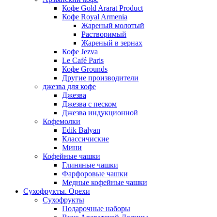
Кофе Gold Ararat Product
Кофе Royal Armenia
Жареный молотый
Растворимый
Жареный в зернах
Кофе Jezva
Le Café Paris
Кофе Grounds
Другие производители
джезва для кофе
Джезва
Джезва с песком
Джезва индукционной
Кофемолки
Edik Balyan
Классичиские
Мини
Кофейные чашки
Глиняные чашки
Фарфоровые чашки
Медные кофейные чашки
Сухофрукты. Орехи
Сухофрукты
Подарочные наборы