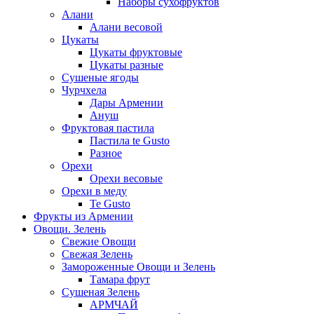
Наборы сухофруктов
Алани
Алани весовой
Цукаты
Цукаты фруктовые
Цукаты разные
Сушеные ягоды
Чурчхела
Дары Армении
Ануш
Фруктовая пастила
Пастила te Gusto
Разное
Орехи
Орехи весовые
Орехи в меду
Te Gusto
Фрукты из Армении
Овощи. Зелень
Свежие Овощи
Свежая Зелень
Замороженные Овощи и Зелень
Тамара фрут
Сушеная Зелень
АРМЧАЙ