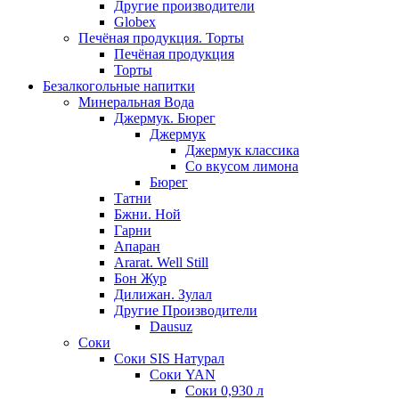
Другие производители
Globex
Печёная продукция. Торты
Печёная продукция
Торты
Безалкогольные напитки
Минеральная Вода
Джермук. Бюрег
Джермук
Джермук классика
Со вкусом лимона
Бюрег
Татни
Бжни. Ной
Гарни
Апаран
Ararat. Well Still
Бон Жур
Дилижан. Зулал
Другие Производители
Dausuz
Соки
Соки SIS Натурал
Соки YAN
Соки 0,930 л