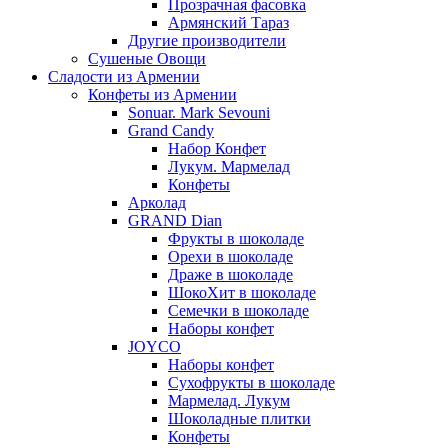
Прозрачная фасовка
Армянский Тараз
Другие производители
Сушеные Овощи
Сладости из Армении
Конфеты из Армении
Sonuar. Mark Sevouni
Grand Candy
Набор Конфет
Лукум. Мармелад
Конфеты
Арколад
GRAND Dian
Фрукты в шоколаде
Орехи в шоколаде
Драже в шоколаде
ШокоХит в шоколаде
Семечки в шоколаде
Наборы конфет
JOYCO
Наборы конфет
Сухофрукты в шоколаде
Мармелад. Лукум
Шоколадные плитки
Конфеты