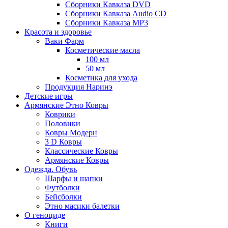
Сборники Кавказа DVD
Сборники Кавказа Audio CD
Сборники Кавказа MP3
Красота и здоровье
Ваки Фарм
Косметические масла
100 мл
50 мл
Косметика для ухода
Продукция Наринэ
Детские игры
Армянские Этно Ковры
Коврики
Половики
Ковры Модерн
3 D Ковры
Классические Ковры
Армянские Ковры
Одежда. Обувь
Шарфы и шапки
Футболки
Бейсболки
Этно масики балетки
О геноциде
Книги