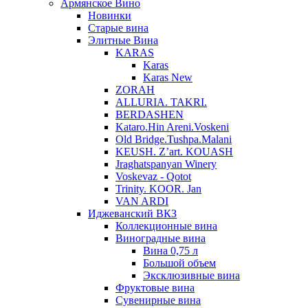
Армянское Вино
Новинки
Старые вина
Элитные Вина
KARAS
Karas
Karas New
ZORAH
ALLURIA. TAKRI.
BERDASHEN
Kataro.Hin Areni.Voskeni
Old Bridge.Tushpa.Malani
KEUSH. Z’art. KOUASH
Jraghatspanyan Winery
Voskevaz - Qotot
Trinity. KOOR. Jan
VAN ARDI
Иджеванский ВКЗ
Коллекционные вина
Виноградные вина
Вина 0,75 л
Большой объем
Эксклюзивные вина
Фруктовые вина
Cувенирные вина