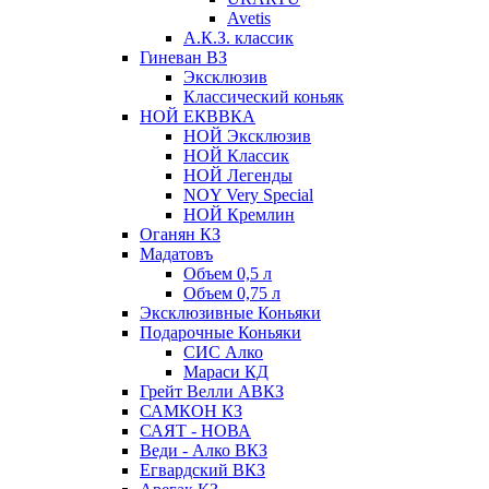
Avetis
А.К.З. классик
Гиневан ВЗ
Эксклюзив
Классический коньяк
НОЙ ЕКВВКА
НОЙ Эксклюзив
НОЙ Классик
НОЙ Легенды
NOY Very Speсial
НОЙ Кремлин
Оганян КЗ
Мадатовъ
Объем 0,5 л
Объем 0,75 л
Эксклюзивные Коньяки
Подарочные Коньяки
СИС Алко
Мараси КД
Грейт Велли АВКЗ
САМКОН КЗ
САЯТ - НОВА
Веди - Алко ВКЗ
Егвардский ВКЗ