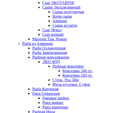
Сыр ЭКОТАВУШ
Сыры Эксклюзивный
Сыры полутведые
Крем сыры
Antipasti
Сыры ассорти
Сыр Чечил
Сыр разный
Мацони.Тан. Режан
Рыба из Армении
Рыба Охлажденная
Рыба Замороженная
Рыбные консервации
ЭКО ФУД
Рыбные консервы
Консервы 240 гр.
Консервы 160 гр.
Супы. Уха. Щи
Филе-кусочки. Суфле
Рыба Копченая
Раки Севанские
Раковые шейки
Раки живые
Раки варенные
Рыбная Икра