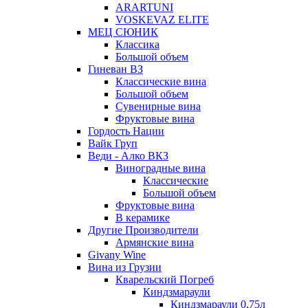
ARARTUNI
VOSKEVAZ ELITE
МЕЦ СЮНИК
Классика
Большой объем
Гиневан ВЗ
Классические вина
Большой объем
Сувенирные вина
Фруктовые вина
Гордость Нации
Вайк Груп
Веди - Алко ВКЗ
Виноградные вина
Классические
Большой объем
Фруктовые вина
В керамике
Другие Производители
Армянские вина
Givany Wine
Вина из Грузии
Кварельский Погреб
Киндзмараули
Киндзмараули 0,75л