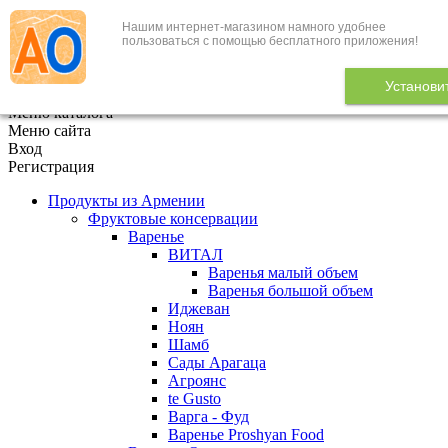
Нашим интернет-магазином намного удобнее
+7 (495) 646-888-1
пользоваться с помощью бесплатного приложения!
В корзине
0
товаров
Установи
x
Меню каталога
Меню сайта
Вход
Регистрация
Продукты из Армении
Фруктовые консервации
Варенье
ВИТАЛ
Варенья малый объем
Варенья большой объем
Иджеван
Ноян
Шамб
Сады Арагаца
Агроянс
te Gusto
Варга - Фуд
Варенье Proshyan Food