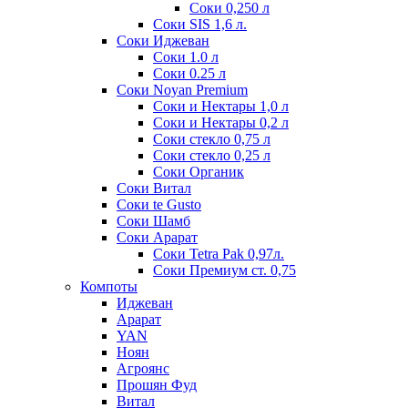
Соки 0,250 л
Соки SIS 1,6 л.
Соки Иджеван
Соки 1.0 л
Соки 0.25 л
Соки Noyan Premium
Соки и Нектары 1,0 л
Соки и Нектары 0,2 л
Соки стекло 0,75 л
Соки стекло 0,25 л
Соки Органик
Соки Витал
Соки te Gusto
Соки Шамб
Соки Арарат
Соки Tetra Pak 0,97л.
Соки Премиум ст. 0,75
Компоты
Иджеван
Арарат
YAN
Ноян
Агроянс
Прошян Фуд
Витал