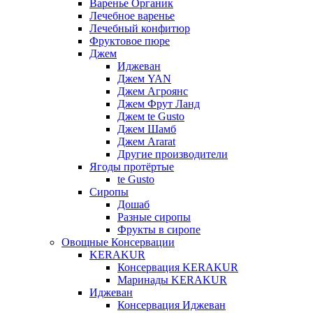
Варенье Органик
Лечебное варенье
Лечебный конфитюр
Фруктовое пюре
Джем
Иджеван
Джем YAN
Джем Агроянс
Джем Фрут Ланд
Джем te Gusto
Джем Шамб
Джем Ararat
Другие производители
Ягоды протёртые
te Gusto
Сиропы
Дошаб
Разные сиропы
Фрукты в сиропе
Овощные Консервации
KERAKUR
Консервация KERAKUR
Маринады KERAKUR
Иджеван
Консервация Иджеван