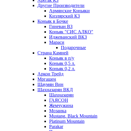
Арегак КЗ
Другие Производители
Армянские Коньяки
Кизлярский КЗ
Коньяк в Бочке
Гиневан ВЗ
Коньяк "СИС АЛКО"
Иджеванский ВКЗ
Мараси
Подарочные
Страна Камней
Коньяк в п/у
Коньяк 0,5 л.
Коньяк 0,2 л.
Аркон Трейд
Мргашен
Шаумян Вин
Шахназарян ВКД
Шахназарян
ГАЯСОН
Жемчужина
Мозаика
Mustang. Black Mountain
Platinum Mountain
Parakar