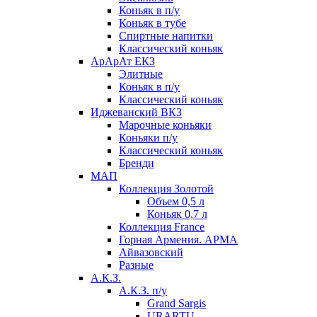
Коньяк в п/у
Коньяк в тубе
Спиртные напитки
Классический коньяк
АрАрАт ЕКЗ
Элитные
Коньяк в п/у
Классический коньяк
Иджеванский ВКЗ
Марочные коньяки
Коньяки п/у
Классический коньяк
Бренди
МАП
Коллекция Золотой
Объем 0,5 л
Коньяк 0,7 л
Коллекция France
Горная Армения. АРМА
Айвазовский
Разные
А.К.З.
А.К.З. п/у
Grand Sargis
URARTU