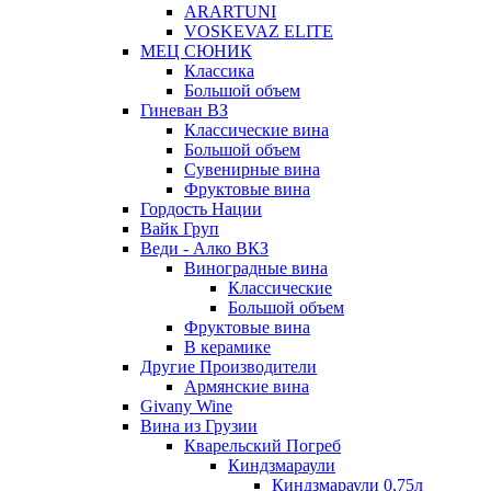
ARARTUNI
VOSKEVAZ ELITE
МЕЦ СЮНИК
Классика
Большой объем
Гиневан ВЗ
Классические вина
Большой объем
Сувенирные вина
Фруктовые вина
Гордость Нации
Вайк Груп
Веди - Алко ВКЗ
Виноградные вина
Классические
Большой объем
Фруктовые вина
В керамике
Другие Производители
Армянские вина
Givany Wine
Вина из Грузии
Кварельский Погреб
Киндзмараули
Киндзмараули 0,75л