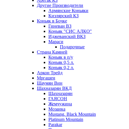
Арегак КЗ
Другие Производители
Армянские Коньяки
Кизлярский КЗ
Коньяк в Бочке
Гиневан ВЗ
Коньяк "СИС АЛКО"
Иджеванский ВКЗ
Мараси
Подарочные
Страна Камней
Коньяк в п/у
Коньяк 0,5 л.
Коньяк 0,2 л.
Аркон Трейд
Мргашен
Шаумян Вин
Шахназарян ВКД
Шахназарян
ГАЯСОН
Жемчужина
Мозаика
Mustang. Black Mountain
Platinum Mountain
Parakar