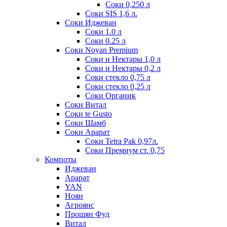
Соки 0,250 л
Соки SIS 1,6 л.
Соки Иджеван
Соки 1.0 л
Соки 0.25 л
Соки Noyan Premium
Соки и Нектары 1,0 л
Соки и Нектары 0,2 л
Соки стекло 0,75 л
Соки стекло 0,25 л
Соки Органик
Соки Витал
Соки te Gusto
Соки Шамб
Соки Арарат
Соки Tetra Pak 0,97л.
Соки Премиум ст. 0,75
Компоты
Иджеван
Арарат
YAN
Ноян
Агроянс
Прошян Фуд
Витал