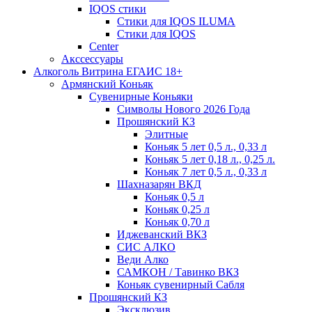
IQOS стики
Стики для IQOS ILUMA
Стики для IQOS
Сenter
Акссессуары
Алкоголь Витрина ЕГАИС 18+
Армянский Коньяк
Сувенирные Коньяки
Символы Нового 2026 Года
Прошянский КЗ
Элитные
Коньяк 5 лет 0,5 л., 0,33 л
Коньяк 5 лет 0,18 л., 0,25 л.
Коньяк 7 лет 0,5 л., 0,33 л
Шахназарян ВКД
Коньяк 0,5 л
Коньяк 0,25 л
Коньяк 0,70 л
Иджеванский ВКЗ
СИС АЛКО
Веди Алко
САМКОН / Тавинко ВКЗ
Коньяк сувенирный Сабля
Прошянский КЗ
Эксклюзив