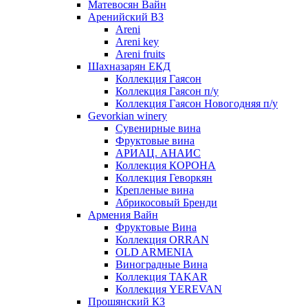
Матевосян Вайн
Аренийский ВЗ
Areni
Areni key
Areni fruits
Шахназарян ЕКД
Коллекция Гаясон
Коллекция Гаясон п/у
Коллекция Гаясон Новогодняя п/у
Gevorkian winery
Сувенирные вина
Фруктовые вина
АРИАЦ. АНАИС
Коллекция КОРОНА
Коллекция Геворкян
Крепленые вина
Абрикосовый Бренди
Армения Вайн
Фруктовые Вина
Коллекция ORRAN
OLD ARMENIA
Виноградные Вина
Коллекция TAKAR
Коллекция YEREVAN
Прошянский КЗ