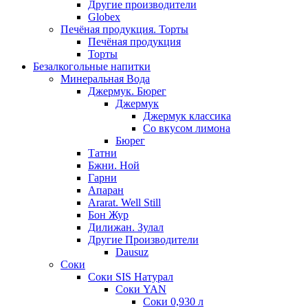
Другие производители
Globex
Печёная продукция. Торты
Печёная продукция
Торты
Безалкогольные напитки
Минеральная Вода
Джермук. Бюрег
Джермук
Джермук классика
Со вкусом лимона
Бюрег
Татни
Бжни. Ной
Гарни
Апаран
Ararat. Well Still
Бон Жур
Дилижан. Зулал
Другие Производители
Dausuz
Соки
Соки SIS Натурал
Соки YAN
Соки 0,930 л