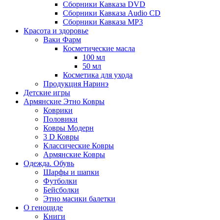
Сборники Кавказа DVD
Сборники Кавказа Audio CD
Сборники Кавказа MP3
Красота и здоровье
Ваки Фарм
Косметические масла
100 мл
50 мл
Косметика для ухода
Продукция Наринэ
Детские игры
Армянские Этно Ковры
Коврики
Половики
Ковры Модерн
3 D Ковры
Классические Ковры
Армянские Ковры
Одежда. Обувь
Шарфы и шапки
Футболки
Бейсболки
Этно масики балетки
О геноциде
Книги