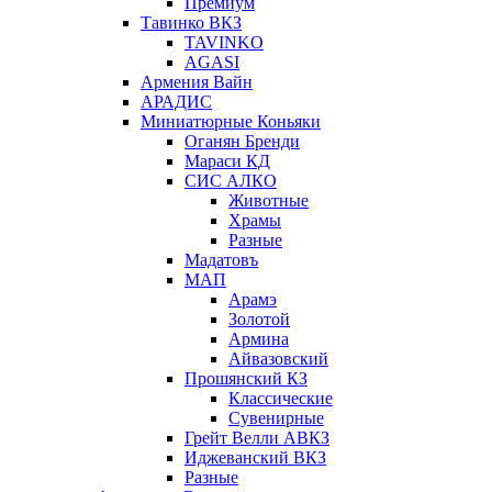
Премиум
Тавинко ВКЗ
TAVINKO
AGASI
Армения Вайн
АРАДИС
Миниатюрные Коньяки
Оганян Бренди
Мараси КД
СИС АЛКО
Животные
Храмы
Разные
Мадатовъ
МАП
Арамэ
Золотой
Армина
Айвазовский
Прошянский КЗ
Классические
Сувенирные
Грейт Велли АВКЗ
Иджеванский ВКЗ
Разные