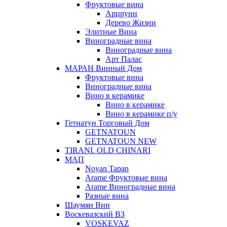
Фруктовые вина
Арцруни
Дерево Жизни
Элитные Вина
Виноградные вина
Виноградные вина
Арт Палас
МАРАН Винный Дом
Фруктовые вина
Виноградные вина
Вино в керамике
Вино в керамике
Вино в керамике п/у
Гетнатун Торговый Дом
GETNATOUN
GETNATOUN NEW
TIRANI. OLD CHINARI
МАП
Noyan Tapan
Arame Фруктовые вина
Arame Виноградные вина
Разные вина
Шаумян Вин
Воскевазский ВЗ
VOSKEVAZ