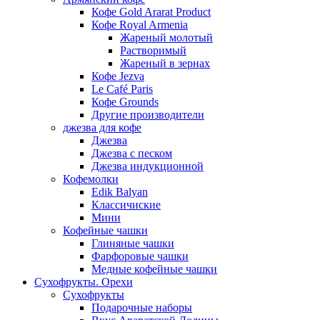
Кофе Gold Ararat Product
Кофе Royal Armenia
Жареный молотый
Растворимый
Жареный в зернах
Кофе Jezva
Le Café Paris
Кофе Grounds
Другие производители
джезва для кофе
Джезва
Джезва с песком
Джезва индукционной
Кофемолки
Edik Balyan
Классичиские
Мини
Кофейные чашки
Глиняные чашки
Фарфоровые чашки
Медные кофейные чашки
Сухофрукты. Орехи
Сухофрукты
Подарочные наборы