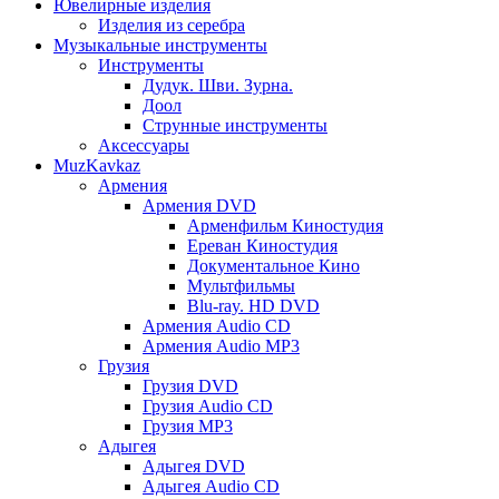
Ювелирные изделия
Изделия из серебра
Музыкальные инструменты
Инструменты
Дудук. Шви. Зурна.
Доол
Струнные инструменты
Аксессуары
MuzKavkaz
Армения
Армения DVD
Арменфильм Киностудия
Ереван Киностудия
Документальное Кино
Мультфильмы
Blu-ray. HD DVD
Армения Audio CD
Армения Audio MP3
Грузия
Грузия DVD
Грузия Audio CD
Грузия MP3
Адыгея
Адыгея DVD
Адыгея Audio CD