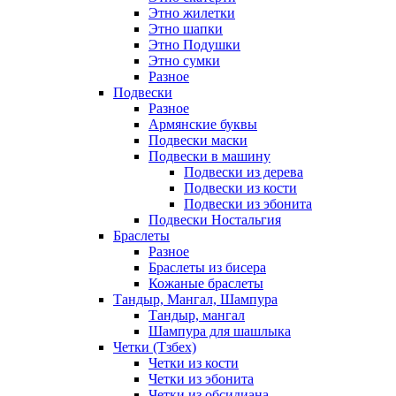
Этно жилетки
Этно шапки
Этно Подушки
Этно сумки
Разное
Подвески
Разное
Армянские буквы
Подвески маски
Подвески в машину
Подвески из дерева
Подвески из кости
Подвески из эбонита
Подвески Ностальгия
Браслеты
Разное
Браслеты из бисера
Кожаные браслеты
Тандыр, Мангал, Шампура
Тандыр, мангал
Шампура для шашлыка
Четки (Тзбех)
Четки из кости
Четки из эбонита
Четки из обсидиана