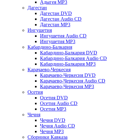
Адыгея MP3
Дагестан
Дагестан DVD
Дагестан Audio CD
Дагестан MP3
Ингушетия
Ингушетия Audio CD
Ингушетия MP3
Кабардино-Балкария
Кабардино-Балкария DVD
Кабардино-Балкария Audio CD
Кабардино-Балкария MP3
Карачаево-Черкесия
Карачаево-Черкесия DVD
Карачаево-Черкесия Audio CD
Карачаево-Черкесия MP3
Осетия
Осетия DVD
Осетия Audio CD
Осетия MP3
Чечня
Чечня DVD
Чечня Audio CD
Чечня MP3
Сборники Кавказа