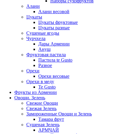
Наборы сухофруктов
Алани
Алани весовой
Цукаты
Цукаты фруктовые
Цукаты разные
Сушеные ягоды
Чурчхела
Дары Армении
Ануш
Фруктовая пастила
Пастила te Gusto
Разное
Орехи
Орехи весовые
Орехи в меду
Te Gusto
Фрукты из Армении
Овощи. Зелень
Свежие Овощи
Свежая Зелень
Замороженные Овощи и Зелень
Тамара фрут
Сушеная Зелень
АРМЧАЙ