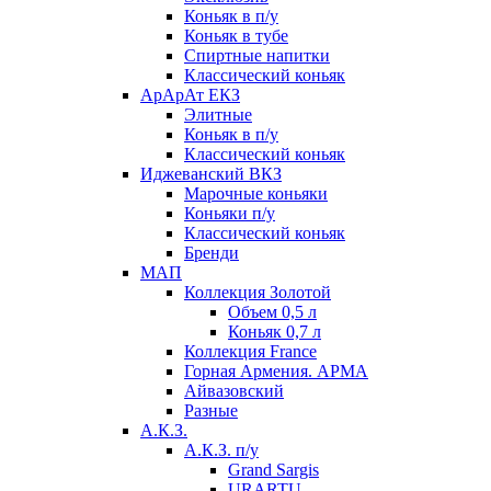
Коньяк в п/у
Коньяк в тубе
Спиртные напитки
Классический коньяк
АрАрАт ЕКЗ
Элитные
Коньяк в п/у
Классический коньяк
Иджеванский ВКЗ
Марочные коньяки
Коньяки п/у
Классический коньяк
Бренди
МАП
Коллекция Золотой
Объем 0,5 л
Коньяк 0,7 л
Коллекция France
Горная Армения. АРМА
Айвазовский
Разные
А.К.З.
А.К.З. п/у
Grand Sargis
URARTU