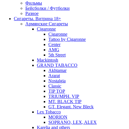
Фильмы
Бейсболки / Футболки
Разное
Сигареты. Витрина 18+
Армянские Сигареты
Cigaronne
Cigaronne
Tattoo by Cigaronne
Center
AMG
5th Street
Mackintosh
GRAND TABACCO
Akhtamar
Ararat
Nostalgia
Classic
TIP TOP
TRIUMPH. VIP
MT. BLACK TIP
GT. Elegant. New Bleck
Lex Tobacco
MORION
SOPRANO, LEX, ALEX
Karelia and others