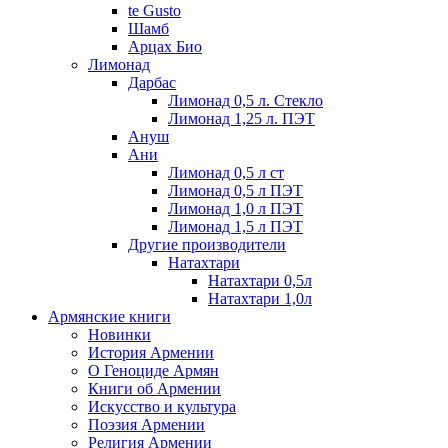
te Gusto
Шамб
Арцах Био
Лимонад
Дарбас
Лимонад 0,5 л. Стекло
Лимонад 1,25 л. ПЭТ
Ануш
Ани
Лимонад 0,5 л ст
Лимонад 0,5 л ПЭТ
Лимонад 1,0 л ПЭТ
Лимонад 1,5 л ПЭТ
Другие производители
Натахтари
Натахтари 0,5л
Натахтари 1,0л
Армянские книги
Новинки
История Армении
О Геноциде Армян
Книги об Армении
Иcкусство и культура
Поэзия Армении
Религия Армении