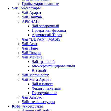
Грибы маринованные
Чай. Аксессуары
Чай Арарат
Чай Darman
АРМЧАЙ
Чай заварочный
Прозрачная фасовка
Армянский Тараз
Чай "IJEVAN". MASIS
Чай Агат
Чай Нане
Чай Гюмри
Чай Манана
Чай травяной
Био-сертифицированный
Весовой
Чай Meron berry
Чай Мега Арарат
Чай в пакете
Фильтр-пакетики
Гофроупаковка
Чай Амарас
Чайные аксессуары
Кофе. Аксессуары
Армянский кофе