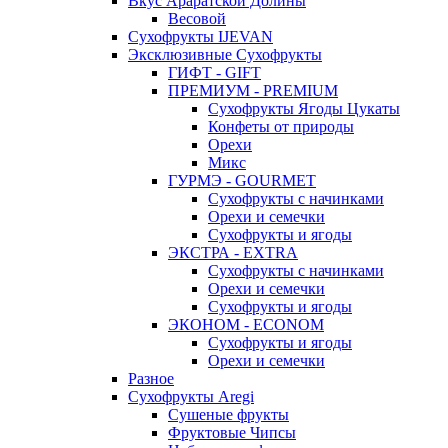
Вкус Араратской Долины
Весовой
Сухофрукты IJEVAN
Эксклюзивные Сухофрукты
ГИФТ - GIFT
ПРЕМИУМ - PREMIUM
Сухофрукты Ягоды Цукаты
Конфеты от природы
Орехи
Микс
ГУРМЭ - GOURMET
Сухофрукты с начинками
Орехи и семечки
Сухофрукты и ягоды
ЭКСТРА - EXTRA
Сухофрукты с начинками
Орехи и семечки
Сухофрукты и ягоды
ЭКОНОМ - ECONOM
Сухофрукты и ягоды
Орехи и семечки
Разное
Сухофрукты Aregi
Сушеные фрукты
Фруктовые Чипсы