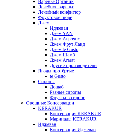
Варенье Органик
Лечебное варенье
Лечебный конфитюр
Фруктовое пюре
Джем
Иджеван
Джем YAN
Джем Агроянс
Джем Фрут Ланд
Джем te Gusto
Джем Шамб
Джем Ararat
Другие производители
Ягоды протёртые
te Gusto
Сиропы
Дошаб
Разные сиропы
Фрукты в сиропе
Овощные Консервации
KERAKUR
Консервация KERAKUR
Маринады KERAKUR
Иджеван
Консервация Иджеван