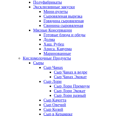
Полуфабрикаты
Эксклюзивные закуски
Мини-рулеты
Сыровяленая вырезка
Говядина сыровяленая
Свинина сыровяленая
Мясные Консервации
Готовые блюда и обеды
Долма
Хаш. Рубец
Ариса. Кавурма
Маринованные
Кисломолочные Продукты
Сыры
Сыр Чанах
Сыр Чанах в ведре
Сыр Чанах Экокат
Сыр Лори
Сыр Лори Премиум
Сыр Лори Экокат
Сыр Лори разный
Сыр Качотта
Сыр Овечий
Сыр Козий
Сыр в Керамике