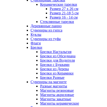
Сувенирные тарелки
Керамические тарелки
Размер 27 х 26 см
Размер 21-18,5 см
Размер 16 - 14 см
Стеклянные тарелки
Деревянные панно
Сувениры из гипса
Куклы
Сувениры из туфа
Флаги
Брелки
Брелки Настальгия
Брелки из Обсидиана
Брелки для Водителя
Брелки с Буквами
Брелки из Дерева
Брелки из Керамики
Брелки Разные
Сувениры на магните
Разные магниты
Магниты резиновые
Магниты акриловые
Магниты закатные
Магниты керамические