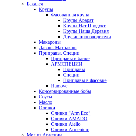
Бакалея
Крупы
Фасованная крупа
Крупы Арарат
Крупы Нат Продукт
Крупы Наша Деревня
Другие производители
Макароны
Лаваш. Матнакаш
Приправы. Специи
Приправы в банке
АРМСПЕЦИИ
Приправы
Специи
Приправы в фасовке
Hamove
Консервированные бобы
Соусы
Масло
Оливки
Оливки "Arm Eco"
Оливки AMADO
Оливки Aiello
Оливки Armenium
Мед из Армении