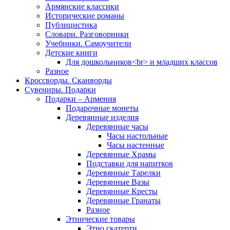
Армянские классики
Исторические романы
Публицистика
Словари. Разговорники
Учебники. Самоучители
Детские книги
Для дошкольников<br> и младших классов
Разное
Кроссворды. Сканворды
Сувениры. Подарки
Подарки – Армения
Подарочные монеты
Деревянные изделия
Деревянные часы
Часы настольные
Часы настенные
Деревянные Храмы
Подставки для напитков
Деревянные Тарелки
Деревянные Вазы
Деревянные Кресты
Деревянные Гранаты
Разное
Этнические товары
Этно скатерти