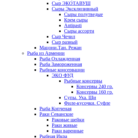
Сыр ЭКОТАВУШ
Сыры Эксклюзивный
Сыры полутведые
Крем сыры
Antipasti
Сыры ассорти
Сыр Чечил
Сыр разный
Мацони.Тан. Режан
Рыба из Армении
Рыба Охлажденная
Рыба Замороженная
Рыбные консервации
ЭКО ФУД
Рыбные консервы
Консервы 240 гр.
Консервы 160 гр.
Супы. Уха. Щи
Филе-кусочки. Суфле
Рыба Копченая
Раки Севанские
Раковые шейки
Раки живые
Раки варенные
Рыбная Икра