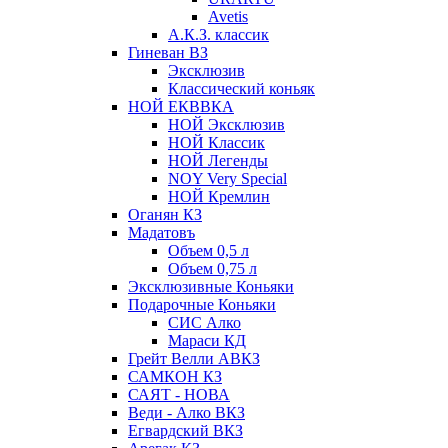
Avetis
А.К.З. классик
Гиневан ВЗ
Эксклюзив
Классический коньяк
НОЙ ЕКВВКА
НОЙ Эксклюзив
НОЙ Классик
НОЙ Легенды
NOY Very Speсial
НОЙ Кремлин
Оганян КЗ
Мадатовъ
Объем 0,5 л
Объем 0,75 л
Эксклюзивные Коньяки
Подарочные Коньяки
СИС Алко
Мараси КД
Грейт Велли АВКЗ
САМКОН КЗ
САЯТ - НОВА
Веди - Алко ВКЗ
Егвардский ВКЗ