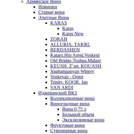
Армянское Вино
Новинки
Старые вина
Элитные Вина
KARAS
Karas
Karas New
ZORAH
ALLURIA. TAKRI.
BERDASHEN
Kataro.Hin Areni.Voskeni
Old Bridge.Tushpa.Malani
KEUSH. Z’art. KOUASH
Jraghatspanyan Winery
Voskevaz - Qotot
Trinity. KOOR. Jan
VAN ARDI
Иджеванский ВКЗ
Коллекционные вина
Виноградные вина
Вина 0,75 л
Большой объем
Эксклюзивные вина
Фруктовые вина
Cувенирные вина