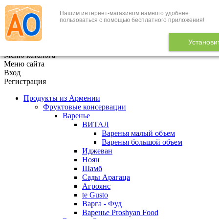
Нашим интернет-магазином намного удобнее
+7 (495) 646-888-1
пользоваться с помощью бесплатного приложения!
В корзине
0
товаров
Установи
x
Меню каталога
Меню сайта
Вход
Регистрация
Продукты из Армении
Фруктовые консервации
Варенье
ВИТАЛ
Варенья малый объем
Варенья большой объем
Иджеван
Ноян
Шамб
Сады Арагаца
Агроянс
te Gusto
Варга - Фуд
Варенье Proshyan Food