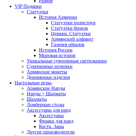
Разное
VIP Подарки
Статуэтки
История Армении
Статуэтки полистоун
Статуэтки бронза
Церкви. Статуэтки
Армянский алфавит
Галерея образов
История России
Мировая история
Уникальные сувенирные светильники
Сувенирные ночники
Армянские монеты
Деревянные изделия
Настольные игры
Армянские Нарды
Нарды + Шахматы
Шахматы
Ломберные столы
Аксессуары для нард
Аксессуары
Фишки для нард
Кости. Зары
Другие производители