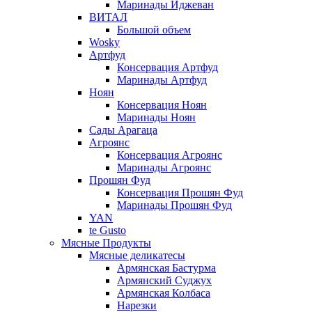
Маринады Иджеван
ВИТАЛ
Большой объем
Wosky
Артфуд
Консервация Артфуд
Маринады Артфуд
Ноян
Консервация Ноян
Маринады Ноян
Сады Арагаца
Агроянс
Консервация Агроянс
Маринады Агроянс
Прошян Фуд
Консервация Прошян Фуд
Маринады Прошян Фуд
YAN
te Gusto
Мясные Продукты
Мясные деликатесы
Армянская Бастурма
Армянский Суджух
Армянская Колбаса
Нарезки