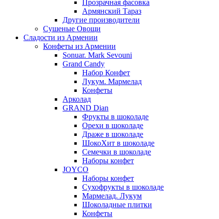
Прозрачная фасовка
Армянский Тараз
Другие производители
Сушеные Овощи
Сладости из Армении
Конфеты из Армении
Sonuar. Mark Sevouni
Grand Candy
Набор Конфет
Лукум. Мармелад
Конфеты
Арколад
GRAND Dian
Фрукты в шоколаде
Орехи в шоколаде
Драже в шоколаде
ШокоХит в шоколаде
Семечки в шоколаде
Наборы конфет
JOYCO
Наборы конфет
Сухофрукты в шоколаде
Мармелад. Лукум
Шоколадные плитки
Конфеты