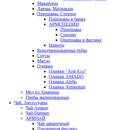
Макароны
Лаваш. Матнакаш
Приправы. Специи
Приправы в банке
АРМСПЕЦИИ
Приправы
Специи
Приправы в фасовке
Hamove
Консервированные бобы
Соусы
Масло
Оливки
Оливки "Arm Eco"
Оливки AMADO
Оливки Aiello
Оливки Armenium
Мед из Армении
Грибы маринованные
Чай. Аксессуары
Чай Арарат
Чай Darman
АРМЧАЙ
Чай заварочный
Прозрачная фасовка