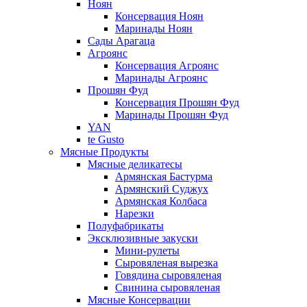
Ноян
Консервация Ноян
Маринады Ноян
Сады Арагаца
Агроянс
Консервация Агроянс
Маринады Агроянс
Прошян Фуд
Консервация Прошян Фуд
Маринады Прошян Фуд
YAN
te Gusto
Мясные Продукты
Мясные деликатесы
Армянская Бастурма
Армянский Суджух
Армянская Колбаса
Нарезки
Полуфабрикаты
Эксклюзивные закуски
Мини-рулеты
Сыровяленая вырезка
Говядина сыровяленая
Свинина сыровяленая
Мясные Консервации