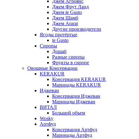
Джем Агроянс
Джем Фрут Ланд
Джем te Gusto
Джем Шамб
Джем Ararat
Другие производители
Ягоды протёртые
te Gusto
Сиропы
Дошаб
Разные сиропы
Фрукты в сиропе
Овощные Консервации
KERAKUR
Консервация KERAKUR
Маринады KERAKUR
Иджеван
Консервация Иджеван
Маринады Иджеван
ВИТАЛ
Большой объем
Wosky
Артфуд
Консервация Артфуд
Маринады Артфуд