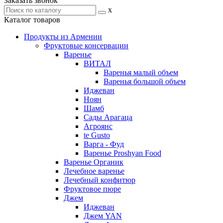
Заказать звонок
x
Каталог товаров
Продукты из Армении
Фруктовые консервации
Варенье
ВИТАЛ
Варенья малый объем
Варенья большой объем
Иджеван
Ноян
Шамб
Сады Арагаца
Агроянс
te Gusto
Варга - Фуд
Варенье Proshyan Food
Варенье Органик
Лечебное варенье
Лечебный конфитюр
Фруктовое пюре
Джем
Иджеван
Джем YAN