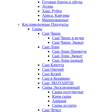
Готовые блюда и обеды
Долма
Хаш. Рубец
Ариса. Кавурма
Маринованные
Кисломолочные Продукты
Сыры
Сыр Чанах
Сыр Чанах в ведре
Сыр Чанах Экокат
Сыр Лори
Сыр Лори Премиум
Сыр Лори Экокат
Сыр Лори разный
Сыр Качотта
Сыр Овечий
Сыр Козий
Сыр в Керамике
Сыр ЭКОТАВУШ
Сыры Эксклюзивный
Сыры полутведые
Крем сыры
Antipasti
Сыры ассорти
Сыр Чечил