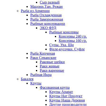
Сыр разный
Мацони.Тан. Режан
Рыба из Армении
Рыба Охлажденная
Рыба Замороженная
Рыбные консервации
ЭКО ФУД
Рыбные консервы
Консервы 240 гр.
Консервы 160 гр.
Супы. Уха. Щи
Филе-кусочки. Суфле
Рыба Копченая
Раки Севанские
Раковые шейки
Раки живые
Раки варенные
Рыбная Икра
Бакалея
Крупы
Фасованная крупа
Крупы Арарат
Крупы Нат Продукт
Крупы Наша Деревня
Другие производители