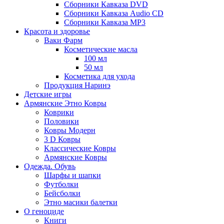
Сборники Кавказа DVD
Сборники Кавказа Audio CD
Сборники Кавказа MP3
Красота и здоровье
Ваки Фарм
Косметические масла
100 мл
50 мл
Косметика для ухода
Продукция Наринэ
Детские игры
Армянские Этно Ковры
Коврики
Половики
Ковры Модерн
3 D Ковры
Классические Ковры
Армянские Ковры
Одежда. Обувь
Шарфы и шапки
Футболки
Бейсболки
Этно масики балетки
О геноциде
Книги