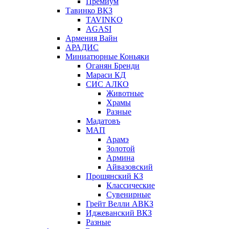
Премиум
Тавинко ВКЗ
TAVINKO
AGASI
Армения Вайн
АРАДИС
Миниатюрные Коньяки
Оганян Бренди
Мараси КД
СИС АЛКО
Животные
Храмы
Разные
Мадатовъ
МАП
Арамэ
Золотой
Армина
Айвазовский
Прошянский КЗ
Классические
Сувенирные
Грейт Велли АВКЗ
Иджеванский ВКЗ
Разные