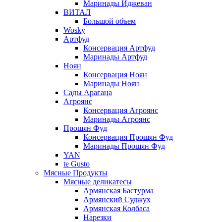
Маринады Иджеван
ВИТАЛ
Большой объем
Wosky
Артфуд
Консервация Артфуд
Маринады Артфуд
Ноян
Консервация Ноян
Маринады Ноян
Сады Арагаца
Агроянс
Консервация Агроянс
Маринады Агроянс
Прошян Фуд
Консервация Прошян Фуд
Маринады Прошян Фуд
YAN
te Gusto
Мясные Продукты
Мясные деликатесы
Армянская Бастурма
Армянский Суджух
Армянская Колбаса
Нарезки