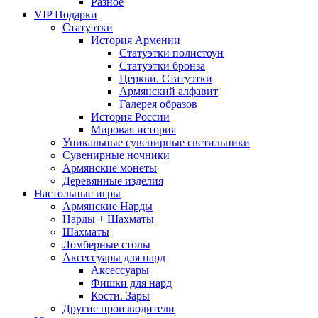
Разное
VIP Подарки
Статуэтки
История Армении
Статуэтки полистоун
Статуэтки бронза
Церкви. Статуэтки
Армянский алфавит
Галерея образов
История России
Мировая история
Уникальные сувенирные светильники
Сувенирные ночники
Армянские монеты
Деревянные изделия
Настольные игры
Армянские Нарды
Нарды + Шахматы
Шахматы
Ломберные столы
Аксессуары для нард
Аксессуары
Фишки для нард
Кости. Зары
Другие производители