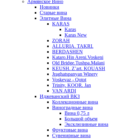
Армянское Вино
Новинки
Старые вина
Элитные Вина
KARAS
Karas
Karas New
ZORAH
ALLURIA. TAKRI.
BERDASHEN
Kataro.Hin Areni.Voskeni
Old Bridge.Tushpa.Malani
KEUSH. Z’art. KOUASH
Jraghatspanyan Winery
Voskevaz - Qotot
Trinity. KOOR. Jan
VAN ARDI
Иджеванский ВКЗ
Коллекционные вина
Виноградные вина
Вина 0,75 л
Большой объем
Эксклюзивные вина
Фруктовые вина
Cувенирные вина