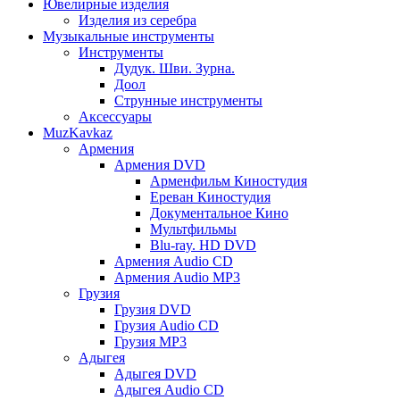
Ювелирные изделия
Изделия из серебра
Музыкальные инструменты
Инструменты
Дудук. Шви. Зурна.
Доол
Струнные инструменты
Аксессуары
MuzKavkaz
Армения
Армения DVD
Арменфильм Киностудия
Ереван Киностудия
Документальное Кино
Мультфильмы
Blu-ray. HD DVD
Армения Audio CD
Армения Audio MP3
Грузия
Грузия DVD
Грузия Audio CD
Грузия MP3
Адыгея
Адыгея DVD
Адыгея Audio CD