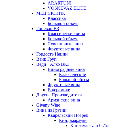
ARARTUNI
VOSKEVAZ ELITE
МЕЦ СЮНИК
Классика
Большой объем
Гиневан ВЗ
Классические вина
Большой объем
Сувенирные вина
Фруктовые вина
Гордость Нации
Вайк Груп
Веди - Алко ВКЗ
Виноградные вина
Классические
Большой объем
Фруктовые вина
В керамике
Другие Производители
Армянские вина
Givany Wine
Вина из Грузии
Кварельский Погреб
Киндзмараули
Киндзмараули 0,75л