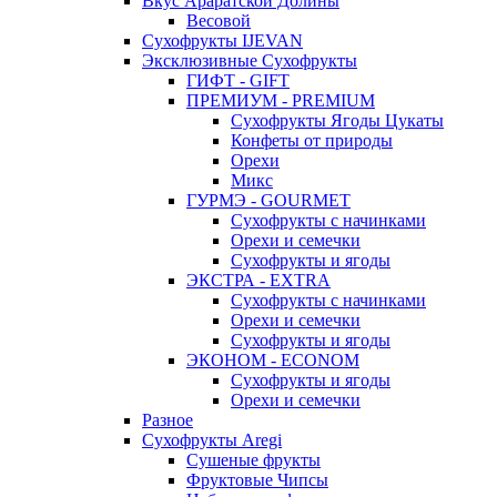
Вкус Араратской Долины
Весовой
Сухофрукты IJEVAN
Эксклюзивные Сухофрукты
ГИФТ - GIFT
ПРЕМИУМ - PREMIUM
Сухофрукты Ягоды Цукаты
Конфеты от природы
Орехи
Микс
ГУРМЭ - GOURMET
Сухофрукты с начинками
Орехи и семечки
Сухофрукты и ягоды
ЭКСТРА - EXTRA
Сухофрукты с начинками
Орехи и семечки
Сухофрукты и ягоды
ЭКОНОМ - ECONOM
Сухофрукты и ягоды
Орехи и семечки
Разное
Сухофрукты Aregi
Сушеные фрукты
Фруктовые Чипсы