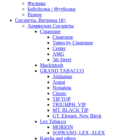
Фильмы
Бейсболки / Футболки
Разное
Сигареты. Витрина 18+
Армянские Сигареты
Cigaronne
Cigaronne
Tattoo by Cigaronne
Center
AMG
5th Street
Mackintosh
GRAND TABACCO
Akhtamar
Ararat
Nostalgia
Classic
TIP TOP
TRIUMPH. VIP
MT. BLACK TIP
GT. Elegant. New Bleck
Lex Tobacco
MORION
SOPRANO, LEX, ALEX
Karelia and others