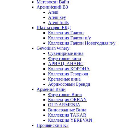
Матевосян Вайн
Аренийский ВЗ
Areni
Areni key
Areni fruits
Шахназарян ЕКД
Коллекция Гаясон
Коллекция Гаясон п/у
Коллекция Гаясон Новогодняя п/у
Gevorkian winery
Сувенирные вина
Фруктовые вина
АРИАЦ. АНАИС
Коллекция КОРОНА
Коллекция Геворкян
Крепленые вина
Абрикосовый Бренди
Армения Вайн
Фруктовые Вина
Коллекция ORRAN
OLD ARMENIA
Виноградные Вина
Коллекция TAKAR
Коллекция YEREVAN
Прошянский КЗ