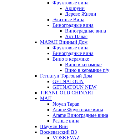
Фруктовые вина
Арцруни
Дерево Жизни
Элитные Вина
Виноградные вина
Виноградные вина
Арт Палас
МАРАН Винный Дом
Фруктовые вина
Виноградные вина
Вино в керамике
Вино в керамике
Вино в керамике п/у
Гетнатун Торговый Дом
GETNATOUN
GETNATOUN NEW
TIRANI. OLD CHINARI
МАП
Noyan Tapan
Arame Фруктовые вина
Arame Виноградные вина
Разные вина
Шаумян Вин
Воскевазский ВЗ
VOSKEVAZ