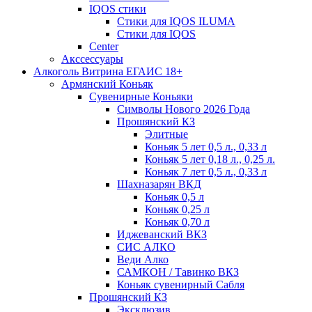
IQOS стики
Стики для IQOS ILUMA
Стики для IQOS
Сenter
Акссессуары
Алкоголь Витрина ЕГАИС 18+
Армянский Коньяк
Сувенирные Коньяки
Символы Нового 2026 Года
Прошянский КЗ
Элитные
Коньяк 5 лет 0,5 л., 0,33 л
Коньяк 5 лет 0,18 л., 0,25 л.
Коньяк 7 лет 0,5 л., 0,33 л
Шахназарян ВКД
Коньяк 0,5 л
Коньяк 0,25 л
Коньяк 0,70 л
Иджеванский ВКЗ
СИС АЛКО
Веди Алко
САМКОН / Тавинко ВКЗ
Коньяк сувенирный Сабля
Прошянский КЗ
Эксклюзив