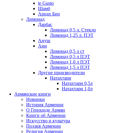
te Gusto
Шамб
Арцах Био
Лимонад
Дарбас
Лимонад 0,5 л. Стекло
Лимонад 1,25 л. ПЭТ
Ануш
Ани
Лимонад 0,5 л ст
Лимонад 0,5 л ПЭТ
Лимонад 1,0 л ПЭТ
Лимонад 1,5 л ПЭТ
Другие производители
Натахтари
Натахтари 0,5л
Натахтари 1,0л
Армянские книги
Новинки
История Армении
О Геноциде Армян
Книги об Армении
Иcкусство и культура
Поэзия Армении
Религия Армении