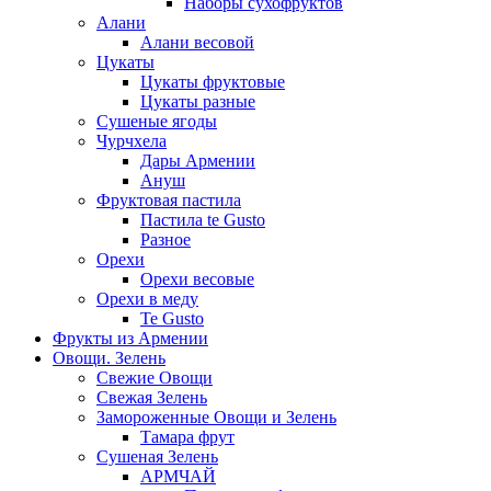
Наборы сухофруктов
Алани
Алани весовой
Цукаты
Цукаты фруктовые
Цукаты разные
Сушеные ягоды
Чурчхела
Дары Армении
Ануш
Фруктовая пастила
Пастила te Gusto
Разное
Орехи
Орехи весовые
Орехи в меду
Te Gusto
Фрукты из Армении
Овощи. Зелень
Свежие Овощи
Свежая Зелень
Замороженные Овощи и Зелень
Тамара фрут
Сушеная Зелень
АРМЧАЙ