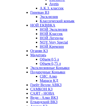
Avetis
А.К.З. классик
Гиневан ВЗ
Эксклюзив
Классический коньяк
НОЙ ЕКВВКА
НОЙ Эксклюзив
НОЙ Классик
НОЙ Легенды
NOY Very Speсial
НОЙ Кремлин
Оганян КЗ
Мадатовъ
Объем 0,5 л
Объем 0,75 л
Эксклюзивные Коньяки
Подарочные Коньяки
СИС Алко
Мараси КД
Грейт Велли АВКЗ
САМКОН КЗ
САЯТ - НОВА
Веди - Алко ВКЗ
Егвардский ВКЗ