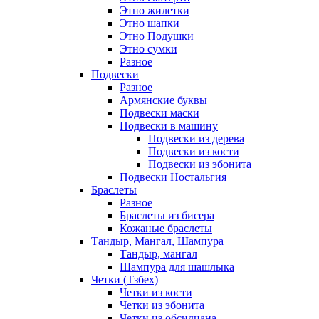
Этно жилетки
Этно шапки
Этно Подушки
Этно сумки
Разное
Подвески
Разное
Армянские буквы
Подвески маски
Подвески в машину
Подвески из дерева
Подвески из кости
Подвески из эбонита
Подвески Ностальгия
Браслеты
Разное
Браслеты из бисера
Кожаные браслеты
Тандыр, Мангал, Шампура
Тандыр, мангал
Шампура для шашлыка
Четки (Тзбех)
Четки из кости
Четки из эбонита
Четки из обсидиана