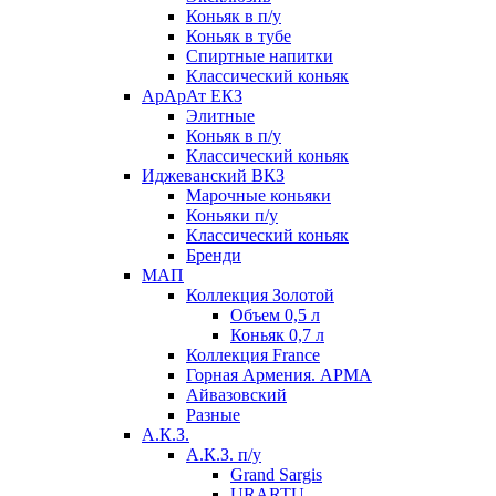
Коньяк в п/у
Коньяк в тубе
Спиртные напитки
Классический коньяк
АрАрАт ЕКЗ
Элитные
Коньяк в п/у
Классический коньяк
Иджеванский ВКЗ
Марочные коньяки
Коньяки п/у
Классический коньяк
Бренди
МАП
Коллекция Золотой
Объем 0,5 л
Коньяк 0,7 л
Коллекция France
Горная Армения. АРМА
Айвазовский
Разные
А.К.З.
А.К.З. п/у
Grand Sargis
URARTU