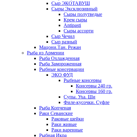
Сыр ЭКОТАВУШ
Сыры Эксклюзивный
Сыры полутведые
Крем сыры
Antipasti
Сыры ассорти
Сыр Чечил
Сыр разный
Мацони.Тан. Режан
Рыба из Армении
Рыба Охлажденная
Рыба Замороженная
Рыбные консервации
ЭКО ФУД
Рыбные консервы
Консервы 240 гр.
Консервы 160 гр.
Супы. Уха. Щи
Филе-кусочки. Суфле
Рыба Копченая
Раки Севанские
Раковые шейки
Раки живые
Раки варенные
Рыбная Икра