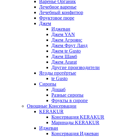
Варенье Органик
Лечебное варенье
Лечебный конфитюр
Фруктовое пюре
Джем
Иджеван
Джем YAN
Джем Агроянс
Джем Фрут Ланд
Джем te Gusto
Джем Шамб
Джем Ararat
Другие производители
Ягоды протёртые
te Gusto
Сиропы
Дошаб
Разные сиропы
Фрукты в сиропе
Овощные Консервации
KERAKUR
Консервация KERAKUR
Маринады KERAKUR
Иджеван
Консервация Иджеван