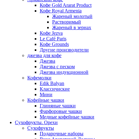
Кофе Gold Ararat Product
Кофе Royal Armenia
Жареный молотый
Растворимый
Жареный в зернах
Кофе Jezva
Le Café Paris
Кофе Grounds
Другие производители
джезва для кофе
Джезва
Джезва с песком
Джезва индукционной
Кофемолки
Edik Balyan
Классичиские
Мини
Кофейные чашки
Глиняные чашки
Фарфоровые чашки
Медные кофейные чашки
Сухофрукты. Орехи
Сухофрукты
Подарочные наборы