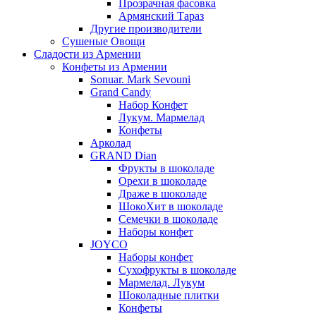
Прозрачная фасовка
Армянский Тараз
Другие производители
Сушеные Овощи
Сладости из Армении
Конфеты из Армении
Sonuar. Mark Sevouni
Grand Candy
Набор Конфет
Лукум. Мармелад
Конфеты
Арколад
GRAND Dian
Фрукты в шоколаде
Орехи в шоколаде
Драже в шоколаде
ШокоХит в шоколаде
Семечки в шоколаде
Наборы конфет
JOYCO
Наборы конфет
Сухофрукты в шоколаде
Мармелад. Лукум
Шоколадные плитки
Конфеты