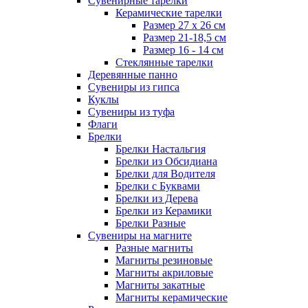
Сувенирные тарелки
Керамические тарелки
Размер 27 х 26 см
Размер 21-18,5 см
Размер 16 - 14 см
Стеклянные тарелки
Деревянные панно
Сувениры из гипса
Куклы
Сувениры из туфа
Флаги
Брелки
Брелки Настальгия
Брелки из Обсидиана
Брелки для Водителя
Брелки с Буквами
Брелки из Дерева
Брелки из Керамики
Брелки Разные
Сувениры на магните
Разные магниты
Магниты резиновые
Магниты акриловые
Магниты закатные
Магниты керамические