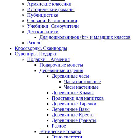
Армянские классики
Исторические романы
Публицистика
Словари. Разговорники
Учебники. Самоучители
Детские книги
Для дошкольников<br> и младших классов
Разное
Кроссворды. Сканворды
Сувениры. Подарки
Подарки – Армения
Подарочные монеты
Деревянные изделия
Деревянные часы
Часы настольные
Часы настенные
Деревянные Храмы
Подставки для напитков
Деревянные Тарелки
Деревянные Вазы
Деревянные Кресты
Деревянные Гранаты
Разное
Этнические товары
Этно скатерти