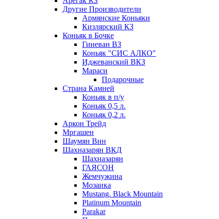
Арегак КЗ
Другие Производители
Армянские Коньяки
Кизлярский КЗ
Коньяк в Бочке
Гиневан ВЗ
Коньяк "СИС АЛКО"
Иджеванский ВКЗ
Мараси
Подарочные
Страна Камней
Коньяк в п/у
Коньяк 0,5 л.
Коньяк 0,2 л.
Аркон Трейд
Мргашен
Шаумян Вин
Шахназарян ВКД
Шахназарян
ГАЯСОН
Жемчужина
Мозаика
Mustang. Black Mountain
Platinum Mountain
Parakar