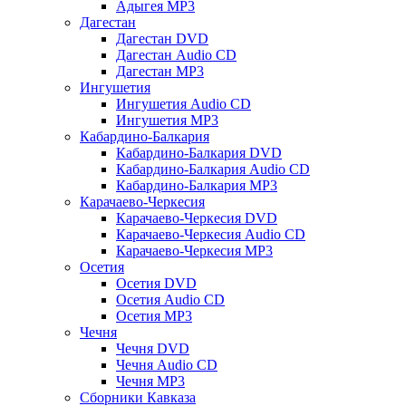
Адыгея MP3
Дагестан
Дагестан DVD
Дагестан Audio CD
Дагестан MP3
Ингушетия
Ингушетия Audio CD
Ингушетия MP3
Кабардино-Балкария
Кабардино-Балкария DVD
Кабардино-Балкария Audio CD
Кабардино-Балкария MP3
Карачаево-Черкесия
Карачаево-Черкесия DVD
Карачаево-Черкесия Audio CD
Карачаево-Черкесия MP3
Осетия
Осетия DVD
Осетия Audio CD
Осетия MP3
Чечня
Чечня DVD
Чечня Audio CD
Чечня MP3
Сборники Кавказа