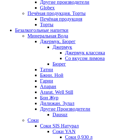
Другие производители
Globex
Печёная продукция. Торты
Печёная продукция
Торты
Безалкогольные напитки
Минеральная Вода
Джермук. Бюрег
Джермук
Джермук классика
Со вкусом лимона
Бюрег
Татни
Бжни. Ной
Гарни
Апаран
Ararat. Well Still
Бон Жур
Дилижан. Зулал
Другие Производители
Dausuz
Соки
Соки SIS Натурал
Соки YAN
Соки 0,930 л