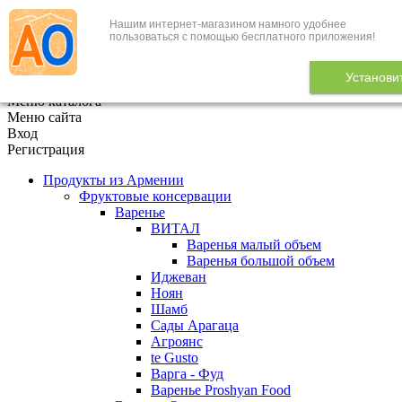
Нашим интернет-магазином намного удобнее
+7 (495) 646-888-1
пользоваться с помощью бесплатного приложения!
В корзине
0
товаров
Установи
x
Меню каталога
Меню сайта
Вход
Регистрация
Продукты из Армении
Фруктовые консервации
Варенье
ВИТАЛ
Варенья малый объем
Варенья большой объем
Иджеван
Ноян
Шамб
Сады Арагаца
Агроянс
te Gusto
Варга - Фуд
Варенье Proshyan Food