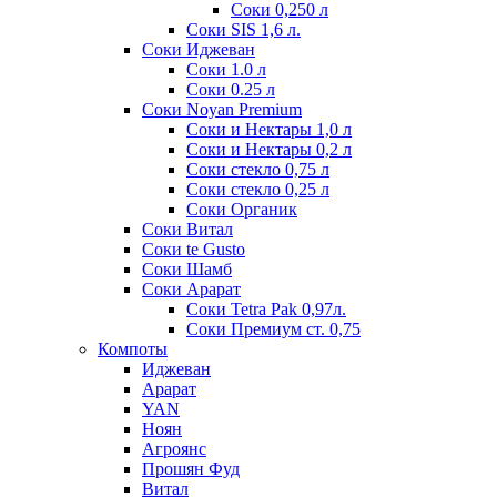
Соки 0,250 л
Соки SIS 1,6 л.
Соки Иджеван
Соки 1.0 л
Соки 0.25 л
Соки Noyan Premium
Соки и Нектары 1,0 л
Соки и Нектары 0,2 л
Соки стекло 0,75 л
Соки стекло 0,25 л
Соки Органик
Соки Витал
Соки te Gusto
Соки Шамб
Соки Арарат
Соки Tetra Pak 0,97л.
Соки Премиум ст. 0,75
Компоты
Иджеван
Арарат
YAN
Ноян
Агроянс
Прошян Фуд
Витал