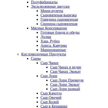
Полуфабрикаты
Эксклюзивные закуски
Мини-рулеты
Сыровяленая вырезка
Говядина сыровяленая
Свинина сыровяленая
Мясные Консервации
Готовые блюда и обеды
Долма
Хаш. Рубец
Ариса. Кавурма
Маринованные
Кисломолочные Продукты
Сыры
Сыр Чанах
Сыр Чанах в ведре
Сыр Чанах Экокат
Сыр Лори
Сыр Лори Премиум
Сыр Лори Экокат
Сыр Лори разный
Сыр Качотта
Сыр Овечий
Сыр Козий
Сыр в Керамике