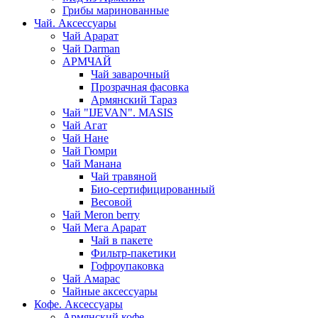
Грибы маринованные
Чай. Аксессуары
Чай Арарат
Чай Darman
АРМЧАЙ
Чай заварочный
Прозрачная фасовка
Армянский Тараз
Чай "IJEVAN". MASIS
Чай Агат
Чай Нане
Чай Гюмри
Чай Манана
Чай травяной
Био-сертифицированный
Весовой
Чай Meron berry
Чай Мега Арарат
Чай в пакете
Фильтр-пакетики
Гофроупаковка
Чай Амарас
Чайные аксессуары
Кофе. Аксессуары
Армянский кофе