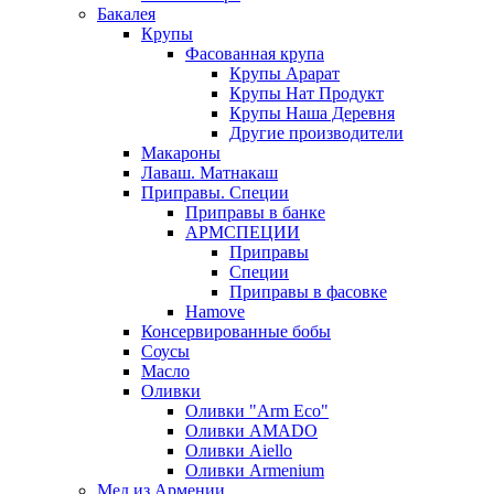
Бакалея
Крупы
Фасованная крупа
Крупы Арарат
Крупы Нат Продукт
Крупы Наша Деревня
Другие производители
Макароны
Лаваш. Матнакаш
Приправы. Специи
Приправы в банке
АРМСПЕЦИИ
Приправы
Специи
Приправы в фасовке
Hamove
Консервированные бобы
Соусы
Масло
Оливки
Оливки "Arm Eco"
Оливки AMADO
Оливки Aiello
Оливки Armenium
Мед из Армении