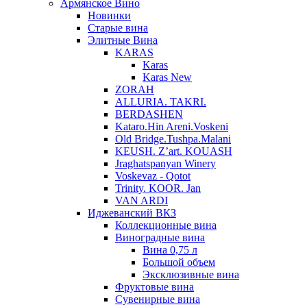
Армянское Вино
Новинки
Старые вина
Элитные Вина
KARAS
Karas
Karas New
ZORAH
ALLURIA. TAKRI.
BERDASHEN
Kataro.Hin Areni.Voskeni
Old Bridge.Tushpa.Malani
KEUSH. Z’art. KOUASH
Jraghatspanyan Winery
Voskevaz - Qotot
Trinity. KOOR. Jan
VAN ARDI
Иджеванский ВКЗ
Коллекционные вина
Виноградные вина
Вина 0,75 л
Большой объем
Эксклюзивные вина
Фруктовые вина
Cувенирные вина