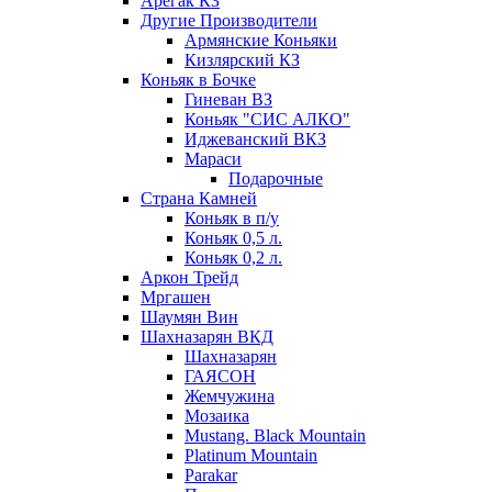
Арегак КЗ
Другие Производители
Армянские Коньяки
Кизлярский КЗ
Коньяк в Бочке
Гиневан ВЗ
Коньяк "СИС АЛКО"
Иджеванский ВКЗ
Мараси
Подарочные
Страна Камней
Коньяк в п/у
Коньяк 0,5 л.
Коньяк 0,2 л.
Аркон Трейд
Мргашен
Шаумян Вин
Шахназарян ВКД
Шахназарян
ГАЯСОН
Жемчужина
Мозаика
Mustang. Black Mountain
Platinum Mountain
Parakar