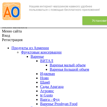
Нашим интернет-магазином намного удобнее
+7 (495) 646-888-1
пользоваться с помощью бесплатного приложения!
В корзине
0
товаров
Установи
x
Меню каталога
Меню сайта
Вход
Регистрация
Продукты из Армении
Фруктовые консервации
Варенье
ВИТАЛ
Варенья малый объем
Варенья большой объем
Иджеван
Ноян
Шамб
Сады Арагаца
Агроянс
te Gusto
Варга - Фуд
Варенье Proshyan Food