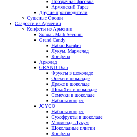
Прозрачная фасовка
Армянский Тараз
Другие производители
Сушеные Овощи
Сладости из Армении
Конфеты из Армении
Sonuar. Mark Sevouni
Grand Candy
Набор Конфет
Лукум. Мармелад
Конфеты
Арколад
GRAND Dian
Фрукты в шоколаде
Орехи в шоколаде
Драже в шоколаде
ШокоХит в шоколаде
Семечки в шоколаде
Наборы конфет
JOYCO
Наборы конфет
Сухофрукты в шоколаде
Мармелад. Лукум
Шоколадные плитки
Конфеты