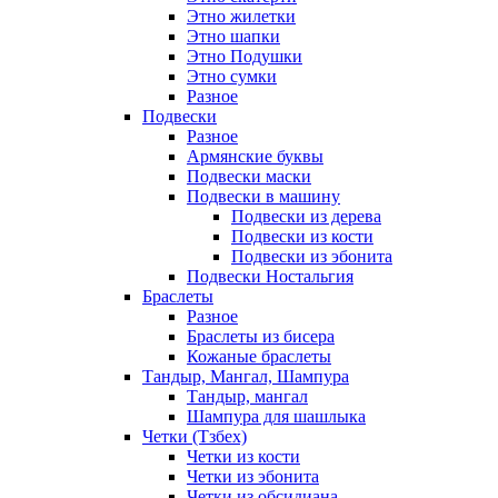
Этно жилетки
Этно шапки
Этно Подушки
Этно сумки
Разное
Подвески
Разное
Армянские буквы
Подвески маски
Подвески в машину
Подвески из дерева
Подвески из кости
Подвески из эбонита
Подвески Ностальгия
Браслеты
Разное
Браслеты из бисера
Кожаные браслеты
Тандыр, Мангал, Шампура
Тандыр, мангал
Шампура для шашлыка
Четки (Тзбех)
Четки из кости
Четки из эбонита
Четки из обсидиана