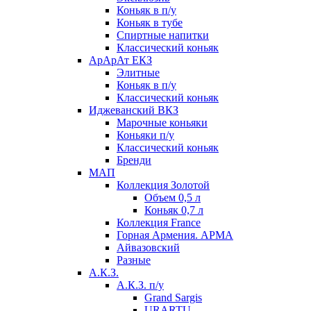
Коньяк в п/у
Коньяк в тубе
Спиртные напитки
Классический коньяк
АрАрАт ЕКЗ
Элитные
Коньяк в п/у
Классический коньяк
Иджеванский ВКЗ
Марочные коньяки
Коньяки п/у
Классический коньяк
Бренди
МАП
Коллекция Золотой
Объем 0,5 л
Коньяк 0,7 л
Коллекция France
Горная Армения. АРМА
Айвазовский
Разные
А.К.З.
А.К.З. п/у
Grand Sargis
URARTU