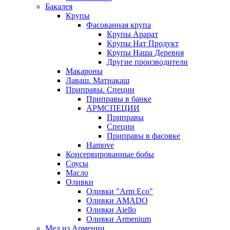
Бакалея
Крупы
Фасованная крупа
Крупы Арарат
Крупы Нат Продукт
Крупы Наша Деревня
Другие производители
Макароны
Лаваш. Матнакаш
Приправы. Специи
Приправы в банке
АРМСПЕЦИИ
Приправы
Специи
Приправы в фасовке
Hamove
Консервированные бобы
Соусы
Масло
Оливки
Оливки "Arm Eco"
Оливки AMADO
Оливки Aiello
Оливки Armenium
Мед из Армении