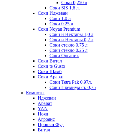
Соки 0,250 л
Соки SIS 1,6 л.
Соки Иджеван
Соки 1.0 л
Соки 0.25 л
Соки Noyan Premium
Соки и Нектары 1,0 л
Соки и Нектары 0,2 л
Соки стекло 0,75 л
Соки стекло 0,25 л
Соки Органик
Соки Витал
Соки te Gusto
Соки Шамб
Соки Арарат
Соки Tetra Pak 0,97л.
Соки Премиум ст. 0,75
Компоты
Иджеван
Арарат
YAN
Ноян
Агроянс
Прошян Фуд
Витал