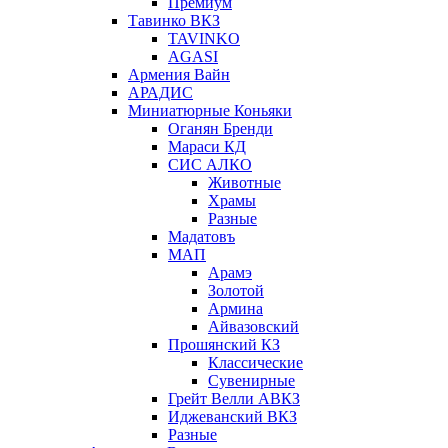
Премиум
Тавинко ВКЗ
TAVINKO
AGASI
Армения Вайн
АРАДИС
Миниатюрные Коньяки
Оганян Бренди
Мараси КД
СИС АЛКО
Животные
Храмы
Разные
Мадатовъ
МАП
Арамэ
Золотой
Армина
Айвазовский
Прошянский КЗ
Классические
Сувенирные
Грейт Велли АВКЗ
Иджеванский ВКЗ
Разные