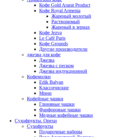
Кофе Gold Ararat Product
Кофе Royal Armenia
Жареный молотый
Растворимый
Жареный в зернах
Кофе Jezva
Le Café Paris
Кофе Grounds
Другие производители
джезва для кофе
Джезва
Джезва с песком
Джезва индукционной
Кофемолки
Edik Balyan
Классичиские
Мини
Кофейные чашки
Глиняные чашки
Фарфоровые чашки
Медные кофейные чашки
Сухофрукты. Орехи
Сухофрукты
Подарочные наборы