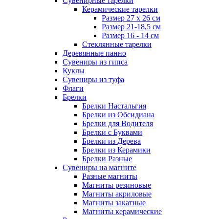
Сувенирные тарелки
Керамические тарелки
Размер 27 х 26 см
Размер 21-18,5 см
Размер 16 - 14 см
Стеклянные тарелки
Деревянные панно
Сувениры из гипса
Куклы
Сувениры из туфа
Флаги
Брелки
Брелки Настальгия
Брелки из Обсидиана
Брелки для Водителя
Брелки с Буквами
Брелки из Дерева
Брелки из Керамики
Брелки Разные
Сувениры на магните
Разные магниты
Магниты резиновые
Магниты акриловые
Магниты закатные
Магниты керамические