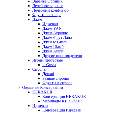
Варенье Органик
Лечебное варенье
Лечебный конфитюр
Фруктовое пюре
Джем
Иджеван
Джем YAN
Джем Агроянс
Джем Фрут Ланд
Джем te Gusto
Джем Шамб
Джем Ararat
Другие производители
Ягоды протёртые
te Gusto
Сиропы
Дошаб
Разные сиропы
Фрукты в сиропе
Овощные Консервации
KERAKUR
Консервация KERAKUR
Маринады KERAKUR
Иджеван
Консервация Иджеван