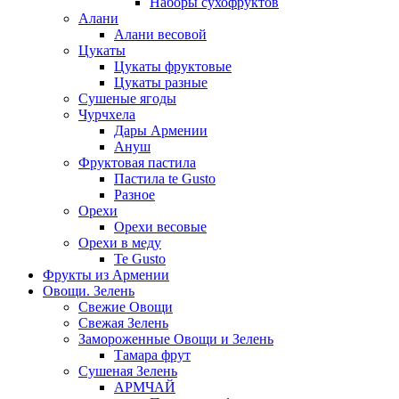
Наборы сухофруктов
Алани
Алани весовой
Цукаты
Цукаты фруктовые
Цукаты разные
Сушеные ягоды
Чурчхела
Дары Армении
Ануш
Фруктовая пастила
Пастила te Gusto
Разное
Орехи
Орехи весовые
Орехи в меду
Te Gusto
Фрукты из Армении
Овощи. Зелень
Свежие Овощи
Свежая Зелень
Замороженные Овощи и Зелень
Тамара фрут
Сушеная Зелень
АРМЧАЙ