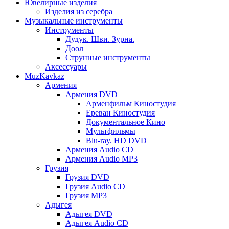
Ювелирные изделия
Изделия из серебра
Музыкальные инструменты
Инструменты
Дудук. Шви. Зурна.
Доол
Струнные инструменты
Аксессуары
MuzKavkaz
Армения
Армения DVD
Арменфильм Киностудия
Ереван Киностудия
Документальное Кино
Мультфильмы
Blu-ray. HD DVD
Армения Audio CD
Армения Audio MP3
Грузия
Грузия DVD
Грузия Audio CD
Грузия MP3
Адыгея
Адыгея DVD
Адыгея Audio CD