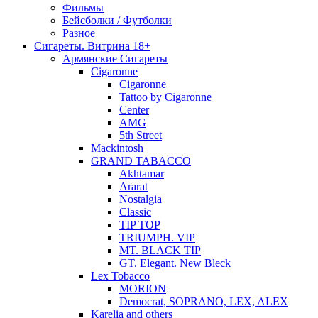
Фильмы
Бейсболки / Футболки
Разное
Сигареты. Витрина 18+
Армянские Сигареты
Cigaronne
Cigaronne
Tattoo by Cigaronne
Center
AMG
5th Street
Mackintosh
GRAND TABACCO
Akhtamar
Ararat
Nostalgia
Classic
TIP TOP
TRIUMPH. VIP
MT. BLACK TIP
GT. Elegant. New Bleck
Lex Tobacco
MORION
Democrat, SOPRANO, LEX, ALEX
Karelia and others