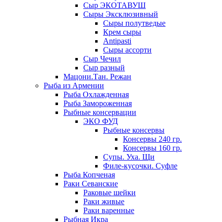
Сыр ЭКОТАВУШ
Сыры Эксклюзивный
Сыры полутведые
Крем сыры
Antipasti
Сыры ассорти
Сыр Чечил
Сыр разный
Мацони.Тан. Режан
Рыба из Армении
Рыба Охлажденная
Рыба Замороженная
Рыбные консервации
ЭКО ФУД
Рыбные консервы
Консервы 240 гр.
Консервы 160 гр.
Супы. Уха. Щи
Филе-кусочки. Суфле
Рыба Копченая
Раки Севанские
Раковые шейки
Раки живые
Раки варенные
Рыбная Икра