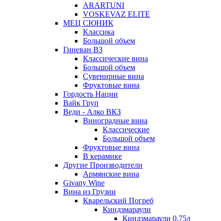
ARARTUNI
VOSKEVAZ ELITE
МЕЦ СЮНИК
Классика
Большой объем
Гиневан ВЗ
Классические вина
Большой объем
Сувенирные вина
Фруктовые вина
Гордость Нации
Вайк Груп
Веди - Алко ВКЗ
Виноградные вина
Классические
Большой объем
Фруктовые вина
В керамике
Другие Производители
Армянские вина
Givany Wine
Вина из Грузии
Кварельский Погреб
Киндзмараули
Киндзмараули 0,75л