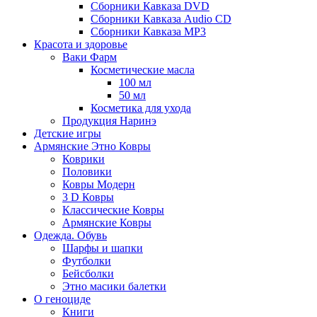
Сборники Кавказа DVD
Сборники Кавказа Audio CD
Сборники Кавказа MP3
Красота и здоровье
Ваки Фарм
Косметические масла
100 мл
50 мл
Косметика для ухода
Продукция Наринэ
Детские игры
Армянские Этно Ковры
Коврики
Половики
Ковры Модерн
3 D Ковры
Классические Ковры
Армянские Ковры
Одежда. Обувь
Шарфы и шапки
Футболки
Бейсболки
Этно масики балетки
О геноциде
Книги