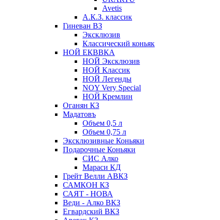
Avetis
А.К.З. классик
Гиневан ВЗ
Эксклюзив
Классический коньяк
НОЙ ЕКВВКА
НОЙ Эксклюзив
НОЙ Классик
НОЙ Легенды
NOY Very Speсial
НОЙ Кремлин
Оганян КЗ
Мадатовъ
Объем 0,5 л
Объем 0,75 л
Эксклюзивные Коньяки
Подарочные Коньяки
СИС Алко
Мараси КД
Грейт Велли АВКЗ
САМКОН КЗ
САЯТ - НОВА
Веди - Алко ВКЗ
Егвардский ВКЗ