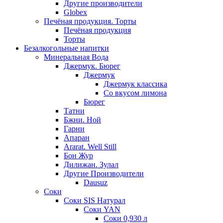
Другие производители
Globex
Печёная продукция. Торты
Печёная продукция
Торты
Безалкогольные напитки
Минеральная Вода
Джермук. Бюрег
Джермук
Джермук классика
Со вкусом лимона
Бюрег
Татни
Бжни. Ной
Гарни
Апаран
Ararat. Well Still
Бон Жур
Дилижан. Зулал
Другие Производители
Dausuz
Соки
Соки SIS Натурал
Соки YAN
Соки 0,930 л