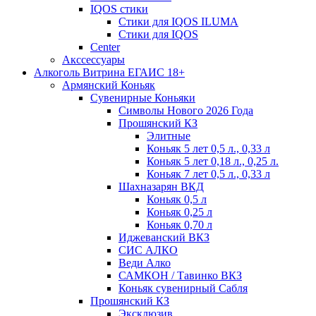
IQOS стики
Стики для IQOS ILUMA
Стики для IQOS
Сenter
Акссессуары
Алкоголь Витрина ЕГАИС 18+
Армянский Коньяк
Сувенирные Коньяки
Символы Нового 2026 Года
Прошянский КЗ
Элитные
Коньяк 5 лет 0,5 л., 0,33 л
Коньяк 5 лет 0,18 л., 0,25 л.
Коньяк 7 лет 0,5 л., 0,33 л
Шахназарян ВКД
Коньяк 0,5 л
Коньяк 0,25 л
Коньяк 0,70 л
Иджеванский ВКЗ
СИС АЛКО
Веди Алко
САМКОН / Тавинко ВКЗ
Коньяк сувенирный Сабля
Прошянский КЗ
Эксклюзив