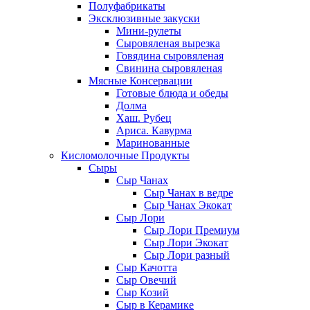
Полуфабрикаты
Эксклюзивные закуски
Мини-рулеты
Сыровяленая вырезка
Говядина сыровяленая
Свинина сыровяленая
Мясные Консервации
Готовые блюда и обеды
Долма
Хаш. Рубец
Ариса. Кавурма
Маринованные
Кисломолочные Продукты
Сыры
Сыр Чанах
Сыр Чанах в ведре
Сыр Чанах Экокат
Сыр Лори
Сыр Лори Премиум
Сыр Лори Экокат
Сыр Лори разный
Сыр Качотта
Сыр Овечий
Сыр Козий
Сыр в Керамике