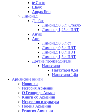
te Gusto
Шамб
Арцах Био
Лимонад
Дарбас
Лимонад 0,5 л. Стекло
Лимонад 1,25 л. ПЭТ
Ануш
Ани
Лимонад 0,5 л ст
Лимонад 0,5 л ПЭТ
Лимонад 1,0 л ПЭТ
Лимонад 1,5 л ПЭТ
Другие производители
Натахтари
Натахтари 0,5л
Натахтари 1,0л
Армянские книги
Новинки
История Армении
О Геноциде Армян
Книги об Армении
Иcкусство и культура
Поэзия Армении
Религия Армении