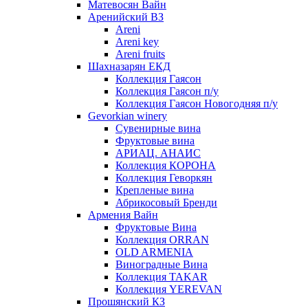
Матевосян Вайн
Аренийский ВЗ
Areni
Areni key
Areni fruits
Шахназарян ЕКД
Коллекция Гаясон
Коллекция Гаясон п/у
Коллекция Гаясон Новогодняя п/у
Gevorkian winery
Сувенирные вина
Фруктовые вина
АРИАЦ. АНАИС
Коллекция КОРОНА
Коллекция Геворкян
Крепленые вина
Абрикосовый Бренди
Армения Вайн
Фруктовые Вина
Коллекция ORRAN
OLD ARMENIA
Виноградные Вина
Коллекция TAKAR
Коллекция YEREVAN
Прошянский КЗ