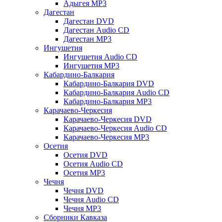
Адыгея MP3
Дагестан
Дагестан DVD
Дагестан Audio CD
Дагестан MP3
Ингушетия
Ингушетия Audio CD
Ингушетия MP3
Кабардино-Балкария
Кабардино-Балкария DVD
Кабардино-Балкария Audio CD
Кабардино-Балкария MP3
Карачаево-Черкесия
Карачаево-Черкесия DVD
Карачаево-Черкесия Audio CD
Карачаево-Черкесия MP3
Осетия
Осетия DVD
Осетия Audio CD
Осетия MP3
Чечня
Чечня DVD
Чечня Audio CD
Чечня MP3
Сборники Кавказа