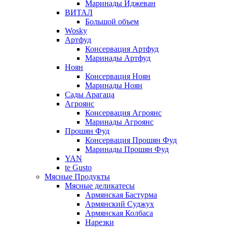
Маринады Иджеван
ВИТАЛ
Большой объем
Wosky
Артфуд
Консервация Артфуд
Маринады Артфуд
Ноян
Консервация Ноян
Маринады Ноян
Сады Арагаца
Агроянс
Консервация Агроянс
Маринады Агроянс
Прошян Фуд
Консервация Прошян Фуд
Маринады Прошян Фуд
YAN
te Gusto
Мясные Продукты
Мясные деликатесы
Армянская Бастурма
Армянский Суджух
Армянская Колбаса
Нарезки