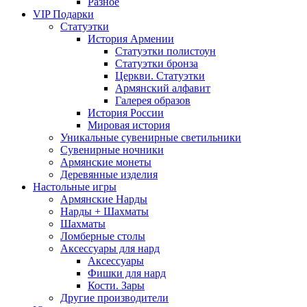
Разное
VIP Подарки
Статуэтки
История Армении
Статуэтки полистоун
Статуэтки бронза
Церкви. Статуэтки
Армянский алфавит
Галерея образов
История России
Мировая история
Уникальные сувенирные светильники
Сувенирные ночники
Армянские монеты
Деревянные изделия
Настольные игры
Армянские Нарды
Нарды + Шахматы
Шахматы
Ломберные столы
Аксессуары для нард
Аксессуары
Фишки для нард
Кости. Зары
Другие производители