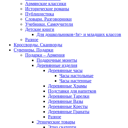
Армянские классики
Исторические романы
Публицистика
Словари. Разговорники
Учебники. Самоучители
Детские книги
Для дошкольников<br> и младших классов
Разное
Кроссворды. Сканворды
Сувениры. Подарки
Подарки – Армения
Подарочные монеты
Деревянные изделия
Деревянные часы
Часы настольные
Часы настенные
Деревянные Храмы
Подставки для напитков
Деревянные Тарелки
Деревянные Вазы
Деревянные Кресты
Деревянные Гранаты
Разное
Этнические товары
Этно скатерти