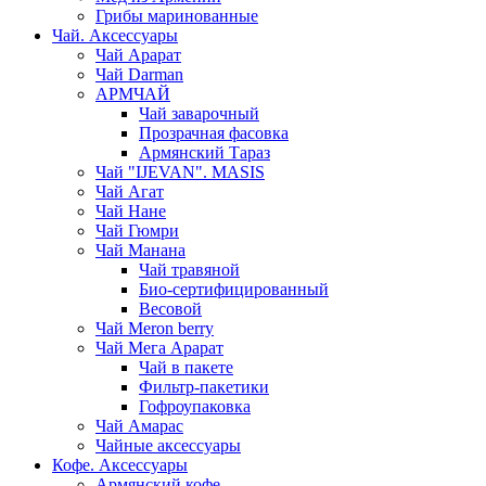
Грибы маринованные
Чай. Аксессуары
Чай Арарат
Чай Darman
АРМЧАЙ
Чай заварочный
Прозрачная фасовка
Армянский Тараз
Чай "IJEVAN". MASIS
Чай Агат
Чай Нане
Чай Гюмри
Чай Манана
Чай травяной
Био-сертифицированный
Весовой
Чай Meron berry
Чай Мега Арарат
Чай в пакете
Фильтр-пакетики
Гофроупаковка
Чай Амарас
Чайные аксессуары
Кофе. Аксессуары
Армянский кофе