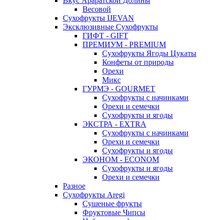
Вкус Араратской Долины
Весовой
Сухофрукты IJEVAN
Эксклюзивные Сухофрукты
ГИФТ - GIFT
ПРЕМИУМ - PREMIUM
Сухофрукты Ягоды Цукаты
Конфеты от природы
Орехи
Микс
ГУРМЭ - GOURMET
Сухофрукты с начинками
Орехи и семечки
Сухофрукты и ягоды
ЭКСТРА - EXTRA
Сухофрукты с начинками
Орехи и семечки
Сухофрукты и ягоды
ЭКОНОМ - ECONOM
Сухофрукты и ягоды
Орехи и семечки
Разное
Сухофрукты Aregi
Сушеные фрукты
Фруктовые Чипсы