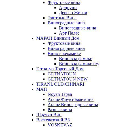
Фруктовые вина
Арцруни
Дерево Жизни
Элитные Вина
Виноградные вина
Виноградные вина
Арт Палас
МАРАН Винный Дом
Фруктовые вина
Виноградные вина
Вино в керамике
Вино в керамике
Вино в керамике п/у
Гетнатун Торговый Дом
GETNATOUN
GETNATOUN NEW
TIRANI. OLD CHINARI
МАП
Noyan Tapan
Arame Фруктовые вина
Arame Виноградные вина
Разные вина
Шаумян Вин
Воскевазский ВЗ
VOSKEVAZ