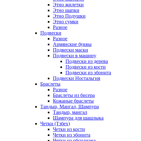
Этно жилетки
Этно шапки
Этно Подушки
Этно сумки
Разное
Подвески
Разное
Армянские буквы
Подвески маски
Подвески в машину
Подвески из дерева
Подвески из кости
Подвески из эбонита
Подвески Ностальгия
Браслеты
Разное
Браслеты из бисера
Кожаные браслеты
Тандыр, Мангал, Шампура
Тандыр, мангал
Шампура для шашлыка
Четки (Тзбех)
Четки из кости
Четки из эбонита
Четки из обсидиана