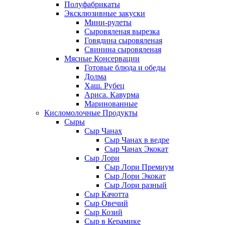
Полуфабрикаты
Эксклюзивные закуски
Мини-рулеты
Сыровяленая вырезка
Говядина сыровяленая
Свинина сыровяленая
Мясные Консервации
Готовые блюда и обеды
Долма
Хаш. Рубец
Ариса. Кавурма
Маринованные
Кисломолочные Продукты
Сыры
Сыр Чанах
Сыр Чанах в ведре
Сыр Чанах Экокат
Сыр Лори
Сыр Лори Премиум
Сыр Лори Экокат
Сыр Лори разный
Сыр Качотта
Сыр Овечий
Сыр Козий
Сыр в Керамике