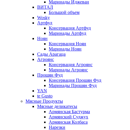
Маринады Иджеван
ВИТАЛ
Большой объем
Wosky
Артфуд
Консервация Артфуд
Маринады Артфуд
Ноян
Консервация Ноян
Маринады Ноян
Сады Арагаца
Агроянс
Консервация Агроянс
Маринады Агроянс
Прошян Фуд
Консервация Прошян Фуд
Маринады Прошян Фуд
YAN
te Gusto
Мясные Продукты
Мясные деликатесы
Армянская Бастурма
Армянский Суджух
Армянская Колбаса
Нарезки