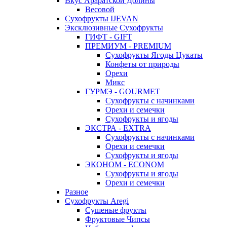
Вкус Араратской Долины
Весовой
Сухофрукты IJEVAN
Эксклюзивные Сухофрукты
ГИФТ - GIFT
ПРЕМИУМ - PREMIUM
Сухофрукты Ягоды Цукаты
Конфеты от природы
Орехи
Микс
ГУРМЭ - GOURMET
Сухофрукты с начинками
Орехи и семечки
Сухофрукты и ягоды
ЭКСТРА - EXTRA
Сухофрукты с начинками
Орехи и семечки
Сухофрукты и ягоды
ЭКОНОМ - ECONOM
Сухофрукты и ягоды
Орехи и семечки
Разное
Сухофрукты Aregi
Сушеные фрукты
Фруктовые Чипсы