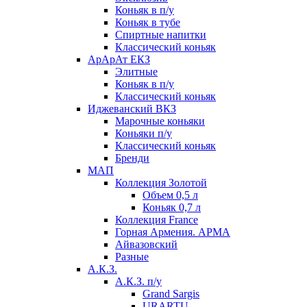
Коньяк в п/у
Коньяк в тубе
Спиртные напитки
Классический коньяк
АрАрАт ЕКЗ
Элитные
Коньяк в п/у
Классический коньяк
Иджеванский ВКЗ
Марочные коньяки
Коньяки п/у
Классический коньяк
Бренди
МАП
Коллекция Золотой
Объем 0,5 л
Коньяк 0,7 л
Коллекция France
Горная Армения. АРМА
Айвазовский
Разные
А.К.З.
А.К.З. п/у
Grand Sargis
URARTU