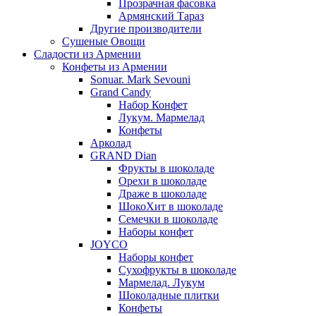
Прозрачная фасовка
Армянский Тараз
Другие производители
Сушеные Овощи
Сладости из Армении
Конфеты из Армении
Sonuar. Mark Sevouni
Grand Candy
Набор Конфет
Лукум. Мармелад
Конфеты
Арколад
GRAND Dian
Фрукты в шоколаде
Орехи в шоколаде
Драже в шоколаде
ШокоХит в шоколаде
Семечки в шоколаде
Наборы конфет
JOYCO
Наборы конфет
Сухофрукты в шоколаде
Мармелад. Лукум
Шоколадные плитки
Конфеты