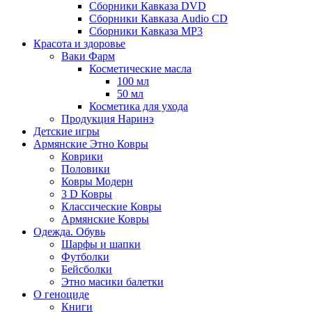
Сборники Кавказа DVD
Сборники Кавказа Audio CD
Сборники Кавказа MP3
Красота и здоровье
Ваки Фарм
Косметические масла
100 мл
50 мл
Косметика для ухода
Продукция Наринэ
Детские игры
Армянские Этно Ковры
Коврики
Половики
Ковры Модерн
3 D Ковры
Классические Ковры
Армянские Ковры
Одежда. Обувь
Шарфы и шапки
Футболки
Бейсболки
Этно масики балетки
О геноциде
Книги