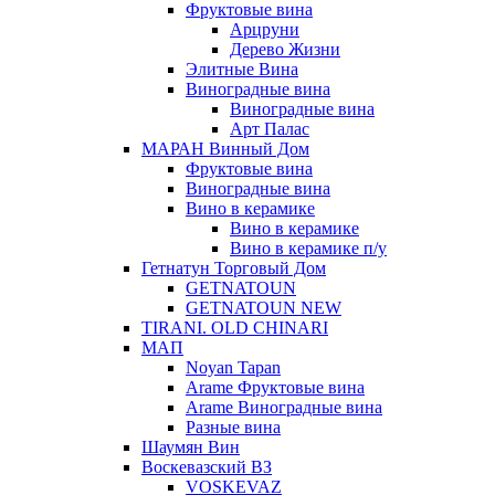
Фруктовые вина
Арцруни
Дерево Жизни
Элитные Вина
Виноградные вина
Виноградные вина
Арт Палас
МАРАН Винный Дом
Фруктовые вина
Виноградные вина
Вино в керамике
Вино в керамике
Вино в керамике п/у
Гетнатун Торговый Дом
GETNATOUN
GETNATOUN NEW
TIRANI. OLD CHINARI
МАП
Noyan Tapan
Arame Фруктовые вина
Arame Виноградные вина
Разные вина
Шаумян Вин
Воскевазский ВЗ
VOSKEVAZ