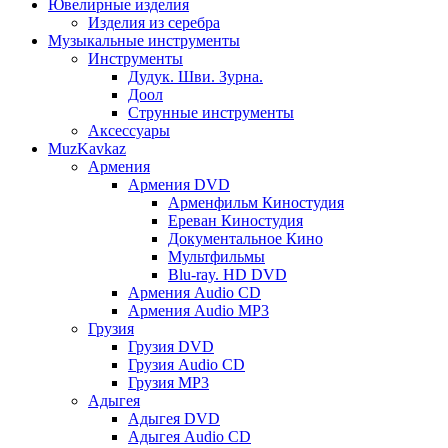
Ювелирные изделия
Изделия из серебра
Музыкальные инструменты
Инструменты
Дудук. Шви. Зурна.
Доол
Струнные инструменты
Аксессуары
MuzKavkaz
Армения
Армения DVD
Арменфильм Киностудия
Ереван Киностудия
Документальное Кино
Мультфильмы
Blu-ray. HD DVD
Армения Audio CD
Армения Audio MP3
Грузия
Грузия DVD
Грузия Audio CD
Грузия MP3
Адыгея
Адыгея DVD
Адыгея Audio CD