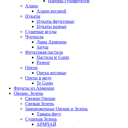
Наборы сухофруктов
Алани
Алани весовой
Цукаты
Цукаты фруктовые
Цукаты разные
Сушеные ягоды
Чурчхела
Дары Армении
Ануш
Фруктовая пастила
Пастила te Gusto
Разное
Орехи
Орехи весовые
Орехи в меду
Te Gusto
Фрукты из Армении
Овощи. Зелень
Свежие Овощи
Свежая Зелень
Замороженные Овощи и Зелень
Тамара фрут
Сушеная Зелень
АРМЧАЙ