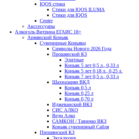
IQOS стики
Стики для IQOS ILUMA
Стики для IQOS
Сenter
Акссессуары
Алкоголь Витрина ЕГАИС 18+
Армянский Коньяк
Сувенирные Коньяки
Символы Нового 2026 Года
Прошянский КЗ
Элитные
Коньяк 5 лет 0,5 л., 0,33 л
Коньяк 5 лет 0,18 л., 0,25 л.
Коньяк 7 лет 0,5 л., 0,33 л
Шахназарян ВКД
Коньяк 0,5 л
Коньяк 0,25 л
Коньяк 0,70 л
Иджеванский ВКЗ
СИС АЛКО
Веди Алко
САМКОН / Тавинко ВКЗ
Коньяк сувенирный Сабля
Прошянский КЗ
Эксклюзив