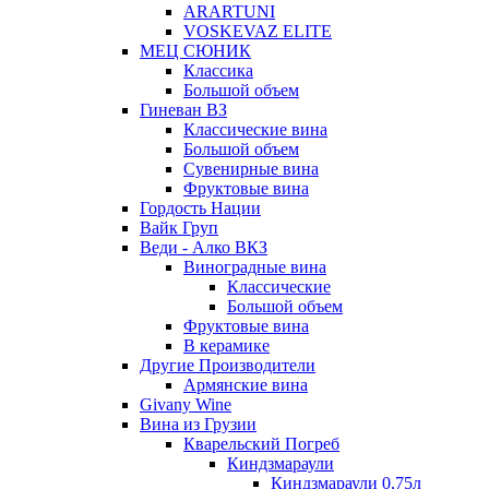
ARARTUNI
VOSKEVAZ ELITE
МЕЦ СЮНИК
Классика
Большой объем
Гиневан ВЗ
Классические вина
Большой объем
Сувенирные вина
Фруктовые вина
Гордость Нации
Вайк Груп
Веди - Алко ВКЗ
Виноградные вина
Классические
Большой объем
Фруктовые вина
В керамике
Другие Производители
Армянские вина
Givany Wine
Вина из Грузии
Кварельский Погреб
Киндзмараули
Киндзмараули 0,75л