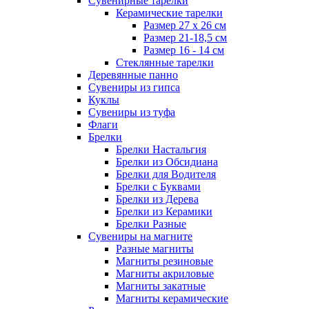
Сувенирные тарелки
Керамические тарелки
Размер 27 х 26 см
Размер 21-18,5 см
Размер 16 - 14 см
Стеклянные тарелки
Деревянные панно
Сувениры из гипса
Куклы
Сувениры из туфа
Флаги
Брелки
Брелки Настальгия
Брелки из Обсидиана
Брелки для Водителя
Брелки с Буквами
Брелки из Дерева
Брелки из Керамики
Брелки Разные
Сувениры на магните
Разные магниты
Магниты резиновые
Магниты акриловые
Магниты закатные
Магниты керамические