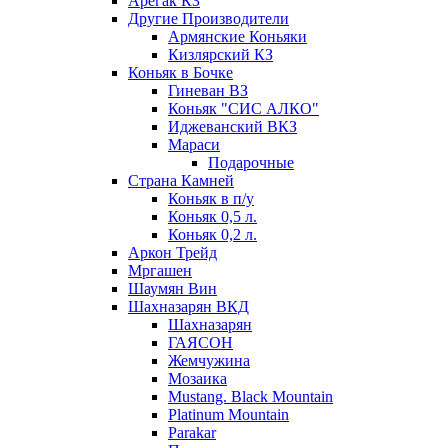
Арегак КЗ
Другие Производители
Армянские Коньяки
Кизлярский КЗ
Коньяк в Бочке
Гиневан ВЗ
Коньяк "СИС АЛКО"
Иджеванский ВКЗ
Мараси
Подарочные
Страна Камней
Коньяк в п/у
Коньяк 0,5 л.
Коньяк 0,2 л.
Аркон Трейд
Мргашен
Шаумян Вин
Шахназарян ВКД
Шахназарян
ГАЯСОН
Жемчужина
Мозаика
Mustang. Black Mountain
Platinum Mountain
Parakar