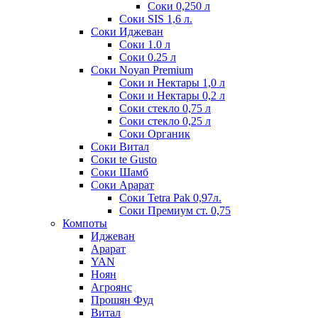
Соки 0,250 л
Соки SIS 1,6 л.
Соки Иджеван
Соки 1.0 л
Соки 0.25 л
Соки Noyan Premium
Соки и Нектары 1,0 л
Соки и Нектары 0,2 л
Соки стекло 0,75 л
Соки стекло 0,25 л
Соки Органик
Соки Витал
Соки te Gusto
Соки Шамб
Соки Арарат
Соки Tetra Pak 0,97л.
Соки Премиум ст. 0,75
Компоты
Иджеван
Арарат
YAN
Ноян
Агроянс
Прошян Фуд
Витал