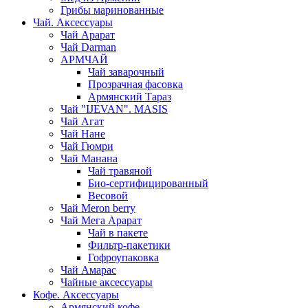
Грибы маринованные
Чай. Аксессуары
Чай Арарат
Чай Darman
АРМЧАЙ
Чай заварочный
Прозрачная фасовка
Армянский Тараз
Чай "IJEVAN". MASIS
Чай Агат
Чай Нане
Чай Гюмри
Чай Манана
Чай травяной
Био-сертифицированный
Весовой
Чай Meron berry
Чай Мега Арарат
Чай в пакете
Фильтр-пакетики
Гофроупаковка
Чай Амарас
Чайные аксессуары
Кофе. Аксессуары
Армянский кофе