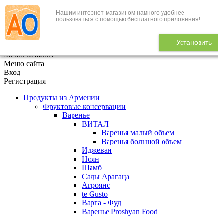
Нашим интернет-магазином намного удобнее
+7 (495) 646-888-1
пользоваться с помощью бесплатного приложения!
В корзине
0
товаров
Установить
x
Меню каталога
Меню сайта
Вход
Регистрация
Продукты из Армении
Фруктовые консервации
Варенье
ВИТАЛ
Варенья малый объем
Варенья большой объем
Иджеван
Ноян
Шамб
Сады Арагаца
Агроянс
te Gusto
Варга - Фуд
Варенье Proshyan Food