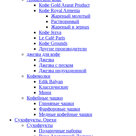
Кофе Gold Ararat Product
Кофе Royal Armenia
Жареный молотый
Растворимый
Жареный в зернах
Кофе Jezva
Le Café Paris
Кофе Grounds
Другие производители
джезва для кофе
Джезва
Джезва с песком
Джезва индукционной
Кофемолки
Edik Balyan
Классичиские
Мини
Кофейные чашки
Глиняные чашки
Фарфоровые чашки
Медные кофейные чашки
Сухофрукты. Орехи
Сухофрукты
Подарочные наборы