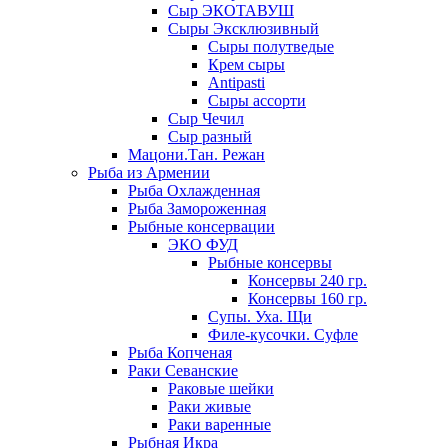
Сыр ЭКОТАВУШ
Сыры Эксклюзивный
Сыры полутведые
Крем сыры
Antipasti
Сыры ассорти
Сыр Чечил
Сыр разный
Мацони.Тан. Режан
Рыба из Армении
Рыба Охлажденная
Рыба Замороженная
Рыбные консервации
ЭКО ФУД
Рыбные консервы
Консервы 240 гр.
Консервы 160 гр.
Супы. Уха. Щи
Филе-кусочки. Суфле
Рыба Копченая
Раки Севанские
Раковые шейки
Раки живые
Раки варенные
Рыбная Икра