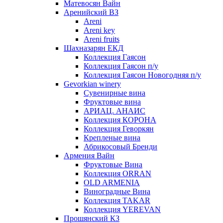
Матевосян Вайн
Аренийский ВЗ
Areni
Areni key
Areni fruits
Шахназарян ЕКД
Коллекция Гаясон
Коллекция Гаясон п/у
Коллекция Гаясон Новогодняя п/у
Gevorkian winery
Сувенирные вина
Фруктовые вина
АРИАЦ. АНАИС
Коллекция КОРОНА
Коллекция Геворкян
Крепленые вина
Абрикосовый Бренди
Армения Вайн
Фруктовые Вина
Коллекция ORRAN
OLD ARMENIA
Виноградные Вина
Коллекция TAKAR
Коллекция YEREVAN
Прошянский КЗ