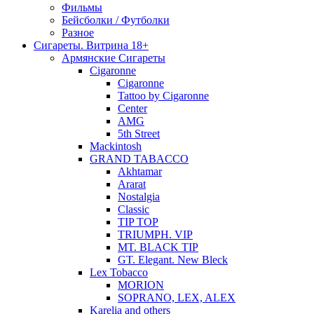
Фильмы
Бейсболки / Футболки
Разное
Сигареты. Витрина 18+
Армянские Сигареты
Cigaronne
Cigaronne
Tattoo by Cigaronne
Center
AMG
5th Street
Mackintosh
GRAND TABACCO
Akhtamar
Ararat
Nostalgia
Classic
TIP TOP
TRIUMPH. VIP
MT. BLACK TIP
GT. Elegant. New Bleck
Lex Tobacco
MORION
SOPRANO, LEX, ALEX
Karelia and others