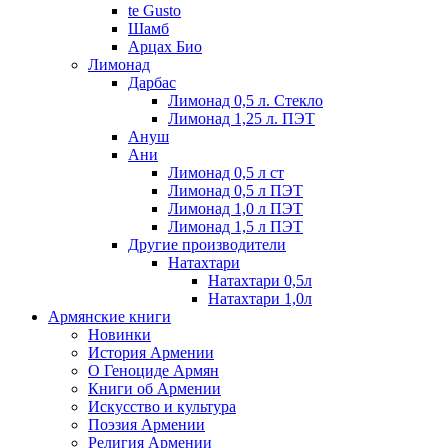
te Gusto
Шамб
Арцах Био
Лимонад
Дарбас
Лимонад 0,5 л. Стекло
Лимонад 1,25 л. ПЭТ
Ануш
Ани
Лимонад 0,5 л ст
Лимонад 0,5 л ПЭТ
Лимонад 1,0 л ПЭТ
Лимонад 1,5 л ПЭТ
Другие производители
Натахтари
Натахтари 0,5л
Натахтари 1,0л
Армянские книги
Новинки
История Армении
О Геноциде Армян
Книги об Армении
Иcкусство и культура
Поэзия Армении
Религия Армении