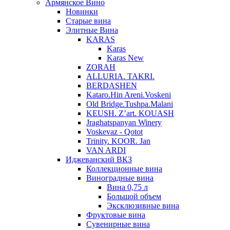
Армянское Вино
Новинки
Старые вина
Элитные Вина
KARAS
Karas
Karas New
ZORAH
ALLURIA. TAKRI.
BERDASHEN
Kataro.Hin Areni.Voskeni
Old Bridge.Tushpa.Malani
KEUSH. Z’art. KOUASH
Jraghatspanyan Winery
Voskevaz - Qotot
Trinity. KOOR. Jan
VAN ARDI
Иджеванский ВКЗ
Коллекционные вина
Виноградные вина
Вина 0,75 л
Большой объем
Эксклюзивные вина
Фруктовые вина
Cувенирные вина