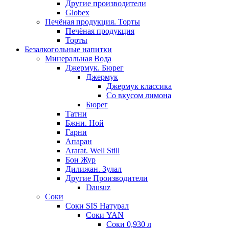
Другие производители
Globex
Печёная продукция. Торты
Печёная продукция
Торты
Безалкогольные напитки
Минеральная Вода
Джермук. Бюрег
Джермук
Джермук классика
Со вкусом лимона
Бюрег
Татни
Бжни. Ной
Гарни
Апаран
Ararat. Well Still
Бон Жур
Дилижан. Зулал
Другие Производители
Dausuz
Соки
Соки SIS Натурал
Соки YAN
Соки 0,930 л