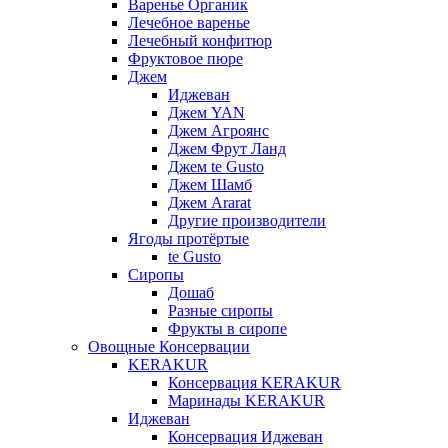
Варенье Органик
Лечебное варенье
Лечебный конфитюр
Фруктовое пюре
Джем
Иджеван
Джем YAN
Джем Агроянс
Джем Фрут Ланд
Джем te Gusto
Джем Шамб
Джем Ararat
Другие производители
Ягоды протёртые
te Gusto
Сиропы
Дошаб
Разные сиропы
Фрукты в сиропе
Овощные Консервации
KERAKUR
Консервация KERAKUR
Маринады KERAKUR
Иджеван
Консервация Иджеван