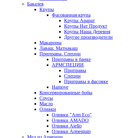
Бакалея
Крупы
Фасованная крупа
Крупы Арарат
Крупы Нат Продукт
Крупы Наша Деревня
Другие производители
Макароны
Лаваш. Матнакаш
Приправы. Специи
Приправы в банке
АРМСПЕЦИИ
Приправы
Специи
Приправы в фасовке
Hamove
Консервированные бобы
Соусы
Масло
Оливки
Оливки "Arm Eco"
Оливки AMADO
Оливки Aiello
Оливки Armenium
Мед из Армении