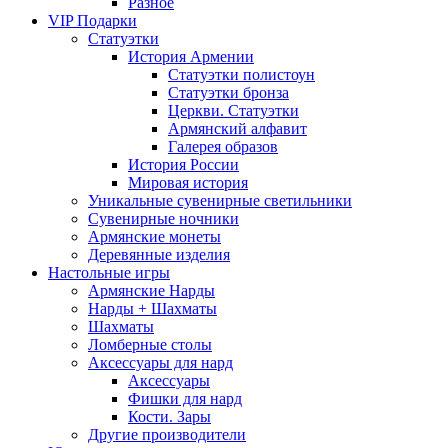
Разное
VIP Подарки
Статуэтки
История Армении
Статуэтки полистоун
Статуэтки бронза
Церкви. Статуэтки
Армянский алфавит
Галерея образов
История России
Мировая история
Уникальные сувенирные светильники
Сувенирные ночники
Армянские монеты
Деревянные изделия
Настольные игры
Армянские Нарды
Нарды + Шахматы
Шахматы
Ломберные столы
Аксессуары для нард
Аксессуары
Фишки для нард
Кости. Зары
Другие производители