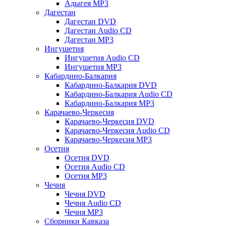
Адыгея MP3
Дагестан
Дагестан DVD
Дагестан Audio CD
Дагестан MP3
Ингушетия
Ингушетия Audio CD
Ингушетия MP3
Кабардино-Балкария
Кабардино-Балкария DVD
Кабардино-Балкария Audio CD
Кабардино-Балкария MP3
Карачаево-Черкесия
Карачаево-Черкесия DVD
Карачаево-Черкесия Audio CD
Карачаево-Черкесия MP3
Осетия
Осетия DVD
Осетия Audio CD
Осетия MP3
Чечня
Чечня DVD
Чечня Audio CD
Чечня MP3
Сборники Кавказа