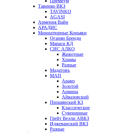
Премиум
Тавинко ВКЗ
TAVINKO
AGASI
Армения Вайн
АРАДИС
Миниатюрные Коньяки
Оганян Бренди
Мараси КД
СИС АЛКО
Животные
Храмы
Разные
Мадатовъ
МАП
Арамэ
Золотой
Армина
Айвазовский
Прошянский КЗ
Классические
Сувенирные
Грейт Велли АВКЗ
Иджеванский ВКЗ
Разные