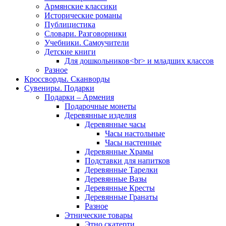
Армянские классики
Исторические романы
Публицистика
Словари. Разговорники
Учебники. Самоучители
Детские книги
Для дошкольников<br> и младших классов
Разное
Кроссворды. Сканворды
Сувениры. Подарки
Подарки – Армения
Подарочные монеты
Деревянные изделия
Деревянные часы
Часы настольные
Часы настенные
Деревянные Храмы
Подставки для напитков
Деревянные Тарелки
Деревянные Вазы
Деревянные Кресты
Деревянные Гранаты
Разное
Этнические товары
Этно скатерти