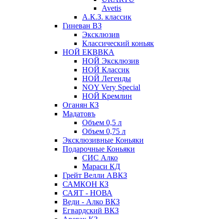
Avetis
А.К.З. классик
Гиневан ВЗ
Эксклюзив
Классический коньяк
НОЙ ЕКВВКА
НОЙ Эксклюзив
НОЙ Классик
НОЙ Легенды
NOY Very Speсial
НОЙ Кремлин
Оганян КЗ
Мадатовъ
Объем 0,5 л
Объем 0,75 л
Эксклюзивные Коньяки
Подарочные Коньяки
СИС Алко
Мараси КД
Грейт Велли АВКЗ
САМКОН КЗ
САЯТ - НОВА
Веди - Алко ВКЗ
Егвардский ВКЗ