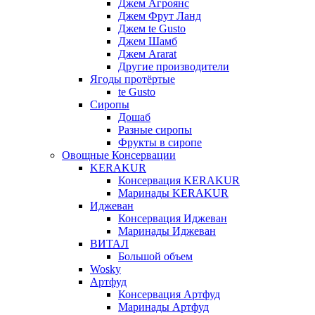
Джем Агроянс
Джем Фрут Ланд
Джем te Gusto
Джем Шамб
Джем Ararat
Другие производители
Ягоды протёртые
te Gusto
Сиропы
Дошаб
Разные сиропы
Фрукты в сиропе
Овощные Консервации
KERAKUR
Консервация KERAKUR
Маринады KERAKUR
Иджеван
Консервация Иджеван
Маринады Иджеван
ВИТАЛ
Большой объем
Wosky
Артфуд
Консервация Артфуд
Маринады Артфуд