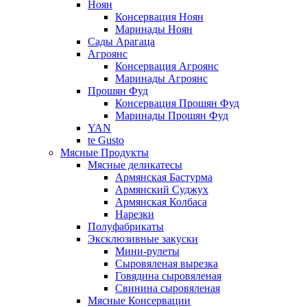
Ноян
Консервация Ноян
Маринады Ноян
Сады Арагаца
Агроянс
Консервация Агроянс
Маринады Агроянс
Прошян Фуд
Консервация Прошян Фуд
Маринады Прошян Фуд
YAN
te Gusto
Мясные Продукты
Мясные деликатесы
Армянская Бастурма
Армянский Суджух
Армянская Колбаса
Нарезки
Полуфабрикаты
Эксклюзивные закуски
Мини-рулеты
Сыровяленая вырезка
Говядина сыровяленая
Свинина сыровяленая
Мясные Консервации