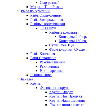
Сыр разный
Мацони.Тан. Режан
Рыба из Армении
Рыба Охлажденная
Рыба Замороженная
Рыбные консервации
ЭКО ФУД
Рыбные консервы
Консервы 240 гр.
Консервы 160 гр.
Супы. Уха. Щи
Филе-кусочки. Суфле
Рыба Копченая
Раки Севанские
Раковые шейки
Раки живые
Раки варенные
Рыбная Икра
Бакалея
Крупы
Фасованная крупа
Крупы Арарат
Крупы Нат Продукт
Крупы Наша Деревня
Другие производители