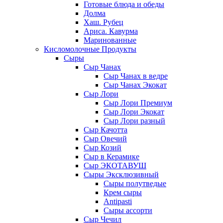
Готовые блюда и обеды
Долма
Хаш. Рубец
Ариса. Кавурма
Маринованные
Кисломолочные Продукты
Сыры
Сыр Чанах
Сыр Чанах в ведре
Сыр Чанах Экокат
Сыр Лори
Сыр Лори Премиум
Сыр Лори Экокат
Сыр Лори разный
Сыр Качотта
Сыр Овечий
Сыр Козий
Сыр в Керамике
Сыр ЭКОТАВУШ
Сыры Эксклюзивный
Сыры полутведые
Крем сыры
Antipasti
Сыры ассорти
Сыр Чечил