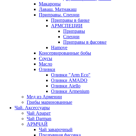
Макароны
Лаваш. Матнакаш
Приправы. Специи
Приправы в банке
АРМСПЕЦИИ
Приправы
Специи
Приправы в фасовке
Hamove
Консервированные бобы
Соусы
Масло
Оливки
Оливки "Arm Eco"
Оливки AMADO
Оливки Aiello
Оливки Armenium
Мед из Армении
Грибы маринованные
Чай. Аксессуары
Чай Арарат
Чай Darman
АРМЧАЙ
Чай заварочный
Прозрачная фасовка