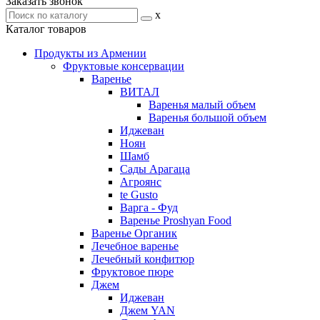
Заказать звонок
x
Каталог товаров
Продукты из Армении
Фруктовые консервации
Варенье
ВИТАЛ
Варенья малый объем
Варенья большой объем
Иджеван
Ноян
Шамб
Сады Арагаца
Агроянс
te Gusto
Варга - Фуд
Варенье Proshyan Food
Варенье Органик
Лечебное варенье
Лечебный конфитюр
Фруктовое пюре
Джем
Иджеван
Джем YAN