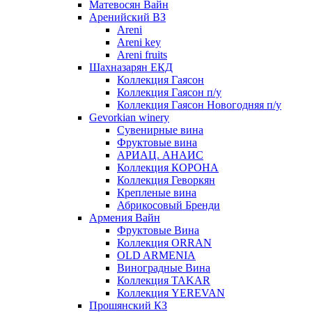
Матевосян Вайн
Аренийский ВЗ
Areni
Areni key
Areni fruits
Шахназарян ЕКД
Коллекция Гаясон
Коллекция Гаясон п/у
Коллекция Гаясон Новогодняя п/у
Gevorkian winery
Сувенирные вина
Фруктовые вина
АРИАЦ. АНАИС
Коллекция КОРОНА
Коллекция Геворкян
Крепленые вина
Абрикосовый Бренди
Армения Вайн
Фруктовые Вина
Коллекция ORRAN
OLD ARMENIA
Виноградные Вина
Коллекция TAKAR
Коллекция YEREVAN
Прошянский КЗ