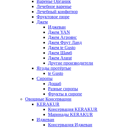
Варенье Органик
Лечебное варенье
Лечебный конфитюр
Фруктовое пюре
Джем
Иджеван
Джем YAN
Джем Агроянс
Джем Фрут Ланд
Джем te Gusto
Джем Шамб
Джем Ararat
Другие производители
Ягоды протёртые
te Gusto
Сиропы
Дошаб
Разные сиропы
Фрукты в сиропе
Овощные Консервации
KERAKUR
Консервация KERAKUR
Маринады KERAKUR
Иджеван
Консервация Иджеван