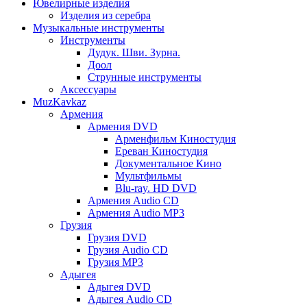
Ювелирные изделия
Изделия из серебра
Музыкальные инструменты
Инструменты
Дудук. Шви. Зурна.
Доол
Струнные инструменты
Аксессуары
MuzKavkaz
Армения
Армения DVD
Арменфильм Киностудия
Ереван Киностудия
Документальное Кино
Мультфильмы
Blu-ray. HD DVD
Армения Audio CD
Армения Audio MP3
Грузия
Грузия DVD
Грузия Audio CD
Грузия MP3
Адыгея
Адыгея DVD
Адыгея Audio CD