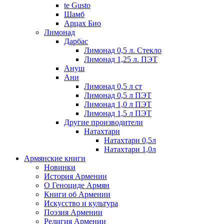
te Gusto
Шамб
Арцах Био
Лимонад
Дарбас
Лимонад 0,5 л. Стекло
Лимонад 1,25 л. ПЭТ
Ануш
Ани
Лимонад 0,5 л ст
Лимонад 0,5 л ПЭТ
Лимонад 1,0 л ПЭТ
Лимонад 1,5 л ПЭТ
Другие производители
Натахтари
Натахтари 0,5л
Натахтари 1,0л
Армянские книги
Новинки
История Армении
О Геноциде Армян
Книги об Армении
Иcкусство и культура
Поэзия Армении
Религия Армении