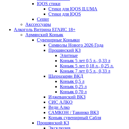
IQOS стики
Стики для IQOS ILUMA
Стики для IQOS
Сenter
Акссессуары
Алкоголь Витрина ЕГАИС 18+
Армянский Коньяк
Сувенирные Коньяки
Символы Нового 2026 Года
Прошянский КЗ
Элитные
Коньяк 5 лет 0,5 л., 0,33 л
Коньяк 5 лет 0,18 л., 0,25 л.
Коньяк 7 лет 0,5 л., 0,33 л
Шахназарян ВКД
Коньяк 0,5 л
Коньяк 0,25 л
Коньяк 0,70 л
Иджеванский ВКЗ
СИС АЛКО
Веди Алко
САМКОН / Тавинко ВКЗ
Коньяк сувенирный Сабля
Прошянский КЗ
Эксклюзив