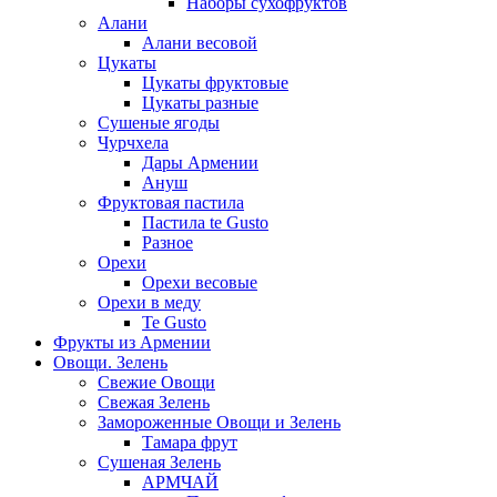
Наборы сухофруктов
Алани
Алани весовой
Цукаты
Цукаты фруктовые
Цукаты разные
Сушеные ягоды
Чурчхела
Дары Армении
Ануш
Фруктовая пастила
Пастила te Gusto
Разное
Орехи
Орехи весовые
Орехи в меду
Te Gusto
Фрукты из Армении
Овощи. Зелень
Свежие Овощи
Свежая Зелень
Замороженные Овощи и Зелень
Тамара фрут
Сушеная Зелень
АРМЧАЙ