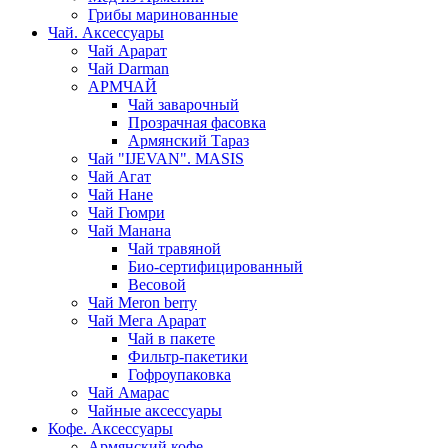
Грибы маринованные
Чай. Аксессуары
Чай Арарат
Чай Darman
АРМЧАЙ
Чай заварочный
Прозрачная фасовка
Армянский Тараз
Чай "IJEVAN". MASIS
Чай Агат
Чай Нане
Чай Гюмри
Чай Манана
Чай травяной
Био-сертифицированный
Весовой
Чай Meron berry
Чай Мега Арарат
Чай в пакете
Фильтр-пакетики
Гофроупаковка
Чай Амарас
Чайные аксессуары
Кофе. Аксессуары
Армянский кофе