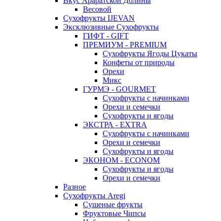
Вкус Араратской Долины
Весовой
Сухофрукты IJEVAN
Эксклюзивные Сухофрукты
ГИФТ - GIFT
ПРЕМИУМ - PREMIUM
Сухофрукты Ягоды Цукаты
Конфеты от природы
Орехи
Микс
ГУРМЭ - GOURMET
Сухофрукты с начинками
Орехи и семечки
Сухофрукты и ягоды
ЭКСТРА - EXTRA
Сухофрукты с начинками
Орехи и семечки
Сухофрукты и ягоды
ЭКОНОМ - ECONOM
Сухофрукты и ягоды
Орехи и семечки
Разное
Сухофрукты Aregi
Сушеные фрукты
Фруктовые Чипсы