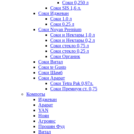
Соки 0,250 л
Соки SIS 1,6 л.
Соки Иджеван
Соки 1.0 л
Соки 0.25 л
Соки Noyan Premium
Соки и Нектары 1,0 л
Соки и Нектары 0,2 л
Соки стекло 0,75 л
Соки стекло 0,25 л
Соки Органик
Соки Витал
Соки te Gusto
Соки Шамб
Соки Арарат
Соки Tetra Pak 0,97л.
Соки Премиум ст. 0,75
Компоты
Иджеван
Арарат
YAN
Ноян
Агроянс
Прошян Фуд
Витал