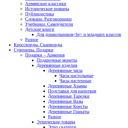
Армянские классики
Исторические романы
Публицистика
Словари. Разговорники
Учебники. Самоучители
Детские книги
Для дошкольников<br> и младших классов
Разное
Кроссворды. Сканворды
Сувениры. Подарки
Подарки – Армения
Подарочные монеты
Деревянные изделия
Деревянные часы
Часы настольные
Часы настенные
Деревянные Храмы
Подставки для напитков
Деревянные Тарелки
Деревянные Вазы
Деревянные Кресты
Деревянные Гранаты
Разное
Этнические товары
Этно скатерти