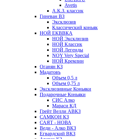
Avetis
А.К.З. классик
Гиневан ВЗ
Эксклюзив
Классический коньяк
НОЙ ЕКВВКА
НОЙ Эксклюзив
НОЙ Классик
НОЙ Легенды
NOY Very Speсial
НОЙ Кремлин
Оганян КЗ
Мадатовъ
Объем 0,5 л
Объем 0,75 л
Эксклюзивные Коньяки
Подарочные Коньяки
СИС Алко
Мараси КД
Грейт Велли АВКЗ
САМКОН КЗ
САЯТ - НОВА
Веди - Алко ВКЗ
Егвардский ВКЗ