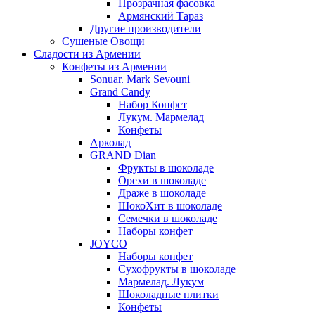
Прозрачная фасовка
Армянский Тараз
Другие производители
Сушеные Овощи
Сладости из Армении
Конфеты из Армении
Sonuar. Mark Sevouni
Grand Candy
Набор Конфет
Лукум. Мармелад
Конфеты
Арколад
GRAND Dian
Фрукты в шоколаде
Орехи в шоколаде
Драже в шоколаде
ШокоХит в шоколаде
Семечки в шоколаде
Наборы конфет
JOYCO
Наборы конфет
Сухофрукты в шоколаде
Мармелад. Лукум
Шоколадные плитки
Конфеты