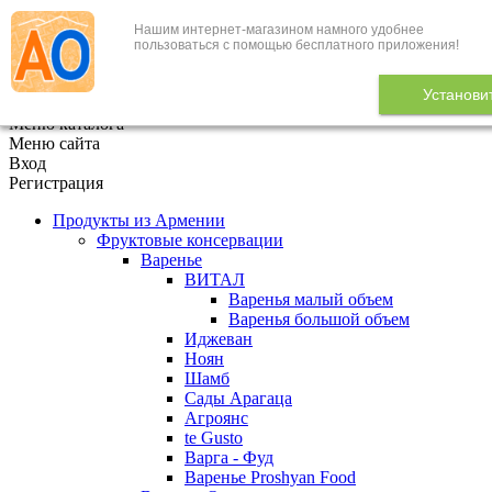
Нашим интернет-магазином намного удобнее
+7 (495) 646-888-1
пользоваться с помощью бесплатного приложения!
В корзине
0
товаров
Установи
x
Меню каталога
Меню сайта
Вход
Регистрация
Продукты из Армении
Фруктовые консервации
Варенье
ВИТАЛ
Варенья малый объем
Варенья большой объем
Иджеван
Ноян
Шамб
Сады Арагаца
Агроянс
te Gusto
Варга - Фуд
Варенье Proshyan Food