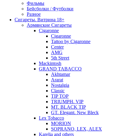
Фильмы
Бейсболки / Футболки
Разное
Сигареты. Витрина 18+
Армянские Сигареты
Cigaronne
Cigaronne
Tattoo by Cigaronne
Center
AMG
5th Street
Mackintosh
GRAND TABACCO
Akhtamar
Ararat
Nostalgia
Classic
TIP TOP
TRIUMPH. VIP
MT. BLACK TIP
GT. Elegant. New Bleck
Lex Tobacco
MORION
SOPRANO, LEX, ALEX
Karelia and others