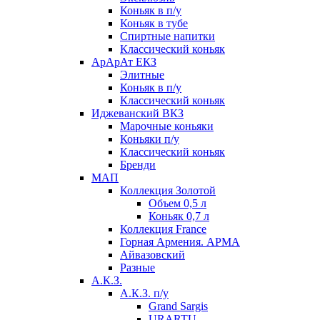
Коньяк в п/у
Коньяк в тубе
Спиртные напитки
Классический коньяк
АрАрАт ЕКЗ
Элитные
Коньяк в п/у
Классический коньяк
Иджеванский ВКЗ
Марочные коньяки
Коньяки п/у
Классический коньяк
Бренди
МАП
Коллекция Золотой
Объем 0,5 л
Коньяк 0,7 л
Коллекция France
Горная Армения. АРМА
Айвазовский
Разные
А.К.З.
А.К.З. п/у
Grand Sargis
URARTU