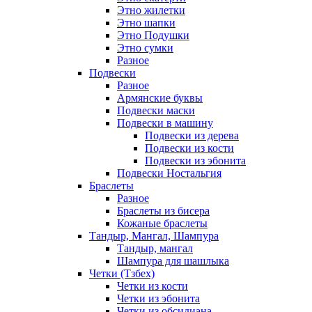
Этно жилетки
Этно шапки
Этно Подушки
Этно сумки
Разное
Подвески
Разное
Армянские буквы
Подвески маски
Подвески в машину
Подвески из дерева
Подвески из кости
Подвески из эбонита
Подвески Ностальгия
Браслеты
Разное
Браслеты из бисера
Кожаные браслеты
Тандыр, Мангал, Шампура
Тандыр, мангал
Шампура для шашлыка
Четки (Тзбех)
Четки из кости
Четки из эбонита
Четки из обсидиана