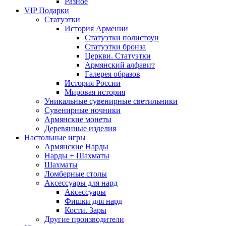
Разное
VIP Подарки
Статуэтки
История Армении
Статуэтки полистоун
Статуэтки бронза
Церкви. Статуэтки
Армянский алфавит
Галерея образов
История России
Мировая история
Уникальные сувенирные светильники
Сувенирные ночники
Армянские монеты
Деревянные изделия
Настольные игры
Армянские Нарды
Нарды + Шахматы
Шахматы
Ломберные столы
Аксессуары для нард
Аксессуары
Фишки для нард
Кости. Зары
Другие производители