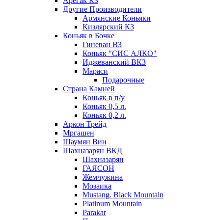
Арегак КЗ
Другие Производители
Армянские Коньяки
Кизлярский КЗ
Коньяк в Бочке
Гиневан ВЗ
Коньяк "СИС АЛКО"
Иджеванский ВКЗ
Мараси
Подарочные
Страна Камней
Коньяк в п/у
Коньяк 0,5 л.
Коньяк 0,2 л.
Аркон Трейд
Мргашен
Шаумян Вин
Шахназарян ВКД
Шахназарян
ГАЯСОН
Жемчужина
Мозаика
Mustang. Black Mountain
Platinum Mountain
Parakar