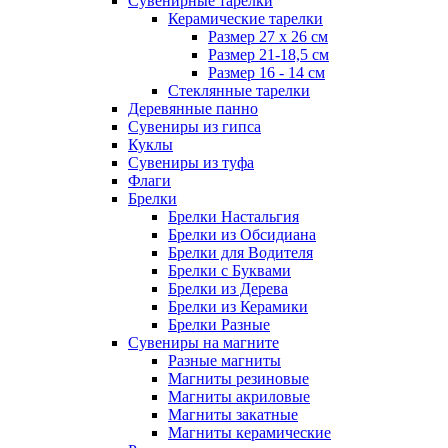
Сувенирные тарелки
Керамические тарелки
Размер 27 х 26 см
Размер 21-18,5 см
Размер 16 - 14 см
Стеклянные тарелки
Деревянные панно
Сувениры из гипса
Куклы
Сувениры из туфа
Флаги
Брелки
Брелки Настальгия
Брелки из Обсидиана
Брелки для Водителя
Брелки с Буквами
Брелки из Дерева
Брелки из Керамики
Брелки Разные
Сувениры на магните
Разные магниты
Магниты резиновые
Магниты акриловые
Магниты закатные
Магниты керамические