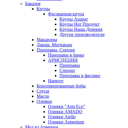
Бакалея
Крупы
Фасованная крупа
Крупы Арарат
Крупы Нат Продукт
Крупы Наша Деревня
Другие производители
Макароны
Лаваш. Матнакаш
Приправы. Специи
Приправы в банке
АРМСПЕЦИИ
Приправы
Специи
Приправы в фасовке
Hamove
Консервированные бобы
Соусы
Масло
Оливки
Оливки "Arm Eco"
Оливки AMADO
Оливки Aiello
Оливки Armenium
Мед из Армении