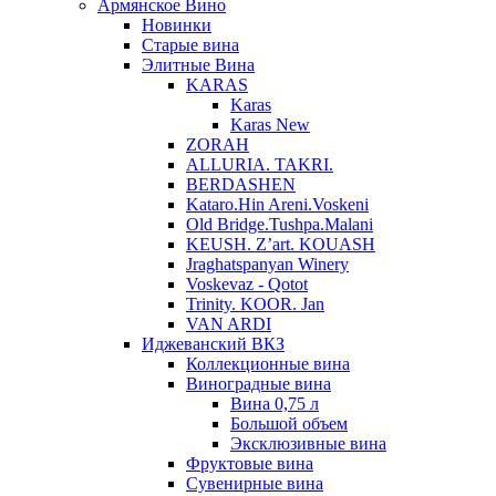
Армянское Вино
Новинки
Старые вина
Элитные Вина
KARAS
Karas
Karas New
ZORAH
ALLURIA. TAKRI.
BERDASHEN
Kataro.Hin Areni.Voskeni
Old Bridge.Tushpa.Malani
KEUSH. Z’art. KOUASH
Jraghatspanyan Winery
Voskevaz - Qotot
Trinity. KOOR. Jan
VAN ARDI
Иджеванский ВКЗ
Коллекционные вина
Виноградные вина
Вина 0,75 л
Большой объем
Эксклюзивные вина
Фруктовые вина
Cувенирные вина