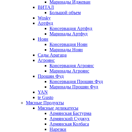
Маринады Иджеван
ВИТАЛ
Большой объем
Wosky
Артфуд
Консервация Артфуд
Маринады Артфуд
Ноян
Консервация Ноян
Маринады Ноян
Сады Арагаца
Агроянс
Консервация Агроянс
Маринады Агроянс
Прошян Фуд
Консервация Прошян Фуд
Маринады Прошян Фуд
YAN
te Gusto
Мясные Продукты
Мясные деликатесы
Армянская Бастурма
Армянский Суджух
Армянская Колбаса
Нарезки