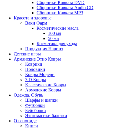
Сборники Кавказа DVD
Сборники Кавказа Audio CD
Сборники Кавказа MP3
Красота и здоровье
Ваки Фарм
Косметические масла
100 мл
50 мл
Косметика для ухода
Продукция Наринэ
Детские игры
Армянские Этно Ковры
Коврики
Половики
Ковры Модерн
3 D Ковры
Классические Ковры
Армянские Ковры
Одежда. Обувь
Шарфы и шапки
Футболки
Бейсболки
Этно масики балетки
О геноциде
Книги