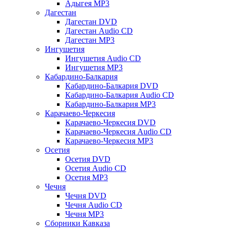
Адыгея MP3
Дагестан
Дагестан DVD
Дагестан Audio CD
Дагестан MP3
Ингушетия
Ингушетия Audio CD
Ингушетия MP3
Кабардино-Балкария
Кабардино-Балкария DVD
Кабардино-Балкария Audio CD
Кабардино-Балкария MP3
Карачаево-Черкесия
Карачаево-Черкесия DVD
Карачаево-Черкесия Audio CD
Карачаево-Черкесия MP3
Осетия
Осетия DVD
Осетия Audio CD
Осетия MP3
Чечня
Чечня DVD
Чечня Audio CD
Чечня MP3
Сборники Кавказа