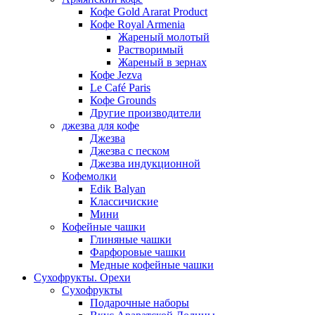
Кофе Gold Ararat Product
Кофе Royal Armenia
Жареный молотый
Растворимый
Жареный в зернах
Кофе Jezva
Le Café Paris
Кофе Grounds
Другие производители
джезва для кофе
Джезва
Джезва с песком
Джезва индукционной
Кофемолки
Edik Balyan
Классичиские
Мини
Кофейные чашки
Глиняные чашки
Фарфоровые чашки
Медные кофейные чашки
Сухофрукты. Орехи
Сухофрукты
Подарочные наборы