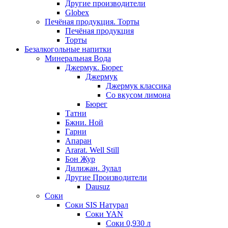
Другие производители
Globex
Печёная продукция. Торты
Печёная продукция
Торты
Безалкогольные напитки
Минеральная Вода
Джермук. Бюрег
Джермук
Джермук классика
Со вкусом лимона
Бюрег
Татни
Бжни. Ной
Гарни
Апаран
Ararat. Well Still
Бон Жур
Дилижан. Зулал
Другие Производители
Dausuz
Соки
Соки SIS Натурал
Соки YAN
Соки 0,930 л