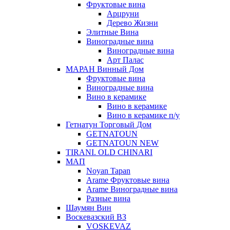
Фруктовые вина
Арцруни
Дерево Жизни
Элитные Вина
Виноградные вина
Виноградные вина
Арт Палас
МАРАН Винный Дом
Фруктовые вина
Виноградные вина
Вино в керамике
Вино в керамике
Вино в керамике п/у
Гетнатун Торговый Дом
GETNATOUN
GETNATOUN NEW
TIRANI. OLD CHINARI
МАП
Noyan Tapan
Arame Фруктовые вина
Arame Виноградные вина
Разные вина
Шаумян Вин
Воскевазский ВЗ
VOSKEVAZ