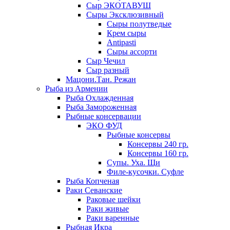
Сыр ЭКОТАВУШ
Сыры Эксклюзивный
Сыры полутведые
Крем сыры
Antipasti
Сыры ассорти
Сыр Чечил
Сыр разный
Мацони.Тан. Режан
Рыба из Армении
Рыба Охлажденная
Рыба Замороженная
Рыбные консервации
ЭКО ФУД
Рыбные консервы
Консервы 240 гр.
Консервы 160 гр.
Супы. Уха. Щи
Филе-кусочки. Суфле
Рыба Копченая
Раки Севанские
Раковые шейки
Раки живые
Раки варенные
Рыбная Икра