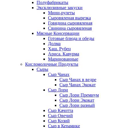
Полуфабрикаты
Эксклюзивные закуски
Мини-рулеты
Сыровяленая вырезка
Говядина сыровяленая
Свинина сыровяленая
Мясные Консервации
Готовые блюда и обеды
Долма
Хаш. Рубец
Ариса. Кавурма
Маринованные
Кисломолочные Продукты
Сыры
Сыр Чанах
Сыр Чанах в ведре
Сыр Чанах Экокат
Сыр Лори
Сыр Лори Премиум
Сыр Лори Экокат
Сыр Лори разный
Сыр Качотта
Сыр Овечий
Сыр Козий
Сыр в Керамике