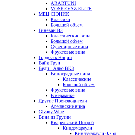
ARARTUNI
VOSKEVAZ ELITE
МЕЦ СЮНИК
Классика
Большой объем
Гиневан ВЗ
Классические вина
Большой объем
Сувенирные вина
Фруктовые вина
Гордость Нации
Вайк Груп
Веди - Алко ВКЗ
Виноградные вина
Классические
Большой объем
Фруктовые вина
В керамике
Другие Производители
Армянские вина
Givany Wine
Вина из Грузии
Кварельский Погреб
Киндзмараули
Киндзмараули 0,75л