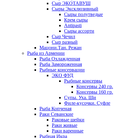
Сыр ЭКОТАВУШ
Сыры Эксклюзивный
Сыры полутведые
Крем сыры
Antipasti
Сыры ассорти
Сыр Чечил
Сыр разный
Мацони.Тан. Режан
Рыба из Армении
Рыба Охлажденная
Рыба Замороженная
Рыбные консервации
ЭКО ФУД
Рыбные консервы
Консервы 240 гр.
Консервы 160 гр.
Супы. Уха. Щи
Филе-кусочки. Суфле
Рыба Копченая
Раки Севанские
Раковые шейки
Раки живые
Раки варенные
Рыбная Икра