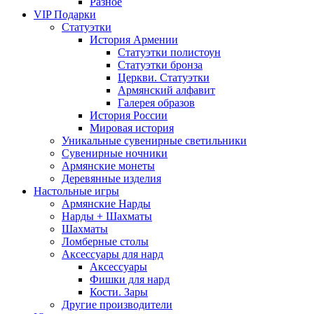
Разное
VIP Подарки
Статуэтки
История Армении
Статуэтки полистоун
Статуэтки бронза
Церкви. Статуэтки
Армянский алфавит
Галерея образов
История России
Мировая история
Уникальные сувенирные светильники
Сувенирные ночники
Армянские монеты
Деревянные изделия
Настольные игры
Армянские Нарды
Нарды + Шахматы
Шахматы
Ломберные столы
Аксессуары для нард
Аксессуары
Фишки для нард
Кости. Зары
Другие производители