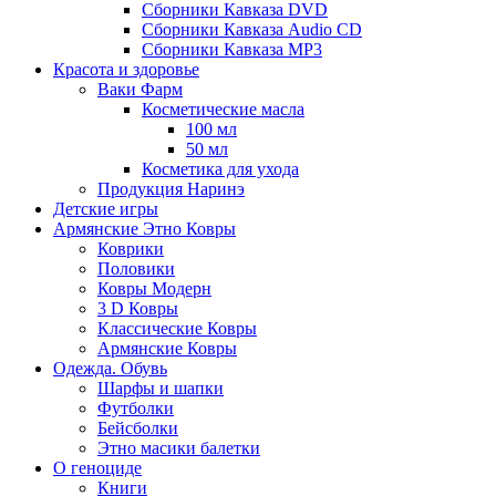
Сборники Кавказа DVD
Сборники Кавказа Audio CD
Сборники Кавказа MP3
Красота и здоровье
Ваки Фарм
Косметические масла
100 мл
50 мл
Косметика для ухода
Продукция Наринэ
Детские игры
Армянские Этно Ковры
Коврики
Половики
Ковры Модерн
3 D Ковры
Классические Ковры
Армянские Ковры
Одежда. Обувь
Шарфы и шапки
Футболки
Бейсболки
Этно масики балетки
О геноциде
Книги