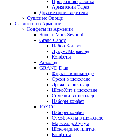
Прозрачная фасовка
Армянский Тараз
Другие производители
Сушеные Овощи
Сладости из Армении
Конфеты из Армении
Sonuar. Mark Sevouni
Grand Candy
Набор Конфет
Лукум. Мармелад
Конфеты
Арколад
GRAND Dian
Фрукты в шоколаде
Орехи в шоколаде
Драже в шоколаде
ШокоХит в шоколаде
Семечки в шоколаде
Наборы конфет
JOYCO
Наборы конфет
Сухофрукты в шоколаде
Мармелад. Лукум
Шоколадные плитки
Конфеты