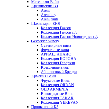
Матевосян Вайн
Аренийский ВЗ
Areni
Areni key
Areni fruits
Шахназарян ЕКД
Коллекция Гаясон
Коллекция Гаясон п/у
Коллекция Гаясон Новогодняя п/у
Gevorkian winery
Сувенирные вина
Фруктовые вина
АРИАЦ. АНАИС
Коллекция КОРОНА
Коллекция Геворкян
Крепленые вина
Абрикосовый Бренди
Армения Вайн
Фруктовые Вина
Коллекция ORRAN
OLD ARMENIA
Виноградные Вина
Коллекция TAKAR
Коллекция YEREVAN
Прошянский КЗ