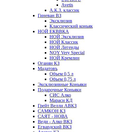
Avetis
А.К.З. классик
Гиневан ВЗ
Эксклюзив
Классический коньяк
НОЙ ЕКВВКА
НОЙ Эксклюзив
НОЙ Классик
НОЙ Легенды
NOY Very Speсial
НОЙ Кремлин
Оганян КЗ
Мадатовъ
Объем 0,5 л
Объем 0,75 л
Эксклюзивные Коньяки
Подарочные Коньяки
СИС Алко
Мараси КД
Грейт Велли АВКЗ
САМКОН КЗ
САЯТ - НОВА
Веди - Алко ВКЗ
Егвардский ВКЗ