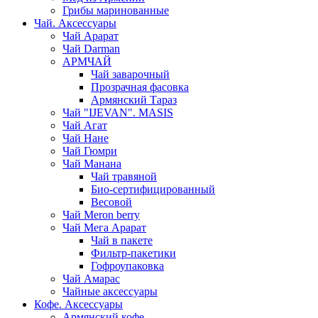
Грибы маринованные
Чай. Аксессуары
Чай Арарат
Чай Darman
АРМЧАЙ
Чай заварочный
Прозрачная фасовка
Армянский Тараз
Чай "IJEVAN". MASIS
Чай Агат
Чай Нане
Чай Гюмри
Чай Манана
Чай травяной
Био-сертифицированный
Весовой
Чай Meron berry
Чай Мега Арарат
Чай в пакете
Фильтр-пакетики
Гофроупаковка
Чай Амарас
Чайные аксессуары
Кофе. Аксессуары
Армянский кофе