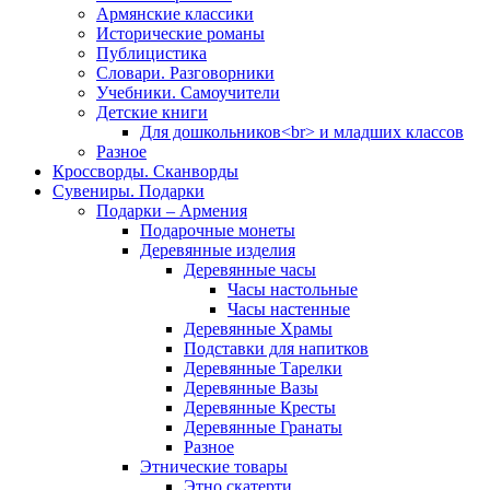
Армянские классики
Исторические романы
Публицистика
Словари. Разговорники
Учебники. Самоучители
Детские книги
Для дошкольников<br> и младших классов
Разное
Кроссворды. Сканворды
Сувениры. Подарки
Подарки – Армения
Подарочные монеты
Деревянные изделия
Деревянные часы
Часы настольные
Часы настенные
Деревянные Храмы
Подставки для напитков
Деревянные Тарелки
Деревянные Вазы
Деревянные Кресты
Деревянные Гранаты
Разное
Этнические товары
Этно скатерти