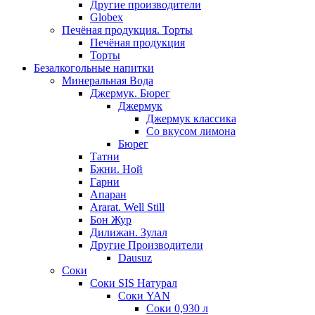
Другие производители
Globex
Печёная продукция. Торты
Печёная продукция
Торты
Безалкогольные напитки
Минеральная Вода
Джермук. Бюрег
Джермук
Джермук классика
Со вкусом лимона
Бюрег
Татни
Бжни. Ной
Гарни
Апаран
Ararat. Well Still
Бон Жур
Дилижан. Зулал
Другие Производители
Dausuz
Соки
Соки SIS Натурал
Соки YAN
Соки 0,930 л