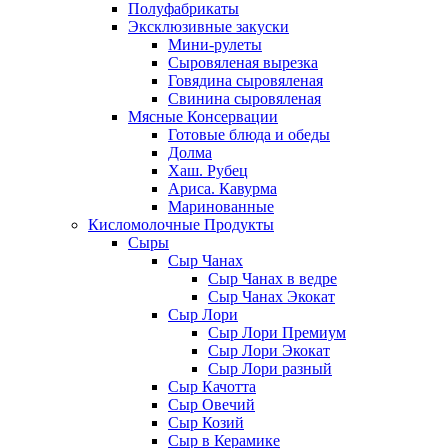
Полуфабрикаты
Эксклюзивные закуски
Мини-рулеты
Сыровяленая вырезка
Говядина сыровяленая
Свинина сыровяленая
Мясные Консервации
Готовые блюда и обеды
Долма
Хаш. Рубец
Ариса. Кавурма
Маринованные
Кисломолочные Продукты
Сыры
Сыр Чанах
Сыр Чанах в ведре
Сыр Чанах Экокат
Сыр Лори
Сыр Лори Премиум
Сыр Лори Экокат
Сыр Лори разный
Сыр Качотта
Сыр Овечий
Сыр Козий
Сыр в Керамике