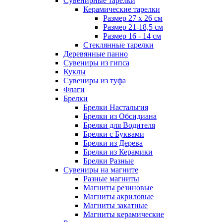
Сувенирные тарелки
Керамические тарелки
Размер 27 х 26 см
Размер 21-18,5 см
Размер 16 - 14 см
Стеклянные тарелки
Деревянные панно
Сувениры из гипса
Куклы
Сувениры из туфа
Флаги
Брелки
Брелки Настальгия
Брелки из Обсидиана
Брелки для Водителя
Брелки с Буквами
Брелки из Дерева
Брелки из Керамики
Брелки Разные
Сувениры на магните
Разные магниты
Магниты резиновые
Магниты акриловые
Магниты закатные
Магниты керамические