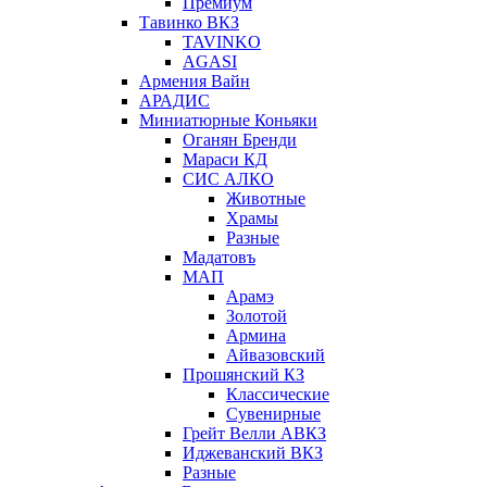
Премиум
Тавинко ВКЗ
TAVINKO
AGASI
Армения Вайн
АРАДИС
Миниатюрные Коньяки
Оганян Бренди
Мараси КД
СИС АЛКО
Животные
Храмы
Разные
Мадатовъ
МАП
Арамэ
Золотой
Армина
Айвазовский
Прошянский КЗ
Классические
Сувенирные
Грейт Велли АВКЗ
Иджеванский ВКЗ
Разные