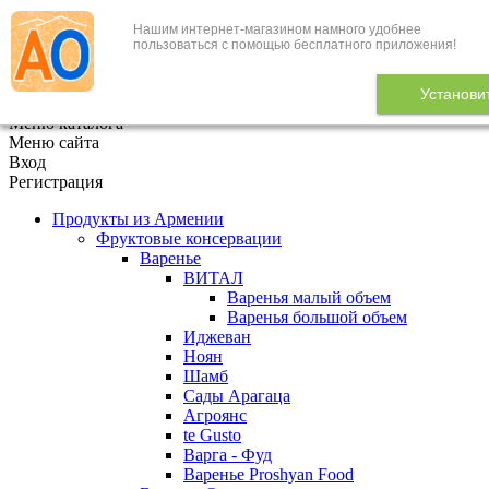
Нашим интернет-магазином намного удобнее
+7 (495) 646-888-1
пользоваться с помощью бесплатного приложения!
В корзине
0
товаров
Установи
x
Меню каталога
Меню сайта
Вход
Регистрация
Продукты из Армении
Фруктовые консервации
Варенье
ВИТАЛ
Варенья малый объем
Варенья большой объем
Иджеван
Ноян
Шамб
Сады Арагаца
Агроянс
te Gusto
Варга - Фуд
Варенье Proshyan Food