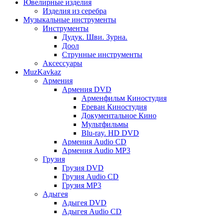
Ювелирные изделия
Изделия из серебра
Музыкальные инструменты
Инструменты
Дудук. Шви. Зурна.
Доол
Струнные инструменты
Аксессуары
MuzKavkaz
Армения
Армения DVD
Арменфильм Киностудия
Ереван Киностудия
Документальное Кино
Мультфильмы
Blu-ray. HD DVD
Армения Audio CD
Армения Audio MP3
Грузия
Грузия DVD
Грузия Audio CD
Грузия MP3
Адыгея
Адыгея DVD
Адыгея Audio CD