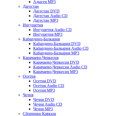
Адыгея MP3
Дагестан
Дагестан DVD
Дагестан Audio CD
Дагестан MP3
Ингушетия
Ингушетия Audio CD
Ингушетия MP3
Кабардино-Балкария
Кабардино-Балкария DVD
Кабардино-Балкария Audio CD
Кабардино-Балкария MP3
Карачаево-Черкесия
Карачаево-Черкесия DVD
Карачаево-Черкесия Audio CD
Карачаево-Черкесия MP3
Осетия
Осетия DVD
Осетия Audio CD
Осетия MP3
Чечня
Чечня DVD
Чечня Audio CD
Чечня MP3
Сборники Кавказа