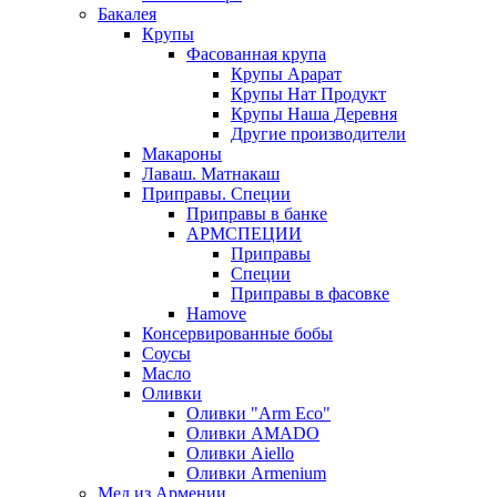
Бакалея
Крупы
Фасованная крупа
Крупы Арарат
Крупы Нат Продукт
Крупы Наша Деревня
Другие производители
Макароны
Лаваш. Матнакаш
Приправы. Специи
Приправы в банке
АРМСПЕЦИИ
Приправы
Специи
Приправы в фасовке
Hamove
Консервированные бобы
Соусы
Масло
Оливки
Оливки "Arm Eco"
Оливки AMADO
Оливки Aiello
Оливки Armenium
Мед из Армении