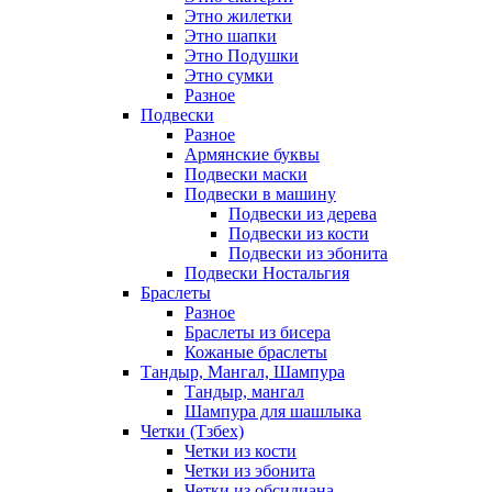
Этно жилетки
Этно шапки
Этно Подушки
Этно сумки
Разное
Подвески
Разное
Армянские буквы
Подвески маски
Подвески в машину
Подвески из дерева
Подвески из кости
Подвески из эбонита
Подвески Ностальгия
Браслеты
Разное
Браслеты из бисера
Кожаные браслеты
Тандыр, Мангал, Шампура
Тандыр, мангал
Шампура для шашлыка
Четки (Тзбех)
Четки из кости
Четки из эбонита
Четки из обсидиана