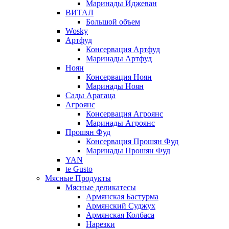
Маринады Иджеван
ВИТАЛ
Большой объем
Wosky
Артфуд
Консервация Артфуд
Маринады Артфуд
Ноян
Консервация Ноян
Маринады Ноян
Сады Арагаца
Агроянс
Консервация Агроянс
Маринады Агроянс
Прошян Фуд
Консервация Прошян Фуд
Маринады Прошян Фуд
YAN
te Gusto
Мясные Продукты
Мясные деликатесы
Армянская Бастурма
Армянский Суджух
Армянская Колбаса
Нарезки