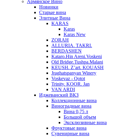
Армянское Вино
Новинки
Старые вина
Элитные Вина
KARAS
Karas
Karas New
ZORAH
ALLURIA. TAKRI.
BERDASHEN
Kataro.Hin Areni.Voskeni
Old Bridge.Tushpa.Malani
KEUSH. Z’art. KOUASH
Jraghatspanyan Winery
Voskevaz - Qotot
Trinity. KOOR. Jan
VAN ARDI
Иджеванский ВКЗ
Коллекционные вина
Виноградные вина
Вина 0,75 л
Большой объем
Эксклюзивные вина
Фруктовые вина
Cувенирные вина