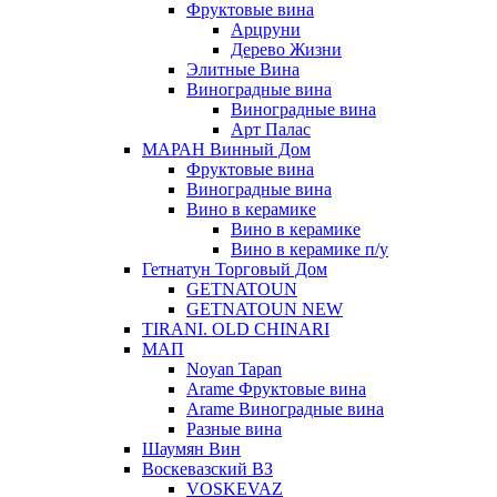
Фруктовые вина
Арцруни
Дерево Жизни
Элитные Вина
Виноградные вина
Виноградные вина
Арт Палас
МАРАН Винный Дом
Фруктовые вина
Виноградные вина
Вино в керамике
Вино в керамике
Вино в керамике п/у
Гетнатун Торговый Дом
GETNATOUN
GETNATOUN NEW
TIRANI. OLD CHINARI
МАП
Noyan Tapan
Arame Фруктовые вина
Arame Виноградные вина
Разные вина
Шаумян Вин
Воскевазский ВЗ
VOSKEVAZ