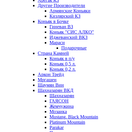
Арегак КЗ
Другие Производители
Армянские Коньяки
Кизлярский КЗ
Коньяк в Бочке
Гиневан ВЗ
Коньяк "СИС АЛКО"
Иджеванский ВКЗ
Мараси
Подарочные
Страна Камней
Коньяк в п/у
Коньяк 0,5 л.
Коньяк 0,2 л.
Аркон Трейд
Мргашен
Шаумян Вин
Шахназарян ВКД
Шахназарян
ГАЯСОН
Жемчужина
Мозаика
Mustang. Black Mountain
Platinum Mountain
Parakar