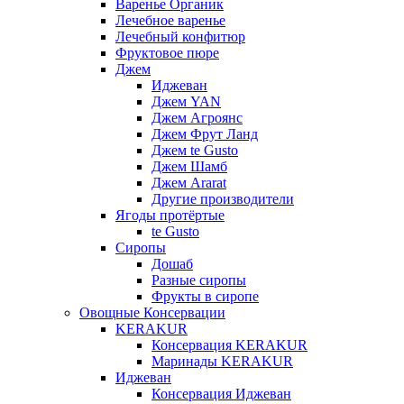
Варенье Органик
Лечебное варенье
Лечебный конфитюр
Фруктовое пюре
Джем
Иджеван
Джем YAN
Джем Агроянс
Джем Фрут Ланд
Джем te Gusto
Джем Шамб
Джем Ararat
Другие производители
Ягоды протёртые
te Gusto
Сиропы
Дошаб
Разные сиропы
Фрукты в сиропе
Овощные Консервации
KERAKUR
Консервация KERAKUR
Маринады KERAKUR
Иджеван
Консервация Иджеван