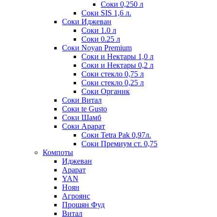
Соки 0,250 л
Соки SIS 1,6 л.
Соки Иджеван
Соки 1.0 л
Соки 0.25 л
Соки Noyan Premium
Соки и Нектары 1,0 л
Соки и Нектары 0,2 л
Соки стекло 0,75 л
Соки стекло 0,25 л
Соки Органик
Соки Витал
Соки te Gusto
Соки Шамб
Соки Арарат
Соки Tetra Pak 0,97л.
Соки Премиум ст. 0,75
Компоты
Иджеван
Арарат
YAN
Ноян
Агроянс
Прошян Фуд
Витал