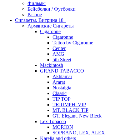
Фильмы
Бейсболки / Футболки
Разное
Сигареты. Витрина 18+
Армянские Сигареты
Cigaronne
Cigaronne
Tattoo by Cigaronne
Center
AMG
5th Street
Mackintosh
GRAND TABACCO
Akhtamar
Ararat
Nostalgia
Classic
TIP TOP
TRIUMPH. VIP
MT. BLACK TIP
GT. Elegant. New Bleck
Lex Tobacco
MORION
SOPRANO, LEX, ALEX
Karelia and others