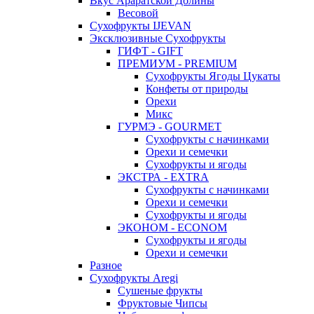
Вкус Араратской Долины
Весовой
Сухофрукты IJEVAN
Эксклюзивные Сухофрукты
ГИФТ - GIFT
ПРЕМИУМ - PREMIUM
Сухофрукты Ягоды Цукаты
Конфеты от природы
Орехи
Микс
ГУРМЭ - GOURMET
Сухофрукты с начинками
Орехи и семечки
Сухофрукты и ягоды
ЭКСТРА - EXTRA
Сухофрукты с начинками
Орехи и семечки
Сухофрукты и ягоды
ЭКОНОМ - ECONOM
Сухофрукты и ягоды
Орехи и семечки
Разное
Сухофрукты Aregi
Сушеные фрукты
Фруктовые Чипсы