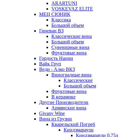
ARARTUNI
VOSKEVAZ ELITE
МЕЦ СЮНИК
Классика
Большой объем
Гиневан ВЗ
Классические вина
Большой объем
Сувенирные вина
Фруктовые вина
Гордость Нации
Вайк Груп
Веди - Алко ВКЗ
Виноградные вина
Классические
Большой объем
Фруктовые вина
В керамике
Другие Производители
Армянские вина
Givany Wine
Вина из Грузии
Кварельский Погреб
Киндзмараули
Киндзмараули 0,75л