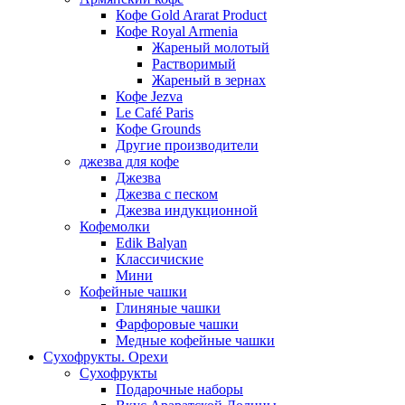
Кофе Gold Ararat Product
Кофе Royal Armenia
Жареный молотый
Растворимый
Жареный в зернах
Кофе Jezva
Le Café Paris
Кофе Grounds
Другие производители
джезва для кофе
Джезва
Джезва с песком
Джезва индукционной
Кофемолки
Edik Balyan
Классичиские
Мини
Кофейные чашки
Глиняные чашки
Фарфоровые чашки
Медные кофейные чашки
Сухофрукты. Орехи
Сухофрукты
Подарочные наборы