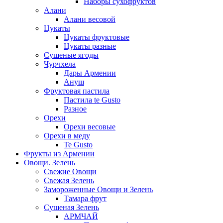
Наборы сухофруктов
Алани
Алани весовой
Цукаты
Цукаты фруктовые
Цукаты разные
Сушеные ягоды
Чурчхела
Дары Армении
Ануш
Фруктовая пастила
Пастила te Gusto
Разное
Орехи
Орехи весовые
Орехи в меду
Te Gusto
Фрукты из Армении
Овощи. Зелень
Свежие Овощи
Свежая Зелень
Замороженные Овощи и Зелень
Тамара фрут
Сушеная Зелень
АРМЧАЙ