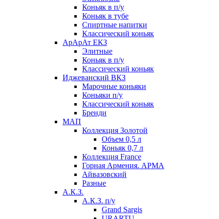
Коньяк в п/у
Коньяк в тубе
Спиртные напитки
Классический коньяк
АрАрАт ЕКЗ
Элитные
Коньяк в п/у
Классический коньяк
Иджеванский ВКЗ
Марочные коньяки
Коньяки п/у
Классический коньяк
Бренди
МАП
Коллекция Золотой
Объем 0,5 л
Коньяк 0,7 л
Коллекция France
Горная Армения. АРМА
Айвазовский
Разные
А.К.З.
А.К.З. п/у
Grand Sargis
URARTU