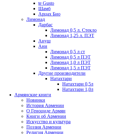
te Gusto
Шамб
Арцах Био
Лимонад
Дарбас
Лимонад 0,5 л. Стекло
Лимонад 1,25 л. ПЭТ
Ануш
Ани
Лимонад 0,5 л ст
Лимонад 0,5 л ПЭТ
Лимонад 1,0 л ПЭТ
Лимонад 1,5 л ПЭТ
Другие производители
Натахтари
Натахтари 0,5л
Натахтари 1,0л
Армянские книги
Новинки
История Армении
О Геноциде Армян
Книги об Армении
Иcкусство и культура
Поэзия Армении
Религия Армении