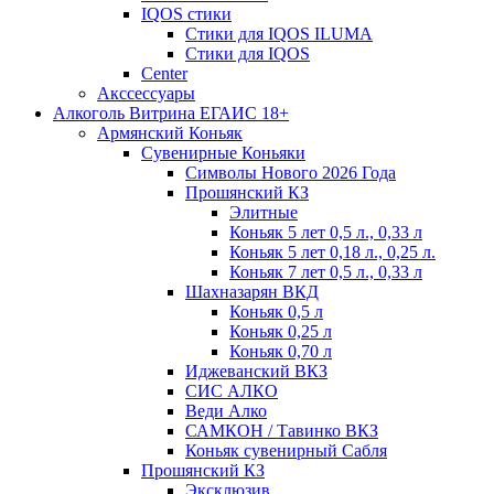
IQOS стики
Стики для IQOS ILUMA
Стики для IQOS
Сenter
Акссессуары
Алкоголь Витрина ЕГАИС 18+
Армянский Коньяк
Сувенирные Коньяки
Символы Нового 2026 Года
Прошянский КЗ
Элитные
Коньяк 5 лет 0,5 л., 0,33 л
Коньяк 5 лет 0,18 л., 0,25 л.
Коньяк 7 лет 0,5 л., 0,33 л
Шахназарян ВКД
Коньяк 0,5 л
Коньяк 0,25 л
Коньяк 0,70 л
Иджеванский ВКЗ
СИС АЛКО
Веди Алко
САМКОН / Тавинко ВКЗ
Коньяк сувенирный Сабля
Прошянский КЗ
Эксклюзив