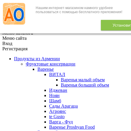
Нашим интернет-магазином намного удобнее
+7 (495) 646-888-1
пользоваться с помощью бесплатного приложения!
В корзине
0
товаров
Установи
x
Меню каталога
Меню сайта
Вход
Регистрация
Продукты из Армении
Фруктовые консервации
Варенье
ВИТАЛ
Варенья малый объем
Варенья большой объем
Иджеван
Ноян
Шамб
Сады Арагаца
Агроянс
te Gusto
Варга - Фуд
Варенье Proshyan Food