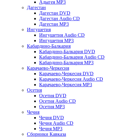
Адыгея MP3
Дагестан
Дагестан DVD
Дагестан Audio CD
Дагестан MP3
Ингушетия
Ингушетия Audio CD
Ингушетия MP3
Кабардино-Балкария
Кабардино-Балкария DVD
Кабардино-Балкария Audio CD
Кабардино-Балкария MP3
Карачаево-Черкесия
Карачаево-Черкесия DVD
Карачаево-Черкесия Audio CD
Карачаево-Черкесия MP3
Осетия
Осетия DVD
Осетия Audio CD
Осетия MP3
Чечня
Чечня DVD
Чечня Audio CD
Чечня MP3
Сборники Кавказа