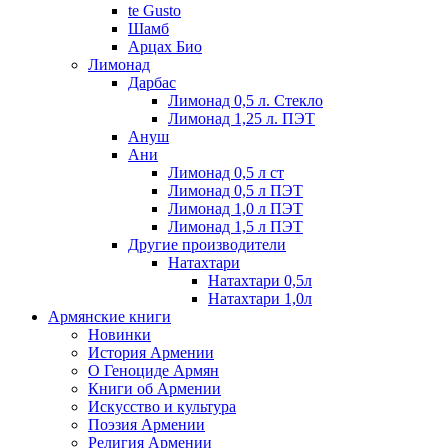
te Gusto
Шамб
Арцах Био
Лимонад
Дарбас
Лимонад 0,5 л. Стекло
Лимонад 1,25 л. ПЭТ
Ануш
Ани
Лимонад 0,5 л ст
Лимонад 0,5 л ПЭТ
Лимонад 1,0 л ПЭТ
Лимонад 1,5 л ПЭТ
Другие производители
Натахтари
Натахтари 0,5л
Натахтари 1,0л
Армянские книги
Новинки
История Армении
О Геноциде Армян
Книги об Армении
Иcкусство и культура
Поэзия Армении
Религия Армении