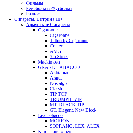
Фильмы
Бейсболки / Футболки
Разное
Сигареты. Витрина 18+
Армянские Сигареты
Cigaronne
Cigaronne
Tattoo by Cigaronne
Center
AMG
5th Street
Mackintosh
GRAND TABACCO
Akhtamar
Ararat
Nostalgia
Classic
TIP TOP
TRIUMPH. VIP
MT. BLACK TIP
GT. Elegant. New Bleck
Lex Tobacco
MORION
SOPRANO, LEX, ALEX
Karelia and others