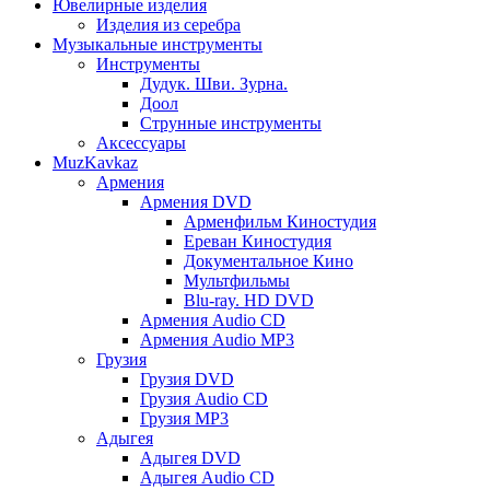
Ювелирные изделия
Изделия из серебра
Музыкальные инструменты
Инструменты
Дудук. Шви. Зурна.
Доол
Струнные инструменты
Аксессуары
MuzKavkaz
Армения
Армения DVD
Арменфильм Киностудия
Ереван Киностудия
Документальное Кино
Мультфильмы
Blu-ray. HD DVD
Армения Audio CD
Армения Audio MP3
Грузия
Грузия DVD
Грузия Audio CD
Грузия MP3
Адыгея
Адыгея DVD
Адыгея Audio CD