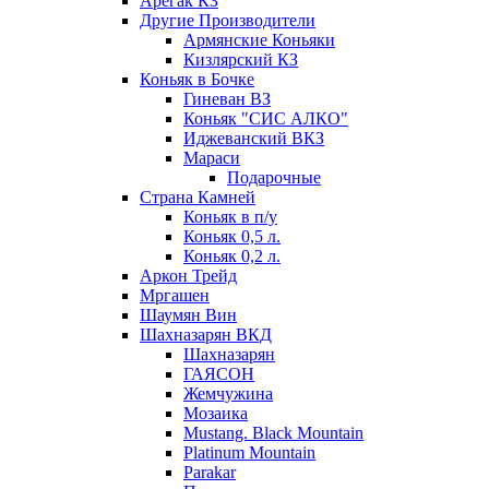
Арегак КЗ
Другие Производители
Армянские Коньяки
Кизлярский КЗ
Коньяк в Бочке
Гиневан ВЗ
Коньяк "СИС АЛКО"
Иджеванский ВКЗ
Мараси
Подарочные
Страна Камней
Коньяк в п/у
Коньяк 0,5 л.
Коньяк 0,2 л.
Аркон Трейд
Мргашен
Шаумян Вин
Шахназарян ВКД
Шахназарян
ГАЯСОН
Жемчужина
Мозаика
Mustang. Black Mountain
Platinum Mountain
Parakar