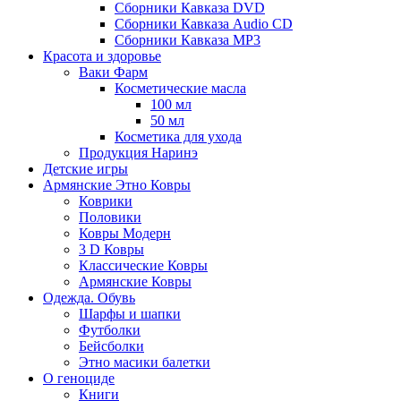
Сборники Кавказа DVD
Сборники Кавказа Audio CD
Сборники Кавказа MP3
Красота и здоровье
Ваки Фарм
Косметические масла
100 мл
50 мл
Косметика для ухода
Продукция Наринэ
Детские игры
Армянские Этно Ковры
Коврики
Половики
Ковры Модерн
3 D Ковры
Классические Ковры
Армянские Ковры
Одежда. Обувь
Шарфы и шапки
Футболки
Бейсболки
Этно масики балетки
О геноциде
Книги