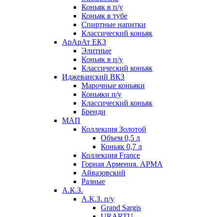
Коньяк в п/у
Коньяк в тубе
Спиртные напитки
Классический коньяк
АрАрАт ЕКЗ
Элитные
Коньяк в п/у
Классический коньяк
Иджеванский ВКЗ
Марочные коньяки
Коньяки п/у
Классический коньяк
Бренди
МАП
Коллекция Золотой
Объем 0,5 л
Коньяк 0,7 л
Коллекция France
Горная Армения. АРМА
Айвазовский
Разные
А.К.З.
А.К.З. п/у
Grand Sargis
URARTU