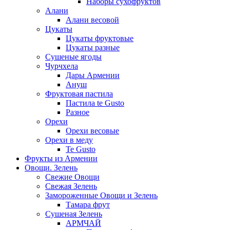
Наборы сухофруктов
Алани
Алани весовой
Цукаты
Цукаты фруктовые
Цукаты разные
Сушеные ягоды
Чурчхела
Дары Армении
Ануш
Фруктовая пастила
Пастила te Gusto
Разное
Орехи
Орехи весовые
Орехи в меду
Te Gusto
Фрукты из Армении
Овощи. Зелень
Свежие Овощи
Свежая Зелень
Замороженные Овощи и Зелень
Тамара фрут
Сушеная Зелень
АРМЧАЙ