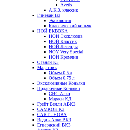
Avetis
А.К.З. классик
Гиневан ВЗ
Эксклюзив
Классический коньяк
НОЙ ЕКВВКА
НОЙ Эксклюзив
НОЙ Классик
НОЙ Легенды
NOY Very Speсial
НОЙ Кремлин
Оганян КЗ
Мадатовъ
Объем 0,5 л
Объем 0,75 л
Эксклюзивные Коньяки
Подарочные Коньяки
СИС Алко
Мараси КД
Грейт Велли АВКЗ
САМКОН КЗ
САЯТ - НОВА
Веди - Алко ВКЗ
Егвардский ВКЗ