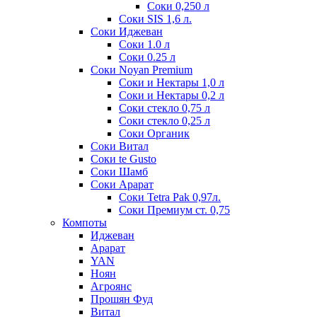
Соки 0,250 л
Соки SIS 1,6 л.
Соки Иджеван
Соки 1.0 л
Соки 0.25 л
Соки Noyan Premium
Соки и Нектары 1,0 л
Соки и Нектары 0,2 л
Соки стекло 0,75 л
Соки стекло 0,25 л
Соки Органик
Соки Витал
Соки te Gusto
Соки Шамб
Соки Арарат
Соки Tetra Pak 0,97л.
Соки Премиум ст. 0,75
Компоты
Иджеван
Арарат
YAN
Ноян
Агроянс
Прошян Фуд
Витал