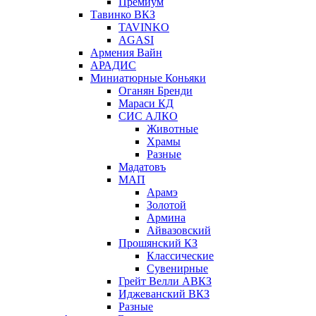
Премиум
Тавинко ВКЗ
TAVINKO
AGASI
Армения Вайн
АРАДИС
Миниатюрные Коньяки
Оганян Бренди
Мараси КД
СИС АЛКО
Животные
Храмы
Разные
Мадатовъ
МАП
Арамэ
Золотой
Армина
Айвазовский
Прошянский КЗ
Классические
Сувенирные
Грейт Велли АВКЗ
Иджеванский ВКЗ
Разные