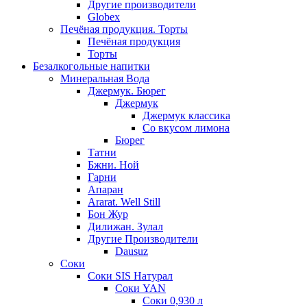
Другие производители
Globex
Печёная продукция. Торты
Печёная продукция
Торты
Безалкогольные напитки
Минеральная Вода
Джермук. Бюрег
Джермук
Джермук классика
Со вкусом лимона
Бюрег
Татни
Бжни. Ной
Гарни
Апаран
Ararat. Well Still
Бон Жур
Дилижан. Зулал
Другие Производители
Dausuz
Соки
Соки SIS Натурал
Соки YAN
Соки 0,930 л