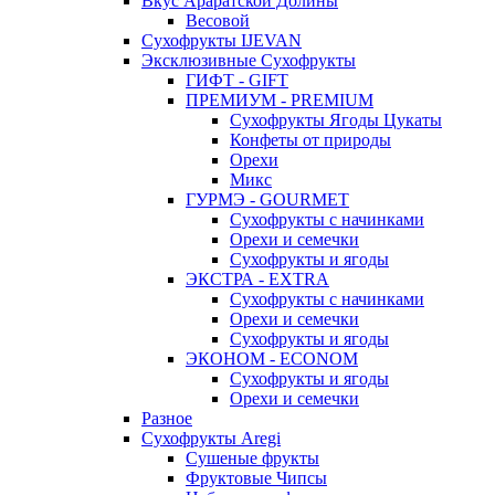
Вкус Араратской Долины
Весовой
Сухофрукты IJEVAN
Эксклюзивные Сухофрукты
ГИФТ - GIFT
ПРЕМИУМ - PREMIUM
Сухофрукты Ягоды Цукаты
Конфеты от природы
Орехи
Микс
ГУРМЭ - GOURMET
Сухофрукты с начинками
Орехи и семечки
Сухофрукты и ягоды
ЭКСТРА - EXTRA
Сухофрукты с начинками
Орехи и семечки
Сухофрукты и ягоды
ЭКОНОМ - ECONOM
Сухофрукты и ягоды
Орехи и семечки
Разное
Сухофрукты Aregi
Сушеные фрукты
Фруктовые Чипсы