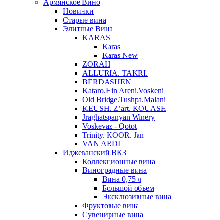
Армянское Вино
Новинки
Старые вина
Элитные Вина
KARAS
Karas
Karas New
ZORAH
ALLURIA. TAKRI.
BERDASHEN
Kataro.Hin Areni.Voskeni
Old Bridge.Tushpa.Malani
KEUSH. Z’art. KOUASH
Jraghatspanyan Winery
Voskevaz - Qotot
Trinity. KOOR. Jan
VAN ARDI
Иджеванский ВКЗ
Коллекционные вина
Виноградные вина
Вина 0,75 л
Большой объем
Эксклюзивные вина
Фруктовые вина
Cувенирные вина