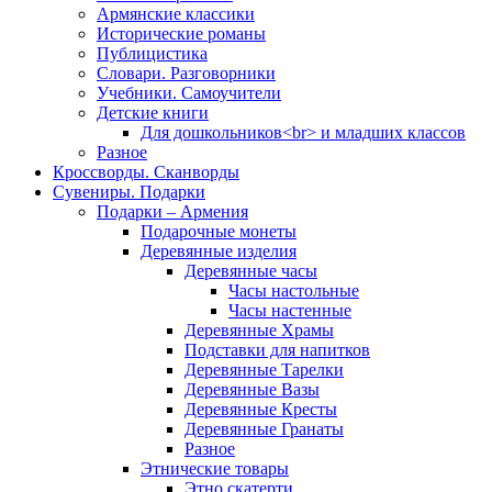
Армянские классики
Исторические романы
Публицистика
Словари. Разговорники
Учебники. Самоучители
Детские книги
Для дошкольников<br> и младших классов
Разное
Кроссворды. Сканворды
Сувениры. Подарки
Подарки – Армения
Подарочные монеты
Деревянные изделия
Деревянные часы
Часы настольные
Часы настенные
Деревянные Храмы
Подставки для напитков
Деревянные Тарелки
Деревянные Вазы
Деревянные Кресты
Деревянные Гранаты
Разное
Этнические товары
Этно скатерти