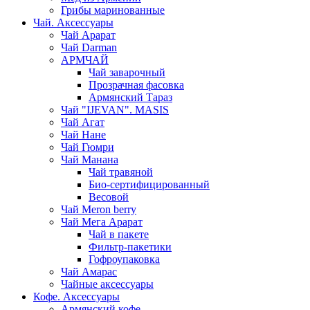
Грибы маринованные
Чай. Аксессуары
Чай Арарат
Чай Darman
АРМЧАЙ
Чай заварочный
Прозрачная фасовка
Армянский Тараз
Чай "IJEVAN". MASIS
Чай Агат
Чай Нане
Чай Гюмри
Чай Манана
Чай травяной
Био-сертифицированный
Весовой
Чай Meron berry
Чай Мега Арарат
Чай в пакете
Фильтр-пакетики
Гофроупаковка
Чай Амарас
Чайные аксессуары
Кофе. Аксессуары
Армянский кофе