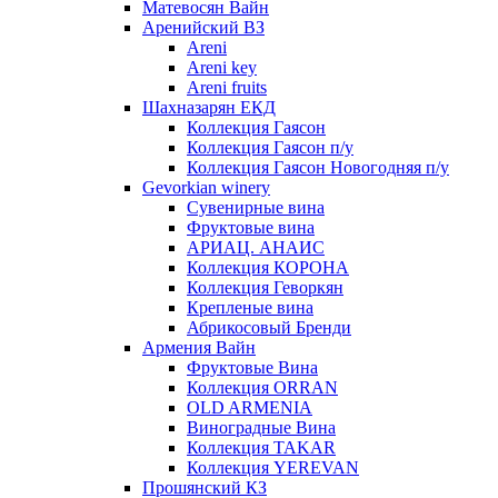
Матевосян Вайн
Аренийский ВЗ
Areni
Areni key
Areni fruits
Шахназарян ЕКД
Коллекция Гаясон
Коллекция Гаясон п/у
Коллекция Гаясон Новогодняя п/у
Gevorkian winery
Сувенирные вина
Фруктовые вина
АРИАЦ. АНАИС
Коллекция КОРОНА
Коллекция Геворкян
Крепленые вина
Абрикосовый Бренди
Армения Вайн
Фруктовые Вина
Коллекция ORRAN
OLD ARMENIA
Виноградные Вина
Коллекция TAKAR
Коллекция YEREVAN
Прошянский КЗ