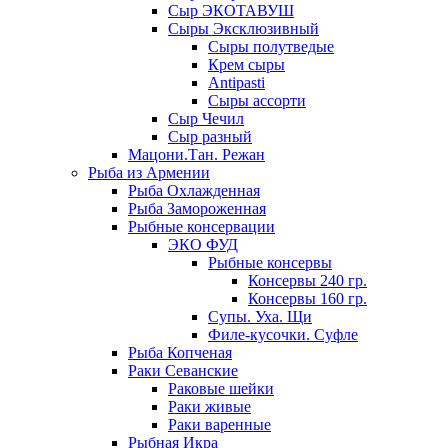
Сыр ЭКОТАВУШ
Сыры Эксклюзивный
Сыры полутведые
Крем сыры
Antipasti
Сыры ассорти
Сыр Чечил
Сыр разный
Мацони.Тан. Режан
Рыба из Армении
Рыба Охлажденная
Рыба Замороженная
Рыбные консервации
ЭКО ФУД
Рыбные консервы
Консервы 240 гр.
Консервы 160 гр.
Супы. Уха. Щи
Филе-кусочки. Суфле
Рыба Копченая
Раки Севанские
Раковые шейки
Раки живые
Раки варенные
Рыбная Икра