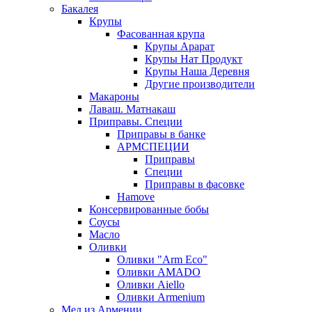
Бакалея
Крупы
Фасованная крупа
Крупы Арарат
Крупы Нат Продукт
Крупы Наша Деревня
Другие производители
Макароны
Лаваш. Матнакаш
Приправы. Специи
Приправы в банке
АРМСПЕЦИИ
Приправы
Специи
Приправы в фасовке
Hamove
Консервированные бобы
Соусы
Масло
Оливки
Оливки "Arm Eco"
Оливки AMADO
Оливки Aiello
Оливки Armenium
Мед из Армении