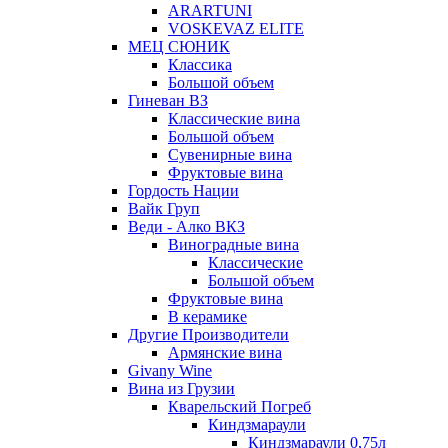
ARARTUNI
VOSKEVAZ ELITE
МЕЦ СЮНИК
Классика
Большой объем
Гиневан ВЗ
Классические вина
Большой объем
Сувенирные вина
Фруктовые вина
Гордость Нации
Вайк Груп
Веди - Алко ВКЗ
Виноградные вина
Классические
Большой объем
Фруктовые вина
В керамике
Другие Производители
Армянские вина
Givany Wine
Вина из Грузии
Кварельский Погреб
Киндзмараули
Киндзмараули 0,75л