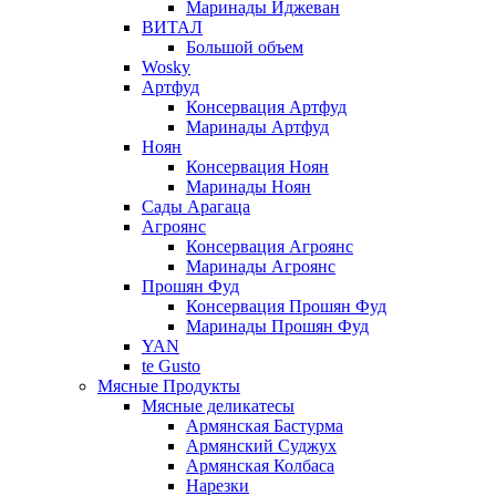
Маринады Иджеван
ВИТАЛ
Большой объем
Wosky
Артфуд
Консервация Артфуд
Маринады Артфуд
Ноян
Консервация Ноян
Маринады Ноян
Сады Арагаца
Агроянс
Консервация Агроянс
Маринады Агроянс
Прошян Фуд
Консервация Прошян Фуд
Маринады Прошян Фуд
YAN
te Gusto
Мясные Продукты
Мясные деликатесы
Армянская Бастурма
Армянский Суджух
Армянская Колбаса
Нарезки