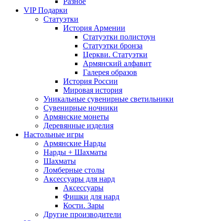
Разное
VIP Подарки
Статуэтки
История Армении
Статуэтки полистоун
Статуэтки бронза
Церкви. Статуэтки
Армянский алфавит
Галерея образов
История России
Мировая история
Уникальные сувенирные светильники
Сувенирные ночники
Армянские монеты
Деревянные изделия
Настольные игры
Армянские Нарды
Нарды + Шахматы
Шахматы
Ломберные столы
Аксессуары для нард
Аксессуары
Фишки для нард
Кости. Зары
Другие производители