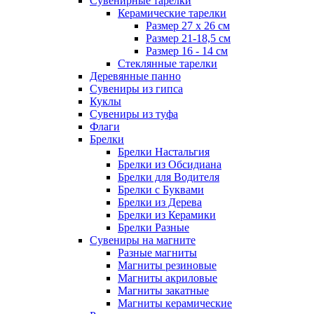
Сувенирные тарелки
Керамические тарелки
Размер 27 х 26 см
Размер 21-18,5 см
Размер 16 - 14 см
Стеклянные тарелки
Деревянные панно
Сувениры из гипса
Куклы
Сувениры из туфа
Флаги
Брелки
Брелки Настальгия
Брелки из Обсидиана
Брелки для Водителя
Брелки с Буквами
Брелки из Дерева
Брелки из Керамики
Брелки Разные
Сувениры на магните
Разные магниты
Магниты резиновые
Магниты акриловые
Магниты закатные
Магниты керамические