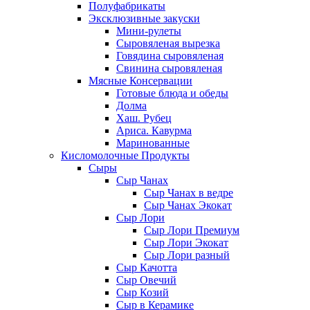
Полуфабрикаты
Эксклюзивные закуски
Мини-рулеты
Сыровяленая вырезка
Говядина сыровяленая
Свинина сыровяленая
Мясные Консервации
Готовые блюда и обеды
Долма
Хаш. Рубец
Ариса. Кавурма
Маринованные
Кисломолочные Продукты
Сыры
Сыр Чанах
Сыр Чанах в ведре
Сыр Чанах Экокат
Сыр Лори
Сыр Лори Премиум
Сыр Лори Экокат
Сыр Лори разный
Сыр Качотта
Сыр Овечий
Сыр Козий
Сыр в Керамике