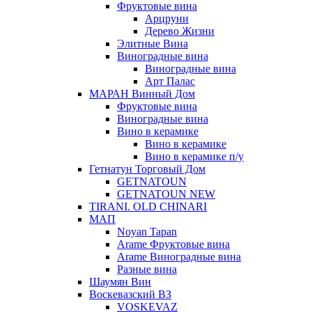
Фруктовые вина
Арцруни
Дерево Жизни
Элитные Вина
Виноградные вина
Виноградные вина
Арт Палас
МАРАН Винный Дом
Фруктовые вина
Виноградные вина
Вино в керамике
Вино в керамике
Вино в керамике п/у
Гетнатун Торговый Дом
GETNATOUN
GETNATOUN NEW
TIRANI. OLD CHINARI
МАП
Noyan Tapan
Arame Фруктовые вина
Arame Виноградные вина
Разные вина
Шаумян Вин
Воскевазский ВЗ
VOSKEVAZ