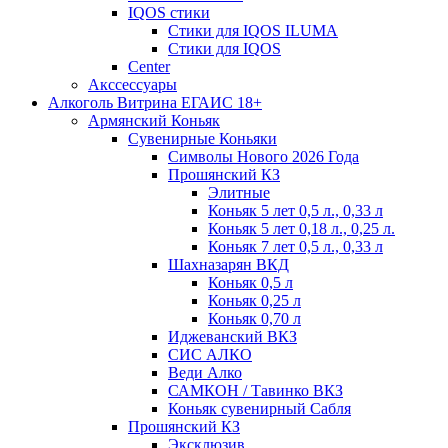
IQOS стики
Стики для IQOS ILUMA
Стики для IQOS
Сenter
Акссессуары
Алкоголь Витрина ЕГАИС 18+
Армянский Коньяк
Сувенирные Коньяки
Символы Нового 2026 Года
Прошянский КЗ
Элитные
Коньяк 5 лет 0,5 л., 0,33 л
Коньяк 5 лет 0,18 л., 0,25 л.
Коньяк 7 лет 0,5 л., 0,33 л
Шахназарян ВКД
Коньяк 0,5 л
Коньяк 0,25 л
Коньяк 0,70 л
Иджеванский ВКЗ
СИС АЛКО
Веди Алко
САМКОН / Тавинко ВКЗ
Коньяк сувенирный Сабля
Прошянский КЗ
Эксклюзив