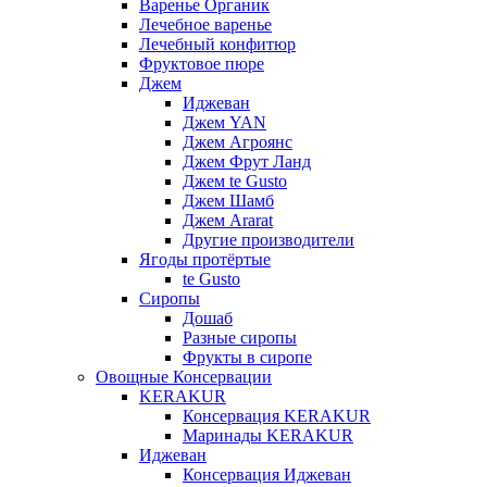
Варенье Органик
Лечебное варенье
Лечебный конфитюр
Фруктовое пюре
Джем
Иджеван
Джем YAN
Джем Агроянс
Джем Фрут Ланд
Джем te Gusto
Джем Шамб
Джем Ararat
Другие производители
Ягоды протёртые
te Gusto
Сиропы
Дошаб
Разные сиропы
Фрукты в сиропе
Овощные Консервации
KERAKUR
Консервация KERAKUR
Маринады KERAKUR
Иджеван
Консервация Иджеван