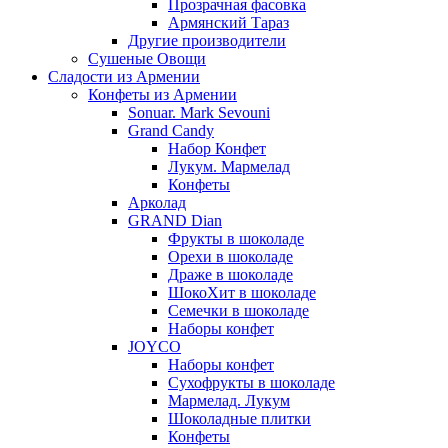
Прозрачная фасовка
Армянский Тараз
Другие производители
Сушеные Овощи
Сладости из Армении
Конфеты из Армении
Sonuar. Mark Sevouni
Grand Candy
Набор Конфет
Лукум. Мармелад
Конфеты
Арколад
GRAND Dian
Фрукты в шоколаде
Орехи в шоколаде
Драже в шоколаде
ШокоХит в шоколаде
Семечки в шоколаде
Наборы конфет
JOYCO
Наборы конфет
Сухофрукты в шоколаде
Мармелад. Лукум
Шоколадные плитки
Конфеты