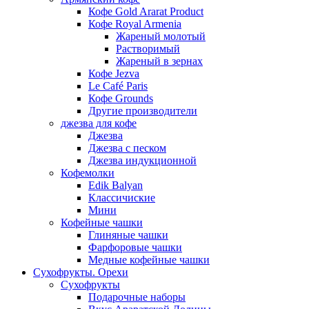
Кофе Gold Ararat Product
Кофе Royal Armenia
Жареный молотый
Растворимый
Жареный в зернах
Кофе Jezva
Le Café Paris
Кофе Grounds
Другие производители
джезва для кофе
Джезва
Джезва с песком
Джезва индукционной
Кофемолки
Edik Balyan
Классичиские
Мини
Кофейные чашки
Глиняные чашки
Фарфоровые чашки
Медные кофейные чашки
Сухофрукты. Орехи
Сухофрукты
Подарочные наборы