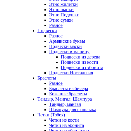
Этно жилетки
Этно шапки
Этно Подушки
Этно сумки
Разное
Подвески
Разное
Армянские буквы
Подвески маски
Подвески в машину
Подвески из дерева
Подвески из кости
Подвески из эбонита
Подвески Ностальгия
Браслеты
Разное
Браслеты из бисера
Кожаные браслеты
Тандыр, Мангал, Шампура
Тандыр, мангал
Шампура для шашлыка
Четки (Тзбех)
Четки из кости
Четки из эбонита
Четки из обсидиана