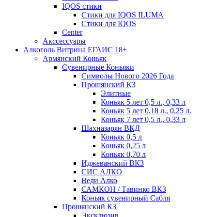
IQOS стики
Стики для IQOS ILUMA
Стики для IQOS
Сenter
Акссессуары
Алкоголь Витрина ЕГАИС 18+
Армянский Коньяк
Сувенирные Коньяки
Символы Нового 2026 Года
Прошянский КЗ
Элитные
Коньяк 5 лет 0,5 л., 0,33 л
Коньяк 5 лет 0,18 л., 0,25 л.
Коньяк 7 лет 0,5 л., 0,33 л
Шахназарян ВКД
Коньяк 0,5 л
Коньяк 0,25 л
Коньяк 0,70 л
Иджеванский ВКЗ
СИС АЛКО
Веди Алко
САМКОН / Тавинко ВКЗ
Коньяк сувенирный Сабля
Прошянский КЗ
Эксклюзив