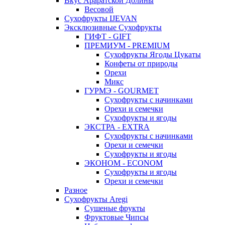
Вкус Араратской Долины
Весовой
Сухофрукты IJEVAN
Эксклюзивные Сухофрукты
ГИФТ - GIFT
ПРЕМИУМ - PREMIUM
Сухофрукты Ягоды Цукаты
Конфеты от природы
Орехи
Микс
ГУРМЭ - GOURMET
Сухофрукты с начинками
Орехи и семечки
Сухофрукты и ягоды
ЭКСТРА - EXTRA
Сухофрукты с начинками
Орехи и семечки
Сухофрукты и ягоды
ЭКОНОМ - ECONOM
Сухофрукты и ягоды
Орехи и семечки
Разное
Сухофрукты Aregi
Сушеные фрукты
Фруктовые Чипсы