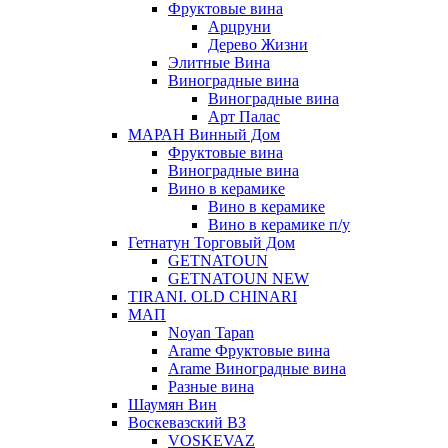
Фруктовые вина
Арцруни
Дерево Жизни
Элитные Вина
Виноградные вина
Виноградные вина
Арт Палас
МАРАН Винный Дом
Фруктовые вина
Виноградные вина
Вино в керамике
Вино в керамике
Вино в керамике п/у
Гетнатун Торговый Дом
GETNATOUN
GETNATOUN NEW
TIRANI. OLD CHINARI
МАП
Noyan Tapan
Arame Фруктовые вина
Arame Виноградные вина
Разные вина
Шаумян Вин
Воскевазский ВЗ
VOSKEVAZ