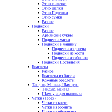
Этно жилетки
Этно шапки
Этно Подушки
Этно сумки
Разное
Подвески
Разное
Армянские буквы
Подвески маски
Подвески в машину
Подвески из дерева
Подвески из кости
Подвески из эбонита
Подвески Ностальгия
Браслеты
Разное
Браслеты из бисера
Кожаные браслеты
Тандыр, Мангал, Шампура
Тандыр, мангал
Шампура для шашлыка
Четки (Тзбех)
Четки из кости
Четки из эбонита
Четки из обсидиана