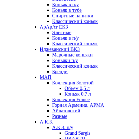
Коньяк в п/у
Коньяк в тубе
Спиртные напитки
Классический коньяк
АрАрАт ЕКЗ
Элитные
Коньяк в п/у
Классический коньяк
Иджеванский ВКЗ
Марочные коньяки
Коньяки п/у
Классический коньяк
Бренди
МАП
Коллекция Золотой
Объем 0,5 л
Коньяк 0,7 л
Коллекция France
Горная Армения. АРМА
Айвазовский
Разные
А.К.З.
А.К.З. п/у
Grand Sargis
URARTU