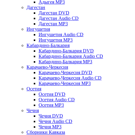
Адыгея MP3
Дагестан
Дагестан DVD
Дагестан Audio CD
Дагестан MP3
Ингушетия
Ингушетия Audio CD
Ингушетия MP3
Кабардино-Балкария
Кабардино-Балкария DVD
Кабардино-Балкария Audio CD
Кабардино-Балкария MP3
Карачаево-Черкесия
Карачаево-Черкесия DVD
Карачаево-Черкесия Audio CD
Карачаево-Черкесия MP3
Осетия
Осетия DVD
Осетия Audio CD
Осетия MP3
Чечня
Чечня DVD
Чечня Audio CD
Чечня MP3
Сборники Кавказа