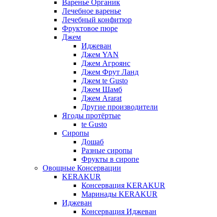
Варенье Органик
Лечебное варенье
Лечебный конфитюр
Фруктовое пюре
Джем
Иджеван
Джем YAN
Джем Агроянс
Джем Фрут Ланд
Джем te Gusto
Джем Шамб
Джем Ararat
Другие производители
Ягоды протёртые
te Gusto
Сиропы
Дошаб
Разные сиропы
Фрукты в сиропе
Овощные Консервации
KERAKUR
Консервация KERAKUR
Маринады KERAKUR
Иджеван
Консервация Иджеван