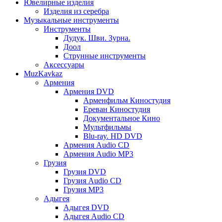
Ювелирные изделия
Изделия из серебра
Музыкальные инструменты
Инструменты
Дудук. Шви. Зурна.
Доол
Струнные инструменты
Аксессуары
MuzKavkaz
Армения
Армения DVD
Арменфильм Киностудия
Ереван Киностудия
Документальное Кино
Мультфильмы
Blu-ray. HD DVD
Армения Audio CD
Армения Audio MP3
Грузия
Грузия DVD
Грузия Audio CD
Грузия MP3
Адыгея
Адыгея DVD
Адыгея Audio CD