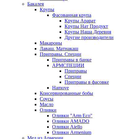
Бакалея
Крупы
Фасованная крупа
Крупы Арарат
Крупы Нат Продукт
Крупы Наша Деревня
Другие производители
Макароны
Лаваш. Матнакаш
Приправы. Специи
Приправы в банке
АРМСПЕЦИИ
Приправы
Специи
Приправы в фасовке
Hamove
Консервированные бобы
Соусы
Масло
Оливки
Оливки "Arm Eco"
Оливки AMADO
Оливки Aiello
Оливки Armenium
Мед из Армении