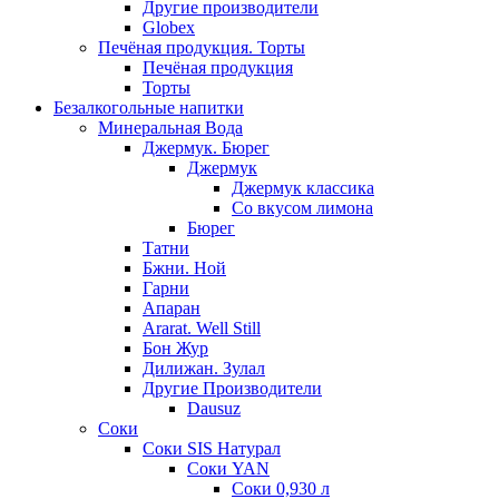
Другие производители
Globex
Печёная продукция. Торты
Печёная продукция
Торты
Безалкогольные напитки
Минеральная Вода
Джермук. Бюрег
Джермук
Джермук классика
Со вкусом лимона
Бюрег
Татни
Бжни. Ной
Гарни
Апаран
Ararat. Well Still
Бон Жур
Дилижан. Зулал
Другие Производители
Dausuz
Соки
Соки SIS Натурал
Соки YAN
Соки 0,930 л