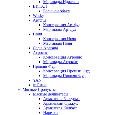
Маринады Иджеван
ВИТАЛ
Большой объем
Wosky
Артфуд
Консервация Артфуд
Маринады Артфуд
Ноян
Консервация Ноян
Маринады Ноян
Сады Арагаца
Агроянс
Консервация Агроянс
Маринады Агроянс
Прошян Фуд
Консервация Прошян Фуд
Маринады Прошян Фуд
YAN
te Gusto
Мясные Продукты
Мясные деликатесы
Армянская Бастурма
Армянский Суджух
Армянская Колбаса
Нарезки