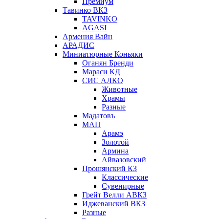
Премиум
Тавинко ВКЗ
TAVINKO
AGASI
Армения Вайн
АРАДИС
Миниатюрные Коньяки
Оганян Бренди
Мараси КД
СИС АЛКО
Животные
Храмы
Разные
Мадатовъ
МАП
Арамэ
Золотой
Армина
Айвазовский
Прошянский КЗ
Классические
Сувенирные
Грейт Велли АВКЗ
Иджеванский ВКЗ
Разные