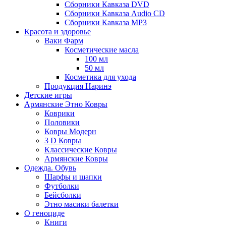
Сборники Кавказа DVD
Сборники Кавказа Audio CD
Сборники Кавказа MP3
Красота и здоровье
Ваки Фарм
Косметические масла
100 мл
50 мл
Косметика для ухода
Продукция Наринэ
Детские игры
Армянские Этно Ковры
Коврики
Половики
Ковры Модерн
3 D Ковры
Классические Ковры
Армянские Ковры
Одежда. Обувь
Шарфы и шапки
Футболки
Бейсболки
Этно масики балетки
О геноциде
Книги