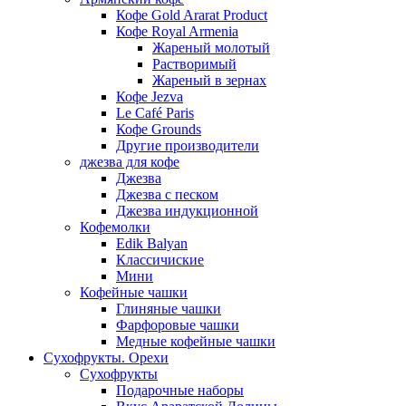
Кофе Gold Ararat Product
Кофе Royal Armenia
Жареный молотый
Растворимый
Жареный в зернах
Кофе Jezva
Le Café Paris
Кофе Grounds
Другие производители
джезва для кофе
Джезва
Джезва с песком
Джезва индукционной
Кофемолки
Edik Balyan
Классичиские
Мини
Кофейные чашки
Глиняные чашки
Фарфоровые чашки
Медные кофейные чашки
Сухофрукты. Орехи
Сухофрукты
Подарочные наборы