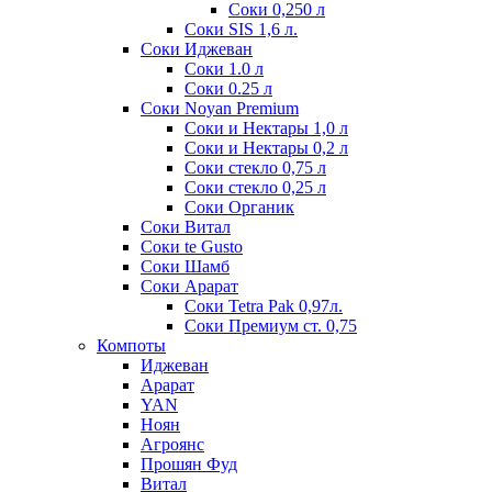
Соки 0,250 л
Соки SIS 1,6 л.
Соки Иджеван
Соки 1.0 л
Соки 0.25 л
Соки Noyan Premium
Соки и Нектары 1,0 л
Соки и Нектары 0,2 л
Соки стекло 0,75 л
Соки стекло 0,25 л
Соки Органик
Соки Витал
Соки te Gusto
Соки Шамб
Соки Арарат
Соки Tetra Pak 0,97л.
Соки Премиум ст. 0,75
Компоты
Иджеван
Арарат
YAN
Ноян
Агроянс
Прошян Фуд
Витал