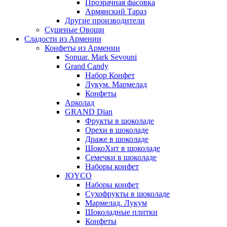
Прозрачная фасовка
Армянский Тараз
Другие производители
Сушеные Овощи
Сладости из Армении
Конфеты из Армении
Sonuar. Mark Sevouni
Grand Candy
Набор Конфет
Лукум. Мармелад
Конфеты
Арколад
GRAND Dian
Фрукты в шоколаде
Орехи в шоколаде
Драже в шоколаде
ШокоХит в шоколаде
Семечки в шоколаде
Наборы конфет
JOYCO
Наборы конфет
Сухофрукты в шоколаде
Мармелад. Лукум
Шоколадные плитки
Конфеты