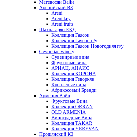
Матевосян Вайн
Аренийский ВЗ
Areni
Areni key
Areni fruits
Шахназарян ЕКД
Коллекция Гаясон
Коллекция Гаясон п/у
Коллекция Гаясон Новогодняя п/у
Gevorkian winery
Сувенирные вина
Фруктовые вина
АРИАЦ. АНАИС
Коллекция КОРОНА
Коллекция Геворкян
Крепленые вина
Абрикосовый Бренди
Армения Вайн
Фруктовые Вина
Коллекция ORRAN
OLD ARMENIA
Виноградные Вина
Коллекция TAKAR
Коллекция YEREVAN
Прошянский КЗ