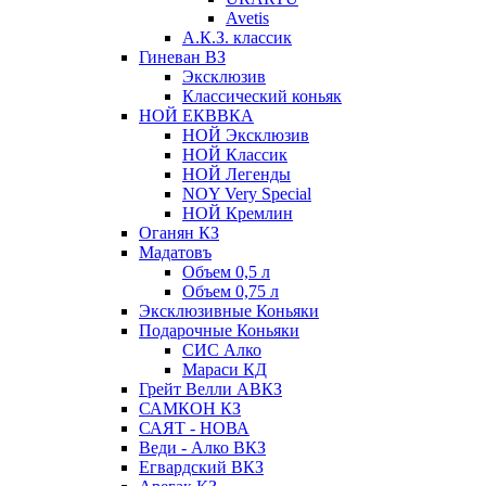
Avetis
А.К.З. классик
Гиневан ВЗ
Эксклюзив
Классический коньяк
НОЙ ЕКВВКА
НОЙ Эксклюзив
НОЙ Классик
НОЙ Легенды
NOY Very Speсial
НОЙ Кремлин
Оганян КЗ
Мадатовъ
Объем 0,5 л
Объем 0,75 л
Эксклюзивные Коньяки
Подарочные Коньяки
СИС Алко
Мараси КД
Грейт Велли АВКЗ
САМКОН КЗ
САЯТ - НОВА
Веди - Алко ВКЗ
Егвардский ВКЗ