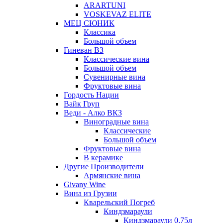
ARARTUNI
VOSKEVAZ ELITE
МЕЦ СЮНИК
Классика
Большой объем
Гиневан ВЗ
Классические вина
Большой объем
Сувенирные вина
Фруктовые вина
Гордость Нации
Вайк Груп
Веди - Алко ВКЗ
Виноградные вина
Классические
Большой объем
Фруктовые вина
В керамике
Другие Производители
Армянские вина
Givany Wine
Вина из Грузии
Кварельский Погреб
Киндзмараули
Киндзмараули 0,75л