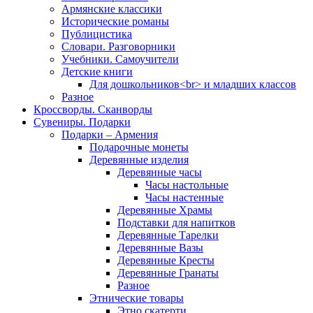
Армянские классики
Исторические романы
Публицистика
Словари. Разговорники
Учебники. Самоучители
Детские книги
Для дошкольников<br> и младших классов
Разное
Кроссворды. Сканворды
Сувениры. Подарки
Подарки – Армения
Подарочные монеты
Деревянные изделия
Деревянные часы
Часы настольные
Часы настенные
Деревянные Храмы
Подставки для напитков
Деревянные Тарелки
Деревянные Вазы
Деревянные Кресты
Деревянные Гранаты
Разное
Этнические товары
Этно скатерти