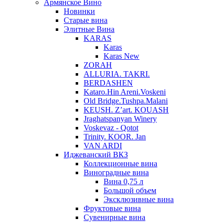
Армянское Вино
Новинки
Старые вина
Элитные Вина
KARAS
Karas
Karas New
ZORAH
ALLURIA. TAKRI.
BERDASHEN
Kataro.Hin Areni.Voskeni
Old Bridge.Tushpa.Malani
KEUSH. Z’art. KOUASH
Jraghatspanyan Winery
Voskevaz - Qotot
Trinity. KOOR. Jan
VAN ARDI
Иджеванский ВКЗ
Коллекционные вина
Виноградные вина
Вина 0,75 л
Большой объем
Эксклюзивные вина
Фруктовые вина
Cувенирные вина