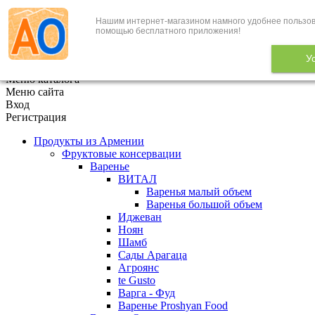
Нашим интернет-магазином намного удобнее пользов
+7 (495) 646-888-1
помощью бесплатного приложения!
В корзине
0
товаров
У
x
Меню каталога
Меню сайта
Вход
Регистрация
Продукты из Армении
Фруктовые консервации
Варенье
ВИТАЛ
Варенья малый объем
Варенья большой объем
Иджеван
Ноян
Шамб
Сады Арагаца
Агроянс
te Gusto
Варга - Фуд
Варенье Proshyan Food