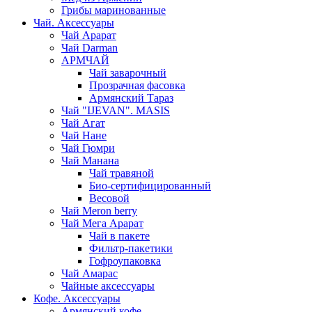
Грибы маринованные
Чай. Аксессуары
Чай Арарат
Чай Darman
АРМЧАЙ
Чай заварочный
Прозрачная фасовка
Армянский Тараз
Чай "IJEVAN". MASIS
Чай Агат
Чай Нане
Чай Гюмри
Чай Манана
Чай травяной
Био-сертифицированный
Весовой
Чай Meron berry
Чай Мега Арарат
Чай в пакете
Фильтр-пакетики
Гофроупаковка
Чай Амарас
Чайные аксессуары
Кофе. Аксессуары
Армянский кофе