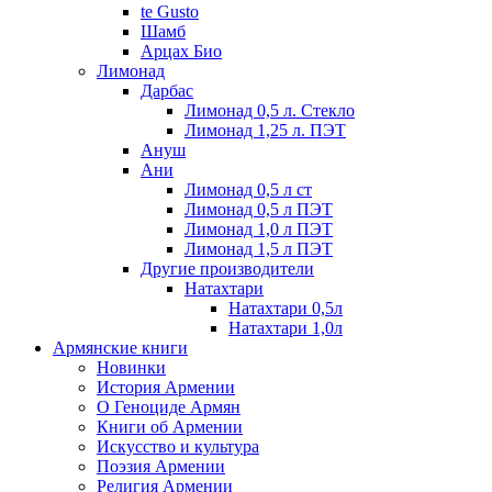
te Gusto
Шамб
Арцах Био
Лимонад
Дарбас
Лимонад 0,5 л. Стекло
Лимонад 1,25 л. ПЭТ
Ануш
Ани
Лимонад 0,5 л ст
Лимонад 0,5 л ПЭТ
Лимонад 1,0 л ПЭТ
Лимонад 1,5 л ПЭТ
Другие производители
Натахтари
Натахтари 0,5л
Натахтари 1,0л
Армянские книги
Новинки
История Армении
О Геноциде Армян
Книги об Армении
Иcкусство и культура
Поэзия Армении
Религия Армении