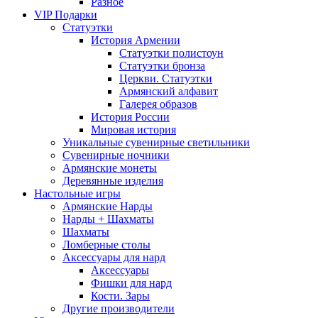
Разное
VIP Подарки
Статуэтки
История Армении
Статуэтки полистоун
Статуэтки бронза
Церкви. Статуэтки
Армянский алфавит
Галерея образов
История России
Мировая история
Уникальные сувенирные светильники
Сувенирные ночники
Армянские монеты
Деревянные изделия
Настольные игры
Армянские Нарды
Нарды + Шахматы
Шахматы
Ломберные столы
Аксессуары для нард
Аксессуары
Фишки для нард
Кости. Зары
Другие производители