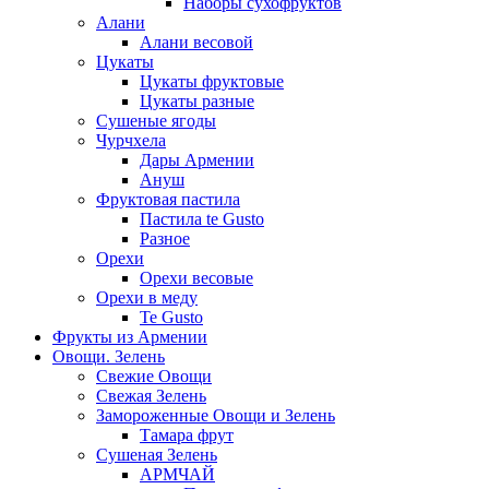
Наборы сухофруктов
Алани
Алани весовой
Цукаты
Цукаты фруктовые
Цукаты разные
Сушеные ягоды
Чурчхела
Дары Армении
Ануш
Фруктовая пастила
Пастила te Gusto
Разное
Орехи
Орехи весовые
Орехи в меду
Te Gusto
Фрукты из Армении
Овощи. Зелень
Свежие Овощи
Свежая Зелень
Замороженные Овощи и Зелень
Тамара фрут
Сушеная Зелень
АРМЧАЙ