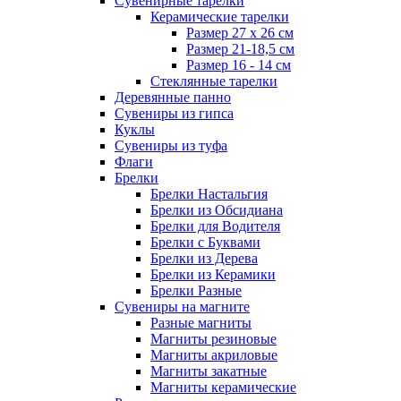
Сувенирные тарелки
Керамические тарелки
Размер 27 х 26 см
Размер 21-18,5 см
Размер 16 - 14 см
Стеклянные тарелки
Деревянные панно
Сувениры из гипса
Куклы
Сувениры из туфа
Флаги
Брелки
Брелки Настальгия
Брелки из Обсидиана
Брелки для Водителя
Брелки с Буквами
Брелки из Дерева
Брелки из Керамики
Брелки Разные
Сувениры на магните
Разные магниты
Магниты резиновые
Магниты акриловые
Магниты закатные
Магниты керамические