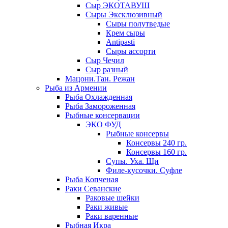
Сыр ЭКОТАВУШ
Сыры Эксклюзивный
Сыры полутведые
Крем сыры
Antipasti
Сыры ассорти
Сыр Чечил
Сыр разный
Мацони.Тан. Режан
Рыба из Армении
Рыба Охлажденная
Рыба Замороженная
Рыбные консервации
ЭКО ФУД
Рыбные консервы
Консервы 240 гр.
Консервы 160 гр.
Супы. Уха. Щи
Филе-кусочки. Суфле
Рыба Копченая
Раки Севанские
Раковые шейки
Раки живые
Раки варенные
Рыбная Икра