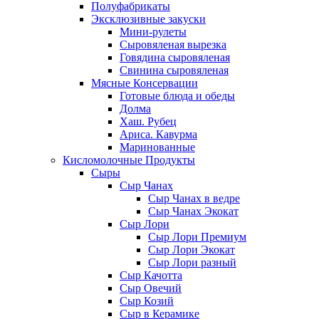
Полуфабрикаты
Эксклюзивные закуски
Мини-рулеты
Сыровяленая вырезка
Говядина сыровяленая
Свинина сыровяленая
Мясные Консервации
Готовые блюда и обеды
Долма
Хаш. Рубец
Ариса. Кавурма
Маринованные
Кисломолочные Продукты
Сыры
Сыр Чанах
Сыр Чанах в ведре
Сыр Чанах Экокат
Сыр Лори
Сыр Лори Премиум
Сыр Лори Экокат
Сыр Лори разный
Сыр Качотта
Сыр Овечий
Сыр Козий
Сыр в Керамике