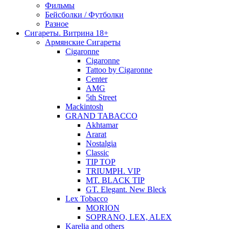
Фильмы
Бейсболки / Футболки
Разное
Сигареты. Витрина 18+
Армянские Сигареты
Cigaronne
Cigaronne
Tattoo by Cigaronne
Center
AMG
5th Street
Mackintosh
GRAND TABACCO
Akhtamar
Ararat
Nostalgia
Classic
TIP TOP
TRIUMPH. VIP
MT. BLACK TIP
GT. Elegant. New Bleck
Lex Tobacco
MORION
SOPRANO, LEX, ALEX
Karelia and others