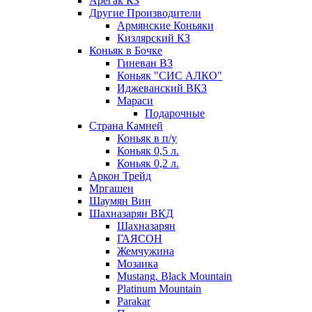
Арегак КЗ
Другие Производители
Армянские Коньяки
Кизлярский КЗ
Коньяк в Бочке
Гиневан ВЗ
Коньяк "СИС АЛКО"
Иджеванский ВКЗ
Мараси
Подарочные
Страна Камней
Коньяк в п/у
Коньяк 0,5 л.
Коньяк 0,2 л.
Аркон Трейд
Мргашен
Шаумян Вин
Шахназарян ВКД
Шахназарян
ГАЯСОН
Жемчужина
Мозаика
Mustang. Black Mountain
Platinum Mountain
Parakar