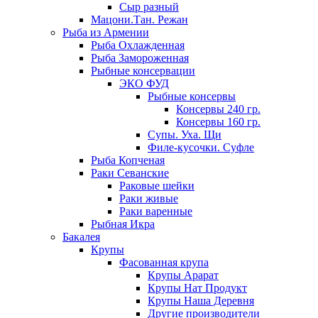
Сыр разный
Мацони.Тан. Режан
Рыба из Армении
Рыба Охлажденная
Рыба Замороженная
Рыбные консервации
ЭКО ФУД
Рыбные консервы
Консервы 240 гр.
Консервы 160 гр.
Супы. Уха. Щи
Филе-кусочки. Суфле
Рыба Копченая
Раки Севанские
Раковые шейки
Раки живые
Раки варенные
Рыбная Икра
Бакалея
Крупы
Фасованная крупа
Крупы Арарат
Крупы Нат Продукт
Крупы Наша Деревня
Другие производители