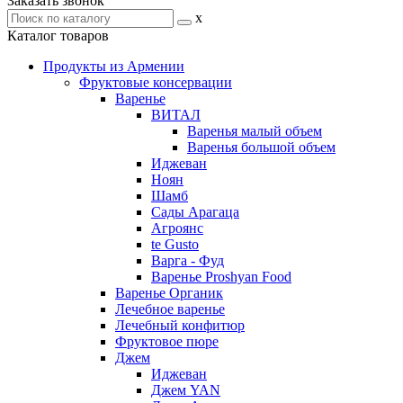
Заказать звонок
x
Каталог товаров
Продукты из Армении
Фруктовые консервации
Варенье
ВИТАЛ
Варенья малый объем
Варенья большой объем
Иджеван
Ноян
Шамб
Сады Арагаца
Агроянс
te Gusto
Варга - Фуд
Варенье Proshyan Food
Варенье Органик
Лечебное варенье
Лечебный конфитюр
Фруктовое пюре
Джем
Иджеван
Джем YAN