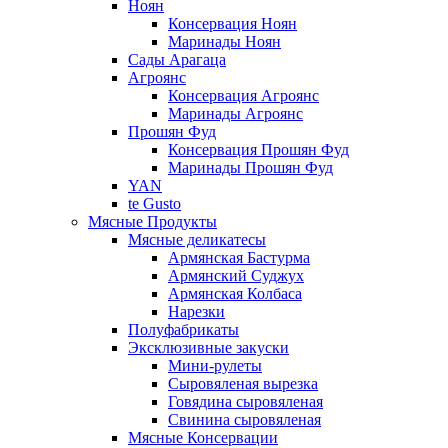
Ноян
Консервация Ноян
Маринады Ноян
Сады Арагаца
Агроянс
Консервация Агроянс
Маринады Агроянс
Прошян Фуд
Консервация Прошян Фуд
Маринады Прошян Фуд
YAN
te Gusto
Мясные Продукты
Мясные деликатесы
Армянская Бастурма
Армянский Суджух
Армянская Колбаса
Нарезки
Полуфабрикаты
Эксклюзивные закуски
Мини-рулеты
Сыровяленая вырезка
Говядина сыровяленая
Свинина сыровяленая
Мясные Консервации