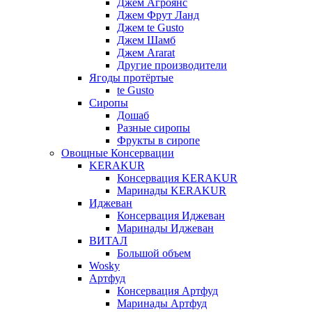
Джем Агроянс
Джем Фрут Ланд
Джем te Gusto
Джем Шамб
Джем Ararat
Другие производители
Ягоды протёртые
te Gusto
Сиропы
Дошаб
Разные сиропы
Фрукты в сиропе
Овощные Консервации
KERAKUR
Консервация KERAKUR
Маринады KERAKUR
Иджеван
Консервация Иджеван
Маринады Иджеван
ВИТАЛ
Большой объем
Wosky
Артфуд
Консервация Артфуд
Маринады Артфуд