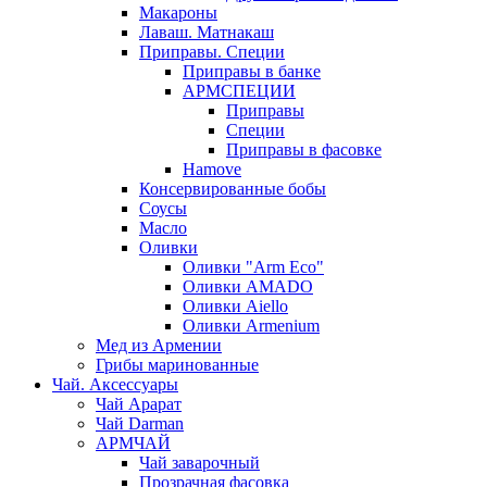
Макароны
Лаваш. Матнакаш
Приправы. Специи
Приправы в банке
АРМСПЕЦИИ
Приправы
Специи
Приправы в фасовке
Hamove
Консервированные бобы
Соусы
Масло
Оливки
Оливки "Arm Eco"
Оливки AMADO
Оливки Aiello
Оливки Armenium
Мед из Армении
Грибы маринованные
Чай. Аксессуары
Чай Арарат
Чай Darman
АРМЧАЙ
Чай заварочный
Прозрачная фасовка