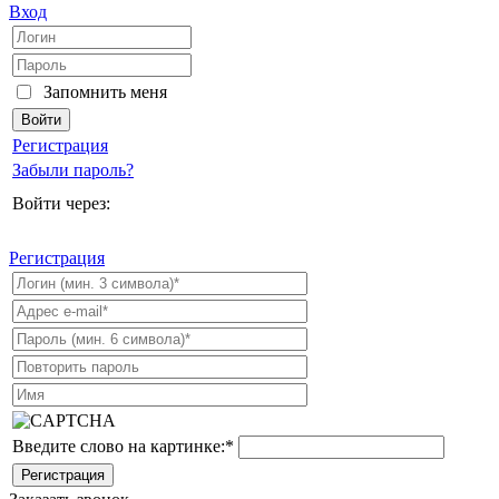
Вход
Запомнить меня
Регистрация
Забыли пароль?
Войти через:
Регистрация
Введите слово на картинке:
*