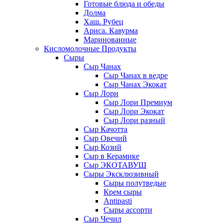
Готовые блюда и обеды
Долма
Хаш. Рубец
Ариса. Кавурма
Маринованные
Кисломолочные Продукты
Сыры
Сыр Чанах
Сыр Чанах в ведре
Сыр Чанах Экокат
Сыр Лори
Сыр Лори Премиум
Сыр Лори Экокат
Сыр Лори разный
Сыр Качотта
Сыр Овечий
Сыр Козий
Сыр в Керамике
Сыр ЭКОТАВУШ
Сыры Эксклюзивный
Сыры полутведые
Крем сыры
Antipasti
Сыры ассорти
Сыр Чечил