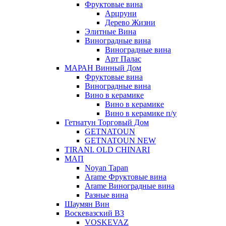
Фруктовые вина
Арцруни
Дерево Жизни
Элитные Вина
Виноградные вина
Виноградные вина
Арт Палас
МАРАН Винный Дом
Фруктовые вина
Виноградные вина
Вино в керамике
Вино в керамике
Вино в керамике п/у
Гетнатун Торговый Дом
GETNATOUN
GETNATOUN NEW
TIRANI. OLD CHINARI
МАП
Noyan Tapan
Arame Фруктовые вина
Arame Виноградные вина
Разные вина
Шаумян Вин
Воскевазский ВЗ
VOSKEVAZ