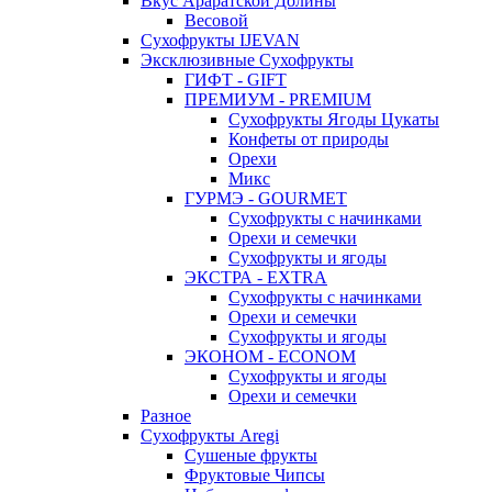
Вкус Араратской Долины
Весовой
Сухофрукты IJEVAN
Эксклюзивные Сухофрукты
ГИФТ - GIFT
ПРЕМИУМ - PREMIUM
Сухофрукты Ягоды Цукаты
Конфеты от природы
Орехи
Микс
ГУРМЭ - GOURMET
Сухофрукты с начинками
Орехи и семечки
Сухофрукты и ягоды
ЭКСТРА - EXTRA
Сухофрукты с начинками
Орехи и семечки
Сухофрукты и ягоды
ЭКОНОМ - ECONOM
Сухофрукты и ягоды
Орехи и семечки
Разное
Сухофрукты Aregi
Сушеные фрукты
Фруктовые Чипсы