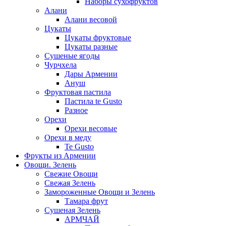
Наборы сухофруктов
Алани
Алани весовой
Цукаты
Цукаты фруктовые
Цукаты разные
Сушеные ягоды
Чурчхела
Дары Армении
Ануш
Фруктовая пастила
Пастила te Gusto
Разное
Орехи
Орехи весовые
Орехи в меду
Te Gusto
Фрукты из Армении
Овощи. Зелень
Свежие Овощи
Свежая Зелень
Замороженные Овощи и Зелень
Тамара фрут
Сушеная Зелень
АРМЧАЙ