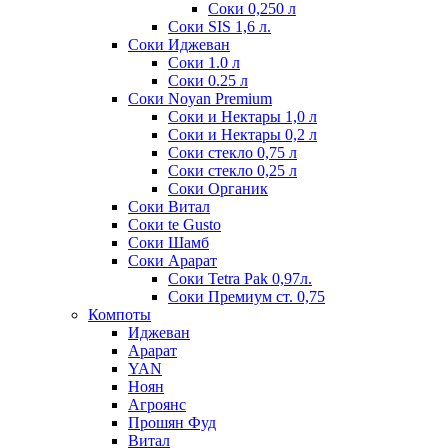
Соки 0,250 л
Соки SIS 1,6 л.
Соки Иджеван
Соки 1.0 л
Соки 0.25 л
Соки Noyan Premium
Соки и Нектары 1,0 л
Соки и Нектары 0,2 л
Соки стекло 0,75 л
Соки стекло 0,25 л
Соки Органик
Соки Витал
Соки te Gusto
Соки Шамб
Соки Арарат
Соки Tetra Pak 0,97л.
Соки Премиум ст. 0,75
Компоты
Иджеван
Арарат
YAN
Ноян
Агроянс
Прошян Фуд
Витал