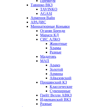
Премиум
Тавинко ВКЗ
TAVINKO
AGASI
Армения Вайн
АРАДИС
Миниатюрные Коньяки
Оганян Бренди
Мараси КД
СИС АЛКО
Животные
Храмы
Разные
Мадатовъ
МАП
Арамэ
Золотой
Армина
Айвазовский
Прошянский КЗ
Классические
Сувенирные
Грейт Велли АВКЗ
Иджеванский ВКЗ
Разные