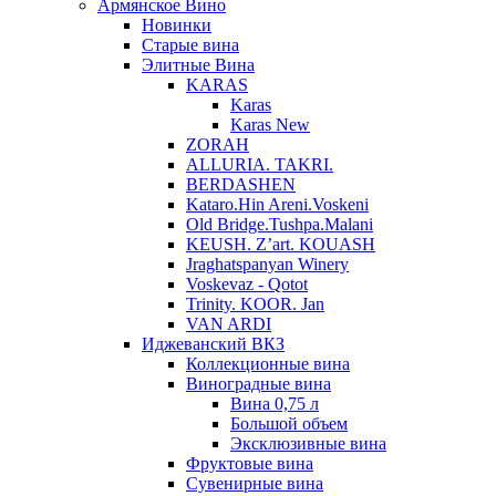
Армянское Вино
Новинки
Старые вина
Элитные Вина
KARAS
Karas
Karas New
ZORAH
ALLURIA. TAKRI.
BERDASHEN
Kataro.Hin Areni.Voskeni
Old Bridge.Tushpa.Malani
KEUSH. Z’art. KOUASH
Jraghatspanyan Winery
Voskevaz - Qotot
Trinity. KOOR. Jan
VAN ARDI
Иджеванский ВКЗ
Коллекционные вина
Виноградные вина
Вина 0,75 л
Большой объем
Эксклюзивные вина
Фруктовые вина
Cувенирные вина