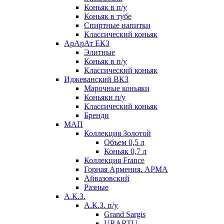
Коньяк в п/у
Коньяк в тубе
Спиртные напитки
Классический коньяк
АрАрАт ЕКЗ
Элитные
Коньяк в п/у
Классический коньяк
Иджеванский ВКЗ
Марочные коньяки
Коньяки п/у
Классический коньяк
Бренди
МАП
Коллекция Золотой
Объем 0,5 л
Коньяк 0,7 л
Коллекция France
Горная Армения. АРМА
Айвазовский
Разные
А.К.З.
А.К.З. п/у
Grand Sargis
URARTU