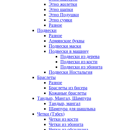
Этно жилетки
Этно шапки
Этно Подушки
Этно сумки
Разное
Подвески
Разное
Армянские буквы
Подвески маски
Подвески в машину
Подвески из дерева
Подвески из кости
Подвески из эбонита
Подвески Ностальгия
Браслеты
Разное
Браслеты из бисера
Кожаные браслеты
Тандыр, Мангал, Шампура
Тандыр, мангал
Шампура для шашлыка
Четки (Тзбех)
Четки из кости
Четки из эбонита
Четки из обсидиана