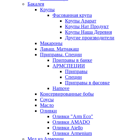
Бакалея
Крупы
Фасованная крупа
Крупы Арарат
Крупы Нат Продукт
Крупы Наша Деревня
Другие производители
Макароны
Лаваш. Матнакаш
Приправы. Специи
Приправы в банке
АРМСПЕЦИИ
Приправы
Специи
Приправы в фасовке
Hamove
Консервированные бобы
Соусы
Масло
Оливки
Оливки "Arm Eco"
Оливки AMADO
Оливки Aiello
Оливки Armenium
Мед из Армении