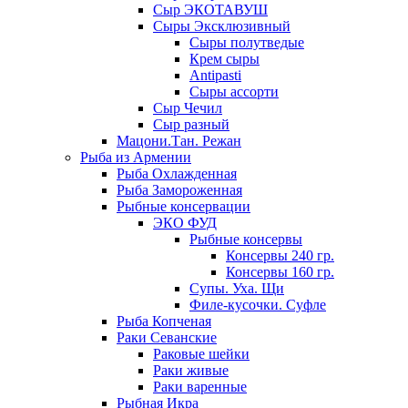
Сыр ЭКОТАВУШ
Сыры Эксклюзивный
Сыры полутведые
Крем сыры
Antipasti
Сыры ассорти
Сыр Чечил
Сыр разный
Мацони.Тан. Режан
Рыба из Армении
Рыба Охлажденная
Рыба Замороженная
Рыбные консервации
ЭКО ФУД
Рыбные консервы
Консервы 240 гр.
Консервы 160 гр.
Супы. Уха. Щи
Филе-кусочки. Суфле
Рыба Копченая
Раки Севанские
Раковые шейки
Раки живые
Раки варенные
Рыбная Икра