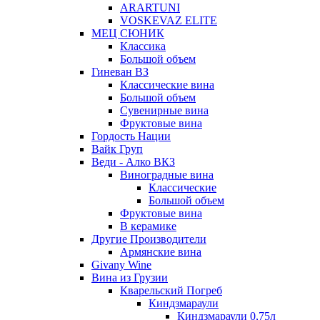
ARARTUNI
VOSKEVAZ ELITE
МЕЦ СЮНИК
Классика
Большой объем
Гиневан ВЗ
Классические вина
Большой объем
Сувенирные вина
Фруктовые вина
Гордость Нации
Вайк Груп
Веди - Алко ВКЗ
Виноградные вина
Классические
Большой объем
Фруктовые вина
В керамике
Другие Производители
Армянские вина
Givany Wine
Вина из Грузии
Кварельский Погреб
Киндзмараули
Киндзмараули 0,75л