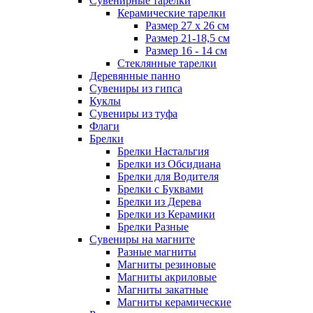
Сувенирные тарелки
Керамические тарелки
Размер 27 х 26 см
Размер 21-18,5 см
Размер 16 - 14 см
Стеклянные тарелки
Деревянные панно
Сувениры из гипса
Куклы
Сувениры из туфа
Флаги
Брелки
Брелки Настальгия
Брелки из Обсидиана
Брелки для Водителя
Брелки с Буквами
Брелки из Дерева
Брелки из Керамики
Брелки Разные
Сувениры на магните
Разные магниты
Магниты резиновые
Магниты акриловые
Магниты закатные
Магниты керамические