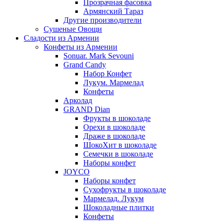
Прозрачная фасовка
Армянский Тараз
Другие производители
Сушеные Овощи
Сладости из Армении
Конфеты из Армении
Sonuar. Mark Sevouni
Grand Candy
Набор Конфет
Лукум. Мармелад
Конфеты
Арколад
GRAND Dian
Фрукты в шоколаде
Орехи в шоколаде
Драже в шоколаде
ШокоХит в шоколаде
Семечки в шоколаде
Наборы конфет
JOYCO
Наборы конфет
Сухофрукты в шоколаде
Мармелад. Лукум
Шоколадные плитки
Конфеты