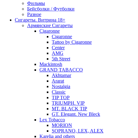
Фильмы
Бейсболки / Футболки
Разное
Сигареты. Витрина 18+
Армянские Сигареты
Cigaronne
Cigaronne
Tattoo by Cigaronne
Center
AMG
5th Street
Mackintosh
GRAND TABACCO
Akhtamar
Ararat
Nostalgia
Classic
TIP TOP
TRIUMPH. VIP
MT. BLACK TIP
GT. Elegant. New Bleck
Lex Tobacco
MORION
SOPRANO, LEX, ALEX
Karelia and others