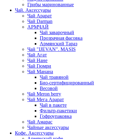
Грибы маринованные
Чай. Аксессуары
Чай Арарат
Чай Darman
АРМЧАЙ
Чай заварочный
Прозрачная фасовка
Армянский Тараз
Чай "IJEVAN". MASIS
Чай Агат
Чай Нане
Чай Гюмри
Чай Манана
Чай травяной
Био-сертифицированный
Весовой
Чай Meron berry
Чай Мега Арарат
Чай в пакете
Фильтр-пакетики
Гофроупаковка
Чай Амарас
Чайные аксессуары
Кофе. Аксессуары
Армянский кофе