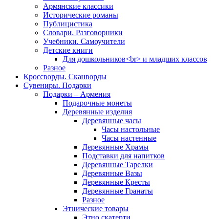
Армянские классики
Исторические романы
Публицистика
Словари. Разговорники
Учебники. Самоучители
Детские книги
Для дошкольников<br> и младших классов
Разное
Кроссворды. Сканворды
Сувениры. Подарки
Подарки – Армения
Подарочные монеты
Деревянные изделия
Деревянные часы
Часы настольные
Часы настенные
Деревянные Храмы
Подставки для напитков
Деревянные Тарелки
Деревянные Вазы
Деревянные Кресты
Деревянные Гранаты
Разное
Этнические товары
Этно скатерти