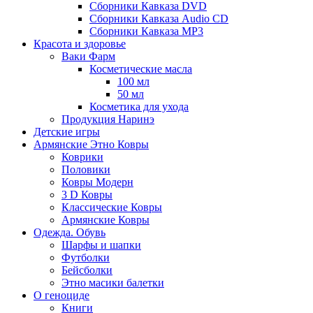
Сборники Кавказа DVD
Сборники Кавказа Audio CD
Сборники Кавказа MP3
Красота и здоровье
Ваки Фарм
Косметические масла
100 мл
50 мл
Косметика для ухода
Продукция Наринэ
Детские игры
Армянские Этно Ковры
Коврики
Половики
Ковры Модерн
3 D Ковры
Классические Ковры
Армянские Ковры
Одежда. Обувь
Шарфы и шапки
Футболки
Бейсболки
Этно масики балетки
О геноциде
Книги