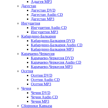
Адыгея MP3
Дагестан
Дагестан DVD
Дагестан Audio CD
Дагестан MP3
Ингушетия
Ингушетия Audio CD
Ингушетия MP3
Кабардино-Балкария
Кабардино-Балкария DVD
Кабардино-Балкария Audio CD
Кабардино-Балкария MP3
Карачаево-Черкесия
Карачаево-Черкесия DVD
Карачаево-Черкесия Audio CD
Карачаево-Черкесия MP3
Осетия
Осетия DVD
Осетия Audio CD
Осетия MP3
Чечня
Чечня DVD
Чечня Audio CD
Чечня MP3
Сборники Кавказа