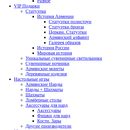
Разное
VIP Подарки
Статуэтки
История Армении
Статуэтки полистоун
Статуэтки бронза
Церкви. Статуэтки
Армянский алфавит
Галерея образов
История России
Мировая история
Уникальные сувенирные светильники
Сувенирные ночники
Армянские монеты
Деревянные изделия
Настольные игры
Армянские Нарды
Нарды + Шахматы
Шахматы
Ломберные столы
Аксессуары для нард
Аксессуары
Фишки для нард
Кости. Зары
Другие производители