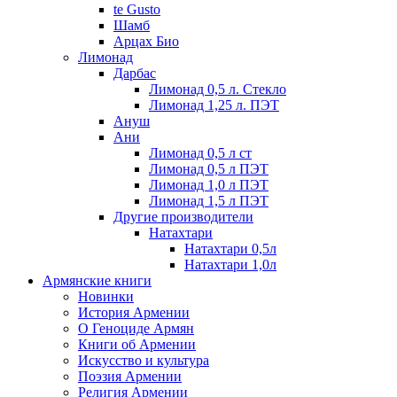
te Gusto
Шамб
Арцах Био
Лимонад
Дарбас
Лимонад 0,5 л. Стекло
Лимонад 1,25 л. ПЭТ
Ануш
Ани
Лимонад 0,5 л ст
Лимонад 0,5 л ПЭТ
Лимонад 1,0 л ПЭТ
Лимонад 1,5 л ПЭТ
Другие производители
Натахтари
Натахтари 0,5л
Натахтари 1,0л
Армянские книги
Новинки
История Армении
О Геноциде Армян
Книги об Армении
Иcкусство и культура
Поэзия Армении
Религия Армении