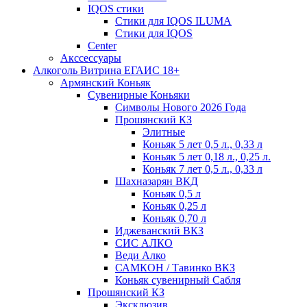
IQOS стики
Стики для IQOS ILUMA
Стики для IQOS
Сenter
Акссессуары
Алкоголь Витрина ЕГАИС 18+
Армянский Коньяк
Сувенирные Коньяки
Символы Нового 2026 Года
Прошянский КЗ
Элитные
Коньяк 5 лет 0,5 л., 0,33 л
Коньяк 5 лет 0,18 л., 0,25 л.
Коньяк 7 лет 0,5 л., 0,33 л
Шахназарян ВКД
Коньяк 0,5 л
Коньяк 0,25 л
Коньяк 0,70 л
Иджеванский ВКЗ
СИС АЛКО
Веди Алко
САМКОН / Тавинко ВКЗ
Коньяк сувенирный Сабля
Прошянский КЗ
Эксклюзив