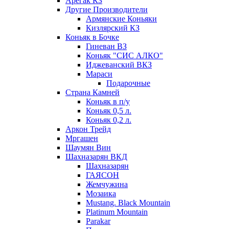
Арегак КЗ
Другие Производители
Армянские Коньяки
Кизлярский КЗ
Коньяк в Бочке
Гиневан ВЗ
Коньяк "СИС АЛКО"
Иджеванский ВКЗ
Мараси
Подарочные
Страна Камней
Коньяк в п/у
Коньяк 0,5 л.
Коньяк 0,2 л.
Аркон Трейд
Мргашен
Шаумян Вин
Шахназарян ВКД
Шахназарян
ГАЯСОН
Жемчужина
Мозаика
Mustang. Black Mountain
Platinum Mountain
Parakar