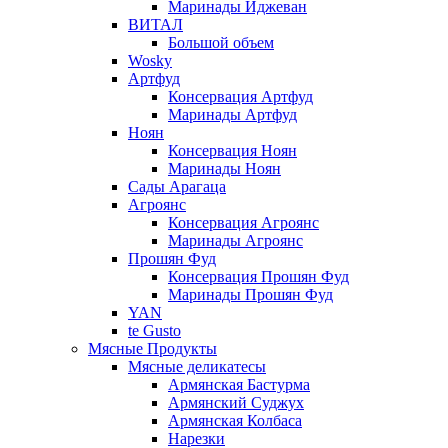
Маринады Иджеван
ВИТАЛ
Большой объем
Wosky
Артфуд
Консервация Артфуд
Маринады Артфуд
Ноян
Консервация Ноян
Маринады Ноян
Сады Арагаца
Агроянс
Консервация Агроянс
Маринады Агроянс
Прошян Фуд
Консервация Прошян Фуд
Маринады Прошян Фуд
YAN
te Gusto
Мясные Продукты
Мясные деликатесы
Армянская Бастурма
Армянский Суджух
Армянская Колбаса
Нарезки