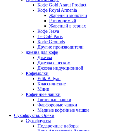
Кофе Gold Ararat Product
Кофе Royal Armenia
Жареный молотый
Растворимый
Жареный в зернах
Кофе Jezva
Le Café Paris
Кофе Grounds
Другие производители
джезва для кофе
Джезва
Джезва с песком
Джезва индукционной
Кофемолки
Edik Balyan
Классичиские
Мини
Кофейные чашки
Глиняные чашки
Фарфоровые чашки
Медные кофейные чашки
Сухофрукты. Орехи
Сухофрукты
Подарочные наборы