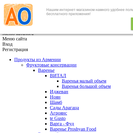
Нашим интернет-магазином намного удобнее пол
+7 (495) 646-888-1
бесплатного приложения!
В корзине
0
товаров
x
Меню каталога
Меню сайта
Вход
Регистрация
Продукты из Армении
Фруктовые консервации
Варенье
ВИТАЛ
Варенья малый объем
Варенья большой объем
Иджеван
Ноян
Шамб
Сады Арагаца
Агроянс
te Gusto
Варга - Фуд
Варенье Proshyan Food