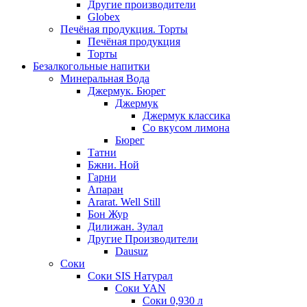
Другие производители
Globex
Печёная продукция. Торты
Печёная продукция
Торты
Безалкогольные напитки
Минеральная Вода
Джермук. Бюрег
Джермук
Джермук классика
Со вкусом лимона
Бюрег
Татни
Бжни. Ной
Гарни
Апаран
Ararat. Well Still
Бон Жур
Дилижан. Зулал
Другие Производители
Dausuz
Соки
Соки SIS Натурал
Соки YAN
Соки 0,930 л