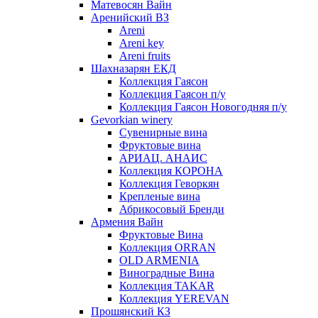
Матевосян Вайн
Аренийский ВЗ
Areni
Areni key
Areni fruits
Шахназарян ЕКД
Коллекция Гаясон
Коллекция Гаясон п/у
Коллекция Гаясон Новогодняя п/у
Gevorkian winery
Сувенирные вина
Фруктовые вина
АРИАЦ. АНАИС
Коллекция КОРОНА
Коллекция Геворкян
Крепленые вина
Абрикосовый Бренди
Армения Вайн
Фруктовые Вина
Коллекция ORRAN
OLD ARMENIA
Виноградные Вина
Коллекция TAKAR
Коллекция YEREVAN
Прошянский КЗ