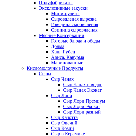
Полуфабрикаты
Эксклюзивные закуски
Мини-рулеты
Сыровяленая вырезка
Говядина сыровяленая
Свинина сыровяленая
Мясные Консервации
Готовые блюда и обеды
Долма
Хаш. Рубец
Ариса. Кавурма
Маринованные
Кисломолочные Продукты
Сыры
Сыр Чанах
Сыр Чанах в ведре
Сыр Чанах Экокат
Сыр Лори
Сыр Лори Премиум
Сыр Лори Экокат
Сыр Лори разный
Сыр Качотта
Сыр Овечий
Сыр Козий
Сыр в Керамике