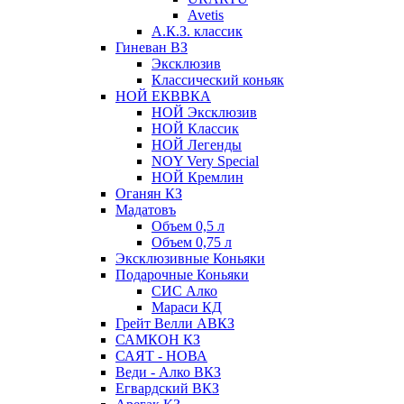
Avetis
А.К.З. классик
Гиневан ВЗ
Эксклюзив
Классический коньяк
НОЙ ЕКВВКА
НОЙ Эксклюзив
НОЙ Классик
НОЙ Легенды
NOY Very Speсial
НОЙ Кремлин
Оганян КЗ
Мадатовъ
Объем 0,5 л
Объем 0,75 л
Эксклюзивные Коньяки
Подарочные Коньяки
СИС Алко
Мараси КД
Грейт Велли АВКЗ
САМКОН КЗ
САЯТ - НОВА
Веди - Алко ВКЗ
Егвардский ВКЗ