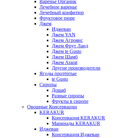
Варенье Органик
Лечебное варенье
Лечебный конфитюр
Фруктовое пюре
Джем
Иджеван
Джем YAN
Джем Агроянс
Джем Фрут Ланд
Джем te Gusto
Джем Шамб
Джем Ararat
Другие производители
Ягоды протёртые
te Gusto
Сиропы
Дошаб
Разные сиропы
Фрукты в сиропе
Овощные Консервации
KERAKUR
Консервация KERAKUR
Маринады KERAKUR
Иджеван
Консервация Иджеван