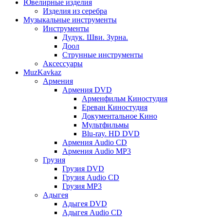
Ювелирные изделия
Изделия из серебра
Музыкальные инструменты
Инструменты
Дудук. Шви. Зурна.
Доол
Струнные инструменты
Аксессуары
MuzKavkaz
Армения
Армения DVD
Арменфильм Киностудия
Ереван Киностудия
Документальное Кино
Мультфильмы
Blu-ray. HD DVD
Армения Audio CD
Армения Audio MP3
Грузия
Грузия DVD
Грузия Audio CD
Грузия MP3
Адыгея
Адыгея DVD
Адыгея Audio CD